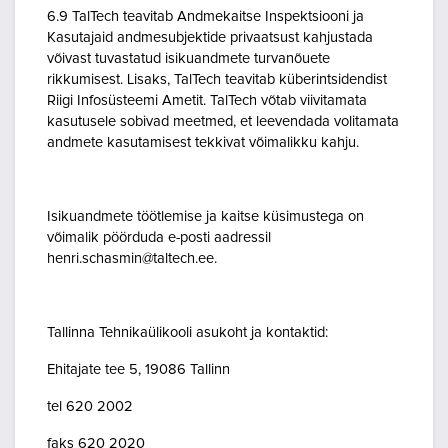
6.9 TalTech teavitab Andmekaitse Inspektsiooni ja
Kasutajaid andmesubjektide privaatsust kahjustada
võivast tuvastatud isikuandmete turvanõuete
rikkumisest. Lisaks, TalTech teavitab küberintsidendist
Riigi Infosüsteemi Ametit. TalTech võtab viivitamata
kasutusele sobivad meetmed, et leevendada volitamata
andmete kasutamisest tekkivat võimalikku kahju.
Isikuandmete töötlemise ja kaitse küsimustega on
võimalik pöörduda e-posti aadressil
henri.schasmin@taltech.ee.
Tallinna Tehnikaülikooli asukoht ja kontaktid:
Ehitajate tee 5, 19086 Tallinn
tel 620 2002
faks 620 2020