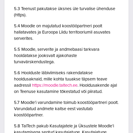
5.3 Teenust pakutakse üksnes üle turvalise ühenduse
(https).
5.4 Moodle on majutatud koostööpartneri poolt
hallatavates ja Euroopa Liidu territooriumil asuvates
serverites.
5.5 Moodle, serverite ja andmebaasi tarkvara
hooldatakse jooksvalt ajakohaste
turvavärskendustega.
5.6 Hoolduste läbiviimiseks rakendatakse
hooldusaknaid, mille kohta tuuakse täpsem teave
aadressil
https://moodle.taltech.ee
. Hooldusakende ajal
on Teenuse kasutamine tõkestatud või piiratud.
5.7 Moodle’i varundamine toimub koostööpartneri poolt.
Varundatud andmete kaitse eest vastutab
koostööpartner.
5.8 TalTech pakub Kasutajatele ja Üksustele Moodle’i
kasutamisega seotud kasutajatuge. Kasutajatuge