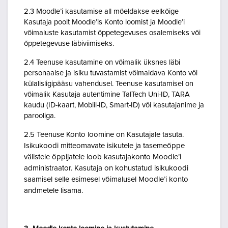
2.3 Moodle’i kasutamise all mõeldakse eelkõige
Kasutaja poolt Moodle’is Konto loomist ja Moodle’i
võimaluste kasutamist õppetegevuses osalemiseks või
õppetegevuse läbiviimiseks.
2.4 Teenuse kasutamine on võimalik üksnes läbi
personaalse ja isiku tuvastamist võimaldava Konto või
külalisligipääsu vahendusel. Teenuse kasutamisel on
võimalik Kasutaja autentimine TalTech Uni-ID, TARA
kaudu (ID-kaart, Mobiil-ID, Smart-ID) või kasutajanime ja
parooliga.
2.5 Teenuse Konto loomine on Kasutajale tasuta.
Isikukoodi mitteomavate isikutele ja tasemeõppe
välistele õppijatele loob kasutajakonto Moodle’i
administraator. Kasutaja on kohustatud isikukoodi
saamisel selle esimesel võimalusel Moodle’i konto
andmetele lisama.