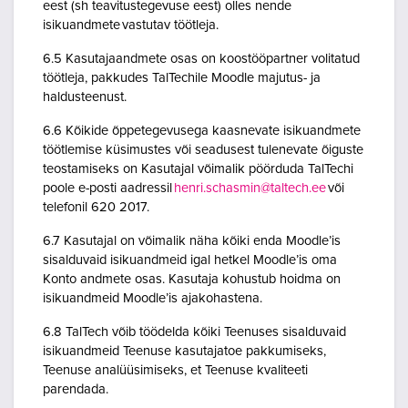
eest (sh teavitustegevuse eest) olles nende
isikuandmete vastutav töötleja.
6.5 Kasutajaandmete osas on koostööpartner volitatud
töötleja, pakkudes TalTechile Moodle majutus- ja
haldusteenust.
6.6 Kõikide õppetegevusega kaasnevate isikuandmete
töötlemise küsimustes või seadusest tulenevate õiguste
teostamiseks on Kasutajal võimalik pöörduda TalTechi
poole e-posti aadressil
henri.schasmin@taltech.ee
või
telefonil 620 2017.
6.7 Kasutajal on võimalik näha kõiki enda Moodle’is
sisalduvaid isikuandmeid igal hetkel Moodle’is oma
Konto andmete osas. Kasutaja kohustub hoidma on
isikuandmeid Moodle’is ajakohastena.
6.8 TalTech võib töödelda kõiki Teenuses sisalduvaid
isikuandmeid Teenuse kasutajatoe pakkumiseks,
Teenuse analüüsimiseks, et Teenuse kvaliteeti
parendada.