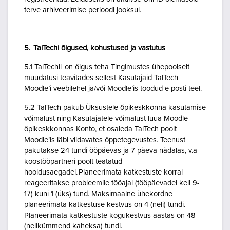
terve arhiveerimise perioodi jooksul.
5. TalTechi õigused, kohustused ja vastutus
5.1 TalTechil on õigus teha Tingimustes ühepoolselt
muudatusi teavitades sellest Kasutajaid TalTech
Moodle’i veebilehel ja/või Moodle’is toodud e-posti teel.
5.2 TalTech pakub Üksustele õpikeskkonna kasutamise
võimalust ning Kasutajatele võimalust luua Moodle
õpikeskkonnas Konto, et osaleda TalTech poolt
Moodle’is läbi viidavates õppetegevustes. Teenust
pakutakse 24 tundi ööpäevas ja 7 päeva nädalas, v.a
koostööpartneri poolt teatatud
hooldusaegadel. Planeerimata katkestuste korral
reageeritakse probleemile tööajal (tööpäevadel kell 9-
17) kuni 1 (üks) tund. Maksimaalne ühekordne
planeerimata katkestuse kestvus on 4 (neli) tundi.
Planeerimata katkestuste kogukestvus aastas on 48
(nelikümmend kaheksa) tundi.