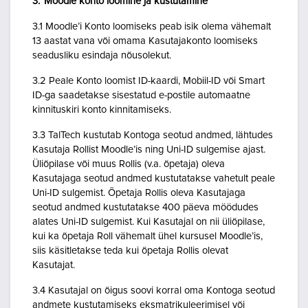
3. Moodle konto loomine ja kustutamine
3.1 Moodle’i Konto loomiseks peab isik olema vähemalt
13 aastat vana või omama Kasutajakonto loomiseks
seadusliku esindaja nõusolekut.
3.2 Peale Konto loomist ID-kaardi, Mobiil-ID või Smart
ID-ga saadetakse sisestatud e-postile automaatne
kinnituskiri konto kinnitamiseks.
3.3 TalTech kustutab Kontoga seotud andmed, lähtudes
Kasutaja Rollist Moodle’is ning Uni-ID sulgemise ajast.
Üliõpilase või muus Rollis (v.a. õpetaja) oleva
Kasutajaga seotud andmed kustutatakse vahetult peale
Uni-ID sulgemist. Õpetaja Rollis oleva Kasutajaga
seotud andmed kustutatakse 400 päeva möödudes
alates Uni-ID sulgemist. Kui Kasutajal on nii üliõpilase,
kui ka õpetaja Roll vähemalt ühel kursusel Moodle’is,
siis käsitletakse teda kui õpetaja Rollis olevat
Kasutajat.
3.4 Kasutajal on õigus soovi korral oma Kontoga seotud
andmete kustutamiseks eksmatrikuleerimisel või