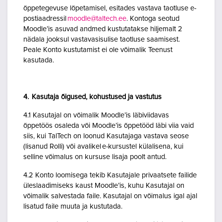
õppetegevuse lõpetamisel, esitades vastava taotluse e-
postiaadressil
moodle@taltech.ee
. Kontoga seotud
Moodle’is asuvad andmed kustutatakse hiljemalt 2
nädala jooksul vastavasisulise taotluse saamisest.
Peale Konto kustutamist ei ole võimalik Teenust
kasutada.
4. Kasutaja õigused, kohustused ja vastutus
4.1 Kasutajal on võimalik Moodle’is läbiviidavas
õppetöös osaleda või Moodle’is õppetööd läbi viia vaid
siis, kui TalTech on loonud Kasutajaga vastava seose
(lisanud Rolli) või avalikel e-kursustel külalisena, kui
selline võimalus on kursuse lisaja poolt antud.
4.2 Konto loomisega tekib Kasutajale privaatsete failide
üleslaadimiseks kaust Moodle’is, kuhu Kasutajal on
võimalik salvestada faile. Kasutajal on võimalus igal ajal
lisatud faile muuta ja kustutada.