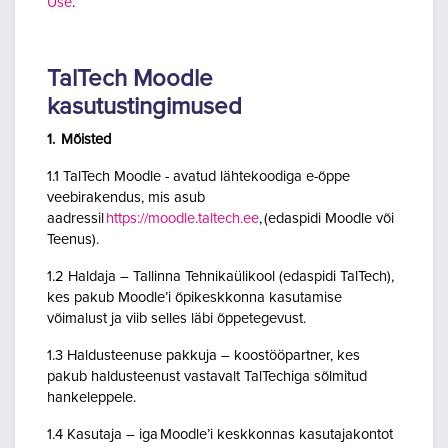
Use
.
TalTech Moodle
kasutustingimused
1. Mõisted
1.1 TalTech Moodle - avatud lähtekoodiga e-õppe
veebirakendus, mis asub
aadressil
https://moodle.taltech.ee
, (edaspidi Moodle või
Teenus).
1.2 Haldaja – Tallinna Tehnikaülikool (edaspidi TalTech),
kes pakub Moodle’i õpikeskkonna kasutamise
võimalust ja viib selles läbi õppetegevust.
1.3 Haldusteenuse pakkuja – koostööpartner, kes
pakub haldusteenust vastavalt TalTechiga sõlmitud
hankeleppele.
1.4 Kasutaja – iga Moodle’i keskkonnas kasutajakontot