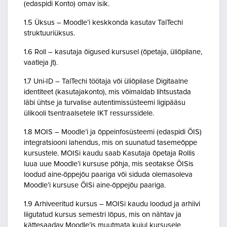
(edaspidi Konto) omav isik.
1.5 Üksus – Moodle’i keskkonda kasutav TalTechi
struktuuriüksus.
1.6 Roll – kasutaja õigused kursusel (õpetaja, üliõpilane,
vaatleja jt).
1.7 Uni-ID – TalTechi töötaja või üliõpilase Digitaalne
identiteet (kasutajakonto), mis võimaldab lihtsustada
läbi ühtse ja turvalise autentimissüsteemi ligipääsu
ülikooli tsentraalsetele IKT ressurssidele.
1.8 MOIS – Moodle’i ja õppeinfosüsteemi (edaspidi ÕIS)
integratsiooni lahendus, mis on suunatud tasemeõppe
kursustele. MOISi kaudu saab Kasutaja õpetaja Rollis
luua uue Moodle’i kursuse põhja, mis seotakse ÕISis
loodud aine-õppejõu paariga või siduda olemasoleva
Moodle’i kursuse ÕISi aine-õppejõu paariga.
1.9 Arhiveeritud kursus – MOISi kaudu loodud ja arhiivi
liigutatud kursus semestri lõpus, mis on nähtav ja
kättesaadav Moodle’is muutmata kujul kursusele