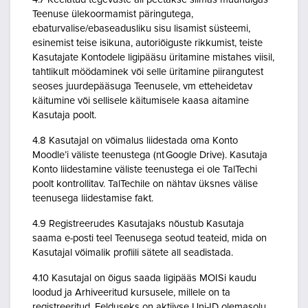
Teenuse ülekoormamist päringutega,
ebaturvalise/ebaseadusliku sisu lisamist süsteemi,
esinemist teise isikuna, autoriõiguste rikkumist, teiste
Kasutajate Kontodele ligipääsu üritamine mistahes viisil,
tahtlikult möödaminek või selle üritamine piirangutest
seoses juurdepääsuga Teenusele, vm etteheidetav
käitumine või sellisele käitumisele kaasa aitamine
Kasutaja poolt.
4.8 Kasutajal on võimalus liidestada oma Konto
Moodle’i väliste teenustega (nt Google Drive). Kasutaja
Konto liidestamine väliste teenustega ei ole TalTechi
poolt kontrollitav. TalTechile on nähtav üksnes välise
teenusega liidestamise fakt.
4.9 Registreerudes Kasutajaks nõustub Kasutaja
saama e-posti teel Teenusega seotud teateid, mida on
Kasutajal võimalik profiili sätete all seadistada.
4.10 Kasutajal on õigus saada ligipääs MOISi kaudu
loodud ja Arhiveeritud kursusele, millele on ta
registreeritud. Eelduseks on aktiivse Uni-ID olemasolu