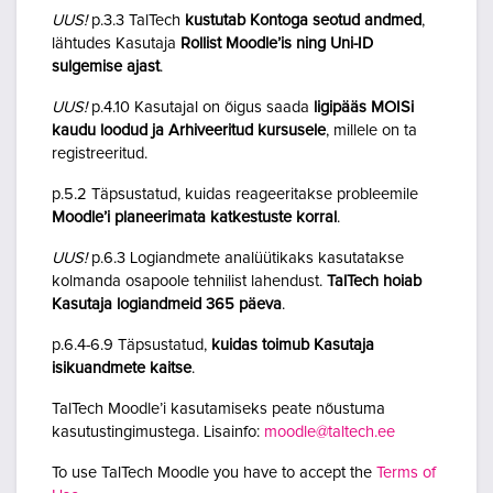
UUS!
p.3.3 TalTech
kustutab Kontoga seotud andmed
,
lähtudes Kasutaja
Rollist Moodle’is ning Uni-ID
sulgemise ajast
.
UUS!
p.4.10 Kasutajal on õigus saada
ligipääs MOISi
kaudu loodud ja Arhiveeritud kursusele
, millele on ta
registreeritud.
p.5.2 Täpsustatud, kuidas reageeritakse probleemile
Moodle’i planeerimata katkestuste korral
.
UUS!
p.6.3 Logiandmete analüütikaks kasutatakse
kolmanda osapoole tehnilist lahendust.
TalTech hoiab
Kasutaja logiandmeid 365 päeva
.
p.6.4-6.9 Täpsustatud,
kuidas toimub Kasutaja
isikuandmete kaitse
.
TalTech Moodle’i kasutamiseks peate nõustuma
kasutustingimustega. Lisainfo:
moodle@taltech.ee
To use TalTech Moodle you have to accept the
Terms of