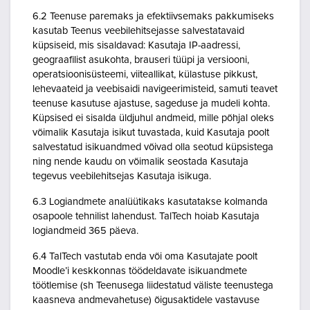
6.2 Teenuse paremaks ja efektiivsemaks pakkumiseks
kasutab Teenus veebilehitsejasse salvestatavaid
küpsiseid, mis sisaldavad: Kasutaja IP-aadressi,
geograafilist asukohta, brauseri tüüpi ja versiooni,
operatsioonisüsteemi, viiteallikat, külastuse pikkust,
lehevaateid ja veebisaidi navigeerimisteid, samuti teavet
teenuse kasutuse ajastuse, sageduse ja mudeli kohta.
Küpsised ei sisalda üldjuhul andmeid, mille põhjal oleks
võimalik Kasutaja isikut tuvastada, kuid Kasutaja poolt
salvestatud isikuandmed võivad olla seotud küpsistega
ning nende kaudu on võimalik seostada Kasutaja
tegevus veebilehitsejas Kasutaja isikuga.
6.3 Logiandmete analüütikaks kasutatakse kolmanda
osapoole tehnilist lahendust. TalTech hoiab Kasutaja
logiandmeid 365 päeva.
6.4 TalTech vastutab enda või oma Kasutajate poolt
Moodle’i keskkonnas töödeldavate isikuandmete
töötlemise (sh Teenusega liidestatud väliste teenustega
kaasneva andmevahetuse) õigusaktidele vastavuse