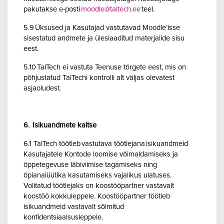
pakutakse e-posti
moodle@taltech.ee
teel.
5.9 Üksused ja Kasutajad vastutavad Moodle’isse
sisestatud andmete ja üleslaaditud materjalide sisu
eest.
5.10 TalTech ei vastuta Teenuse tõrgete eest, mis on
põhjustatud TalTechi kontrolli alt väljas olevatest
asjaoludest.
6. Isikuandmete kaitse
6.1 TalTech töötleb vastutava töötlejana isikuandmeid
Kasutajatele Kontode loomise võimaldamiseks ja
õppetegevuse läbiviimise tagamiseks ning
õpianalüütika kasutamiseks vajalikus ulatuses.
Volitatud töötlejaks on koostööpartner vastavalt
koostöö kokkuleppele. Koostööpartner töötleb
isikuandmeid vastavalt sõlmitud
konfidentsiaalsusleppele.