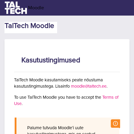
Jäta vahele peasisuni
Moodle
TalTech Moodle
Kasutustingimused
TalTech Moodle kasutamiseks peate nõustuma
kasutustingimustega. Lisainfo
moodle@taltech.ee
.
To use TalTech Moodle you have to accept the
Terms of
Use
.
Palume tutvuda Moodle’i uute