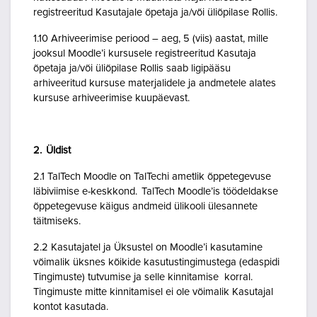
registreeritud Kasutajale õpetaja ja/või üliõpilase Rollis.
1.10 Arhiveerimise periood – aeg, 5 (viis) aastat, mille
jooksul Moodle’i kursusele registreeritud Kasutaja
õpetaja ja/või üliõpilase Rollis saab ligipääsu
arhiveeritud kursuse materjalidele ja andmetele alates
kursuse arhiveerimise kuupäevast.
2. Üldist
2.1 TalTech Moodle on TalTechi ametlik õppetegevuse
läbiviimise e-keskkond. TalTech Moodle’is töödeldakse
õppetegevuse käigus andmeid ülikooli ülesannete
täitmiseks.
2.2 Kasutajatel ja Üksustel on Moodle’i kasutamine
võimalik üksnes kõikide kasutustingimustega (edaspidi
Tingimuste) tutvumise ja selle kinnitamise korral.
Tingimuste mitte kinnitamisel ei ole võimalik Kasutajal
kontot kasutada.