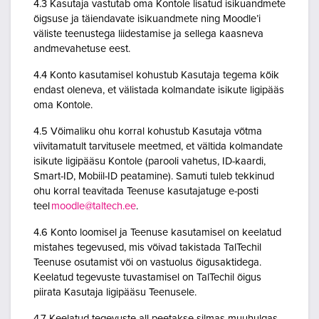
4.3 Kasutaja vastutab oma Kontole lisatud isikuandmete
õigsuse ja täiendavate isikuandmete ning Moodle’i
väliste teenustega liidestamise ja sellega kaasneva
andmevahetuse eest.
4.4 Konto kasutamisel kohustub Kasutaja tegema kõik
endast oleneva, et välistada kolmandate isikute ligipääs
oma Kontole.
4.5 Võimaliku ohu korral kohustub Kasutaja võtma
viivitamatult tarvitusele meetmed, et vältida kolmandate
isikute ligipääsu Kontole (parooli vahetus, ID-kaardi,
Smart-ID, Mobiil-ID peatamine). Samuti tuleb tekkinud
ohu korral teavitada Teenuse kasutajatuge e-posti
teel
moodle@taltech.ee
.
4.6 Konto loomisel ja Teenuse kasutamisel on keelatud
mistahes tegevused, mis võivad takistada TalTechil
Teenuse osutamist või on vastuolus õigusaktidega.
Keelatud tegevuste tuvastamisel on TalTechil õigus
piirata Kasutaja ligipääsu Teenusele.
4.7 Keelatud tegevuste all peetakse silmas muuhulgas