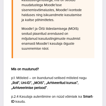
kasutustingimustega, mis on seotud
muudatustega Moodle’isse
sisenemisvõimalustes, Moodle’i kontode
halduses ning isikuandmete kasutamise
ja kaitse põhimõtetes.
Moodle’i ja ÕISi liidestamisega (MOIS)
seotud plaanitud arendused on
mõjutanud kasutustingimuste muutmist
enamasti Moodle’i kasutaja õiguste
suurenemise näol.
Mis on muutunud?
p.1. Mõisted – on lisandunud sellised mõisted nagu
„Roll“, Uni-ID“, „MOIS“, „Arhiveeritud kursus“,
„Arhiveerimise periood“
.
p.2.4 Kasutaja autentimine on nüüd võimlaik ka
Smart-
ID
kaudu.