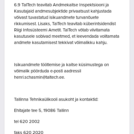
6.9 TalTech teavitab Andmekaitse Inspektsiooni ja
Kasutajaid andmesubjektide privaatsust kahjustada
võivast tuvastatud isikuandmete turvanõuete
rikkumisest. Lisaks, TalTech teavitab küberintsidendist
Riigi Infosüsteemi Ametit. TalTech võtab viivitamata
kasutusele sobivad meetmed, et leevendada volitamata
andmete kasutamisest tekkivat võimalikku kahju.
Isikuandmete töötlemise ja kaitse küsimustega on
võimalik pöörduda e-posti aadressil
henri.schasmin@taltech.ee.
Tallinna Tehnikaülikooli asukoht ja kontaktid:
Ehitajate tee 5, 19086 Tallinn
tel 620 2002
faks 620 2020