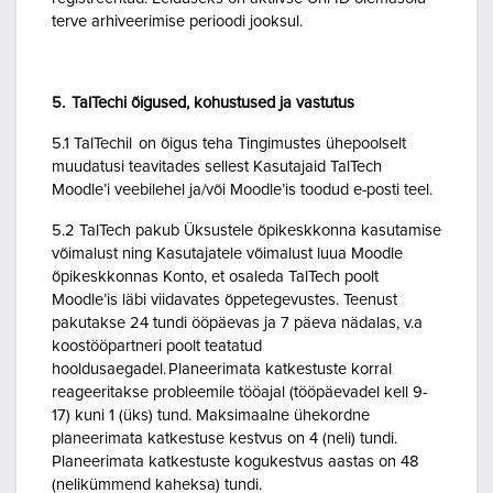
terve arhiveerimise perioodi jooksul.
5. TalTechi õigused, kohustused ja vastutus
5.1 TalTechil on õigus teha Tingimustes ühepoolselt
muudatusi teavitades sellest Kasutajaid TalTech
Moodle’i veebilehel ja/või Moodle’is toodud e-posti teel.
5.2 TalTech pakub Üksustele õpikeskkonna kasutamise
võimalust ning Kasutajatele võimalust luua Moodle
õpikeskkonnas Konto, et osaleda TalTech poolt
Moodle’is läbi viidavates õppetegevustes. Teenust
pakutakse 24 tundi ööpäevas ja 7 päeva nädalas, v.a
koostööpartneri poolt teatatud
hooldusaegadel. Planeerimata katkestuste korral
reageeritakse probleemile tööajal (tööpäevadel kell 9-
17) kuni 1 (üks) tund. Maksimaalne ühekordne
planeerimata katkestuse kestvus on 4 (neli) tundi.
Planeerimata katkestuste kogukestvus aastas on 48
(nelikümmend kaheksa) tundi.