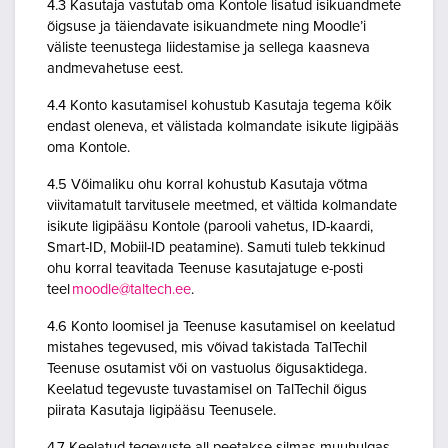
4.3 Kasutaja vastutab oma Kontole lisatud isikuandmete
õigsuse ja täiendavate isikuandmete ning Moodle’i
väliste teenustega liidestamise ja sellega kaasneva
andmevahetuse eest.
4.4 Konto kasutamisel kohustub Kasutaja tegema kõik
endast oleneva, et välistada kolmandate isikute ligipääs
oma Kontole.
4.5 Võimaliku ohu korral kohustub Kasutaja võtma
viivitamatult tarvitusele meetmed, et vältida kolmandate
isikute ligipääsu Kontole (parooli vahetus, ID-kaardi,
Smart-ID, Mobiil-ID peatamine). Samuti tuleb tekkinud
ohu korral teavitada Teenuse kasutajatuge e-posti
teel
moodle@taltech.ee
.
4.6 Konto loomisel ja Teenuse kasutamisel on keelatud
mistahes tegevused, mis võivad takistada TalTechil
Teenuse osutamist või on vastuolus õigusaktidega.
Keelatud tegevuste tuvastamisel on TalTechil õigus
piirata Kasutaja ligipääsu Teenusele.
4.7 Keelatud tegevuste all peetakse silmas muuhulgas