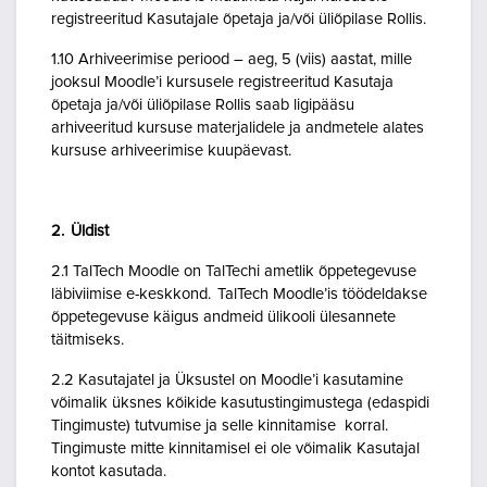
registreeritud Kasutajale õpetaja ja/või üliõpilase Rollis.
1.10 Arhiveerimise periood – aeg, 5 (viis) aastat, mille
jooksul Moodle’i kursusele registreeritud Kasutaja
õpetaja ja/või üliõpilase Rollis saab ligipääsu
arhiveeritud kursuse materjalidele ja andmetele alates
kursuse arhiveerimise kuupäevast.
2. Üldist
2.1 TalTech Moodle on TalTechi ametlik õppetegevuse
läbiviimise e-keskkond. TalTech Moodle’is töödeldakse
õppetegevuse käigus andmeid ülikooli ülesannete
täitmiseks.
2.2 Kasutajatel ja Üksustel on Moodle’i kasutamine
võimalik üksnes kõikide kasutustingimustega (edaspidi
Tingimuste) tutvumise ja selle kinnitamise korral.
Tingimuste mitte kinnitamisel ei ole võimalik Kasutajal
kontot kasutada.