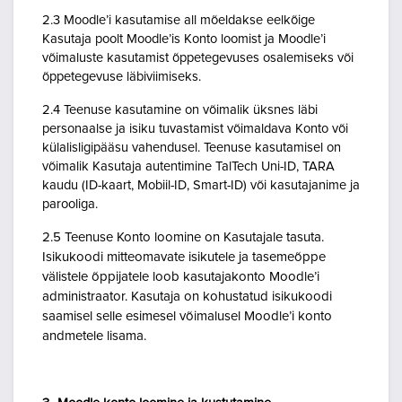
2.3 Moodle’i kasutamise all mõeldakse eelkõige
Kasutaja poolt Moodle’is Konto loomist ja Moodle’i
võimaluste kasutamist õppetegevuses osalemiseks või
õppetegevuse läbiviimiseks.
2.4 Teenuse kasutamine on võimalik üksnes läbi
personaalse ja isiku tuvastamist võimaldava Konto või
külalisligipääsu vahendusel. Teenuse kasutamisel on
võimalik Kasutaja autentimine TalTech Uni-ID, TARA
kaudu (ID-kaart, Mobiil-ID, Smart-ID) või kasutajanime ja
parooliga.
2.5 Teenuse Konto loomine on Kasutajale tasuta.
Isikukoodi mitteomavate isikutele ja tasemeõppe
välistele õppijatele loob kasutajakonto Moodle’i
administraator. Kasutaja on kohustatud isikukoodi
saamisel selle esimesel võimalusel Moodle’i konto
andmetele lisama.