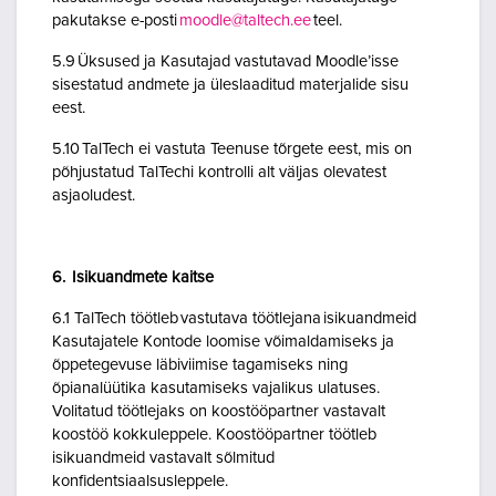
pakutakse e-posti
moodle@taltech.ee
teel.
5.9 Üksused ja Kasutajad vastutavad Moodle’isse
sisestatud andmete ja üleslaaditud materjalide sisu
eest.
5.10 TalTech ei vastuta Teenuse tõrgete eest, mis on
põhjustatud TalTechi kontrolli alt väljas olevatest
asjaoludest.
6. Isikuandmete kaitse
6.1 TalTech töötleb vastutava töötlejana isikuandmeid
Kasutajatele Kontode loomise võimaldamiseks ja
õppetegevuse läbiviimise tagamiseks ning
õpianalüütika kasutamiseks vajalikus ulatuses.
Volitatud töötlejaks on koostööpartner vastavalt
koostöö kokkuleppele. Koostööpartner töötleb
isikuandmeid vastavalt sõlmitud
konfidentsiaalsusleppele.