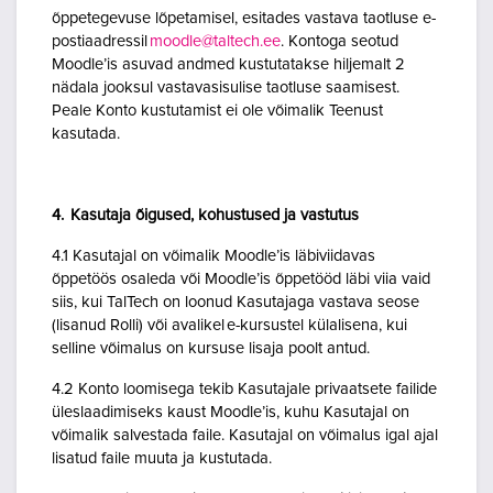
õppetegevuse lõpetamisel, esitades vastava taotluse e-
postiaadressil
moodle@taltech.ee
. Kontoga seotud
Moodle’is asuvad andmed kustutatakse hiljemalt 2
nädala jooksul vastavasisulise taotluse saamisest.
Peale Konto kustutamist ei ole võimalik Teenust
kasutada.
4. Kasutaja õigused, kohustused ja vastutus
4.1 Kasutajal on võimalik Moodle’is läbiviidavas
õppetöös osaleda või Moodle’is õppetööd läbi viia vaid
siis, kui TalTech on loonud Kasutajaga vastava seose
(lisanud Rolli) või avalikel e-kursustel külalisena, kui
selline võimalus on kursuse lisaja poolt antud.
4.2 Konto loomisega tekib Kasutajale privaatsete failide
üleslaadimiseks kaust Moodle’is, kuhu Kasutajal on
võimalik salvestada faile. Kasutajal on võimalus igal ajal
lisatud faile muuta ja kustutada.