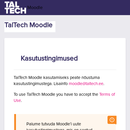
Jäta vahele peasisuni
Moodle
TalTech Moodle
Kasutustingimused
TalTech Moodle kasutamiseks peate nõustuma
kasutustingimustega. Lisainfo
moodle@taltech.ee
.
To use TalTech Moodle you have to accept the
Terms of
Use
.
Palume tutvuda Moodle’i uute