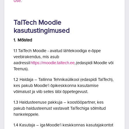
Use
.
TalTech Moodle
kasutustingimused
1. Mõisted
1.1 TalTech Moodle - avatud lähtekoodiga e-õppe
veebirakendus, mis asub
aadressil
https://moodle.taltech.ee
, (edaspidi Moodle või
Teenus).
1.2 Haldaja – Tallinna Tehnikaülikool (edaspidi TalTech),
kes pakub Moodle’i õpikeskkonna kasutamise
võimalust ja viib selles läbi õppetegevust.
1.3 Haldusteenuse pakkuja – koostööpartner, kes
pakub haldusteenust vastavalt TalTechiga sõlmitud
hankeleppele.
1.4 Kasutaja – iga Moodle’i keskkonnas kasutajakontot