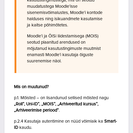
kasutustingimustega, mis on seotud
muudatustega Moodle’isse
sisenemisvõimalustes, Moodle’i kontode
halduses ning isikuandmete kasutamise
ja kaitse põhimõtetes.
Moodle’i ja ÕISi liidestamisega (MOIS)
seotud plaanitud arendused on
mõjutanud kasutustingimuste muutmist
enamasti Moodle’i kasutaja õiguste
suurenemise näol.
Mis on muutunud?
p.1. Mõisted – on lisandunud sellised mõisted nagu
„Roll“, Uni-ID“, „MOIS“, „Arhiveeritud kursus“,
„Arhiveerimise periood“
.
p.2.4 Kasutaja autentimine on nüüd võimlaik ka
Smart-
ID
kaudu.