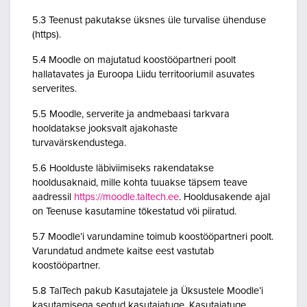
5.3 Teenust pakutakse üksnes üle turvalise ühenduse
(https).
5.4 Moodle on majutatud koostööpartneri poolt
hallatavates ja Euroopa Liidu territooriumil asuvates
serverites.
5.5 Moodle, serverite ja andmebaasi tarkvara
hooldatakse jooksvalt ajakohaste
turvavärskendustega.
5.6 Hoolduste läbiviimiseks rakendatakse
hooldusaknaid, mille kohta tuuakse täpsem teave
aadressil
https://moodle.taltech.ee
. Hooldusakende ajal
on Teenuse kasutamine tõkestatud või piiratud.
5.7 Moodle’i varundamine toimub koostööpartneri poolt.
Varundatud andmete kaitse eest vastutab
koostööpartner.
5.8 TalTech pakub Kasutajatele ja Üksustele Moodle’i
kasutamisega seotud kasutajatuge. Kasutajatuge