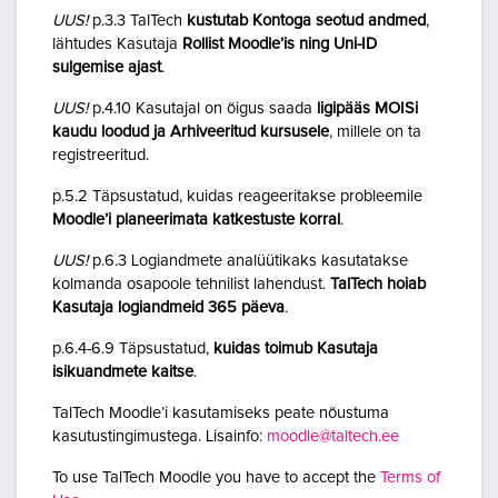
UUS!
p.3.3 TalTech
kustutab Kontoga seotud andmed
,
lähtudes Kasutaja
Rollist Moodle’is ning Uni-ID
sulgemise ajast
.
UUS!
p.4.10 Kasutajal on õigus saada
ligipääs MOISi
kaudu loodud ja Arhiveeritud kursusele
, millele on ta
registreeritud.
p.5.2 Täpsustatud, kuidas reageeritakse probleemile
Moodle’i planeerimata katkestuste korral
.
UUS!
p.6.3 Logiandmete analüütikaks kasutatakse
kolmanda osapoole tehnilist lahendust.
TalTech hoiab
Kasutaja logiandmeid 365 päeva
.
p.6.4-6.9 Täpsustatud,
kuidas toimub Kasutaja
isikuandmete kaitse
.
TalTech Moodle’i kasutamiseks peate nõustuma
kasutustingimustega. Lisainfo:
moodle@taltech.ee
To use TalTech Moodle you have to accept the
Terms of