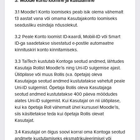
3. Moodle konto loomine ja kustutamine
3.1 Moodle’i Konto loomiseks peab isik olema vähemalt
13 aastat vana või omama Kasutajakonto loomiseks
seadusliku esindaja nõusolekut.
3.2 Peale Konto loomist ID-kaardi, Mobiil-ID või Smart
ID-ga saadetakse sisestatud e-postile automaatne
kinnituskiri konto kinnitamiseks.
3.3 TalTech kustutab Kontoga seotud andmed, lähtudes
Kasutaja Rollist Moodle’is ning Uni-ID sulgemise ajast.
Üliõpilase või muus Rollis (v.a. õpetaja) oleva
Kasutajaga seotud andmed kustutatakse vahetult peale
Uni-ID sulgemist. Õpetaja Rollis oleva Kasutajaga
seotud andmed kustutatakse 400 päeva möödudes
alates Uni-ID sulgemist. Kui Kasutajal on nii üliõpilase,
kui ka õpetaja Roll vähemalt ühel kursusel Moodle’is,
siis käsitletakse teda kui õpetaja Rollis olevat
Kasutajat.
3.4 Kasutajal on õigus soovi korral oma Kontoga seotud
andmete kustutamiseks eksmatrikuleerimisel või