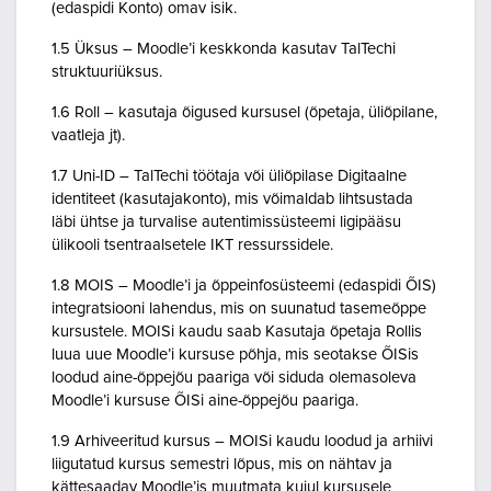
(edaspidi Konto) omav isik.
1.5 Üksus – Moodle’i keskkonda kasutav TalTechi
struktuuriüksus.
1.6 Roll – kasutaja õigused kursusel (õpetaja, üliõpilane,
vaatleja jt).
1.7 Uni-ID – TalTechi töötaja või üliõpilase Digitaalne
identiteet (kasutajakonto), mis võimaldab lihtsustada
läbi ühtse ja turvalise autentimissüsteemi ligipääsu
ülikooli tsentraalsetele IKT ressurssidele.
1.8 MOIS – Moodle’i ja õppeinfosüsteemi (edaspidi ÕIS)
integratsiooni lahendus, mis on suunatud tasemeõppe
kursustele. MOISi kaudu saab Kasutaja õpetaja Rollis
luua uue Moodle’i kursuse põhja, mis seotakse ÕISis
loodud aine-õppejõu paariga või siduda olemasoleva
Moodle’i kursuse ÕISi aine-õppejõu paariga.
1.9 Arhiveeritud kursus – MOISi kaudu loodud ja arhiivi
liigutatud kursus semestri lõpus, mis on nähtav ja
kättesaadav Moodle’is muutmata kujul kursusele