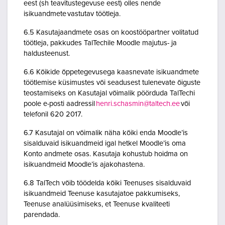
eest (sh teavitustegevuse eest) olles nende
isikuandmete vastutav töötleja.
6.5 Kasutajaandmete osas on koostööpartner volitatud
töötleja, pakkudes TalTechile Moodle majutus- ja
haldusteenust.
6.6 Kõikide õppetegevusega kaasnevate isikuandmete
töötlemise küsimustes või seadusest tulenevate õiguste
teostamiseks on Kasutajal võimalik pöörduda TalTechi
poole e-posti aadressil
henri.schasmin@taltech.ee
või
telefonil 620 2017.
6.7 Kasutajal on võimalik näha kõiki enda Moodle’is
sisalduvaid isikuandmeid igal hetkel Moodle’is oma
Konto andmete osas. Kasutaja kohustub hoidma on
isikuandmeid Moodle’is ajakohastena.
6.8 TalTech võib töödelda kõiki Teenuses sisalduvaid
isikuandmeid Teenuse kasutajatoe pakkumiseks,
Teenuse analüüsimiseks, et Teenuse kvaliteeti
parendada.