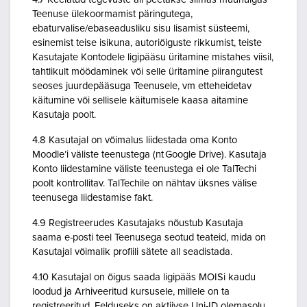
Teenuse ülekoormamist päringutega,
ebaturvalise/ebaseadusliku sisu lisamist süsteemi,
esinemist teise isikuna, autoriõiguste rikkumist, teiste
Kasutajate Kontodele ligipääsu üritamine mistahes viisil,
tahtlikult möödaminek või selle üritamine piirangutest
seoses juurdepääsuga Teenusele, vm etteheidetav
käitumine või sellisele käitumisele kaasa aitamine
Kasutaja poolt.
4.8 Kasutajal on võimalus liidestada oma Konto
Moodle’i väliste teenustega (nt Google Drive). Kasutaja
Konto liidestamine väliste teenustega ei ole TalTechi
poolt kontrollitav. TalTechile on nähtav üksnes välise
teenusega liidestamise fakt.
4.9 Registreerudes Kasutajaks nõustub Kasutaja
saama e-posti teel Teenusega seotud teateid, mida on
Kasutajal võimalik profiili sätete all seadistada.
4.10 Kasutajal on õigus saada ligipääs MOISi kaudu
loodud ja Arhiveeritud kursusele, millele on ta
registreeritud. Eelduseks on aktiivse Uni-ID olemasolu