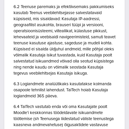
6.2 Teenuse paremaks ja efektiivsemaks pakkumiseks
kasutab Teenus veebilehitsejasse salvestatavaid
küpsiseid, mis sisaldavad: Kasutaja IP-aadressi,
geograafilist asukohta, brauseri tüüpi ja versiooni,
operatsioonisüsteemi, viiteallikat, külastuse pikkust,
lehevaateid ja veebisaidi navigeerimisteid, samuti teavet
teenuse kasutuse ajastuse, sageduse ja mudeli kohta.
Küpsised ei sisalda üldjuhul andmeid, mille põhjal oleks
võimalik Kasutaja isikut tuvastada, kuid Kasutaja poolt
salvestatud isikuandmed võivad olla seotud küpsistega
ning nende kaudu on võimalik seostada Kasutaja
tegevus veebilehitsejas Kasutaja isikuga.
6.3 Logiandmete analüütikaks kasutatakse kolmanda
osapoole tehnilist lahendust. TalTech hoiab Kasutaja
logiandmeid 365 päeva.
6.4 TalTech vastutab enda või oma Kasutajate poolt
Moodle’i keskkonnas töödeldavate isikuandmete
töötlemise (sh Teenusega liidestatud väliste teenustega
kaasneva andmevahetuse) õigusaktidele vastavuse