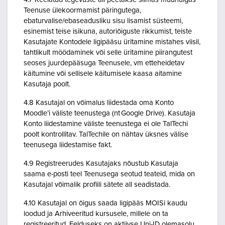
Teenuse ülekoormamist päringutega,
ebaturvalise/ebaseadusliku sisu lisamist süsteemi,
esinemist teise isikuna, autoriõiguste rikkumist, teiste
Kasutajate Kontodele ligipääsu üritamine mistahes viisil,
tahtlikult möödaminek või selle üritamine piirangutest
seoses juurdepääsuga Teenusele, vm etteheidetav
käitumine või sellisele käitumisele kaasa aitamine
Kasutaja poolt.
4.8 Kasutajal on võimalus liidestada oma Konto
Moodle’i väliste teenustega (nt Google Drive). Kasutaja
Konto liidestamine väliste teenustega ei ole TalTechi
poolt kontrollitav. TalTechile on nähtav üksnes välise
teenusega liidestamise fakt.
4.9 Registreerudes Kasutajaks nõustub Kasutaja
saama e-posti teel Teenusega seotud teateid, mida on
Kasutajal võimalik profiili sätete all seadistada.
4.10 Kasutajal on õigus saada ligipääs MOISi kaudu
loodud ja Arhiveeritud kursusele, millele on ta
registreeritud. Eelduseks on aktiivse Uni-ID olemasolu