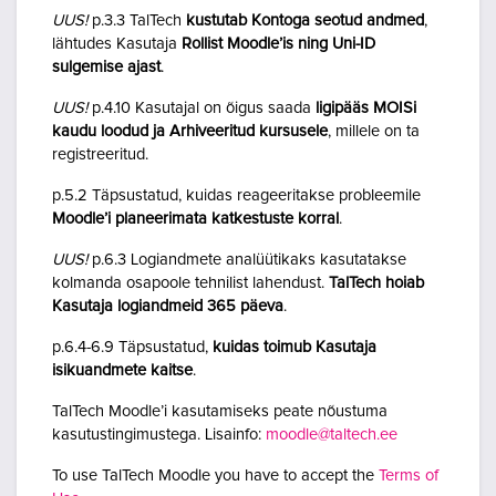
UUS!
p.3.3 TalTech
kustutab Kontoga seotud andmed
,
lähtudes Kasutaja
Rollist Moodle’is ning Uni-ID
sulgemise ajast
.
UUS!
p.4.10 Kasutajal on õigus saada
ligipääs MOISi
kaudu loodud ja Arhiveeritud kursusele
, millele on ta
registreeritud.
p.5.2 Täpsustatud, kuidas reageeritakse probleemile
Moodle’i planeerimata katkestuste korral
.
UUS!
p.6.3 Logiandmete analüütikaks kasutatakse
kolmanda osapoole tehnilist lahendust.
TalTech hoiab
Kasutaja logiandmeid 365 päeva
.
p.6.4-6.9 Täpsustatud,
kuidas toimub Kasutaja
isikuandmete kaitse
.
TalTech Moodle’i kasutamiseks peate nõustuma
kasutustingimustega. Lisainfo:
moodle@taltech.ee
To use TalTech Moodle you have to accept the
Terms of