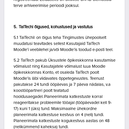
terve arhiveerimise perioodi jooksul.
5. TalTechi õigused, kohustused ja vastutus
5.1 TalTechil on õigus teha Tingimustes ühepoolselt
muudatusi teavitades sellest Kasutajaid TalTech
Moodle’i veebilehel ja/või Moodle’is toodud e-posti teel.
5.2 TalTech pakub Üksustele õpikeskkonna kasutamise
võimalust ning Kasutajatele võimalust luua Moodle
õpikeskkonnas Konto, et osaleda TalTech poolt
Moodle’is läbi viidavates õppetegevustes. Teenust
pakutakse 24 tundi ööpäevas ja 7 päeva nädalas, v.a
koostööpartneri poolt teatatud
hooldusaegadel. Planeerimata katkestuste korral
reageeritakse probleemile tööajal (tööpäevadel kell 9-
17) kuni 1 (üks) tund. Maksimaalne ühekordne
planeerimata katkestuse kestvus on 4 (neli) tundi.
Planeerimata katkestuste kogukestvus aastas on 48
(nelikümmend kaheksa) tundi.