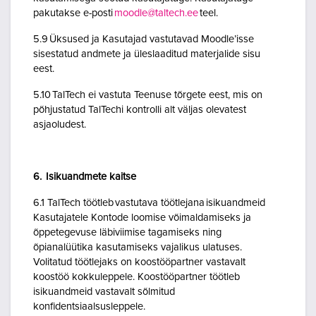
pakutakse e-posti
moodle@taltech.ee
teel.
5.9 Üksused ja Kasutajad vastutavad Moodle’isse
sisestatud andmete ja üleslaaditud materjalide sisu
eest.
5.10 TalTech ei vastuta Teenuse tõrgete eest, mis on
põhjustatud TalTechi kontrolli alt väljas olevatest
asjaoludest.
6. Isikuandmete kaitse
6.1 TalTech töötleb vastutava töötlejana isikuandmeid
Kasutajatele Kontode loomise võimaldamiseks ja
õppetegevuse läbiviimise tagamiseks ning
õpianalüütika kasutamiseks vajalikus ulatuses.
Volitatud töötlejaks on koostööpartner vastavalt
koostöö kokkuleppele. Koostööpartner töötleb
isikuandmeid vastavalt sõlmitud
konfidentsiaalsusleppele.