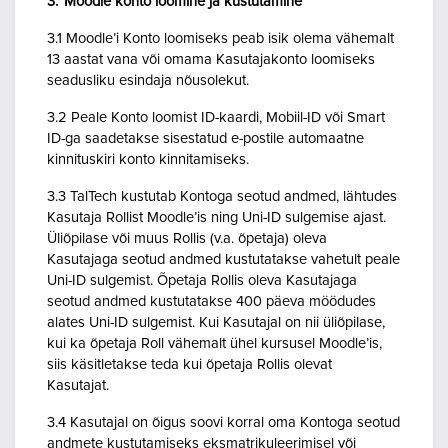
3. Moodle konto loomine ja kustutamine
3.1 Moodle’i Konto loomiseks peab isik olema vähemalt
13 aastat vana või omama Kasutajakonto loomiseks
seadusliku esindaja nõusolekut.
3.2 Peale Konto loomist ID-kaardi, Mobiil-ID või Smart
ID-ga saadetakse sisestatud e-postile automaatne
kinnituskiri konto kinnitamiseks.
3.3 TalTech kustutab Kontoga seotud andmed, lähtudes
Kasutaja Rollist Moodle’is ning Uni-ID sulgemise ajast.
Üliõpilase või muus Rollis (v.a. õpetaja) oleva
Kasutajaga seotud andmed kustutatakse vahetult peale
Uni-ID sulgemist. Õpetaja Rollis oleva Kasutajaga
seotud andmed kustutatakse 400 päeva möödudes
alates Uni-ID sulgemist. Kui Kasutajal on nii üliõpilase,
kui ka õpetaja Roll vähemalt ühel kursusel Moodle’is,
siis käsitletakse teda kui õpetaja Rollis olevat
Kasutajat.
3.4 Kasutajal on õigus soovi korral oma Kontoga seotud
andmete kustutamiseks eksmatrikuleerimisel või