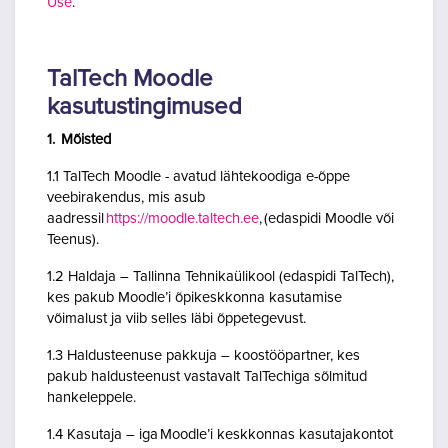
Use
.
TalTech Moodle
kasutustingimused
1. Mõisted
1.1 TalTech Moodle - avatud lähtekoodiga e-õppe
veebirakendus, mis asub
aadressil
https://moodle.taltech.ee
, (edaspidi Moodle või
Teenus).
1.2 Haldaja – Tallinna Tehnikaülikool (edaspidi TalTech),
kes pakub Moodle’i õpikeskkonna kasutamise
võimalust ja viib selles läbi õppetegevust.
1.3 Haldusteenuse pakkuja – koostööpartner, kes
pakub haldusteenust vastavalt TalTechiga sõlmitud
hankeleppele.
1.4 Kasutaja – iga Moodle’i keskkonnas kasutajakontot