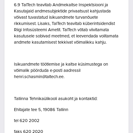
6.9 TalTech teavitab Andmekaitse Inspektsiooni ja
Kasutajaid andmesubjektide privaatsust kahjustada
võivast tuvastatud isikuandmete turvanõuete
rikkumisest. Lisaks, TalTech teavitab küberintsidendist
Riigi Infosüsteemi Ametit. TalTech võtab viivitamata
kasutusele sobivad meetmed, et leevendada volitamata
andmete kasutamisest tekkivat võimalikku kahju.
Isikuandmete töötlemise ja kaitse küsimustega on
võimalik pöörduda e-posti aadressil
henri.schasmin@taltech.ee.
Tallinna Tehnikaülikooli asukoht ja kontaktid:
Ehitajate tee 5, 19086 Tallinn
tel 620 2002
faks 620 2020