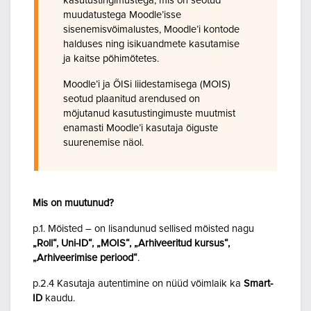
kasutustingimustega, mis on seotud
muudatustega Moodle’isse
sisenemisvõimalustes, Moodle’i kontode
halduses ning isikuandmete kasutamise
ja kaitse põhimõtetes.
Moodle’i ja ÕISi liidestamisega (MOIS)
seotud plaanitud arendused on
mõjutanud kasutustingimuste muutmist
enamasti Moodle’i kasutaja õiguste
suurenemise näol.
Mis on muutunud?
p.1. Mõisted – on lisandunud sellised mõisted nagu
„Roll“, Uni-ID“, „MOIS“, „Arhiveeritud kursus“,
„Arhiveerimise periood“
.
p.2.4 Kasutaja autentimine on nüüd võimlaik ka
Smart-
ID
kaudu.