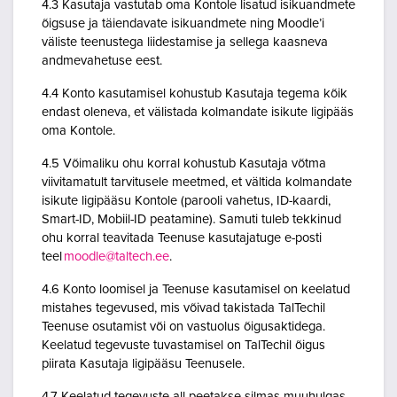
4.3 Kasutaja vastutab oma Kontole lisatud isikuandmete
õigsuse ja täiendavate isikuandmete ning Moodle’i
väliste teenustega liidestamise ja sellega kaasneva
andmevahetuse eest.
4.4 Konto kasutamisel kohustub Kasutaja tegema kõik
endast oleneva, et välistada kolmandate isikute ligipääs
oma Kontole.
4.5 Võimaliku ohu korral kohustub Kasutaja võtma
viivitamatult tarvitusele meetmed, et vältida kolmandate
isikute ligipääsu Kontole (parooli vahetus, ID-kaardi,
Smart-ID, Mobiil-ID peatamine). Samuti tuleb tekkinud
ohu korral teavitada Teenuse kasutajatuge e-posti
teel
moodle@taltech.ee
.
4.6 Konto loomisel ja Teenuse kasutamisel on keelatud
mistahes tegevused, mis võivad takistada TalTechil
Teenuse osutamist või on vastuolus õigusaktidega.
Keelatud tegevuste tuvastamisel on TalTechil õigus
piirata Kasutaja ligipääsu Teenusele.
4.7 Keelatud tegevuste all peetakse silmas muuhulgas