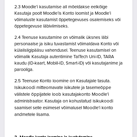
2.3 Moodle’i kasutamise all mõeldakse eelkõige
Kasutaja poolt Moodle’is Konto loomist ja Moodle’i
võimaluste kasutamist õppetegevuses osalemiseks või
õppetegevuse läbiviimiseks.
2.4 Teenuse kasutamine on võimalik üksnes läbi
personaalse ja isiku tuvastamist võimaldava Konto või
külalisligipääsu vahendusel. Teenuse kasutamisel on
võimalik Kasutaja autentimine TalTech Uni-ID, TARA
kaudu (ID-kaart, Mobiil-ID, Smart-ID) või kasutajanime ja
parooliga.
2.5 Teenuse Konto loomine on Kasutajale tasuta.
Isikukoodi mitteomavate isikutele ja tasemeõppe
välistele õppijatele loob kasutajakonto Moodle’i
administraator. Kasutaja on kohustatud isikukoodi
saamisel selle esimesel võimalusel Moodle’i konto
andmetele lisama.