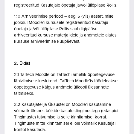
registreeritud Kasutajale õpetaja ja/või üliõpilase Rollis.
1.10 Arhiveerimise periood – aeg, 5 (viis) aastat, mille
jooksul Moodle’i kursusele registreeritud Kasutaja
õpetaja ja/või üliõpilase Rollis saab ligipääsu
arhiveeritud kursuse materjalidele ja andmetele alates
kursuse arhiveerimise kuupäevast.
2. Üldist
2.1 TalTech Moodle on TalTechi ametlik õppetegevuse
läbiviimise e-keskkond. TalTech Moodle’is töödeldakse
õppetegevuse käigus andmeid ülikooli ülesannete
täitmiseks.
2.2 Kasutajatel ja Üksustel on Moodle’i kasutamine
võimalik üksnes kõikide kasutustingimustega (edaspidi
Tingimuste) tutvumise ja selle kinnitamise korral.
Tingimuste mitte kinnitamisel ei ole võimalik Kasutajal
kontot kasutada.