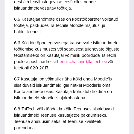
eest (sh teavitustegevuse eest) olles nende
isikuandmete vastutav töötleja.
6.5 Kasutajaandmete osas on koostööpartner volitatud
töötleja, pakkudes TalTechile Moodle majutus- ja
haldusteenust.
6.6 Kõikide õppetegevusega kaasnevate isikuandmete
töötlemise küsimustes või seadusest tulenevate õiguste
teostamiseks on Kasutajal võimalik pöörduda TalTechi
poole e-posti aadressil
henri.schasmin@taltech.ee
või
telefonil 620 2017.
6.7 Kasutajal on võimalik näha kõiki enda Moodle’is
sisalduvaid isikuandmeid igal hetkel Moodle’is oma
Konto andmete osas. Kasutaja kohustub hoidma on
isikuandmeid Moodle’is ajakohastena.
6.8 TalTech võib töödelda kõiki Teenuses sisalduvaid
isikuandmeid Teenuse kasutajatoe pakkumiseks,
Teenuse analüüsimiseks, et Teenuse kvaliteeti
parendada.