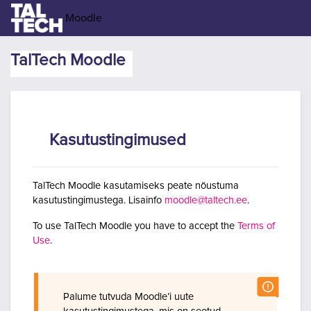
Jäta vahele peasisuni
Moodle
TalTech Moodle
Kasutustingimused
TalTech Moodle kasutamiseks peate nõustuma
kasutustingimustega. Lisainfo
moodle@taltech.ee
.
To use TalTech Moodle you have to accept the
Terms of
Use
.
Palume tutvuda Moodle’i uute