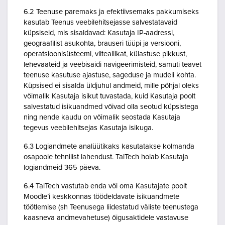
6.2 Teenuse paremaks ja efektiivsemaks pakkumiseks
kasutab Teenus veebilehitsejasse salvestatavaid
küpsiseid, mis sisaldavad: Kasutaja IP-aadressi,
geograafilist asukohta, brauseri tüüpi ja versiooni,
operatsioonisüsteemi, viiteallikat, külastuse pikkust,
lehevaateid ja veebisaidi navigeerimisteid, samuti teavet
teenuse kasutuse ajastuse, sageduse ja mudeli kohta.
Küpsised ei sisalda üldjuhul andmeid, mille põhjal oleks
võimalik Kasutaja isikut tuvastada, kuid Kasutaja poolt
salvestatud isikuandmed võivad olla seotud küpsistega
ning nende kaudu on võimalik seostada Kasutaja
tegevus veebilehitsejas Kasutaja isikuga.
6.3 Logiandmete analüütikaks kasutatakse kolmanda
osapoole tehnilist lahendust. TalTech hoiab Kasutaja
logiandmeid 365 päeva.
6.4 TalTech vastutab enda või oma Kasutajate poolt
Moodle’i keskkonnas töödeldavate isikuandmete
töötlemise (sh Teenusega liidestatud väliste teenustega
kaasneva andmevahetuse) õigusaktidele vastavuse