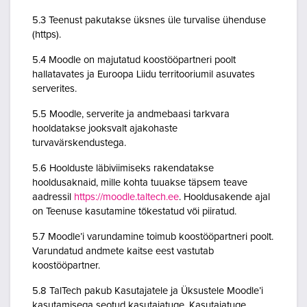
5.3 Teenust pakutakse üksnes üle turvalise ühenduse
(https).
5.4 Moodle on majutatud koostööpartneri poolt
hallatavates ja Euroopa Liidu territooriumil asuvates
serverites.
5.5 Moodle, serverite ja andmebaasi tarkvara
hooldatakse jooksvalt ajakohaste
turvavärskendustega.
5.6 Hoolduste läbiviimiseks rakendatakse
hooldusaknaid, mille kohta tuuakse täpsem teave
aadressil
https://moodle.taltech.ee
. Hooldusakende ajal
on Teenuse kasutamine tõkestatud või piiratud.
5.7 Moodle’i varundamine toimub koostööpartneri poolt.
Varundatud andmete kaitse eest vastutab
koostööpartner.
5.8 TalTech pakub Kasutajatele ja Üksustele Moodle’i
kasutamisega seotud kasutajatuge. Kasutajatuge