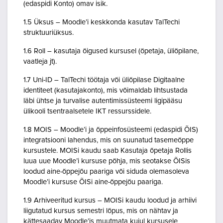
(edaspidi Konto) omav isik.
1.5 Üksus – Moodle’i keskkonda kasutav TalTechi
struktuuriüksus.
1.6 Roll – kasutaja õigused kursusel (õpetaja, üliõpilane,
vaatleja jt).
1.7 Uni-ID – TalTechi töötaja või üliõpilase Digitaalne
identiteet (kasutajakonto), mis võimaldab lihtsustada
läbi ühtse ja turvalise autentimissüsteemi ligipääsu
ülikooli tsentraalsetele IKT ressurssidele.
1.8 MOIS – Moodle’i ja õppeinfosüsteemi (edaspidi ÕIS)
integratsiooni lahendus, mis on suunatud tasemeõppe
kursustele. MOISi kaudu saab Kasutaja õpetaja Rollis
luua uue Moodle’i kursuse põhja, mis seotakse ÕISis
loodud aine-õppejõu paariga või siduda olemasoleva
Moodle’i kursuse ÕISi aine-õppejõu paariga.
1.9 Arhiveeritud kursus – MOISi kaudu loodud ja arhiivi
liigutatud kursus semestri lõpus, mis on nähtav ja
kättesaadav Moodle’is muutmata kujul kursusele