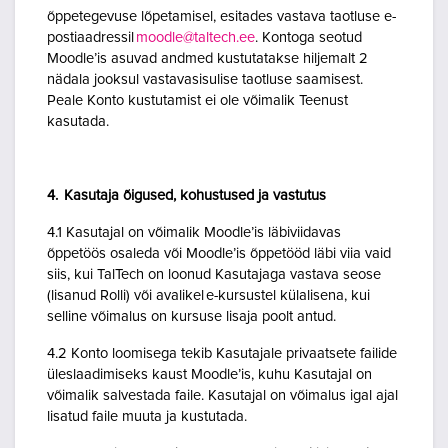
õppetegevuse lõpetamisel, esitades vastava taotluse e-
postiaadressil
moodle@taltech.ee
. Kontoga seotud
Moodle’is asuvad andmed kustutatakse hiljemalt 2
nädala jooksul vastavasisulise taotluse saamisest.
Peale Konto kustutamist ei ole võimalik Teenust
kasutada.
4. Kasutaja õigused, kohustused ja vastutus
4.1 Kasutajal on võimalik Moodle’is läbiviidavas
õppetöös osaleda või Moodle’is õppetööd läbi viia vaid
siis, kui TalTech on loonud Kasutajaga vastava seose
(lisanud Rolli) või avalikel e-kursustel külalisena, kui
selline võimalus on kursuse lisaja poolt antud.
4.2 Konto loomisega tekib Kasutajale privaatsete failide
üleslaadimiseks kaust Moodle’is, kuhu Kasutajal on
võimalik salvestada faile. Kasutajal on võimalus igal ajal
lisatud faile muuta ja kustutada.