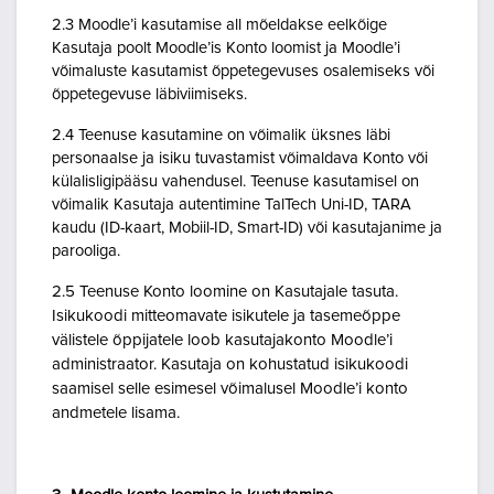
2.3 Moodle’i kasutamise all mõeldakse eelkõige
Kasutaja poolt Moodle’is Konto loomist ja Moodle’i
võimaluste kasutamist õppetegevuses osalemiseks või
õppetegevuse läbiviimiseks.
2.4 Teenuse kasutamine on võimalik üksnes läbi
personaalse ja isiku tuvastamist võimaldava Konto või
külalisligipääsu vahendusel. Teenuse kasutamisel on
võimalik Kasutaja autentimine TalTech Uni-ID, TARA
kaudu (ID-kaart, Mobiil-ID, Smart-ID) või kasutajanime ja
parooliga.
2.5 Teenuse Konto loomine on Kasutajale tasuta.
Isikukoodi mitteomavate isikutele ja tasemeõppe
välistele õppijatele loob kasutajakonto Moodle’i
administraator. Kasutaja on kohustatud isikukoodi
saamisel selle esimesel võimalusel Moodle’i konto
andmetele lisama.