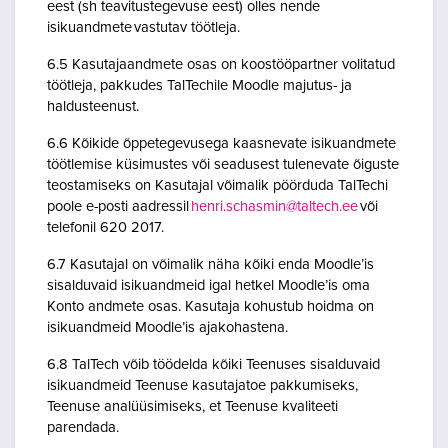
eest (sh teavitustegevuse eest) olles nende
isikuandmete vastutav töötleja.
6.5 Kasutajaandmete osas on koostööpartner volitatud
töötleja, pakkudes TalTechile Moodle majutus- ja
haldusteenust.
6.6 Kõikide õppetegevusega kaasnevate isikuandmete
töötlemise küsimustes või seadusest tulenevate õiguste
teostamiseks on Kasutajal võimalik pöörduda TalTechi
poole e-posti aadressil
henri.schasmin@taltech.ee
või
telefonil 620 2017.
6.7 Kasutajal on võimalik näha kõiki enda Moodle’is
sisalduvaid isikuandmeid igal hetkel Moodle’is oma
Konto andmete osas. Kasutaja kohustub hoidma on
isikuandmeid Moodle’is ajakohastena.
6.8 TalTech võib töödelda kõiki Teenuses sisalduvaid
isikuandmeid Teenuse kasutajatoe pakkumiseks,
Teenuse analüüsimiseks, et Teenuse kvaliteeti
parendada.