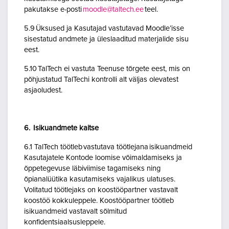
pakutakse e-posti
moodle@taltech.ee
teel.
5.9 Üksused ja Kasutajad vastutavad Moodle’isse
sisestatud andmete ja üleslaaditud materjalide sisu
eest.
5.10 TalTech ei vastuta Teenuse tõrgete eest, mis on
põhjustatud TalTechi kontrolli alt väljas olevatest
asjaoludest.
6. Isikuandmete kaitse
6.1 TalTech töötleb vastutava töötlejana isikuandmeid
Kasutajatele Kontode loomise võimaldamiseks ja
õppetegevuse läbiviimise tagamiseks ning
õpianalüütika kasutamiseks vajalikus ulatuses.
Volitatud töötlejaks on koostööpartner vastavalt
koostöö kokkuleppele. Koostööpartner töötleb
isikuandmeid vastavalt sõlmitud
konfidentsiaalsusleppele.