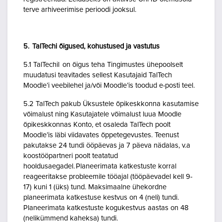
terve arhiveerimise perioodi jooksul.
5. TalTechi õigused, kohustused ja vastutus
5.1 TalTechil on õigus teha Tingimustes ühepoolselt
muudatusi teavitades sellest Kasutajaid TalTech
Moodle’i veebilehel ja/või Moodle’is toodud e-posti teel.
5.2 TalTech pakub Üksustele õpikeskkonna kasutamise
võimalust ning Kasutajatele võimalust luua Moodle
õpikeskkonnas Konto, et osaleda TalTech poolt
Moodle’is läbi viidavates õppetegevustes. Teenust
pakutakse 24 tundi ööpäevas ja 7 päeva nädalas, v.a
koostööpartneri poolt teatatud
hooldusaegadel. Planeerimata katkestuste korral
reageeritakse probleemile tööajal (tööpäevadel kell 9-
17) kuni 1 (üks) tund. Maksimaalne ühekordne
planeerimata katkestuse kestvus on 4 (neli) tundi.
Planeerimata katkestuste kogukestvus aastas on 48
(nelikümmend kaheksa) tundi.