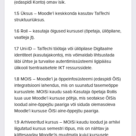
(edaspidi Konto) omav isik.
1.5 Üksus – Moodle’i keskkonda kasutav TalTechi
struktuuriüksus.
1.6 Roll – kasutaja õigused kursusel (õpetaja, üliõpilane,
vaatleja jt).
1.7 Uni-ID – TalTechi töötaja või üliõpilase Digitaalne
identiteet (kasutajakonto), mis võimaldab lihtsustada
läbi ühtse ja turvalise autentimissüsteemi ligipääsu
ülikooli tsentraalsetele IKT ressurssidele.
1.8 MOIS – Moodle’i ja õppeinfosüsteemi (edaspidi ÕIS)
integratsiooni lahendus, mis on suunatud tasemeõppe
kursustele. MOISi kaudu saab Kasutaja õpetaja Rollis
luua uue Moodle’i kursuse põhja, mis seotakse ÕISis
loodud aine-õppejõu paariga või siduda olemasoleva
Moodle’i kursuse ÕISi aine-õppejõu paariga.
1.9 Arhiveeritud kursus – MOISi kaudu loodud ja arhiivi
liigutatud kursus semestri lõpus, mis on nähtav ja
kättesaadav Moodle’is muutmata kujul kursusele