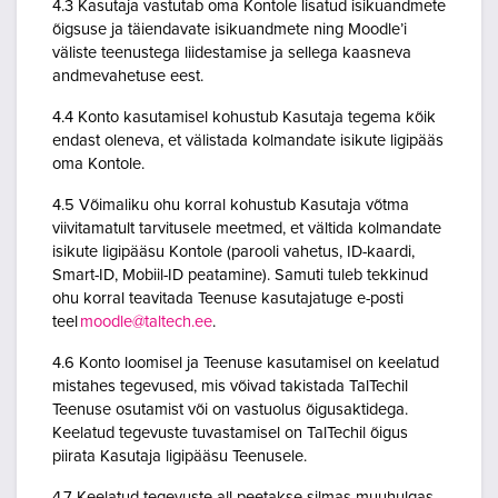
4.3 Kasutaja vastutab oma Kontole lisatud isikuandmete
õigsuse ja täiendavate isikuandmete ning Moodle’i
väliste teenustega liidestamise ja sellega kaasneva
andmevahetuse eest.
4.4 Konto kasutamisel kohustub Kasutaja tegema kõik
endast oleneva, et välistada kolmandate isikute ligipääs
oma Kontole.
4.5 Võimaliku ohu korral kohustub Kasutaja võtma
viivitamatult tarvitusele meetmed, et vältida kolmandate
isikute ligipääsu Kontole (parooli vahetus, ID-kaardi,
Smart-ID, Mobiil-ID peatamine). Samuti tuleb tekkinud
ohu korral teavitada Teenuse kasutajatuge e-posti
teel
moodle@taltech.ee
.
4.6 Konto loomisel ja Teenuse kasutamisel on keelatud
mistahes tegevused, mis võivad takistada TalTechil
Teenuse osutamist või on vastuolus õigusaktidega.
Keelatud tegevuste tuvastamisel on TalTechil õigus
piirata Kasutaja ligipääsu Teenusele.
4.7 Keelatud tegevuste all peetakse silmas muuhulgas