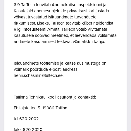
6.9 TalTech teavitab Andmekaitse Inspektsiooni ja
Kasutajaid andmesubjektide privaatsust kahjustada
võivast tuvastatud isikuandmete turvanõuete
rikkumisest. Lisaks, TalTech teavitab küberintsidendist
Riigi Infosüsteemi Ametit. TalTech võtab viivitamata
kasutusele sobivad meetmed, et leevendada volitamata
andmete kasutamisest tekkivat võimalikku kahju.
Isikuandmete töötlemise ja kaitse küsimustega on
võimalik pöörduda e-posti aadressil
henri.schasmin@taltech.ee.
Tallinna Tehnikaülikooli asukoht ja kontaktid:
Ehitajate tee 5, 19086 Tallinn
tel 620 2002
faks 620 2020