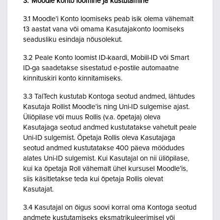
3. Moodle konto loomine ja kustutamine
3.1 Moodle’i Konto loomiseks peab isik olema vähemalt
13 aastat vana või omama Kasutajakonto loomiseks
seadusliku esindaja nõusolekut.
3.2 Peale Konto loomist ID-kaardi, Mobiil-ID või Smart
ID-ga saadetakse sisestatud e-postile automaatne
kinnituskiri konto kinnitamiseks.
3.3 TalTech kustutab Kontoga seotud andmed, lähtudes
Kasutaja Rollist Moodle’is ning Uni-ID sulgemise ajast.
Üliõpilase või muus Rollis (v.a. õpetaja) oleva
Kasutajaga seotud andmed kustutatakse vahetult peale
Uni-ID sulgemist. Õpetaja Rollis oleva Kasutajaga
seotud andmed kustutatakse 400 päeva möödudes
alates Uni-ID sulgemist. Kui Kasutajal on nii üliõpilase,
kui ka õpetaja Roll vähemalt ühel kursusel Moodle’is,
siis käsitletakse teda kui õpetaja Rollis olevat
Kasutajat.
3.4 Kasutajal on õigus soovi korral oma Kontoga seotud
andmete kustutamiseks eksmatrikuleerimisel või