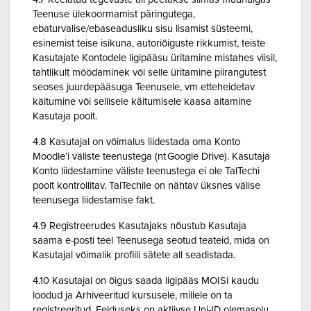
Teenuse ülekoormamist päringutega,
ebaturvalise/ebaseadusliku sisu lisamist süsteemi,
esinemist teise isikuna, autoriõiguste rikkumist, teiste
Kasutajate Kontodele ligipääsu üritamine mistahes viisil,
tahtlikult möödaminek või selle üritamine piirangutest
seoses juurdepääsuga Teenusele, vm etteheidetav
käitumine või sellisele käitumisele kaasa aitamine
Kasutaja poolt.
4.8 Kasutajal on võimalus liidestada oma Konto
Moodle’i väliste teenustega (nt Google Drive). Kasutaja
Konto liidestamine väliste teenustega ei ole TalTechi
poolt kontrollitav. TalTechile on nähtav üksnes välise
teenusega liidestamise fakt.
4.9 Registreerudes Kasutajaks nõustub Kasutaja
saama e-posti teel Teenusega seotud teateid, mida on
Kasutajal võimalik profiili sätete all seadistada.
4.10 Kasutajal on õigus saada ligipääs MOISi kaudu
loodud ja Arhiveeritud kursusele, millele on ta
registreeritud. Eelduseks on aktiivse Uni-ID olemasolu