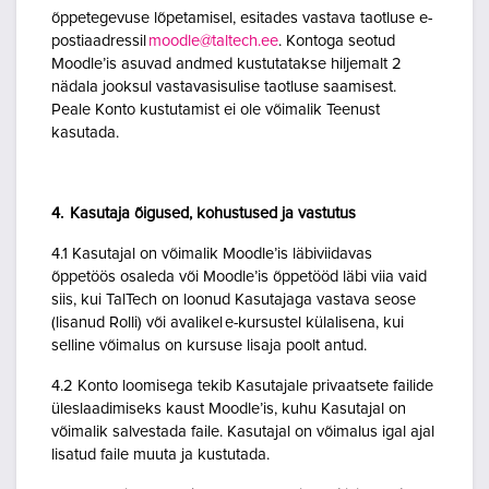
õppetegevuse lõpetamisel, esitades vastava taotluse e-
postiaadressil
moodle@taltech.ee
. Kontoga seotud
Moodle’is asuvad andmed kustutatakse hiljemalt 2
nädala jooksul vastavasisulise taotluse saamisest.
Peale Konto kustutamist ei ole võimalik Teenust
kasutada.
4. Kasutaja õigused, kohustused ja vastutus
4.1 Kasutajal on võimalik Moodle’is läbiviidavas
õppetöös osaleda või Moodle’is õppetööd läbi viia vaid
siis, kui TalTech on loonud Kasutajaga vastava seose
(lisanud Rolli) või avalikel e-kursustel külalisena, kui
selline võimalus on kursuse lisaja poolt antud.
4.2 Konto loomisega tekib Kasutajale privaatsete failide
üleslaadimiseks kaust Moodle’is, kuhu Kasutajal on
võimalik salvestada faile. Kasutajal on võimalus igal ajal
lisatud faile muuta ja kustutada.