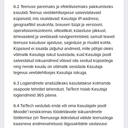
6.2 Teenuse paremaks ja efektiivsemaks pakkumiseks
kasutab Teenus veebilehitsejasse salvestatavaid
küpsiseid, mis sisaldavad: Kasutaja IP-aadressi,
geograafilist asukohta, brauseri tüüpi ja versiooni,
operatsioonisüsteemi, viiteallikat, külastuse pikkust,
lehevaateid ja veebisaidi navigeerimisteid, samuti teavet
teenuse kasutuse ajastuse, sageduse ja mudeli kohta.
Küpsised ei sisalda üldjuhul andmeid, mille põhjal oleks
võimalik Kasutaja isikut tuvastada, kuid Kasutaja poolt
salvestatud isikuandmed võivad olla seotud küpsistega
ning nende kaudu on võimalik seostada Kasutaja
tegevus veebilehitsejas Kasutaja isikuga.
6.3 Logiandmete analüütikaks kasutatakse kolmanda
osapoole tehnilist lahendust. TalTech hoiab Kasutaja
logiandmeid 365 päeva.
6.4 TalTech vastutab enda või oma Kasutajate poolt
Moodle’i keskkonnas töödeldavate isikuandmete
töötlemise (sh Teenusega liidestatud väliste teenustega
kaasneva andmevahetuse) õigusaktidele vastavuse