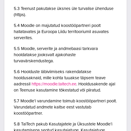
5.3 Teenust pakutakse üksnes üle turvalise ühenduse
(https).
5.4 Moodle on majutatud koostööpartneri poolt
hallatavates ja Euroopa Liidu territooriumil asuvates
serverites.
5.5 Moodle, serverite ja andmebaasi tarkvara
hooldatakse jooksvalt ajakohaste
turvavärskendustega.
5.6 Hoolduste läbiviimiseks rakendatakse
hooldusaknaid, mille kohta tuuakse täpsem teave
aadressil
https://moodle.taltech.ee
. Hooldusakende ajal
on Teenuse kasutamine tõkestatud või piiratud.
5.7 Moodle’i varundamine toimub koostööpartneri poolt.
Varundatud andmete kaitse eest vastutab
koostööpartner.
5.8 TalTech pakub Kasutajatele ja Üksustele Moodle’i
kasutamisega seotud kasutajatuge. Kasutajatuge