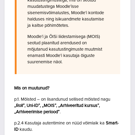
kasutustingimustega, mis on seotud
muudatustega Moodle’isse
sisenemisvõimalustes, Moodle’i kontode
halduses ning isikuandmete kasutamise
ja kaitse põhimõtetes.
Moodle’i ja ÕISi liidestamisega (MOIS)
seotud plaanitud arendused on
mõjutanud kasutustingimuste muutmist
enamasti Moodle’i kasutaja õiguste
suurenemise näol.
Mis on muutunud?
p.1. Mõisted – on lisandunud sellised mõisted nagu
„Roll“, Uni-ID“, „MOIS“, „Arhiveeritud kursus“,
„Arhiveerimise periood“
.
p.2.4 Kasutaja autentimine on nüüd võimlaik ka
Smart-
ID
kaudu.