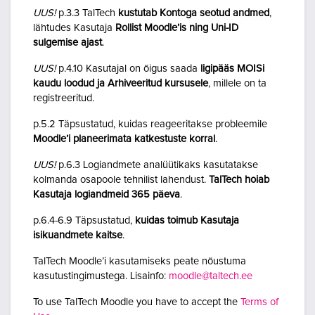
UUS!
p.3.3 TalTech
kustutab Kontoga seotud andmed
,
lähtudes Kasutaja
Rollist Moodle’is ning Uni-ID
sulgemise ajast
.
UUS!
p.4.10 Kasutajal on õigus saada
ligipääs MOISi
kaudu loodud ja Arhiveeritud kursusele
, millele on ta
registreeritud.
p.5.2 Täpsustatud, kuidas reageeritakse probleemile
Moodle’i planeerimata katkestuste korral
.
UUS!
p.6.3 Logiandmete analüütikaks kasutatakse
kolmanda osapoole tehnilist lahendust.
TalTech hoiab
Kasutaja logiandmeid 365 päeva
.
p.6.4-6.9 Täpsustatud,
kuidas toimub Kasutaja
isikuandmete kaitse
.
TalTech Moodle’i kasutamiseks peate nõustuma
kasutustingimustega. Lisainfo:
moodle@taltech.ee
To use TalTech Moodle you have to accept the
Terms of