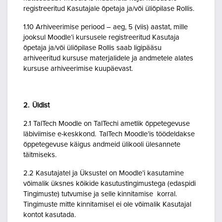
registreeritud Kasutajale õpetaja ja/või üliõpilase Rollis.
1.10 Arhiveerimise periood – aeg, 5 (viis) aastat, mille
jooksul Moodle’i kursusele registreeritud Kasutaja
õpetaja ja/või üliõpilase Rollis saab ligipääsu
arhiveeritud kursuse materjalidele ja andmetele alates
kursuse arhiveerimise kuupäevast.
2. Üldist
2.1 TalTech Moodle on TalTechi ametlik õppetegevuse
läbiviimise e-keskkond. TalTech Moodle’is töödeldakse
õppetegevuse käigus andmeid ülikooli ülesannete
täitmiseks.
2.2 Kasutajatel ja Üksustel on Moodle’i kasutamine
võimalik üksnes kõikide kasutustingimustega (edaspidi
Tingimuste) tutvumise ja selle kinnitamise korral.
Tingimuste mitte kinnitamisel ei ole võimalik Kasutajal
kontot kasutada.