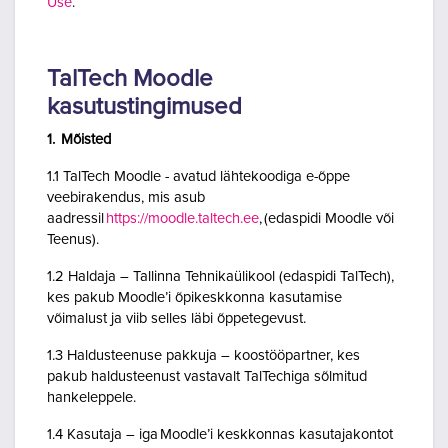
Use
.
TalTech Moodle
kasutustingimused
1. Mõisted
1.1 TalTech Moodle - avatud lähtekoodiga e-õppe
veebirakendus, mis asub
aadressil
https://moodle.taltech.ee
, (edaspidi Moodle või
Teenus).
1.2 Haldaja – Tallinna Tehnikaülikool (edaspidi TalTech),
kes pakub Moodle’i õpikeskkonna kasutamise
võimalust ja viib selles läbi õppetegevust.
1.3 Haldusteenuse pakkuja – koostööpartner, kes
pakub haldusteenust vastavalt TalTechiga sõlmitud
hankeleppele.
1.4 Kasutaja – iga Moodle’i keskkonnas kasutajakontot