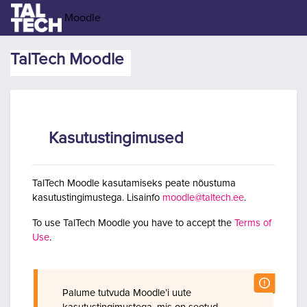
Jäta vahele peasisuni
Moodle
TalTech Moodle
Kasutustingimused
TalTech Moodle kasutamiseks peate nõustuma
kasutustingimustega. Lisainfo
moodle@taltech.ee
.
To use TalTech Moodle you have to accept the
Terms of
Use
.
Palume tutvuda Moodle’i uute