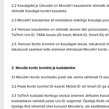
2.2 Kasutajatel ja Üksustel on Moodle’i kasutamine võimalik ük
võimalik Kasutajal kontot kasutada.
2.3 Moodle’i kasutamise all mõeldakse eelkõige Kasutaja poo
2.4 Teenuse kasutamine on võimalik üksnes läbi personaalse j
TalTech Uni-ID, TARA kaudu (ID-kaart, Mobiil-ID, Smart-ID) võ
2.5 Teenuse Konto loomine on Kasutajale tasuta. Isikukoodi mi
isikukoodi saamisel selle esimesel võimalusel Moodle’i kont
3. Moodle konto loomine ja kustutamine
3.1 Moodle’i Konto loomiseks peab isik olema vähemalt 13 aa
3.2 Peale Konto loomist ID-kaardi, Mobiil-ID või Smart ID-ga 
3.3 TalTech kustutab Kontoga seotud andmed, lähtudes Kasutaja
kustutatakse vahetult peale Uni-ID sulgemist. Õpetaja Rollis 
õpetaja Roll vähemalt ühel kursusel Moodle’is, siis käsitletakse