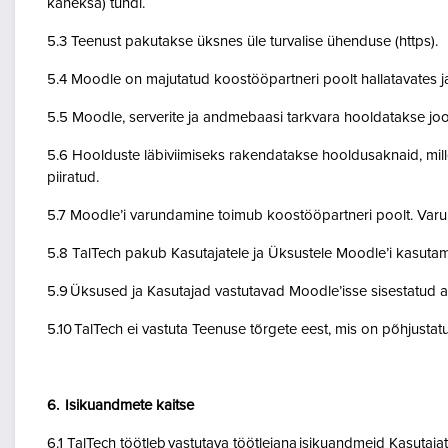
kaheksa) tundi.
5.3 Teenust pakutakse üksnes üle turvalise ühenduse (https).
5.4 Moodle on majutatud koostööpartneri poolt hallatavates ja
5.5 Moodle, serverite ja andmebaasi tarkvara hooldatakse jo
5.6 Hoolduste läbiviimiseks rakendatakse hooldusaknaid, mil
piiratud.
5.7 Moodle’i varundamine toimub koostööpartneri poolt. Var
5.8 TalTech pakub Kasutajatele ja Üksustele Moodle’i kasuta
5.9 Üksused ja Kasutajad vastutavad Moodle’isse sisestatud a
5.10 TalTech ei vastuta Teenuse tõrgete eest, mis on põhjustatud
6. Isikuandmete kaitse
6.1 TalTech töötleb vastutava töötlejana isikuandmeid Kasuta