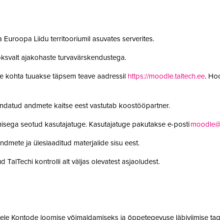
 Euroopa Liidu territooriumil asuvates serverites.
oksvalt ajakohaste turvavärskendustega.
le kohta tuuakse täpsem teave aadressil
https://moodle.taltech.ee
. Ho
undatud andmete kaitse eest vastutab koostööpartner.
misega seotud kasutajatuge. Kasutajatuge pakutakse e-posti
moodle@t
ndmete ja üleslaaditud materjalide sisu eest.
 TalTechi kontrolli alt väljas olevatest asjaoludest.
jatele Kontode loomise võimaldamiseks ja õppetegevuse läbiviimise tag