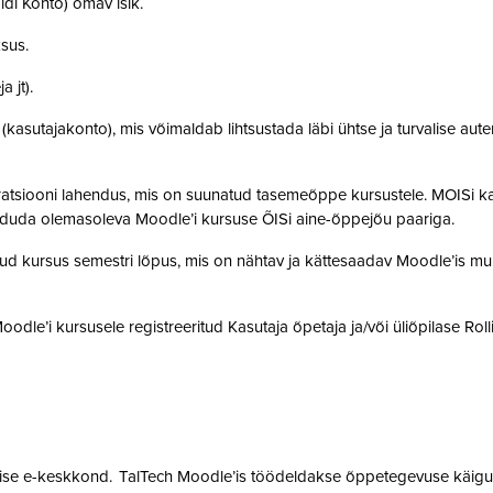
idi Konto) omav isik.
ksus.
a jt).
t (kasutajakonto), mis võimaldab lihtsustada läbi ühtse ja turvalise aut
gratsiooni lahendus, mis on suunatud tasemeõppe kursustele. MOISi k
siduda olemasoleva Moodle’i kursuse ÕISi aine-õppejõu paariga.
atud kursus semestri lõpus, mis on nähtav ja kättesaadav Moodle’is muu
 Moodle’i kursusele registreeritud Kasutaja õpetaja ja/või üliõpilase Rol
mise e-keskkond. TalTech Moodle’is töödeldakse õppetegevuse käigus