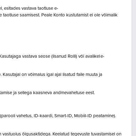
 esitades vastava taotluse e-
 taotluse saamisest. Peale Konto kustutamist ei ole võimalik
asutajaga vastava seose (lisanud Rolli) või avalikel e-
Kasutajal on võimalus igal ajal lisatud faile muuta ja
destamise ja sellega kaasneva andmevahetuse eest.
(parooli vahetus, ID-kaardi, Smart-ID, Mobiil-ID peatamine).
n vastuolus õigusaktidega. Keelatud tegevuste tuvastamisel on