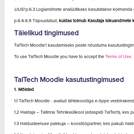
UUS!
p.6.3 Logiandmete analüütikaks kasutatakse kolmanda o
p.6.4-6.9 Täpsustatud,
kuidas toimub Kasutaja isikuandmete k
Täielikud tingimused
TalTech Moodle’i kasutamiseks peate nõustuma kasutustingim
To use TalTech Moodle you have to accept the
Terms of Use
.
TalTech Moodle kasutustingimused
1. Mõisted
1.1 TalTech Moodle - avatud lähtekoodiga e-õppe veebirakend
1.2 Haldaja – Tallinna Tehnikaülikool (edaspidi TalTech), kes
1.3 Haldusteenuse pakkuja – koostööpartner, kes pakub haldu