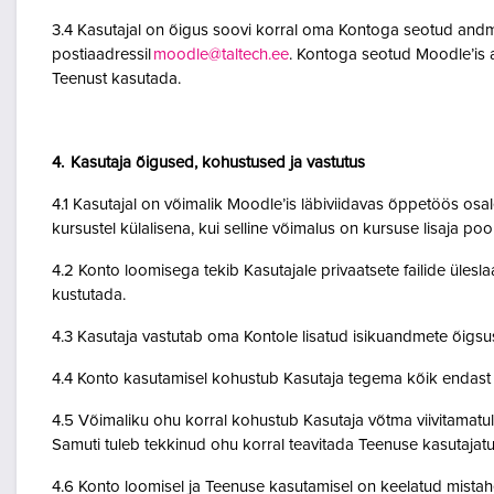
3.4 Kasutajal on õigus soovi korral oma Kontoga seotud andme
postiaadressil
moodle@taltech.ee
. Kontoga seotud Moodle’is a
Teenust kasutada.
4. Kasutaja õigused, kohustused ja vastutus
4.1 Kasutajal on võimalik Moodle’is läbiviidavas õppetöös osale
kursustel külalisena, kui selline võimalus on kursuse lisaja po
4.2 Konto loomisega tekib Kasutajale privaatsete failide ülesla
kustutada.
4.3 Kasutaja vastutab oma Kontole lisatud isikuandmete õigsu
4.4 Konto kasutamisel kohustub Kasutaja tegema kõik endast o
4.5 Võimaliku ohu korral kohustub Kasutaja võtma viivitamatult
Samuti tuleb tekkinud ohu korral teavitada Teenuse kasutajatu
4.6 Konto loomisel ja Teenuse kasutamisel on keelatud mistah