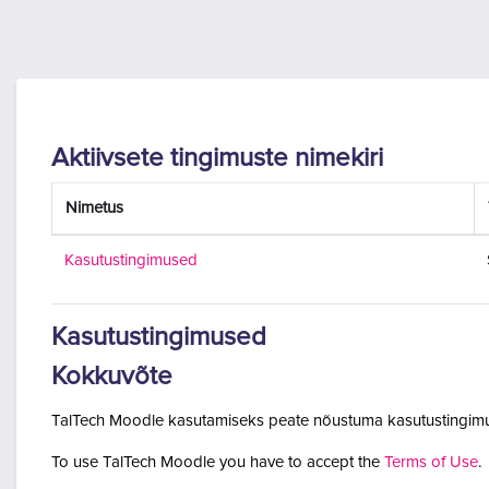
Jäta vahele peasisuni
Aktiivsete tingimuste nimekiri
Nimetus
Kasutustingimused
Kasutustingimused
Kokkuvõte
TalTech Moodle kasutamiseks peate nõustuma kasutustingimu
To use TalTech Moodle you have to accept the
Terms of Use
.