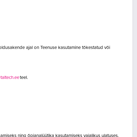
oldusakende ajal on Teenuse kasutamine tõkestatud või
altech.ee
teel.
amiseks ning õpianalüütika kasutamiseks vajalikus ulatuses.