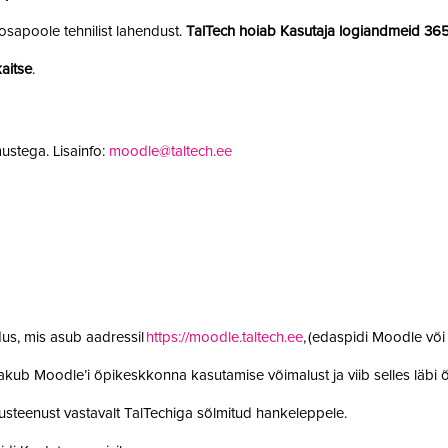
sapoole tehnilist lahendust.
TalTech hoiab Kasutaja logiandmeid 36
aitse
.
ustega. Lisainfo:
moodle@taltech.ee
us, mis asub aadressil
https://moodle.taltech.ee
, (edaspidi Moodle võ
 pakub Moodle’i õpikeskkonna kasutamise võimalust ja viib selles läb
steenust vastavalt TalTechiga sõlmitud hankeleppele.