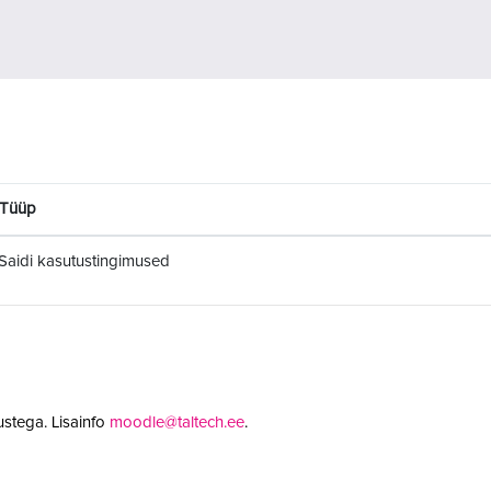
Tüüp
Saidi kasutustingimused
stega. Lisainfo
moodle@taltech.ee
.