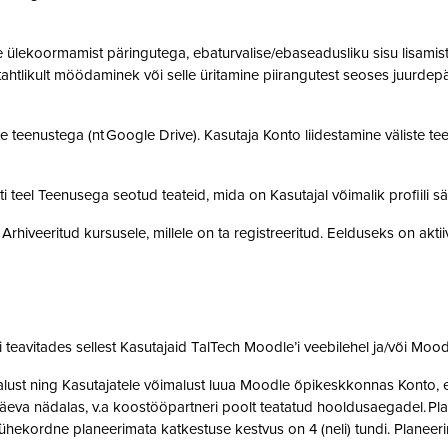
ülekoormamist päringutega, ebaturvalise/ebaseadusliku sisu lisamist sü
, tahtlikult möödaminek või selle üritamine piirangutest seoses juurde
 teenustega (nt Google Drive). Kasutaja Konto liidestamine väliste teen
teel Teenusega seotud teateid, mida on Kasutajal võimalik profiili sä
rhiveeritud kursusele, millele on ta registreeritud. Eelduseks on akti
teavitades sellest Kasutajaid TalTech Moodle’i veebilehel ja/või Mood
st ning Kasutajatele võimalust luua Moodle õpikeskkonnas Konto, et 
eva nädalas, v.a koostööpartneri poolt teatatud hooldusaegadel. Pla
ne ühekordne planeerimata katkestuse kestvus on 4 (neli) tundi. Plan