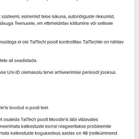
steemi, esinemist teise isikuna, autoriõiguste rikkumist,
pääsuga Teenusele, vm etteheidetav käitumine või sellisele
ustega ei ole TalTechi poolt kontrollitav. TalTechile on nähtav
tete all seadistada.
ivse Uni-ID olemasolu terve arhiveerimise perioodi jooksul.
le’is toodud e-posti teel.
osaleda TalTech poolt Moodle’is läbi viidavates
neerimata katkestuste korral reageeritakse probleemile
eerimata katkestuste kogukestvus aastas on 48 (nelikümmend