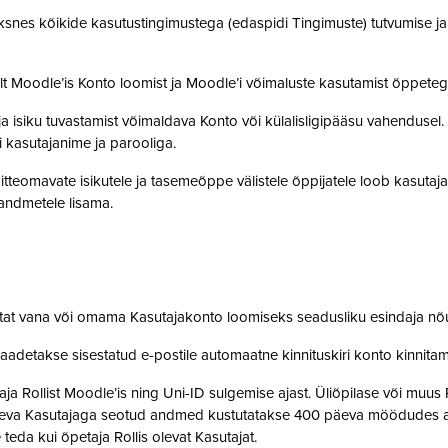
snes kõikide kasutustingimustega (edaspidi Tingimuste) tutvumise ja se
lt Moodle’is Konto loomist ja Moodle’i võimaluste kasutamist õppet
a isiku tuvastamist võimaldava Konto või külalisligipääsu vahendusel
i kasutajanime ja parooliga.
tteomavate isikutele ja tasemeõppe välistele õppijatele loob kasutaj
o andmetele lisama.
stat vana või omama Kasutajakonto loomiseks seadusliku esindaja nõ
saadetakse sisestatud e-postile automaatne kinnituskiri konto kinnit
 Rollist Moodle’is ning Uni-ID sulgemise ajast. Üliõpilase või muus 
oleva Kasutajaga seotud andmed kustutatakse 400 päeva möödudes alate
 teda kui õpetaja Rollis olevat Kasutajat.