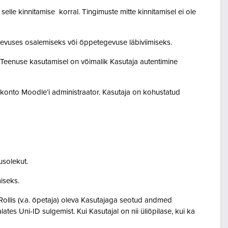
lle kinnitamise korral. Tingimuste mitte kinnitamisel ei ole
egevuses osalemiseks või õppetegevuse läbiviimiseks.
. Teenuse kasutamisel on võimalik Kasutaja autentimine
akonto Moodle’i administraator. Kasutaja on kohustatud
usolekut.
amiseks.
Rollis (v.a. õpetaja) oleva Kasutajaga seotud andmed
s Uni-ID sulgemist. Kui Kasutajal on nii üliõpilase, kui ka