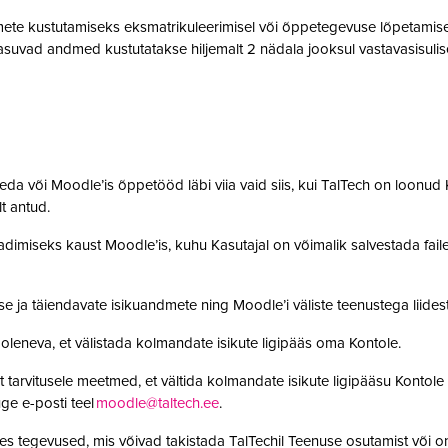
te kustutamiseks eksmatrikuleerimisel või õppetegevuse lõpetamisel,
suvad andmed kustutatakse hiljemalt 2 nädala jooksul vastavasisulise
da või Moodle’is õppetööd läbi viia vaid siis, kui TalTech on loonud K
olt antud.
adimiseks kaust Moodle’is, kuhu Kasutajal on võimalik salvestada faile. 
se ja täiendavate isikuandmete ning Moodle’i väliste teenustega lii
leneva, et välistada kolmandate isikute ligipääs oma Kontole.
 tarvitusele meetmed, et vältida kolmandate isikute ligipääsu Kontole 
ge e-posti teel
moodle@taltech.ee
.
es tegevused, mis võivad takistada TalTechil Teenuse osutamist või o