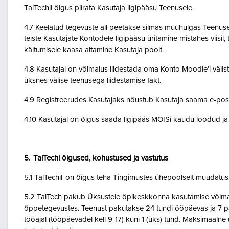
TalTechil õigus piirata Kasutaja ligipääsu Teenusele.
4.7 Keelatud tegevuste all peetakse silmas muuhulgas Teenuse 
teiste Kasutajate Kontodele ligipääsu üritamine mistahes viisil
käitumisele kaasa aitamine Kasutaja poolt.
4.8 Kasutajal on võimalus liidestada oma Konto Moodle’i väliste
üksnes välise teenusega liidestamise fakt.
4.9 Registreerudes Kasutajaks nõustub Kasutaja saama e-posti 
4.10 Kasutajal on õigus saada ligipääs MOISi kaudu loodud ja A
5. TalTechi õigused, kohustused ja vastutus
5.1 TalTechil on õigus teha Tingimustes ühepoolselt muudatusi 
5.2 TalTech pakub Üksustele õpikeskkonna kasutamise võimalu
õppetegevustes. Teenust pakutakse 24 tundi ööpäevas ja 7 pä
tööajal (tööpäevadel kell 9-17) kuni 1 (üks) tund. Maksimaal