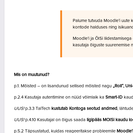
Palume tutvuda Moodle’i uute 
kontode halduses ning isikuan
Moodle’i ja ÕISi liidestamiseg
kasutaja õiguste suurenemise n
Mis on muutunud?
p.1. Mõisted – on lisandunud sellised mõisted nagu
„Roll“, Un
p.2.4 Kasutaja autentimine on nüüd võimlaik ka
Smart-ID
kaud
UUS!
p.3.3 TalTech
kustutab Kontoga seotud andmed
, lähtud
UUS!
p.4.10 Kasutajal on õigus saada
ligipääs MOISi kaudu lo
p.5.2 Täpsustatud, kuidas reageeritakse probleemile
Moodle’i