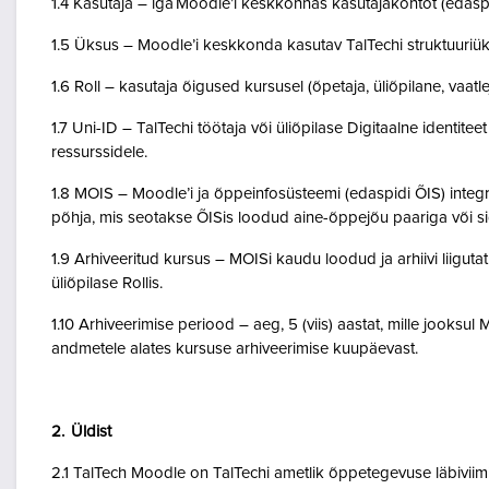
1.4 Kasutaja – iga Moodle’i keskkonnas kasutajakontot (edasp
1.5 Üksus – Moodle’i keskkonda kasutav TalTechi struktuuriü
1.6 Roll – kasutaja õigused kursusel (õpetaja, üliõpilane, vaatlej
1.7 Uni-ID – TalTechi töötaja või üliõpilase Digitaalne identitee
ressurssidele.
1.8 MOIS – Moodle’i ja õppeinfosüsteemi (edaspidi ÕIS) inte
põhja, mis seotakse ÕISis loodud aine-õppejõu paariga või 
1.9 Arhiveeritud kursus – MOISi kaudu loodud ja arhiivi liigut
üliõpilase Rollis.
1.10 Arhiveerimise periood – aeg, 5 (viis) aastat, mille jooksul
andmetele alates kursuse arhiveerimise kuupäevast.
2. Üldist
2.1 TalTech Moodle on TalTechi ametlik õppetegevuse läbivii