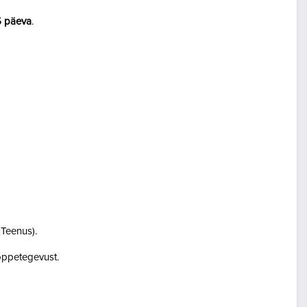
5 päeva
.
i Teenus).
i õppetegevust.