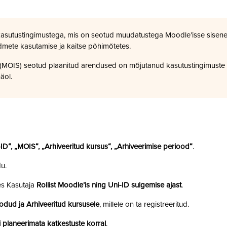
kasutustingimustega, mis on seotud muudatustega Moodle’isse sisene
dmete kasutamise ja kaitse põhimõtetes.
a (MOIS) seotud plaanitud arendused on mõjutanud kasutustingimuste
äol.
i-ID“, „MOIS“, „Arhiveeritud kursus“, „Arhiveerimise periood“
.
u.
es Kasutaja
Rollist Moodle’is ning Uni-ID sulgemise ajast
.
odud ja Arhiveeritud kursusele
, millele on ta registreeritud.
 planeerimata katkestuste korral
.