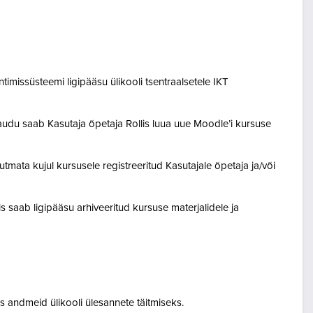
entimissüsteemi ligipääsu ülikooli tsentraalsetele IKT
audu saab Kasutaja õpetaja Rollis luua uue Moodle’i kursuse
tmata kujul kursusele registreeritud Kasutajale õpetaja ja/või
lis saab ligipääsu arhiveeritud kursuse materjalidele ja
 andmeid ülikooli ülesannete täitmiseks.