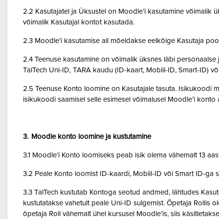
2.2 Kasutajatel ja Üksustel on Moodle’i kasutamine võimalik ük
võimalik Kasutajal kontot kasutada.
2.3 Moodle’i kasutamise all mõeldakse eelkõige Kasutaja poo
2.4 Teenuse kasutamine on võimalik üksnes läbi personaalse j
TalTech Uni-ID, TARA kaudu (ID-kaart, Mobiil-ID, Smart-ID) võ
2.5 Teenuse Konto loomine on Kasutajale tasuta. Isikukoodi mi
isikukoodi saamisel selle esimesel võimalusel Moodle’i kont
3. Moodle konto loomine ja kustutamine
3.1 Moodle’i Konto loomiseks peab isik olema vähemalt 13 aa
3.2 Peale Konto loomist ID-kaardi, Mobiil-ID või Smart ID-ga 
3.3 TalTech kustutab Kontoga seotud andmed, lähtudes Kasutaja
kustutatakse vahetult peale Uni-ID sulgemist. Õpetaja Rollis 
õpetaja Roll vähemalt ühel kursusel Moodle’is, siis käsitletakse