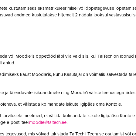
te kustutamiseks eksmatrikuleerimisel või õppetegevuse lõpetamisel,
suvad andmed kustutatakse hiljemalt 2 nädala jooksul vastavasisulise
da või Moodle’is õppetööd läbi viia vaid siis, kui TalTech on loonud K
olt antud.
adimiseks kaust Moodle’is, kuhu Kasutajal on võimalik salvestada faile. 
se ja täiendavate isikuandmete ning Moodle’i väliste teenustega lii
leneva, et välistada kolmandate isikute ligipääs oma Kontole.
 tarvitusele meetmed, et vältida kolmandate isikute ligipääsu Kontole 
ge e-posti teel
moodle@taltech.ee
.
es tegevused, mis võivad takistada TalTechil Teenuse osutamist või o