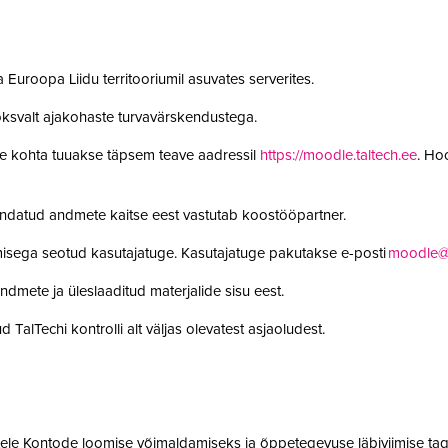
 Euroopa Liidu territooriumil asuvates serverites.
oksvalt ajakohaste turvavärskendustega.
le kohta tuuakse täpsem teave aadressil
https://moodle.taltech.ee
. Ho
undatud andmete kaitse eest vastutab koostööpartner.
misega seotud kasutajatuge. Kasutajatuge pakutakse e-posti
moodle@t
ndmete ja üleslaaditud materjalide sisu eest.
 TalTechi kontrolli alt väljas olevatest asjaoludest.
jatele Kontode loomise võimaldamiseks ja õppetegevuse läbiviimise tag