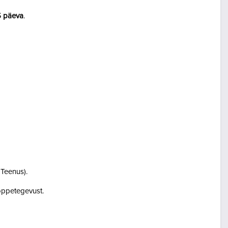
5 päeva
.
i Teenus).
i õppetegevust.