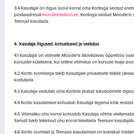
3.4 Kasutajal on õigus soovi korral oma Kontoga seotud andme
postiaadressil
moodle@taltech.ee
. Kontoga seotud Moodle’is a
Teenust kasutada.
4. Kasutaja õigused, kohustused ja vastutus
4.1 Kasutajal on võimalik Moodle’is läbiviidavas õppetöös osale
kursustel külalisena, kui selline võimalus on kursuse lisaja po
4.2 Konto loomisega tekib Kasutajale privaatsete failide ülesla
kustutada.
4.3 Kasutaja vastutab oma Kontole lisatud isikuandmete õigsu
4.4 Konto kasutamisel kohustub Kasutaja tegema kõik endast o
4.5 Võimaliku ohu korral kohustub Kasutaja võtma viivitamatult
Samuti tuleb tekkinud ohu korral teavitada Teenuse kasutajatu
4.6 Konto loomisel ja Teenuse kasutamisel on keelatud mistah