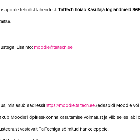
sapoole tehnilist lahendust.
TalTech hoiab Kasutaja logiandmeid 36
aitse
.
ustega. Lisainfo:
moodle@taltech.ee
us, mis asub aadressil
https://moodle.taltech.ee
, (edaspidi Moodle võ
 pakub Moodle’i õpikeskkonna kasutamise võimalust ja viib selles läb
steenust vastavalt TalTechiga sõlmitud hankeleppele.