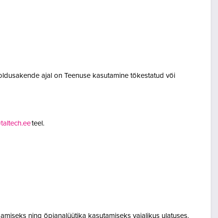
oldusakende ajal on Teenuse kasutamine tõkestatud või
altech.ee
teel.
amiseks ning õpianalüütika kasutamiseks vajalikus ulatuses.