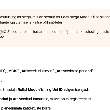
kasutustingimustega, mis on seotud muudatustega Moodle’isse sisene
dmete kasutamise ja kaitse põhimõtetes.
a (MOIS) seotud plaanitud arendused on mõjutanud kasutustingimuste
äol.
i-ID“, „MOIS“, „Arhiveeritud kursus“, „Arhiveerimise periood“
.
u.
es Kasutaja
Rollist Moodle’is ning Uni-ID sulgemise ajast
.
odud ja Arhiveeritud kursusele
, millele on ta registreeritud.
 planeerimata katkestuste korral
.