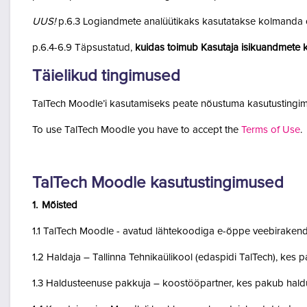
UUS!
p.6.3 Logiandmete analüütikaks kasutatakse kolmanda o
p.6.4-6.9 Täpsustatud,
kuidas toimub Kasutaja isikuandmete k
Täielikud tingimused
TalTech Moodle’i kasutamiseks peate nõustuma kasutustingim
To use TalTech Moodle you have to accept the
Terms of Use
.
TalTech Moodle kasutustingimused
1. Mõisted
1.1 TalTech Moodle - avatud lähtekoodiga e-õppe veebirakend
1.2 Haldaja – Tallinna Tehnikaülikool (edaspidi TalTech), kes
1.3 Haldusteenuse pakkuja – koostööpartner, kes pakub haldu