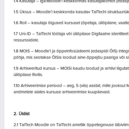
1.4 Kasutaja – iga Moodle’i keskkonnas kasutajakontot (edasp
1.5 Üksus – Moodle’i keskkonda kasutav TalTechi struktuuriü
1.6 Roll – kasutaja õigused kursusel (õpetaja, üliõpilane, vaatlej
1.7 Uni-ID – TalTechi töötaja või üliõpilase Digitaalne identitee
ressurssidele.
1.8 MOIS – Moodle’i ja õppeinfosüsteemi (edaspidi ÕIS) inte
põhja, mis seotakse ÕISis loodud aine-õppejõu paariga või 
1.9 Arhiveeritud kursus – MOISi kaudu loodud ja arhiivi liigut
üliõpilase Rollis.
1.10 Arhiveerimise periood – aeg, 5 (viis) aastat, mille jooksul
andmetele alates kursuse arhiveerimise kuupäevast.
2. Üldist
2.1 TalTech Moodle on TalTechi ametlik õppetegevuse läbivii