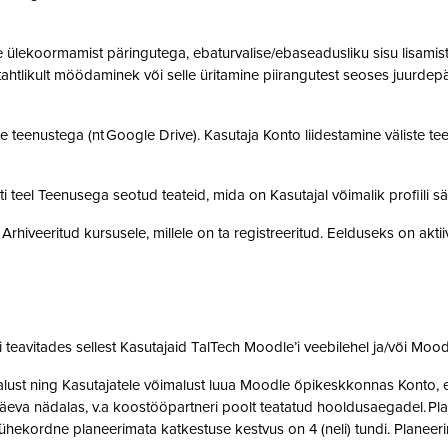
ülekoormamist päringutega, ebaturvalise/ebaseadusliku sisu lisamist sü
, tahtlikult möödaminek või selle üritamine piirangutest seoses juurde
 teenustega (nt Google Drive). Kasutaja Konto liidestamine väliste teen
teel Teenusega seotud teateid, mida on Kasutajal võimalik profiili sä
rhiveeritud kursusele, millele on ta registreeritud. Eelduseks on akti
teavitades sellest Kasutajaid TalTech Moodle’i veebilehel ja/või Mood
st ning Kasutajatele võimalust luua Moodle õpikeskkonnas Konto, et 
eva nädalas, v.a koostööpartneri poolt teatatud hooldusaegadel. Pla
ne ühekordne planeerimata katkestuse kestvus on 4 (neli) tundi. Plan