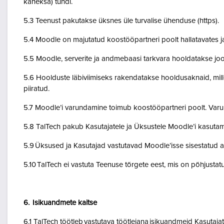
kaheksa) tundi.
5.3 Teenust pakutakse üksnes üle turvalise ühenduse (https).
5.4 Moodle on majutatud koostööpartneri poolt hallatavates ja
5.5 Moodle, serverite ja andmebaasi tarkvara hooldatakse jo
5.6 Hoolduste läbiviimiseks rakendatakse hooldusaknaid, mil
piiratud.
5.7 Moodle’i varundamine toimub koostööpartneri poolt. Var
5.8 TalTech pakub Kasutajatele ja Üksustele Moodle’i kasuta
5.9 Üksused ja Kasutajad vastutavad Moodle’isse sisestatud a
5.10 TalTech ei vastuta Teenuse tõrgete eest, mis on põhjustatud
6. Isikuandmete kaitse
6.1 TalTech töötleb vastutava töötlejana isikuandmeid Kasuta