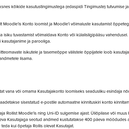
snes kõikide kasutustingimustega (edaspidi Tingimuste) tutvumise ja se
lt Moodle’is Konto loomist ja Moodle’i võimaluste kasutamist õppet
a isiku tuvastamist võimaldava Konto või külalisligipääsu vahendusel
i kasutajanime ja parooliga.
tteomavate isikutele ja tasemeõppe välistele õppijatele loob kasutaj
o andmetele lisama.
stat vana või omama Kasutajakonto loomiseks seadusliku esindaja nõ
saadetakse sisestatud e-postile automaatne kinnituskiri konto kinnit
 Rollist Moodle’is ning Uni-ID sulgemise ajast. Üliõpilase või muus 
oleva Kasutajaga seotud andmed kustutatakse 400 päeva möödudes alate
 teda kui õpetaja Rollis olevat Kasutajat.