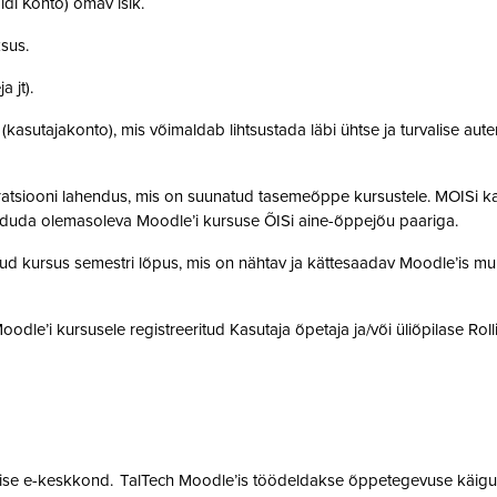
idi Konto) omav isik.
ksus.
a jt).
t (kasutajakonto), mis võimaldab lihtsustada läbi ühtse ja turvalise aut
gratsiooni lahendus, mis on suunatud tasemeõppe kursustele. MOISi k
siduda olemasoleva Moodle’i kursuse ÕISi aine-õppejõu paariga.
atud kursus semestri lõpus, mis on nähtav ja kättesaadav Moodle’is muu
 Moodle’i kursusele registreeritud Kasutaja õpetaja ja/või üliõpilase Rol
mise e-keskkond. TalTech Moodle’is töödeldakse õppetegevuse käigus