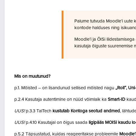
Palume tutvuda Moodle’i uute 
kontode halduses ning isikuan
Moodle’i ja ÕISi liidestamiseg
kasutaja õiguste suurenemise n
Mis on muutunud?
p.1. Mõisted – on lisandunud sellised mõisted nagu
„Roll“, Un
p.2.4 Kasutaja autentimine on nüüd võimlaik ka
Smart-ID
kaud
UUS!
p.3.3 TalTech
kustutab Kontoga seotud andmed
, lähtud
UUS!
p.4.10 Kasutajal on õigus saada
ligipääs MOISi kaudu lo
p.5.2 Täpsustatud, kuidas reageeritakse probleemile
Moodle’i