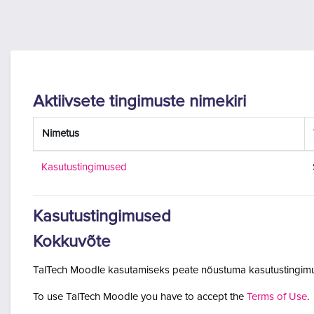
Jäta vahele peasisuni
Aktiivsete tingimuste nimekiri
Nimetus
Kasutustingimused
Kasutustingimused
Kokkuvõte
TalTech Moodle kasutamiseks peate nõustuma kasutustingimu
To use TalTech Moodle you have to accept the
Terms of Use
.