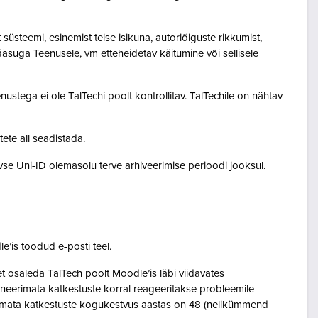
steemi, esinemist teise isikuna, autoriõiguste rikkumist,
pääsuga Teenusele, vm etteheidetav käitumine või sellisele
ustega ei ole TalTechi poolt kontrollitav. TalTechile on nähtav
tete all seadistada.
ivse Uni-ID olemasolu terve arhiveerimise perioodi jooksul.
le’is toodud e-posti teel.
osaleda TalTech poolt Moodle’is läbi viidavates
neerimata katkestuste korral reageeritakse probleemile
eerimata katkestuste kogukestvus aastas on 48 (nelikümmend