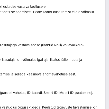
 esitades vastava taotluse e-
 taotluse saamisest. Peale Konto kustutamist ei ole võimalik
asutajaga vastava seose (lisanud Rolli) või avalikel e-
Kasutajal on võimalus igal ajal lisatud faile muuta ja
destamise ja sellega kaasneva andmevahetuse eest.
(parooli vahetus, ID-kaardi, Smart-ID, Mobiil-ID peatamine).
n vastuolus õigusaktidega. Keelatud tegevuste tuvastamisel on