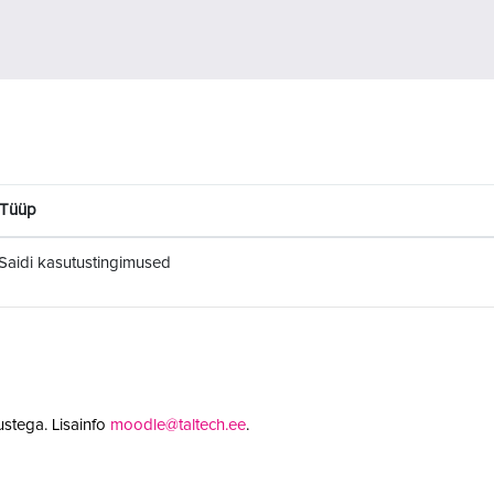
Tüüp
Saidi kasutustingimused
stega. Lisainfo
moodle@taltech.ee
.