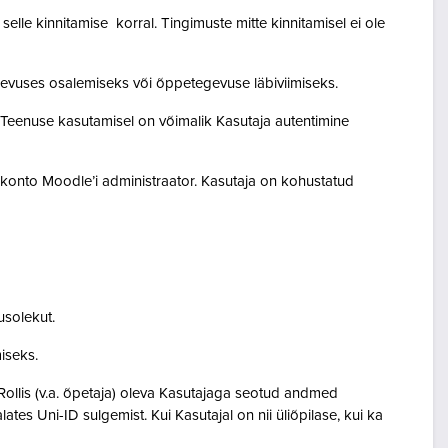
lle kinnitamise korral. Tingimuste mitte kinnitamisel ei ole
egevuses osalemiseks või õppetegevuse läbiviimiseks.
. Teenuse kasutamisel on võimalik Kasutaja autentimine
akonto Moodle’i administraator. Kasutaja on kohustatud
usolekut.
amiseks.
Rollis (v.a. õpetaja) oleva Kasutajaga seotud andmed
s Uni-ID sulgemist. Kui Kasutajal on nii üliõpilase, kui ka