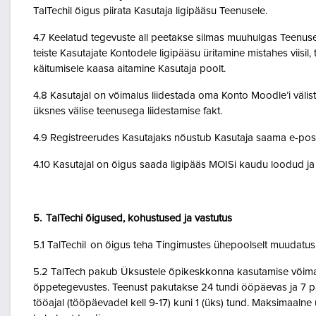
TalTechil õigus piirata Kasutaja ligipääsu Teenusele.
4.7 Keelatud tegevuste all peetakse silmas muuhulgas Teenuse 
teiste Kasutajate Kontodele ligipääsu üritamine mistahes viisil
käitumisele kaasa aitamine Kasutaja poolt.
4.8 Kasutajal on võimalus liidestada oma Konto Moodle’i väliste
üksnes välise teenusega liidestamise fakt.
4.9 Registreerudes Kasutajaks nõustub Kasutaja saama e-posti 
4.10 Kasutajal on õigus saada ligipääs MOISi kaudu loodud ja A
5. TalTechi õigused, kohustused ja vastutus
5.1 TalTechil on õigus teha Tingimustes ühepoolselt muudatusi 
5.2 TalTech pakub Üksustele õpikeskkonna kasutamise võimalu
õppetegevustes. Teenust pakutakse 24 tundi ööpäevas ja 7 pä
tööajal (tööpäevadel kell 9-17) kuni 1 (üks) tund. Maksimaal