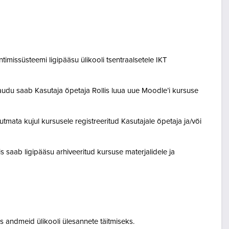
entimissüsteemi ligipääsu ülikooli tsentraalsetele IKT
audu saab Kasutaja õpetaja Rollis luua uue Moodle’i kursuse
tmata kujul kursusele registreeritud Kasutajale õpetaja ja/või
lis saab ligipääsu arhiveeritud kursuse materjalidele ja
 andmeid ülikooli ülesannete täitmiseks.