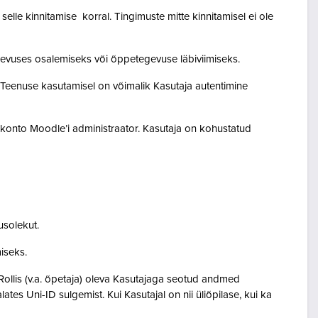
lle kinnitamise korral. Tingimuste mitte kinnitamisel ei ole
egevuses osalemiseks või õppetegevuse läbiviimiseks.
. Teenuse kasutamisel on võimalik Kasutaja autentimine
akonto Moodle’i administraator. Kasutaja on kohustatud
usolekut.
amiseks.
Rollis (v.a. õpetaja) oleva Kasutajaga seotud andmed
s Uni-ID sulgemist. Kui Kasutajal on nii üliõpilase, kui ka