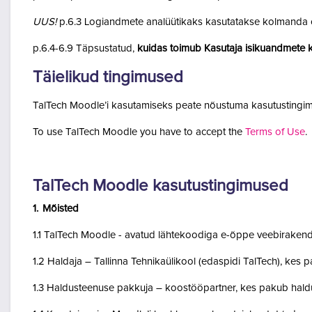
UUS!
p.6.3 Logiandmete analüütikaks kasutatakse kolmanda o
p.6.4-6.9 Täpsustatud,
kuidas toimub Kasutaja isikuandmete k
Täielikud tingimused
TalTech Moodle’i kasutamiseks peate nõustuma kasutustingim
To use TalTech Moodle you have to accept the
Terms of Use
.
TalTech Moodle kasutustingimused
1. Mõisted
1.1 TalTech Moodle - avatud lähtekoodiga e-õppe veebirakend
1.2 Haldaja – Tallinna Tehnikaülikool (edaspidi TalTech), kes
1.3 Haldusteenuse pakkuja – koostööpartner, kes pakub haldu