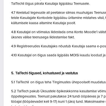
TalTechil õigus piirata Kasutaja ligipääsu Teenusele.
4.7 Keelatud tegevuste all peetakse silmas muuhulgas Teenuse 
teiste Kasutajate Kontodele ligipääsu üritamine mistahes viisil
käitumisele kaasa aitamine Kasutaja poolt.
4.8 Kasutajal on võimalus liidestada oma Konto Moodle’i väliste
üksnes välise teenusega liidestamise fakt.
4.9 Registreerudes Kasutajaks nõustub Kasutaja saama e-posti 
4.10 Kasutajal on õigus saada ligipääs MOISi kaudu loodud ja A
5. TalTechi õigused, kohustused ja vastutus
5.1 TalTechil on õigus teha Tingimustes ühepoolselt muudatusi 
5.2 TalTech pakub Üksustele õpikeskkonna kasutamise võimalu
õppetegevustes. Teenust pakutakse 24 tundi ööpäevas ja 7 pä
tööajal (tööpäevadel kell 9-17) kuni 1 (üks) tund. Maksimaal