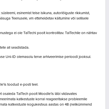
steemi, esinemist teise isikuna, autoriõiguste rikkumist,
pääsuga Teenusele, vm etteheidetav käitumine või sellisele
ustega ei ole TalTechi poolt kontrollitav. TalTechile on nähtav
tete all seadistada.
ivse Uni-ID olemasolu terve arhiveerimise perioodi jooksul.
le’is toodud e-posti teel.
osaleda TalTech poolt Moodle’is läbi viidavates
neerimata katkestuste korral reageeritakse probleemile
eerimata katkestuste kogukestvus aastas on 48 (nelikümmend