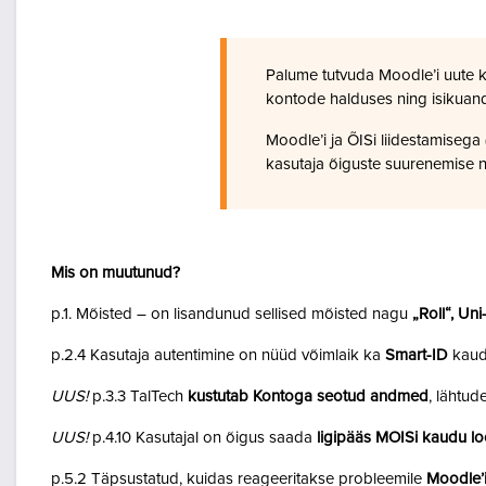
Palume tutvuda Moodle’i uute 
kontode halduses ning isikuan
Moodle’i ja ÕISi liidestamiseg
kasutaja õiguste suurenemise n
Mis on muutunud?
p.1. Mõisted – on lisandunud sellised mõisted nagu
„Roll“, Un
p.2.4 Kasutaja autentimine on nüüd võimlaik ka
Smart-ID
kaud
UUS!
p.3.3 TalTech
kustutab Kontoga seotud andmed
, lähtud
UUS!
p.4.10 Kasutajal on õigus saada
ligipääs MOISi kaudu lo
p.5.2 Täpsustatud, kuidas reageeritakse probleemile
Moodle’i