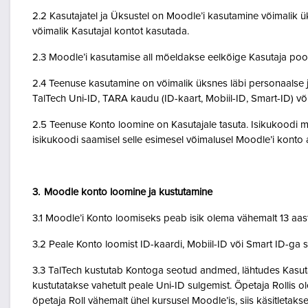
2.2 Kasutajatel ja Üksustel on Moodle’i kasutamine võimalik ük
võimalik Kasutajal kontot kasutada.
2.3 Moodle’i kasutamise all mõeldakse eelkõige Kasutaja poo
2.4 Teenuse kasutamine on võimalik üksnes läbi personaalse j
TalTech Uni-ID, TARA kaudu (ID-kaart, Mobiil-ID, Smart-ID) võ
2.5 Teenuse Konto loomine on Kasutajale tasuta. Isikukoodi mi
isikukoodi saamisel selle esimesel võimalusel Moodle’i kont
3. Moodle konto loomine ja kustutamine
3.1 Moodle’i Konto loomiseks peab isik olema vähemalt 13 aa
3.2 Peale Konto loomist ID-kaardi, Mobiil-ID või Smart ID-ga 
3.3 TalTech kustutab Kontoga seotud andmed, lähtudes Kasutaja
kustutatakse vahetult peale Uni-ID sulgemist. Õpetaja Rollis 
õpetaja Roll vähemalt ühel kursusel Moodle’is, siis käsitletakse