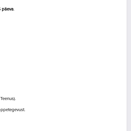
5 päeva
.
i Teenus).
i õppetegevust.