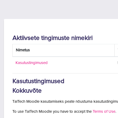
Jäta vahele peasisuni
Aktiivsete tingimuste nimekiri
Nimetus
Kasutustingimused
Kasutustingimused
Kokkuvõte
TalTech Moodle kasutamiseks peate nõustuma kasutustingimu
To use TalTech Moodle you have to accept the
Terms of Use
.