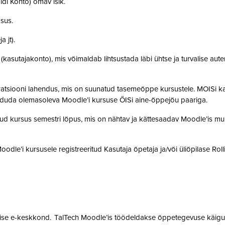
idi Konto) omav isik.
ksus.
a jt).
t (kasutajakonto), mis võimaldab lihtsustada läbi ühtse ja turvalise aut
gratsiooni lahendus, mis on suunatud tasemeõppe kursustele. MOISi k
siduda olemasoleva Moodle’i kursuse ÕISi aine-õppejõu paariga.
atud kursus semestri lõpus, mis on nähtav ja kättesaadav Moodle’is muu
 Moodle’i kursusele registreeritud Kasutaja õpetaja ja/või üliõpilase Rol
mise e-keskkond. TalTech Moodle’is töödeldakse õppetegevuse käigus