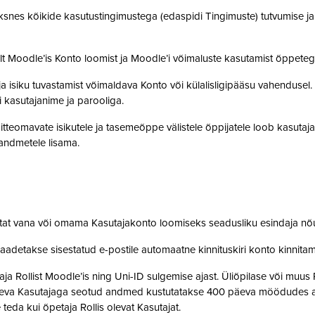
snes kõikide kasutustingimustega (edaspidi Tingimuste) tutvumise ja se
lt Moodle’is Konto loomist ja Moodle’i võimaluste kasutamist õppet
a isiku tuvastamist võimaldava Konto või külalisligipääsu vahendusel
i kasutajanime ja parooliga.
tteomavate isikutele ja tasemeõppe välistele õppijatele loob kasutaj
o andmetele lisama.
stat vana või omama Kasutajakonto loomiseks seadusliku esindaja nõ
saadetakse sisestatud e-postile automaatne kinnituskiri konto kinnit
 Rollist Moodle’is ning Uni-ID sulgemise ajast. Üliõpilase või muus 
oleva Kasutajaga seotud andmed kustutatakse 400 päeva möödudes alate
 teda kui õpetaja Rollis olevat Kasutajat.