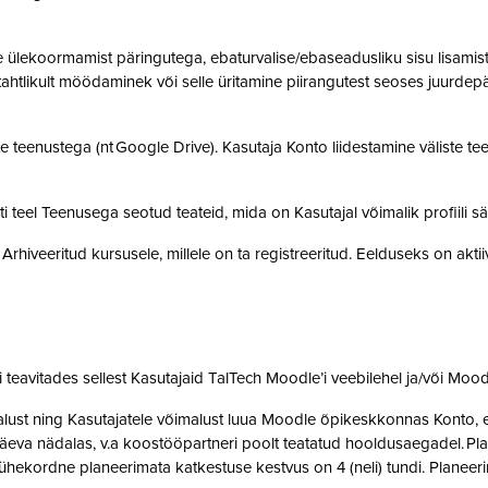
ülekoormamist päringutega, ebaturvalise/ebaseadusliku sisu lisamist sü
, tahtlikult möödaminek või selle üritamine piirangutest seoses juurde
 teenustega (nt Google Drive). Kasutaja Konto liidestamine väliste teen
teel Teenusega seotud teateid, mida on Kasutajal võimalik profiili sä
rhiveeritud kursusele, millele on ta registreeritud. Eelduseks on akti
teavitades sellest Kasutajaid TalTech Moodle’i veebilehel ja/või Mood
st ning Kasutajatele võimalust luua Moodle õpikeskkonnas Konto, et 
eva nädalas, v.a koostööpartneri poolt teatatud hooldusaegadel. Pla
ne ühekordne planeerimata katkestuse kestvus on 4 (neli) tundi. Plan