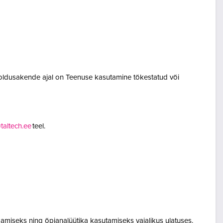
oldusakende ajal on Teenuse kasutamine tõkestatud või
altech.ee
teel.
amiseks ning õpianalüütika kasutamiseks vajalikus ulatuses.