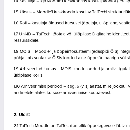
1.4 Kasutaja – iga Moodle’i keskkonnas kasutajakontot (edasp
1.5 Üksus – Moodle’i keskkonda kasutav TalTechi struktuuriü
1.6 Roll – kasutaja õigused kursusel (õpetaja, üliõpilane, vaatlej
1.7 Uni-ID – TalTechi töötaja või üliõpilase Digitaalne identitee
ressurssidele.
1.8 MOIS – Moodle’i ja õppeinfosüsteemi (edaspidi ÕIS) inte
põhja, mis seotakse ÕISis loodud aine-õppejõu paariga või 
1.9 Arhiveeritud kursus – MOISi kaudu loodud ja arhiivi liigut
üliõpilase Rollis.
1.10 Arhiveerimise periood – aeg, 5 (viis) aastat, mille jooksul
andmetele alates kursuse arhiveerimise kuupäevast.
2. Üldist
2.1 TalTech Moodle on TalTechi ametlik õppetegevuse läbivii