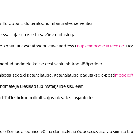
 Euroopa Liidu territooriumil asuvates serverites.
oksvalt ajakohaste turvavärskendustega.
le kohta tuuakse täpsem teave aadressil
https://moodle.taltech.ee
. Ho
undatud andmete kaitse eest vastutab koostööpartner.
misega seotud kasutajatuge. Kasutajatuge pakutakse e-posti
moodle@t
ndmete ja üleslaaditud materjalide sisu eest.
 TalTechi kontrolli alt väljas olevatest asjaoludest.
jatele Kontode loomise võimaldamiseks ja õppetegevuse läbiviimise tag