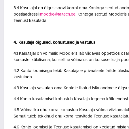
3.4 Kasutajal on õigus soovi korral oma Kontoga seotud andme
postiaadressil
moodle@taltech.ee
. Kontoga seotud Moodle’is a
Teenust kasutada.
4. Kasutaja õigused, kohustused ja vastutus
4.1 Kasutajal on võimalik Moodle’is läbiviidavas õppetöös osale
kursustel külalisena, kui selline võimalus on kursuse lisaja po
4.2 Konto loomisega tekib Kasutajale privaatsete failide ülesla
kustutada.
4.3 Kasutaja vastutab oma Kontole lisatud isikuandmete õigsu
4.4 Konto kasutamisel kohustub Kasutaja tegema kõik endast o
4.5 Võimaliku ohu korral kohustub Kasutaja võtma viivitamatult
Samuti tuleb tekkinud ohu korral teavitada Teenuse kasutajatu
4.6 Konto loomisel ja Teenuse kasutamisel on keelatud mistah