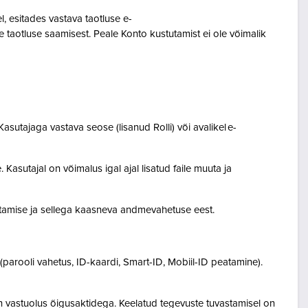
 esitades vastava taotluse e-
 taotluse saamisest. Peale Konto kustutamist ei ole võimalik
asutajaga vastava seose (lisanud Rolli) või avalikel e-
Kasutajal on võimalus igal ajal lisatud faile muuta ja
destamise ja sellega kaasneva andmevahetuse eest.
(parooli vahetus, ID-kaardi, Smart-ID, Mobiil-ID peatamine).
n vastuolus õigusaktidega. Keelatud tegevuste tuvastamisel on