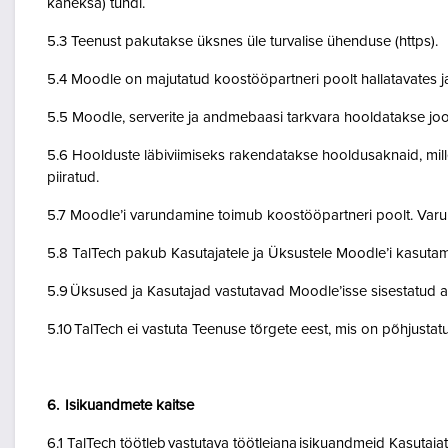
kaheksa) tundi.
5.3 Teenust pakutakse üksnes üle turvalise ühenduse (https).
5.4 Moodle on majutatud koostööpartneri poolt hallatavates ja
5.5 Moodle, serverite ja andmebaasi tarkvara hooldatakse jo
5.6 Hoolduste läbiviimiseks rakendatakse hooldusaknaid, mil
piiratud.
5.7 Moodle’i varundamine toimub koostööpartneri poolt. Var
5.8 TalTech pakub Kasutajatele ja Üksustele Moodle’i kasuta
5.9 Üksused ja Kasutajad vastutavad Moodle’isse sisestatud a
5.10 TalTech ei vastuta Teenuse tõrgete eest, mis on põhjustatud
6. Isikuandmete kaitse
6.1 TalTech töötleb vastutava töötlejana isikuandmeid Kasuta