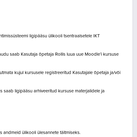
entimissüsteemi ligipääsu ülikooli tsentraalsetele IKT
audu saab Kasutaja õpetaja Rollis luua uue Moodle’i kursuse
tmata kujul kursusele registreeritud Kasutajale õpetaja ja/või
lis saab ligipääsu arhiveeritud kursuse materjalidele ja
 andmeid ülikooli ülesannete täitmiseks.