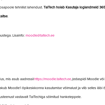
sapoole tehnilist lahendust.
TalTech hoiab Kasutaja logiandmeid 36
aitse
.
ustega. Lisainfo:
moodle@taltech.ee
us, mis asub aadressil
https://moodle.taltech.ee
, (edaspidi Moodle võ
 pakub Moodle’i õpikeskkonna kasutamise võimalust ja viib selles läb
steenust vastavalt TalTechiga sõlmitud hankeleppele.