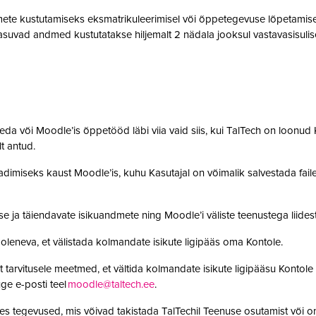
te kustutamiseks eksmatrikuleerimisel või õppetegevuse lõpetamisel,
suvad andmed kustutatakse hiljemalt 2 nädala jooksul vastavasisulise
da või Moodle’is õppetööd läbi viia vaid siis, kui TalTech on loonud K
olt antud.
adimiseks kaust Moodle’is, kuhu Kasutajal on võimalik salvestada faile. 
se ja täiendavate isikuandmete ning Moodle’i väliste teenustega lii
leneva, et välistada kolmandate isikute ligipääs oma Kontole.
 tarvitusele meetmed, et vältida kolmandate isikute ligipääsu Kontole 
ge e-posti teel
moodle@taltech.ee
.
es tegevused, mis võivad takistada TalTechil Teenuse osutamist või o