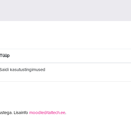
Tüüp
Saidi kasutustingimused
stega. Lisainfo
moodle@taltech.ee
.