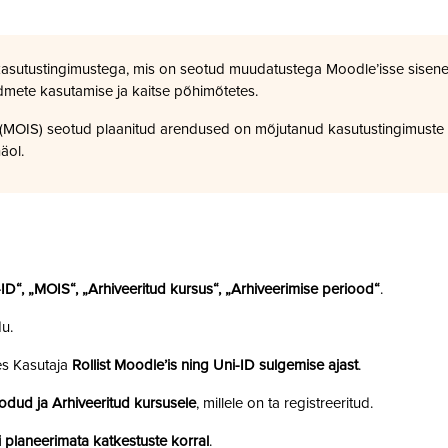
kasutustingimustega, mis on seotud muudatustega Moodle’isse sisene
dmete kasutamise ja kaitse põhimõtetes.
a (MOIS) seotud plaanitud arendused on mõjutanud kasutustingimuste
äol.
i-ID“, „MOIS“, „Arhiveeritud kursus“, „Arhiveerimise periood“
.
u.
es Kasutaja
Rollist Moodle’is ning Uni-ID sulgemise ajast
.
odud ja Arhiveeritud kursusele
, millele on ta registreeritud.
 planeerimata katkestuste korral
.