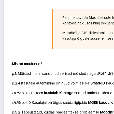
Palume tutvuda Moodle’i uute 
kontode halduses ning isikuan
Moodle’i ja ÕISi liidestamiseg
kasutaja õiguste suurenemise n
Mis on muutunud?
p.1. Mõisted – on lisandunud sellised mõisted nagu
„Roll“, Un
p.2.4 Kasutaja autentimine on nüüd võimlaik ka
Smart-ID
kaud
UUS!
p.3.3 TalTech
kustutab Kontoga seotud andmed
, lähtud
UUS!
p.4.10 Kasutajal on õigus saada
ligipääs MOISi kaudu lo
p.5.2 Täpsustatud, kuidas reageeritakse probleemile
Moodle’i