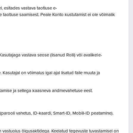
 esitades vastava taotluse e-
 taotluse saamisest. Peale Konto kustutamist ei ole võimalik
asutajaga vastava seose (lisanud Rolli) või avalikel e-
Kasutajal on võimalus igal ajal lisatud faile muuta ja
destamise ja sellega kaasneva andmevahetuse eest.
(parooli vahetus, ID-kaardi, Smart-ID, Mobiil-ID peatamine).
n vastuolus õigusaktidega. Keelatud tegevuste tuvastamisel on