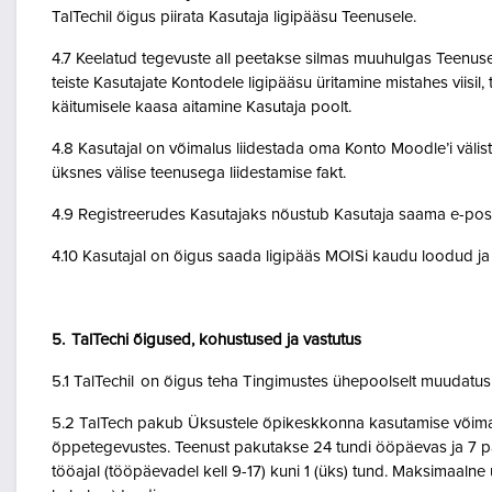
TalTechil õigus piirata Kasutaja ligipääsu Teenusele.
4.7 Keelatud tegevuste all peetakse silmas muuhulgas Teenuse 
teiste Kasutajate Kontodele ligipääsu üritamine mistahes viisil
käitumisele kaasa aitamine Kasutaja poolt.
4.8 Kasutajal on võimalus liidestada oma Konto Moodle’i väliste
üksnes välise teenusega liidestamise fakt.
4.9 Registreerudes Kasutajaks nõustub Kasutaja saama e-posti 
4.10 Kasutajal on õigus saada ligipääs MOISi kaudu loodud ja A
5. TalTechi õigused, kohustused ja vastutus
5.1 TalTechil on õigus teha Tingimustes ühepoolselt muudatusi 
5.2 TalTech pakub Üksustele õpikeskkonna kasutamise võimalu
õppetegevustes. Teenust pakutakse 24 tundi ööpäevas ja 7 pä
tööajal (tööpäevadel kell 9-17) kuni 1 (üks) tund. Maksimaal