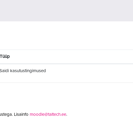
Tüüp
Saidi kasutustingimused
stega. Lisainfo
moodle@taltech.ee
.