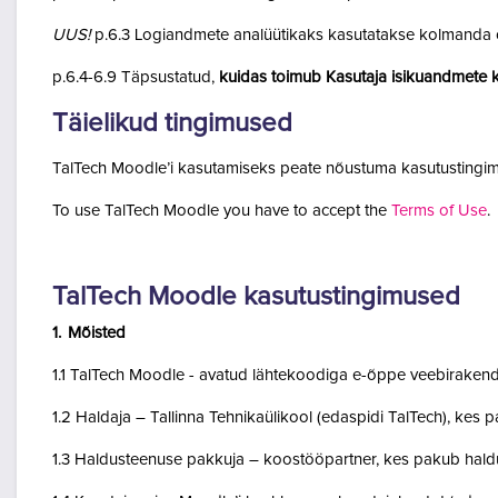
UUS!
p.6.3 Logiandmete analüütikaks kasutatakse kolmanda o
p.6.4-6.9 Täpsustatud,
kuidas toimub Kasutaja isikuandmete k
Täielikud tingimused
TalTech Moodle’i kasutamiseks peate nõustuma kasutustingim
To use TalTech Moodle you have to accept the
Terms of Use
.
TalTech Moodle kasutustingimused
1. Mõisted
1.1 TalTech Moodle - avatud lähtekoodiga e-õppe veebirakend
1.2 Haldaja – Tallinna Tehnikaülikool (edaspidi TalTech), kes
1.3 Haldusteenuse pakkuja – koostööpartner, kes pakub haldu