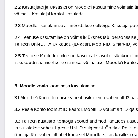
2.2 Kasutajatel ja Üksustel on Moodle’i kasutamine võimalik ük
võimalik Kasutajal kontot kasutada.
2.3 Moodle’i kasutamise all mõeldakse eelkõige Kasutaja poo
2.4 Teenuse kasutamine on võimalik üksnes läbi personaalse j
TalTech Uni-ID, TARA kaudu (ID-kaart, Mobiil-ID, Smart-ID) võ
2.5 Teenuse Konto loomine on Kasutajale tasuta. Isikukoodi mi
isikukoodi saamisel selle esimesel võimalusel Moodle’i kont
3. Moodle konto loomine ja kustutamine
3.1 Moodle’i Konto loomiseks peab isik olema vähemalt 13 aa
3.2 Peale Konto loomist ID-kaardi, Mobiil-ID või Smart ID-ga 
3.3 TalTech kustutab Kontoga seotud andmed, lähtudes Kasutaja
kustutatakse vahetult peale Uni-ID sulgemist. Õpetaja Rollis 
õpetaja Roll vähemalt ühel kursusel Moodle’is, siis käsitletakse