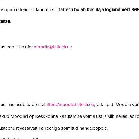
sapoole tehnilist lahendust.
TalTech hoiab Kasutaja logiandmeid 36
aitse
.
ustega. Lisainfo:
moodle@taltech.ee
us, mis asub aadressil
https://moodle.taltech.ee
, (edaspidi Moodle võ
 pakub Moodle’i õpikeskkonna kasutamise võimalust ja viib selles läb
steenust vastavalt TalTechiga sõlmitud hankeleppele.