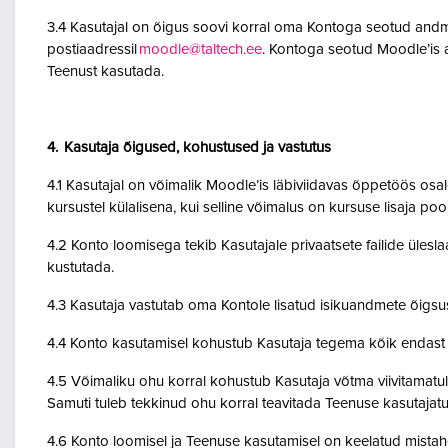
3.4 Kasutajal on õigus soovi korral oma Kontoga seotud andme
postiaadressil
moodle@taltech.ee
. Kontoga seotud Moodle’is a
Teenust kasutada.
4. Kasutaja õigused, kohustused ja vastutus
4.1 Kasutajal on võimalik Moodle’is läbiviidavas õppetöös osale
kursustel külalisena, kui selline võimalus on kursuse lisaja po
4.2 Konto loomisega tekib Kasutajale privaatsete failide ülesla
kustutada.
4.3 Kasutaja vastutab oma Kontole lisatud isikuandmete õigsu
4.4 Konto kasutamisel kohustub Kasutaja tegema kõik endast o
4.5 Võimaliku ohu korral kohustub Kasutaja võtma viivitamatult
Samuti tuleb tekkinud ohu korral teavitada Teenuse kasutajatu
4.6 Konto loomisel ja Teenuse kasutamisel on keelatud mistah