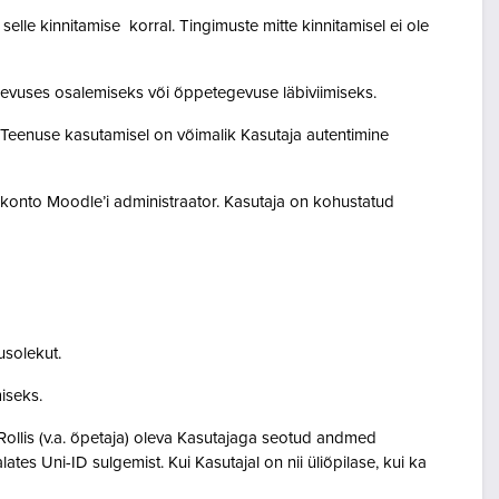
lle kinnitamise korral. Tingimuste mitte kinnitamisel ei ole
egevuses osalemiseks või õppetegevuse läbiviimiseks.
. Teenuse kasutamisel on võimalik Kasutaja autentimine
akonto Moodle’i administraator. Kasutaja on kohustatud
usolekut.
amiseks.
Rollis (v.a. õpetaja) oleva Kasutajaga seotud andmed
s Uni-ID sulgemist. Kui Kasutajal on nii üliõpilase, kui ka