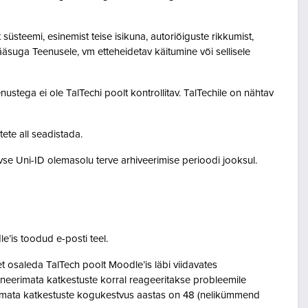
steemi, esinemist teise isikuna, autoriõiguste rikkumist,
pääsuga Teenusele, vm etteheidetav käitumine või sellisele
ustega ei ole TalTechi poolt kontrollitav. TalTechile on nähtav
tete all seadistada.
ivse Uni-ID olemasolu terve arhiveerimise perioodi jooksul.
le’is toodud e-posti teel.
osaleda TalTech poolt Moodle’is läbi viidavates
neerimata katkestuste korral reageeritakse probleemile
eerimata katkestuste kogukestvus aastas on 48 (nelikümmend