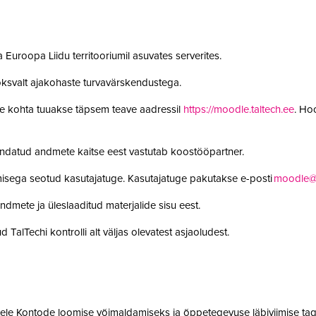
 Euroopa Liidu territooriumil asuvates serverites.
oksvalt ajakohaste turvavärskendustega.
le kohta tuuakse täpsem teave aadressil
https://moodle.taltech.ee
. Ho
undatud andmete kaitse eest vastutab koostööpartner.
misega seotud kasutajatuge. Kasutajatuge pakutakse e-posti
moodle@t
ndmete ja üleslaaditud materjalide sisu eest.
 TalTechi kontrolli alt väljas olevatest asjaoludest.
jatele Kontode loomise võimaldamiseks ja õppetegevuse läbiviimise tag