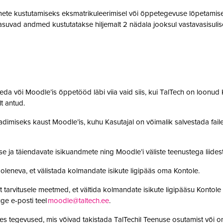
te kustutamiseks eksmatrikuleerimisel või õppetegevuse lõpetamisel,
suvad andmed kustutatakse hiljemalt 2 nädala jooksul vastavasisulise
da või Moodle’is õppetööd läbi viia vaid siis, kui TalTech on loonud K
olt antud.
adimiseks kaust Moodle’is, kuhu Kasutajal on võimalik salvestada faile. 
se ja täiendavate isikuandmete ning Moodle’i väliste teenustega lii
leneva, et välistada kolmandate isikute ligipääs oma Kontole.
 tarvitusele meetmed, et vältida kolmandate isikute ligipääsu Kontole 
ge e-posti teel
moodle@taltech.ee
.
es tegevused, mis võivad takistada TalTechil Teenuse osutamist või o