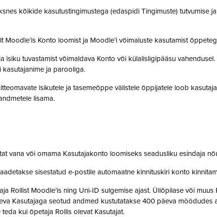
snes kõikide kasutustingimustega (edaspidi Tingimuste) tutvumise ja se
lt Moodle’is Konto loomist ja Moodle’i võimaluste kasutamist õppet
a isiku tuvastamist võimaldava Konto või külalisligipääsu vahendusel
i kasutajanime ja parooliga.
tteomavate isikutele ja tasemeõppe välistele õppijatele loob kasutaj
o andmetele lisama.
stat vana või omama Kasutajakonto loomiseks seadusliku esindaja nõ
saadetakse sisestatud e-postile automaatne kinnituskiri konto kinnit
 Rollist Moodle’is ning Uni-ID sulgemise ajast. Üliõpilase või muus 
oleva Kasutajaga seotud andmed kustutatakse 400 päeva möödudes alate
 teda kui õpetaja Rollis olevat Kasutajat.