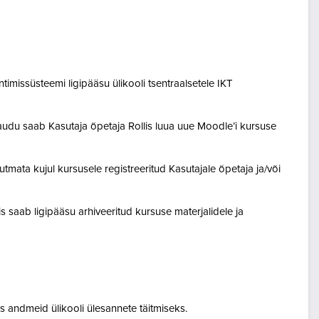
entimissüsteemi ligipääsu ülikooli tsentraalsetele IKT
audu saab Kasutaja õpetaja Rollis luua uue Moodle’i kursuse
tmata kujul kursusele registreeritud Kasutajale õpetaja ja/või
lis saab ligipääsu arhiveeritud kursuse materjalidele ja
 andmeid ülikooli ülesannete täitmiseks.