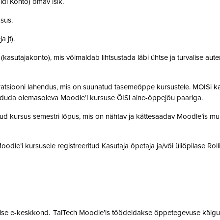
idi Konto) omav isik.
ksus.
a jt).
t (kasutajakonto), mis võimaldab lihtsustada läbi ühtse ja turvalise aut
gratsiooni lahendus, mis on suunatud tasemeõppe kursustele. MOISi k
siduda olemasoleva Moodle’i kursuse ÕISi aine-õppejõu paariga.
atud kursus semestri lõpus, mis on nähtav ja kättesaadav Moodle’is muu
 Moodle’i kursusele registreeritud Kasutaja õpetaja ja/või üliõpilase Rol
mise e-keskkond. TalTech Moodle’is töödeldakse õppetegevuse käigus