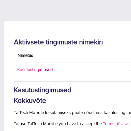
Jäta vahele peasisuni
Aktiivsete tingimuste nimekiri
Nimetus
Kasutustingimused
Kasutustingimused
Kokkuvõte
TalTech Moodle kasutamiseks peate nõustuma kasutustingimu
To use TalTech Moodle you have to accept the
Terms of Use
.