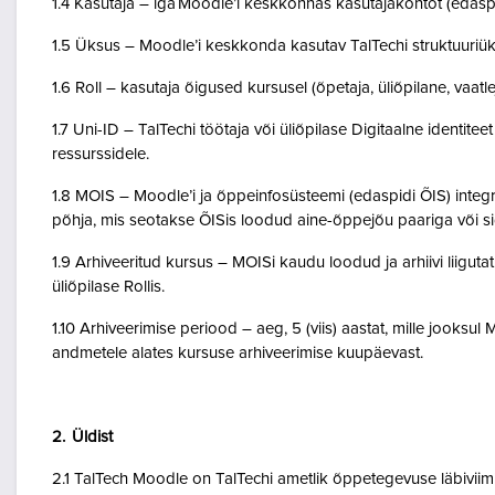
1.4 Kasutaja – iga Moodle’i keskkonnas kasutajakontot (edasp
1.5 Üksus – Moodle’i keskkonda kasutav TalTechi struktuuriü
1.6 Roll – kasutaja õigused kursusel (õpetaja, üliõpilane, vaatlej
1.7 Uni-ID – TalTechi töötaja või üliõpilase Digitaalne identitee
ressurssidele.
1.8 MOIS – Moodle’i ja õppeinfosüsteemi (edaspidi ÕIS) inte
põhja, mis seotakse ÕISis loodud aine-õppejõu paariga või 
1.9 Arhiveeritud kursus – MOISi kaudu loodud ja arhiivi liigut
üliõpilase Rollis.
1.10 Arhiveerimise periood – aeg, 5 (viis) aastat, mille jooksul
andmetele alates kursuse arhiveerimise kuupäevast.
2. Üldist
2.1 TalTech Moodle on TalTechi ametlik õppetegevuse läbivii