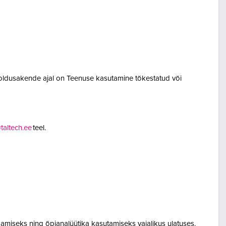
oldusakende ajal on Teenuse kasutamine tõkestatud või
altech.ee
teel.
amiseks ning õpianalüütika kasutamiseks vajalikus ulatuses.