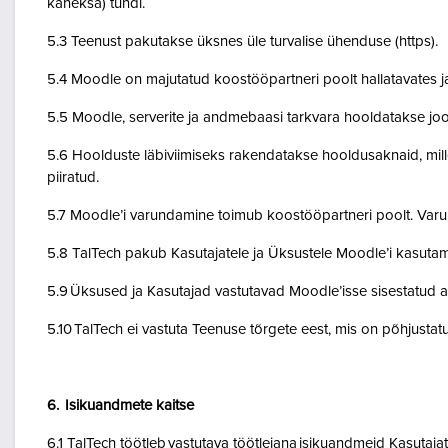
kaheksa) tundi.
5.3 Teenust pakutakse üksnes üle turvalise ühenduse (https).
5.4 Moodle on majutatud koostööpartneri poolt hallatavates ja
5.5 Moodle, serverite ja andmebaasi tarkvara hooldatakse jo
5.6 Hoolduste läbiviimiseks rakendatakse hooldusaknaid, mil
piiratud.
5.7 Moodle’i varundamine toimub koostööpartneri poolt. Var
5.8 TalTech pakub Kasutajatele ja Üksustele Moodle’i kasuta
5.9 Üksused ja Kasutajad vastutavad Moodle’isse sisestatud a
5.10 TalTech ei vastuta Teenuse tõrgete eest, mis on põhjustatud
6. Isikuandmete kaitse
6.1 TalTech töötleb vastutava töötlejana isikuandmeid Kasuta