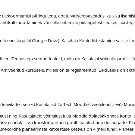
ülekoormamist päringutega, ebaturvalise/ebaseadusliku sisu lisamist sü
, tahtlikult möödaminek või selle üritamine piirangutest seoses juurde
 teenustega (nt Google Drive). Kasutaja Konto liidestamine väliste teen
teel Teenusega seotud teateid, mida on Kasutajal võimalik profiili sä
rhiveeritud kursusele, millele on ta registreeritud. Eelduseks on akti
teavitades sellest Kasutajaid TalTech Moodle’i veebilehel ja/või Mood
st ning Kasutajatele võimalust luua Moodle õpikeskkonnas Konto, et 
eva nädalas, v.a koostööpartneri poolt teatatud hooldusaegadel. Pla
ne ühekordne planeerimata katkestuse kestvus on 4 (neli) tundi. Plan