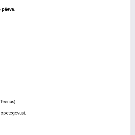
5 päeva
.
i Teenus).
i õppetegevust.