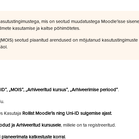
kasutustingimustega, mis on seotud muudatustega Moodle’isse sisene
dmete kasutamise ja kaitse põhimõtetes.
a (MOIS) seotud plaanitud arendused on mõjutanud kasutustingimuste
äol.
i-ID“, „MOIS“, „Arhiveeritud kursus“, „Arhiveerimise periood“
.
u.
es Kasutaja
Rollist Moodle’is ning Uni-ID sulgemise ajast
.
odud ja Arhiveeritud kursusele
, millele on ta registreeritud.
 planeerimata katkestuste korral
.