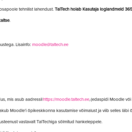
sapoole tehnilist lahendust.
TalTech hoiab Kasutaja logiandmeid 36
aitse
.
ustega. Lisainfo:
moodle@taltech.ee
us, mis asub aadressil
https://moodle.taltech.ee
, (edaspidi Moodle võ
 pakub Moodle’i õpikeskkonna kasutamise võimalust ja viib selles läb
steenust vastavalt TalTechiga sõlmitud hankeleppele.