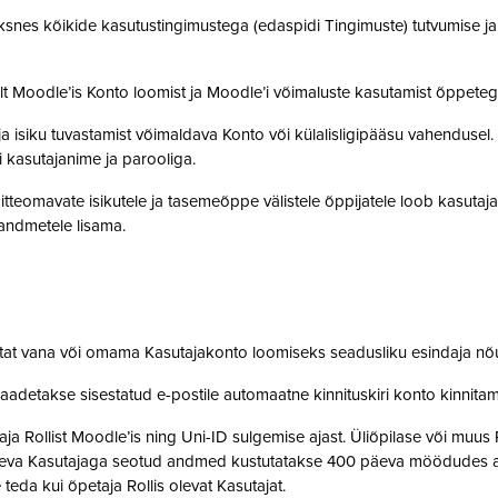
snes kõikide kasutustingimustega (edaspidi Tingimuste) tutvumise ja se
lt Moodle’is Konto loomist ja Moodle’i võimaluste kasutamist õppet
a isiku tuvastamist võimaldava Konto või külalisligipääsu vahendusel
i kasutajanime ja parooliga.
tteomavate isikutele ja tasemeõppe välistele õppijatele loob kasutaj
o andmetele lisama.
stat vana või omama Kasutajakonto loomiseks seadusliku esindaja nõ
saadetakse sisestatud e-postile automaatne kinnituskiri konto kinnit
 Rollist Moodle’is ning Uni-ID sulgemise ajast. Üliõpilase või muus 
oleva Kasutajaga seotud andmed kustutatakse 400 päeva möödudes alate
 teda kui õpetaja Rollis olevat Kasutajat.