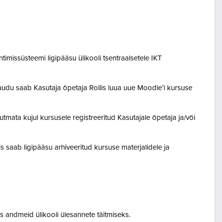
entimissüsteemi ligipääsu ülikooli tsentraalsetele IKT
audu saab Kasutaja õpetaja Rollis luua uue Moodle’i kursuse
tmata kujul kursusele registreeritud Kasutajale õpetaja ja/või
lis saab ligipääsu arhiveeritud kursuse materjalidele ja
 andmeid ülikooli ülesannete täitmiseks.