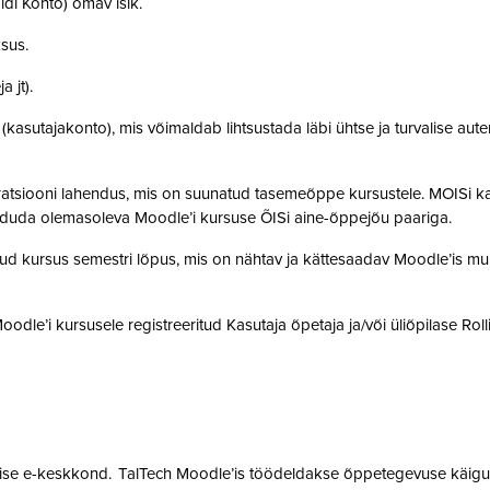
idi Konto) omav isik.
ksus.
a jt).
t (kasutajakonto), mis võimaldab lihtsustada läbi ühtse ja turvalise aut
gratsiooni lahendus, mis on suunatud tasemeõppe kursustele. MOISi k
siduda olemasoleva Moodle’i kursuse ÕISi aine-õppejõu paariga.
atud kursus semestri lõpus, mis on nähtav ja kättesaadav Moodle’is muu
 Moodle’i kursusele registreeritud Kasutaja õpetaja ja/või üliõpilase Rol
mise e-keskkond. TalTech Moodle’is töödeldakse õppetegevuse käigus