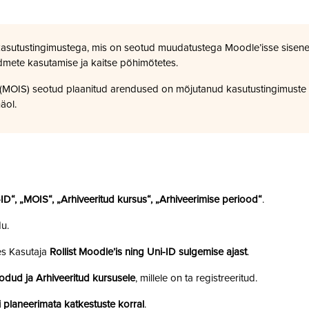
kasutustingimustega, mis on seotud muudatustega Moodle’isse sisene
dmete kasutamise ja kaitse põhimõtetes.
a (MOIS) seotud plaanitud arendused on mõjutanud kasutustingimuste
äol.
i-ID“, „MOIS“, „Arhiveeritud kursus“, „Arhiveerimise periood“
.
u.
es Kasutaja
Rollist Moodle’is ning Uni-ID sulgemise ajast
.
odud ja Arhiveeritud kursusele
, millele on ta registreeritud.
 planeerimata katkestuste korral
.