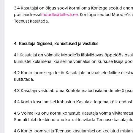
3.4 Kasutajal on õigus soovi korral oma Kontoga seotud andme
postiaadressil
moodle@taltech.ee
. Kontoga seotud Moodle’is a
Teenust kasutada.
4. Kasutaja õigused, kohustused ja vastutus
4.1 Kasutajal on võimalik Moodle’is läbiviidavas õppetöös osale
kursustel külalisena, kui selline võimalus on kursuse lisaja po
4.2 Konto loomisega tekib Kasutajale privaatsete failide ülesla
kustutada.
4.3 Kasutaja vastutab oma Kontole lisatud isikuandmete õigsu
4.4 Konto kasutamisel kohustub Kasutaja tegema kõik endast o
4.5 Võimaliku ohu korral kohustub Kasutaja võtma viivitamatult
Samuti tuleb tekkinud ohu korral teavitada Teenuse kasutajatu
4.6 Konto loomisel ja Teenuse kasutamisel on keelatud mistah