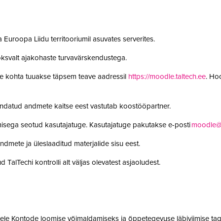
 Euroopa Liidu territooriumil asuvates serverites.
oksvalt ajakohaste turvavärskendustega.
le kohta tuuakse täpsem teave aadressil
https://moodle.taltech.ee
. Ho
undatud andmete kaitse eest vastutab koostööpartner.
misega seotud kasutajatuge. Kasutajatuge pakutakse e-posti
moodle@t
ndmete ja üleslaaditud materjalide sisu eest.
 TalTechi kontrolli alt väljas olevatest asjaoludest.
jatele Kontode loomise võimaldamiseks ja õppetegevuse läbiviimise tag