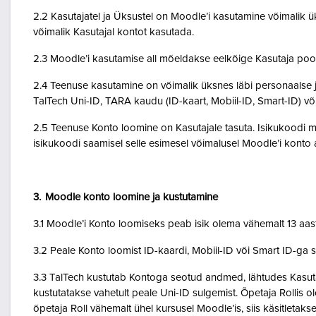
2.2 Kasutajatel ja Üksustel on Moodle’i kasutamine võimalik ük
võimalik Kasutajal kontot kasutada.
2.3 Moodle’i kasutamise all mõeldakse eelkõige Kasutaja poo
2.4 Teenuse kasutamine on võimalik üksnes läbi personaalse j
TalTech Uni-ID, TARA kaudu (ID-kaart, Mobiil-ID, Smart-ID) võ
2.5 Teenuse Konto loomine on Kasutajale tasuta. Isikukoodi mi
isikukoodi saamisel selle esimesel võimalusel Moodle’i kont
3. Moodle konto loomine ja kustutamine
3.1 Moodle’i Konto loomiseks peab isik olema vähemalt 13 aa
3.2 Peale Konto loomist ID-kaardi, Mobiil-ID või Smart ID-ga 
3.3 TalTech kustutab Kontoga seotud andmed, lähtudes Kasutaja
kustutatakse vahetult peale Uni-ID sulgemist. Õpetaja Rollis 
õpetaja Roll vähemalt ühel kursusel Moodle’is, siis käsitletakse