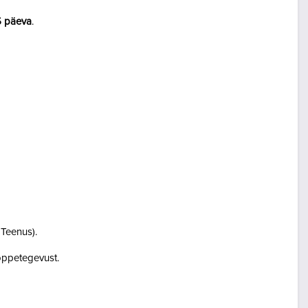
5 päeva
.
i Teenus).
i õppetegevust.