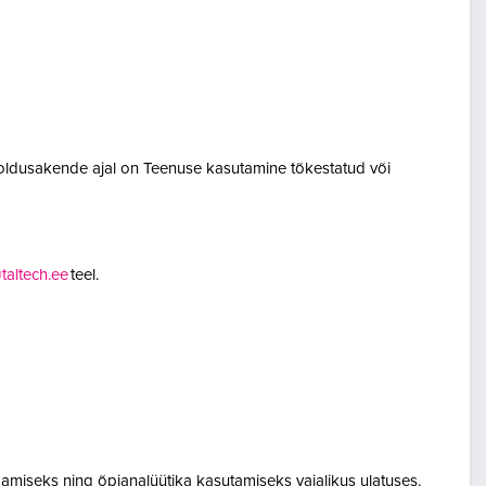
oldusakende ajal on Teenuse kasutamine tõkestatud või
altech.ee
teel.
amiseks ning õpianalüütika kasutamiseks vajalikus ulatuses.