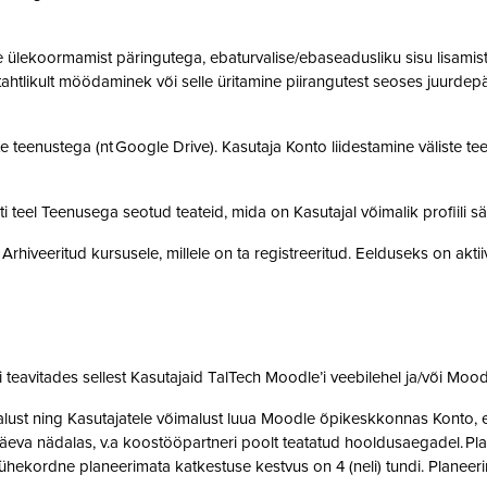
ülekoormamist päringutega, ebaturvalise/ebaseadusliku sisu lisamist sü
, tahtlikult möödaminek või selle üritamine piirangutest seoses juurde
 teenustega (nt Google Drive). Kasutaja Konto liidestamine väliste teen
teel Teenusega seotud teateid, mida on Kasutajal võimalik profiili sä
rhiveeritud kursusele, millele on ta registreeritud. Eelduseks on akti
teavitades sellest Kasutajaid TalTech Moodle’i veebilehel ja/või Mood
st ning Kasutajatele võimalust luua Moodle õpikeskkonnas Konto, et 
eva nädalas, v.a koostööpartneri poolt teatatud hooldusaegadel. Pla
ne ühekordne planeerimata katkestuse kestvus on 4 (neli) tundi. Plan