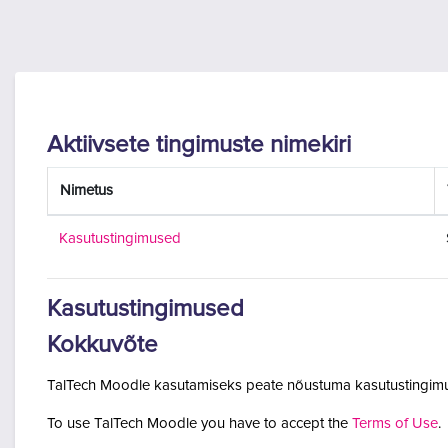
Jäta vahele peasisuni
Aktiivsete tingimuste nimekiri
Nimetus
Kasutustingimused
Kasutustingimused
Kokkuvõte
TalTech Moodle kasutamiseks peate nõustuma kasutustingimu
To use TalTech Moodle you have to accept the
Terms of Use
.