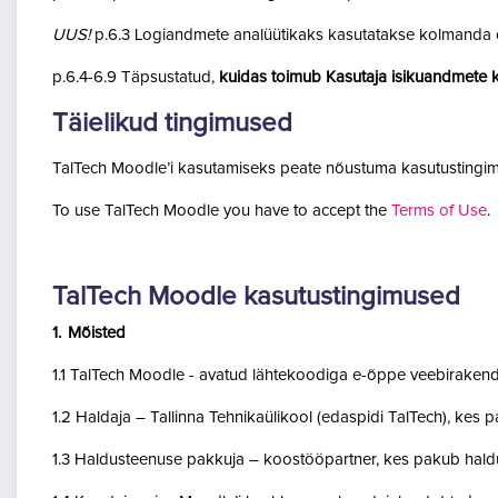
UUS!
p.6.3 Logiandmete analüütikaks kasutatakse kolmanda o
p.6.4-6.9 Täpsustatud,
kuidas toimub Kasutaja isikuandmete k
Täielikud tingimused
TalTech Moodle’i kasutamiseks peate nõustuma kasutustingim
To use TalTech Moodle you have to accept the
Terms of Use
.
TalTech Moodle kasutustingimused
1. Mõisted
1.1 TalTech Moodle - avatud lähtekoodiga e-õppe veebirakend
1.2 Haldaja – Tallinna Tehnikaülikool (edaspidi TalTech), kes
1.3 Haldusteenuse pakkuja – koostööpartner, kes pakub haldu