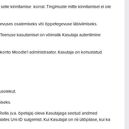
lle kinnitamise korral. Tingimuste mitte kinnitamisel ei ole
egevuses osalemiseks või õppetegevuse läbiviimiseks.
. Teenuse kasutamisel on võimalik Kasutaja autentimine
akonto Moodle’i administraator. Kasutaja on kohustatud
usolekut.
amiseks.
Rollis (v.a. õpetaja) oleva Kasutajaga seotud andmed
s Uni-ID sulgemist. Kui Kasutajal on nii üliõpilase, kui ka