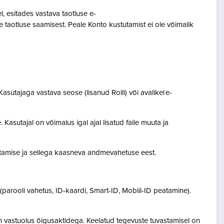
 esitades vastava taotluse e-
 taotluse saamisest. Peale Konto kustutamist ei ole võimalik
asutajaga vastava seose (lisanud Rolli) või avalikel e-
Kasutajal on võimalus igal ajal lisatud faile muuta ja
destamise ja sellega kaasneva andmevahetuse eest.
(parooli vahetus, ID-kaardi, Smart-ID, Mobiil-ID peatamine).
n vastuolus õigusaktidega. Keelatud tegevuste tuvastamisel on