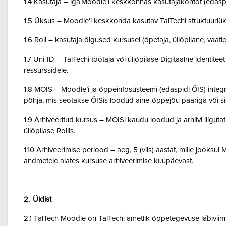
1.4 Kasutaja – iga Moodle’i keskkonnas kasutajakontot (edasp
1.5 Üksus – Moodle’i keskkonda kasutav TalTechi struktuuriü
1.6 Roll – kasutaja õigused kursusel (õpetaja, üliõpilane, vaatlej
1.7 Uni-ID – TalTechi töötaja või üliõpilase Digitaalne identitee
ressurssidele.
1.8 MOIS – Moodle’i ja õppeinfosüsteemi (edaspidi ÕIS) inte
põhja, mis seotakse ÕISis loodud aine-õppejõu paariga või 
1.9 Arhiveeritud kursus – MOISi kaudu loodud ja arhiivi liigut
üliõpilase Rollis.
1.10 Arhiveerimise periood – aeg, 5 (viis) aastat, mille jooksul
andmetele alates kursuse arhiveerimise kuupäevast.
2. Üldist
2.1 TalTech Moodle on TalTechi ametlik õppetegevuse läbivii