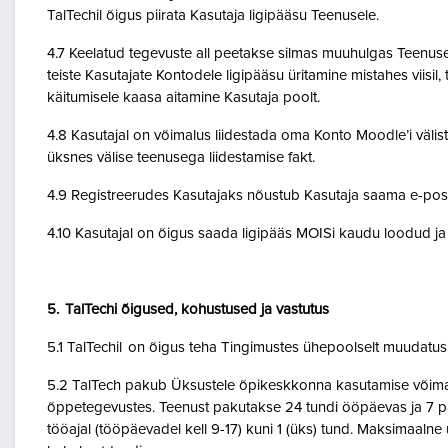
TalTechil õigus piirata Kasutaja ligipääsu Teenusele.
4.7 Keelatud tegevuste all peetakse silmas muuhulgas Teenuse 
teiste Kasutajate Kontodele ligipääsu üritamine mistahes viisil
käitumisele kaasa aitamine Kasutaja poolt.
4.8 Kasutajal on võimalus liidestada oma Konto Moodle’i väliste
üksnes välise teenusega liidestamise fakt.
4.9 Registreerudes Kasutajaks nõustub Kasutaja saama e-posti 
4.10 Kasutajal on õigus saada ligipääs MOISi kaudu loodud ja A
5. TalTechi õigused, kohustused ja vastutus
5.1 TalTechil on õigus teha Tingimustes ühepoolselt muudatusi 
5.2 TalTech pakub Üksustele õpikeskkonna kasutamise võimalu
õppetegevustes. Teenust pakutakse 24 tundi ööpäevas ja 7 pä
tööajal (tööpäevadel kell 9-17) kuni 1 (üks) tund. Maksimaal