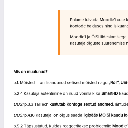
Palume tutvuda Moodle’i uute 
kontode halduses ning isikuan
Moodle’i ja ÕISi liidestamiseg
kasutaja õiguste suurenemise n
Mis on muutunud?
p.1. Mõisted – on lisandunud sellised mõisted nagu
„Roll“, Un
p.2.4 Kasutaja autentimine on nüüd võimlaik ka
Smart-ID
kaud
UUS!
p.3.3 TalTech
kustutab Kontoga seotud andmed
, lähtud
UUS!
p.4.10 Kasutajal on õigus saada
ligipääs MOISi kaudu lo
p.5.2 Täpsustatud, kuidas reageeritakse probleemile
Moodle’i