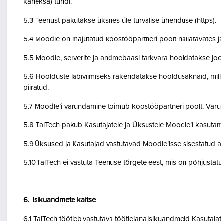
kaheksa) tundi.
5.3 Teenust pakutakse üksnes üle turvalise ühenduse (https).
5.4 Moodle on majutatud koostööpartneri poolt hallatavates ja
5.5 Moodle, serverite ja andmebaasi tarkvara hooldatakse jo
5.6 Hoolduste läbiviimiseks rakendatakse hooldusaknaid, mil
piiratud.
5.7 Moodle’i varundamine toimub koostööpartneri poolt. Var
5.8 TalTech pakub Kasutajatele ja Üksustele Moodle’i kasuta
5.9 Üksused ja Kasutajad vastutavad Moodle’isse sisestatud a
5.10 TalTech ei vastuta Teenuse tõrgete eest, mis on põhjustatud
6. Isikuandmete kaitse
6.1 TalTech töötleb vastutava töötlejana isikuandmeid Kasuta