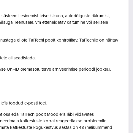
steemi, esinemist teise isikuna, autoriõiguste rikkumist,
pääsuga Teenusele, vm etteheidetav käitumine või sellisele
ustega ei ole TalTechi poolt kontrollitav. TalTechile on nähtav
tete all seadistada.
ivse Uni-ID olemasolu terve arhiveerimise perioodi jooksul.
le’is toodud e-posti teel.
osaleda TalTech poolt Moodle’is läbi viidavates
neerimata katkestuste korral reageeritakse probleemile
eerimata katkestuste kogukestvus aastas on 48 (nelikümmend