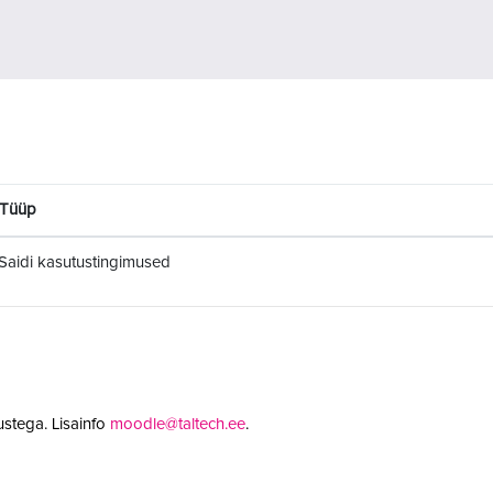
Tüüp
Saidi kasutustingimused
stega. Lisainfo
moodle@taltech.ee
.