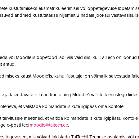
te kustutamiseks eksmatrikuleerimisel või õppetegevuse lõpetamisel,
suvad andmed kustutatakse hiljemalt 2 nädala jooksul vastavasisulise
da või Moodle’is õppetööd läbi viia vaid siis, kui TalTech on loonud K
olt antud.
adimiseks kaust Moodle’is, kuhu Kasutajal on võimalik salvestada faile. 
se ja täiendavate isikuandmete ning Moodle’i väliste teenustega lii
leneva, et välistada kolmandate isikute ligipääs oma Kontole.
 tarvitusele meetmed, et vältida kolmandate isikute ligipääsu Kontole 
ge e-posti teel
moodle@taltech.ee
.
es tegevused, mis võivad takistada TalTechil Teenuse osutamist või o