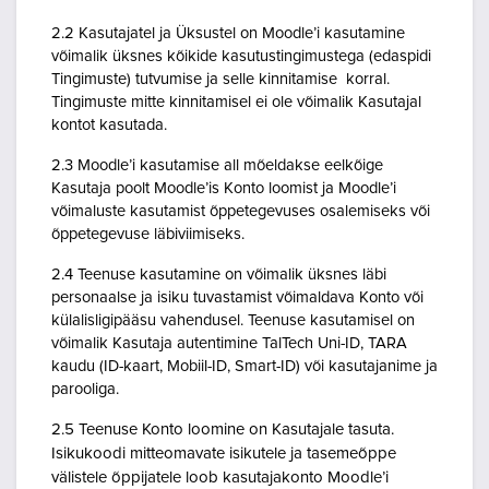
2.2 Kasutajatel ja Üksustel on Moodle’i kasutamine
võimalik üksnes kõikide kasutustingimustega (edaspidi
Tingimuste) tutvumise ja selle kinnitamise korral.
Tingimuste mitte kinnitamisel ei ole võimalik Kasutajal
kontot kasutada.
2.3 Moodle’i kasutamise all mõeldakse eelkõige
Kasutaja poolt Moodle’is Konto loomist ja Moodle’i
võimaluste kasutamist õppetegevuses osalemiseks või
õppetegevuse läbiviimiseks.
2.4 Teenuse kasutamine on võimalik üksnes läbi
personaalse ja isiku tuvastamist võimaldava Konto või
külalisligipääsu vahendusel. Teenuse kasutamisel on
võimalik Kasutaja autentimine TalTech Uni-ID, TARA
kaudu (ID-kaart, Mobiil-ID, Smart-ID) või kasutajanime ja
parooliga.
2.5 Teenuse Konto loomine on Kasutajale tasuta.
Isikukoodi mitteomavate isikutele ja tasemeõppe
välistele õppijatele loob kasutajakonto Moodle’i