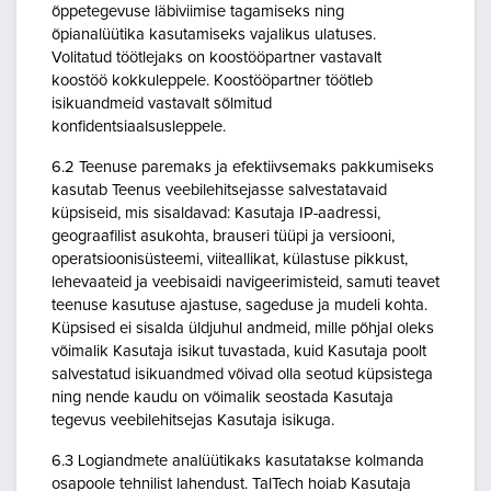
õppetegevuse läbiviimise tagamiseks ning
õpianalüütika kasutamiseks vajalikus ulatuses.
Volitatud töötlejaks on koostööpartner vastavalt
koostöö kokkuleppele. Koostööpartner töötleb
isikuandmeid vastavalt sõlmitud
konfidentsiaalsusleppele.
6.2 Teenuse paremaks ja efektiivsemaks pakkumiseks
kasutab Teenus veebilehitsejasse salvestatavaid
küpsiseid, mis sisaldavad: Kasutaja IP-aadressi,
geograafilist asukohta, brauseri tüüpi ja versiooni,
operatsioonisüsteemi, viiteallikat, külastuse pikkust,
lehevaateid ja veebisaidi navigeerimisteid, samuti teavet
teenuse kasutuse ajastuse, sageduse ja mudeli kohta.
Küpsised ei sisalda üldjuhul andmeid, mille põhjal oleks
võimalik Kasutaja isikut tuvastada, kuid Kasutaja poolt
salvestatud isikuandmed võivad olla seotud küpsistega
ning nende kaudu on võimalik seostada Kasutaja
tegevus veebilehitsejas Kasutaja isikuga.
6.3 Logiandmete analüütikaks kasutatakse kolmanda
osapoole tehnilist lahendust. TalTech hoiab Kasutaja