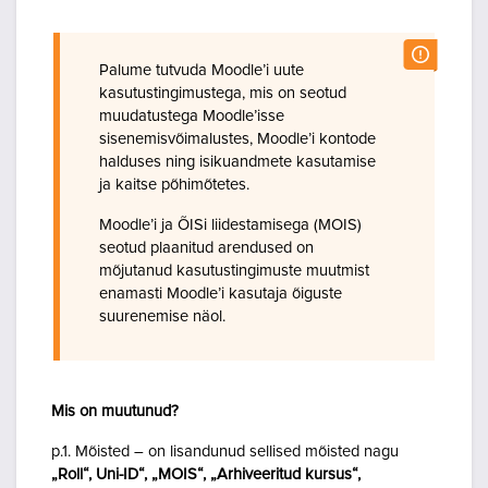
Palume tutvuda Moodle’i uute
kasutustingimustega, mis on seotud
muudatustega Moodle’isse
sisenemisvõimalustes, Moodle’i kontode
halduses ning isikuandmete kasutamise
ja kaitse põhimõtetes.
Moodle’i ja ÕISi liidestamisega (MOIS)
seotud plaanitud arendused on
mõjutanud kasutustingimuste muutmist
enamasti Moodle’i kasutaja õiguste
suurenemise näol.
Mis on muutunud?
p.1. Mõisted – on lisandunud sellised mõisted nagu
„Roll“, Uni-ID“, „MOIS“, „Arhiveeritud kursus“,