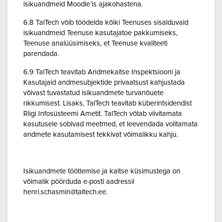
isikuandmeid Moodle’is ajakohastena.
6.8 TalTech võib töödelda kõiki Teenuses sisalduvaid
isikuandmeid Teenuse kasutajatoe pakkumiseks,
Teenuse analüüsimiseks, et Teenuse kvaliteeti
parendada.
6.9 TalTech teavitab Andmekaitse Inspektsiooni ja
Kasutajaid andmesubjektide privaatsust kahjustada
võivast tuvastatud isikuandmete turvanõuete
rikkumisest. Lisaks, TalTech teavitab küberintsidendist
Riigi Infosüsteemi Ametit. TalTech võtab viivitamata
kasutusele sobivad meetmed, et leevendada volitamata
andmete kasutamisest tekkivat võimalikku kahju.
Isikuandmete töötlemise ja kaitse küsimustega on
võimalik pöörduda e-posti aadressil
henri.schasmin@taltech.ee.