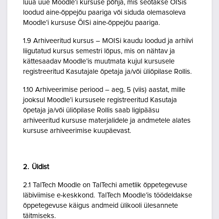
luua uue Moodle’i kursuse põhja, mis seotakse ÕISis
loodud aine-õppejõu paariga või siduda olemasoleva
Moodle’i kursuse ÕISi aine-õppejõu paariga.
1.9 Arhiveeritud kursus – MOISi kaudu loodud ja arhiivi
liigutatud kursus semestri lõpus, mis on nähtav ja
kättesaadav Moodle’is muutmata kujul kursusele
registreeritud Kasutajale õpetaja ja/või üliõpilase Rollis.
1.10 Arhiveerimise periood – aeg, 5 (viis) aastat, mille
jooksul Moodle’i kursusele registreeritud Kasutaja
õpetaja ja/või üliõpilase Rollis saab ligipääsu
arhiveeritud kursuse materjalidele ja andmetele alates
kursuse arhiveerimise kuupäevast.
2. Üldist
2.1 TalTech Moodle on TalTechi ametlik õppetegevuse
läbiviimise e-keskkond. TalTech Moodle’is töödeldakse
õppetegevuse käigus andmeid ülikooli ülesannete
täitmiseks.