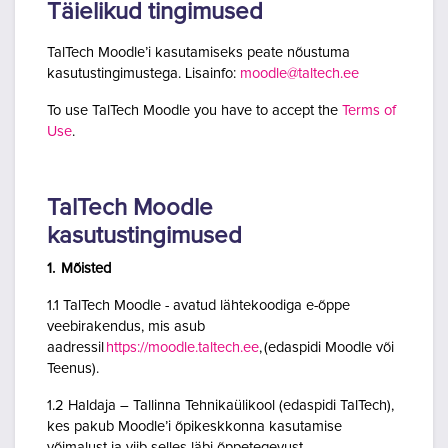
Täielikud tingimused
TalTech Moodle’i kasutamiseks peate nõustuma
kasutustingimustega. Lisainfo:
moodle@taltech.ee
To use TalTech Moodle you have to accept the
Terms of
Use
.
TalTech Moodle
kasutustingimused
1. Mõisted
1.1 TalTech Moodle - avatud lähtekoodiga e-õppe
veebirakendus, mis asub
aadressil
https://moodle.taltech.ee
, (edaspidi Moodle või
Teenus).
1.2 Haldaja – Tallinna Tehnikaülikool (edaspidi TalTech),
kes pakub Moodle’i õpikeskkonna kasutamise
võimalust ja viib selles läbi õppetegevust.