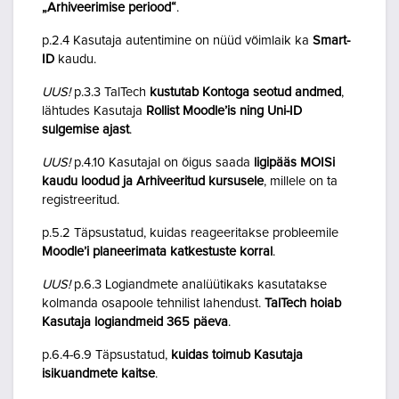
„Arhiveerimise periood“
.
p.2.4 Kasutaja autentimine on nüüd võimlaik ka
Smart-
ID
kaudu.
UUS!
p.3.3 TalTech
kustutab Kontoga seotud andmed
,
lähtudes Kasutaja
Rollist Moodle’is ning Uni-ID
sulgemise ajast
.
UUS!
p.4.10 Kasutajal on õigus saada
ligipääs MOISi
kaudu loodud ja Arhiveeritud kursusele
, millele on ta
registreeritud.
p.5.2 Täpsustatud, kuidas reageeritakse probleemile
Moodle’i planeerimata katkestuste korral
.
UUS!
p.6.3 Logiandmete analüütikaks kasutatakse
kolmanda osapoole tehnilist lahendust.
TalTech hoiab
Kasutaja logiandmeid 365 päeva
.
p.6.4-6.9 Täpsustatud,
kuidas toimub Kasutaja
isikuandmete kaitse
.