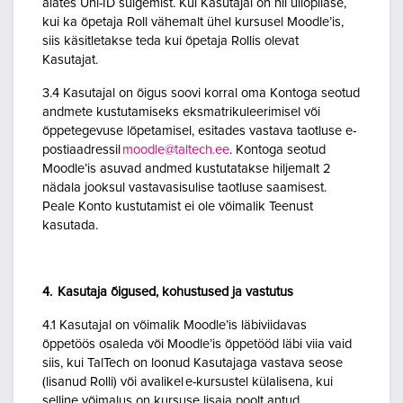
alates Uni-ID sulgemist. Kui Kasutajal on nii üliõpilase,
kui ka õpetaja Roll vähemalt ühel kursusel Moodle’is,
siis käsitletakse teda kui õpetaja Rollis olevat
Kasutajat.
3.4 Kasutajal on õigus soovi korral oma Kontoga seotud
andmete kustutamiseks eksmatrikuleerimisel või
õppetegevuse lõpetamisel, esitades vastava taotluse e-
postiaadressil
moodle@taltech.ee
. Kontoga seotud
Moodle’is asuvad andmed kustutatakse hiljemalt 2
nädala jooksul vastavasisulise taotluse saamisest.
Peale Konto kustutamist ei ole võimalik Teenust
kasutada.
4. Kasutaja õigused, kohustused ja vastutus
4.1 Kasutajal on võimalik Moodle’is läbiviidavas
õppetöös osaleda või Moodle’is õppetööd läbi viia vaid
siis, kui TalTech on loonud Kasutajaga vastava seose
(lisanud Rolli) või avalikel e-kursustel külalisena, kui
selline võimalus on kursuse lisaja poolt antud.