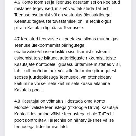
4.6 Konto loomisel ja Teenuse kasutamisel on keelatud
mistahes tegevused, mis võivad takistada TalTechil
Teenuse osutamist või on vastuolus õigusaktidega.
Keelatud tegevuste tuvastamisel on TalTechil õigus
piirata Kasutaja ligipääsu Teenusele.
4.7 Keelatud tegevuste all peetakse silmas muuhulgas
Teenuse ülekoormamist päringutega,
ebaturvalise/ebaseadusliku sisu lisamist süsteemi,
esinemist teise isikuna, autoriõiguste rikkumist, teiste
Kasutajate Kontodele ligipääsu üritamine mistahes viisil,
tahtlikult möödaminek või selle üritamine piirangutest
seoses juurdepääsuga Teenusele, vm etteheidetav
käitumine või sellisele käitumisele kaasa aitamine
Kasutaja poolt.
4.8 Kasutajal on võimalus liidestada oma Konto
Moodle’i väliste teenustega (nt Google Drive). Kasutaja
Konto liidestamine väliste teenustega ei ole TalTechi
poolt kontrollitav. TalTechile on nähtav üksnes välise
teenusega liidestamise fakt.