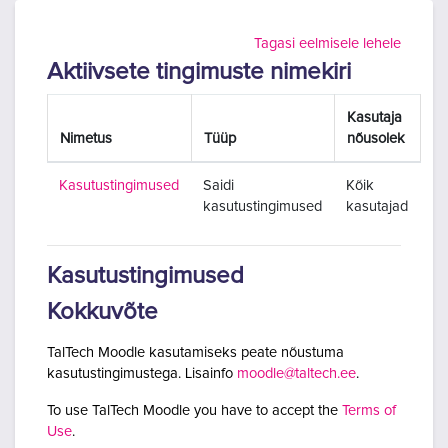
Jäta vahele peasisuni
Tagasi eelmisele lehele
Aktiivsete tingimuste nimekiri
Kasutaja
Nimetus
Tüüp
nõusolek
Kasutustingimused
Saidi
Kõik
kasutustingimused
kasutajad
Kasutustingimused
Kokkuvõte
TalTech Moodle kasutamiseks peate nõustuma
kasutustingimustega. Lisainfo
moodle@taltech.ee
.
To use TalTech Moodle you have to accept the
Terms of
Use
.