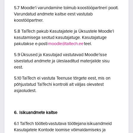
5.7 Moodle’i varundamine toimub koostööpartneri poolt.
Varundatud andmete kaitse eest vastutab
koostööpartner.
5.8 TalTech pakub Kasutajatele ja Üksustele Moodle’i
kasutamisega seotud kasutajatuge. Kasutajatuge
pakutakse e-posti
moodle@taltech.ee
teel.
5.9 Üksused ja Kasutajad vastutavad Moodle’isse
sisestatud andmete ja üleslaaditud materjalide sisu
eest.
5.10 TalTech ei vastuta Teenuse tõrgete eest, mis on
põhjustatud TalTechi kontrolli alt väljas olevatest
asjaoludest.
6. Isikuandmete kaitse
6.1 TalTech töötleb vastutava töötlejana isikuandmeid
Kasutajatele Kontode loomise võimaldamiseks ja