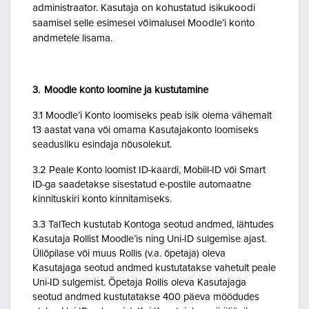
administraator. Kasutaja on kohustatud isikukoodi
saamisel selle esimesel võimalusel Moodle’i konto
andmetele lisama.
3. Moodle konto loomine ja kustutamine
3.1 Moodle’i Konto loomiseks peab isik olema vähemalt
13 aastat vana või omama Kasutajakonto loomiseks
seadusliku esindaja nõusolekut.
3.2 Peale Konto loomist ID-kaardi, Mobiil-ID või Smart
ID-ga saadetakse sisestatud e-postile automaatne
kinnituskiri konto kinnitamiseks.
3.3 TalTech kustutab Kontoga seotud andmed, lähtudes
Kasutaja Rollist Moodle’is ning Uni-ID sulgemise ajast.
Üliõpilase või muus Rollis (v.a. õpetaja) oleva
Kasutajaga seotud andmed kustutatakse vahetult peale
Uni-ID sulgemist. Õpetaja Rollis oleva Kasutajaga
seotud andmed kustutatakse 400 päeva möödudes