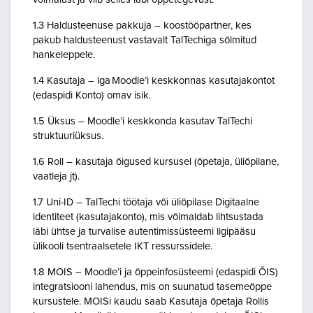
1.3 Haldusteenuse pakkuja – koostööpartner, kes
pakub haldusteenust vastavalt TalTechiga sõlmitud
hankeleppele.
1.4 Kasutaja – iga Moodle’i keskkonnas kasutajakontot
(edaspidi Konto) omav isik.
1.5 Üksus – Moodle’i keskkonda kasutav TalTechi
struktuuriüksus.
1.6 Roll – kasutaja õigused kursusel (õpetaja, üliõpilane,
vaatleja jt).
1.7 Uni-ID – TalTechi töötaja või üliõpilase Digitaalne
identiteet (kasutajakonto), mis võimaldab lihtsustada
läbi ühtse ja turvalise autentimissüsteemi ligipääsu
ülikooli tsentraalsetele IKT ressurssidele.
1.8 MOIS – Moodle’i ja õppeinfosüsteemi (edaspidi ÕIS)
integratsiooni lahendus, mis on suunatud tasemeõppe
kursustele. MOISi kaudu saab Kasutaja õpetaja Rollis