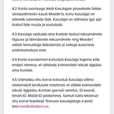
4.2 Konto loomisega tekib Kasutajale privaatsete failide
üleslaadimiseks kaust Moodle’is, kuhu Kasutajal on
võimalik salvestada faile. Kasutajal on võimalus igal ajal
lisatud faile muuta ja kustutada.
4.3 Kasutaja vastutab oma Kontole lisatud isikuandmete
õigsuse ja täiendavate isikuandmete ning Moodle’i
väliste teenustega liidestamise ja sellega kaasneva
andmevahetuse eest.
4.4 Konto kasutamisel kohustub Kasutaja tegema kõik
endast oleneva, et välistada kolmandate isikute ligipääs
oma Kontole.
4.5 Võimaliku ohu korral kohustub Kasutaja võtma
viivitamatult tarvitusele meetmed, et vältida kolmandate
isikute ligipääsu Kontole (parooli vahetus, ID-kaardi,
Smart-ID, Mobiil-ID peatamine). Samuti tuleb tekkinud
ohu korral teavitada Teenuse kasutajatuge e-posti
teel
moodle@taltech.ee
.