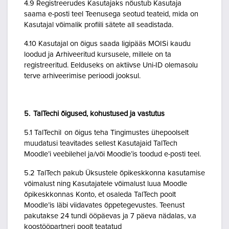
4.9 Registreerudes Kasutajaks nõustub Kasutaja
saama e-posti teel Teenusega seotud teateid, mida on
Kasutajal võimalik profiili sätete all seadistada.
4.10 Kasutajal on õigus saada ligipääs MOISi kaudu
loodud ja Arhiveeritud kursusele, millele on ta
registreeritud. Eelduseks on aktiivse Uni-ID olemasolu
terve arhiveerimise perioodi jooksul.
5. TalTechi õigused, kohustused ja vastutus
5.1 TalTechil on õigus teha Tingimustes ühepoolselt
muudatusi teavitades sellest Kasutajaid TalTech
Moodle’i veebilehel ja/või Moodle’is toodud e-posti teel.
5.2 TalTech pakub Üksustele õpikeskkonna kasutamise
võimalust ning Kasutajatele võimalust luua Moodle
õpikeskkonnas Konto, et osaleda TalTech poolt
Moodle’is läbi viidavates õppetegevustes. Teenust
pakutakse 24 tundi ööpäevas ja 7 päeva nädalas, v.a
koostööpartneri poolt teatatud