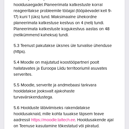
hooldusaegadel. Planeerimata katkestuste korral
reageeritakse probleemile tööajal (tööpäevadel kell 9-
17) kuni 1 (üks) tund. Maksimaalne ühekordne
planeerimata katkestuse kestvus on 4 (neli) tundi.
Planeerimata katkestuste kogukestvus aastas on 48
(nelikümmend kaheksa) tundi.
5.3 Teenust pakutakse üksnes üle turvalise ühenduse
(https).
5.4 Moodle on majutatud koostööpartneri poolt
hallatavates ja Euroopa Liidu territooriumil asuvates
serverites.
5.5 Moodle, serverite ja andmebaasi tarkvara
hooldatakse jooksvalt ajakohaste
turvavärskendustega.
5.6 Hoolduste läbiviimiseks rakendatakse
hooldusaknaid, mille kohta tuuakse täpsem teave
aadressil
https://moodle.taltech.ee
. Hooldusakende ajal
on Teenuse kasutamine tõkestatud või piiratud.