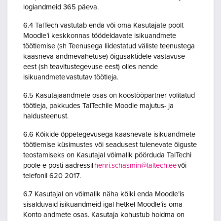
logiandmeid 365 päeva.
6.4 TalTech vastutab enda või oma Kasutajate poolt
Moodle’i keskkonnas töödeldavate isikuandmete
töötlemise (sh Teenusega liidestatud väliste teenustega
kaasneva andmevahetuse) õigusaktidele vastavuse
eest (sh teavitustegevuse eest) olles nende
isikuandmete vastutav töötleja.
6.5 Kasutajaandmete osas on koostööpartner volitatud
töötleja, pakkudes TalTechile Moodle majutus- ja
haldusteenust.
6.6 Kõikide õppetegevusega kaasnevate isikuandmete
töötlemise küsimustes või seadusest tulenevate õiguste
teostamiseks on Kasutajal võimalik pöörduda TalTechi
poole e-posti aadressil
henri.schasmin@taltech.ee
või
telefonil 620 2017.
6.7 Kasutajal on võimalik näha kõiki enda Moodle’is
sisalduvaid isikuandmeid igal hetkel Moodle’is oma
Konto andmete osas. Kasutaja kohustub hoidma on