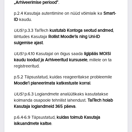
„Arhiveerimise periood“
.
p.2.4 Kasutaja autentimine on nüüd võimlaik ka
Smart-
ID
kaudu.
UUS!
p.3.3 TalTech
kustutab Kontoga seotud andmed
,
lähtudes Kasutaja
Rollist Moodle’is ning Uni-ID
sulgemise ajast
.
UUS!
p.4.10 Kasutajal on õigus saada
ligipääs MOISi
kaudu loodud ja Arhiveeritud kursusele
, millele on ta
registreeritud.
p.5.2 Täpsustatud, kuidas reageeritakse probleemile
Moodle’i planeerimata katkestuste korral
.
UUS!
p.6.3 Logiandmete analüütikaks kasutatakse
kolmanda osapoole tehnilist lahendust.
TalTech hoiab
Kasutaja logiandmeid 365 päeva
.
p.6.4-6.9 Täpsustatud,
kuidas toimub Kasutaja
isikuandmete kaitse
.