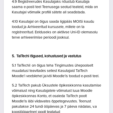
4.9 Registreerudes Kasutajaks nõustub Kasutaja
saama e-posti teel Teenusega seotud teateid, mida on
Kasutajal võimalik profiili sätete all seadistada.
4.10 Kasutajal on õigus saada ligipääs MOISi kaudu
loodud ja Arhiveeritud kursusele, millele on ta
registreeritud. Eelduseks on aktiivse Uni-ID olemasolu
terve arhiveerimise perioodi jooksul.
5. TalTechi õigused, kohustused ja vastutus
5.1 TalTechil on õigus teha Tingimustes ühepoolselt
muudatusi teavitades sellest Kasutajaid TalTech
Moodle’i veebilehel ja/või Moodle’is toodud e-posti teel.
5.2 TalTech pakub Üksustele õpikeskkonna kasutamise
võimalust ning Kasutajatele võimalust luua Moodle
õpikeskkonnas Konto, et osaleda TalTech poolt
Moodle’is läbi viidavates õppetegevustes. Teenust
pakutakse 24 tundi ööpäevas ja 7 päeva nädalas, v.a
koostööpartneri poolt teatatud