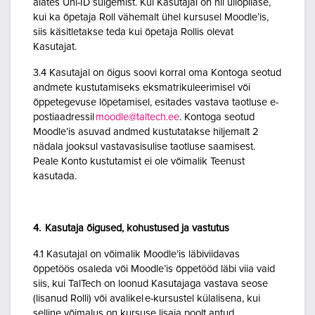
alates Uni-ID sulgemist. Kui Kasutajal on nii üliõpilase,
kui ka õpetaja Roll vähemalt ühel kursusel Moodle’is,
siis käsitletakse teda kui õpetaja Rollis olevat
Kasutajat.
3.4 Kasutajal on õigus soovi korral oma Kontoga seotud
andmete kustutamiseks eksmatrikuleerimisel või
õppetegevuse lõpetamisel, esitades vastava taotluse e-
postiaadressil
moodle@taltech.ee
. Kontoga seotud
Moodle’is asuvad andmed kustutatakse hiljemalt 2
nädala jooksul vastavasisulise taotluse saamisest.
Peale Konto kustutamist ei ole võimalik Teenust
kasutada.
4. Kasutaja õigused, kohustused ja vastutus
4.1 Kasutajal on võimalik Moodle’is läbiviidavas
õppetöös osaleda või Moodle’is õppetööd läbi viia vaid
siis, kui TalTech on loonud Kasutajaga vastava seose
(lisanud Rolli) või avalikel e-kursustel külalisena, kui
selline võimalus on kursuse lisaja poolt antud.