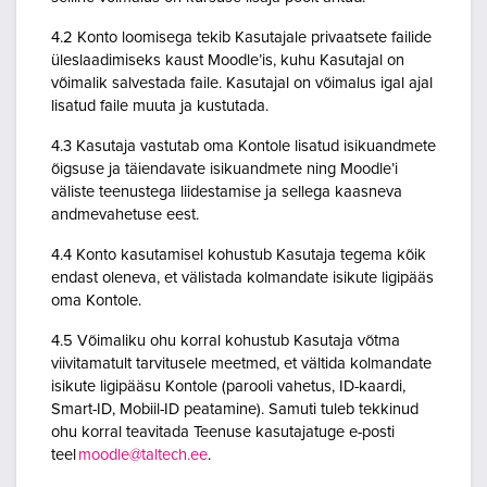
4.2 Konto loomisega tekib Kasutajale privaatsete failide
üleslaadimiseks kaust Moodle’is, kuhu Kasutajal on
võimalik salvestada faile. Kasutajal on võimalus igal ajal
lisatud faile muuta ja kustutada.
4.3 Kasutaja vastutab oma Kontole lisatud isikuandmete
õigsuse ja täiendavate isikuandmete ning Moodle’i
väliste teenustega liidestamise ja sellega kaasneva
andmevahetuse eest.
4.4 Konto kasutamisel kohustub Kasutaja tegema kõik
endast oleneva, et välistada kolmandate isikute ligipääs
oma Kontole.
4.5 Võimaliku ohu korral kohustub Kasutaja võtma
viivitamatult tarvitusele meetmed, et vältida kolmandate
isikute ligipääsu Kontole (parooli vahetus, ID-kaardi,
Smart-ID, Mobiil-ID peatamine). Samuti tuleb tekkinud
ohu korral teavitada Teenuse kasutajatuge e-posti
teel
moodle@taltech.ee
.