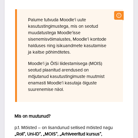
Palume tutvuda Moodle’i uute
kasutustingimustega, mis on seotud
muudatustega Moodle’isse
sisenemisvõimalustes, Moodle’i kontode
halduses ning isikuandmete kasutamise
ja kaitse põhimõtetes.
Moodle’i ja ÕISi liidestamisega (MOIS)
seotud plaanitud arendused on
mõjutanud kasutustingimuste muutmist
enamasti Moodle’i kasutaja õiguste
suurenemise näol.
Mis on muutunud?
p.1. Mõisted – on lisandunud sellised mõisted nagu
„Roll“, Uni-ID“, „MOIS“, „Arhiveeritud kursus“,