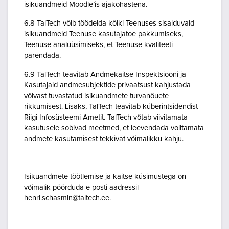
isikuandmeid Moodle’is ajakohastena.
6.8 TalTech võib töödelda kõiki Teenuses sisalduvaid
isikuandmeid Teenuse kasutajatoe pakkumiseks,
Teenuse analüüsimiseks, et Teenuse kvaliteeti
parendada.
6.9 TalTech teavitab Andmekaitse Inspektsiooni ja
Kasutajaid andmesubjektide privaatsust kahjustada
võivast tuvastatud isikuandmete turvanõuete
rikkumisest. Lisaks, TalTech teavitab küberintsidendist
Riigi Infosüsteemi Ametit. TalTech võtab viivitamata
kasutusele sobivad meetmed, et leevendada volitamata
andmete kasutamisest tekkivat võimalikku kahju.
Isikuandmete töötlemise ja kaitse küsimustega on
võimalik pöörduda e-posti aadressil
henri.schasmin@taltech.ee.