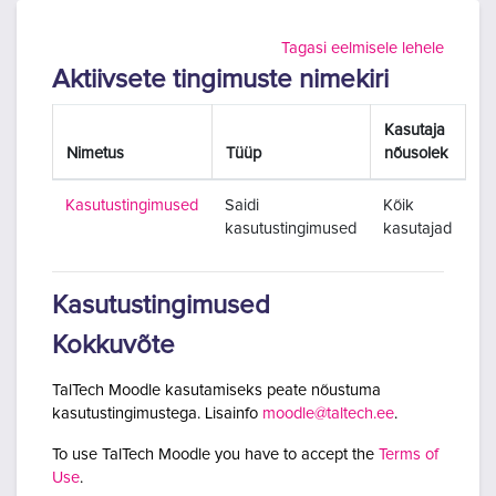
Jäta vahele peasisuni
Tagasi eelmisele lehele
Aktiivsete tingimuste nimekiri
Kasutaja
Nimetus
Tüüp
nõusolek
Kasutustingimused
Saidi
Kõik
kasutustingimused
kasutajad
Kasutustingimused
Kokkuvõte
TalTech Moodle kasutamiseks peate nõustuma
kasutustingimustega. Lisainfo
moodle@taltech.ee
.
To use TalTech Moodle you have to accept the
Terms of
Use
.