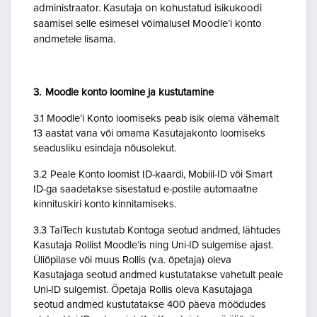
administraator. Kasutaja on kohustatud isikukoodi
saamisel selle esimesel võimalusel Moodle’i konto
andmetele lisama.
3. Moodle konto loomine ja kustutamine
3.1 Moodle’i Konto loomiseks peab isik olema vähemalt
13 aastat vana või omama Kasutajakonto loomiseks
seadusliku esindaja nõusolekut.
3.2 Peale Konto loomist ID-kaardi, Mobiil-ID või Smart
ID-ga saadetakse sisestatud e-postile automaatne
kinnituskiri konto kinnitamiseks.
3.3 TalTech kustutab Kontoga seotud andmed, lähtudes
Kasutaja Rollist Moodle’is ning Uni-ID sulgemise ajast.
Üliõpilase või muus Rollis (v.a. õpetaja) oleva
Kasutajaga seotud andmed kustutatakse vahetult peale
Uni-ID sulgemist. Õpetaja Rollis oleva Kasutajaga
seotud andmed kustutatakse 400 päeva möödudes