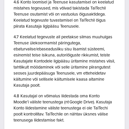
4.6 Konto loomisel ja Teenuse kasutamisel on keelatud
mistahes tegevused, mis võivad takistada TalTechil
Teenuse osutamist või on vastuolus õigusaktidega.
Keelatud tegevuste tuvastamisel on TalTechil õigus
piirata Kasutaja ligipääsu Teenusele.
4.7 Keelatud tegevuste all peetakse silmas muuhulgas
Teenuse ülekoormamist päringutega,
ebaturvalise/ebaseadusliku sisu lisamist süsteemi,
esinemist teise isikuna, autoriõiguste rikkumist, teiste
Kasutajate Kontodele ligipääsu üritamine mistahes viisil,
tahtlikult möödaminek või selle üritamine piirangutest
seoses juurdepääsuga Teenusele, vm etteheidetav
käitumine või sellisele käitumisele kaasa aitamine
Kasutaja poolt.
4.8 Kasutajal on võimalus liidestada oma Konto
Moodle’i väliste teenustega (nt Google Drive). Kasutaja
Konto liidestamine väliste teenustega ei ole TalTechi
poolt kontrollitav. TalTechile on nähtav üksnes välise
teenusega liidestamise fakt.