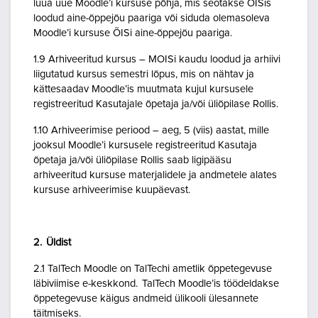
luua uue Moodle’i kursuse põhja, mis seotakse ÕISis
loodud aine-õppejõu paariga või siduda olemasoleva
Moodle’i kursuse ÕISi aine-õppejõu paariga.
1.9 Arhiveeritud kursus – MOISi kaudu loodud ja arhiivi
liigutatud kursus semestri lõpus, mis on nähtav ja
kättesaadav Moodle’is muutmata kujul kursusele
registreeritud Kasutajale õpetaja ja/või üliõpilase Rollis.
1.10 Arhiveerimise periood – aeg, 5 (viis) aastat, mille
jooksul Moodle’i kursusele registreeritud Kasutaja
õpetaja ja/või üliõpilase Rollis saab ligipääsu
arhiveeritud kursuse materjalidele ja andmetele alates
kursuse arhiveerimise kuupäevast.
2. Üldist
2.1 TalTech Moodle on TalTechi ametlik õppetegevuse
läbiviimise e-keskkond. TalTech Moodle’is töödeldakse
õppetegevuse käigus andmeid ülikooli ülesannete
täitmiseks.