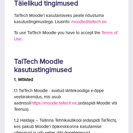
Täielikud tingimused
TalTech Moodle’i kasutamiseks peate nõustuma
kasutustingimustega. Lisainfo:
moodle@taltech.ee
To use TalTech Moodle you have to accept the
Terms of
Use
.
TalTech Moodle
kasutustingimused
1. Mõisted
1.1 TalTech Moodle - avatud lähtekoodiga e-õppe
veebirakendus, mis asub
aadressil
https://moodle.taltech.ee
, (edaspidi Moodle või
Teenus).
1.2 Haldaja – Tallinna Tehnikaülikool (edaspidi TalTech),
kes pakub Moodle’i õpikeskkonna kasutamise
võimalust ja viib selles läbi õppetegevust.