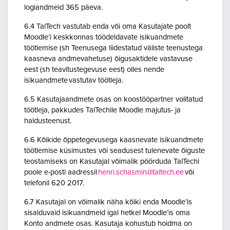
logiandmeid 365 päeva.
6.4 TalTech vastutab enda või oma Kasutajate poolt
Moodle’i keskkonnas töödeldavate isikuandmete
töötlemise (sh Teenusega liidestatud väliste teenustega
kaasneva andmevahetuse) õigusaktidele vastavuse
eest (sh teavitustegevuse eest) olles nende
isikuandmete vastutav töötleja.
6.5 Kasutajaandmete osas on koostööpartner volitatud
töötleja, pakkudes TalTechile Moodle majutus- ja
haldusteenust.
6.6 Kõikide õppetegevusega kaasnevate isikuandmete
töötlemise küsimustes või seadusest tulenevate õiguste
teostamiseks on Kasutajal võimalik pöörduda TalTechi
poole e-posti aadressil
henri.schasmin@taltech.ee
või
telefonil 620 2017.
6.7 Kasutajal on võimalik näha kõiki enda Moodle’is
sisalduvaid isikuandmeid igal hetkel Moodle’is oma
Konto andmete osas. Kasutaja kohustub hoidma on