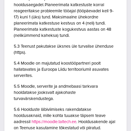
hooldusaegadel. Planeerimata katkestuste korral
reageeritakse probleemile tööajal (tööpäevadel kell 9-
17) kuni 1 (üks) tund. Maksimaalne ühekordne
planeerimata katkestuse kestvus on 4 (neli) tundi.
Planeerimata katkestuste kogukestvus aastas on 48
(nelikümmend kaheksa) tundi.
5.3 Teenust pakutakse üksnes üle turvalise ühenduse
(https).
5.4 Moodle on majutatud koostööpartneri poolt
hallatavates ja Euroopa Liidu territooriumil asuvates
serverites.
5.5 Moodle, serverite ja andmebaasi tarkvara
hooldatakse jooksvalt ajakohaste
turvavärskendustega.
5.6 Hoolduste läbiviimiseks rakendatakse
hooldusaknaid, mille kohta tuuakse täpsem teave
aadressil
https://moodle.taltech.ee
. Hooldusakende ajal
on Teenuse kasutamine tõkestatud või piiratud.