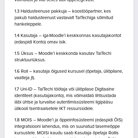
1.3 Haldusteenuse pakkuja – koostööpartner, kes
pakub haldusteenust vastavalt TalTechiga sõlmitud
hankeleppele.
1.4 Kasutaja – iga Moodle’i keskkonnas kasutajakontot
(edaspidi Konto) omav isik.
1.5 Üksus – Moodle’i keskkonda kasutav TalTechi
struktuuriüksus.
1.6 Roll – kasutaja õigused kursusel (õpetaja, üliõpilane,
vaatleja jt).
1.7 Uni-ID – TalTechi töötaja või üliõpilase Digitaalne
identiteet (kasutajakonto), mis võimaldab lihtsustada
läbi ühtse ja turvalise autentimissüsteemi ligipääsu
ülikooli tsentraalsetele IKT ressurssidele.
1.8 MOIS – Moodle’i ja õppeinfosüsteemi (edaspidi ÕIS)
integratsiooni lahendus, mis on suunatud tasemeõppe
kursustele. MOISi kaudu saab Kasutaja õpetaja Rollis