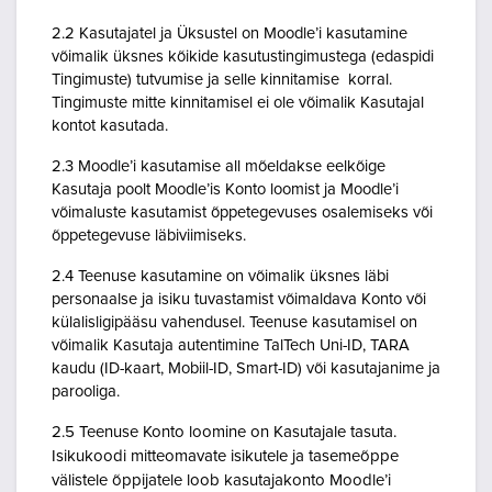
2.2 Kasutajatel ja Üksustel on Moodle’i kasutamine
võimalik üksnes kõikide kasutustingimustega (edaspidi
Tingimuste) tutvumise ja selle kinnitamise korral.
Tingimuste mitte kinnitamisel ei ole võimalik Kasutajal
kontot kasutada.
2.3 Moodle’i kasutamise all mõeldakse eelkõige
Kasutaja poolt Moodle’is Konto loomist ja Moodle’i
võimaluste kasutamist õppetegevuses osalemiseks või
õppetegevuse läbiviimiseks.
2.4 Teenuse kasutamine on võimalik üksnes läbi
personaalse ja isiku tuvastamist võimaldava Konto või
külalisligipääsu vahendusel. Teenuse kasutamisel on
võimalik Kasutaja autentimine TalTech Uni-ID, TARA
kaudu (ID-kaart, Mobiil-ID, Smart-ID) või kasutajanime ja
parooliga.
2.5 Teenuse Konto loomine on Kasutajale tasuta.
Isikukoodi mitteomavate isikutele ja tasemeõppe
välistele õppijatele loob kasutajakonto Moodle’i