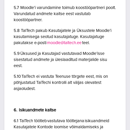
5.7 Moodle’i varundamine toimub koostööpartneri poolt.
Varundatud andmete kaitse eest vastutab
koostööpartner.
5.8 TalTech pakub Kasutajatele ja Üksustele Moodle’i
kasutamisega seotud kasutajatuge. Kasutajatuge
pakutakse e-posti
moodle@taltech.ee
teel.
5.9 Üksused ja Kasutajad vastutavad Moodle’isse
sisestatud andmete ja üleslaaditud materjalide sisu
eest.
5.10 TalTech ei vastuta Teenuse tõrgete eest, mis on
põhjustatud TalTechi kontrolli alt väljas olevatest
asjaoludest.
6. Isikuandmete kaitse
6.1 TalTech töötleb vastutava töötlejana isikuandmeid
Kasutajatele Kontode loomise võimaldamiseks ja