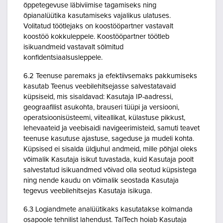
õppetegevuse läbiviimise tagamiseks ning
õpianalüütika kasutamiseks vajalikus ulatuses.
Volitatud töötlejaks on koostööpartner vastavalt
koostöö kokkuleppele. Koostööpartner töötleb
isikuandmeid vastavalt sõlmitud
konfidentsiaalsusleppele.
6.2 Teenuse paremaks ja efektiivsemaks pakkumiseks
kasutab Teenus veebilehitsejasse salvestatavaid
küpsiseid, mis sisaldavad: Kasutaja IP-aadressi,
geograafilist asukohta, brauseri tüüpi ja versiooni,
operatsioonisüsteemi, viiteallikat, külastuse pikkust,
lehevaateid ja veebisaidi navigeerimisteid, samuti teavet
teenuse kasutuse ajastuse, sageduse ja mudeli kohta.
Küpsised ei sisalda üldjuhul andmeid, mille põhjal oleks
võimalik Kasutaja isikut tuvastada, kuid Kasutaja poolt
salvestatud isikuandmed võivad olla seotud küpsistega
ning nende kaudu on võimalik seostada Kasutaja
tegevus veebilehitsejas Kasutaja isikuga.
6.3 Logiandmete analüütikaks kasutatakse kolmanda
osapoole tehnilist lahendust. TalTech hoiab Kasutaja