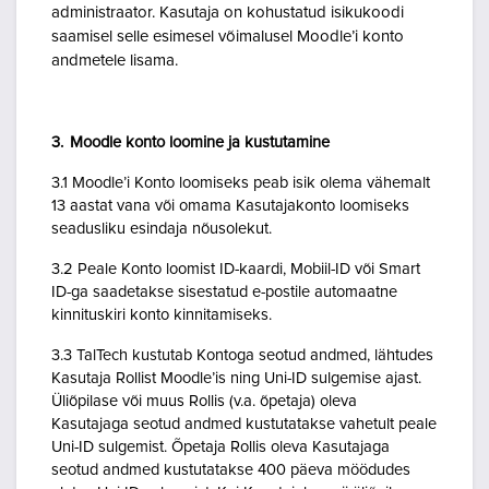
administraator. Kasutaja on kohustatud isikukoodi
saamisel selle esimesel võimalusel Moodle’i konto
andmetele lisama.
3. Moodle konto loomine ja kustutamine
3.1 Moodle’i Konto loomiseks peab isik olema vähemalt
13 aastat vana või omama Kasutajakonto loomiseks
seadusliku esindaja nõusolekut.
3.2 Peale Konto loomist ID-kaardi, Mobiil-ID või Smart
ID-ga saadetakse sisestatud e-postile automaatne
kinnituskiri konto kinnitamiseks.
3.3 TalTech kustutab Kontoga seotud andmed, lähtudes
Kasutaja Rollist Moodle’is ning Uni-ID sulgemise ajast.
Üliõpilase või muus Rollis (v.a. õpetaja) oleva
Kasutajaga seotud andmed kustutatakse vahetult peale
Uni-ID sulgemist. Õpetaja Rollis oleva Kasutajaga
seotud andmed kustutatakse 400 päeva möödudes