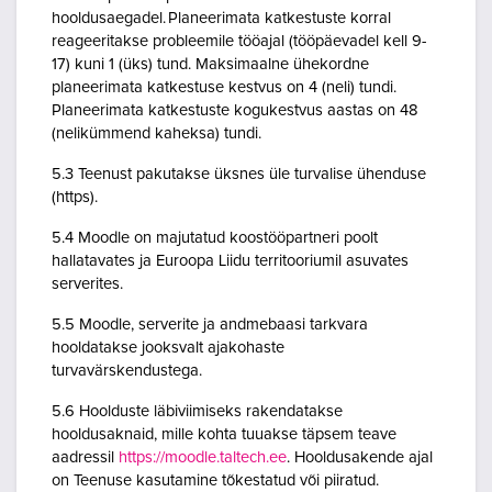
hooldusaegadel. Planeerimata katkestuste korral
reageeritakse probleemile tööajal (tööpäevadel kell 9-
17) kuni 1 (üks) tund. Maksimaalne ühekordne
planeerimata katkestuse kestvus on 4 (neli) tundi.
Planeerimata katkestuste kogukestvus aastas on 48
(nelikümmend kaheksa) tundi.
5.3 Teenust pakutakse üksnes üle turvalise ühenduse
(https).
5.4 Moodle on majutatud koostööpartneri poolt
hallatavates ja Euroopa Liidu territooriumil asuvates
serverites.
5.5 Moodle, serverite ja andmebaasi tarkvara
hooldatakse jooksvalt ajakohaste
turvavärskendustega.
5.6 Hoolduste läbiviimiseks rakendatakse
hooldusaknaid, mille kohta tuuakse täpsem teave
aadressil
https://moodle.taltech.ee
. Hooldusakende ajal
on Teenuse kasutamine tõkestatud või piiratud.