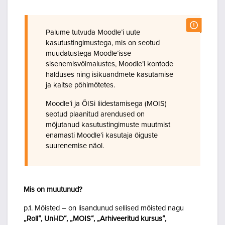
Palume tutvuda Moodle’i uute
kasutustingimustega, mis on seotud
muudatustega Moodle’isse
sisenemisvõimalustes, Moodle’i kontode
halduses ning isikuandmete kasutamise
ja kaitse põhimõtetes.
Moodle’i ja ÕISi liidestamisega (MOIS)
seotud plaanitud arendused on
mõjutanud kasutustingimuste muutmist
enamasti Moodle’i kasutaja õiguste
suurenemise näol.
Mis on muutunud?
p.1. Mõisted – on lisandunud sellised mõisted nagu
„Roll“, Uni-ID“, „MOIS“, „Arhiveeritud kursus“,