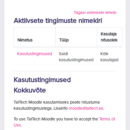
Jäta vahele peasisuni
Tagasi eelmisele lehele
Aktiivsete tingimuste nimekiri
Kasutaja
Nimetus
Tüüp
nõusolek
Kasutustingimused
Saidi
Kõik
kasutustingimused
kasutajad
Kasutustingimused
Kokkuvõte
TalTech Moodle kasutamiseks peate nõustuma
kasutustingimustega. Lisainfo
moodle@taltech.ee
.
To use TalTech Moodle you have to accept the
Terms of
Use
.