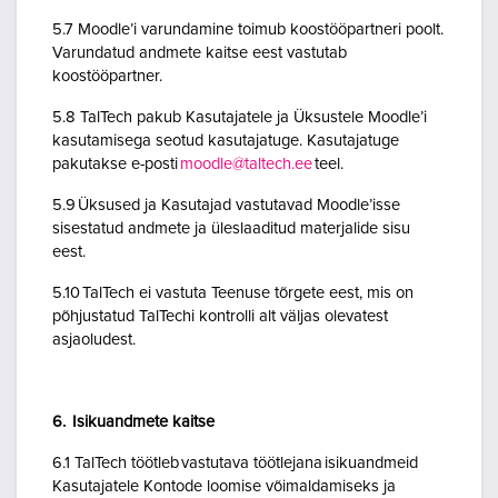
5.7 Moodle’i varundamine toimub koostööpartneri poolt.
Varundatud andmete kaitse eest vastutab
koostööpartner.
5.8 TalTech pakub Kasutajatele ja Üksustele Moodle’i
kasutamisega seotud kasutajatuge. Kasutajatuge
pakutakse e-posti
moodle@taltech.ee
teel.
5.9 Üksused ja Kasutajad vastutavad Moodle’isse
sisestatud andmete ja üleslaaditud materjalide sisu
eest.
5.10 TalTech ei vastuta Teenuse tõrgete eest, mis on
põhjustatud TalTechi kontrolli alt väljas olevatest
asjaoludest.
6. Isikuandmete kaitse
6.1 TalTech töötleb vastutava töötlejana isikuandmeid
Kasutajatele Kontode loomise võimaldamiseks ja