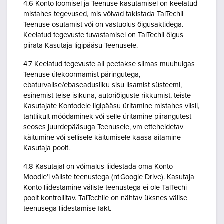
4.6 Konto loomisel ja Teenuse kasutamisel on keelatud
mistahes tegevused, mis võivad takistada TalTechil
Teenuse osutamist või on vastuolus õigusaktidega.
Keelatud tegevuste tuvastamisel on TalTechil õigus
piirata Kasutaja ligipääsu Teenusele.
4.7 Keelatud tegevuste all peetakse silmas muuhulgas
Teenuse ülekoormamist päringutega,
ebaturvalise/ebaseadusliku sisu lisamist süsteemi,
esinemist teise isikuna, autoriõiguste rikkumist, teiste
Kasutajate Kontodele ligipääsu üritamine mistahes viisil,
tahtlikult möödaminek või selle üritamine piirangutest
seoses juurdepääsuga Teenusele, vm etteheidetav
käitumine või sellisele käitumisele kaasa aitamine
Kasutaja poolt.
4.8 Kasutajal on võimalus liidestada oma Konto
Moodle’i väliste teenustega (nt Google Drive). Kasutaja
Konto liidestamine väliste teenustega ei ole TalTechi
poolt kontrollitav. TalTechile on nähtav üksnes välise
teenusega liidestamise fakt.