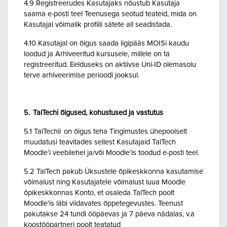
4.9 Registreerudes Kasutajaks nõustub Kasutaja
saama e-posti teel Teenusega seotud teateid, mida on
Kasutajal võimalik profiili sätete all seadistada.
4.10 Kasutajal on õigus saada ligipääs MOISi kaudu
loodud ja Arhiveeritud kursusele, millele on ta
registreeritud. Eelduseks on aktiivse Uni-ID olemasolu
terve arhiveerimise perioodi jooksul.
5. TalTechi õigused, kohustused ja vastutus
5.1 TalTechil on õigus teha Tingimustes ühepoolselt
muudatusi teavitades sellest Kasutajaid TalTech
Moodle’i veebilehel ja/või Moodle’is toodud e-posti teel.
5.2 TalTech pakub Üksustele õpikeskkonna kasutamise
võimalust ning Kasutajatele võimalust luua Moodle
õpikeskkonnas Konto, et osaleda TalTech poolt
Moodle’is läbi viidavates õppetegevustes. Teenust
pakutakse 24 tundi ööpäevas ja 7 päeva nädalas, v.a
koostööpartneri poolt teatatud