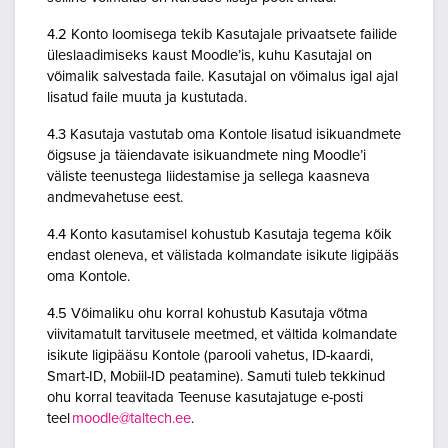
4.2 Konto loomisega tekib Kasutajale privaatsete failide
üleslaadimiseks kaust Moodle’is, kuhu Kasutajal on
võimalik salvestada faile. Kasutajal on võimalus igal ajal
lisatud faile muuta ja kustutada.
4.3 Kasutaja vastutab oma Kontole lisatud isikuandmete
õigsuse ja täiendavate isikuandmete ning Moodle’i
väliste teenustega liidestamise ja sellega kaasneva
andmevahetuse eest.
4.4 Konto kasutamisel kohustub Kasutaja tegema kõik
endast oleneva, et välistada kolmandate isikute ligipääs
oma Kontole.
4.5 Võimaliku ohu korral kohustub Kasutaja võtma
viivitamatult tarvitusele meetmed, et vältida kolmandate
isikute ligipääsu Kontole (parooli vahetus, ID-kaardi,
Smart-ID, Mobiil-ID peatamine). Samuti tuleb tekkinud
ohu korral teavitada Teenuse kasutajatuge e-posti
teel
moodle@taltech.ee
.