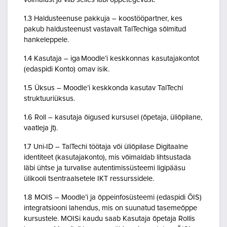
1.3 Haldusteenuse pakkuja – koostööpartner, kes
pakub haldusteenust vastavalt TalTechiga sõlmitud
hankeleppele.
1.4 Kasutaja – iga Moodle’i keskkonnas kasutajakontot
(edaspidi Konto) omav isik.
1.5 Üksus – Moodle’i keskkonda kasutav TalTechi
struktuuriüksus.
1.6 Roll – kasutaja õigused kursusel (õpetaja, üliõpilane,
vaatleja jt).
1.7 Uni-ID – TalTechi töötaja või üliõpilase Digitaalne
identiteet (kasutajakonto), mis võimaldab lihtsustada
läbi ühtse ja turvalise autentimissüsteemi ligipääsu
ülikooli tsentraalsetele IKT ressurssidele.
1.8 MOIS – Moodle’i ja õppeinfosüsteemi (edaspidi ÕIS)
integratsiooni lahendus, mis on suunatud tasemeõppe
kursustele. MOISi kaudu saab Kasutaja õpetaja Rollis