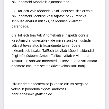
isikuandmeid Moodle’is ajakohastena.
6.8 TalTech võib töödelda kõiki Teenuses sisalduvaid
isikuandmeid Teenuse kasutajatoe pakkumiseks,
Teenuse analüüsimiseks, et Teenuse kvaliteeti
parendada.
6.9 TalTech teavitab Andmekaitse Inspektsiooni ja
Kasutajaid andmesubjektide privaatsust kahjustada
võivast tuvastatud isikuandmete turvanõuete
rikkumisest. Lisaks, TalTech teavitab küberintsidendist
Riigi Infosüsteemi Ametit. TalTech võtab viivitamata
kasutusele sobivad meetmed, et leevendada volitamata
andmete kasutamisest tekkivat võimalikku kahju.
Isikuandmete töötlemise ja kaitse küsimustega on
võimalik pöörduda e-posti aadressil
henri.schasmin@taltech.ee.