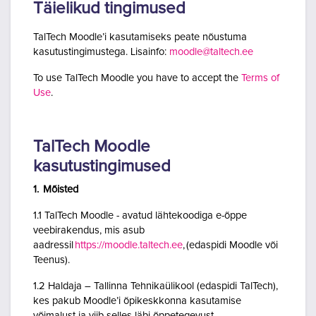
Täielikud tingimused
TalTech Moodle’i kasutamiseks peate nõustuma
kasutustingimustega. Lisainfo:
moodle@taltech.ee
To use TalTech Moodle you have to accept the
Terms of
Use
.
TalTech Moodle
kasutustingimused
1. Mõisted
1.1 TalTech Moodle - avatud lähtekoodiga e-õppe
veebirakendus, mis asub
aadressil
https://moodle.taltech.ee
, (edaspidi Moodle või
Teenus).
1.2 Haldaja – Tallinna Tehnikaülikool (edaspidi TalTech),
kes pakub Moodle’i õpikeskkonna kasutamise
võimalust ja viib selles läbi õppetegevust.