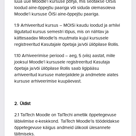
luua uue Moodle’i kursuse põhja, mis seotakse ÕISis
loodud aine-õppejõu paariga või siduda olemasoleva
Moodle’i kursuse ÕISi aine-õppejõu paariga.
1.9 Arhiveeritud kursus – MOISi kaudu loodud ja arhiivi
liigutatud kursus semestri lõpus, mis on nähtav ja
kättesaadav Moodle’is muutmata kujul kursusele
registreeritud Kasutajale õpetaja ja/või üliõpilase Rollis.
1.10 Arhiveerimise periood – aeg, 5 (viis) aastat, mille
jooksul Moodle’i kursusele registreeritud Kasutaja
õpetaja ja/või üliõpilase Rollis saab ligipääsu
arhiveeritud kursuse materjalidele ja andmetele alates
kursuse arhiveerimise kuupäevast.
2. Üldist
2.1 TalTech Moodle on TalTechi ametlik õppetegevuse
läbiviimise e-keskkond. TalTech Moodle’is töödeldakse
õppetegevuse käigus andmeid ülikooli ülesannete
täitmiseks.