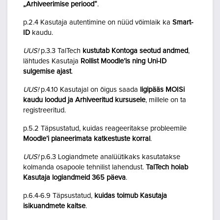
„Arhiveerimise periood“
.
p.2.4 Kasutaja autentimine on nüüd võimlaik ka
Smart-
ID
kaudu.
UUS!
p.3.3 TalTech
kustutab Kontoga seotud andmed
,
lähtudes Kasutaja
Rollist Moodle’is ning Uni-ID
sulgemise ajast
.
UUS!
p.4.10 Kasutajal on õigus saada
ligipääs MOISi
kaudu loodud ja Arhiveeritud kursusele
, millele on ta
registreeritud.
p.5.2 Täpsustatud, kuidas reageeritakse probleemile
Moodle’i planeerimata katkestuste korral
.
UUS!
p.6.3 Logiandmete analüütikaks kasutatakse
kolmanda osapoole tehnilist lahendust.
TalTech hoiab
Kasutaja logiandmeid 365 päeva
.
p.6.4-6.9 Täpsustatud,
kuidas toimub Kasutaja
isikuandmete kaitse
.