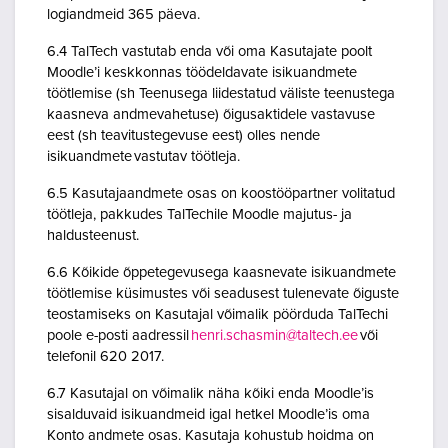
logiandmeid 365 päeva.
6.4 TalTech vastutab enda või oma Kasutajate poolt
Moodle’i keskkonnas töödeldavate isikuandmete
töötlemise (sh Teenusega liidestatud väliste teenustega
kaasneva andmevahetuse) õigusaktidele vastavuse
eest (sh teavitustegevuse eest) olles nende
isikuandmete vastutav töötleja.
6.5 Kasutajaandmete osas on koostööpartner volitatud
töötleja, pakkudes TalTechile Moodle majutus- ja
haldusteenust.
6.6 Kõikide õppetegevusega kaasnevate isikuandmete
töötlemise küsimustes või seadusest tulenevate õiguste
teostamiseks on Kasutajal võimalik pöörduda TalTechi
poole e-posti aadressil
henri.schasmin@taltech.ee
või
telefonil 620 2017.
6.7 Kasutajal on võimalik näha kõiki enda Moodle’is
sisalduvaid isikuandmeid igal hetkel Moodle’is oma
Konto andmete osas. Kasutaja kohustub hoidma on