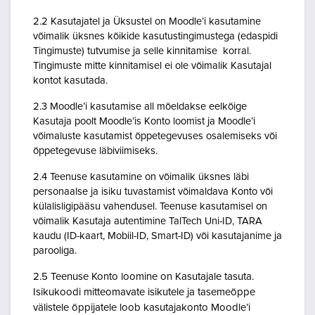
2.2 Kasutajatel ja Üksustel on Moodle’i kasutamine
võimalik üksnes kõikide kasutustingimustega (edaspidi
Tingimuste) tutvumise ja selle kinnitamise korral.
Tingimuste mitte kinnitamisel ei ole võimalik Kasutajal
kontot kasutada.
2.3 Moodle’i kasutamise all mõeldakse eelkõige
Kasutaja poolt Moodle’is Konto loomist ja Moodle’i
võimaluste kasutamist õppetegevuses osalemiseks või
õppetegevuse läbiviimiseks.
2.4 Teenuse kasutamine on võimalik üksnes läbi
personaalse ja isiku tuvastamist võimaldava Konto või
külalisligipääsu vahendusel. Teenuse kasutamisel on
võimalik Kasutaja autentimine TalTech Uni-ID, TARA
kaudu (ID-kaart, Mobiil-ID, Smart-ID) või kasutajanime ja
parooliga.
2.5 Teenuse Konto loomine on Kasutajale tasuta.
Isikukoodi mitteomavate isikutele ja tasemeõppe
välistele õppijatele loob kasutajakonto Moodle’i