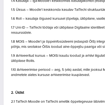
1.4 Kasutaja – iga Moodle’i keskkonnas kasutajakontot (edasp
1.5 Üksus – Moodle’i keskkonda kasutav TalTechi struktuuriü
1.6 Roll – kasutaja õigused kursusel (õpetaja, üliõpilane, vaatlej
1.7 Uni-ID – TalTechi töötaja või üliõpilase Digitaalne identitee
ressurssidele.
1.8 MOIS – Moodle’i ja õppeinfosüsteemi (edaspidi ÕIS) inte
põhja, mis seotakse ÕISis loodud aine-õppejõu paariga või 
1.9 Arhiveeritud kursus – MOISi kaudu loodud ja arhiivi liigut
üliõpilase Rollis.
1.10 Arhiveerimise periood – aeg, 5 (viis) aastat, mille jooksul
andmetele alates kursuse arhiveerimise kuupäevast.
2. Üldist
2.1 TalTech Moodle on TalTechi ametlik õppetegevuse läbivii