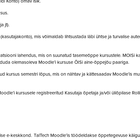
idi Konto) omav isik.
ksus.
a jt).
t (kasutajakonto), mis võimaldab lihtsustada läbi ühtse ja turvalise aut
gratsiooni lahendus, mis on suunatud tasemeõppe kursustele. MOISi k
siduda olemasoleva Moodle’i kursuse ÕISi aine-õppejõu paariga.
atud kursus semestri lõpus, mis on nähtav ja kättesaadav Moodle’is muu
 Moodle’i kursusele registreeritud Kasutaja õpetaja ja/või üliõpilase Rol
mise e-keskkond. TalTech Moodle’is töödeldakse õppetegevuse käigus