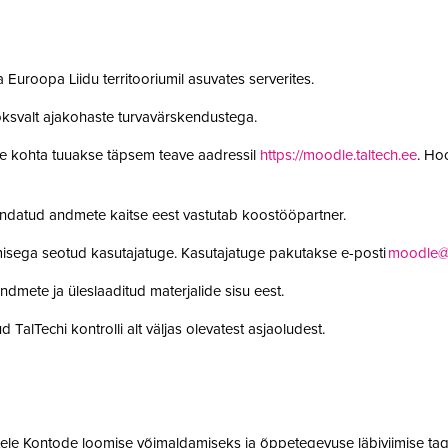
 Euroopa Liidu territooriumil asuvates serverites.
oksvalt ajakohaste turvavärskendustega.
le kohta tuuakse täpsem teave aadressil
https://moodle.taltech.ee
. Ho
undatud andmete kaitse eest vastutab koostööpartner.
misega seotud kasutajatuge. Kasutajatuge pakutakse e-posti
moodle@t
ndmete ja üleslaaditud materjalide sisu eest.
 TalTechi kontrolli alt väljas olevatest asjaoludest.
jatele Kontode loomise võimaldamiseks ja õppetegevuse läbiviimise tag