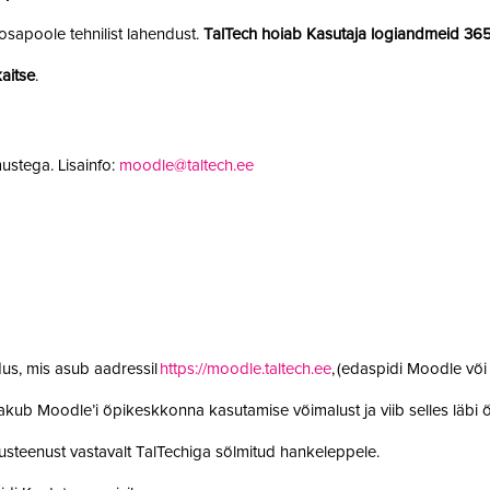
sapoole tehnilist lahendust.
TalTech hoiab Kasutaja logiandmeid 36
aitse
.
ustega. Lisainfo:
moodle@taltech.ee
us, mis asub aadressil
https://moodle.taltech.ee
, (edaspidi Moodle võ
 pakub Moodle’i õpikeskkonna kasutamise võimalust ja viib selles läb
steenust vastavalt TalTechiga sõlmitud hankeleppele.