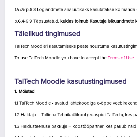
UUS!
p.6.3 Logiandmete analüütikaks kasutatakse kolmanda o
p.6.4-6.9 Täpsustatud,
kuidas toimub Kasutaja isikuandmete k
Täielikud tingimused
TalTech Moodle’i kasutamiseks peate nõustuma kasutustingim
To use TalTech Moodle you have to accept the
Terms of Use
.
TalTech Moodle kasutustingimused
1. Mõisted
1.1 TalTech Moodle - avatud lähtekoodiga e-õppe veebirakend
1.2 Haldaja – Tallinna Tehnikaülikool (edaspidi TalTech), kes
1.3 Haldusteenuse pakkuja – koostööpartner, kes pakub haldu