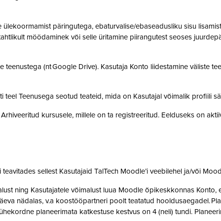
ülekoormamist päringutega, ebaturvalise/ebaseadusliku sisu lisamist sü
, tahtlikult möödaminek või selle üritamine piirangutest seoses juurde
 teenustega (nt Google Drive). Kasutaja Konto liidestamine väliste teen
teel Teenusega seotud teateid, mida on Kasutajal võimalik profiili sä
rhiveeritud kursusele, millele on ta registreeritud. Eelduseks on akti
teavitades sellest Kasutajaid TalTech Moodle’i veebilehel ja/või Mood
st ning Kasutajatele võimalust luua Moodle õpikeskkonnas Konto, et 
eva nädalas, v.a koostööpartneri poolt teatatud hooldusaegadel. Pla
ne ühekordne planeerimata katkestuse kestvus on 4 (neli) tundi. Plan