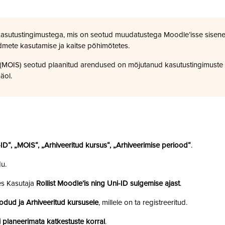
kasutustingimustega, mis on seotud muudatustega Moodle’isse sisene
dmete kasutamise ja kaitse põhimõtetes.
a (MOIS) seotud plaanitud arendused on mõjutanud kasutustingimuste
äol.
i-ID“, „MOIS“, „Arhiveeritud kursus“, „Arhiveerimise periood“
.
u.
es Kasutaja
Rollist Moodle’is ning Uni-ID sulgemise ajast
.
odud ja Arhiveeritud kursusele
, millele on ta registreeritud.
 planeerimata katkestuste korral
.