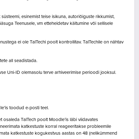
steemi, esinemist teise isikuna, autoriõiguste rikkumist,
pääsuga Teenusele, vm etteheidetav käitumine või sellisele
ustega ei ole TalTechi poolt kontrollitav. TalTechile on nähtav
tete all seadistada.
ivse Uni-ID olemasolu terve arhiveerimise perioodi jooksul.
le’is toodud e-posti teel.
osaleda TalTech poolt Moodle’is läbi viidavates
neerimata katkestuste korral reageeritakse probleemile
eerimata katkestuste kogukestvus aastas on 48 (nelikümmend