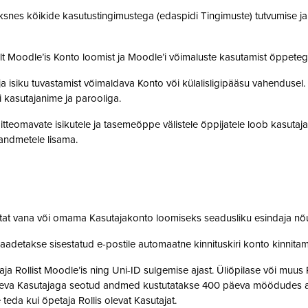
snes kõikide kasutustingimustega (edaspidi Tingimuste) tutvumise ja se
lt Moodle’is Konto loomist ja Moodle’i võimaluste kasutamist õppet
a isiku tuvastamist võimaldava Konto või külalisligipääsu vahendusel
i kasutajanime ja parooliga.
tteomavate isikutele ja tasemeõppe välistele õppijatele loob kasutaj
o andmetele lisama.
stat vana või omama Kasutajakonto loomiseks seadusliku esindaja nõ
saadetakse sisestatud e-postile automaatne kinnituskiri konto kinnit
 Rollist Moodle’is ning Uni-ID sulgemise ajast. Üliõpilase või muus 
oleva Kasutajaga seotud andmed kustutatakse 400 päeva möödudes alate
 teda kui õpetaja Rollis olevat Kasutajat.