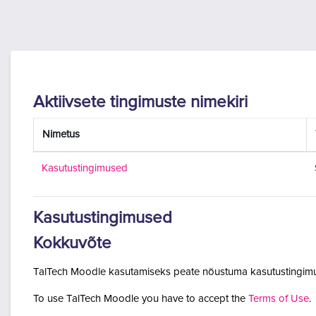
Jäta vahele peasisuni
Aktiivsete tingimuste nimekiri
Nimetus
Kasutustingimused
Kasutustingimused
Kokkuvõte
TalTech Moodle kasutamiseks peate nõustuma kasutustingimu
To use TalTech Moodle you have to accept the
Terms of Use
.