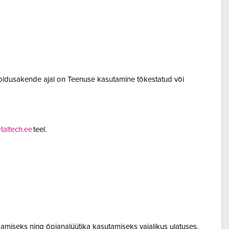
oldusakende ajal on Teenuse kasutamine tõkestatud või
altech.ee
teel.
amiseks ning õpianalüütika kasutamiseks vajalikus ulatuses.