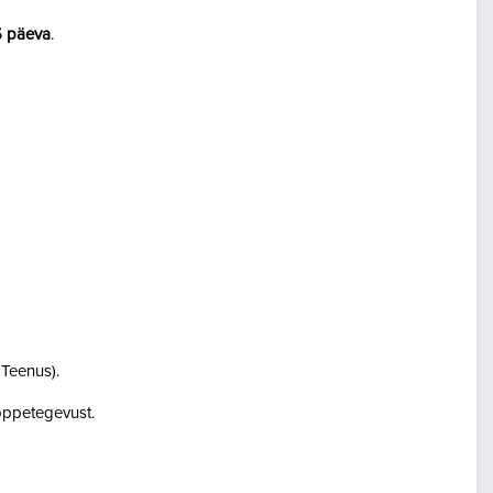
5 päeva
.
i Teenus).
i õppetegevust.