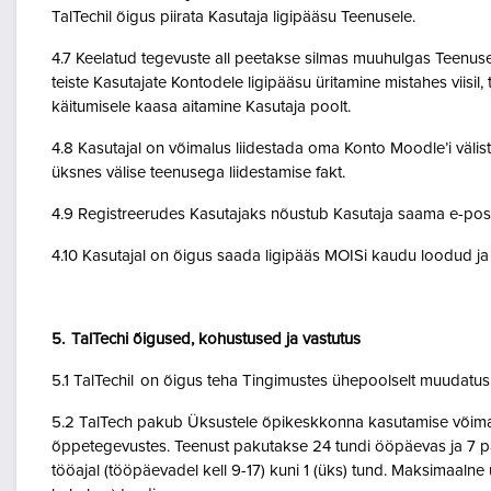
TalTechil õigus piirata Kasutaja ligipääsu Teenusele.
4.7 Keelatud tegevuste all peetakse silmas muuhulgas Teenuse 
teiste Kasutajate Kontodele ligipääsu üritamine mistahes viisil
käitumisele kaasa aitamine Kasutaja poolt.
4.8 Kasutajal on võimalus liidestada oma Konto Moodle’i väliste
üksnes välise teenusega liidestamise fakt.
4.9 Registreerudes Kasutajaks nõustub Kasutaja saama e-posti 
4.10 Kasutajal on õigus saada ligipääs MOISi kaudu loodud ja A
5. TalTechi õigused, kohustused ja vastutus
5.1 TalTechil on õigus teha Tingimustes ühepoolselt muudatusi 
5.2 TalTech pakub Üksustele õpikeskkonna kasutamise võimalu
õppetegevustes. Teenust pakutakse 24 tundi ööpäevas ja 7 pä
tööajal (tööpäevadel kell 9-17) kuni 1 (üks) tund. Maksimaal