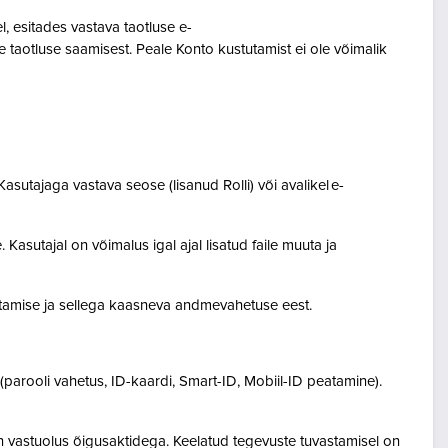
 esitades vastava taotluse e-
 taotluse saamisest. Peale Konto kustutamist ei ole võimalik
asutajaga vastava seose (lisanud Rolli) või avalikel e-
Kasutajal on võimalus igal ajal lisatud faile muuta ja
destamise ja sellega kaasneva andmevahetuse eest.
(parooli vahetus, ID-kaardi, Smart-ID, Mobiil-ID peatamine).
n vastuolus õigusaktidega. Keelatud tegevuste tuvastamisel on