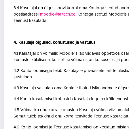
3.4 Kasutajal on õigus soovi korral oma Kontoga seotud andme
postiaadressil
moodle@taltech.ee
. Kontoga seotud Moodle’is a
Teenust kasutada.
4. Kasutaja õigused, kohustused ja vastutus
4.1 Kasutajal on võimalik Moodle’is läbiviidavas õppetöös osale
kursustel külalisena, kui selline võimalus on kursuse lisaja po
4.2 Konto loomisega tekib Kasutajale privaatsete failide ülesla
kustutada.
4.3 Kasutaja vastutab oma Kontole lisatud isikuandmete õigsu
4.4 Konto kasutamisel kohustub Kasutaja tegema kõik endast o
4.5 Võimaliku ohu korral kohustub Kasutaja võtma viivitamatult
Samuti tuleb tekkinud ohu korral teavitada Teenuse kasutajatu
4.6 Konto loomisel ja Teenuse kasutamisel on keelatud mistah