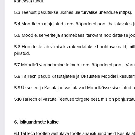
kaheksa) tundi.
5.3 Teenust pakutakse üksnes üle turvalise ühenduse (https).
5.4 Moodle on majutatud koostööpartneri poolt hallatavates ja
5.5 Moodle, serverite ja andmebaasi tarkvara hooldatakse jo
5.6 Hoolduste läbiviimiseks rakendatakse hooldusaknaid, mil
piiratud.
5.7 Moodle’i varundamine toimub koostööpartneri poolt. Var
5.8 TalTech pakub Kasutajatele ja Üksustele Moodle’i kasuta
5.9 Üksused ja Kasutajad vastutavad Moodle’isse sisestatud a
5.10 TalTech ei vastuta Teenuse tõrgete eest, mis on põhjustatud
6. Isikuandmete kaitse
6.1 TalTech töötleb vastutava töötlejana isikuandmeid Kasuta