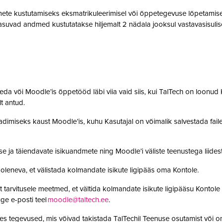
te kustutamiseks eksmatrikuleerimisel või õppetegevuse lõpetamisel,
suvad andmed kustutatakse hiljemalt 2 nädala jooksul vastavasisulise
da või Moodle’is õppetööd läbi viia vaid siis, kui TalTech on loonud K
olt antud.
adimiseks kaust Moodle’is, kuhu Kasutajal on võimalik salvestada faile. 
se ja täiendavate isikuandmete ning Moodle’i väliste teenustega lii
leneva, et välistada kolmandate isikute ligipääs oma Kontole.
 tarvitusele meetmed, et vältida kolmandate isikute ligipääsu Kontole 
ge e-posti teel
moodle@taltech.ee
.
es tegevused, mis võivad takistada TalTechil Teenuse osutamist või o