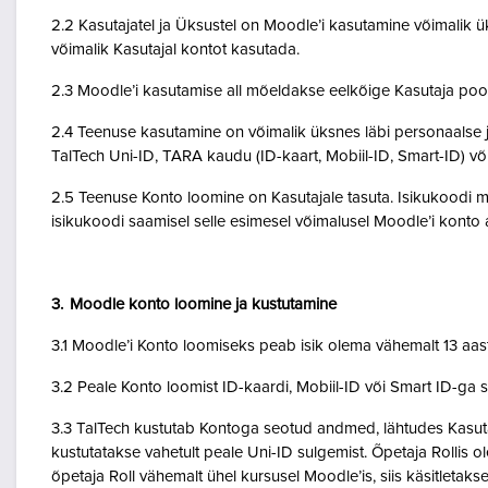
2.2 Kasutajatel ja Üksustel on Moodle’i kasutamine võimalik ük
võimalik Kasutajal kontot kasutada.
2.3 Moodle’i kasutamise all mõeldakse eelkõige Kasutaja poo
2.4 Teenuse kasutamine on võimalik üksnes läbi personaalse j
TalTech Uni-ID, TARA kaudu (ID-kaart, Mobiil-ID, Smart-ID) võ
2.5 Teenuse Konto loomine on Kasutajale tasuta. Isikukoodi mi
isikukoodi saamisel selle esimesel võimalusel Moodle’i kont
3. Moodle konto loomine ja kustutamine
3.1 Moodle’i Konto loomiseks peab isik olema vähemalt 13 aa
3.2 Peale Konto loomist ID-kaardi, Mobiil-ID või Smart ID-ga 
3.3 TalTech kustutab Kontoga seotud andmed, lähtudes Kasutaja
kustutatakse vahetult peale Uni-ID sulgemist. Õpetaja Rollis 
õpetaja Roll vähemalt ühel kursusel Moodle’is, siis käsitletakse