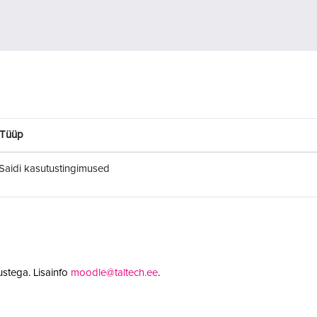
Tüüp
Saidi kasutustingimused
stega. Lisainfo
moodle@taltech.ee
.