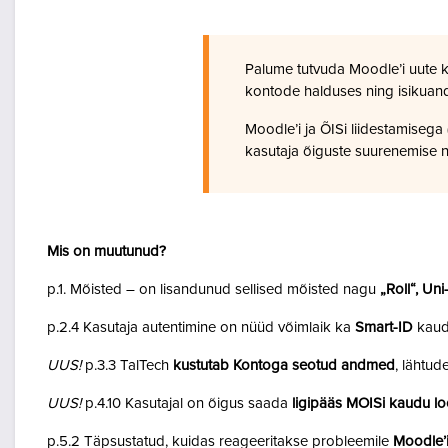
Palume tutvuda Moodle’i uute 
kontode halduses ning isikuan
Moodle’i ja ÕISi liidestamiseg
kasutaja õiguste suurenemise n
Mis on muutunud?
p.1. Mõisted – on lisandunud sellised mõisted nagu
„Roll“, Un
p.2.4 Kasutaja autentimine on nüüd võimlaik ka
Smart-ID
kaud
UUS!
p.3.3 TalTech
kustutab Kontoga seotud andmed
, lähtud
UUS!
p.4.10 Kasutajal on õigus saada
ligipääs MOISi kaudu lo
p.5.2 Täpsustatud, kuidas reageeritakse probleemile
Moodle’i