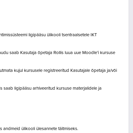
entimissüsteemi ligipääsu ülikooli tsentraalsetele IKT
audu saab Kasutaja õpetaja Rollis luua uue Moodle’i kursuse
tmata kujul kursusele registreeritud Kasutajale õpetaja ja/või
lis saab ligipääsu arhiveeritud kursuse materjalidele ja
 andmeid ülikooli ülesannete täitmiseks.