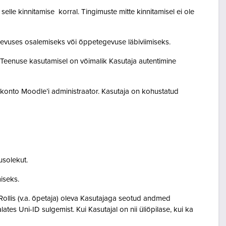
lle kinnitamise korral. Tingimuste mitte kinnitamisel ei ole
egevuses osalemiseks või õppetegevuse läbiviimiseks.
. Teenuse kasutamisel on võimalik Kasutaja autentimine
akonto Moodle’i administraator. Kasutaja on kohustatud
usolekut.
amiseks.
Rollis (v.a. õpetaja) oleva Kasutajaga seotud andmed
s Uni-ID sulgemist. Kui Kasutajal on nii üliõpilase, kui ka