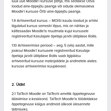
luua uue Moodle’i kursuse põhja, mis seotakse ÕISis
loodud aine-õppejõu paariga või siduda olemasoleva
Moodle’i kursuse ÕISi aine-õppejõu paariga.
1.9 Arhiveeritud kursus – MOISi kaudu loodud ja arhiivi
liigutatud kursus semestri lõpus, mis on nähtav ja
kättesaadav Moodle’is muutmata kujul kursusele
registreeritud Kasutajale õpetaja ja/või üliõpilase Rollis.
1.10 Arhiveerimise periood – aeg, 5 (viis) aastat, mille
jooksul Moodle’i kursusele registreeritud Kasutaja
õpetaja ja/või üliõpilase Rollis saab ligipääsu
arhiveeritud kursuse materjalidele ja andmetele alates
kursuse arhiveerimise kuupäevast.
2. Üldist
2.1 TalTech Moodle on TalTechi ametlik õppetegevuse
läbiviimise e-keskkond. TalTech Moodle’is töödeldakse
õppetegevuse käigus andmeid ülikooli ülesannete
täitmiseks.