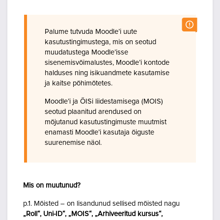
Palume tutvuda Moodle’i uute
kasutustingimustega, mis on seotud
muudatustega Moodle’isse
sisenemisvõimalustes, Moodle’i kontode
halduses ning isikuandmete kasutamise
ja kaitse põhimõtetes.
Moodle’i ja ÕISi liidestamisega (MOIS)
seotud plaanitud arendused on
mõjutanud kasutustingimuste muutmist
enamasti Moodle’i kasutaja õiguste
suurenemise näol.
Mis on muutunud?
p.1. Mõisted – on lisandunud sellised mõisted nagu
„Roll“, Uni-ID“, „MOIS“, „Arhiveeritud kursus“,