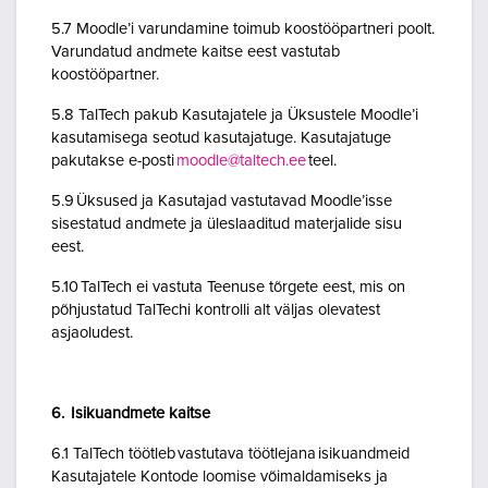
5.7 Moodle’i varundamine toimub koostööpartneri poolt.
Varundatud andmete kaitse eest vastutab
koostööpartner.
5.8 TalTech pakub Kasutajatele ja Üksustele Moodle’i
kasutamisega seotud kasutajatuge. Kasutajatuge
pakutakse e-posti
moodle@taltech.ee
teel.
5.9 Üksused ja Kasutajad vastutavad Moodle’isse
sisestatud andmete ja üleslaaditud materjalide sisu
eest.
5.10 TalTech ei vastuta Teenuse tõrgete eest, mis on
põhjustatud TalTechi kontrolli alt väljas olevatest
asjaoludest.
6. Isikuandmete kaitse
6.1 TalTech töötleb vastutava töötlejana isikuandmeid
Kasutajatele Kontode loomise võimaldamiseks ja