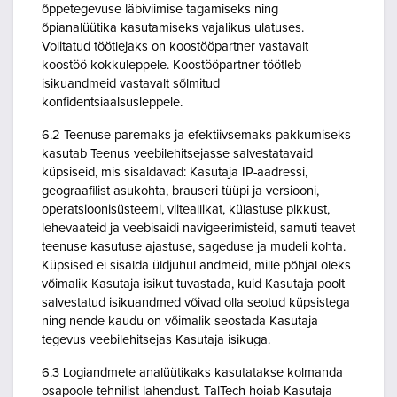
õppetegevuse läbiviimise tagamiseks ning
õpianalüütika kasutamiseks vajalikus ulatuses.
Volitatud töötlejaks on koostööpartner vastavalt
koostöö kokkuleppele. Koostööpartner töötleb
isikuandmeid vastavalt sõlmitud
konfidentsiaalsusleppele.
6.2 Teenuse paremaks ja efektiivsemaks pakkumiseks
kasutab Teenus veebilehitsejasse salvestatavaid
küpsiseid, mis sisaldavad: Kasutaja IP-aadressi,
geograafilist asukohta, brauseri tüüpi ja versiooni,
operatsioonisüsteemi, viiteallikat, külastuse pikkust,
lehevaateid ja veebisaidi navigeerimisteid, samuti teavet
teenuse kasutuse ajastuse, sageduse ja mudeli kohta.
Küpsised ei sisalda üldjuhul andmeid, mille põhjal oleks
võimalik Kasutaja isikut tuvastada, kuid Kasutaja poolt
salvestatud isikuandmed võivad olla seotud küpsistega
ning nende kaudu on võimalik seostada Kasutaja
tegevus veebilehitsejas Kasutaja isikuga.
6.3 Logiandmete analüütikaks kasutatakse kolmanda
osapoole tehnilist lahendust. TalTech hoiab Kasutaja