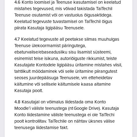
4.6 Konto loomisel ja Teenuse kasutamisel on keelatud
mistahes tegevused, mis võivad takistada TalTechil
Teenuse osutamist või on vastuolus õigusaktidega.
Keelatud tegevuste tuvastamisel on TalTechil õigus
piirata Kasutaja ligipääsu Teenusele.
4.7 Keelatud tegevuste all peetakse silmas muuhulgas
Teenuse ülekoormamist päringutega,
ebaturvalise/ebaseadusliku sisu lisamist süsteemi,
esinemist teise isikuna, autoriõiguste rikkumist, teiste
Kasutajate Kontodele ligipääsu üritamine mistahes viisil,
tahtlikult möödaminek või selle üritamine piirangutest
seoses juurdepääsuga Teenusele, vm etteheidetav
käitumine või sellisele käitumisele kaasa aitamine
Kasutaja poolt.
4.8 Kasutajal on võimalus liidestada oma Konto
Moodle’i väliste teenustega (nt Google Drive). Kasutaja
Konto liidestamine väliste teenustega ei ole TalTechi
poolt kontrollitav. TalTechile on nähtav üksnes välise
teenusega liidestamise fakt.