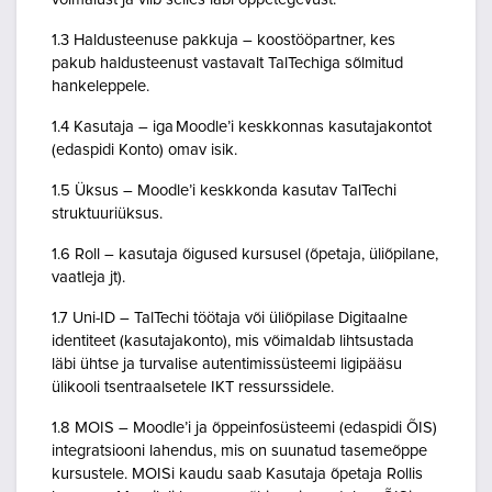
1.3 Haldusteenuse pakkuja – koostööpartner, kes
pakub haldusteenust vastavalt TalTechiga sõlmitud
hankeleppele.
1.4 Kasutaja – iga Moodle’i keskkonnas kasutajakontot
(edaspidi Konto) omav isik.
1.5 Üksus – Moodle’i keskkonda kasutav TalTechi
struktuuriüksus.
1.6 Roll – kasutaja õigused kursusel (õpetaja, üliõpilane,
vaatleja jt).
1.7 Uni-ID – TalTechi töötaja või üliõpilase Digitaalne
identiteet (kasutajakonto), mis võimaldab lihtsustada
läbi ühtse ja turvalise autentimissüsteemi ligipääsu
ülikooli tsentraalsetele IKT ressurssidele.
1.8 MOIS – Moodle’i ja õppeinfosüsteemi (edaspidi ÕIS)
integratsiooni lahendus, mis on suunatud tasemeõppe
kursustele. MOISi kaudu saab Kasutaja õpetaja Rollis