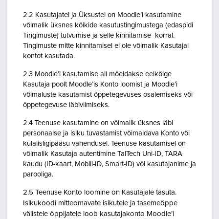
2.2 Kasutajatel ja Üksustel on Moodle’i kasutamine
võimalik üksnes kõikide kasutustingimustega (edaspidi
Tingimuste) tutvumise ja selle kinnitamise korral.
Tingimuste mitte kinnitamisel ei ole võimalik Kasutajal
kontot kasutada.
2.3 Moodle’i kasutamise all mõeldakse eelkõige
Kasutaja poolt Moodle’is Konto loomist ja Moodle’i
võimaluste kasutamist õppetegevuses osalemiseks või
õppetegevuse läbiviimiseks.
2.4 Teenuse kasutamine on võimalik üksnes läbi
personaalse ja isiku tuvastamist võimaldava Konto või
külalisligipääsu vahendusel. Teenuse kasutamisel on
võimalik Kasutaja autentimine TalTech Uni-ID, TARA
kaudu (ID-kaart, Mobiil-ID, Smart-ID) või kasutajanime ja
parooliga.
2.5 Teenuse Konto loomine on Kasutajale tasuta.
Isikukoodi mitteomavate isikutele ja tasemeõppe
välistele õppijatele loob kasutajakonto Moodle’i