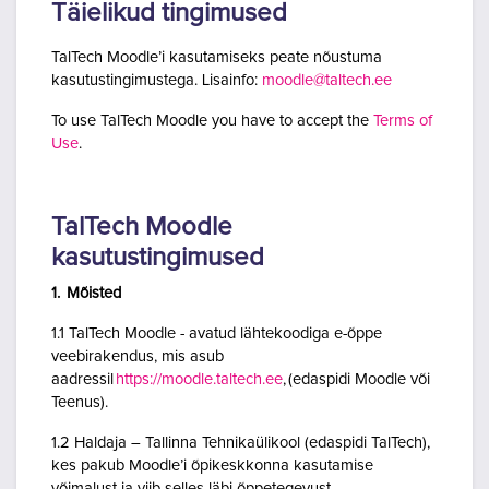
Täielikud tingimused
TalTech Moodle’i kasutamiseks peate nõustuma
kasutustingimustega. Lisainfo:
moodle@taltech.ee
To use TalTech Moodle you have to accept the
Terms of
Use
.
TalTech Moodle
kasutustingimused
1. Mõisted
1.1 TalTech Moodle - avatud lähtekoodiga e-õppe
veebirakendus, mis asub
aadressil
https://moodle.taltech.ee
, (edaspidi Moodle või
Teenus).
1.2 Haldaja – Tallinna Tehnikaülikool (edaspidi TalTech),
kes pakub Moodle’i õpikeskkonna kasutamise
võimalust ja viib selles läbi õppetegevust.