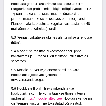
hooldusaegadel. Planeerimata katkestuste korral
reageeritakse probleemile tööajal (tööpäevadel kell 9-
17) kuni 1 (üks) tund. Maksimaalne ühekordne
planeerimata katkestuse kestvus on 4 (neli) tundi.
Planeerimata katkestuste kogukestvus aastas on 48
(nelikümmend kaheksa) tundi.
5.3 Teenust pakutakse üksnes üle turvalise ühenduse
(https).
5.4 Moodle on majutatud koostööpartneri poolt
hallatavates ja Euroopa Liidu territooriumil asuvates
serverites.
5.5 Moodle, serverite ja andmebaasi tarkvara
hooldatakse jooksvalt ajakohaste
turvavärskendustega.
5.6 Hoolduste läbiviimiseks rakendatakse
hooldusaknaid, mille kohta tuuakse täpsem teave
aadressil
https://moodle.taltech.ee
. Hooldusakende ajal
on Teenuse kasutamine tõkestatud või piiratud.