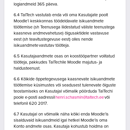
logiandmeid 365 päeva.
6.4 TalTech vastutab enda või oma Kasutajate poolt
Moodle’i keskkonnas töödeldavate isikuandmete
töötlemise (sh Teenusega liidestatud väliste teenustega
kaasneva andmevahetuse) õigusaktidele vastavuse
eest (sh teavitustegevuse eest) olles nende
isikuandmete vastutav töötleja.
6.5 Kasutajaandmete osas on koostööpartner volitatud
töötleja, pakkudes TalTechile Moodle majutus- ja
haldusteenust.
6.6 Kõikide õppetegevusega kaasnevate isikuandmete
töötlemise küsimustes või seadusest tulenevate õiguste
teostamiseks on Kasutajal võimalik pöörduda TalTechi
poole e-posti aadressil
henri.schasmin@taltech.ee
või
telefonil 620 2017.
6.7 Kasutajal on võimalik näha kõiki enda Moodle’is
sisalduvaid isikuandmeid igal hetkel Moodle’is oma
Konto andmete osas. Kasutaja kohustub hoidma on