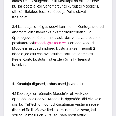
alates Uni-ID sulgemist. Kui Kasutajal on nii üliõpilase,
kui ka õpetaja Roll vähemalt ühel kursusel Moodle’is,
siis käsitletakse teda kui õpetaja Rollis olevat
Kasutajat.
3.4 Kasutajal on õigus soovi korral oma Kontoga seotud
andmete kustutamiseks eksmatrikuleerimisel või
õppetegevuse lõpetamisel, esitades vastava taotluse e-
postiaadressil
moodle@taltech.ee
. Kontoga seotud
Moodle’is asuvad andmed kustutatakse hiljemalt 2
nädala jooksul vastavasisulise taotluse saamisest.
Peale Konto kustutamist ei ole võimalik Teenust
kasutada.
4. Kasutaja õigused, kohustused ja vastutus
4.1 Kasutajal on võimalik Moodle’is läbiviidavas
õppetöös osaleda või Moodle’is õppetööd läbi viia vaid
siis, kui TalTech on loonud Kasutajaga vastava seose
(lisanud Rolli) või avalikel e-kursustel külalisena, kui
selline võimalus on kursuse lisaja poolt antud.