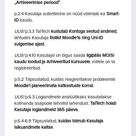
„Arhiveerimise periood“
.
p.2.4 Kasutaja autentimine on nüüd võimlaik ka
Smart-
ID
kaudu.
UUS!
p.3.3 TalTech
kustutab Kontoga seotud andmed
,
lähtudes Kasutaja
Rollist Moodle’is ning Uni-ID
sulgemise ajast
.
UUS!
p.4.10 Kasutajal on õigus saada
ligipääs MOISi
kaudu loodud ja Arhiveeritud kursusele
, millele on ta
registreeritud.
p.5.2 Täpsustatud, kuidas reageeritakse probleemile
Moodle’i planeerimata katkestuste korral
.
UUS!
p.6.3 Logiandmete analüütikaks kasutatakse
kolmanda osapoole tehnilist lahendust.
TalTech hoiab
Kasutaja logiandmeid 365 päeva
.
p.6.4-6.9 Täpsustatud,
kuidas toimub Kasutaja
isikuandmete kaitse
.