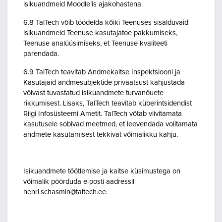
isikuandmeid Moodle’is ajakohastena.
6.8 TalTech võib töödelda kõiki Teenuses sisalduvaid
isikuandmeid Teenuse kasutajatoe pakkumiseks,
Teenuse analüüsimiseks, et Teenuse kvaliteeti
parendada.
6.9 TalTech teavitab Andmekaitse Inspektsiooni ja
Kasutajaid andmesubjektide privaatsust kahjustada
võivast tuvastatud isikuandmete turvanõuete
rikkumisest. Lisaks, TalTech teavitab küberintsidendist
Riigi Infosüsteemi Ametit. TalTech võtab viivitamata
kasutusele sobivad meetmed, et leevendada volitamata
andmete kasutamisest tekkivat võimalikku kahju.
Isikuandmete töötlemise ja kaitse küsimustega on
võimalik pöörduda e-posti aadressil
henri.schasmin@taltech.ee.