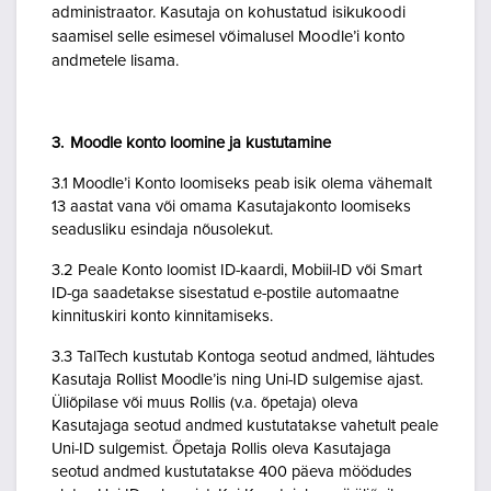
administraator. Kasutaja on kohustatud isikukoodi
saamisel selle esimesel võimalusel Moodle’i konto
andmetele lisama.
3. Moodle konto loomine ja kustutamine
3.1 Moodle’i Konto loomiseks peab isik olema vähemalt
13 aastat vana või omama Kasutajakonto loomiseks
seadusliku esindaja nõusolekut.
3.2 Peale Konto loomist ID-kaardi, Mobiil-ID või Smart
ID-ga saadetakse sisestatud e-postile automaatne
kinnituskiri konto kinnitamiseks.
3.3 TalTech kustutab Kontoga seotud andmed, lähtudes
Kasutaja Rollist Moodle’is ning Uni-ID sulgemise ajast.
Üliõpilase või muus Rollis (v.a. õpetaja) oleva
Kasutajaga seotud andmed kustutatakse vahetult peale
Uni-ID sulgemist. Õpetaja Rollis oleva Kasutajaga
seotud andmed kustutatakse 400 päeva möödudes