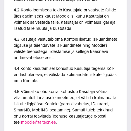
4.2 Konto loomisega tekib Kasutajale privaatsete failide
üleslaadimiseks kaust Moodle’is, kuhu Kasutajal on
võimalik salvestada faile. Kasutajal on võimalus igal ajal
lisatud faile muuta ja kustutada.
4.3 Kasutaja vastutab oma Kontole lisatud isikuandmete
õigsuse ja täiendavate isikuandmete ning Moodle’i
väliste teenustega liidestamise ja sellega kaasneva
andmevahetuse eest.
4.4 Konto kasutamisel kohustub Kasutaja tegema kõik
endast oleneva, et välistada kolmandate isikute ligipääs
oma Kontole.
4.5 Võimaliku ohu korral kohustub Kasutaja võtma
viivitamatult tarvitusele meetmed, et vältida kolmandate
isikute ligipääsu Kontole (parooli vahetus, ID-kaardi,
Smart-ID, Mobiil-ID peatamine). Samuti tuleb tekkinud
ohu korral teavitada Teenuse kasutajatuge e-posti
teel
moodle@taltech.ee
.