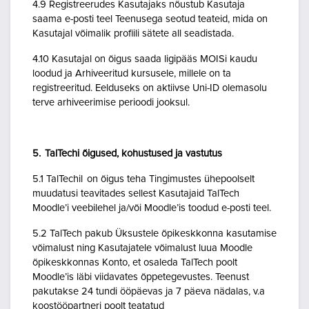
4.9 Registreerudes Kasutajaks nõustub Kasutaja
saama e-posti teel Teenusega seotud teateid, mida on
Kasutajal võimalik profiili sätete all seadistada.
4.10 Kasutajal on õigus saada ligipääs MOISi kaudu
loodud ja Arhiveeritud kursusele, millele on ta
registreeritud. Eelduseks on aktiivse Uni-ID olemasolu
terve arhiveerimise perioodi jooksul.
5. TalTechi õigused, kohustused ja vastutus
5.1 TalTechil on õigus teha Tingimustes ühepoolselt
muudatusi teavitades sellest Kasutajaid TalTech
Moodle’i veebilehel ja/või Moodle’is toodud e-posti teel.
5.2 TalTech pakub Üksustele õpikeskkonna kasutamise
võimalust ning Kasutajatele võimalust luua Moodle
õpikeskkonnas Konto, et osaleda TalTech poolt
Moodle’is läbi viidavates õppetegevustes. Teenust
pakutakse 24 tundi ööpäevas ja 7 päeva nädalas, v.a
koostööpartneri poolt teatatud