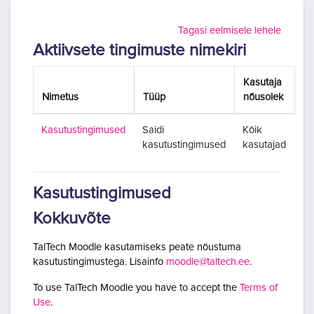
Jäta vahele peasisuni
Tagasi eelmisele lehele
Aktiivsete tingimuste nimekiri
Kasutaja
Nimetus
Tüüp
nõusolek
Kasutustingimused
Saidi
Kõik
kasutustingimused
kasutajad
Kasutustingimused
Kokkuvõte
TalTech Moodle kasutamiseks peate nõustuma
kasutustingimustega. Lisainfo
moodle@taltech.ee
.
To use TalTech Moodle you have to accept the
Terms of
Use
.