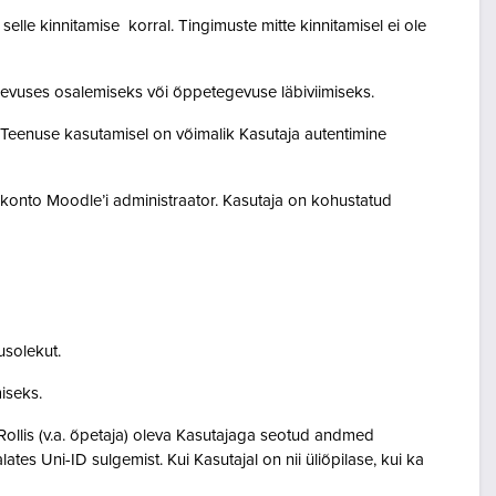
lle kinnitamise korral. Tingimuste mitte kinnitamisel ei ole
egevuses osalemiseks või õppetegevuse läbiviimiseks.
. Teenuse kasutamisel on võimalik Kasutaja autentimine
akonto Moodle’i administraator. Kasutaja on kohustatud
usolekut.
amiseks.
Rollis (v.a. õpetaja) oleva Kasutajaga seotud andmed
s Uni-ID sulgemist. Kui Kasutajal on nii üliõpilase, kui ka