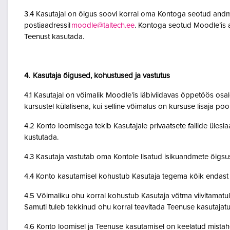
3.4 Kasutajal on õigus soovi korral oma Kontoga seotud andme
postiaadressil
moodle@taltech.ee
. Kontoga seotud Moodle’is a
Teenust kasutada.
4. Kasutaja õigused, kohustused ja vastutus
4.1 Kasutajal on võimalik Moodle’is läbiviidavas õppetöös osale
kursustel külalisena, kui selline võimalus on kursuse lisaja po
4.2 Konto loomisega tekib Kasutajale privaatsete failide ülesla
kustutada.
4.3 Kasutaja vastutab oma Kontole lisatud isikuandmete õigsu
4.4 Konto kasutamisel kohustub Kasutaja tegema kõik endast o
4.5 Võimaliku ohu korral kohustub Kasutaja võtma viivitamatult
Samuti tuleb tekkinud ohu korral teavitada Teenuse kasutajatu
4.6 Konto loomisel ja Teenuse kasutamisel on keelatud mistah