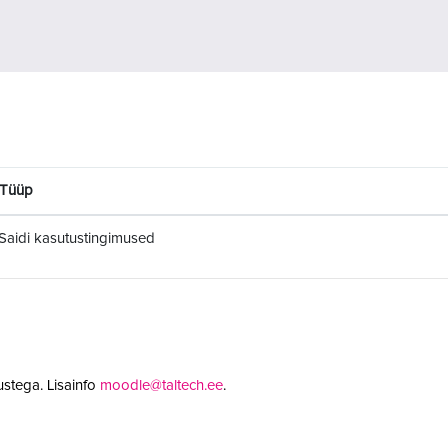
Tüüp
Saidi kasutustingimused
stega. Lisainfo
moodle@taltech.ee
.