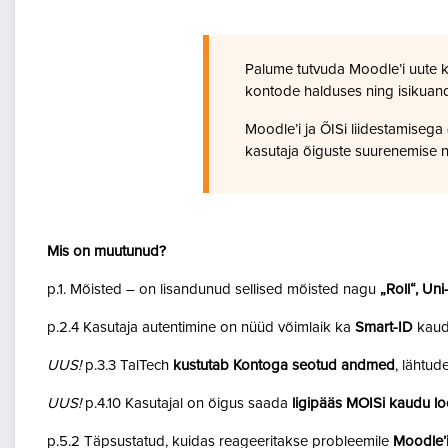
Palume tutvuda Moodle’i uute 
kontode halduses ning isikuan
Moodle’i ja ÕISi liidestamiseg
kasutaja õiguste suurenemise n
Mis on muutunud?
p.1. Mõisted – on lisandunud sellised mõisted nagu
„Roll“, Un
p.2.4 Kasutaja autentimine on nüüd võimlaik ka
Smart-ID
kaud
UUS!
p.3.3 TalTech
kustutab Kontoga seotud andmed
, lähtud
UUS!
p.4.10 Kasutajal on õigus saada
ligipääs MOISi kaudu lo
p.5.2 Täpsustatud, kuidas reageeritakse probleemile
Moodle’i