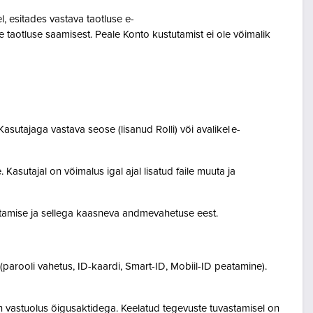
 esitades vastava taotluse e-
 taotluse saamisest. Peale Konto kustutamist ei ole võimalik
asutajaga vastava seose (lisanud Rolli) või avalikel e-
Kasutajal on võimalus igal ajal lisatud faile muuta ja
destamise ja sellega kaasneva andmevahetuse eest.
(parooli vahetus, ID-kaardi, Smart-ID, Mobiil-ID peatamine).
n vastuolus õigusaktidega. Keelatud tegevuste tuvastamisel on