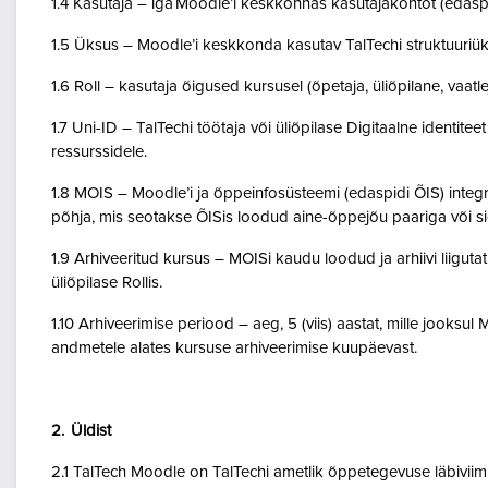
1.4 Kasutaja – iga Moodle’i keskkonnas kasutajakontot (edasp
1.5 Üksus – Moodle’i keskkonda kasutav TalTechi struktuuriü
1.6 Roll – kasutaja õigused kursusel (õpetaja, üliõpilane, vaatlej
1.7 Uni-ID – TalTechi töötaja või üliõpilase Digitaalne identitee
ressurssidele.
1.8 MOIS – Moodle’i ja õppeinfosüsteemi (edaspidi ÕIS) inte
põhja, mis seotakse ÕISis loodud aine-õppejõu paariga või 
1.9 Arhiveeritud kursus – MOISi kaudu loodud ja arhiivi liigut
üliõpilase Rollis.
1.10 Arhiveerimise periood – aeg, 5 (viis) aastat, mille jooksul
andmetele alates kursuse arhiveerimise kuupäevast.
2. Üldist
2.1 TalTech Moodle on TalTechi ametlik õppetegevuse läbivii