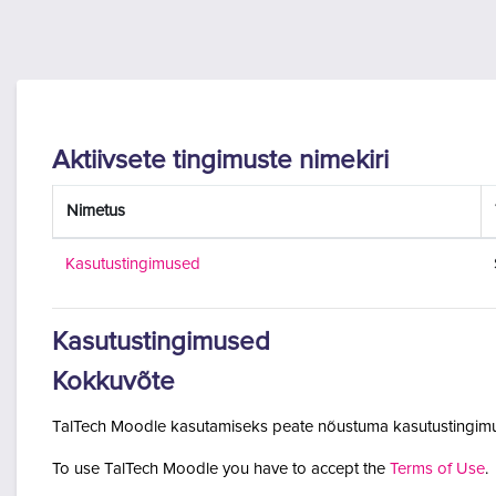
Jäta vahele peasisuni
Aktiivsete tingimuste nimekiri
Nimetus
Kasutustingimused
Kasutustingimused
Kokkuvõte
TalTech Moodle kasutamiseks peate nõustuma kasutustingimu
To use TalTech Moodle you have to accept the
Terms of Use
.