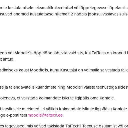
te kustutamiseks eksmatrikuleerimisel või õppetegevuse lõpetamisel,
suvad andmed kustutatakse hiljemalt 2 nädala jooksul vastavasisulise
da või Moodle’is õppetööd läbi viia vaid siis, kui TalTech on loonud K
olt antud.
adimiseks kaust Moodle’is, kuhu Kasutajal on võimalik salvestada faile. 
se ja täiendavate isikuandmete ning Moodle’i väliste teenustega lii
leneva, et välistada kolmandate isikute ligipääs oma Kontole.
 tarvitusele meetmed, et vältida kolmandate isikute ligipääsu Kontole 
ge e-posti teel
moodle@taltech.ee
.
es tegevused, mis võivad takistada TalTechil Teenuse osutamist või o