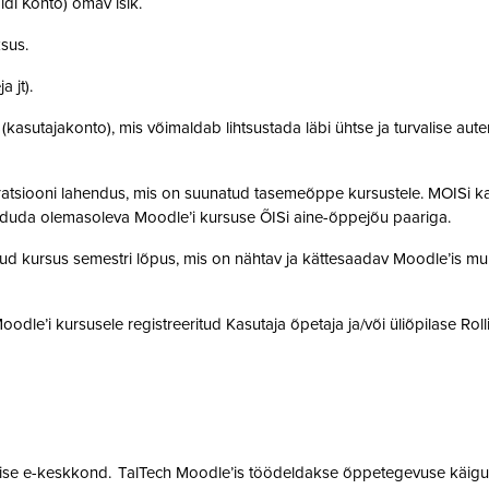
idi Konto) omav isik.
ksus.
a jt).
t (kasutajakonto), mis võimaldab lihtsustada läbi ühtse ja turvalise aut
gratsiooni lahendus, mis on suunatud tasemeõppe kursustele. MOISi k
siduda olemasoleva Moodle’i kursuse ÕISi aine-õppejõu paariga.
atud kursus semestri lõpus, mis on nähtav ja kättesaadav Moodle’is muu
 Moodle’i kursusele registreeritud Kasutaja õpetaja ja/või üliõpilase Rol
mise e-keskkond. TalTech Moodle’is töödeldakse õppetegevuse käigus