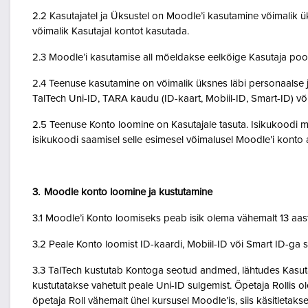
2.2 Kasutajatel ja Üksustel on Moodle’i kasutamine võimalik ük
võimalik Kasutajal kontot kasutada.
2.3 Moodle’i kasutamise all mõeldakse eelkõige Kasutaja poo
2.4 Teenuse kasutamine on võimalik üksnes läbi personaalse j
TalTech Uni-ID, TARA kaudu (ID-kaart, Mobiil-ID, Smart-ID) võ
2.5 Teenuse Konto loomine on Kasutajale tasuta. Isikukoodi mi
isikukoodi saamisel selle esimesel võimalusel Moodle’i kont
3. Moodle konto loomine ja kustutamine
3.1 Moodle’i Konto loomiseks peab isik olema vähemalt 13 aa
3.2 Peale Konto loomist ID-kaardi, Mobiil-ID või Smart ID-ga 
3.3 TalTech kustutab Kontoga seotud andmed, lähtudes Kasutaja
kustutatakse vahetult peale Uni-ID sulgemist. Õpetaja Rollis 
õpetaja Roll vähemalt ühel kursusel Moodle’is, siis käsitletakse