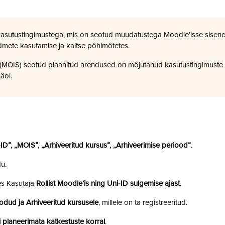
kasutustingimustega, mis on seotud muudatustega Moodle’isse sisene
dmete kasutamise ja kaitse põhimõtetes.
a (MOIS) seotud plaanitud arendused on mõjutanud kasutustingimuste
äol.
i-ID“, „MOIS“, „Arhiveeritud kursus“, „Arhiveerimise periood“
.
u.
es Kasutaja
Rollist Moodle’is ning Uni-ID sulgemise ajast
.
odud ja Arhiveeritud kursusele
, millele on ta registreeritud.
 planeerimata katkestuste korral
.