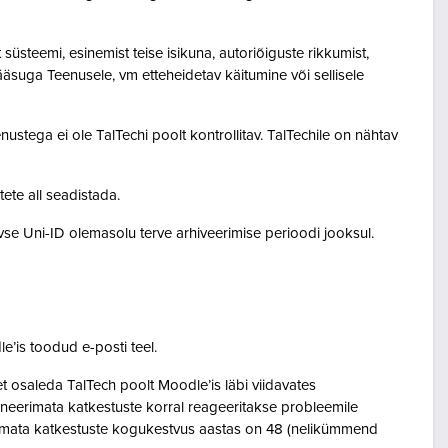
steemi, esinemist teise isikuna, autoriõiguste rikkumist,
pääsuga Teenusele, vm etteheidetav käitumine või sellisele
ustega ei ole TalTechi poolt kontrollitav. TalTechile on nähtav
tete all seadistada.
ivse Uni-ID olemasolu terve arhiveerimise perioodi jooksul.
le’is toodud e-posti teel.
osaleda TalTech poolt Moodle’is läbi viidavates
neerimata katkestuste korral reageeritakse probleemile
eerimata katkestuste kogukestvus aastas on 48 (nelikümmend