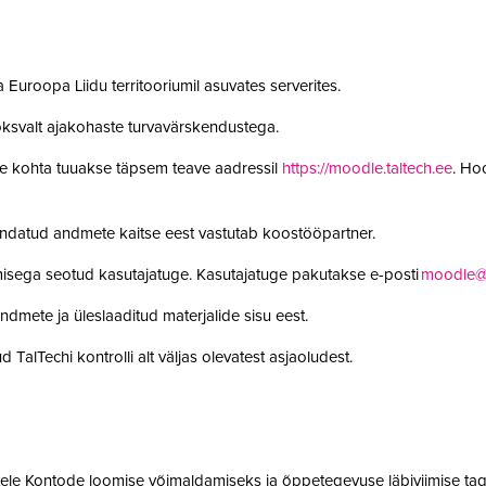
 Euroopa Liidu territooriumil asuvates serverites.
oksvalt ajakohaste turvavärskendustega.
le kohta tuuakse täpsem teave aadressil
https://moodle.taltech.ee
. Ho
undatud andmete kaitse eest vastutab koostööpartner.
misega seotud kasutajatuge. Kasutajatuge pakutakse e-posti
moodle@t
ndmete ja üleslaaditud materjalide sisu eest.
 TalTechi kontrolli alt väljas olevatest asjaoludest.
jatele Kontode loomise võimaldamiseks ja õppetegevuse läbiviimise tag