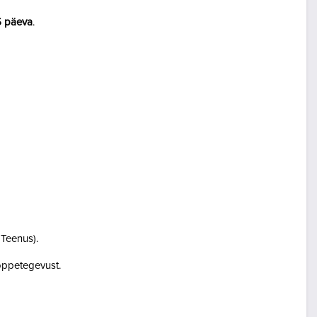
5 päeva
.
i Teenus).
i õppetegevust.