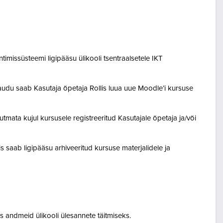
entimissüsteemi ligipääsu ülikooli tsentraalsetele IKT
audu saab Kasutaja õpetaja Rollis luua uue Moodle’i kursuse
tmata kujul kursusele registreeritud Kasutajale õpetaja ja/või
lis saab ligipääsu arhiveeritud kursuse materjalidele ja
 andmeid ülikooli ülesannete täitmiseks.