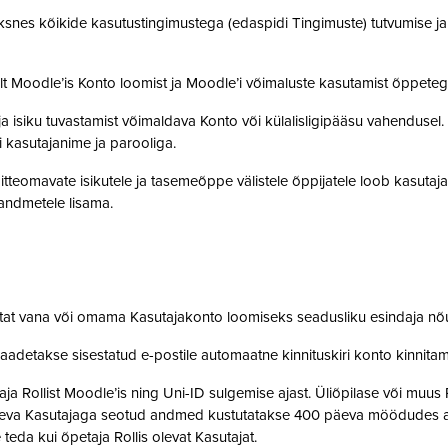
snes kõikide kasutustingimustega (edaspidi Tingimuste) tutvumise ja se
lt Moodle’is Konto loomist ja Moodle’i võimaluste kasutamist õppet
a isiku tuvastamist võimaldava Konto või külalisligipääsu vahendusel
i kasutajanime ja parooliga.
tteomavate isikutele ja tasemeõppe välistele õppijatele loob kasutaj
o andmetele lisama.
stat vana või omama Kasutajakonto loomiseks seadusliku esindaja nõ
saadetakse sisestatud e-postile automaatne kinnituskiri konto kinnit
 Rollist Moodle’is ning Uni-ID sulgemise ajast. Üliõpilase või muus 
oleva Kasutajaga seotud andmed kustutatakse 400 päeva möödudes alate
 teda kui õpetaja Rollis olevat Kasutajat.