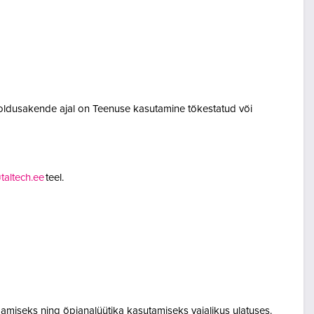
oldusakende ajal on Teenuse kasutamine tõkestatud või
altech.ee
teel.
amiseks ning õpianalüütika kasutamiseks vajalikus ulatuses.