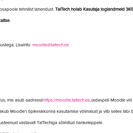
sapoole tehnilist lahendust.
TalTech hoiab Kasutaja logiandmeid 36
aitse
.
ustega. Lisainfo:
moodle@taltech.ee
us, mis asub aadressil
https://moodle.taltech.ee
, (edaspidi Moodle võ
 pakub Moodle’i õpikeskkonna kasutamise võimalust ja viib selles läb
steenust vastavalt TalTechiga sõlmitud hankeleppele.