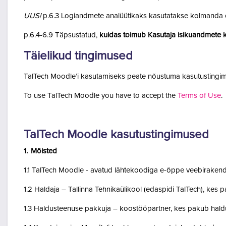
UUS!
p.6.3 Logiandmete analüütikaks kasutatakse kolmanda o
p.6.4-6.9 Täpsustatud,
kuidas toimub Kasutaja isikuandmete k
Täielikud tingimused
TalTech Moodle’i kasutamiseks peate nõustuma kasutustingim
To use TalTech Moodle you have to accept the
Terms of Use
.
TalTech Moodle kasutustingimused
1. Mõisted
1.1 TalTech Moodle - avatud lähtekoodiga e-õppe veebirakend
1.2 Haldaja – Tallinna Tehnikaülikool (edaspidi TalTech), kes
1.3 Haldusteenuse pakkuja – koostööpartner, kes pakub haldu