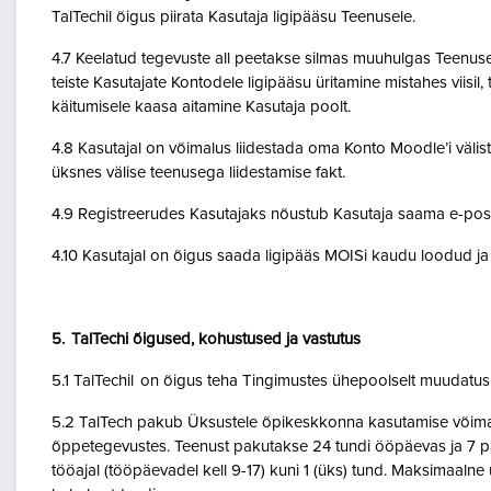
TalTechil õigus piirata Kasutaja ligipääsu Teenusele.
4.7 Keelatud tegevuste all peetakse silmas muuhulgas Teenuse 
teiste Kasutajate Kontodele ligipääsu üritamine mistahes viisil
käitumisele kaasa aitamine Kasutaja poolt.
4.8 Kasutajal on võimalus liidestada oma Konto Moodle’i väliste
üksnes välise teenusega liidestamise fakt.
4.9 Registreerudes Kasutajaks nõustub Kasutaja saama e-posti 
4.10 Kasutajal on õigus saada ligipääs MOISi kaudu loodud ja A
5. TalTechi õigused, kohustused ja vastutus
5.1 TalTechil on õigus teha Tingimustes ühepoolselt muudatusi 
5.2 TalTech pakub Üksustele õpikeskkonna kasutamise võimalu
õppetegevustes. Teenust pakutakse 24 tundi ööpäevas ja 7 pä
tööajal (tööpäevadel kell 9-17) kuni 1 (üks) tund. Maksimaal