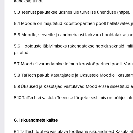
kaheksa) tundi.
5.3 Teenust pakutakse üksnes üle turvalise ühenduse (https).
5.4 Moodle on majutatud koostööpartneri poolt hallatavates ja
5.5 Moodle, serverite ja andmebaasi tarkvara hooldatakse jo
5.6 Hoolduste läbiviimiseks rakendatakse hooldusaknaid, mil
piiratud.
5.7 Moodle’i varundamine toimub koostööpartneri poolt. Var
5.8 TalTech pakub Kasutajatele ja Üksustele Moodle’i kasuta
5.9 Üksused ja Kasutajad vastutavad Moodle’isse sisestatud a
5.10 TalTech ei vastuta Teenuse tõrgete eest, mis on põhjustatud
6. Isikuandmete kaitse
6.1 TalTech töötleb vastutava töötlejana isikuandmeid Kasuta