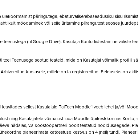
ülekoormamist päringutega, ebaturvalise/ebaseadusliku sisu lisamist sü
, tahtlikult möödaminek või selle üritamine piirangutest seoses juurde
 teenustega (nt Google Drive). Kasutaja Konto liidestamine väliste teen
teel Teenusega seotud teateid, mida on Kasutajal võimalik profiili sä
rhiveeritud kursusele, millele on ta registreeritud. Eelduseks on akti
teavitades sellest Kasutajaid TalTech Moodle’i veebilehel ja/või Mood
st ning Kasutajatele võimalust luua Moodle õpikeskkonnas Konto, et 
eva nädalas, v.a koostööpartneri poolt teatatud hooldusaegadel. Pla
ne ühekordne planeerimata katkestuse kestvus on 4 (neli) tundi. Plan