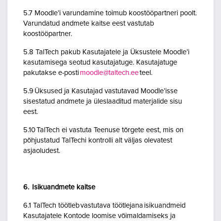
5.7 Moodle’i varundamine toimub koostööpartneri poolt.
Varundatud andmete kaitse eest vastutab
koostööpartner.
5.8 TalTech pakub Kasutajatele ja Üksustele Moodle’i
kasutamisega seotud kasutajatuge. Kasutajatuge
pakutakse e-posti
moodle@taltech.ee
teel.
5.9 Üksused ja Kasutajad vastutavad Moodle’isse
sisestatud andmete ja üleslaaditud materjalide sisu
eest.
5.10 TalTech ei vastuta Teenuse tõrgete eest, mis on
põhjustatud TalTechi kontrolli alt väljas olevatest
asjaoludest.
6. Isikuandmete kaitse
6.1 TalTech töötleb vastutava töötlejana isikuandmeid
Kasutajatele Kontode loomise võimaldamiseks ja