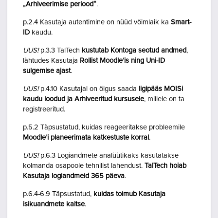
„Arhiveerimise periood“
.
p.2.4 Kasutaja autentimine on nüüd võimlaik ka
Smart-
ID
kaudu.
UUS!
p.3.3 TalTech
kustutab Kontoga seotud andmed
,
lähtudes Kasutaja
Rollist Moodle’is ning Uni-ID
sulgemise ajast
.
UUS!
p.4.10 Kasutajal on õigus saada
ligipääs MOISi
kaudu loodud ja Arhiveeritud kursusele
, millele on ta
registreeritud.
p.5.2 Täpsustatud, kuidas reageeritakse probleemile
Moodle’i planeerimata katkestuste korral
.
UUS!
p.6.3 Logiandmete analüütikaks kasutatakse
kolmanda osapoole tehnilist lahendust.
TalTech hoiab
Kasutaja logiandmeid 365 päeva
.
p.6.4-6.9 Täpsustatud,
kuidas toimub Kasutaja
isikuandmete kaitse
.