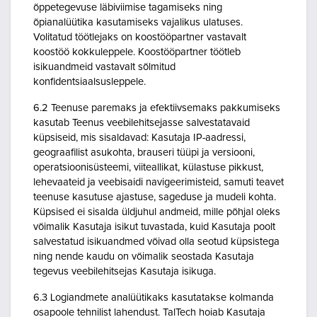
õppetegevuse läbiviimise tagamiseks ning
õpianalüütika kasutamiseks vajalikus ulatuses.
Volitatud töötlejaks on koostööpartner vastavalt
koostöö kokkuleppele. Koostööpartner töötleb
isikuandmeid vastavalt sõlmitud
konfidentsiaalsusleppele.
6.2 Teenuse paremaks ja efektiivsemaks pakkumiseks
kasutab Teenus veebilehitsejasse salvestatavaid
küpsiseid, mis sisaldavad: Kasutaja IP-aadressi,
geograafilist asukohta, brauseri tüüpi ja versiooni,
operatsioonisüsteemi, viiteallikat, külastuse pikkust,
lehevaateid ja veebisaidi navigeerimisteid, samuti teavet
teenuse kasutuse ajastuse, sageduse ja mudeli kohta.
Küpsised ei sisalda üldjuhul andmeid, mille põhjal oleks
võimalik Kasutaja isikut tuvastada, kuid Kasutaja poolt
salvestatud isikuandmed võivad olla seotud küpsistega
ning nende kaudu on võimalik seostada Kasutaja
tegevus veebilehitsejas Kasutaja isikuga.
6.3 Logiandmete analüütikaks kasutatakse kolmanda
osapoole tehnilist lahendust. TalTech hoiab Kasutaja