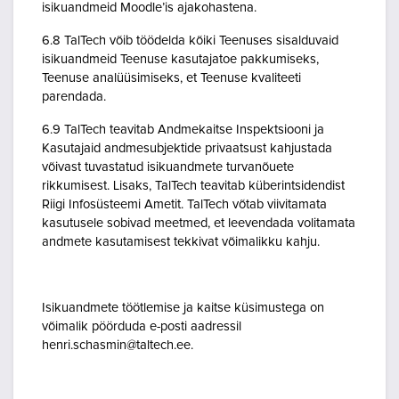
isikuandmeid Moodle’is ajakohastena.
6.8 TalTech võib töödelda kõiki Teenuses sisalduvaid
isikuandmeid Teenuse kasutajatoe pakkumiseks,
Teenuse analüüsimiseks, et Teenuse kvaliteeti
parendada.
6.9 TalTech teavitab Andmekaitse Inspektsiooni ja
Kasutajaid andmesubjektide privaatsust kahjustada
võivast tuvastatud isikuandmete turvanõuete
rikkumisest. Lisaks, TalTech teavitab küberintsidendist
Riigi Infosüsteemi Ametit. TalTech võtab viivitamata
kasutusele sobivad meetmed, et leevendada volitamata
andmete kasutamisest tekkivat võimalikku kahju.
Isikuandmete töötlemise ja kaitse küsimustega on
võimalik pöörduda e-posti aadressil
henri.schasmin@taltech.ee.