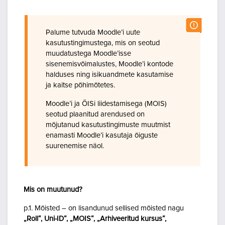
Palume tutvuda Moodle’i uute
kasutustingimustega, mis on seotud
muudatustega Moodle’isse
sisenemisvõimalustes, Moodle’i kontode
halduses ning isikuandmete kasutamise
ja kaitse põhimõtetes.
Moodle’i ja ÕISi liidestamisega (MOIS)
seotud plaanitud arendused on
mõjutanud kasutustingimuste muutmist
enamasti Moodle’i kasutaja õiguste
suurenemise näol.
Mis on muutunud?
p.1. Mõisted – on lisandunud sellised mõisted nagu
„Roll“, Uni-ID“, „MOIS“, „Arhiveeritud kursus“,