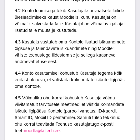
4.2 Konto loomisega tekib Kasutajale privaatsete failide
üleslaadimiseks kaust Moodle’is, kuhu Kasutajal on
võimalik salvestada faile. Kasutajal on võimalus igal ajal
lisatud faile muuta ja kustutada.
4.3 Kasutaja vastutab oma Kontole lisatud isikuandmete
õigsuse ja täiendavate isikuandmete ning Moodle’i
väliste teenustega liidestamise ja sellega kaasneva
andmevahetuse eest.
4.4 Konto kasutamisel kohustub Kasutaja tegema kõik
endast oleneva, et välistada kolmandate isikute ligipääs
oma Kontole.
4.5 Võimaliku ohu korral kohustub Kasutaja võtma
viivitamatult tarvitusele meetmed, et vältida kolmandate
isikute ligipääsu Kontole (parooli vahetus, ID-kaardi,
Smart-ID, Mobiil-ID peatamine). Samuti tuleb tekkinud
ohu korral teavitada Teenuse kasutajatuge e-posti
teel
moodle@taltech.ee
.