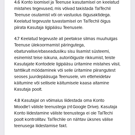
4.6 Konto loomisel ja Teenuse kasutamisel on keelatud
mistahes tegevused, mis võivad takistada TalTechil
Teenuse osutamist või on vastuolus õigusaktidega.
Keelatud tegevuste tuvastamisel on TalTechil õigus
piirata Kasutaja ligipääsu Teenusele.
4.7 Keelatud tegevuste all peetakse silmas muuhulgas
Teenuse ülekoormamist päringutega,
ebaturvalise/ebaseadusliku sisu lisamist süsteemi,
esinemist teise isikuna, autoriõiguste rikkumist, teiste
Kasutajate Kontodele ligipääsu üritamine mistahes viisil,
tahtlikult möödaminek või selle üritamine piirangutest
seoses juurdepääsuga Teenusele, vm etteheidetav
käitumine või sellisele käitumisele kaasa aitamine
Kasutaja poolt.
4.8 Kasutajal on võimalus liidestada oma Konto
Moodle’i väliste teenustega (nt Google Drive). Kasutaja
Konto liidestamine väliste teenustega ei ole TalTechi
poolt kontrollitav. TalTechile on nähtav üksnes välise
teenusega liidestamise fakt.