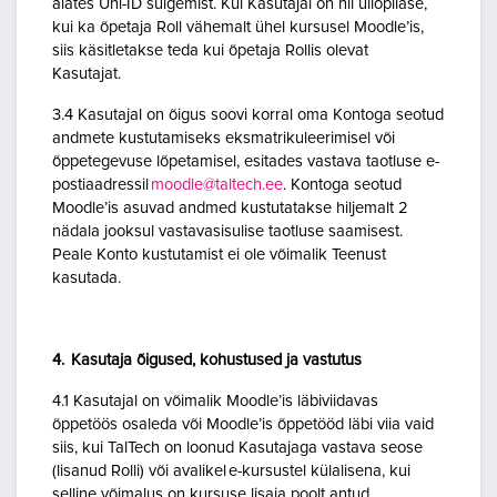
alates Uni-ID sulgemist. Kui Kasutajal on nii üliõpilase,
kui ka õpetaja Roll vähemalt ühel kursusel Moodle’is,
siis käsitletakse teda kui õpetaja Rollis olevat
Kasutajat.
3.4 Kasutajal on õigus soovi korral oma Kontoga seotud
andmete kustutamiseks eksmatrikuleerimisel või
õppetegevuse lõpetamisel, esitades vastava taotluse e-
postiaadressil
moodle@taltech.ee
. Kontoga seotud
Moodle’is asuvad andmed kustutatakse hiljemalt 2
nädala jooksul vastavasisulise taotluse saamisest.
Peale Konto kustutamist ei ole võimalik Teenust
kasutada.
4. Kasutaja õigused, kohustused ja vastutus
4.1 Kasutajal on võimalik Moodle’is läbiviidavas
õppetöös osaleda või Moodle’is õppetööd läbi viia vaid
siis, kui TalTech on loonud Kasutajaga vastava seose
(lisanud Rolli) või avalikel e-kursustel külalisena, kui
selline võimalus on kursuse lisaja poolt antud.