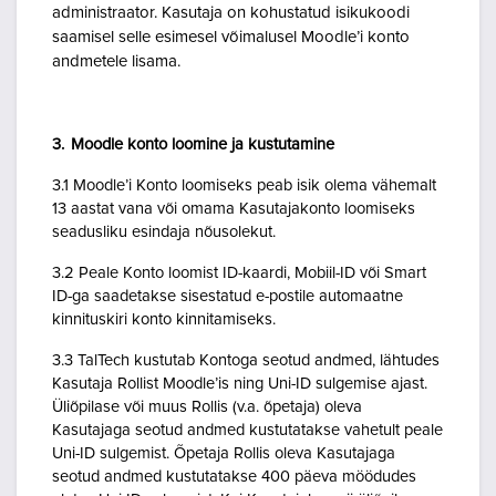
administraator. Kasutaja on kohustatud isikukoodi
saamisel selle esimesel võimalusel Moodle’i konto
andmetele lisama.
3. Moodle konto loomine ja kustutamine
3.1 Moodle’i Konto loomiseks peab isik olema vähemalt
13 aastat vana või omama Kasutajakonto loomiseks
seadusliku esindaja nõusolekut.
3.2 Peale Konto loomist ID-kaardi, Mobiil-ID või Smart
ID-ga saadetakse sisestatud e-postile automaatne
kinnituskiri konto kinnitamiseks.
3.3 TalTech kustutab Kontoga seotud andmed, lähtudes
Kasutaja Rollist Moodle’is ning Uni-ID sulgemise ajast.
Üliõpilase või muus Rollis (v.a. õpetaja) oleva
Kasutajaga seotud andmed kustutatakse vahetult peale
Uni-ID sulgemist. Õpetaja Rollis oleva Kasutajaga
seotud andmed kustutatakse 400 päeva möödudes