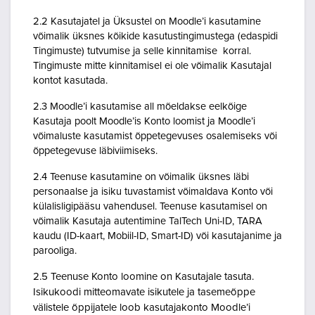
2.2 Kasutajatel ja Üksustel on Moodle’i kasutamine
võimalik üksnes kõikide kasutustingimustega (edaspidi
Tingimuste) tutvumise ja selle kinnitamise korral.
Tingimuste mitte kinnitamisel ei ole võimalik Kasutajal
kontot kasutada.
2.3 Moodle’i kasutamise all mõeldakse eelkõige
Kasutaja poolt Moodle’is Konto loomist ja Moodle’i
võimaluste kasutamist õppetegevuses osalemiseks või
õppetegevuse läbiviimiseks.
2.4 Teenuse kasutamine on võimalik üksnes läbi
personaalse ja isiku tuvastamist võimaldava Konto või
külalisligipääsu vahendusel. Teenuse kasutamisel on
võimalik Kasutaja autentimine TalTech Uni-ID, TARA
kaudu (ID-kaart, Mobiil-ID, Smart-ID) või kasutajanime ja
parooliga.
2.5 Teenuse Konto loomine on Kasutajale tasuta.
Isikukoodi mitteomavate isikutele ja tasemeõppe
välistele õppijatele loob kasutajakonto Moodle’i