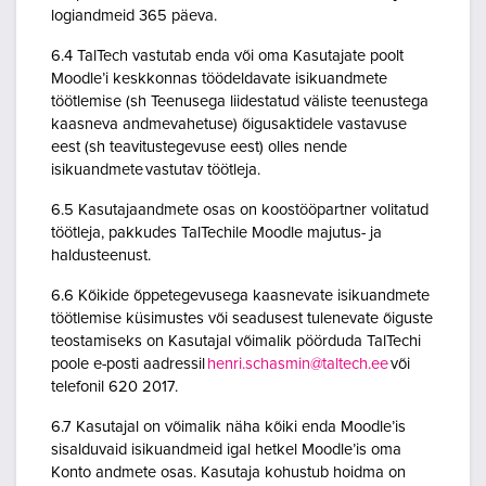
logiandmeid 365 päeva.
6.4 TalTech vastutab enda või oma Kasutajate poolt
Moodle’i keskkonnas töödeldavate isikuandmete
töötlemise (sh Teenusega liidestatud väliste teenustega
kaasneva andmevahetuse) õigusaktidele vastavuse
eest (sh teavitustegevuse eest) olles nende
isikuandmete vastutav töötleja.
6.5 Kasutajaandmete osas on koostööpartner volitatud
töötleja, pakkudes TalTechile Moodle majutus- ja
haldusteenust.
6.6 Kõikide õppetegevusega kaasnevate isikuandmete
töötlemise küsimustes või seadusest tulenevate õiguste
teostamiseks on Kasutajal võimalik pöörduda TalTechi
poole e-posti aadressil
henri.schasmin@taltech.ee
või
telefonil 620 2017.
6.7 Kasutajal on võimalik näha kõiki enda Moodle’is
sisalduvaid isikuandmeid igal hetkel Moodle’is oma
Konto andmete osas. Kasutaja kohustub hoidma on