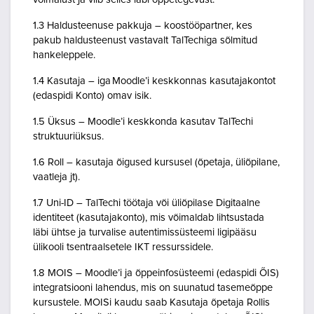
1.3 Haldusteenuse pakkuja – koostööpartner, kes
pakub haldusteenust vastavalt TalTechiga sõlmitud
hankeleppele.
1.4 Kasutaja – iga Moodle’i keskkonnas kasutajakontot
(edaspidi Konto) omav isik.
1.5 Üksus – Moodle’i keskkonda kasutav TalTechi
struktuuriüksus.
1.6 Roll – kasutaja õigused kursusel (õpetaja, üliõpilane,
vaatleja jt).
1.7 Uni-ID – TalTechi töötaja või üliõpilase Digitaalne
identiteet (kasutajakonto), mis võimaldab lihtsustada
läbi ühtse ja turvalise autentimissüsteemi ligipääsu
ülikooli tsentraalsetele IKT ressurssidele.
1.8 MOIS – Moodle’i ja õppeinfosüsteemi (edaspidi ÕIS)
integratsiooni lahendus, mis on suunatud tasemeõppe
kursustele. MOISi kaudu saab Kasutaja õpetaja Rollis