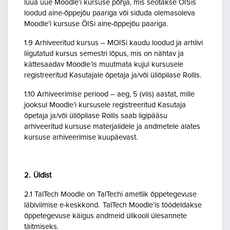
luua uue Moodle’i kursuse põhja, mis seotakse ÕISis
loodud aine-õppejõu paariga või siduda olemasoleva
Moodle’i kursuse ÕISi aine-õppejõu paariga.
1.9 Arhiveeritud kursus – MOISi kaudu loodud ja arhiivi
liigutatud kursus semestri lõpus, mis on nähtav ja
kättesaadav Moodle’is muutmata kujul kursusele
registreeritud Kasutajale õpetaja ja/või üliõpilase Rollis.
1.10 Arhiveerimise periood – aeg, 5 (viis) aastat, mille
jooksul Moodle’i kursusele registreeritud Kasutaja
õpetaja ja/või üliõpilase Rollis saab ligipääsu
arhiveeritud kursuse materjalidele ja andmetele alates
kursuse arhiveerimise kuupäevast.
2. Üldist
2.1 TalTech Moodle on TalTechi ametlik õppetegevuse
läbiviimise e-keskkond. TalTech Moodle’is töödeldakse
õppetegevuse käigus andmeid ülikooli ülesannete
täitmiseks.