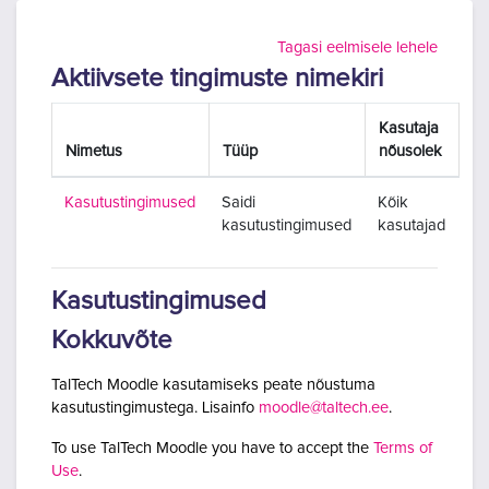
Jäta vahele peasisuni
Tagasi eelmisele lehele
Aktiivsete tingimuste nimekiri
Kasutaja
Nimetus
Tüüp
nõusolek
Kasutustingimused
Saidi
Kõik
kasutustingimused
kasutajad
Kasutustingimused
Kokkuvõte
TalTech Moodle kasutamiseks peate nõustuma
kasutustingimustega. Lisainfo
moodle@taltech.ee
.
To use TalTech Moodle you have to accept the
Terms of
Use
.