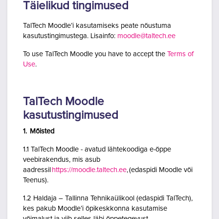
Täielikud tingimused
TalTech Moodle’i kasutamiseks peate nõustuma
kasutustingimustega. Lisainfo:
moodle@taltech.ee
To use TalTech Moodle you have to accept the
Terms of
Use
.
TalTech Moodle
kasutustingimused
1. Mõisted
1.1 TalTech Moodle - avatud lähtekoodiga e-õppe
veebirakendus, mis asub
aadressil
https://moodle.taltech.ee
, (edaspidi Moodle või
Teenus).
1.2 Haldaja – Tallinna Tehnikaülikool (edaspidi TalTech),
kes pakub Moodle’i õpikeskkonna kasutamise
võimalust ja viib selles läbi õppetegevust.