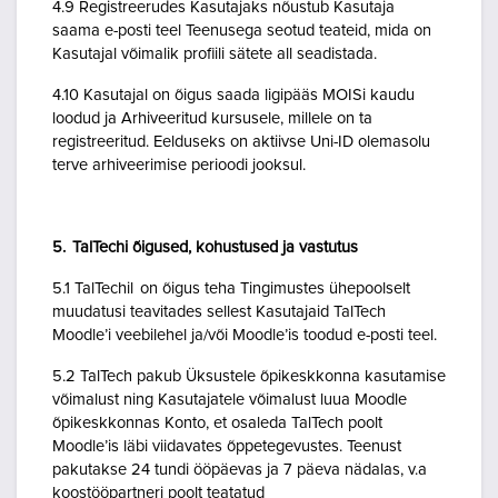
4.9 Registreerudes Kasutajaks nõustub Kasutaja
saama e-posti teel Teenusega seotud teateid, mida on
Kasutajal võimalik profiili sätete all seadistada.
4.10 Kasutajal on õigus saada ligipääs MOISi kaudu
loodud ja Arhiveeritud kursusele, millele on ta
registreeritud. Eelduseks on aktiivse Uni-ID olemasolu
terve arhiveerimise perioodi jooksul.
5. TalTechi õigused, kohustused ja vastutus
5.1 TalTechil on õigus teha Tingimustes ühepoolselt
muudatusi teavitades sellest Kasutajaid TalTech
Moodle’i veebilehel ja/või Moodle’is toodud e-posti teel.
5.2 TalTech pakub Üksustele õpikeskkonna kasutamise
võimalust ning Kasutajatele võimalust luua Moodle
õpikeskkonnas Konto, et osaleda TalTech poolt
Moodle’is läbi viidavates õppetegevustes. Teenust
pakutakse 24 tundi ööpäevas ja 7 päeva nädalas, v.a
koostööpartneri poolt teatatud