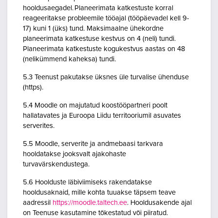
hooldusaegadel. Planeerimata katkestuste korral
reageeritakse probleemile tööajal (tööpäevadel kell 9-
17) kuni 1 (üks) tund. Maksimaalne ühekordne
planeerimata katkestuse kestvus on 4 (neli) tundi.
Planeerimata katkestuste kogukestvus aastas on 48
(nelikümmend kaheksa) tundi.
5.3 Teenust pakutakse üksnes üle turvalise ühenduse
(https).
5.4 Moodle on majutatud koostööpartneri poolt
hallatavates ja Euroopa Liidu territooriumil asuvates
serverites.
5.5 Moodle, serverite ja andmebaasi tarkvara
hooldatakse jooksvalt ajakohaste
turvavärskendustega.
5.6 Hoolduste läbiviimiseks rakendatakse
hooldusaknaid, mille kohta tuuakse täpsem teave
aadressil
https://moodle.taltech.ee
. Hooldusakende ajal
on Teenuse kasutamine tõkestatud või piiratud.