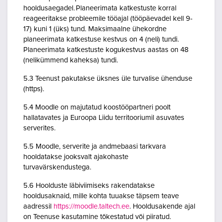
hooldusaegadel. Planeerimata katkestuste korral
reageeritakse probleemile tööajal (tööpäevadel kell 9-
17) kuni 1 (üks) tund. Maksimaalne ühekordne
planeerimata katkestuse kestvus on 4 (neli) tundi.
Planeerimata katkestuste kogukestvus aastas on 48
(nelikümmend kaheksa) tundi.
5.3 Teenust pakutakse üksnes üle turvalise ühenduse
(https).
5.4 Moodle on majutatud koostööpartneri poolt
hallatavates ja Euroopa Liidu territooriumil asuvates
serverites.
5.5 Moodle, serverite ja andmebaasi tarkvara
hooldatakse jooksvalt ajakohaste
turvavärskendustega.
5.6 Hoolduste läbiviimiseks rakendatakse
hooldusaknaid, mille kohta tuuakse täpsem teave
aadressil
https://moodle.taltech.ee
. Hooldusakende ajal
on Teenuse kasutamine tõkestatud või piiratud.