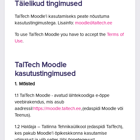
Täielikud tingimused
TalTech Moodle’i kasutamiseks peate nõustuma
kasutustingimustega. Lisainfo:
moodle@taltech.ee
To use TalTech Moodle you have to accept the
Terms of
Use
.
TalTech Moodle
kasutustingimused
1. Mõisted
1.1 TalTech Moodle - avatud lähtekoodiga e-õppe
veebirakendus, mis asub
aadressil
https://moodle.taltech.ee
, (edaspidi Moodle või
Teenus).
1.2 Haldaja – Tallinna Tehnikaülikool (edaspidi TalTech),
kes pakub Moodle’i õpikeskkonna kasutamise
võimalust ja viib selles läbi õppetegevust.