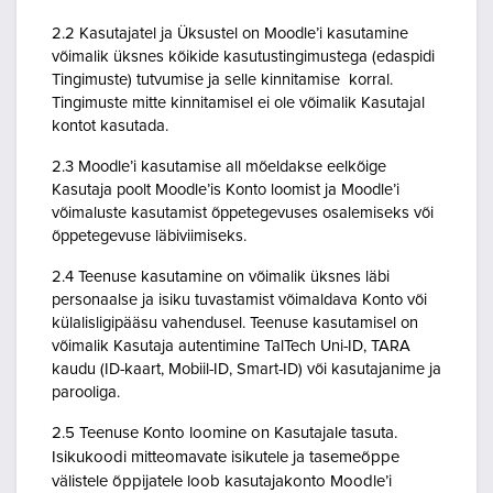
2.2 Kasutajatel ja Üksustel on Moodle’i kasutamine
võimalik üksnes kõikide kasutustingimustega (edaspidi
Tingimuste) tutvumise ja selle kinnitamise korral.
Tingimuste mitte kinnitamisel ei ole võimalik Kasutajal
kontot kasutada.
2.3 Moodle’i kasutamise all mõeldakse eelkõige
Kasutaja poolt Moodle’is Konto loomist ja Moodle’i
võimaluste kasutamist õppetegevuses osalemiseks või
õppetegevuse läbiviimiseks.
2.4 Teenuse kasutamine on võimalik üksnes läbi
personaalse ja isiku tuvastamist võimaldava Konto või
külalisligipääsu vahendusel. Teenuse kasutamisel on
võimalik Kasutaja autentimine TalTech Uni-ID, TARA
kaudu (ID-kaart, Mobiil-ID, Smart-ID) või kasutajanime ja
parooliga.
2.5 Teenuse Konto loomine on Kasutajale tasuta.
Isikukoodi mitteomavate isikutele ja tasemeõppe
välistele õppijatele loob kasutajakonto Moodle’i