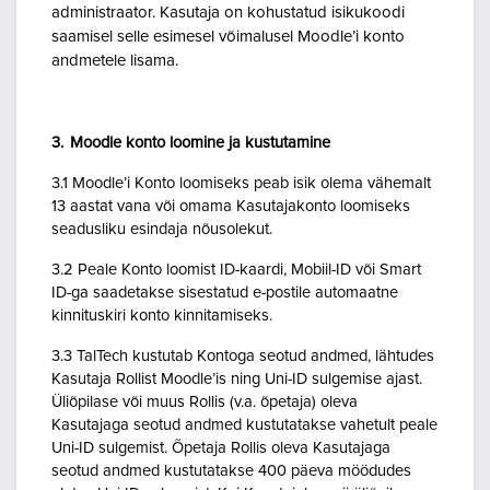
administraator. Kasutaja on kohustatud isikukoodi
saamisel selle esimesel võimalusel Moodle’i konto
andmetele lisama.
3. Moodle konto loomine ja kustutamine
3.1 Moodle’i Konto loomiseks peab isik olema vähemalt
13 aastat vana või omama Kasutajakonto loomiseks
seadusliku esindaja nõusolekut.
3.2 Peale Konto loomist ID-kaardi, Mobiil-ID või Smart
ID-ga saadetakse sisestatud e-postile automaatne
kinnituskiri konto kinnitamiseks.
3.3 TalTech kustutab Kontoga seotud andmed, lähtudes
Kasutaja Rollist Moodle’is ning Uni-ID sulgemise ajast.
Üliõpilase või muus Rollis (v.a. õpetaja) oleva
Kasutajaga seotud andmed kustutatakse vahetult peale
Uni-ID sulgemist. Õpetaja Rollis oleva Kasutajaga
seotud andmed kustutatakse 400 päeva möödudes