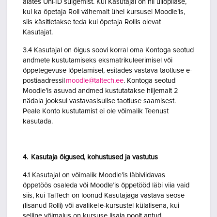
alates Uni-ID sulgemist. Kui Kasutajal on nii üliõpilase,
kui ka õpetaja Roll vähemalt ühel kursusel Moodle’is,
siis käsitletakse teda kui õpetaja Rollis olevat
Kasutajat.
3.4 Kasutajal on õigus soovi korral oma Kontoga seotud
andmete kustutamiseks eksmatrikuleerimisel või
õppetegevuse lõpetamisel, esitades vastava taotluse e-
postiaadressil
moodle@taltech.ee
. Kontoga seotud
Moodle’is asuvad andmed kustutatakse hiljemalt 2
nädala jooksul vastavasisulise taotluse saamisest.
Peale Konto kustutamist ei ole võimalik Teenust
kasutada.
4. Kasutaja õigused, kohustused ja vastutus
4.1 Kasutajal on võimalik Moodle’is läbiviidavas
õppetöös osaleda või Moodle’is õppetööd läbi viia vaid
siis, kui TalTech on loonud Kasutajaga vastava seose
(lisanud Rolli) või avalikel e-kursustel külalisena, kui
selline võimalus on kursuse lisaja poolt antud.