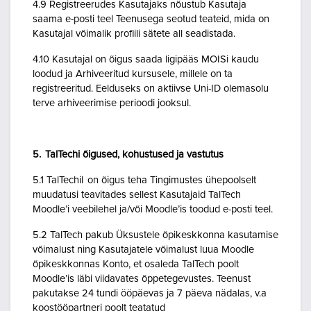
4.9 Registreerudes Kasutajaks nõustub Kasutaja
saama e-posti teel Teenusega seotud teateid, mida on
Kasutajal võimalik profiili sätete all seadistada.
4.10 Kasutajal on õigus saada ligipääs MOISi kaudu
loodud ja Arhiveeritud kursusele, millele on ta
registreeritud. Eelduseks on aktiivse Uni-ID olemasolu
terve arhiveerimise perioodi jooksul.
5. TalTechi õigused, kohustused ja vastutus
5.1 TalTechil on õigus teha Tingimustes ühepoolselt
muudatusi teavitades sellest Kasutajaid TalTech
Moodle’i veebilehel ja/või Moodle’is toodud e-posti teel.
5.2 TalTech pakub Üksustele õpikeskkonna kasutamise
võimalust ning Kasutajatele võimalust luua Moodle
õpikeskkonnas Konto, et osaleda TalTech poolt
Moodle’is läbi viidavates õppetegevustes. Teenust
pakutakse 24 tundi ööpäevas ja 7 päeva nädalas, v.a
koostööpartneri poolt teatatud