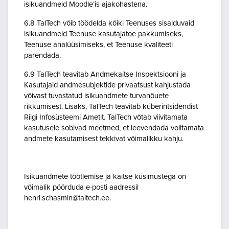
isikuandmeid Moodle’is ajakohastena.
6.8 TalTech võib töödelda kõiki Teenuses sisalduvaid
isikuandmeid Teenuse kasutajatoe pakkumiseks,
Teenuse analüüsimiseks, et Teenuse kvaliteeti
parendada.
6.9 TalTech teavitab Andmekaitse Inspektsiooni ja
Kasutajaid andmesubjektide privaatsust kahjustada
võivast tuvastatud isikuandmete turvanõuete
rikkumisest. Lisaks, TalTech teavitab küberintsidendist
Riigi Infosüsteemi Ametit. TalTech võtab viivitamata
kasutusele sobivad meetmed, et leevendada volitamata
andmete kasutamisest tekkivat võimalikku kahju.
Isikuandmete töötlemise ja kaitse küsimustega on
võimalik pöörduda e-posti aadressil
henri.schasmin@taltech.ee.