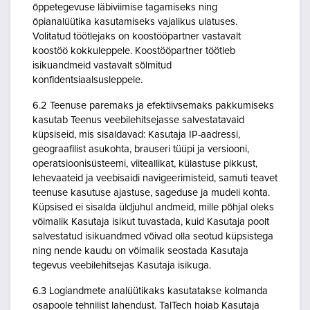
õppetegevuse läbiviimise tagamiseks ning
õpianalüütika kasutamiseks vajalikus ulatuses.
Volitatud töötlejaks on koostööpartner vastavalt
koostöö kokkuleppele. Koostööpartner töötleb
isikuandmeid vastavalt sõlmitud
konfidentsiaalsusleppele.
6.2 Teenuse paremaks ja efektiivsemaks pakkumiseks
kasutab Teenus veebilehitsejasse salvestatavaid
küpsiseid, mis sisaldavad: Kasutaja IP-aadressi,
geograafilist asukohta, brauseri tüüpi ja versiooni,
operatsioonisüsteemi, viiteallikat, külastuse pikkust,
lehevaateid ja veebisaidi navigeerimisteid, samuti teavet
teenuse kasutuse ajastuse, sageduse ja mudeli kohta.
Küpsised ei sisalda üldjuhul andmeid, mille põhjal oleks
võimalik Kasutaja isikut tuvastada, kuid Kasutaja poolt
salvestatud isikuandmed võivad olla seotud küpsistega
ning nende kaudu on võimalik seostada Kasutaja
tegevus veebilehitsejas Kasutaja isikuga.
6.3 Logiandmete analüütikaks kasutatakse kolmanda
osapoole tehnilist lahendust. TalTech hoiab Kasutaja