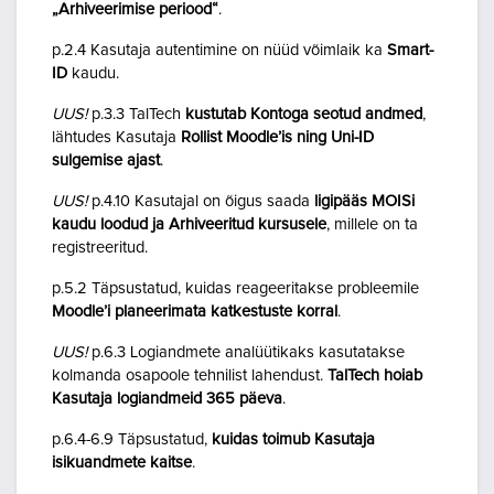
„Arhiveerimise periood“
.
p.2.4 Kasutaja autentimine on nüüd võimlaik ka
Smart-
ID
kaudu.
UUS!
p.3.3 TalTech
kustutab Kontoga seotud andmed
,
lähtudes Kasutaja
Rollist Moodle’is ning Uni-ID
sulgemise ajast
.
UUS!
p.4.10 Kasutajal on õigus saada
ligipääs MOISi
kaudu loodud ja Arhiveeritud kursusele
, millele on ta
registreeritud.
p.5.2 Täpsustatud, kuidas reageeritakse probleemile
Moodle’i planeerimata katkestuste korral
.
UUS!
p.6.3 Logiandmete analüütikaks kasutatakse
kolmanda osapoole tehnilist lahendust.
TalTech hoiab
Kasutaja logiandmeid 365 päeva
.
p.6.4-6.9 Täpsustatud,
kuidas toimub Kasutaja
isikuandmete kaitse
.