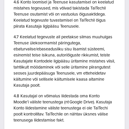
4.6 Konto loomisel ja Teenuse kasutamisel on keelatud
mistahes tegevused, mis võivad takistada TalTechil
Teenuse osutamist või on vastuolus õigusaktidega.
Keelatud tegevuste tuvastamisel on TalTechil õigus
piirata Kasutaja ligipääsu Teenusele.
4.7 Keelatud tegevuste all peetakse silmas muuhulgas
Teenuse ülekoormamist päringutega,
ebaturvalise/ebaseadusliku sisu lisamist süsteemi,
esinemist teise isikuna, autoriõiguste rikkumist, teiste
Kasutajate Kontodele ligipääsu üritamine mistahes viisil,
tahtlikult möödaminek või selle üritamine piirangutest
seoses juurdepääsuga Teenusele, vm etteheidetav
käitumine või sellisele käitumisele kaasa aitamine
Kasutaja poolt.
4.8 Kasutajal on võimalus liidestada oma Konto
Moodle’i väliste teenustega (nt Google Drive). Kasutaja
Konto liidestamine väliste teenustega ei ole TalTechi
poolt kontrollitav. TalTechile on nähtav üksnes välise
teenusega liidestamise fakt.