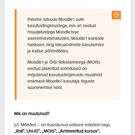
Palume tutvuda Moodle’i uute
kasutustingimustega, mis on seotud
muudatustega Moodle’isse
sisenemisvõimalustes, Moodle’i kontode
halduses ning isikuandmete kasutamise
ja kaitse põhimõtetes.
Moodle’i ja ÕISi liidestamisega (MOIS)
seotud plaanitud arendused on
mõjutanud kasutustingimuste muutmist
enamasti Moodle’i kasutaja õiguste
suurenemise näol.
Mis on muutunud?
p.1. Mõisted – on lisandunud sellised mõisted nagu
„Roll“, Uni-ID“, „MOIS“, „Arhiveeritud kursus“,