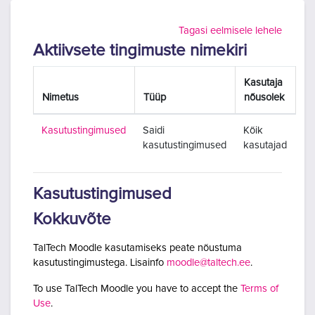
Jäta vahele peasisuni
Tagasi eelmisele lehele
Aktiivsete tingimuste nimekiri
Kasutaja
Nimetus
Tüüp
nõusolek
Kasutustingimused
Saidi
Kõik
kasutustingimused
kasutajad
Kasutustingimused
Kokkuvõte
TalTech Moodle kasutamiseks peate nõustuma
kasutustingimustega. Lisainfo
moodle@taltech.ee
.
To use TalTech Moodle you have to accept the
Terms of
Use
.