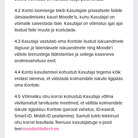
4.2 Konto loomisega tekib Kasutajale privaatsete failide
üleslaadimiseks kaust Moodle’is, kuhu Kasutajal on
võimalik salvestada faile. Kasutajal on võimalus igal ajal
lisatud faile muuta ja kustutada.
4.3 Kasutaja vastutab oma Kontole lisatud isikuandmete
õigsuse ja täiendavate isikuandmete ning Moodle’i
väliste teenustega liidestamise ja sellega kaasneva
andmevahetuse eest.
4.4 Konto kasutamisel kohustub Kasutaja tegema kõik
endast oleneva, et välistada kolmandate isikute ligipääs
oma Kontole.
4.5 Võimaliku ohu korral kohustub Kasutaja võtma
viivitamatult tarvitusele meetmed, et vältida kolmandate
isikute ligipääsu Kontole (parooli vahetus, ID-kaardi,
Smart-ID, Mobiil-ID peatamine). Samuti tuleb tekkinud
ohu korral teavitada Teenuse kasutajatuge e-posti
teel
moodle@taltech.ee
.