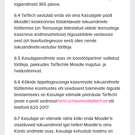
logiandmeid 365 päeva.
6.4 TalTech vastutab enda või oma Kasutajate poolt
Moodle’i keskkonnas töödeldavate isikuandmete
töötlemise (sh Teenusega liidestatud väliste teenustega
kaasneva andmevahetuse) õigusaktidele vastavuse
eest (sh teavitustegevuse eest) olles nende
isikuandmete vastutav töötleja.
6.5 Kasutajaandmete osas on koostööpartner volitatud
töötleja, pakkudes TalTechile Moodle majutus- ja
haldusteenust.
6.6 Kõikide õppetegevusega kaasnevate isikuandmete
töötlemise küsimustes või seadusest tulenevate õiguste
teostamiseks on Kasutajal võimalik pöörduda TalTechi
poole e-posti aadressil
henri.schasmin@taltech.ee
või
telefonil 620 2017.
6.7 Kasutajal on võimalik näha kõiki enda Moodle’is
sisalduvaid isikuandmeid igal hetkel Moodle’is oma
Konto andmete osas. Kasutaja kohustub hoidma on