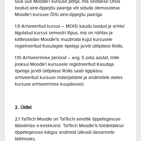
luua uue Moodle’i kursuse põhja, mis seotakse ÕISis
loodud aine-õppejõu paariga või siduda olemasoleva
Moodle’i kursuse ÕISi aine-õppejõu paariga.
1.9 Arhiveeritud kursus – MOISi kaudu loodud ja arhiivi
liigutatud kursus semestri lõpus, mis on nähtav ja
kättesaadav Moodle’is muutmata kujul kursusele
registreeritud Kasutajale õpetaja ja/või üliõpilase Rollis.
1.10 Arhiveerimise periood – aeg, 5 (viis) aastat, mille
jooksul Moodle’i kursusele registreeritud Kasutaja
õpetaja ja/või üliõpilase Rollis saab ligipääsu
arhiveeritud kursuse materjalidele ja andmetele alates
kursuse arhiveerimise kuupäevast.
2. Üldist
2.1 TalTech Moodle on TalTechi ametlik õppetegevuse
läbiviimise e-keskkond. TalTech Moodle’is töödeldakse
õppetegevuse käigus andmeid ülikooli ülesannete
täitmiseks.