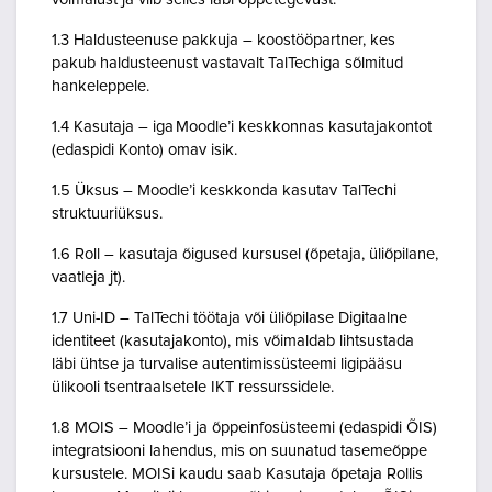
1.3 Haldusteenuse pakkuja – koostööpartner, kes
pakub haldusteenust vastavalt TalTechiga sõlmitud
hankeleppele.
1.4 Kasutaja – iga Moodle’i keskkonnas kasutajakontot
(edaspidi Konto) omav isik.
1.5 Üksus – Moodle’i keskkonda kasutav TalTechi
struktuuriüksus.
1.6 Roll – kasutaja õigused kursusel (õpetaja, üliõpilane,
vaatleja jt).
1.7 Uni-ID – TalTechi töötaja või üliõpilase Digitaalne
identiteet (kasutajakonto), mis võimaldab lihtsustada
läbi ühtse ja turvalise autentimissüsteemi ligipääsu
ülikooli tsentraalsetele IKT ressurssidele.
1.8 MOIS – Moodle’i ja õppeinfosüsteemi (edaspidi ÕIS)
integratsiooni lahendus, mis on suunatud tasemeõppe
kursustele. MOISi kaudu saab Kasutaja õpetaja Rollis