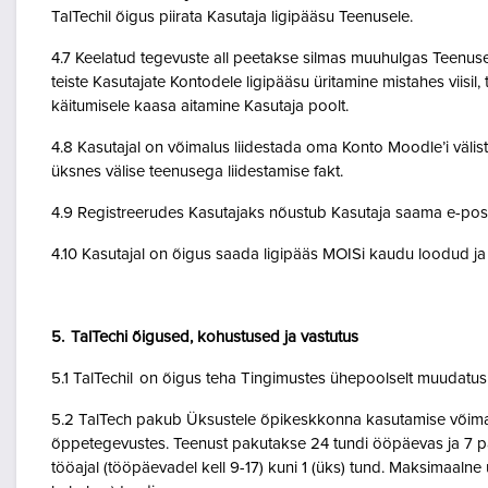
TalTechil õigus piirata Kasutaja ligipääsu Teenusele.
4.7 Keelatud tegevuste all peetakse silmas muuhulgas Teenuse 
teiste Kasutajate Kontodele ligipääsu üritamine mistahes viisil
käitumisele kaasa aitamine Kasutaja poolt.
4.8 Kasutajal on võimalus liidestada oma Konto Moodle’i väliste
üksnes välise teenusega liidestamise fakt.
4.9 Registreerudes Kasutajaks nõustub Kasutaja saama e-posti 
4.10 Kasutajal on õigus saada ligipääs MOISi kaudu loodud ja A
5. TalTechi õigused, kohustused ja vastutus
5.1 TalTechil on õigus teha Tingimustes ühepoolselt muudatusi 
5.2 TalTech pakub Üksustele õpikeskkonna kasutamise võimalu
õppetegevustes. Teenust pakutakse 24 tundi ööpäevas ja 7 pä
tööajal (tööpäevadel kell 9-17) kuni 1 (üks) tund. Maksimaal