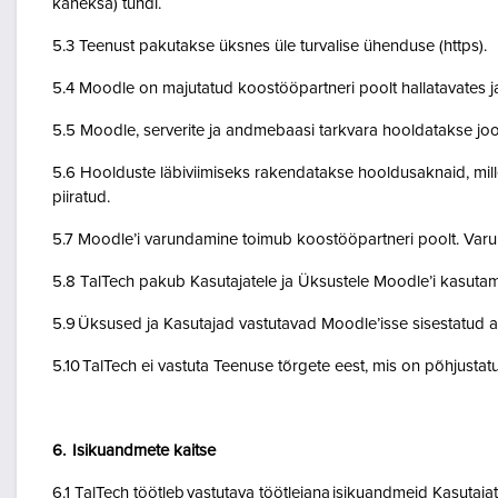
kaheksa) tundi.
5.3 Teenust pakutakse üksnes üle turvalise ühenduse (https).
5.4 Moodle on majutatud koostööpartneri poolt hallatavates ja
5.5 Moodle, serverite ja andmebaasi tarkvara hooldatakse jo
5.6 Hoolduste läbiviimiseks rakendatakse hooldusaknaid, mil
piiratud.
5.7 Moodle’i varundamine toimub koostööpartneri poolt. Var
5.8 TalTech pakub Kasutajatele ja Üksustele Moodle’i kasuta
5.9 Üksused ja Kasutajad vastutavad Moodle’isse sisestatud a
5.10 TalTech ei vastuta Teenuse tõrgete eest, mis on põhjustatud
6. Isikuandmete kaitse
6.1 TalTech töötleb vastutava töötlejana isikuandmeid Kasuta