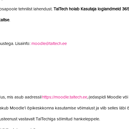
sapoole tehnilist lahendust.
TalTech hoiab Kasutaja logiandmeid 36
aitse
.
ustega. Lisainfo:
moodle@taltech.ee
us, mis asub aadressil
https://moodle.taltech.ee
, (edaspidi Moodle võ
 pakub Moodle’i õpikeskkonna kasutamise võimalust ja viib selles läb
steenust vastavalt TalTechiga sõlmitud hankeleppele.