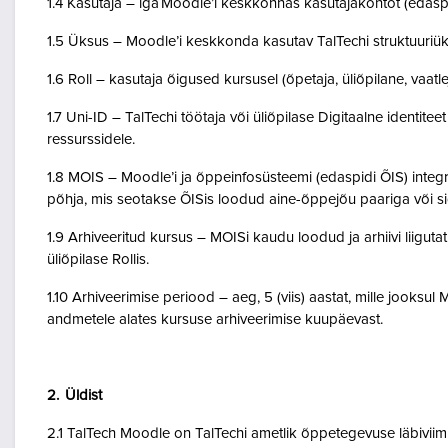
1.4 Kasutaja – iga Moodle’i keskkonnas kasutajakontot (edasp
1.5 Üksus – Moodle’i keskkonda kasutav TalTechi struktuuriü
1.6 Roll – kasutaja õigused kursusel (õpetaja, üliõpilane, vaatlej
1.7 Uni-ID – TalTechi töötaja või üliõpilase Digitaalne identitee
ressurssidele.
1.8 MOIS – Moodle’i ja õppeinfosüsteemi (edaspidi ÕIS) inte
põhja, mis seotakse ÕISis loodud aine-õppejõu paariga või 
1.9 Arhiveeritud kursus – MOISi kaudu loodud ja arhiivi liigut
üliõpilase Rollis.
1.10 Arhiveerimise periood – aeg, 5 (viis) aastat, mille jooksul
andmetele alates kursuse arhiveerimise kuupäevast.
2. Üldist
2.1 TalTech Moodle on TalTechi ametlik õppetegevuse läbivii