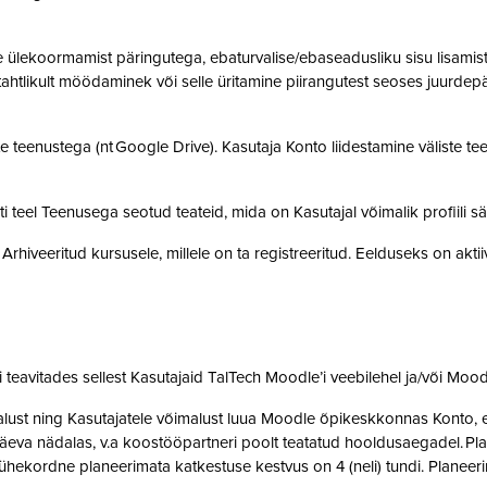
ülekoormamist päringutega, ebaturvalise/ebaseadusliku sisu lisamist sü
, tahtlikult möödaminek või selle üritamine piirangutest seoses juurde
 teenustega (nt Google Drive). Kasutaja Konto liidestamine väliste teen
teel Teenusega seotud teateid, mida on Kasutajal võimalik profiili sä
rhiveeritud kursusele, millele on ta registreeritud. Eelduseks on akti
teavitades sellest Kasutajaid TalTech Moodle’i veebilehel ja/või Mood
st ning Kasutajatele võimalust luua Moodle õpikeskkonnas Konto, et 
eva nädalas, v.a koostööpartneri poolt teatatud hooldusaegadel. Pla
ne ühekordne planeerimata katkestuse kestvus on 4 (neli) tundi. Plan