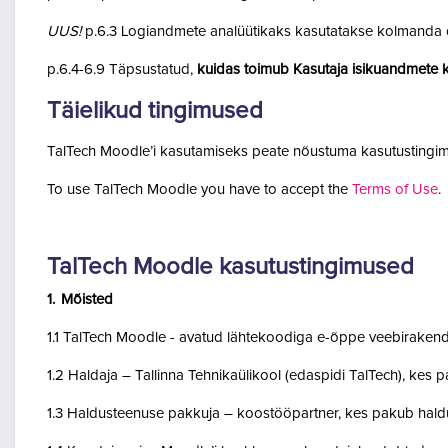
UUS!
p.6.3 Logiandmete analüütikaks kasutatakse kolmanda o
p.6.4-6.9 Täpsustatud,
kuidas toimub Kasutaja isikuandmete k
Täielikud tingimused
TalTech Moodle’i kasutamiseks peate nõustuma kasutustingim
To use TalTech Moodle you have to accept the
Terms of Use
.
TalTech Moodle kasutustingimused
1. Mõisted
1.1 TalTech Moodle - avatud lähtekoodiga e-õppe veebirakend
1.2 Haldaja – Tallinna Tehnikaülikool (edaspidi TalTech), kes
1.3 Haldusteenuse pakkuja – koostööpartner, kes pakub haldu