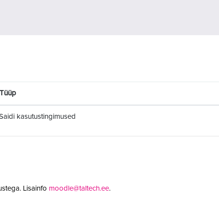
Tüüp
Saidi kasutustingimused
stega. Lisainfo
moodle@taltech.ee
.