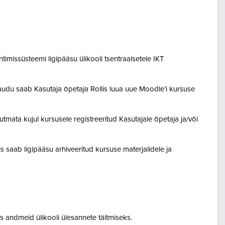
entimissüsteemi ligipääsu ülikooli tsentraalsetele IKT
audu saab Kasutaja õpetaja Rollis luua uue Moodle’i kursuse
tmata kujul kursusele registreeritud Kasutajale õpetaja ja/või
lis saab ligipääsu arhiveeritud kursuse materjalidele ja
 andmeid ülikooli ülesannete täitmiseks.