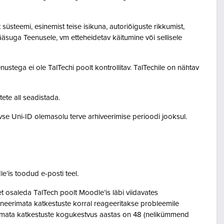
steemi, esinemist teise isikuna, autoriõiguste rikkumist,
pääsuga Teenusele, vm etteheidetav käitumine või sellisele
ustega ei ole TalTechi poolt kontrollitav. TalTechile on nähtav
tete all seadistada.
ivse Uni-ID olemasolu terve arhiveerimise perioodi jooksul.
le’is toodud e-posti teel.
osaleda TalTech poolt Moodle’is läbi viidavates
neerimata katkestuste korral reageeritakse probleemile
eerimata katkestuste kogukestvus aastas on 48 (nelikümmend