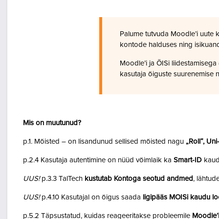
Palume tutvuda Moodle’i uute 
kontode halduses ning isikuan
Moodle’i ja ÕISi liidestamiseg
kasutaja õiguste suurenemise n
Mis on muutunud?
p.1. Mõisted – on lisandunud sellised mõisted nagu
„Roll“, Un
p.2.4 Kasutaja autentimine on nüüd võimlaik ka
Smart-ID
kaud
UUS!
p.3.3 TalTech
kustutab Kontoga seotud andmed
, lähtud
UUS!
p.4.10 Kasutajal on õigus saada
ligipääs MOISi kaudu lo
p.5.2 Täpsustatud, kuidas reageeritakse probleemile
Moodle’i