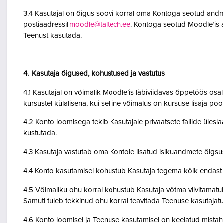
3.4 Kasutajal on õigus soovi korral oma Kontoga seotud andme
postiaadressil
moodle@taltech.ee
. Kontoga seotud Moodle’is a
Teenust kasutada.
4. Kasutaja õigused, kohustused ja vastutus
4.1 Kasutajal on võimalik Moodle’is läbiviidavas õppetöös osale
kursustel külalisena, kui selline võimalus on kursuse lisaja po
4.2 Konto loomisega tekib Kasutajale privaatsete failide ülesla
kustutada.
4.3 Kasutaja vastutab oma Kontole lisatud isikuandmete õigsu
4.4 Konto kasutamisel kohustub Kasutaja tegema kõik endast o
4.5 Võimaliku ohu korral kohustub Kasutaja võtma viivitamatult
Samuti tuleb tekkinud ohu korral teavitada Teenuse kasutajatu
4.6 Konto loomisel ja Teenuse kasutamisel on keelatud mistah