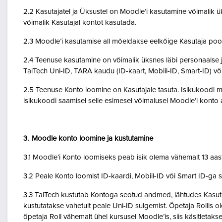
2.2 Kasutajatel ja Üksustel on Moodle’i kasutamine võimalik ük
võimalik Kasutajal kontot kasutada.
2.3 Moodle’i kasutamise all mõeldakse eelkõige Kasutaja poo
2.4 Teenuse kasutamine on võimalik üksnes läbi personaalse j
TalTech Uni-ID, TARA kaudu (ID-kaart, Mobiil-ID, Smart-ID) võ
2.5 Teenuse Konto loomine on Kasutajale tasuta. Isikukoodi mi
isikukoodi saamisel selle esimesel võimalusel Moodle’i kont
3. Moodle konto loomine ja kustutamine
3.1 Moodle’i Konto loomiseks peab isik olema vähemalt 13 aa
3.2 Peale Konto loomist ID-kaardi, Mobiil-ID või Smart ID-ga 
3.3 TalTech kustutab Kontoga seotud andmed, lähtudes Kasutaja
kustutatakse vahetult peale Uni-ID sulgemist. Õpetaja Rollis 
õpetaja Roll vähemalt ühel kursusel Moodle’is, siis käsitletakse