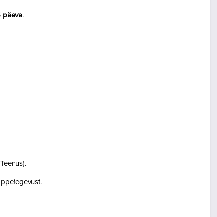
5 päeva
.
i Teenus).
i õppetegevust.