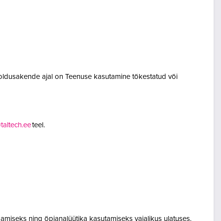
oldusakende ajal on Teenuse kasutamine tõkestatud või
altech.ee
teel.
amiseks ning õpianalüütika kasutamiseks vajalikus ulatuses.