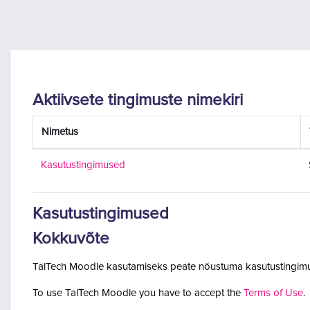
Jäta vahele peasisuni
Aktiivsete tingimuste nimekiri
Nimetus
Kasutustingimused
Kasutustingimused
Kokkuvõte
TalTech Moodle kasutamiseks peate nõustuma kasutustingimu
To use TalTech Moodle you have to accept the
Terms of Use
.