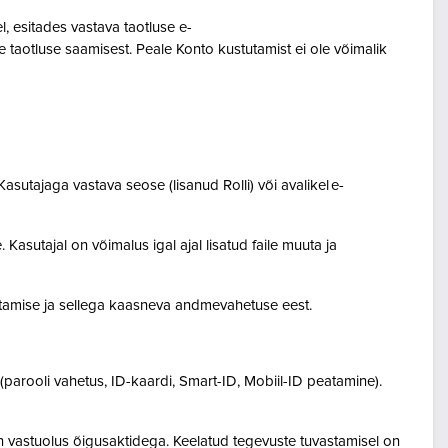
 esitades vastava taotluse e-
 taotluse saamisest. Peale Konto kustutamist ei ole võimalik
asutajaga vastava seose (lisanud Rolli) või avalikel e-
Kasutajal on võimalus igal ajal lisatud faile muuta ja
destamise ja sellega kaasneva andmevahetuse eest.
(parooli vahetus, ID-kaardi, Smart-ID, Mobiil-ID peatamine).
n vastuolus õigusaktidega. Keelatud tegevuste tuvastamisel on