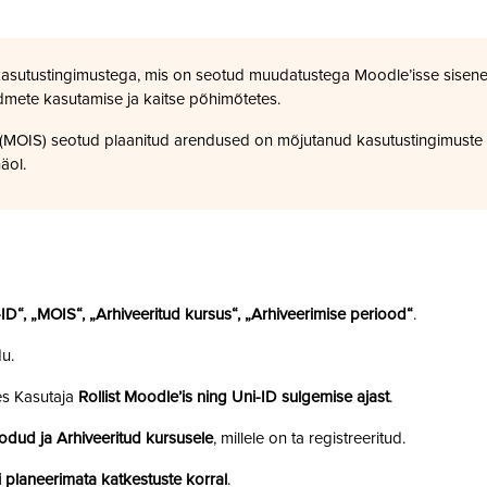
kasutustingimustega, mis on seotud muudatustega Moodle’isse sisene
dmete kasutamise ja kaitse põhimõtetes.
a (MOIS) seotud plaanitud arendused on mõjutanud kasutustingimuste
äol.
i-ID“, „MOIS“, „Arhiveeritud kursus“, „Arhiveerimise periood“
.
u.
es Kasutaja
Rollist Moodle’is ning Uni-ID sulgemise ajast
.
odud ja Arhiveeritud kursusele
, millele on ta registreeritud.
 planeerimata katkestuste korral
.