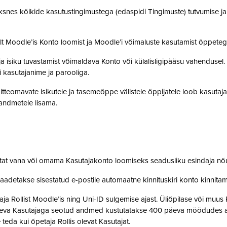
snes kõikide kasutustingimustega (edaspidi Tingimuste) tutvumise ja se
lt Moodle’is Konto loomist ja Moodle’i võimaluste kasutamist õppet
a isiku tuvastamist võimaldava Konto või külalisligipääsu vahendusel
i kasutajanime ja parooliga.
tteomavate isikutele ja tasemeõppe välistele õppijatele loob kasutaj
o andmetele lisama.
stat vana või omama Kasutajakonto loomiseks seadusliku esindaja nõ
saadetakse sisestatud e-postile automaatne kinnituskiri konto kinnit
 Rollist Moodle’is ning Uni-ID sulgemise ajast. Üliõpilase või muus 
oleva Kasutajaga seotud andmed kustutatakse 400 päeva möödudes alate
 teda kui õpetaja Rollis olevat Kasutajat.