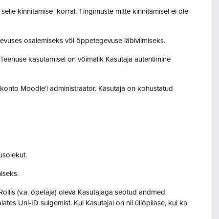
lle kinnitamise korral. Tingimuste mitte kinnitamisel ei ole
egevuses osalemiseks või õppetegevuse läbiviimiseks.
. Teenuse kasutamisel on võimalik Kasutaja autentimine
akonto Moodle’i administraator. Kasutaja on kohustatud
usolekut.
amiseks.
Rollis (v.a. õpetaja) oleva Kasutajaga seotud andmed
s Uni-ID sulgemist. Kui Kasutajal on nii üliõpilase, kui ka