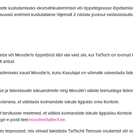
te kustutamiseks eksmatrikuleerimisel või õppetegevuse lõpetamisel,
suvad andmed kustutatakse hiljemalt 2 nädala jooksul vastavasisulise
da või Moodle’is õppetööd läbi viia vaid siis, kui TalTech on loonud K
olt antud.
adimiseks kaust Moodle’is, kuhu Kasutajal on võimalik salvestada faile. 
se ja täiendavate isikuandmete ning Moodle’i väliste teenustega lii
leneva, et välistada kolmandate isikute ligipääs oma Kontole.
 tarvitusele meetmed, et vältida kolmandate isikute ligipääsu Kontole 
ge e-posti teel
moodle@taltech.ee
.
es tegevused, mis võivad takistada TalTechil Teenuse osutamist või o