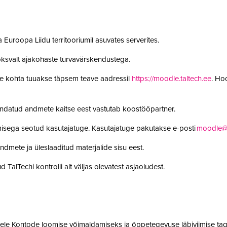
 Euroopa Liidu territooriumil asuvates serverites.
oksvalt ajakohaste turvavärskendustega.
le kohta tuuakse täpsem teave aadressil
https://moodle.taltech.ee
. Ho
undatud andmete kaitse eest vastutab koostööpartner.
misega seotud kasutajatuge. Kasutajatuge pakutakse e-posti
moodle@t
ndmete ja üleslaaditud materjalide sisu eest.
 TalTechi kontrolli alt väljas olevatest asjaoludest.
jatele Kontode loomise võimaldamiseks ja õppetegevuse läbiviimise tag