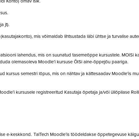
idi Konto) omav isik.
ksus.
a jt).
t (kasutajakonto), mis võimaldab lihtsustada läbi ühtse ja turvalise aut
gratsiooni lahendus, mis on suunatud tasemeõppe kursustele. MOISi k
siduda olemasoleva Moodle’i kursuse ÕISi aine-õppejõu paariga.
atud kursus semestri lõpus, mis on nähtav ja kättesaadav Moodle’is muu
 Moodle’i kursusele registreeritud Kasutaja õpetaja ja/või üliõpilase Rol
mise e-keskkond. TalTech Moodle’is töödeldakse õppetegevuse käigus