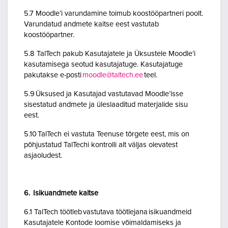
5.7 Moodle’i varundamine toimub koostööpartneri poolt.
Varundatud andmete kaitse eest vastutab
koostööpartner.
5.8 TalTech pakub Kasutajatele ja Üksustele Moodle’i
kasutamisega seotud kasutajatuge. Kasutajatuge
pakutakse e-posti
moodle@taltech.ee
teel.
5.9 Üksused ja Kasutajad vastutavad Moodle’isse
sisestatud andmete ja üleslaaditud materjalide sisu
eest.
5.10 TalTech ei vastuta Teenuse tõrgete eest, mis on
põhjustatud TalTechi kontrolli alt väljas olevatest
asjaoludest.
6. Isikuandmete kaitse
6.1 TalTech töötleb vastutava töötlejana isikuandmeid
Kasutajatele Kontode loomise võimaldamiseks ja