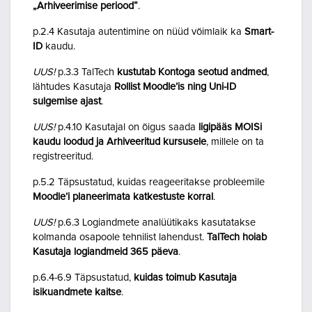
„Arhiveerimise periood“
.
p.2.4 Kasutaja autentimine on nüüd võimlaik ka
Smart-
ID
kaudu.
UUS!
p.3.3 TalTech
kustutab Kontoga seotud andmed
,
lähtudes Kasutaja
Rollist Moodle’is ning Uni-ID
sulgemise ajast
.
UUS!
p.4.10 Kasutajal on õigus saada
ligipääs MOISi
kaudu loodud ja Arhiveeritud kursusele
, millele on ta
registreeritud.
p.5.2 Täpsustatud, kuidas reageeritakse probleemile
Moodle’i planeerimata katkestuste korral
.
UUS!
p.6.3 Logiandmete analüütikaks kasutatakse
kolmanda osapoole tehnilist lahendust.
TalTech hoiab
Kasutaja logiandmeid 365 päeva
.
p.6.4-6.9 Täpsustatud,
kuidas toimub Kasutaja
isikuandmete kaitse
.