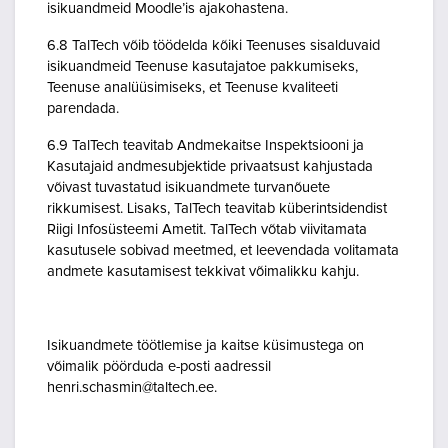
isikuandmeid Moodle’is ajakohastena.
6.8 TalTech võib töödelda kõiki Teenuses sisalduvaid
isikuandmeid Teenuse kasutajatoe pakkumiseks,
Teenuse analüüsimiseks, et Teenuse kvaliteeti
parendada.
6.9 TalTech teavitab Andmekaitse Inspektsiooni ja
Kasutajaid andmesubjektide privaatsust kahjustada
võivast tuvastatud isikuandmete turvanõuete
rikkumisest. Lisaks, TalTech teavitab küberintsidendist
Riigi Infosüsteemi Ametit. TalTech võtab viivitamata
kasutusele sobivad meetmed, et leevendada volitamata
andmete kasutamisest tekkivat võimalikku kahju.
Isikuandmete töötlemise ja kaitse küsimustega on
võimalik pöörduda e-posti aadressil
henri.schasmin@taltech.ee.