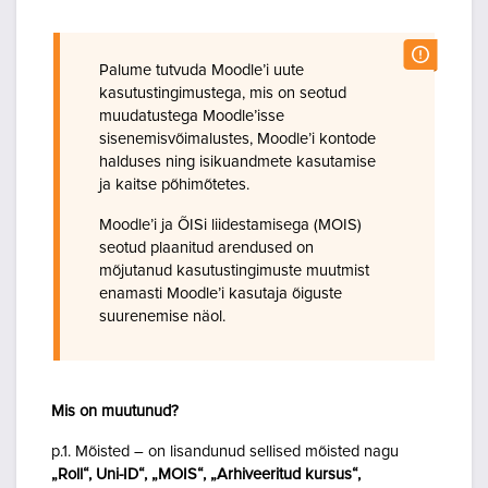
Palume tutvuda Moodle’i uute
kasutustingimustega, mis on seotud
muudatustega Moodle’isse
sisenemisvõimalustes, Moodle’i kontode
halduses ning isikuandmete kasutamise
ja kaitse põhimõtetes.
Moodle’i ja ÕISi liidestamisega (MOIS)
seotud plaanitud arendused on
mõjutanud kasutustingimuste muutmist
enamasti Moodle’i kasutaja õiguste
suurenemise näol.
Mis on muutunud?
p.1. Mõisted – on lisandunud sellised mõisted nagu
„Roll“, Uni-ID“, „MOIS“, „Arhiveeritud kursus“,