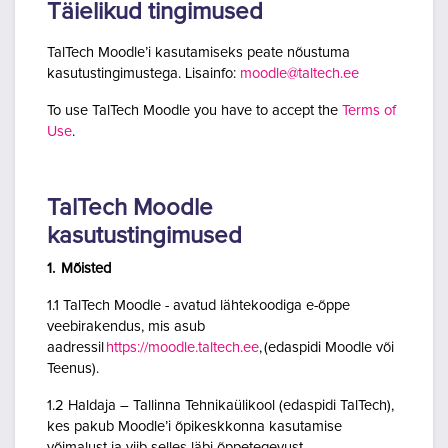
Täielikud tingimused
TalTech Moodle’i kasutamiseks peate nõustuma
kasutustingimustega. Lisainfo:
moodle@taltech.ee
To use TalTech Moodle you have to accept the
Terms of
Use
.
TalTech Moodle
kasutustingimused
1. Mõisted
1.1 TalTech Moodle - avatud lähtekoodiga e-õppe
veebirakendus, mis asub
aadressil
https://moodle.taltech.ee
, (edaspidi Moodle või
Teenus).
1.2 Haldaja – Tallinna Tehnikaülikool (edaspidi TalTech),
kes pakub Moodle’i õpikeskkonna kasutamise
võimalust ja viib selles läbi õppetegevust.