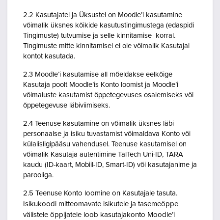
2.2 Kasutajatel ja Üksustel on Moodle’i kasutamine
võimalik üksnes kõikide kasutustingimustega (edaspidi
Tingimuste) tutvumise ja selle kinnitamise korral.
Tingimuste mitte kinnitamisel ei ole võimalik Kasutajal
kontot kasutada.
2.3 Moodle’i kasutamise all mõeldakse eelkõige
Kasutaja poolt Moodle’is Konto loomist ja Moodle’i
võimaluste kasutamist õppetegevuses osalemiseks või
õppetegevuse läbiviimiseks.
2.4 Teenuse kasutamine on võimalik üksnes läbi
personaalse ja isiku tuvastamist võimaldava Konto või
külalisligipääsu vahendusel. Teenuse kasutamisel on
võimalik Kasutaja autentimine TalTech Uni-ID, TARA
kaudu (ID-kaart, Mobiil-ID, Smart-ID) või kasutajanime ja
parooliga.
2.5 Teenuse Konto loomine on Kasutajale tasuta.
Isikukoodi mitteomavate isikutele ja tasemeõppe
välistele õppijatele loob kasutajakonto Moodle’i