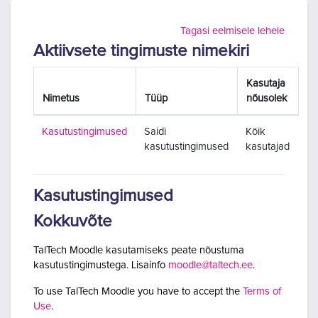
Jäta vahele peasisuni
Tagasi eelmisele lehele
Aktiivsete tingimuste nimekiri
Kasutaja
Nimetus
Tüüp
nõusolek
Kasutustingimused
Saidi
Kõik
kasutustingimused
kasutajad
Kasutustingimused
Kokkuvõte
TalTech Moodle kasutamiseks peate nõustuma
kasutustingimustega. Lisainfo
moodle@taltech.ee
.
To use TalTech Moodle you have to accept the
Terms of
Use
.