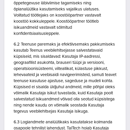
õppetegevuse läbiviimise tagamiseks ning
õpianalüütika kasutamiseks vajalikus ulatuses.
Volitatud töötlejaks on koostööpartner vastavalt
koostöö kokkuleppele. Koostööpartner töötleb
isikuandmeid vastavalt sõlmitud
konfidentsiaalsusleppele.
6.2 Teenuse paremaks ja efektiivsemaks pakkumiseks
kasutab Teenus veebilehitsejasse salvestatavaid
küpsiseid, mis sisaldavad: Kasutaja IP-aadressi,
geograafilist asukohta, brauseri tüüpi ja versiooni,
operatsioonisüsteemi, viiteallikat, külastuse pikkust,
lehevaateid ja veebisaidi navigeerimisteid, samuti teavet
teenuse kasutuse ajastuse, sageduse ja mudeli kohta.
Küpsised ei sisalda üldjuhul andmeid, mille põhjal oleks
võimalik Kasutaja isikut tuvastada, kuid Kasutaja poolt
salvestatud isikuandmed võivad olla seotud küpsistega
ning nende kaudu on võimalik seostada Kasutaja
tegevus veebilehitsejas Kasutaja isikuga.
6.3 Logiandmete analüütikaks kasutatakse kolmanda
osapoole tehnilist lahendust. TalTech hoiab Kasutaja