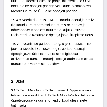
luua uue Moodle’i kursuse põhja, mis seotakse ÕISis
loodud aine-õppejõu paariga või siduda olemasoleva
Moodle’i kursuse ÕISi aine-õppejõu paariga.
1.9 Arhiveeritud kursus – MOISi kaudu loodud ja arhiivi
liigutatud kursus semestri lõpus, mis on nähtav ja
kättesaadav Moodle’is muutmata kujul kursusele
registreeritud Kasutajale õpetaja ja/või üliõpilase Rollis.
1.10 Arhiveerimise periood – aeg, 5 (viis) aastat, mille
jooksul Moodle’i kursusele registreeritud Kasutaja
õpetaja ja/või üliõpilase Rollis saab ligipääsu
arhiveeritud kursuse materjalidele ja andmetele alates
kursuse arhiveerimise kuupäevast.
2. Üldist
2.1 TalTech Moodle on TalTechi ametlik õppetegevuse
läbiviimise e-keskkond. TalTech Moodle’is töödeldakse
õppetegevuse käigus andmeid ülikooli ülesannete
täitmiseks.