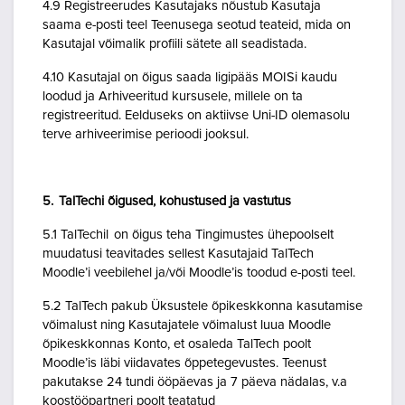
4.9 Registreerudes Kasutajaks nõustub Kasutaja
saama e-posti teel Teenusega seotud teateid, mida on
Kasutajal võimalik profiili sätete all seadistada.
4.10 Kasutajal on õigus saada ligipääs MOISi kaudu
loodud ja Arhiveeritud kursusele, millele on ta
registreeritud. Eelduseks on aktiivse Uni-ID olemasolu
terve arhiveerimise perioodi jooksul.
5. TalTechi õigused, kohustused ja vastutus
5.1 TalTechil on õigus teha Tingimustes ühepoolselt
muudatusi teavitades sellest Kasutajaid TalTech
Moodle’i veebilehel ja/või Moodle’is toodud e-posti teel.
5.2 TalTech pakub Üksustele õpikeskkonna kasutamise
võimalust ning Kasutajatele võimalust luua Moodle
õpikeskkonnas Konto, et osaleda TalTech poolt
Moodle’is läbi viidavates õppetegevustes. Teenust
pakutakse 24 tundi ööpäevas ja 7 päeva nädalas, v.a
koostööpartneri poolt teatatud