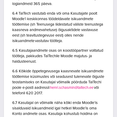
logiandmeid 365 päeva.
6.4 TalTech vastutab enda või oma Kasutajate poolt
Moodle’i keskkonnas töödeldavate isikuandmete
töötlemise (sh Teenusega liidestatud väliste teenustega
kaasneva andmevahetuse) õigusaktidele vastavuse
eest (sh teavitustegevuse eest) olles nende
isikuandmete vastutav töötleja.
6.5 Kasutajaandmete osas on koostööpartner volitatud
töötleja, pakkudes TalTechile Moodle majutus- ja
haldusteenust.
6.6 Kõikide õppetegevusega kaasnevate isikuandmete
töötlemise küsimustes või seadusest tulenevate õiguste
teostamiseks on Kasutajal võimalik pöörduda TalTechi
poole e-posti aadressil
henri.schasmin@taltech.ee
või
telefonil 620 2017.
6.7 Kasutajal on võimalik näha kõiki enda Moodle’is
sisalduvaid isikuandmeid igal hetkel Moodle’is oma
Konto andmete osas. Kasutaja kohustub hoidma on