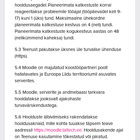
hooldusaegadel. Planeerimata katkestuste korral
reageeritakse probleemile tööajal (tööpäevadel kell 9-
17) kuni 1 (üks) tund. Maksimaalne ühekordne
planeerimata katkestuse kestvus on 4 (neli) tundi.
Planeerimata katkestuste kogukestvus aastas on 48
(nelikümmend kaheksa) tundi.
5.3 Teenust pakutakse üksnes üle turvalise ühenduse
(https).
5.4 Moodle on majutatud koostööpartneri poolt
hallatavates ja Euroopa Liidu territooriumil asuvates
serverites.
5.5 Moodle, serverite ja andmebaasi tarkvara
hooldatakse jooksvalt ajakohaste
turvavärskendustega.
5.6 Hoolduste läbiviimiseks rakendatakse
hooldusaknaid, mille kohta tuuakse täpsem teave
aadressil
https://moodle.taltech.ee
. Hooldusakende ajal
on Teenuse kasutamine tõkestatud või piiratud.