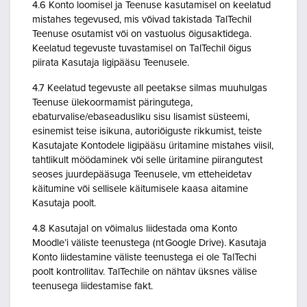
4.6 Konto loomisel ja Teenuse kasutamisel on keelatud
mistahes tegevused, mis võivad takistada TalTechil
Teenuse osutamist või on vastuolus õigusaktidega.
Keelatud tegevuste tuvastamisel on TalTechil õigus
piirata Kasutaja ligipääsu Teenusele.
4.7 Keelatud tegevuste all peetakse silmas muuhulgas
Teenuse ülekoormamist päringutega,
ebaturvalise/ebaseadusliku sisu lisamist süsteemi,
esinemist teise isikuna, autoriõiguste rikkumist, teiste
Kasutajate Kontodele ligipääsu üritamine mistahes viisil,
tahtlikult möödaminek või selle üritamine piirangutest
seoses juurdepääsuga Teenusele, vm etteheidetav
käitumine või sellisele käitumisele kaasa aitamine
Kasutaja poolt.
4.8 Kasutajal on võimalus liidestada oma Konto
Moodle’i väliste teenustega (nt Google Drive). Kasutaja
Konto liidestamine väliste teenustega ei ole TalTechi
poolt kontrollitav. TalTechile on nähtav üksnes välise
teenusega liidestamise fakt.