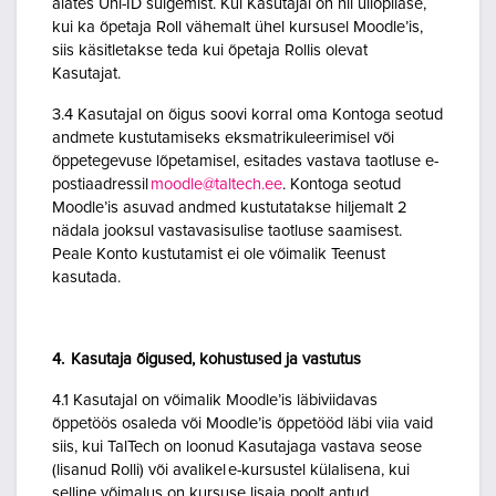
alates Uni-ID sulgemist. Kui Kasutajal on nii üliõpilase,
kui ka õpetaja Roll vähemalt ühel kursusel Moodle’is,
siis käsitletakse teda kui õpetaja Rollis olevat
Kasutajat.
3.4 Kasutajal on õigus soovi korral oma Kontoga seotud
andmete kustutamiseks eksmatrikuleerimisel või
õppetegevuse lõpetamisel, esitades vastava taotluse e-
postiaadressil
moodle@taltech.ee
. Kontoga seotud
Moodle’is asuvad andmed kustutatakse hiljemalt 2
nädala jooksul vastavasisulise taotluse saamisest.
Peale Konto kustutamist ei ole võimalik Teenust
kasutada.
4. Kasutaja õigused, kohustused ja vastutus
4.1 Kasutajal on võimalik Moodle’is läbiviidavas
õppetöös osaleda või Moodle’is õppetööd läbi viia vaid
siis, kui TalTech on loonud Kasutajaga vastava seose
(lisanud Rolli) või avalikel e-kursustel külalisena, kui
selline võimalus on kursuse lisaja poolt antud.