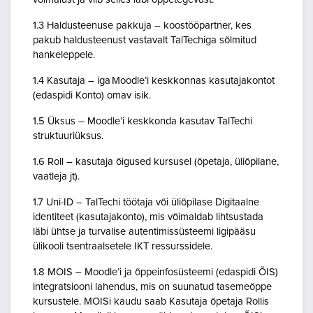
1.3 Haldusteenuse pakkuja – koostööpartner, kes
pakub haldusteenust vastavalt TalTechiga sõlmitud
hankeleppele.
1.4 Kasutaja – iga Moodle’i keskkonnas kasutajakontot
(edaspidi Konto) omav isik.
1.5 Üksus – Moodle’i keskkonda kasutav TalTechi
struktuuriüksus.
1.6 Roll – kasutaja õigused kursusel (õpetaja, üliõpilane,
vaatleja jt).
1.7 Uni-ID – TalTechi töötaja või üliõpilase Digitaalne
identiteet (kasutajakonto), mis võimaldab lihtsustada
läbi ühtse ja turvalise autentimissüsteemi ligipääsu
ülikooli tsentraalsetele IKT ressurssidele.
1.8 MOIS – Moodle’i ja õppeinfosüsteemi (edaspidi ÕIS)
integratsiooni lahendus, mis on suunatud tasemeõppe
kursustele. MOISi kaudu saab Kasutaja õpetaja Rollis