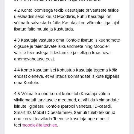
4.2 Konto loomisega tekib Kasutajale privaatsete failide
üleslaadimiseks kaust Moodle’is, kuhu Kasutajal on
võimalik salvestada faile. Kasutajal on võimalus igal ajal
lisatud faile muuta ja kustutada.
4.3 Kasutaja vastutab oma Kontole lisatud isikuandmete
õigsuse ja täiendavate isikuandmete ning Moodle’i
väliste teenustega liidestamise ja sellega kaasneva
andmevahetuse eest.
4.4 Konto kasutamisel kohustub Kasutaja tegema kõik
endast oleneva, et välistada kolmandate isikute ligipääs
oma Kontole.
4.5 Võimaliku ohu korral kohustub Kasutaja võtma
viivitamatult tarvitusele meetmed, et vältida kolmandate
isikute ligipääsu Kontole (parooli vahetus, ID-kaardi,
Smart-ID, Mobiil-ID peatamine). Samuti tuleb tekkinud
ohu korral teavitada Teenuse kasutajatuge e-posti
teel
moodle@taltech.ee
.