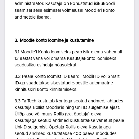
administraator. Kasutaja on kohustatud isikukoodi
saamisel selle esimesel võimalusel Moodle’i konto
andmetele lisama.
3. Moodle konto loomine ja kustutamine
3.1 Moodle’i Konto loomiseks peab isik olema vähemalt
13 aastat vana või omama Kasutajakonto loomiseks
seadusliku esindaja nõusolekut.
3.2 Peale Konto loomist ID-kaardi, Mobiil-ID või Smart
ID-ga saadetakse sisestatud e-postile automaatne
kinnituskiri konto kinnitamiseks.
3.3 TalTech kustutab Kontoga seotud andmed, lähtudes
Kasutaja Rollist Moodle’is ning Uni-ID sulgemise ajast.
Üliõpilase või muus Rollis (v.a. õpetaja) oleva
Kasutajaga seotud andmed kustutatakse vahetult peale
Uni-ID sulgemist. Õpetaja Rollis oleva Kasutajaga
seotud andmed kustutatakse 400 päeva möödudes