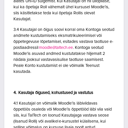
alates Uni-ID sulgemist. Kui Kasutajal on nii üliõpilase,
kui ka õpetaja Roll vähemalt ühel kursusel Moodle’is,
siis käsitletakse teda kui õpetaja Rollis olevat
Kasutajat.
3.4 Kasutajal on õigus soovi korral oma Kontoga seotud
andmete kustutamiseks eksmatrikuleerimisel või
õppetegevuse lõpetamisel, esitades vastava taotluse e-
postiaadressil
moodle@taltech.ee
. Kontoga seotud
Moodle’is asuvad andmed kustutatakse hiljemalt 2
nädala jooksul vastavasisulise taotluse saamisest.
Peale Konto kustutamist ei ole võimalik Teenust
kasutada.
4. Kasutaja õigused, kohustused ja vastutus
4.1 Kasutajal on võimalik Moodle’is läbiviidavas
õppetöös osaleda või Moodle’is õppetööd läbi viia vaid
siis, kui TalTech on loonud Kasutajaga vastava seose
(lisanud Rolli) või avalikel e-kursustel külalisena, kui
selline võimalus on kursuse lisaja poolt antud.