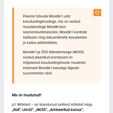
Palume tutvuda Moodle’i uute
kasutustingimustega, mis on seotud
muudatustega Moodle’isse
sisenemisvõimalustes, Moodle’i kontode
halduses ning isikuandmete kasutamise
ja kaitse põhimõtetes.
Moodle’i ja ÕISi liidestamisega (MOIS)
seotud plaanitud arendused on
mõjutanud kasutustingimuste muutmist
enamasti Moodle’i kasutaja õiguste
suurenemise näol.
Mis on muutunud?
p.1. Mõisted – on lisandunud sellised mõisted nagu
„Roll“, Uni-ID“, „MOIS“, „Arhiveeritud kursus“,