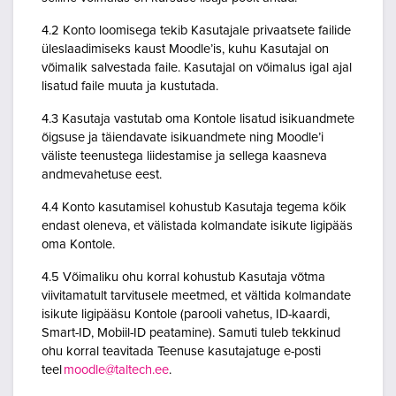
4.2 Konto loomisega tekib Kasutajale privaatsete failide
üleslaadimiseks kaust Moodle’is, kuhu Kasutajal on
võimalik salvestada faile. Kasutajal on võimalus igal ajal
lisatud faile muuta ja kustutada.
4.3 Kasutaja vastutab oma Kontole lisatud isikuandmete
õigsuse ja täiendavate isikuandmete ning Moodle’i
väliste teenustega liidestamise ja sellega kaasneva
andmevahetuse eest.
4.4 Konto kasutamisel kohustub Kasutaja tegema kõik
endast oleneva, et välistada kolmandate isikute ligipääs
oma Kontole.
4.5 Võimaliku ohu korral kohustub Kasutaja võtma
viivitamatult tarvitusele meetmed, et vältida kolmandate
isikute ligipääsu Kontole (parooli vahetus, ID-kaardi,
Smart-ID, Mobiil-ID peatamine). Samuti tuleb tekkinud
ohu korral teavitada Teenuse kasutajatuge e-posti
teel
moodle@taltech.ee
.