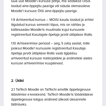
luua uue Moodle’i kursuse põhja, mis seotakse ÕISis
loodud aine-õppejõu paariga või siduda olemasoleva
Moodle’i kursuse ÕISi aine-õppejõu paariga.
1.9 Arhiveeritud kursus – MOISi kaudu loodud ja arhiivi
liigutatud kursus semestri lõpus, mis on nähtav ja
kättesaadav Moodle’is muutmata kujul kursusele
registreeritud Kasutajale õpetaja ja/või üliõpilase Rollis.
1.10 Arhiveerimise periood – aeg, 5 (viis) aastat, mille
jooksul Moodle’i kursusele registreeritud Kasutaja
õpetaja ja/või üliõpilase Rollis saab ligipääsu
arhiveeritud kursuse materjalidele ja andmetele alates
kursuse arhiveerimise kuupäevast.
2. Üldist
2.1 TalTech Moodle on TalTechi ametlik õppetegevuse
läbiviimise e-keskkond. TalTech Moodle’is töödeldakse
õppetegevuse käigus andmeid ülikooli ülesannete
täitmiseks.