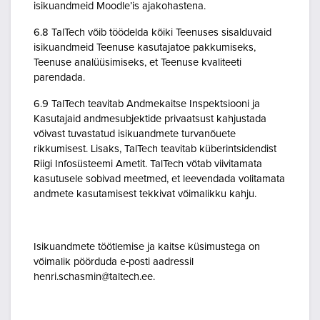
isikuandmeid Moodle’is ajakohastena.
6.8 TalTech võib töödelda kõiki Teenuses sisalduvaid
isikuandmeid Teenuse kasutajatoe pakkumiseks,
Teenuse analüüsimiseks, et Teenuse kvaliteeti
parendada.
6.9 TalTech teavitab Andmekaitse Inspektsiooni ja
Kasutajaid andmesubjektide privaatsust kahjustada
võivast tuvastatud isikuandmete turvanõuete
rikkumisest. Lisaks, TalTech teavitab küberintsidendist
Riigi Infosüsteemi Ametit. TalTech võtab viivitamata
kasutusele sobivad meetmed, et leevendada volitamata
andmete kasutamisest tekkivat võimalikku kahju.
Isikuandmete töötlemise ja kaitse küsimustega on
võimalik pöörduda e-posti aadressil
henri.schasmin@taltech.ee.