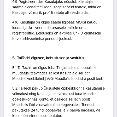
4.9 Registreerudes Kasutajaks nõustub Kasutaja
saama e-posti teel Teenusega seotud teateid, mida on
Kasutajal võimalik profiili sätete all seadistada.
4.10 Kasutajal on õigus saada ligipääs MOISi kaudu
loodud ja Arhiveeritud kursusele, millele on ta
registreeritud. Eelduseks on aktiivse Uni-ID olemasolu
terve arhiveerimise perioodi jooksul.
5. TalTechi õigused, kohustused ja vastutus
5.1 TalTechil on õigus teha Tingimustes ühepoolselt
muudatusi teavitades sellest Kasutajaid TalTech
Moodle’i veebilehel ja/või Moodle’is toodud e-posti teel.
5.2 TalTech pakub Üksustele õpikeskkonna kasutamise
võimalust ning Kasutajatele võimalust luua Moodle
õpikeskkonnas Konto, et osaleda TalTech poolt
Moodle’is läbi viidavates õppetegevustes. Teenust
pakutakse 24 tundi ööpäevas ja 7 päeva nädalas, v.a
koostööpartneri poolt teatatud