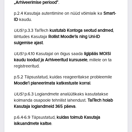
„Arhiveerimise periood“
.
p.2.4 Kasutaja autentimine on nüüd võimlaik ka
Smart-
ID
kaudu.
UUS!
p.3.3 TalTech
kustutab Kontoga seotud andmed
,
lähtudes Kasutaja
Rollist Moodle’is ning Uni-ID
sulgemise ajast
.
UUS!
p.4.10 Kasutajal on õigus saada
ligipääs MOISi
kaudu loodud ja Arhiveeritud kursusele
, millele on ta
registreeritud.
p.5.2 Täpsustatud, kuidas reageeritakse probleemile
Moodle’i planeerimata katkestuste korral
.
UUS!
p.6.3 Logiandmete analüütikaks kasutatakse
kolmanda osapoole tehnilist lahendust.
TalTech hoiab
Kasutaja logiandmeid 365 päeva
.
p.6.4-6.9 Täpsustatud,
kuidas toimub Kasutaja
isikuandmete kaitse
.