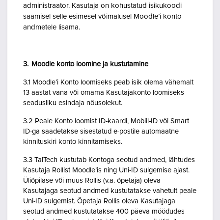
administraator. Kasutaja on kohustatud isikukoodi
saamisel selle esimesel võimalusel Moodle’i konto
andmetele lisama.
3. Moodle konto loomine ja kustutamine
3.1 Moodle’i Konto loomiseks peab isik olema vähemalt
13 aastat vana või omama Kasutajakonto loomiseks
seadusliku esindaja nõusolekut.
3.2 Peale Konto loomist ID-kaardi, Mobiil-ID või Smart
ID-ga saadetakse sisestatud e-postile automaatne
kinnituskiri konto kinnitamiseks.
3.3 TalTech kustutab Kontoga seotud andmed, lähtudes
Kasutaja Rollist Moodle’is ning Uni-ID sulgemise ajast.
Üliõpilase või muus Rollis (v.a. õpetaja) oleva
Kasutajaga seotud andmed kustutatakse vahetult peale
Uni-ID sulgemist. Õpetaja Rollis oleva Kasutajaga
seotud andmed kustutatakse 400 päeva möödudes