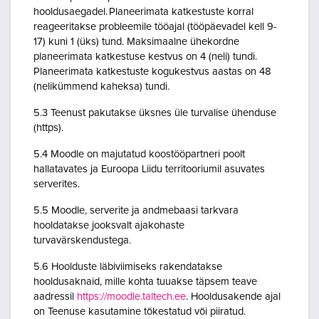
hooldusaegadel. Planeerimata katkestuste korral
reageeritakse probleemile tööajal (tööpäevadel kell 9-
17) kuni 1 (üks) tund. Maksimaalne ühekordne
planeerimata katkestuse kestvus on 4 (neli) tundi.
Planeerimata katkestuste kogukestvus aastas on 48
(nelikümmend kaheksa) tundi.
5.3 Teenust pakutakse üksnes üle turvalise ühenduse
(https).
5.4 Moodle on majutatud koostööpartneri poolt
hallatavates ja Euroopa Liidu territooriumil asuvates
serverites.
5.5 Moodle, serverite ja andmebaasi tarkvara
hooldatakse jooksvalt ajakohaste
turvavärskendustega.
5.6 Hoolduste läbiviimiseks rakendatakse
hooldusaknaid, mille kohta tuuakse täpsem teave
aadressil
https://moodle.taltech.ee
. Hooldusakende ajal
on Teenuse kasutamine tõkestatud või piiratud.