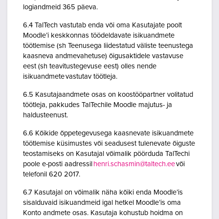
logiandmeid 365 päeva.
6.4 TalTech vastutab enda või oma Kasutajate poolt
Moodle’i keskkonnas töödeldavate isikuandmete
töötlemise (sh Teenusega liidestatud väliste teenustega
kaasneva andmevahetuse) õigusaktidele vastavuse
eest (sh teavitustegevuse eest) olles nende
isikuandmete vastutav töötleja.
6.5 Kasutajaandmete osas on koostööpartner volitatud
töötleja, pakkudes TalTechile Moodle majutus- ja
haldusteenust.
6.6 Kõikide õppetegevusega kaasnevate isikuandmete
töötlemise küsimustes või seadusest tulenevate õiguste
teostamiseks on Kasutajal võimalik pöörduda TalTechi
poole e-posti aadressil
henri.schasmin@taltech.ee
või
telefonil 620 2017.
6.7 Kasutajal on võimalik näha kõiki enda Moodle’is
sisalduvaid isikuandmeid igal hetkel Moodle’is oma
Konto andmete osas. Kasutaja kohustub hoidma on