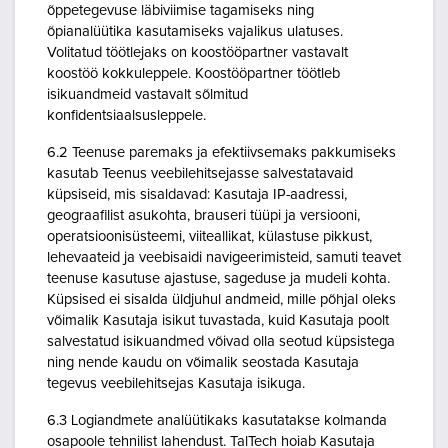
õppetegevuse läbiviimise tagamiseks ning
õpianalüütika kasutamiseks vajalikus ulatuses.
Volitatud töötlejaks on koostööpartner vastavalt
koostöö kokkuleppele. Koostööpartner töötleb
isikuandmeid vastavalt sõlmitud
konfidentsiaalsusleppele.
6.2 Teenuse paremaks ja efektiivsemaks pakkumiseks
kasutab Teenus veebilehitsejasse salvestatavaid
küpsiseid, mis sisaldavad: Kasutaja IP-aadressi,
geograafilist asukohta, brauseri tüüpi ja versiooni,
operatsioonisüsteemi, viiteallikat, külastuse pikkust,
lehevaateid ja veebisaidi navigeerimisteid, samuti teavet
teenuse kasutuse ajastuse, sageduse ja mudeli kohta.
Küpsised ei sisalda üldjuhul andmeid, mille põhjal oleks
võimalik Kasutaja isikut tuvastada, kuid Kasutaja poolt
salvestatud isikuandmed võivad olla seotud küpsistega
ning nende kaudu on võimalik seostada Kasutaja
tegevus veebilehitsejas Kasutaja isikuga.
6.3 Logiandmete analüütikaks kasutatakse kolmanda
osapoole tehnilist lahendust. TalTech hoiab Kasutaja