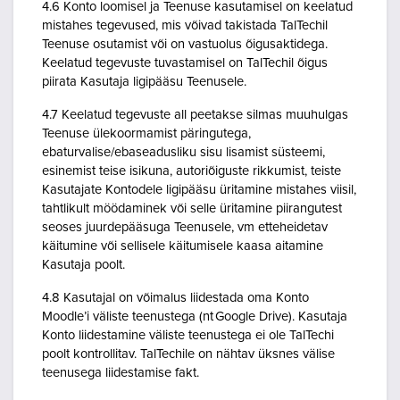
4.6 Konto loomisel ja Teenuse kasutamisel on keelatud
mistahes tegevused, mis võivad takistada TalTechil
Teenuse osutamist või on vastuolus õigusaktidega.
Keelatud tegevuste tuvastamisel on TalTechil õigus
piirata Kasutaja ligipääsu Teenusele.
4.7 Keelatud tegevuste all peetakse silmas muuhulgas
Teenuse ülekoormamist päringutega,
ebaturvalise/ebaseadusliku sisu lisamist süsteemi,
esinemist teise isikuna, autoriõiguste rikkumist, teiste
Kasutajate Kontodele ligipääsu üritamine mistahes viisil,
tahtlikult möödaminek või selle üritamine piirangutest
seoses juurdepääsuga Teenusele, vm etteheidetav
käitumine või sellisele käitumisele kaasa aitamine
Kasutaja poolt.
4.8 Kasutajal on võimalus liidestada oma Konto
Moodle’i väliste teenustega (nt Google Drive). Kasutaja
Konto liidestamine väliste teenustega ei ole TalTechi
poolt kontrollitav. TalTechile on nähtav üksnes välise
teenusega liidestamise fakt.