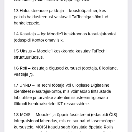
1.3 Haldusteenuse pakkuja – koostööpartner, kes
pakub haldusteenust vastavalt TalTechiga sõlmitud
hankeleppele.
1.4 Kasutaja – iga Moodle’i keskkonnas kasutajakontot
(edaspidi Konto) omav isik.
1.5 Üksus – Moodle’i keskkonda kasutav TalTechi
struktuuriüksus.
1.6 Roll – kasutaja õigused kursusel (õpetaja, üliõpilane,
vaatleja jt).
1.7 Uni-ID – TalTechi töötaja või üliõpilase Digitaalne
identiteet (kasutajakonto), mis võimaldab lihtsustada
läbi ühtse ja turvalise autentimissüsteemi ligipääsu
ülikooli tsentraalsetele IKT ressurssidele.
1.8 MOIS – Moodle’i ja õppeinfosüsteemi (edaspidi ÕIS)
integratsiooni lahendus, mis on suunatud tasemeõppe
kursustele. MOISi kaudu saab Kasutaja õpetaja Rollis