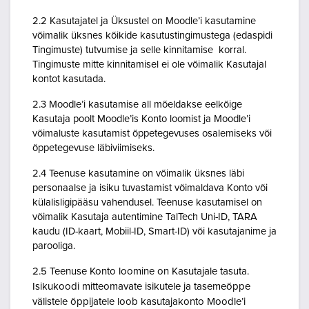
2.2 Kasutajatel ja Üksustel on Moodle’i kasutamine
võimalik üksnes kõikide kasutustingimustega (edaspidi
Tingimuste) tutvumise ja selle kinnitamise korral.
Tingimuste mitte kinnitamisel ei ole võimalik Kasutajal
kontot kasutada.
2.3 Moodle’i kasutamise all mõeldakse eelkõige
Kasutaja poolt Moodle’is Konto loomist ja Moodle’i
võimaluste kasutamist õppetegevuses osalemiseks või
õppetegevuse läbiviimiseks.
2.4 Teenuse kasutamine on võimalik üksnes läbi
personaalse ja isiku tuvastamist võimaldava Konto või
külalisligipääsu vahendusel. Teenuse kasutamisel on
võimalik Kasutaja autentimine TalTech Uni-ID, TARA
kaudu (ID-kaart, Mobiil-ID, Smart-ID) või kasutajanime ja
parooliga.
2.5 Teenuse Konto loomine on Kasutajale tasuta.
Isikukoodi mitteomavate isikutele ja tasemeõppe
välistele õppijatele loob kasutajakonto Moodle’i