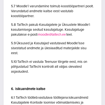
5.7 Moodle’i varundamine toimub koostööpartneri poolt.
Varundatud andmete kaitse eest vastutab
koostööpartner.
5.8 TalTech pakub Kasutajatele ja Üksustele Moodle’i
kasutamisega seotud kasutajatuge. Kasutajatuge
pakutakse e-posti
moodle@taltech.ee
teel.
5.9 Üksused ja Kasutajad vastutavad Moodle’isse
sisestatud andmete ja üleslaaditud materjalide sisu
eest.
5.10 TalTech ei vastuta Teenuse tõrgete eest, mis on
põhjustatud TalTechi kontrolli alt väljas olevatest
asjaoludest.
6. Isikuandmete kaitse
6.1 TalTech töötleb vastutava töötlejana isikuandmeid
Kasutajatele Kontode loomise võimaldamiseks ja