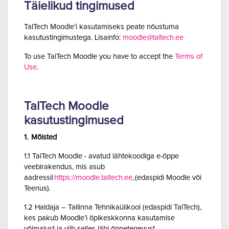
Täielikud tingimused
TalTech Moodle’i kasutamiseks peate nõustuma
kasutustingimustega. Lisainfo:
moodle@taltech.ee
To use TalTech Moodle you have to accept the
Terms of
Use
.
TalTech Moodle
kasutustingimused
1. Mõisted
1.1 TalTech Moodle - avatud lähtekoodiga e-õppe
veebirakendus, mis asub
aadressil
https://moodle.taltech.ee
, (edaspidi Moodle või
Teenus).
1.2 Haldaja – Tallinna Tehnikaülikool (edaspidi TalTech),
kes pakub Moodle’i õpikeskkonna kasutamise
võimalust ja viib selles läbi õppetegevust.