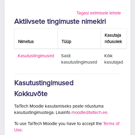
Jäta vahele peasisuni
Tagasi eelmisele lehele
Aktiivsete tingimuste nimekiri
Kasutaja
Nimetus
Tüüp
nõusolek
Kasutustingimused
Saidi
Kõik
kasutustingimused
kasutajad
Kasutustingimused
Kokkuvõte
TalTech Moodle kasutamiseks peate nõustuma
kasutustingimustega. Lisainfo
moodle@taltech.ee
.
To use TalTech Moodle you have to accept the
Terms of
Use
.