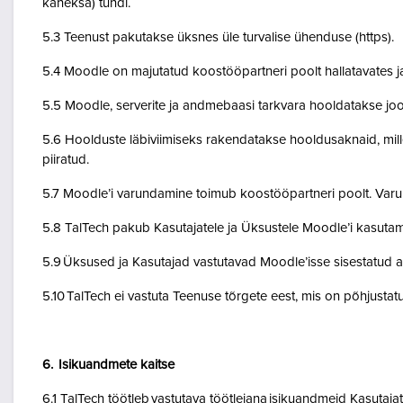
kaheksa) tundi.
5.3 Teenust pakutakse üksnes üle turvalise ühenduse (https).
5.4 Moodle on majutatud koostööpartneri poolt hallatavates ja
5.5 Moodle, serverite ja andmebaasi tarkvara hooldatakse jo
5.6 Hoolduste läbiviimiseks rakendatakse hooldusaknaid, mil
piiratud.
5.7 Moodle’i varundamine toimub koostööpartneri poolt. Var
5.8 TalTech pakub Kasutajatele ja Üksustele Moodle’i kasuta
5.9 Üksused ja Kasutajad vastutavad Moodle’isse sisestatud a
5.10 TalTech ei vastuta Teenuse tõrgete eest, mis on põhjustatud
6. Isikuandmete kaitse
6.1 TalTech töötleb vastutava töötlejana isikuandmeid Kasuta