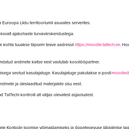
 Euroopa Liidu territooriumil asuvates serverites.
oksvalt ajakohaste turvavärskendustega.
le kohta tuuakse täpsem teave aadressil
https://moodle.taltech.ee
. Ho
undatud andmete kaitse eest vastutab koostööpartner.
misega seotud kasutajatuge. Kasutajatuge pakutakse e-posti
moodle@t
ndmete ja üleslaaditud materjalide sisu eest.
 TalTechi kontrolli alt väljas olevatest asjaoludest.
jatele Kontode loomise võimaldamiseks ja õppetegevuse läbiviimise tag