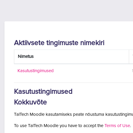
Jäta vahele peasisuni
Aktiivsete tingimuste nimekiri
Nimetus
Kasutustingimused
Kasutustingimused
Kokkuvõte
TalTech Moodle kasutamiseks peate nõustuma kasutustingimu
To use TalTech Moodle you have to accept the
Terms of Use
.