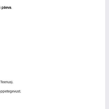
5 päeva
.
i Teenus).
i õppetegevust.