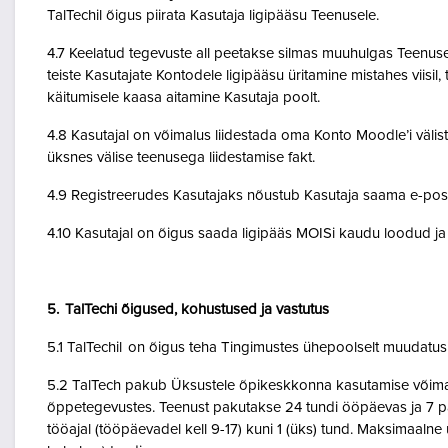
TalTechil õigus piirata Kasutaja ligipääsu Teenusele.
4.7 Keelatud tegevuste all peetakse silmas muuhulgas Teenuse 
teiste Kasutajate Kontodele ligipääsu üritamine mistahes viisil
käitumisele kaasa aitamine Kasutaja poolt.
4.8 Kasutajal on võimalus liidestada oma Konto Moodle’i väliste
üksnes välise teenusega liidestamise fakt.
4.9 Registreerudes Kasutajaks nõustub Kasutaja saama e-posti 
4.10 Kasutajal on õigus saada ligipääs MOISi kaudu loodud ja A
5. TalTechi õigused, kohustused ja vastutus
5.1 TalTechil on õigus teha Tingimustes ühepoolselt muudatusi 
5.2 TalTech pakub Üksustele õpikeskkonna kasutamise võimalu
õppetegevustes. Teenust pakutakse 24 tundi ööpäevas ja 7 pä
tööajal (tööpäevadel kell 9-17) kuni 1 (üks) tund. Maksimaal