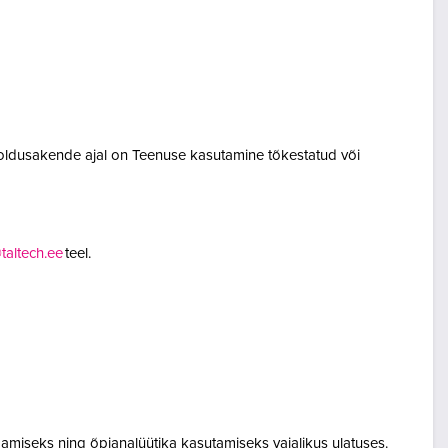
oldusakende ajal on Teenuse kasutamine tõkestatud või
altech.ee
teel.
amiseks ning õpianalüütika kasutamiseks vajalikus ulatuses.