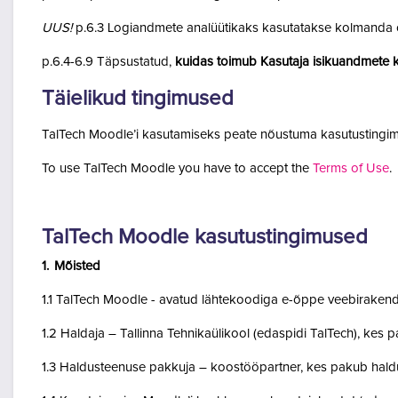
UUS!
p.6.3 Logiandmete analüütikaks kasutatakse kolmanda o
p.6.4-6.9 Täpsustatud,
kuidas toimub Kasutaja isikuandmete k
Täielikud tingimused
TalTech Moodle’i kasutamiseks peate nõustuma kasutustingim
To use TalTech Moodle you have to accept the
Terms of Use
.
TalTech Moodle kasutustingimused
1. Mõisted
1.1 TalTech Moodle - avatud lähtekoodiga e-õppe veebirakend
1.2 Haldaja – Tallinna Tehnikaülikool (edaspidi TalTech), kes
1.3 Haldusteenuse pakkuja – koostööpartner, kes pakub haldu