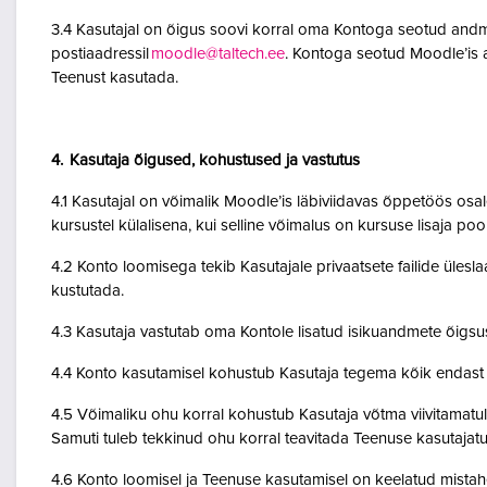
3.4 Kasutajal on õigus soovi korral oma Kontoga seotud andme
postiaadressil
moodle@taltech.ee
. Kontoga seotud Moodle’is a
Teenust kasutada.
4. Kasutaja õigused, kohustused ja vastutus
4.1 Kasutajal on võimalik Moodle’is läbiviidavas õppetöös osale
kursustel külalisena, kui selline võimalus on kursuse lisaja po
4.2 Konto loomisega tekib Kasutajale privaatsete failide ülesla
kustutada.
4.3 Kasutaja vastutab oma Kontole lisatud isikuandmete õigsu
4.4 Konto kasutamisel kohustub Kasutaja tegema kõik endast o
4.5 Võimaliku ohu korral kohustub Kasutaja võtma viivitamatult
Samuti tuleb tekkinud ohu korral teavitada Teenuse kasutajatu
4.6 Konto loomisel ja Teenuse kasutamisel on keelatud mistah