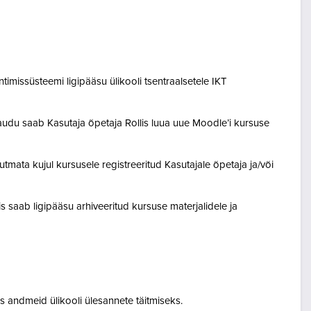
entimissüsteemi ligipääsu ülikooli tsentraalsetele IKT
audu saab Kasutaja õpetaja Rollis luua uue Moodle’i kursuse
tmata kujul kursusele registreeritud Kasutajale õpetaja ja/või
lis saab ligipääsu arhiveeritud kursuse materjalidele ja
 andmeid ülikooli ülesannete täitmiseks.