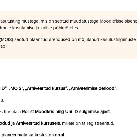
kasutustingimustega, mis on seotud muudatustega Moodle’isse sisene
dmete kasutamise ja kaitse põhimõtetes.
a (MOIS) seotud plaanitud arendused on mõjutanud kasutustingimuste
äol.
i-ID“, „MOIS“, „Arhiveeritud kursus“, „Arhiveerimise periood“
.
u.
es Kasutaja
Rollist Moodle’is ning Uni-ID sulgemise ajast
.
odud ja Arhiveeritud kursusele
, millele on ta registreeritud.
 planeerimata katkestuste korral
.