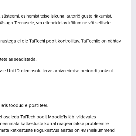
steemi, esinemist teise isikuna, autoriõiguste rikkumist,
pääsuga Teenusele, vm etteheidetav käitumine või sellisele
ustega ei ole TalTechi poolt kontrollitav. TalTechile on nähtav
tete all seadistada.
ivse Uni-ID olemasolu terve arhiveerimise perioodi jooksul.
le’is toodud e-posti teel.
osaleda TalTech poolt Moodle’is läbi viidavates
neerimata katkestuste korral reageeritakse probleemile
eerimata katkestuste kogukestvus aastas on 48 (nelikümmend