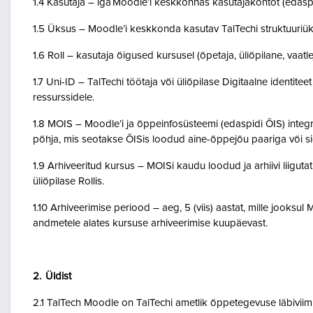
1.4 Kasutaja – iga Moodle’i keskkonnas kasutajakontot (edasp
1.5 Üksus – Moodle’i keskkonda kasutav TalTechi struktuuriü
1.6 Roll – kasutaja õigused kursusel (õpetaja, üliõpilane, vaatlej
1.7 Uni-ID – TalTechi töötaja või üliõpilase Digitaalne identitee
ressurssidele.
1.8 MOIS – Moodle’i ja õppeinfosüsteemi (edaspidi ÕIS) inte
põhja, mis seotakse ÕISis loodud aine-õppejõu paariga või 
1.9 Arhiveeritud kursus – MOISi kaudu loodud ja arhiivi liigut
üliõpilase Rollis.
1.10 Arhiveerimise periood – aeg, 5 (viis) aastat, mille jooksul
andmetele alates kursuse arhiveerimise kuupäevast.
2. Üldist
2.1 TalTech Moodle on TalTechi ametlik õppetegevuse läbivii