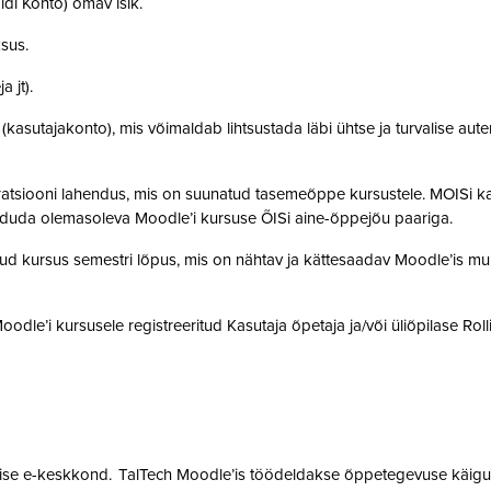
idi Konto) omav isik.
ksus.
a jt).
t (kasutajakonto), mis võimaldab lihtsustada läbi ühtse ja turvalise aut
gratsiooni lahendus, mis on suunatud tasemeõppe kursustele. MOISi k
siduda olemasoleva Moodle’i kursuse ÕISi aine-õppejõu paariga.
atud kursus semestri lõpus, mis on nähtav ja kättesaadav Moodle’is muu
 Moodle’i kursusele registreeritud Kasutaja õpetaja ja/või üliõpilase Rol
mise e-keskkond. TalTech Moodle’is töödeldakse õppetegevuse käigus