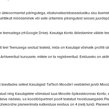
ülekoormamist päringutega, ebaturvalise/ebaseadusliku sisu lisamist sü
, tahtlikult möödaminek või selle üritamine piirangutest seoses juurde
 teenustega (nt Google Drive). Kasutaja Konto liidestamine väliste teen
teel Teenusega seotud teateid, mida on Kasutajal võimalik profiili sä
rhiveeritud kursusele, millele on ta registreeritud. Eelduseks on akti
teavitades sellest Kasutajaid TalTech Moodle’i veebilehel ja/või Mood
st ning Kasutajatele võimalust luua Moodle õpikeskkonnas Konto, et 
eva nädalas, v.a koostööpartneri poolt teatatud hooldusaegadel. Pla
ne ühekordne planeerimata katkestuse kestvus on 4 (neli) tundi. Plan