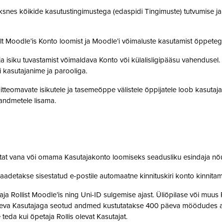
snes kõikide kasutustingimustega (edaspidi Tingimuste) tutvumise ja se
lt Moodle’is Konto loomist ja Moodle’i võimaluste kasutamist õppet
a isiku tuvastamist võimaldava Konto või külalisligipääsu vahendusel
i kasutajanime ja parooliga.
tteomavate isikutele ja tasemeõppe välistele õppijatele loob kasutaj
o andmetele lisama.
stat vana või omama Kasutajakonto loomiseks seadusliku esindaja nõ
saadetakse sisestatud e-postile automaatne kinnituskiri konto kinnit
 Rollist Moodle’is ning Uni-ID sulgemise ajast. Üliõpilase või muus 
oleva Kasutajaga seotud andmed kustutatakse 400 päeva möödudes alate
 teda kui õpetaja Rollis olevat Kasutajat.