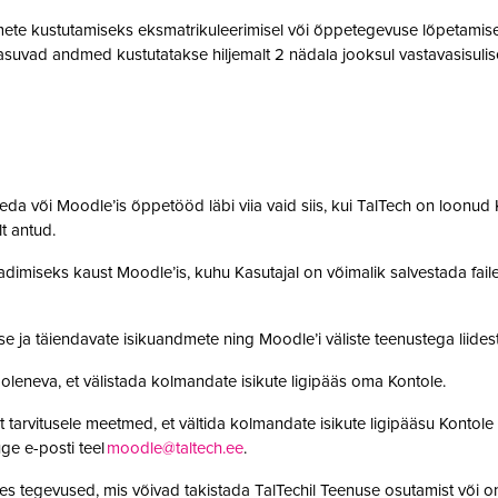
te kustutamiseks eksmatrikuleerimisel või õppetegevuse lõpetamisel,
suvad andmed kustutatakse hiljemalt 2 nädala jooksul vastavasisulise
da või Moodle’is õppetööd läbi viia vaid siis, kui TalTech on loonud K
olt antud.
adimiseks kaust Moodle’is, kuhu Kasutajal on võimalik salvestada faile. 
se ja täiendavate isikuandmete ning Moodle’i väliste teenustega lii
leneva, et välistada kolmandate isikute ligipääs oma Kontole.
 tarvitusele meetmed, et vältida kolmandate isikute ligipääsu Kontole 
ge e-posti teel
moodle@taltech.ee
.
es tegevused, mis võivad takistada TalTechil Teenuse osutamist või o