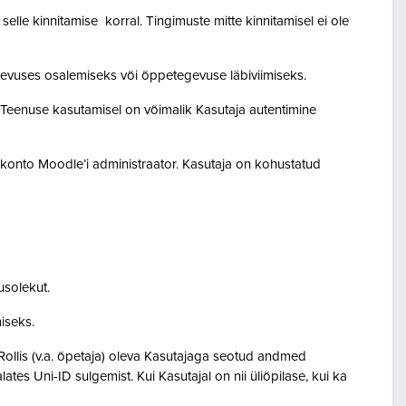
lle kinnitamise korral. Tingimuste mitte kinnitamisel ei ole
egevuses osalemiseks või õppetegevuse läbiviimiseks.
. Teenuse kasutamisel on võimalik Kasutaja autentimine
akonto Moodle’i administraator. Kasutaja on kohustatud
usolekut.
amiseks.
Rollis (v.a. õpetaja) oleva Kasutajaga seotud andmed
s Uni-ID sulgemist. Kui Kasutajal on nii üliõpilase, kui ka