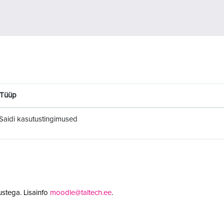
Tüüp
Saidi kasutustingimused
stega. Lisainfo
moodle@taltech.ee
.