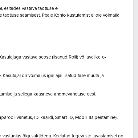
 esitades vastava taotluse e-
 taotluse saamisest. Peale Konto kustutamist ei ole võimalik
asutajaga vastava seose (lisanud Rolli) või avalikel e-
Kasutajal on võimalus igal ajal lisatud faile muuta ja
destamise ja sellega kaasneva andmevahetuse eest.
(parooli vahetus, ID-kaardi, Smart-ID, Mobiil-ID peatamine).
n vastuolus õigusaktidega. Keelatud tegevuste tuvastamisel on