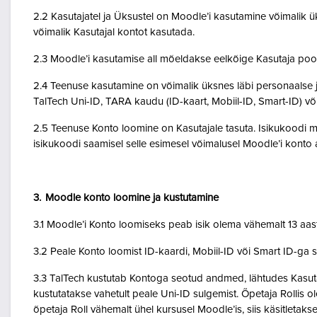
2.2 Kasutajatel ja Üksustel on Moodle’i kasutamine võimalik ük
võimalik Kasutajal kontot kasutada.
2.3 Moodle’i kasutamise all mõeldakse eelkõige Kasutaja poo
2.4 Teenuse kasutamine on võimalik üksnes läbi personaalse j
TalTech Uni-ID, TARA kaudu (ID-kaart, Mobiil-ID, Smart-ID) võ
2.5 Teenuse Konto loomine on Kasutajale tasuta. Isikukoodi mi
isikukoodi saamisel selle esimesel võimalusel Moodle’i kont
3. Moodle konto loomine ja kustutamine
3.1 Moodle’i Konto loomiseks peab isik olema vähemalt 13 aa
3.2 Peale Konto loomist ID-kaardi, Mobiil-ID või Smart ID-ga 
3.3 TalTech kustutab Kontoga seotud andmed, lähtudes Kasutaja
kustutatakse vahetult peale Uni-ID sulgemist. Õpetaja Rollis 
õpetaja Roll vähemalt ühel kursusel Moodle’is, siis käsitletakse