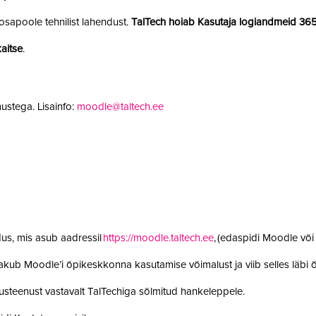
sapoole tehnilist lahendust.
TalTech hoiab Kasutaja logiandmeid 36
aitse
.
ustega. Lisainfo:
moodle@taltech.ee
us, mis asub aadressil
https://moodle.taltech.ee
, (edaspidi Moodle võ
 pakub Moodle’i õpikeskkonna kasutamise võimalust ja viib selles läb
steenust vastavalt TalTechiga sõlmitud hankeleppele.