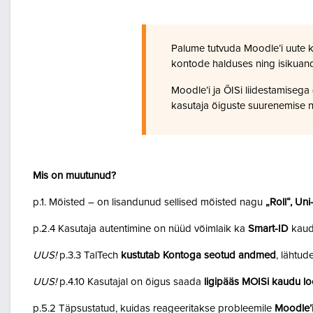
Palume tutvuda Moodle’i uute 
kontode halduses ning isikuan
Moodle’i ja ÕISi liidestamiseg
kasutaja õiguste suurenemise n
Mis on muutunud?
p.1. Mõisted – on lisandunud sellised mõisted nagu
„Roll“, Un
p.2.4 Kasutaja autentimine on nüüd võimlaik ka
Smart-ID
kaud
UUS!
p.3.3 TalTech
kustutab Kontoga seotud andmed
, lähtud
UUS!
p.4.10 Kasutajal on õigus saada
ligipääs MOISi kaudu lo
p.5.2 Täpsustatud, kuidas reageeritakse probleemile
Moodle’i