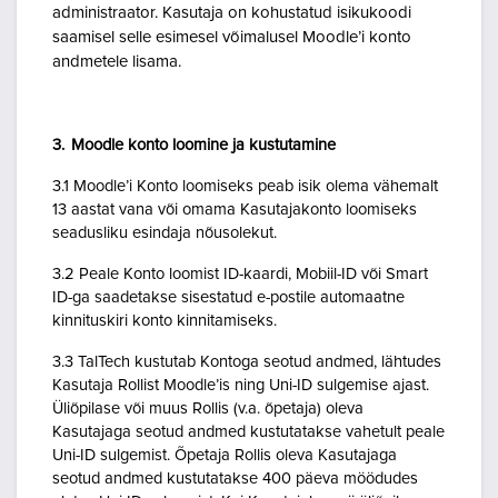
administraator. Kasutaja on kohustatud isikukoodi
saamisel selle esimesel võimalusel Moodle’i konto
andmetele lisama.
3. Moodle konto loomine ja kustutamine
3.1 Moodle’i Konto loomiseks peab isik olema vähemalt
13 aastat vana või omama Kasutajakonto loomiseks
seadusliku esindaja nõusolekut.
3.2 Peale Konto loomist ID-kaardi, Mobiil-ID või Smart
ID-ga saadetakse sisestatud e-postile automaatne
kinnituskiri konto kinnitamiseks.
3.3 TalTech kustutab Kontoga seotud andmed, lähtudes
Kasutaja Rollist Moodle’is ning Uni-ID sulgemise ajast.
Üliõpilase või muus Rollis (v.a. õpetaja) oleva
Kasutajaga seotud andmed kustutatakse vahetult peale
Uni-ID sulgemist. Õpetaja Rollis oleva Kasutajaga
seotud andmed kustutatakse 400 päeva möödudes