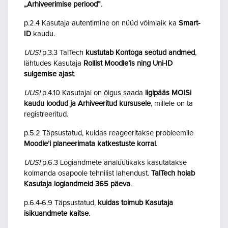
„Arhiveerimise periood“
.
p.2.4 Kasutaja autentimine on nüüd võimlaik ka
Smart-
ID
kaudu.
UUS!
p.3.3 TalTech
kustutab Kontoga seotud andmed
,
lähtudes Kasutaja
Rollist Moodle’is ning Uni-ID
sulgemise ajast
.
UUS!
p.4.10 Kasutajal on õigus saada
ligipääs MOISi
kaudu loodud ja Arhiveeritud kursusele
, millele on ta
registreeritud.
p.5.2 Täpsustatud, kuidas reageeritakse probleemile
Moodle’i planeerimata katkestuste korral
.
UUS!
p.6.3 Logiandmete analüütikaks kasutatakse
kolmanda osapoole tehnilist lahendust.
TalTech hoiab
Kasutaja logiandmeid 365 päeva
.
p.6.4-6.9 Täpsustatud,
kuidas toimub Kasutaja
isikuandmete kaitse
.