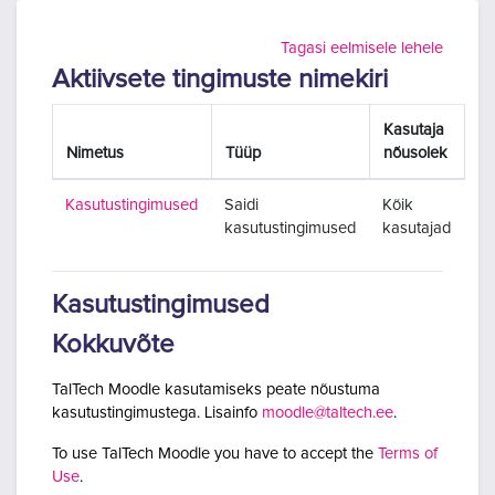
Jäta vahele peasisuni
Tagasi eelmisele lehele
Aktiivsete tingimuste nimekiri
Kasutaja
Nimetus
Tüüp
nõusolek
Kasutustingimused
Saidi
Kõik
kasutustingimused
kasutajad
Kasutustingimused
Kokkuvõte
TalTech Moodle kasutamiseks peate nõustuma
kasutustingimustega. Lisainfo
moodle@taltech.ee
.
To use TalTech Moodle you have to accept the
Terms of
Use
.