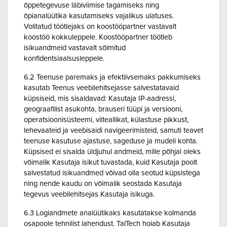
õppetegevuse läbiviimise tagamiseks ning
õpianalüütika kasutamiseks vajalikus ulatuses.
Volitatud töötlejaks on koostööpartner vastavalt
koostöö kokkuleppele. Koostööpartner töötleb
isikuandmeid vastavalt sõlmitud
konfidentsiaalsusleppele.
6.2 Teenuse paremaks ja efektiivsemaks pakkumiseks
kasutab Teenus veebilehitsejasse salvestatavaid
küpsiseid, mis sisaldavad: Kasutaja IP-aadressi,
geograafilist asukohta, brauseri tüüpi ja versiooni,
operatsioonisüsteemi, viiteallikat, külastuse pikkust,
lehevaateid ja veebisaidi navigeerimisteid, samuti teavet
teenuse kasutuse ajastuse, sageduse ja mudeli kohta.
Küpsised ei sisalda üldjuhul andmeid, mille põhjal oleks
võimalik Kasutaja isikut tuvastada, kuid Kasutaja poolt
salvestatud isikuandmed võivad olla seotud küpsistega
ning nende kaudu on võimalik seostada Kasutaja
tegevus veebilehitsejas Kasutaja isikuga.
6.3 Logiandmete analüütikaks kasutatakse kolmanda
osapoole tehnilist lahendust. TalTech hoiab Kasutaja