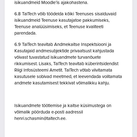
isikuandmeid Moodle’is ajakohastena.
6.8 TalTech võib töödelda kõiki Teenuses sisalduvaid
isikuandmeid Teenuse kasutajatoe pakkumiseks,
Teenuse analüüsimiseks, et Teenuse kvaliteeti
parendada.
6.9 TalTech teavitab Andmekaitse Inspektsiooni ja
Kasutajaid andmesubjektide privaatsust kahjustada
võivast tuvastatud isikuandmete turvanõuete
rikkumisest. Lisaks, TalTech teavitab küberintsidendist
Riigi Infosüsteemi Ametit. TalTech võtab viivitamata
kasutusele sobivad meetmed, et leevendada volitamata
andmete kasutamisest tekkivat võimalikku kahju.
Isikuandmete töötlemise ja kaitse küsimustega on
võimalik pöörduda e-posti aadressil
henri.schasmin@taltech.ee.