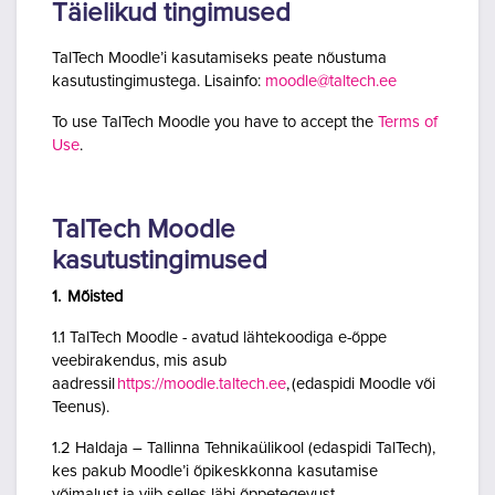
Täielikud tingimused
TalTech Moodle’i kasutamiseks peate nõustuma
kasutustingimustega. Lisainfo:
moodle@taltech.ee
To use TalTech Moodle you have to accept the
Terms of
Use
.
TalTech Moodle
kasutustingimused
1. Mõisted
1.1 TalTech Moodle - avatud lähtekoodiga e-õppe
veebirakendus, mis asub
aadressil
https://moodle.taltech.ee
, (edaspidi Moodle või
Teenus).
1.2 Haldaja – Tallinna Tehnikaülikool (edaspidi TalTech),
kes pakub Moodle’i õpikeskkonna kasutamise
võimalust ja viib selles läbi õppetegevust.