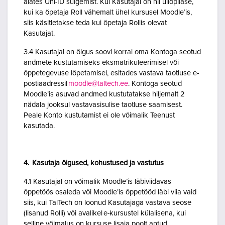
alates Uni-ID sulgemist. Kui Kasutajal on nii üliõpilase,
kui ka õpetaja Roll vähemalt ühel kursusel Moodle’is,
siis käsitletakse teda kui õpetaja Rollis olevat
Kasutajat.
3.4 Kasutajal on õigus soovi korral oma Kontoga seotud
andmete kustutamiseks eksmatrikuleerimisel või
õppetegevuse lõpetamisel, esitades vastava taotluse e-
postiaadressil
moodle@taltech.ee
. Kontoga seotud
Moodle’is asuvad andmed kustutatakse hiljemalt 2
nädala jooksul vastavasisulise taotluse saamisest.
Peale Konto kustutamist ei ole võimalik Teenust
kasutada.
4. Kasutaja õigused, kohustused ja vastutus
4.1 Kasutajal on võimalik Moodle’is läbiviidavas
õppetöös osaleda või Moodle’is õppetööd läbi viia vaid
siis, kui TalTech on loonud Kasutajaga vastava seose
(lisanud Rolli) või avalikel e-kursustel külalisena, kui
selline võimalus on kursuse lisaja poolt antud.