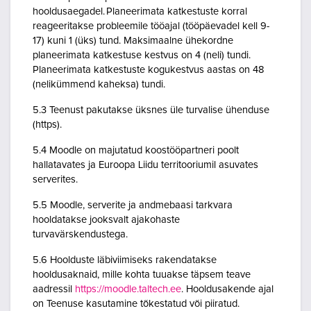
hooldusaegadel. Planeerimata katkestuste korral
reageeritakse probleemile tööajal (tööpäevadel kell 9-
17) kuni 1 (üks) tund. Maksimaalne ühekordne
planeerimata katkestuse kestvus on 4 (neli) tundi.
Planeerimata katkestuste kogukestvus aastas on 48
(nelikümmend kaheksa) tundi.
5.3 Teenust pakutakse üksnes üle turvalise ühenduse
(https).
5.4 Moodle on majutatud koostööpartneri poolt
hallatavates ja Euroopa Liidu territooriumil asuvates
serverites.
5.5 Moodle, serverite ja andmebaasi tarkvara
hooldatakse jooksvalt ajakohaste
turvavärskendustega.
5.6 Hoolduste läbiviimiseks rakendatakse
hooldusaknaid, mille kohta tuuakse täpsem teave
aadressil
https://moodle.taltech.ee
. Hooldusakende ajal
on Teenuse kasutamine tõkestatud või piiratud.