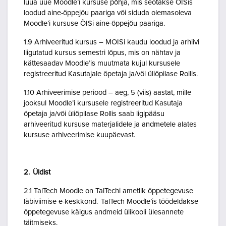
luua uue Moodle’i kursuse põhja, mis seotakse ÕISis
loodud aine-õppejõu paariga või siduda olemasoleva
Moodle’i kursuse ÕISi aine-õppejõu paariga.
1.9 Arhiveeritud kursus – MOISi kaudu loodud ja arhiivi
liigutatud kursus semestri lõpus, mis on nähtav ja
kättesaadav Moodle’is muutmata kujul kursusele
registreeritud Kasutajale õpetaja ja/või üliõpilase Rollis.
1.10 Arhiveerimise periood – aeg, 5 (viis) aastat, mille
jooksul Moodle’i kursusele registreeritud Kasutaja
õpetaja ja/või üliõpilase Rollis saab ligipääsu
arhiveeritud kursuse materjalidele ja andmetele alates
kursuse arhiveerimise kuupäevast.
2. Üldist
2.1 TalTech Moodle on TalTechi ametlik õppetegevuse
läbiviimise e-keskkond. TalTech Moodle’is töödeldakse
õppetegevuse käigus andmeid ülikooli ülesannete
täitmiseks.