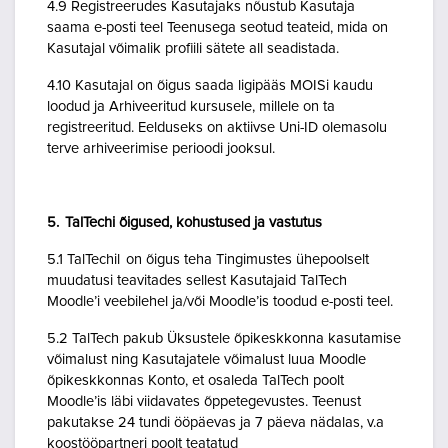
4.9 Registreerudes Kasutajaks nõustub Kasutaja
saama e-posti teel Teenusega seotud teateid, mida on
Kasutajal võimalik profiili sätete all seadistada.
4.10 Kasutajal on õigus saada ligipääs MOISi kaudu
loodud ja Arhiveeritud kursusele, millele on ta
registreeritud. Eelduseks on aktiivse Uni-ID olemasolu
terve arhiveerimise perioodi jooksul.
5. TalTechi õigused, kohustused ja vastutus
5.1 TalTechil on õigus teha Tingimustes ühepoolselt
muudatusi teavitades sellest Kasutajaid TalTech
Moodle’i veebilehel ja/või Moodle’is toodud e-posti teel.
5.2 TalTech pakub Üksustele õpikeskkonna kasutamise
võimalust ning Kasutajatele võimalust luua Moodle
õpikeskkonnas Konto, et osaleda TalTech poolt
Moodle’is läbi viidavates õppetegevustes. Teenust
pakutakse 24 tundi ööpäevas ja 7 päeva nädalas, v.a
koostööpartneri poolt teatatud