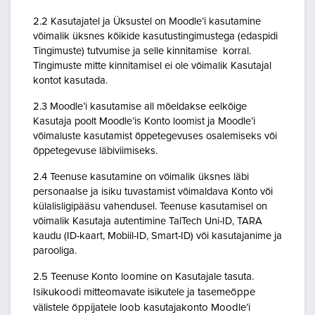
2.2 Kasutajatel ja Üksustel on Moodle’i kasutamine
võimalik üksnes kõikide kasutustingimustega (edaspidi
Tingimuste) tutvumise ja selle kinnitamise korral.
Tingimuste mitte kinnitamisel ei ole võimalik Kasutajal
kontot kasutada.
2.3 Moodle’i kasutamise all mõeldakse eelkõige
Kasutaja poolt Moodle’is Konto loomist ja Moodle’i
võimaluste kasutamist õppetegevuses osalemiseks või
õppetegevuse läbiviimiseks.
2.4 Teenuse kasutamine on võimalik üksnes läbi
personaalse ja isiku tuvastamist võimaldava Konto või
külalisligipääsu vahendusel. Teenuse kasutamisel on
võimalik Kasutaja autentimine TalTech Uni-ID, TARA
kaudu (ID-kaart, Mobiil-ID, Smart-ID) või kasutajanime ja
parooliga.
2.5 Teenuse Konto loomine on Kasutajale tasuta.
Isikukoodi mitteomavate isikutele ja tasemeõppe
välistele õppijatele loob kasutajakonto Moodle’i