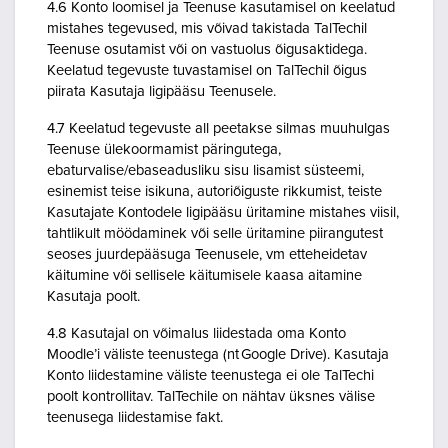
4.6 Konto loomisel ja Teenuse kasutamisel on keelatud
mistahes tegevused, mis võivad takistada TalTechil
Teenuse osutamist või on vastuolus õigusaktidega.
Keelatud tegevuste tuvastamisel on TalTechil õigus
piirata Kasutaja ligipääsu Teenusele.
4.7 Keelatud tegevuste all peetakse silmas muuhulgas
Teenuse ülekoormamist päringutega,
ebaturvalise/ebaseadusliku sisu lisamist süsteemi,
esinemist teise isikuna, autoriõiguste rikkumist, teiste
Kasutajate Kontodele ligipääsu üritamine mistahes viisil,
tahtlikult möödaminek või selle üritamine piirangutest
seoses juurdepääsuga Teenusele, vm etteheidetav
käitumine või sellisele käitumisele kaasa aitamine
Kasutaja poolt.
4.8 Kasutajal on võimalus liidestada oma Konto
Moodle’i väliste teenustega (nt Google Drive). Kasutaja
Konto liidestamine väliste teenustega ei ole TalTechi
poolt kontrollitav. TalTechile on nähtav üksnes välise
teenusega liidestamise fakt.