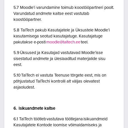
5.7 Moodle’i varundamine toimub koostööpartneri poolt.
Varundatud andmete kaitse eest vastutab
koostööpartner.
5.8 TalTech pakub Kasutajatele ja Üksustele Moodle’i
kasutamisega seotud kasutajatuge. Kasutajatuge
pakutakse e-posti
moodle@taltech.ee
teel.
5.9 Üksused ja Kasutajad vastutavad Moodle’isse
sisestatud andmete ja üleslaaditud materjalide sisu
eest.
5.10 TalTech ei vastuta Teenuse tõrgete eest, mis on
põhjustatud TalTechi kontrolli alt väljas olevatest
asjaoludest.
6. Isikuandmete kaitse
6.1 TalTech töötleb vastutava töötlejana isikuandmeid
Kasutajatele Kontode loomise võimaldamiseks ja