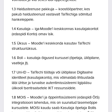
1.3 Haldusteenuse pakkuja – koostööpartner, kes
pakub haldusteenust vastavalt TalTechiga sõlmitud
hankeleppele.
1.4 Kasutaja – iga Moodle’i keskkonnas kasutajakontot
(edaspidi Konto) omav isik.
1.5 Üksus – Moodle’i keskkonda kasutav TalTechi
struktuuriüksus.
1.6 Roll – kasutaja õigused kursusel (õpetaja, üliõpilane,
vaatleja jt).
1.7 Uni-ID – TalTechi töötaja või üliõpilase Digitaalne
identiteet (kasutajakonto), mis võimaldab lihtsustada
läbi ühtse ja turvalise autentimissüsteemi ligipääsu
ülikooli tsentraalsetele IKT ressurssidele.
1.8 MOIS – Moodle’i ja õppeinfosüsteemi (edaspidi ÕIS)
integratsiooni lahendus, mis on suunatud tasemeõppe
kursustele. MOISi kaudu saab Kasutaja õpetaja Rollis