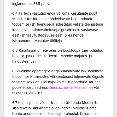
logiandmeid 365 päeva.
6.4 TalTech vastutab enda või oma Kasutajate poolt
Moodle’i keskkonnas töödeldavate isikuandmete
töötlemise (sh Teenusega liidestatud väliste teenustega
kaasneva andmevahetuse) õigusaktidele vastavuse
eest (sh teavitustegevuse eest) olles nende
isikuandmete vastutav töötleja.
6.5 Kasutajaandmete osas on koostööpartner volitatud
töötleja, pakkudes TalTechile Moodle majutus- ja
haldusteenust.
6.6 Kõikide õppetegevusega kaasnevate isikuandmete
töötlemise küsimustes või seadusest tulenevate õiguste
teostamiseks on Kasutajal võimalik pöörduda TalTechi
poole e-posti aadressil
henri.schasmin@taltech.ee
või
telefonil 620 2017.
6.7 Kasutajal on võimalik näha kõiki enda Moodle’is
sisalduvaid isikuandmeid igal hetkel Moodle’is oma
Konto andmete osas. Kasutaja kohustub hoidma on