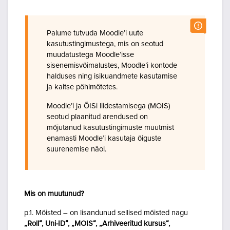
Palume tutvuda Moodle’i uute
kasutustingimustega, mis on seotud
muudatustega Moodle’isse
sisenemisvõimalustes, Moodle’i kontode
halduses ning isikuandmete kasutamise
ja kaitse põhimõtetes.
Moodle’i ja ÕISi liidestamisega (MOIS)
seotud plaanitud arendused on
mõjutanud kasutustingimuste muutmist
enamasti Moodle’i kasutaja õiguste
suurenemise näol.
Mis on muutunud?
p.1. Mõisted – on lisandunud sellised mõisted nagu
„Roll“, Uni-ID“, „MOIS“, „Arhiveeritud kursus“,