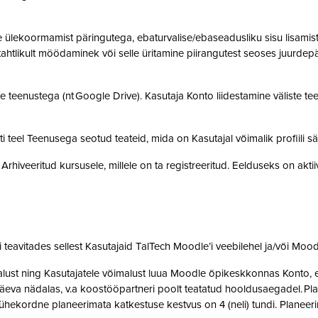
ülekoormamist päringutega, ebaturvalise/ebaseadusliku sisu lisamist sü
, tahtlikult möödaminek või selle üritamine piirangutest seoses juurde
 teenustega (nt Google Drive). Kasutaja Konto liidestamine väliste teen
teel Teenusega seotud teateid, mida on Kasutajal võimalik profiili sä
rhiveeritud kursusele, millele on ta registreeritud. Eelduseks on akti
teavitades sellest Kasutajaid TalTech Moodle’i veebilehel ja/või Mood
st ning Kasutajatele võimalust luua Moodle õpikeskkonnas Konto, et 
eva nädalas, v.a koostööpartneri poolt teatatud hooldusaegadel. Pla
ne ühekordne planeerimata katkestuse kestvus on 4 (neli) tundi. Plan