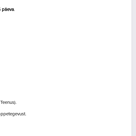
5 päeva
.
i Teenus).
i õppetegevust.