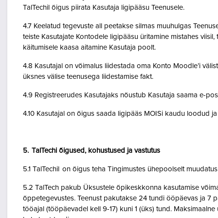
TalTechil õigus piirata Kasutaja ligipääsu Teenusele.
4.7 Keelatud tegevuste all peetakse silmas muuhulgas Teenuse 
teiste Kasutajate Kontodele ligipääsu üritamine mistahes viisil
käitumisele kaasa aitamine Kasutaja poolt.
4.8 Kasutajal on võimalus liidestada oma Konto Moodle’i väliste
üksnes välise teenusega liidestamise fakt.
4.9 Registreerudes Kasutajaks nõustub Kasutaja saama e-posti 
4.10 Kasutajal on õigus saada ligipääs MOISi kaudu loodud ja A
5. TalTechi õigused, kohustused ja vastutus
5.1 TalTechil on õigus teha Tingimustes ühepoolselt muudatusi 
5.2 TalTech pakub Üksustele õpikeskkonna kasutamise võimalu
õppetegevustes. Teenust pakutakse 24 tundi ööpäevas ja 7 pä
tööajal (tööpäevadel kell 9-17) kuni 1 (üks) tund. Maksimaal