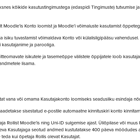
snes kõikide kasutustingimustega (edaspidi Tingimuste) tutvumise ja se
lt Moodle’is Konto loomist ja Moodle’i võimaluste kasutamist õppet
a isiku tuvastamist võimaldava Konto või külalisligipääsu vahendusel
i kasutajanime ja parooliga.
tteomavate isikutele ja tasemeõppe välistele õppijatele loob kasutaj
o andmetele lisama.
stat vana või omama Kasutajakonto loomiseks seadusliku esindaja nõ
saadetakse sisestatud e-postile automaatne kinnituskiri konto kinnit
 Rollist Moodle’is ning Uni-ID sulgemise ajast. Üliõpilase või muus 
oleva Kasutajaga seotud andmed kustutatakse 400 päeva möödudes alate
 teda kui õpetaja Rollis olevat Kasutajat.