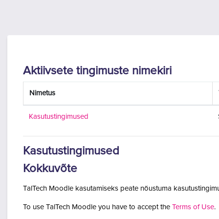
Jäta vahele peasisuni
Aktiivsete tingimuste nimekiri
Nimetus
Kasutustingimused
Kasutustingimused
Kokkuvõte
TalTech Moodle kasutamiseks peate nõustuma kasutustingimu
To use TalTech Moodle you have to accept the
Terms of Use
.