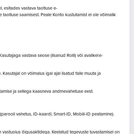
 esitades vastava taotluse e-
 taotluse saamisest. Peale Konto kustutamist ei ole võimalik
asutajaga vastava seose (lisanud Rolli) või avalikel e-
Kasutajal on võimalus igal ajal lisatud faile muuta ja
destamise ja sellega kaasneva andmevahetuse eest.
(parooli vahetus, ID-kaardi, Smart-ID, Mobiil-ID peatamine).
n vastuolus õigusaktidega. Keelatud tegevuste tuvastamisel on