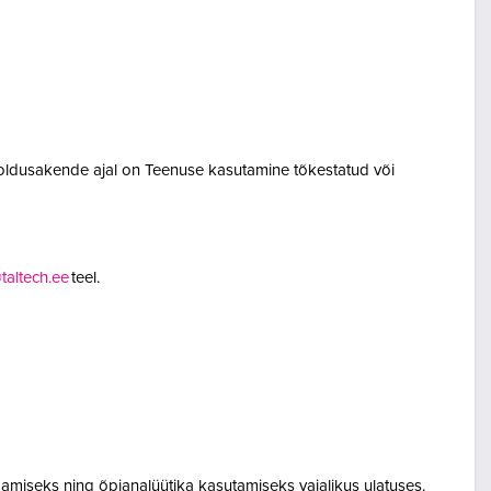
oldusakende ajal on Teenuse kasutamine tõkestatud või
altech.ee
teel.
amiseks ning õpianalüütika kasutamiseks vajalikus ulatuses.