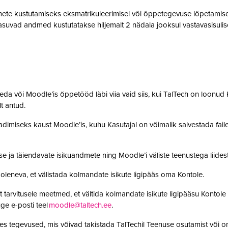
te kustutamiseks eksmatrikuleerimisel või õppetegevuse lõpetamisel,
suvad andmed kustutatakse hiljemalt 2 nädala jooksul vastavasisulise
da või Moodle’is õppetööd läbi viia vaid siis, kui TalTech on loonud K
olt antud.
adimiseks kaust Moodle’is, kuhu Kasutajal on võimalik salvestada faile. 
se ja täiendavate isikuandmete ning Moodle’i väliste teenustega lii
leneva, et välistada kolmandate isikute ligipääs oma Kontole.
 tarvitusele meetmed, et vältida kolmandate isikute ligipääsu Kontole 
ge e-posti teel
moodle@taltech.ee
.
es tegevused, mis võivad takistada TalTechil Teenuse osutamist või o