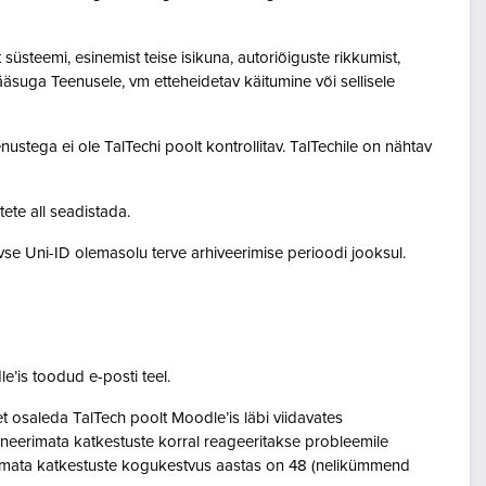
steemi, esinemist teise isikuna, autoriõiguste rikkumist,
pääsuga Teenusele, vm etteheidetav käitumine või sellisele
ustega ei ole TalTechi poolt kontrollitav. TalTechile on nähtav
tete all seadistada.
ivse Uni-ID olemasolu terve arhiveerimise perioodi jooksul.
le’is toodud e-posti teel.
osaleda TalTech poolt Moodle’is läbi viidavates
neerimata katkestuste korral reageeritakse probleemile
eerimata katkestuste kogukestvus aastas on 48 (nelikümmend