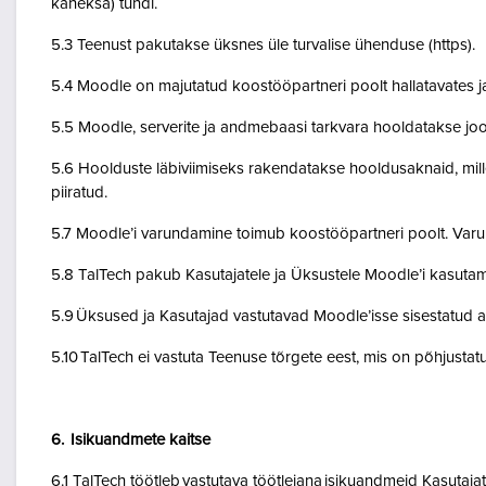
kaheksa) tundi.
5.3 Teenust pakutakse üksnes üle turvalise ühenduse (https).
5.4 Moodle on majutatud koostööpartneri poolt hallatavates ja
5.5 Moodle, serverite ja andmebaasi tarkvara hooldatakse jo
5.6 Hoolduste läbiviimiseks rakendatakse hooldusaknaid, mil
piiratud.
5.7 Moodle’i varundamine toimub koostööpartneri poolt. Var
5.8 TalTech pakub Kasutajatele ja Üksustele Moodle’i kasuta
5.9 Üksused ja Kasutajad vastutavad Moodle’isse sisestatud a
5.10 TalTech ei vastuta Teenuse tõrgete eest, mis on põhjustatud
6. Isikuandmete kaitse
6.1 TalTech töötleb vastutava töötlejana isikuandmeid Kasuta