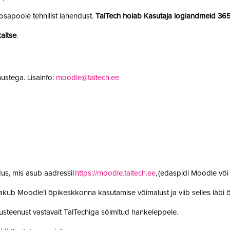
sapoole tehnilist lahendust.
TalTech hoiab Kasutaja logiandmeid 36
aitse
.
ustega. Lisainfo:
moodle@taltech.ee
us, mis asub aadressil
https://moodle.taltech.ee
, (edaspidi Moodle võ
 pakub Moodle’i õpikeskkonna kasutamise võimalust ja viib selles läb
steenust vastavalt TalTechiga sõlmitud hankeleppele.