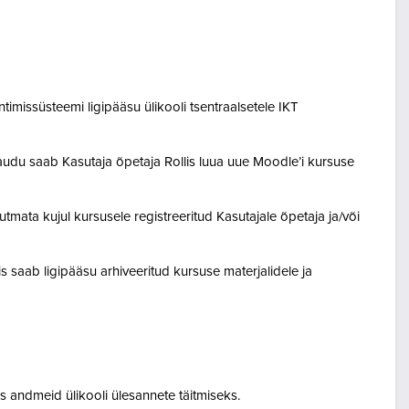
entimissüsteemi ligipääsu ülikooli tsentraalsetele IKT
audu saab Kasutaja õpetaja Rollis luua uue Moodle’i kursuse
tmata kujul kursusele registreeritud Kasutajale õpetaja ja/või
lis saab ligipääsu arhiveeritud kursuse materjalidele ja
 andmeid ülikooli ülesannete täitmiseks.