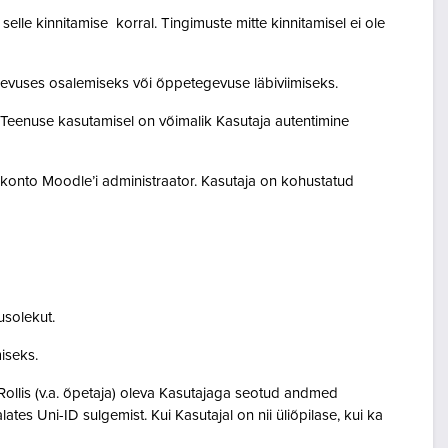
lle kinnitamise korral. Tingimuste mitte kinnitamisel ei ole
egevuses osalemiseks või õppetegevuse läbiviimiseks.
. Teenuse kasutamisel on võimalik Kasutaja autentimine
akonto Moodle’i administraator. Kasutaja on kohustatud
usolekut.
amiseks.
Rollis (v.a. õpetaja) oleva Kasutajaga seotud andmed
s Uni-ID sulgemist. Kui Kasutajal on nii üliõpilase, kui ka