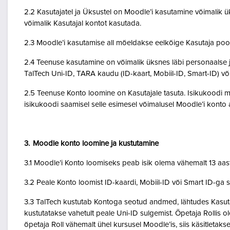
2.2 Kasutajatel ja Üksustel on Moodle’i kasutamine võimalik ük
võimalik Kasutajal kontot kasutada.
2.3 Moodle’i kasutamise all mõeldakse eelkõige Kasutaja poo
2.4 Teenuse kasutamine on võimalik üksnes läbi personaalse j
TalTech Uni-ID, TARA kaudu (ID-kaart, Mobiil-ID, Smart-ID) võ
2.5 Teenuse Konto loomine on Kasutajale tasuta. Isikukoodi mi
isikukoodi saamisel selle esimesel võimalusel Moodle’i kont
3. Moodle konto loomine ja kustutamine
3.1 Moodle’i Konto loomiseks peab isik olema vähemalt 13 aa
3.2 Peale Konto loomist ID-kaardi, Mobiil-ID või Smart ID-ga 
3.3 TalTech kustutab Kontoga seotud andmed, lähtudes Kasutaja
kustutatakse vahetult peale Uni-ID sulgemist. Õpetaja Rollis 
õpetaja Roll vähemalt ühel kursusel Moodle’is, siis käsitletakse