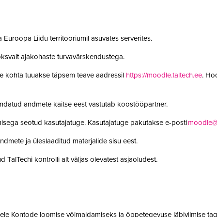
 Euroopa Liidu territooriumil asuvates serverites.
oksvalt ajakohaste turvavärskendustega.
le kohta tuuakse täpsem teave aadressil
https://moodle.taltech.ee
. Ho
undatud andmete kaitse eest vastutab koostööpartner.
misega seotud kasutajatuge. Kasutajatuge pakutakse e-posti
moodle@t
ndmete ja üleslaaditud materjalide sisu eest.
 TalTechi kontrolli alt väljas olevatest asjaoludest.
jatele Kontode loomise võimaldamiseks ja õppetegevuse läbiviimise tag