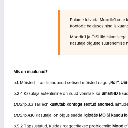
Palume tutvuda Moodle’i uute 
kontode halduses ning isikuan
Moodle’i ja ÕISi liidestamiseg
kasutaja õiguste suurenemise n
Mis on muutunud?
p.1. Mõisted – on lisandunud sellised mõisted nagu
„Roll“, Un
p.2.4 Kasutaja autentimine on nüüd võimlaik ka
Smart-ID
kaud
UUS!
p.3.3 TalTech
kustutab Kontoga seotud andmed
, lähtud
UUS!
p.4.10 Kasutajal on õigus saada
ligipääs MOISi kaudu lo
p.5.2 Täpsustatud, kuidas reageeritakse probleemile
Moodle’i