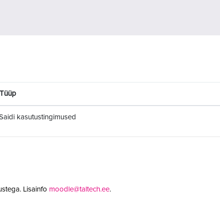
Tüüp
Saidi kasutustingimused
stega. Lisainfo
moodle@taltech.ee
.