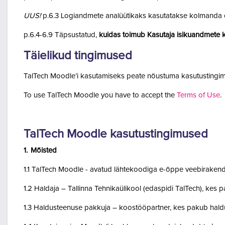
UUS!
p.6.3 Logiandmete analüütikaks kasutatakse kolmanda o
p.6.4-6.9 Täpsustatud,
kuidas toimub Kasutaja isikuandmete k
Täielikud tingimused
TalTech Moodle’i kasutamiseks peate nõustuma kasutustingim
To use TalTech Moodle you have to accept the
Terms of Use
.
TalTech Moodle kasutustingimused
1. Mõisted
1.1 TalTech Moodle - avatud lähtekoodiga e-õppe veebirakend
1.2 Haldaja – Tallinna Tehnikaülikool (edaspidi TalTech), kes
1.3 Haldusteenuse pakkuja – koostööpartner, kes pakub haldu