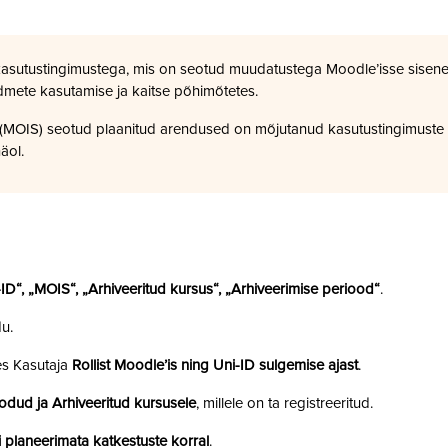
kasutustingimustega, mis on seotud muudatustega Moodle’isse sisene
dmete kasutamise ja kaitse põhimõtetes.
a (MOIS) seotud plaanitud arendused on mõjutanud kasutustingimuste
äol.
i-ID“, „MOIS“, „Arhiveeritud kursus“, „Arhiveerimise periood“
.
u.
es Kasutaja
Rollist Moodle’is ning Uni-ID sulgemise ajast
.
odud ja Arhiveeritud kursusele
, millele on ta registreeritud.
 planeerimata katkestuste korral
.