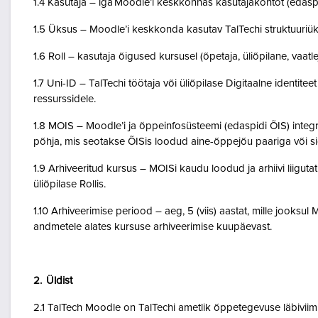
1.4 Kasutaja – iga Moodle’i keskkonnas kasutajakontot (edasp
1.5 Üksus – Moodle’i keskkonda kasutav TalTechi struktuuriü
1.6 Roll – kasutaja õigused kursusel (õpetaja, üliõpilane, vaatlej
1.7 Uni-ID – TalTechi töötaja või üliõpilase Digitaalne identitee
ressurssidele.
1.8 MOIS – Moodle’i ja õppeinfosüsteemi (edaspidi ÕIS) inte
põhja, mis seotakse ÕISis loodud aine-õppejõu paariga või 
1.9 Arhiveeritud kursus – MOISi kaudu loodud ja arhiivi liigut
üliõpilase Rollis.
1.10 Arhiveerimise periood – aeg, 5 (viis) aastat, mille jooksul
andmetele alates kursuse arhiveerimise kuupäevast.
2. Üldist
2.1 TalTech Moodle on TalTechi ametlik õppetegevuse läbivii