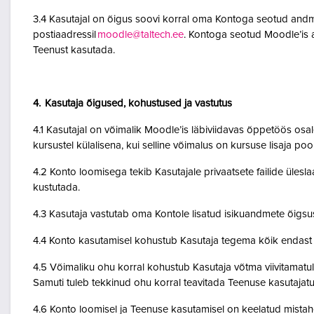
3.4 Kasutajal on õigus soovi korral oma Kontoga seotud andme
postiaadressil
moodle@taltech.ee
. Kontoga seotud Moodle’is a
Teenust kasutada.
4. Kasutaja õigused, kohustused ja vastutus
4.1 Kasutajal on võimalik Moodle’is läbiviidavas õppetöös osale
kursustel külalisena, kui selline võimalus on kursuse lisaja po
4.2 Konto loomisega tekib Kasutajale privaatsete failide ülesla
kustutada.
4.3 Kasutaja vastutab oma Kontole lisatud isikuandmete õigsu
4.4 Konto kasutamisel kohustub Kasutaja tegema kõik endast o
4.5 Võimaliku ohu korral kohustub Kasutaja võtma viivitamatult
Samuti tuleb tekkinud ohu korral teavitada Teenuse kasutajatu
4.6 Konto loomisel ja Teenuse kasutamisel on keelatud mistah