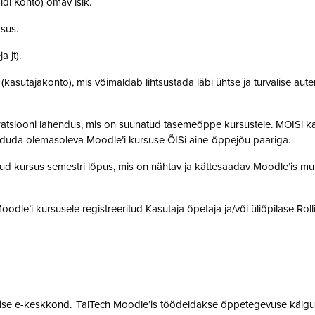
idi Konto) omav isik.
ksus.
a jt).
t (kasutajakonto), mis võimaldab lihtsustada läbi ühtse ja turvalise aut
gratsiooni lahendus, mis on suunatud tasemeõppe kursustele. MOISi k
siduda olemasoleva Moodle’i kursuse ÕISi aine-õppejõu paariga.
atud kursus semestri lõpus, mis on nähtav ja kättesaadav Moodle’is muu
 Moodle’i kursusele registreeritud Kasutaja õpetaja ja/või üliõpilase Rol
mise e-keskkond. TalTech Moodle’is töödeldakse õppetegevuse käigus