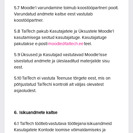
5.7 Moodle’i varundamine toimub koostööpartneri poolt.
Varundatud andmete kaitse eest vastutab
koostööpartner.
5.8 TalTech pakub Kasutajatele ja Üksustele Moodle’i
kasutamisega seotud kasutajatuge. Kasutajatuge
pakutakse e-posti
moodle@taltech.ee
teel.
5.9 Üksused ja Kasutajad vastutavad Moodle’isse
sisestatud andmete ja üleslaaditud materjalide sisu
eest.
5.10 TalTech ei vastuta Teenuse tõrgete eest, mis on
põhjustatud TalTechi kontrolli alt väljas olevatest
asjaoludest.
6. Isikuandmete kaitse
6.1 TalTech töötleb vastutava töötlejana isikuandmeid
Kasutajatele Kontode loomise võimaldamiseks ja