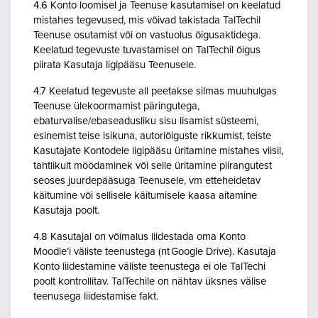
4.6 Konto loomisel ja Teenuse kasutamisel on keelatud
mistahes tegevused, mis võivad takistada TalTechil
Teenuse osutamist või on vastuolus õigusaktidega.
Keelatud tegevuste tuvastamisel on TalTechil õigus
piirata Kasutaja ligipääsu Teenusele.
4.7 Keelatud tegevuste all peetakse silmas muuhulgas
Teenuse ülekoormamist päringutega,
ebaturvalise/ebaseadusliku sisu lisamist süsteemi,
esinemist teise isikuna, autoriõiguste rikkumist, teiste
Kasutajate Kontodele ligipääsu üritamine mistahes viisil,
tahtlikult möödaminek või selle üritamine piirangutest
seoses juurdepääsuga Teenusele, vm etteheidetav
käitumine või sellisele käitumisele kaasa aitamine
Kasutaja poolt.
4.8 Kasutajal on võimalus liidestada oma Konto
Moodle’i väliste teenustega (nt Google Drive). Kasutaja
Konto liidestamine väliste teenustega ei ole TalTechi
poolt kontrollitav. TalTechile on nähtav üksnes välise
teenusega liidestamise fakt.