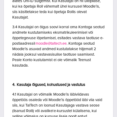
alates Uni-ID sulgemist. Kui Kasutajal on nii üliõpilase,
kui ka õpetaja Roll vähemalt ühel kursusel Moodle’is,
siis käsitletakse teda kui õpetaja Rollis olevat
Kasutajat.
3.4 Kasutajal on õigus soovi korral oma Kontoga seotud
andmete kustutamiseks eksmatrikuleerimisel või
õppetegevuse lõpetamisel, esitades vastava taotluse e-
postiaadressil
moodle@taltech.ee
. Kontoga seotud
Moodle’is asuvad andmed kustutatakse hiljemalt 2
nädala jooksul vastavasisulise taotluse saamisest.
Peale Konto kustutamist ei ole võimalik Teenust
kasutada.
4. Kasutaja õigused, kohustused ja vastutus
4.1 Kasutajal on võimalik Moodle’is läbiviidavas
õppetöös osaleda või Moodle’is õppetööd läbi viia vaid
siis, kui TalTech on loonud Kasutajaga vastava seose
(lisanud Rolli) või avalikel e-kursustel külalisena, kui
selline võimalus on kursuse lisaja poolt antud.