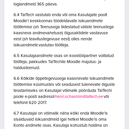
logiandmeid 365 päeva.
6.4 TalTech vastutab enda või oma Kasutajate poolt
Moodle’i keskkonnas töödeldavate isikuandmete
töötlemise (sh Teenusega liidestatud väliste teenustega
kaasneva andmevahetuse) õigusaktidele vastavuse
eest (sh teavitustegevuse eest) olles nende
isikuandmete vastutav töötleja.
6.5 Kasutajaandmete osas on koostööpartner volitatud
töötleja, pakkudes TalTechile Moodle majutus- ja
haldusteenust.
6.6 Kõikide õppetegevusega kaasnevate isikuandmete
töötlemise küsimustes või seadusest tulenevate õiguste
teostamiseks on Kasutajal võimalik pöörduda TalTechi
poole e-posti aadressil
henri.schasmin@taltech.ee
või
telefonil 620 2017.
6.7 Kasutajal on võimalik näha kõiki enda Moodle’is
sisalduvaid isikuandmeid igal hetkel Moodle’is oma
Konto andmete osas. Kasutaja kohustub hoidma on