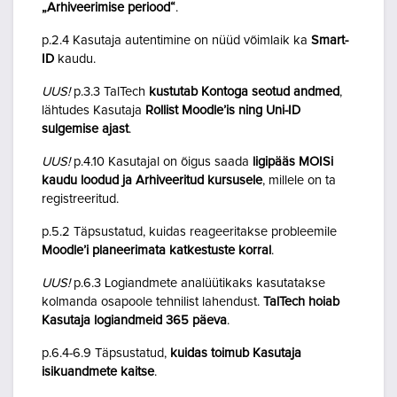
„Arhiveerimise periood“
.
p.2.4 Kasutaja autentimine on nüüd võimlaik ka
Smart-
ID
kaudu.
UUS!
p.3.3 TalTech
kustutab Kontoga seotud andmed
,
lähtudes Kasutaja
Rollist Moodle’is ning Uni-ID
sulgemise ajast
.
UUS!
p.4.10 Kasutajal on õigus saada
ligipääs MOISi
kaudu loodud ja Arhiveeritud kursusele
, millele on ta
registreeritud.
p.5.2 Täpsustatud, kuidas reageeritakse probleemile
Moodle’i planeerimata katkestuste korral
.
UUS!
p.6.3 Logiandmete analüütikaks kasutatakse
kolmanda osapoole tehnilist lahendust.
TalTech hoiab
Kasutaja logiandmeid 365 päeva
.
p.6.4-6.9 Täpsustatud,
kuidas toimub Kasutaja
isikuandmete kaitse
.