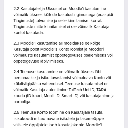
2.2 Kasutajatel ja Üksustel on Moodle’i kasutamine
võimalik üksnes kõikide kasutustingimustega (edaspidi
Tingimuste) tutvumise ja selle kinnitamise korral.
Tingimuste mitte kinnitamisel ei ole võimalik Kasutajal
kontot kasutada.
2.3 Moodle’i kasutamise all mõeldakse eelkõige
Kasutaja poolt Moodle’is Konto loomist ja Moodle’i
võimaluste kasutamist õppetegevuses osalemiseks või
õppetegevuse läbiviimiseks.
2.4 Teenuse kasutamine on võimalik üksnes läbi
personaalse ja isiku tuvastamist võimaldava Konto või
külalisligipääsu vahendusel. Teenuse kasutamisel on
võimalik Kasutaja autentimine TalTech Uni-ID, TARA
kaudu (ID-kaart, Mobiil-ID, Smart-ID) või kasutajanime ja
parooliga.
2.5 Teenuse Konto loomine on Kasutajale tasuta.
Isikukoodi mitteomavate isikutele ja tasemeõppe
välistele õppijatele loob kasutajakonto Moodle’i