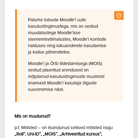
Palume tutvuda Moodle’i uute
kasutustingimustega, mis on seotud
muudatustega Moodle’isse
sisenemisvõimalustes, Moodle’i kontode
halduses ning isikuandmete kasutamise
ja kaitse põhimõtetes.
Moodle’i ja ÕISi liidestamisega (MOIS)
seotud plaanitud arendused on
mõjutanud kasutustingimuste muutmist
enamasti Moodle’i kasutaja õiguste
suurenemise näol.
Mis on muutunud?
p.1. Mõisted – on lisandunud sellised mõisted nagu
„Roll“, Uni-ID“, „MOIS“, „Arhiveeritud kursus“,