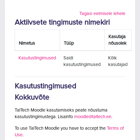
Jäta vahele peasisuni
Tagasi eelmisele lehele
Aktiivsete tingimuste nimekiri
Kasutaja
Nimetus
Tüüp
nõusolek
Kasutustingimused
Saidi
Kõik
kasutustingimused
kasutajad
Kasutustingimused
Kokkuvõte
TalTech Moodle kasutamiseks peate nõustuma
kasutustingimustega. Lisainfo
moodle@taltech.ee
.
To use TalTech Moodle you have to accept the
Terms of
Use
.