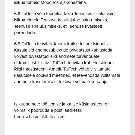
isikuandmeid Moodle’is ajakohastena.
6.8 TalTech võib töödelda kõiki Teenuses sisalduvaid
isikuandmeid Teenuse kasutajatoe pakkumiseks,
Teenuse analüüsimiseks, et Teenuse kvaliteeti
parendada.
6.9 TalTech teavitab Andmekaitse Inspektsiooni ja
Kasutajaid andmesubjektide privaatsust kahjustada
võivast tuvastatud isikuandmete turvanõuete
rikkumisest. Lisaks, TalTech teavitab küberintsidendist
Riigi Infosüsteemi Ametit. TalTech võtab viivitamata
kasutusele sobivad meetmed, et leevendada volitamata
andmete kasutamisest tekkivat võimalikku kahju.
Isikuandmete töötlemise ja kaitse küsimustega on
võimalik pöörduda e-posti aadressil
henri.schasmin@taltech.ee.