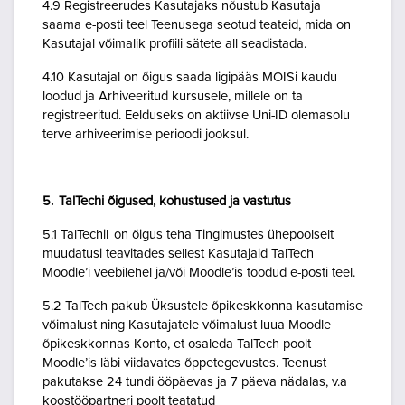
4.9 Registreerudes Kasutajaks nõustub Kasutaja
saama e-posti teel Teenusega seotud teateid, mida on
Kasutajal võimalik profiili sätete all seadistada.
4.10 Kasutajal on õigus saada ligipääs MOISi kaudu
loodud ja Arhiveeritud kursusele, millele on ta
registreeritud. Eelduseks on aktiivse Uni-ID olemasolu
terve arhiveerimise perioodi jooksul.
5. TalTechi õigused, kohustused ja vastutus
5.1 TalTechil on õigus teha Tingimustes ühepoolselt
muudatusi teavitades sellest Kasutajaid TalTech
Moodle’i veebilehel ja/või Moodle’is toodud e-posti teel.
5.2 TalTech pakub Üksustele õpikeskkonna kasutamise
võimalust ning Kasutajatele võimalust luua Moodle
õpikeskkonnas Konto, et osaleda TalTech poolt
Moodle’is läbi viidavates õppetegevustes. Teenust
pakutakse 24 tundi ööpäevas ja 7 päeva nädalas, v.a
koostööpartneri poolt teatatud