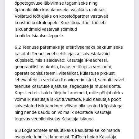
õppetegevuse läbiviimise tagamiseks ning
õpianalüütika kasutamiseks vajalikus ulatuses.
Volitatud töötlejaks on koostööpartner vastavalt
koostöö kokkuleppele. Koostööpartner töötleb
isikuandmeid vastavalt sõlmitud
konfidentsiaalsusleppele.
6.2 Teenuse paremaks ja efektiivsemaks pakkumiseks
kasutab Teenus veebilehitsejasse salvestatavaid
küpsiseid, mis sisaldavad: Kasutaja IP-aadressi,
geograafilist asukohta, brauseri tüüpi ja versiooni,
operatsioonisüsteemi, viiteallikat, külastuse pikkust,
lehevaateid ja veebisaidi navigeerimisteid, samuti teavet
teenuse kasutuse ajastuse, sageduse ja mudeli kohta.
Küpsised ei sisalda üldjuhul andmeid, mille põhjal oleks
võimalik Kasutaja isikut tuvastada, kuid Kasutaja poolt
salvestatud isikuandmed võivad olla seotud küpsistega
ning nende kaudu on võimalik seostada Kasutaja
tegevus veebilehitsejas Kasutaja isikuga.
6.3 Logiandmete analüütikaks kasutatakse kolmanda
osapoole tehnilist lahendust. TalTech hoiab Kasutaja