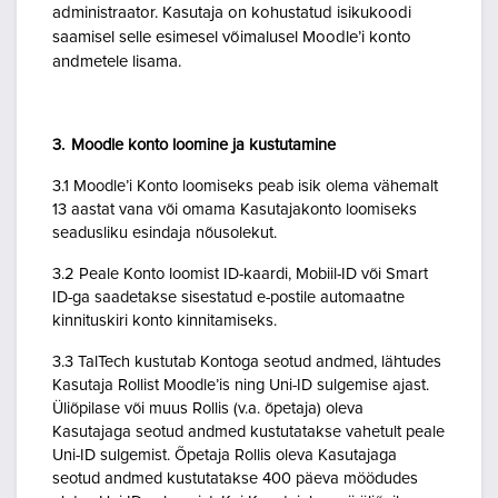
administraator. Kasutaja on kohustatud isikukoodi
saamisel selle esimesel võimalusel Moodle’i konto
andmetele lisama.
3. Moodle konto loomine ja kustutamine
3.1 Moodle’i Konto loomiseks peab isik olema vähemalt
13 aastat vana või omama Kasutajakonto loomiseks
seadusliku esindaja nõusolekut.
3.2 Peale Konto loomist ID-kaardi, Mobiil-ID või Smart
ID-ga saadetakse sisestatud e-postile automaatne
kinnituskiri konto kinnitamiseks.
3.3 TalTech kustutab Kontoga seotud andmed, lähtudes
Kasutaja Rollist Moodle’is ning Uni-ID sulgemise ajast.
Üliõpilase või muus Rollis (v.a. õpetaja) oleva
Kasutajaga seotud andmed kustutatakse vahetult peale
Uni-ID sulgemist. Õpetaja Rollis oleva Kasutajaga
seotud andmed kustutatakse 400 päeva möödudes