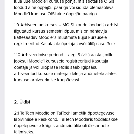
luua uue Moodle’i kursuse põhja, mis seotakse ÕISis
loodud aine-õppejõu paariga või siduda olemasoleva
Moodle’i kursuse ÕISi aine-õppejõu paariga.
1.9 Arhiveeritud kursus – MOISi kaudu loodud ja arhiivi
liigutatud kursus semestri lõpus, mis on nähtav ja
kättesaadav Moodle’is muutmata kujul kursusele
registreeritud Kasutajale õpetaja ja/või üliõpilase Rollis.
1.10 Arhiveerimise periood – aeg, 5 (viis) aastat, mille
jooksul Moodle’i kursusele registreeritud Kasutaja
õpetaja ja/või üliõpilase Rollis saab ligipääsu
arhiveeritud kursuse materjalidele ja andmetele alates
kursuse arhiveerimise kuupäevast.
2. Üldist
2.1 TalTech Moodle on TalTechi ametlik õppetegevuse
läbiviimise e-keskkond. TalTech Moodle’is töödeldakse
õppetegevuse käigus andmeid ülikooli ülesannete
täitmiseks.