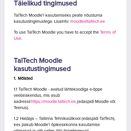
Täielikud tingimused
TalTech Moodle’i kasutamiseks peate nõustuma
kasutustingimustega. Lisainfo:
moodle@taltech.ee
To use TalTech Moodle you have to accept the
Terms of
Use
.
TalTech Moodle
kasutustingimused
1. Mõisted
1.1 TalTech Moodle - avatud lähtekoodiga e-õppe
veebirakendus, mis asub
aadressil
https://moodle.taltech.ee
, (edaspidi Moodle või
Teenus).
1.2 Haldaja – Tallinna Tehnikaülikool (edaspidi TalTech),
kes pakub Moodle’i õpikeskkonna kasutamise
võimalust ja viib selles läbi õppetegevust.