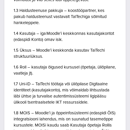
1.3 Haldusteenuse pakkuja – koostööpartner, kes
pakub haldusteenust vastavalt TalTechiga sõlmitud
hankeleppele.
1.4 Kasutaja – iga Moodle’i keskkonnas kasutajakontot
(edaspidi Konto) omav isik.
1.5 Üksus – Moodle’i keskkonda kasutav TalTechi
struktuuriüksus.
1.6 Roll – kasutaja õigused kursusel (õpetaja, üliõpilane,
vaatleja jt).
1.7 Uni-ID – TalTechi töötaja või üliõpilase Digitaalne
identiteet (kasutajakonto), mis võimaldab lihtsustada
läbi ühtse ja turvalise autentimissüsteemi ligipääsu
ülikooli tsentraalsetele IKT ressurssidele.
1.8 MOIS – Moodle’i ja õppeinfosüsteemi (edaspidi ÕIS)
integratsiooni lahendus, mis on suunatud tasemeõppe
kursustele. MOISi kaudu saab Kasutaja õpetaja Rollis