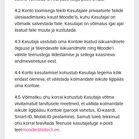
4.2 Konto loomisega tekib Kasutajale privaatsete failide
üleslaadimiseks kaust Moodle’is, kuhu Kasutajal on
võimalik salvestada faile. Kasutajal on võimalus igal ajal
lisatud faile muuta ja kustutada.
4.3 Kasutaja vastutab oma Kontole lisatud isikuandmete
õigsuse ja täiendavate isikuandmete ning Moodle’i
väliste teenustega liidestamise ja sellega kaasneva
andmevahetuse eest.
4.4 Konto kasutamisel kohustub Kasutaja tegema kõik
endast oleneva, et välistada kolmandate isikute ligipääs
oma Kontole.
4.5 Võimaliku ohu korral kohustub Kasutaja võtma
viivitamatult tarvitusele meetmed, et vältida kolmandate
isikute ligipääsu Kontole (parooli vahetus, ID-kaardi,
Smart-ID, Mobiil-ID peatamine). Samuti tuleb tekkinud
ohu korral teavitada Teenuse kasutajatuge e-posti
teel
moodle@taltech.ee
.