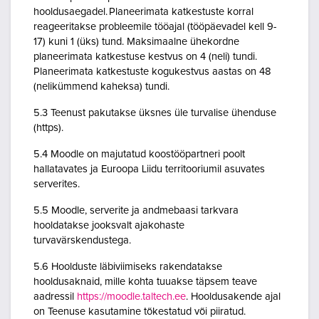
hooldusaegadel. Planeerimata katkestuste korral
reageeritakse probleemile tööajal (tööpäevadel kell 9-
17) kuni 1 (üks) tund. Maksimaalne ühekordne
planeerimata katkestuse kestvus on 4 (neli) tundi.
Planeerimata katkestuste kogukestvus aastas on 48
(nelikümmend kaheksa) tundi.
5.3 Teenust pakutakse üksnes üle turvalise ühenduse
(https).
5.4 Moodle on majutatud koostööpartneri poolt
hallatavates ja Euroopa Liidu territooriumil asuvates
serverites.
5.5 Moodle, serverite ja andmebaasi tarkvara
hooldatakse jooksvalt ajakohaste
turvavärskendustega.
5.6 Hoolduste läbiviimiseks rakendatakse
hooldusaknaid, mille kohta tuuakse täpsem teave
aadressil
https://moodle.taltech.ee
. Hooldusakende ajal
on Teenuse kasutamine tõkestatud või piiratud.