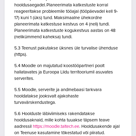
hooldusaegadel. Planeerimata katkestuste korral
reageeritakse probleemile tööajal (tööpäevadel kell 9-
17) kuni 1 (üks) tund. Maksimaalne ühekordne
planeerimata katkestuse kestvus on 4 (neli) tundi.
Planeerimata katkestuste kogukestvus aastas on 48
(nelikümmend kaheksa) tundi.
5.3 Teenust pakutakse üksnes üle turvalise ühenduse
(https).
5.4 Moodle on majutatud koostööpartneri poolt
hallatavates ja Euroopa Liidu territooriumil asuvates
serverites.
5.5 Moodle, serverite ja andmebaasi tarkvara
hooldatakse jooksvalt ajakohaste
turvavärskendustega.
5.6 Hoolduste läbiviimiseks rakendatakse
hooldusaknaid, mille kohta tuuakse täpsem teave
aadressil
https://moodle.taltech.ee
. Hooldusakende ajal
on Teenuse kasutamine tõkestatud või piiratud.