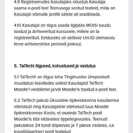
4.9 Registreerudes Kasutajaks nõustub Kasutaja
saama e-posti teel Teenusega seotud teateid, mida on
Kasutajal võimalik profiili sätete all seadistada.
4.10 Kasutajal on õigus saada ligipääs MOISi kaudu
loodud ja Arhiveeritud kursusele, millele on ta
registreeritud. Eelduseks on aktiivse Uni-ID olemasolu
terve arhiveerimise perioodi jooksul.
5. TalTechi õigused, kohustused ja vastutus
5.1 TalTechil on õigus teha Tingimustes ühepoolselt
muudatusi teavitades sellest Kasutajaid TalTech
Moodle’i veebilehel ja/või Moodle’is toodud e-posti teel.
5.2 TalTech pakub Üksustele õpikeskkonna kasutamise
võimalust ning Kasutajatele võimalust luua Moodle
õpikeskkonnas Konto, et osaleda TalTech poolt
Moodle’is läbi viidavates õppetegevustes. Teenust
pakutakse 24 tundi ööpäevas ja 7 päeva nädalas, v.a
koostööpartneri poolt teatatud