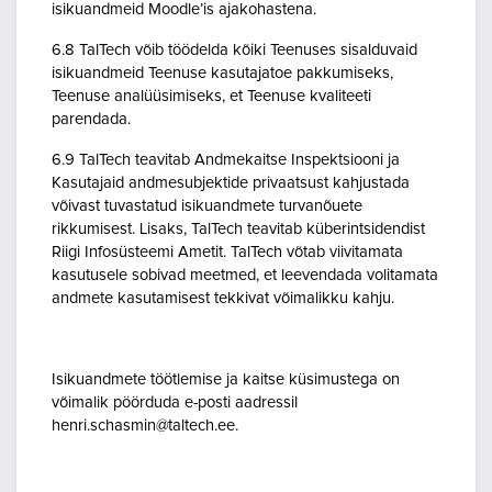
isikuandmeid Moodle’is ajakohastena.
6.8 TalTech võib töödelda kõiki Teenuses sisalduvaid
isikuandmeid Teenuse kasutajatoe pakkumiseks,
Teenuse analüüsimiseks, et Teenuse kvaliteeti
parendada.
6.9 TalTech teavitab Andmekaitse Inspektsiooni ja
Kasutajaid andmesubjektide privaatsust kahjustada
võivast tuvastatud isikuandmete turvanõuete
rikkumisest. Lisaks, TalTech teavitab küberintsidendist
Riigi Infosüsteemi Ametit. TalTech võtab viivitamata
kasutusele sobivad meetmed, et leevendada volitamata
andmete kasutamisest tekkivat võimalikku kahju.
Isikuandmete töötlemise ja kaitse küsimustega on
võimalik pöörduda e-posti aadressil
henri.schasmin@taltech.ee.