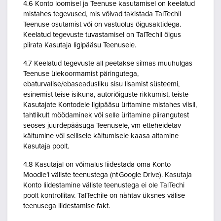
4.6 Konto loomisel ja Teenuse kasutamisel on keelatud
mistahes tegevused, mis võivad takistada TalTechil
Teenuse osutamist või on vastuolus õigusaktidega.
Keelatud tegevuste tuvastamisel on TalTechil õigus
piirata Kasutaja ligipääsu Teenusele.
4.7 Keelatud tegevuste all peetakse silmas muuhulgas
Teenuse ülekoormamist päringutega,
ebaturvalise/ebaseadusliku sisu lisamist süsteemi,
esinemist teise isikuna, autoriõiguste rikkumist, teiste
Kasutajate Kontodele ligipääsu üritamine mistahes viisil,
tahtlikult möödaminek või selle üritamine piirangutest
seoses juurdepääsuga Teenusele, vm etteheidetav
käitumine või sellisele käitumisele kaasa aitamine
Kasutaja poolt.
4.8 Kasutajal on võimalus liidestada oma Konto
Moodle’i väliste teenustega (nt Google Drive). Kasutaja
Konto liidestamine väliste teenustega ei ole TalTechi
poolt kontrollitav. TalTechile on nähtav üksnes välise
teenusega liidestamise fakt.