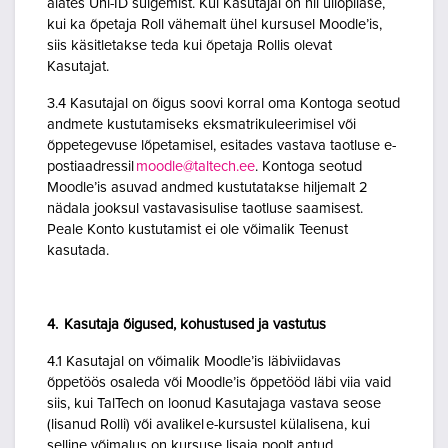
alates Uni-ID sulgemist. Kui Kasutajal on nii üliõpilase,
kui ka õpetaja Roll vähemalt ühel kursusel Moodle’is,
siis käsitletakse teda kui õpetaja Rollis olevat
Kasutajat.
3.4 Kasutajal on õigus soovi korral oma Kontoga seotud
andmete kustutamiseks eksmatrikuleerimisel või
õppetegevuse lõpetamisel, esitades vastava taotluse e-
postiaadressil
moodle@taltech.ee
. Kontoga seotud
Moodle’is asuvad andmed kustutatakse hiljemalt 2
nädala jooksul vastavasisulise taotluse saamisest.
Peale Konto kustutamist ei ole võimalik Teenust
kasutada.
4. Kasutaja õigused, kohustused ja vastutus
4.1 Kasutajal on võimalik Moodle’is läbiviidavas
õppetöös osaleda või Moodle’is õppetööd läbi viia vaid
siis, kui TalTech on loonud Kasutajaga vastava seose
(lisanud Rolli) või avalikel e-kursustel külalisena, kui
selline võimalus on kursuse lisaja poolt antud.