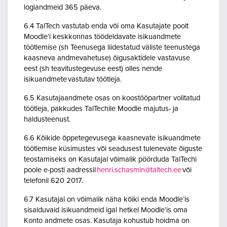
logiandmeid 365 päeva.
6.4 TalTech vastutab enda või oma Kasutajate poolt
Moodle’i keskkonnas töödeldavate isikuandmete
töötlemise (sh Teenusega liidestatud väliste teenustega
kaasneva andmevahetuse) õigusaktidele vastavuse
eest (sh teavitustegevuse eest) olles nende
isikuandmete vastutav töötleja.
6.5 Kasutajaandmete osas on koostööpartner volitatud
töötleja, pakkudes TalTechile Moodle majutus- ja
haldusteenust.
6.6 Kõikide õppetegevusega kaasnevate isikuandmete
töötlemise küsimustes või seadusest tulenevate õiguste
teostamiseks on Kasutajal võimalik pöörduda TalTechi
poole e-posti aadressil
henri.schasmin@taltech.ee
või
telefonil 620 2017.
6.7 Kasutajal on võimalik näha kõiki enda Moodle’is
sisalduvaid isikuandmeid igal hetkel Moodle’is oma
Konto andmete osas. Kasutaja kohustub hoidma on