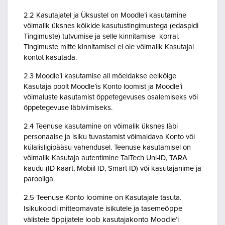
2.2 Kasutajatel ja Üksustel on Moodle’i kasutamine
võimalik üksnes kõikide kasutustingimustega (edaspidi
Tingimuste) tutvumise ja selle kinnitamise korral.
Tingimuste mitte kinnitamisel ei ole võimalik Kasutajal
kontot kasutada.
2.3 Moodle’i kasutamise all mõeldakse eelkõige
Kasutaja poolt Moodle’is Konto loomist ja Moodle’i
võimaluste kasutamist õppetegevuses osalemiseks või
õppetegevuse läbiviimiseks.
2.4 Teenuse kasutamine on võimalik üksnes läbi
personaalse ja isiku tuvastamist võimaldava Konto või
külalisligipääsu vahendusel. Teenuse kasutamisel on
võimalik Kasutaja autentimine TalTech Uni-ID, TARA
kaudu (ID-kaart, Mobiil-ID, Smart-ID) või kasutajanime ja
parooliga.
2.5 Teenuse Konto loomine on Kasutajale tasuta.
Isikukoodi mitteomavate isikutele ja tasemeõppe
välistele õppijatele loob kasutajakonto Moodle’i