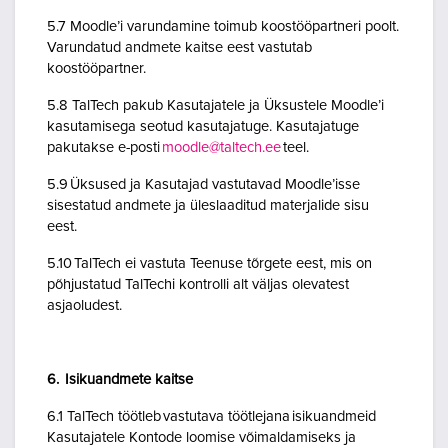
5.7 Moodle’i varundamine toimub koostööpartneri poolt.
Varundatud andmete kaitse eest vastutab
koostööpartner.
5.8 TalTech pakub Kasutajatele ja Üksustele Moodle’i
kasutamisega seotud kasutajatuge. Kasutajatuge
pakutakse e-posti
moodle@taltech.ee
teel.
5.9 Üksused ja Kasutajad vastutavad Moodle’isse
sisestatud andmete ja üleslaaditud materjalide sisu
eest.
5.10 TalTech ei vastuta Teenuse tõrgete eest, mis on
põhjustatud TalTechi kontrolli alt väljas olevatest
asjaoludest.
6. Isikuandmete kaitse
6.1 TalTech töötleb vastutava töötlejana isikuandmeid
Kasutajatele Kontode loomise võimaldamiseks ja