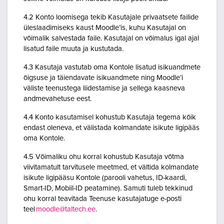
4.2 Konto loomisega tekib Kasutajale privaatsete failide
üleslaadimiseks kaust Moodle’is, kuhu Kasutajal on
võimalik salvestada faile. Kasutajal on võimalus igal ajal
lisatud faile muuta ja kustutada.
4.3 Kasutaja vastutab oma Kontole lisatud isikuandmete
õigsuse ja täiendavate isikuandmete ning Moodle’i
väliste teenustega liidestamise ja sellega kaasneva
andmevahetuse eest.
4.4 Konto kasutamisel kohustub Kasutaja tegema kõik
endast oleneva, et välistada kolmandate isikute ligipääs
oma Kontole.
4.5 Võimaliku ohu korral kohustub Kasutaja võtma
viivitamatult tarvitusele meetmed, et vältida kolmandate
isikute ligipääsu Kontole (parooli vahetus, ID-kaardi,
Smart-ID, Mobiil-ID peatamine). Samuti tuleb tekkinud
ohu korral teavitada Teenuse kasutajatuge e-posti
teel
moodle@taltech.ee
.