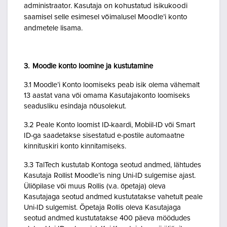
administraator. Kasutaja on kohustatud isikukoodi
saamisel selle esimesel võimalusel Moodle’i konto
andmetele lisama.
3. Moodle konto loomine ja kustutamine
3.1 Moodle’i Konto loomiseks peab isik olema vähemalt
13 aastat vana või omama Kasutajakonto loomiseks
seadusliku esindaja nõusolekut.
3.2 Peale Konto loomist ID-kaardi, Mobiil-ID või Smart
ID-ga saadetakse sisestatud e-postile automaatne
kinnituskiri konto kinnitamiseks.
3.3 TalTech kustutab Kontoga seotud andmed, lähtudes
Kasutaja Rollist Moodle’is ning Uni-ID sulgemise ajast.
Üliõpilase või muus Rollis (v.a. õpetaja) oleva
Kasutajaga seotud andmed kustutatakse vahetult peale
Uni-ID sulgemist. Õpetaja Rollis oleva Kasutajaga
seotud andmed kustutatakse 400 päeva möödudes