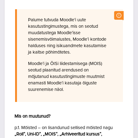
Palume tutvuda Moodle’i uute
kasutustingimustega, mis on seotud
muudatustega Moodle’isse
sisenemisvõimalustes, Moodle’i kontode
halduses ning isikuandmete kasutamise
ja kaitse põhimõtetes.
Moodle’i ja ÕISi liidestamisega (MOIS)
seotud plaanitud arendused on
mõjutanud kasutustingimuste muutmist
enamasti Moodle’i kasutaja õiguste
suurenemise näol.
Mis on muutunud?
p.1. Mõisted – on lisandunud sellised mõisted nagu
„Roll“, Uni-ID“, „MOIS“, „Arhiveeritud kursus“,