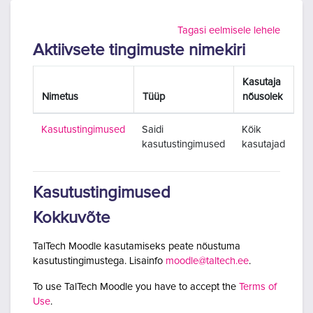
Jäta vahele peasisuni
Tagasi eelmisele lehele
Aktiivsete tingimuste nimekiri
Kasutaja
Nimetus
Tüüp
nõusolek
Kasutustingimused
Saidi
Kõik
kasutustingimused
kasutajad
Kasutustingimused
Kokkuvõte
TalTech Moodle kasutamiseks peate nõustuma
kasutustingimustega. Lisainfo
moodle@taltech.ee
.
To use TalTech Moodle you have to accept the
Terms of
Use
.