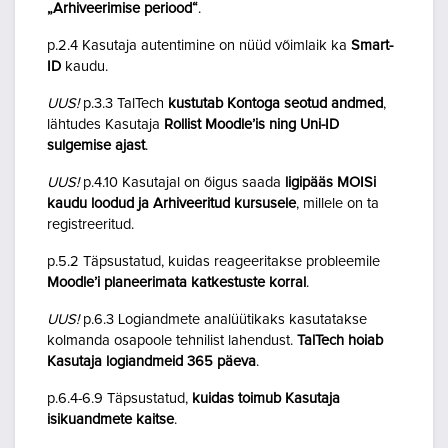
„Arhiveerimise periood“
.
p.2.4 Kasutaja autentimine on nüüd võimlaik ka
Smart-
ID
kaudu.
UUS!
p.3.3 TalTech
kustutab Kontoga seotud andmed
,
lähtudes Kasutaja
Rollist Moodle’is ning Uni-ID
sulgemise ajast
.
UUS!
p.4.10 Kasutajal on õigus saada
ligipääs MOISi
kaudu loodud ja Arhiveeritud kursusele
, millele on ta
registreeritud.
p.5.2 Täpsustatud, kuidas reageeritakse probleemile
Moodle’i planeerimata katkestuste korral
.
UUS!
p.6.3 Logiandmete analüütikaks kasutatakse
kolmanda osapoole tehnilist lahendust.
TalTech hoiab
Kasutaja logiandmeid 365 päeva
.
p.6.4-6.9 Täpsustatud,
kuidas toimub Kasutaja
isikuandmete kaitse
.