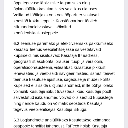
õppetegevuse läbiviimise tagamiseks ning
õpianalüütika kasutamiseks vajalikus ulatuses.
Volitatud töötlejaks on koostööpartner vastavalt
koostöö kokkuleppele. Koostööpartner töötleb
isikuandmeid vastavalt sõlmitud
konfidentsiaalsusleppele.
6.2 Teenuse paremaks ja efektiivsemaks pakkumiseks
kasutab Teenus veebilehitsejasse salvestatavaid
küpsiseid, mis sisaldavad: Kasutaja IP-aadressi,
geograafilist asukohta, brauseri tüüpi ja versiooni,
operatsioonisüsteemi, viiteallikat, külastuse pikkust,
lehevaateid ja veebisaidi navigeerimisteid, samuti teavet
teenuse kasutuse ajastuse, sageduse ja mudeli kohta.
Küpsised ei sisalda üldjuhul andmeid, mille põhjal oleks
võimalik Kasutaja isikut tuvastada, kuid Kasutaja poolt
salvestatud isikuandmed võivad olla seotud küpsistega
ning nende kaudu on võimalik seostada Kasutaja
tegevus veebilehitsejas Kasutaja isikuga.
6.3 Logiandmete analüütikaks kasutatakse kolmanda
osapoole tehnilist lahendust. TalTech hoiab Kasutaja