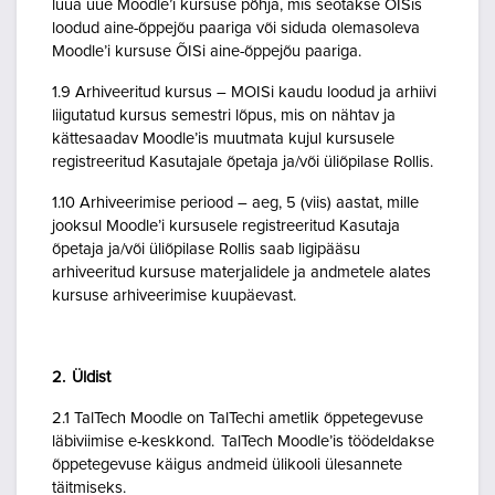
luua uue Moodle’i kursuse põhja, mis seotakse ÕISis
loodud aine-õppejõu paariga või siduda olemasoleva
Moodle’i kursuse ÕISi aine-õppejõu paariga.
1.9 Arhiveeritud kursus – MOISi kaudu loodud ja arhiivi
liigutatud kursus semestri lõpus, mis on nähtav ja
kättesaadav Moodle’is muutmata kujul kursusele
registreeritud Kasutajale õpetaja ja/või üliõpilase Rollis.
1.10 Arhiveerimise periood – aeg, 5 (viis) aastat, mille
jooksul Moodle’i kursusele registreeritud Kasutaja
õpetaja ja/või üliõpilase Rollis saab ligipääsu
arhiveeritud kursuse materjalidele ja andmetele alates
kursuse arhiveerimise kuupäevast.
2. Üldist
2.1 TalTech Moodle on TalTechi ametlik õppetegevuse
läbiviimise e-keskkond. TalTech Moodle’is töödeldakse
õppetegevuse käigus andmeid ülikooli ülesannete
täitmiseks.