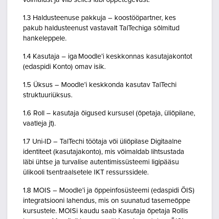
1.3 Haldusteenuse pakkuja – koostööpartner, kes
pakub haldusteenust vastavalt TalTechiga sõlmitud
hankeleppele.
1.4 Kasutaja – iga Moodle’i keskkonnas kasutajakontot
(edaspidi Konto) omav isik.
1.5 Üksus – Moodle’i keskkonda kasutav TalTechi
struktuuriüksus.
1.6 Roll – kasutaja õigused kursusel (õpetaja, üliõpilane,
vaatleja jt).
1.7 Uni-ID – TalTechi töötaja või üliõpilase Digitaalne
identiteet (kasutajakonto), mis võimaldab lihtsustada
läbi ühtse ja turvalise autentimissüsteemi ligipääsu
ülikooli tsentraalsetele IKT ressurssidele.
1.8 MOIS – Moodle’i ja õppeinfosüsteemi (edaspidi ÕIS)
integratsiooni lahendus, mis on suunatud tasemeõppe
kursustele. MOISi kaudu saab Kasutaja õpetaja Rollis