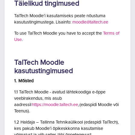
Täielikud tingimused
TalTech Moodle’i kasutamiseks peate nõustuma
kasutustingimustega. Lisainfo:
moodle@taltech.ee
To use TalTech Moodle you have to accept the
Terms of
Use
.
TalTech Moodle
kasutustingimused
1. Mõisted
1.1 TalTech Moodle - avatud lähtekoodiga e-õppe
veebirakendus, mis asub
aadressil
https://moodle.taltech.ee
, (edaspidi Moodle või
Teenus).
1.2 Haldaja – Tallinna Tehnikaülikool (edaspidi TalTech),
kes pakub Moodle’i õpikeskkonna kasutamise
võimalust ja viib selles läbi õppetegevust.