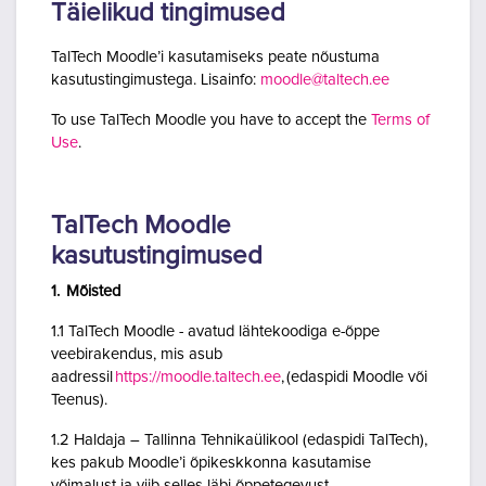
Täielikud tingimused
TalTech Moodle’i kasutamiseks peate nõustuma
kasutustingimustega. Lisainfo:
moodle@taltech.ee
To use TalTech Moodle you have to accept the
Terms of
Use
.
TalTech Moodle
kasutustingimused
1. Mõisted
1.1 TalTech Moodle - avatud lähtekoodiga e-õppe
veebirakendus, mis asub
aadressil
https://moodle.taltech.ee
, (edaspidi Moodle või
Teenus).
1.2 Haldaja – Tallinna Tehnikaülikool (edaspidi TalTech),
kes pakub Moodle’i õpikeskkonna kasutamise
võimalust ja viib selles läbi õppetegevust.