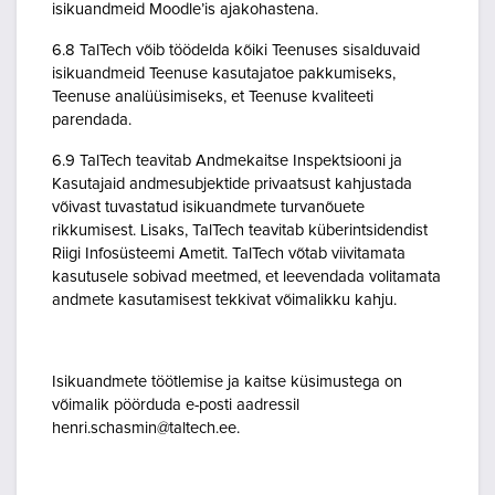
isikuandmeid Moodle’is ajakohastena.
6.8 TalTech võib töödelda kõiki Teenuses sisalduvaid
isikuandmeid Teenuse kasutajatoe pakkumiseks,
Teenuse analüüsimiseks, et Teenuse kvaliteeti
parendada.
6.9 TalTech teavitab Andmekaitse Inspektsiooni ja
Kasutajaid andmesubjektide privaatsust kahjustada
võivast tuvastatud isikuandmete turvanõuete
rikkumisest. Lisaks, TalTech teavitab küberintsidendist
Riigi Infosüsteemi Ametit. TalTech võtab viivitamata
kasutusele sobivad meetmed, et leevendada volitamata
andmete kasutamisest tekkivat võimalikku kahju.
Isikuandmete töötlemise ja kaitse küsimustega on
võimalik pöörduda e-posti aadressil
henri.schasmin@taltech.ee.