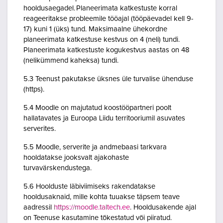
hooldusaegadel. Planeerimata katkestuste korral
reageeritakse probleemile tööajal (tööpäevadel kell 9-
17) kuni 1 (üks) tund. Maksimaalne ühekordne
planeerimata katkestuse kestvus on 4 (neli) tundi.
Planeerimata katkestuste kogukestvus aastas on 48
(nelikümmend kaheksa) tundi.
5.3 Teenust pakutakse üksnes üle turvalise ühenduse
(https).
5.4 Moodle on majutatud koostööpartneri poolt
hallatavates ja Euroopa Liidu territooriumil asuvates
serverites.
5.5 Moodle, serverite ja andmebaasi tarkvara
hooldatakse jooksvalt ajakohaste
turvavärskendustega.
5.6 Hoolduste läbiviimiseks rakendatakse
hooldusaknaid, mille kohta tuuakse täpsem teave
aadressil
https://moodle.taltech.ee
. Hooldusakende ajal
on Teenuse kasutamine tõkestatud või piiratud.