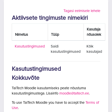
Jäta vahele peasisuni
Tagasi eelmisele lehele
Aktiivsete tingimuste nimekiri
Kasutaja
Nimetus
Tüüp
nõusolek
Kasutustingimused
Saidi
Kõik
kasutustingimused
kasutajad
Kasutustingimused
Kokkuvõte
TalTech Moodle kasutamiseks peate nõustuma
kasutustingimustega. Lisainfo
moodle@taltech.ee
.
To use TalTech Moodle you have to accept the
Terms of
Use
.