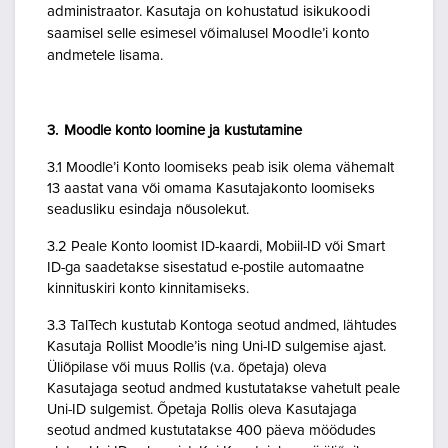
administraator. Kasutaja on kohustatud isikukoodi
saamisel selle esimesel võimalusel Moodle’i konto
andmetele lisama.
3. Moodle konto loomine ja kustutamine
3.1 Moodle’i Konto loomiseks peab isik olema vähemalt
13 aastat vana või omama Kasutajakonto loomiseks
seadusliku esindaja nõusolekut.
3.2 Peale Konto loomist ID-kaardi, Mobiil-ID või Smart
ID-ga saadetakse sisestatud e-postile automaatne
kinnituskiri konto kinnitamiseks.
3.3 TalTech kustutab Kontoga seotud andmed, lähtudes
Kasutaja Rollist Moodle’is ning Uni-ID sulgemise ajast.
Üliõpilase või muus Rollis (v.a. õpetaja) oleva
Kasutajaga seotud andmed kustutatakse vahetult peale
Uni-ID sulgemist. Õpetaja Rollis oleva Kasutajaga
seotud andmed kustutatakse 400 päeva möödudes