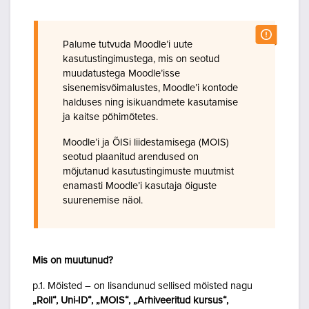
Palume tutvuda Moodle’i uute
kasutustingimustega, mis on seotud
muudatustega Moodle’isse
sisenemisvõimalustes, Moodle’i kontode
halduses ning isikuandmete kasutamise
ja kaitse põhimõtetes.
Moodle’i ja ÕISi liidestamisega (MOIS)
seotud plaanitud arendused on
mõjutanud kasutustingimuste muutmist
enamasti Moodle’i kasutaja õiguste
suurenemise näol.
Mis on muutunud?
p.1. Mõisted – on lisandunud sellised mõisted nagu
„Roll“, Uni-ID“, „MOIS“, „Arhiveeritud kursus“,