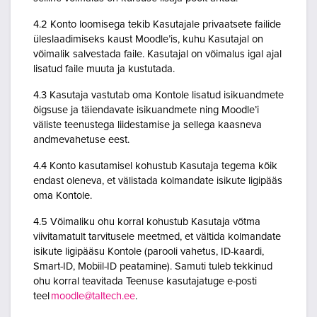
4.2 Konto loomisega tekib Kasutajale privaatsete failide
üleslaadimiseks kaust Moodle’is, kuhu Kasutajal on
võimalik salvestada faile. Kasutajal on võimalus igal ajal
lisatud faile muuta ja kustutada.
4.3 Kasutaja vastutab oma Kontole lisatud isikuandmete
õigsuse ja täiendavate isikuandmete ning Moodle’i
väliste teenustega liidestamise ja sellega kaasneva
andmevahetuse eest.
4.4 Konto kasutamisel kohustub Kasutaja tegema kõik
endast oleneva, et välistada kolmandate isikute ligipääs
oma Kontole.
4.5 Võimaliku ohu korral kohustub Kasutaja võtma
viivitamatult tarvitusele meetmed, et vältida kolmandate
isikute ligipääsu Kontole (parooli vahetus, ID-kaardi,
Smart-ID, Mobiil-ID peatamine). Samuti tuleb tekkinud
ohu korral teavitada Teenuse kasutajatuge e-posti
teel
moodle@taltech.ee
.