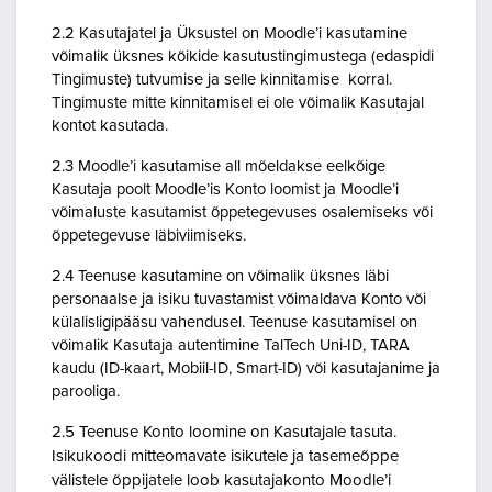
2.2 Kasutajatel ja Üksustel on Moodle’i kasutamine
võimalik üksnes kõikide kasutustingimustega (edaspidi
Tingimuste) tutvumise ja selle kinnitamise korral.
Tingimuste mitte kinnitamisel ei ole võimalik Kasutajal
kontot kasutada.
2.3 Moodle’i kasutamise all mõeldakse eelkõige
Kasutaja poolt Moodle’is Konto loomist ja Moodle’i
võimaluste kasutamist õppetegevuses osalemiseks või
õppetegevuse läbiviimiseks.
2.4 Teenuse kasutamine on võimalik üksnes läbi
personaalse ja isiku tuvastamist võimaldava Konto või
külalisligipääsu vahendusel. Teenuse kasutamisel on
võimalik Kasutaja autentimine TalTech Uni-ID, TARA
kaudu (ID-kaart, Mobiil-ID, Smart-ID) või kasutajanime ja
parooliga.
2.5 Teenuse Konto loomine on Kasutajale tasuta.
Isikukoodi mitteomavate isikutele ja tasemeõppe
välistele õppijatele loob kasutajakonto Moodle’i