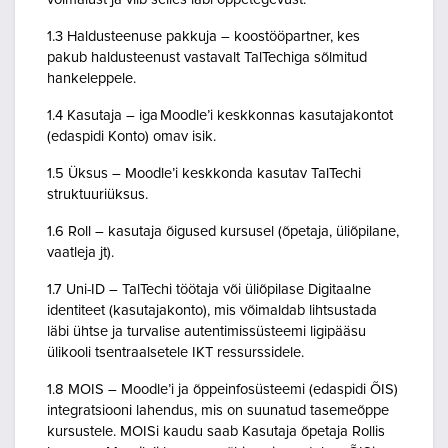
1.3 Haldusteenuse pakkuja – koostööpartner, kes
pakub haldusteenust vastavalt TalTechiga sõlmitud
hankeleppele.
1.4 Kasutaja – iga Moodle’i keskkonnas kasutajakontot
(edaspidi Konto) omav isik.
1.5 Üksus – Moodle’i keskkonda kasutav TalTechi
struktuuriüksus.
1.6 Roll – kasutaja õigused kursusel (õpetaja, üliõpilane,
vaatleja jt).
1.7 Uni-ID – TalTechi töötaja või üliõpilase Digitaalne
identiteet (kasutajakonto), mis võimaldab lihtsustada
läbi ühtse ja turvalise autentimissüsteemi ligipääsu
ülikooli tsentraalsetele IKT ressurssidele.
1.8 MOIS – Moodle’i ja õppeinfosüsteemi (edaspidi ÕIS)
integratsiooni lahendus, mis on suunatud tasemeõppe
kursustele. MOISi kaudu saab Kasutaja õpetaja Rollis