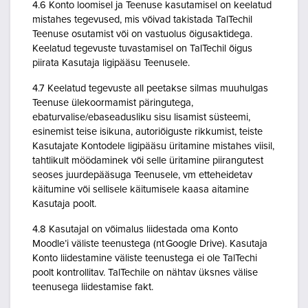
4.6 Konto loomisel ja Teenuse kasutamisel on keelatud
mistahes tegevused, mis võivad takistada TalTechil
Teenuse osutamist või on vastuolus õigusaktidega.
Keelatud tegevuste tuvastamisel on TalTechil õigus
piirata Kasutaja ligipääsu Teenusele.
4.7 Keelatud tegevuste all peetakse silmas muuhulgas
Teenuse ülekoormamist päringutega,
ebaturvalise/ebaseadusliku sisu lisamist süsteemi,
esinemist teise isikuna, autoriõiguste rikkumist, teiste
Kasutajate Kontodele ligipääsu üritamine mistahes viisil,
tahtlikult möödaminek või selle üritamine piirangutest
seoses juurdepääsuga Teenusele, vm etteheidetav
käitumine või sellisele käitumisele kaasa aitamine
Kasutaja poolt.
4.8 Kasutajal on võimalus liidestada oma Konto
Moodle’i väliste teenustega (nt Google Drive). Kasutaja
Konto liidestamine väliste teenustega ei ole TalTechi
poolt kontrollitav. TalTechile on nähtav üksnes välise
teenusega liidestamise fakt.