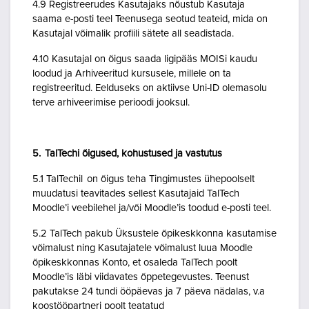
4.9 Registreerudes Kasutajaks nõustub Kasutaja
saama e-posti teel Teenusega seotud teateid, mida on
Kasutajal võimalik profiili sätete all seadistada.
4.10 Kasutajal on õigus saada ligipääs MOISi kaudu
loodud ja Arhiveeritud kursusele, millele on ta
registreeritud. Eelduseks on aktiivse Uni-ID olemasolu
terve arhiveerimise perioodi jooksul.
5. TalTechi õigused, kohustused ja vastutus
5.1 TalTechil on õigus teha Tingimustes ühepoolselt
muudatusi teavitades sellest Kasutajaid TalTech
Moodle’i veebilehel ja/või Moodle’is toodud e-posti teel.
5.2 TalTech pakub Üksustele õpikeskkonna kasutamise
võimalust ning Kasutajatele võimalust luua Moodle
õpikeskkonnas Konto, et osaleda TalTech poolt
Moodle’is läbi viidavates õppetegevustes. Teenust
pakutakse 24 tundi ööpäevas ja 7 päeva nädalas, v.a
koostööpartneri poolt teatatud