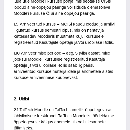
luua uue Moodle’i kursuse põhja, mis seotakse ÕISis
loodud aine-õppejõu paariga või siduda olemasoleva
Moodle’i kursuse ÕISi aine-õppejõu paariga.
1.9 Arhiveeritud kursus – MOISi kaudu loodud ja arhiivi
liigutatud kursus semestri lõpus, mis on nähtav ja
kättesaadav Moodle’is muutmata kujul kursusele
registreeritud Kasutajale õpetaja ja/või üliõpilase Rollis.
1.10 Arhiveerimise periood – aeg, 5 (viis) aastat, mille
jooksul Moodle’i kursusele registreeritud Kasutaja
õpetaja ja/või üliõpilase Rollis saab ligipääsu
arhiveeritud kursuse materjalidele ja andmetele alates
kursuse arhiveerimise kuupäevast.
2. Üldist
2.1 TalTech Moodle on TalTechi ametlik õppetegevuse
läbiviimise e-keskkond. TalTech Moodle’is töödeldakse
õppetegevuse käigus andmeid ülikooli ülesannete
täitmiseks.