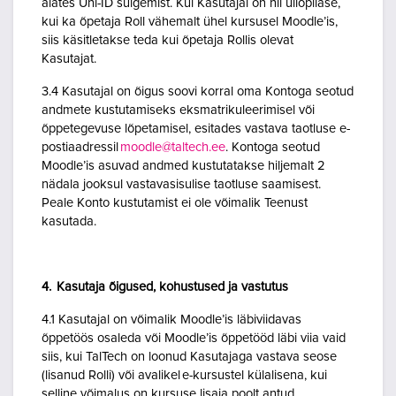
alates Uni-ID sulgemist. Kui Kasutajal on nii üliõpilase,
kui ka õpetaja Roll vähemalt ühel kursusel Moodle’is,
siis käsitletakse teda kui õpetaja Rollis olevat
Kasutajat.
3.4 Kasutajal on õigus soovi korral oma Kontoga seotud
andmete kustutamiseks eksmatrikuleerimisel või
õppetegevuse lõpetamisel, esitades vastava taotluse e-
postiaadressil
moodle@taltech.ee
. Kontoga seotud
Moodle’is asuvad andmed kustutatakse hiljemalt 2
nädala jooksul vastavasisulise taotluse saamisest.
Peale Konto kustutamist ei ole võimalik Teenust
kasutada.
4. Kasutaja õigused, kohustused ja vastutus
4.1 Kasutajal on võimalik Moodle’is läbiviidavas
õppetöös osaleda või Moodle’is õppetööd läbi viia vaid
siis, kui TalTech on loonud Kasutajaga vastava seose
(lisanud Rolli) või avalikel e-kursustel külalisena, kui
selline võimalus on kursuse lisaja poolt antud.