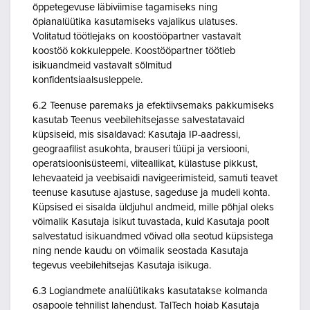
õppetegevuse läbiviimise tagamiseks ning
õpianalüütika kasutamiseks vajalikus ulatuses.
Volitatud töötlejaks on koostööpartner vastavalt
koostöö kokkuleppele. Koostööpartner töötleb
isikuandmeid vastavalt sõlmitud
konfidentsiaalsusleppele.
6.2 Teenuse paremaks ja efektiivsemaks pakkumiseks
kasutab Teenus veebilehitsejasse salvestatavaid
küpsiseid, mis sisaldavad: Kasutaja IP-aadressi,
geograafilist asukohta, brauseri tüüpi ja versiooni,
operatsioonisüsteemi, viiteallikat, külastuse pikkust,
lehevaateid ja veebisaidi navigeerimisteid, samuti teavet
teenuse kasutuse ajastuse, sageduse ja mudeli kohta.
Küpsised ei sisalda üldjuhul andmeid, mille põhjal oleks
võimalik Kasutaja isikut tuvastada, kuid Kasutaja poolt
salvestatud isikuandmed võivad olla seotud küpsistega
ning nende kaudu on võimalik seostada Kasutaja
tegevus veebilehitsejas Kasutaja isikuga.
6.3 Logiandmete analüütikaks kasutatakse kolmanda
osapoole tehnilist lahendust. TalTech hoiab Kasutaja