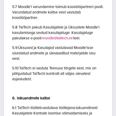
5.7 Moodle’i varundamine toimub koostööpartneri poolt.
Varundatud andmete kaitse eest vastutab
koostööpartner.
5.8 TalTech pakub Kasutajatele ja Üksustele Moodle’i
kasutamisega seotud kasutajatuge. Kasutajatuge
pakutakse e-posti
moodle@taltech.ee
teel.
5.9 Üksused ja Kasutajad vastutavad Moodle’isse
sisestatud andmete ja üleslaaditud materjalide sisu
eest.
5.10 TalTech ei vastuta Teenuse tõrgete eest, mis on
põhjustatud TalTechi kontrolli alt väljas olevatest
asjaoludest.
6. Isikuandmete kaitse
6.1 TalTech töötleb vastutava töötlejana isikuandmeid
Kasutajatele Kontode loomise võimaldamiseks ja