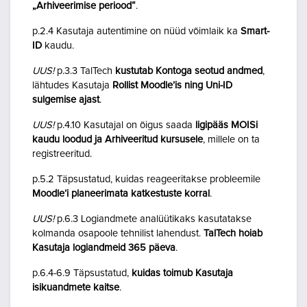
„Arhiveerimise periood“
.
p.2.4 Kasutaja autentimine on nüüd võimlaik ka
Smart-
ID
kaudu.
UUS!
p.3.3 TalTech
kustutab Kontoga seotud andmed
,
lähtudes Kasutaja
Rollist Moodle’is ning Uni-ID
sulgemise ajast
.
UUS!
p.4.10 Kasutajal on õigus saada
ligipääs MOISi
kaudu loodud ja Arhiveeritud kursusele
, millele on ta
registreeritud.
p.5.2 Täpsustatud, kuidas reageeritakse probleemile
Moodle’i planeerimata katkestuste korral
.
UUS!
p.6.3 Logiandmete analüütikaks kasutatakse
kolmanda osapoole tehnilist lahendust.
TalTech hoiab
Kasutaja logiandmeid 365 päeva
.
p.6.4-6.9 Täpsustatud,
kuidas toimub Kasutaja
isikuandmete kaitse
.