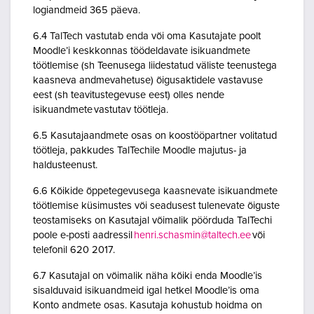
logiandmeid 365 päeva.
6.4 TalTech vastutab enda või oma Kasutajate poolt
Moodle’i keskkonnas töödeldavate isikuandmete
töötlemise (sh Teenusega liidestatud väliste teenustega
kaasneva andmevahetuse) õigusaktidele vastavuse
eest (sh teavitustegevuse eest) olles nende
isikuandmete vastutav töötleja.
6.5 Kasutajaandmete osas on koostööpartner volitatud
töötleja, pakkudes TalTechile Moodle majutus- ja
haldusteenust.
6.6 Kõikide õppetegevusega kaasnevate isikuandmete
töötlemise küsimustes või seadusest tulenevate õiguste
teostamiseks on Kasutajal võimalik pöörduda TalTechi
poole e-posti aadressil
henri.schasmin@taltech.ee
või
telefonil 620 2017.
6.7 Kasutajal on võimalik näha kõiki enda Moodle’is
sisalduvaid isikuandmeid igal hetkel Moodle’is oma
Konto andmete osas. Kasutaja kohustub hoidma on