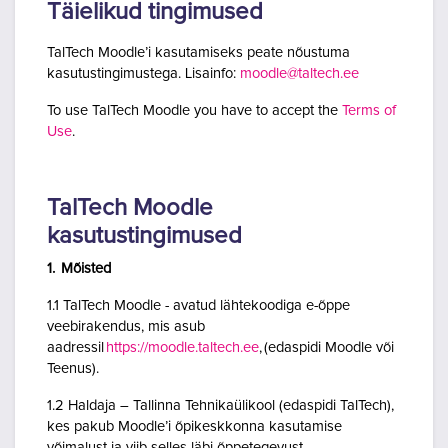
Täielikud tingimused
TalTech Moodle’i kasutamiseks peate nõustuma
kasutustingimustega. Lisainfo:
moodle@taltech.ee
To use TalTech Moodle you have to accept the
Terms of
Use
.
TalTech Moodle
kasutustingimused
1. Mõisted
1.1 TalTech Moodle - avatud lähtekoodiga e-õppe
veebirakendus, mis asub
aadressil
https://moodle.taltech.ee
, (edaspidi Moodle või
Teenus).
1.2 Haldaja – Tallinna Tehnikaülikool (edaspidi TalTech),
kes pakub Moodle’i õpikeskkonna kasutamise
võimalust ja viib selles läbi õppetegevust.