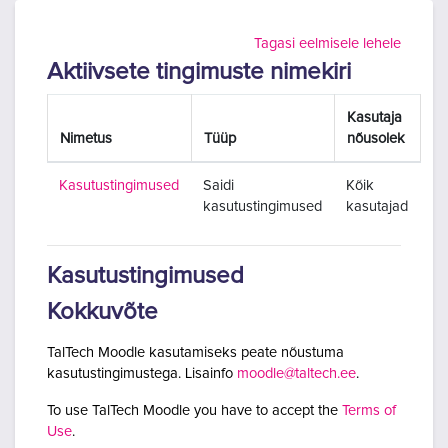
Jäta vahele peasisuni
Tagasi eelmisele lehele
Aktiivsete tingimuste nimekiri
Kasutaja
Nimetus
Tüüp
nõusolek
Kasutustingimused
Saidi
Kõik
kasutustingimused
kasutajad
Kasutustingimused
Kokkuvõte
TalTech Moodle kasutamiseks peate nõustuma
kasutustingimustega. Lisainfo
moodle@taltech.ee
.
To use TalTech Moodle you have to accept the
Terms of
Use
.