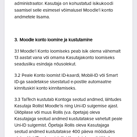
administraator. Kasutaja on kohustatud isikukoodi
saamisel selle esimesel võimalusel Moodle’i konto
andmetele lisama.
3. Moodle konto loomine ja kustutamine
3.1 Moodle’i Konto loomiseks peab isik olema vähemalt
13 aastat vana või omama Kasutajakonto loomiseks
seadusliku esindaja nõusolekut.
3.2 Peale Konto loomist ID-kaardi, Mobiil-ID või Smart
ID-ga saadetakse sisestatud e-postile automaatne
kinnituskiri konto kinnitamiseks.
3.3 TalTech kustutab Kontoga seotud andmed, lähtudes
Kasutaja Rollist Moodle’is ning Uni-ID sulgemise ajast.
Üliõpilase või muus Rollis (v.a. õpetaja) oleva
Kasutajaga seotud andmed kustutatakse vahetult peale
Uni-ID sulgemist. Õpetaja Rollis oleva Kasutajaga
seotud andmed kustutatakse 400 päeva möödudes