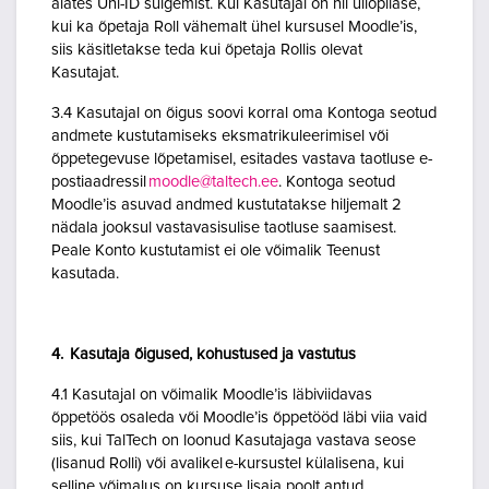
alates Uni-ID sulgemist. Kui Kasutajal on nii üliõpilase,
kui ka õpetaja Roll vähemalt ühel kursusel Moodle’is,
siis käsitletakse teda kui õpetaja Rollis olevat
Kasutajat.
3.4 Kasutajal on õigus soovi korral oma Kontoga seotud
andmete kustutamiseks eksmatrikuleerimisel või
õppetegevuse lõpetamisel, esitades vastava taotluse e-
postiaadressil
moodle@taltech.ee
. Kontoga seotud
Moodle’is asuvad andmed kustutatakse hiljemalt 2
nädala jooksul vastavasisulise taotluse saamisest.
Peale Konto kustutamist ei ole võimalik Teenust
kasutada.
4. Kasutaja õigused, kohustused ja vastutus
4.1 Kasutajal on võimalik Moodle’is läbiviidavas
õppetöös osaleda või Moodle’is õppetööd läbi viia vaid
siis, kui TalTech on loonud Kasutajaga vastava seose
(lisanud Rolli) või avalikel e-kursustel külalisena, kui
selline võimalus on kursuse lisaja poolt antud.