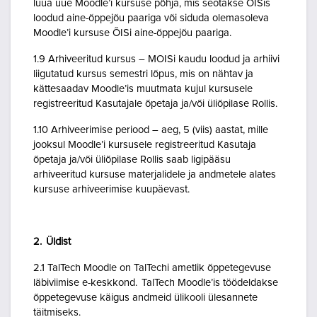
luua uue Moodle’i kursuse põhja, mis seotakse ÕISis
loodud aine-õppejõu paariga või siduda olemasoleva
Moodle’i kursuse ÕISi aine-õppejõu paariga.
1.9 Arhiveeritud kursus – MOISi kaudu loodud ja arhiivi
liigutatud kursus semestri lõpus, mis on nähtav ja
kättesaadav Moodle’is muutmata kujul kursusele
registreeritud Kasutajale õpetaja ja/või üliõpilase Rollis.
1.10 Arhiveerimise periood – aeg, 5 (viis) aastat, mille
jooksul Moodle’i kursusele registreeritud Kasutaja
õpetaja ja/või üliõpilase Rollis saab ligipääsu
arhiveeritud kursuse materjalidele ja andmetele alates
kursuse arhiveerimise kuupäevast.
2. Üldist
2.1 TalTech Moodle on TalTechi ametlik õppetegevuse
läbiviimise e-keskkond. TalTech Moodle’is töödeldakse
õppetegevuse käigus andmeid ülikooli ülesannete
täitmiseks.