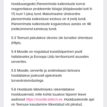
hooldusaegadel. Planeerimata katkestuste korral
reageeritakse probleemile tööajal (tööpäevadel kell 9-
17) kuni 1 (üks) tund. Maksimaalne ühekordne
planeerimata katkestuse kestvus on 4 (neli) tundi.
Planeerimata katkestuste kogukestvus aastas on 48
(nelikümmend kaheksa) tundi.
5.3 Teenust pakutakse üksnes üle turvalise ühenduse
(https).
5.4 Moodle on majutatud koostööpartneri poolt
hallatavates ja Euroopa Liidu territooriumil asuvates
serverites.
5.5 Moodle, serverite ja andmebaasi tarkvara
hooldatakse jooksvalt ajakohaste
turvavärskendustega.
5.6 Hoolduste läbiviimiseks rakendatakse
hooldusaknaid, mille kohta tuuakse täpsem teave
aadressil
https://moodle.taltech.ee
. Hooldusakende ajal
on Teenuse kasutamine tõkestatud või piiratud.