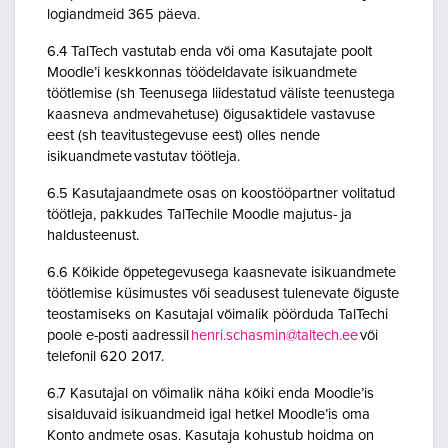
logiandmeid 365 päeva.
6.4 TalTech vastutab enda või oma Kasutajate poolt
Moodle’i keskkonnas töödeldavate isikuandmete
töötlemise (sh Teenusega liidestatud väliste teenustega
kaasneva andmevahetuse) õigusaktidele vastavuse
eest (sh teavitustegevuse eest) olles nende
isikuandmete vastutav töötleja.
6.5 Kasutajaandmete osas on koostööpartner volitatud
töötleja, pakkudes TalTechile Moodle majutus- ja
haldusteenust.
6.6 Kõikide õppetegevusega kaasnevate isikuandmete
töötlemise küsimustes või seadusest tulenevate õiguste
teostamiseks on Kasutajal võimalik pöörduda TalTechi
poole e-posti aadressil
henri.schasmin@taltech.ee
või
telefonil 620 2017.
6.7 Kasutajal on võimalik näha kõiki enda Moodle’is
sisalduvaid isikuandmeid igal hetkel Moodle’is oma
Konto andmete osas. Kasutaja kohustub hoidma on