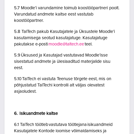
5.7 Moodle’i varundamine toimub koostööpartneri poolt.
Varundatud andmete kaitse eest vastutab
koostööpartner.
5.8 TalTech pakub Kasutajatele ja Üksustele Moodle’i
kasutamisega seotud kasutajatuge. Kasutajatuge
pakutakse e-posti
moodle@taltech.ee
teel.
5.9 Üksused ja Kasutajad vastutavad Moodle’isse
sisestatud andmete ja üleslaaditud materjalide sisu
eest.
5.10 TalTech ei vastuta Teenuse tõrgete eest, mis on
põhjustatud TalTechi kontrolli alt väljas olevatest
asjaoludest.
6. Isikuandmete kaitse
6.1 TalTech töötleb vastutava töötlejana isikuandmeid
Kasutajatele Kontode loomise võimaldamiseks ja