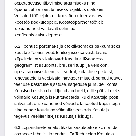
õppetegevuse läbiviimise tagamiseks ning
õpianalüütika kasutamiseks vajalikus ulatuses.
Volitatud töötlejaks on koostööpartner vastavalt
koostöö kokkuleppele. Koostööpartner töötleb
isikuandmeid vastavalt sõlmitud
konfidentsiaalsusleppele.
6.2 Teenuse paremaks ja efektiivsemaks pakkumiseks
kasutab Teenus veebilehitsejasse salvestatavaid
küpsiseid, mis sisaldavad: Kasutaja IP-aadressi,
geograafilist asukohta, brauseri tüüpi ja versiooni,
operatsioonisüsteemi, viiteallikat, külastuse pikkust,
lehevaateid ja veebisaidi navigeerimisteid, samuti teavet
teenuse kasutuse ajastuse, sageduse ja mudeli kohta.
Küpsised ei sisalda üldjuhul andmeid, mille põhjal oleks
võimalik Kasutaja isikut tuvastada, kuid Kasutaja poolt
salvestatud isikuandmed võivad olla seotud küpsistega
ning nende kaudu on võimalik seostada Kasutaja
tegevus veebilehitsejas Kasutaja isikuga.
6.3 Logiandmete analüütikaks kasutatakse kolmanda
osapoole tehnilist lahendust. TalTech hoiab Kasutaja