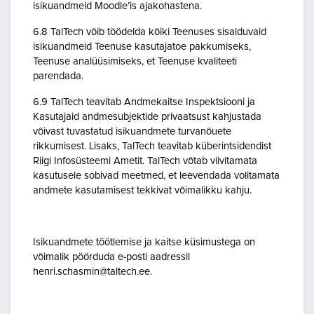
isikuandmeid Moodle’is ajakohastena.
6.8 TalTech võib töödelda kõiki Teenuses sisalduvaid
isikuandmeid Teenuse kasutajatoe pakkumiseks,
Teenuse analüüsimiseks, et Teenuse kvaliteeti
parendada.
6.9 TalTech teavitab Andmekaitse Inspektsiooni ja
Kasutajaid andmesubjektide privaatsust kahjustada
võivast tuvastatud isikuandmete turvanõuete
rikkumisest. Lisaks, TalTech teavitab küberintsidendist
Riigi Infosüsteemi Ametit. TalTech võtab viivitamata
kasutusele sobivad meetmed, et leevendada volitamata
andmete kasutamisest tekkivat võimalikku kahju.
Isikuandmete töötlemise ja kaitse küsimustega on
võimalik pöörduda e-posti aadressil
henri.schasmin@taltech.ee.