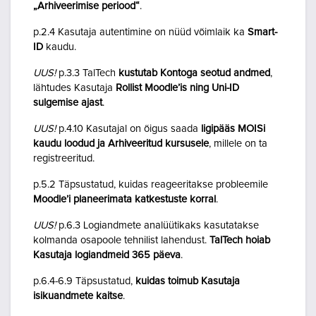
„Arhiveerimise periood“
.
p.2.4 Kasutaja autentimine on nüüd võimlaik ka
Smart-
ID
kaudu.
UUS!
p.3.3 TalTech
kustutab Kontoga seotud andmed
,
lähtudes Kasutaja
Rollist Moodle’is ning Uni-ID
sulgemise ajast
.
UUS!
p.4.10 Kasutajal on õigus saada
ligipääs MOISi
kaudu loodud ja Arhiveeritud kursusele
, millele on ta
registreeritud.
p.5.2 Täpsustatud, kuidas reageeritakse probleemile
Moodle’i planeerimata katkestuste korral
.
UUS!
p.6.3 Logiandmete analüütikaks kasutatakse
kolmanda osapoole tehnilist lahendust.
TalTech hoiab
Kasutaja logiandmeid 365 päeva
.
p.6.4-6.9 Täpsustatud,
kuidas toimub Kasutaja
isikuandmete kaitse
.