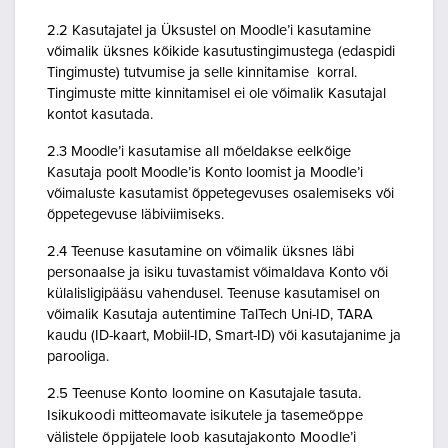
2.2 Kasutajatel ja Üksustel on Moodle’i kasutamine
võimalik üksnes kõikide kasutustingimustega (edaspidi
Tingimuste) tutvumise ja selle kinnitamise korral.
Tingimuste mitte kinnitamisel ei ole võimalik Kasutajal
kontot kasutada.
2.3 Moodle’i kasutamise all mõeldakse eelkõige
Kasutaja poolt Moodle’is Konto loomist ja Moodle’i
võimaluste kasutamist õppetegevuses osalemiseks või
õppetegevuse läbiviimiseks.
2.4 Teenuse kasutamine on võimalik üksnes läbi
personaalse ja isiku tuvastamist võimaldava Konto või
külalisligipääsu vahendusel. Teenuse kasutamisel on
võimalik Kasutaja autentimine TalTech Uni-ID, TARA
kaudu (ID-kaart, Mobiil-ID, Smart-ID) või kasutajanime ja
parooliga.
2.5 Teenuse Konto loomine on Kasutajale tasuta.
Isikukoodi mitteomavate isikutele ja tasemeõppe
välistele õppijatele loob kasutajakonto Moodle’i