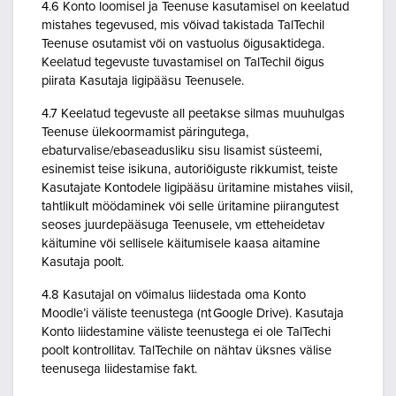
4.6 Konto loomisel ja Teenuse kasutamisel on keelatud
mistahes tegevused, mis võivad takistada TalTechil
Teenuse osutamist või on vastuolus õigusaktidega.
Keelatud tegevuste tuvastamisel on TalTechil õigus
piirata Kasutaja ligipääsu Teenusele.
4.7 Keelatud tegevuste all peetakse silmas muuhulgas
Teenuse ülekoormamist päringutega,
ebaturvalise/ebaseadusliku sisu lisamist süsteemi,
esinemist teise isikuna, autoriõiguste rikkumist, teiste
Kasutajate Kontodele ligipääsu üritamine mistahes viisil,
tahtlikult möödaminek või selle üritamine piirangutest
seoses juurdepääsuga Teenusele, vm etteheidetav
käitumine või sellisele käitumisele kaasa aitamine
Kasutaja poolt.
4.8 Kasutajal on võimalus liidestada oma Konto
Moodle’i väliste teenustega (nt Google Drive). Kasutaja
Konto liidestamine väliste teenustega ei ole TalTechi
poolt kontrollitav. TalTechile on nähtav üksnes välise
teenusega liidestamise fakt.