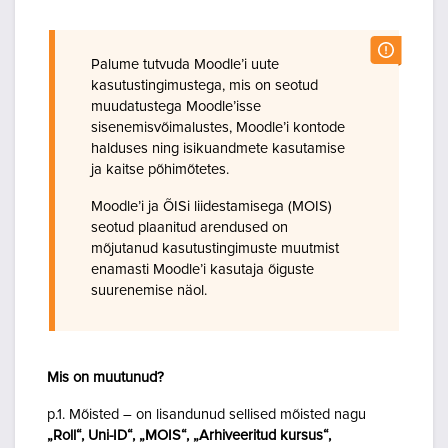
Palume tutvuda Moodle’i uute
kasutustingimustega, mis on seotud
muudatustega Moodle’isse
sisenemisvõimalustes, Moodle’i kontode
halduses ning isikuandmete kasutamise
ja kaitse põhimõtetes.
Moodle’i ja ÕISi liidestamisega (MOIS)
seotud plaanitud arendused on
mõjutanud kasutustingimuste muutmist
enamasti Moodle’i kasutaja õiguste
suurenemise näol.
Mis on muutunud?
p.1. Mõisted – on lisandunud sellised mõisted nagu
„Roll“, Uni-ID“, „MOIS“, „Arhiveeritud kursus“,