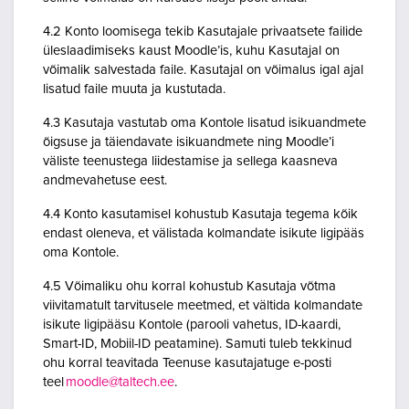
4.2 Konto loomisega tekib Kasutajale privaatsete failide
üleslaadimiseks kaust Moodle’is, kuhu Kasutajal on
võimalik salvestada faile. Kasutajal on võimalus igal ajal
lisatud faile muuta ja kustutada.
4.3 Kasutaja vastutab oma Kontole lisatud isikuandmete
õigsuse ja täiendavate isikuandmete ning Moodle’i
väliste teenustega liidestamise ja sellega kaasneva
andmevahetuse eest.
4.4 Konto kasutamisel kohustub Kasutaja tegema kõik
endast oleneva, et välistada kolmandate isikute ligipääs
oma Kontole.
4.5 Võimaliku ohu korral kohustub Kasutaja võtma
viivitamatult tarvitusele meetmed, et vältida kolmandate
isikute ligipääsu Kontole (parooli vahetus, ID-kaardi,
Smart-ID, Mobiil-ID peatamine). Samuti tuleb tekkinud
ohu korral teavitada Teenuse kasutajatuge e-posti
teel
moodle@taltech.ee
.