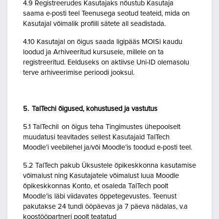
4.9 Registreerudes Kasutajaks nõustub Kasutaja
saama e-posti teel Teenusega seotud teateid, mida on
Kasutajal võimalik profiili sätete all seadistada.
4.10 Kasutajal on õigus saada ligipääs MOISi kaudu
loodud ja Arhiveeritud kursusele, millele on ta
registreeritud. Eelduseks on aktiivse Uni-ID olemasolu
terve arhiveerimise perioodi jooksul.
5. TalTechi õigused, kohustused ja vastutus
5.1 TalTechil on õigus teha Tingimustes ühepoolselt
muudatusi teavitades sellest Kasutajaid TalTech
Moodle’i veebilehel ja/või Moodle’is toodud e-posti teel.
5.2 TalTech pakub Üksustele õpikeskkonna kasutamise
võimalust ning Kasutajatele võimalust luua Moodle
õpikeskkonnas Konto, et osaleda TalTech poolt
Moodle’is läbi viidavates õppetegevustes. Teenust
pakutakse 24 tundi ööpäevas ja 7 päeva nädalas, v.a
koostööpartneri poolt teatatud