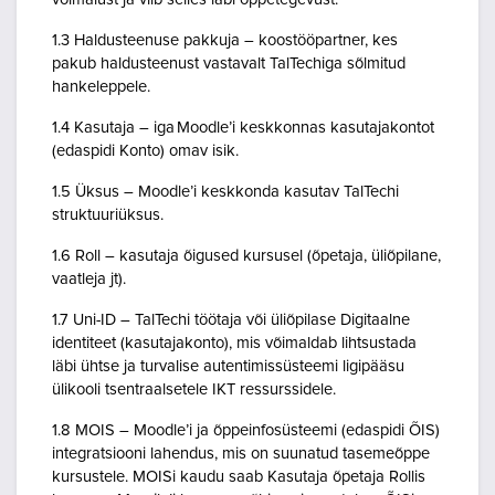
1.3 Haldusteenuse pakkuja – koostööpartner, kes
pakub haldusteenust vastavalt TalTechiga sõlmitud
hankeleppele.
1.4 Kasutaja – iga Moodle’i keskkonnas kasutajakontot
(edaspidi Konto) omav isik.
1.5 Üksus – Moodle’i keskkonda kasutav TalTechi
struktuuriüksus.
1.6 Roll – kasutaja õigused kursusel (õpetaja, üliõpilane,
vaatleja jt).
1.7 Uni-ID – TalTechi töötaja või üliõpilase Digitaalne
identiteet (kasutajakonto), mis võimaldab lihtsustada
läbi ühtse ja turvalise autentimissüsteemi ligipääsu
ülikooli tsentraalsetele IKT ressurssidele.
1.8 MOIS – Moodle’i ja õppeinfosüsteemi (edaspidi ÕIS)
integratsiooni lahendus, mis on suunatud tasemeõppe
kursustele. MOISi kaudu saab Kasutaja õpetaja Rollis