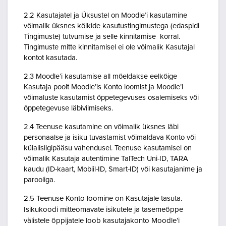
2.2 Kasutajatel ja Üksustel on Moodle’i kasutamine
võimalik üksnes kõikide kasutustingimustega (edaspidi
Tingimuste) tutvumise ja selle kinnitamise korral.
Tingimuste mitte kinnitamisel ei ole võimalik Kasutajal
kontot kasutada.
2.3 Moodle’i kasutamise all mõeldakse eelkõige
Kasutaja poolt Moodle’is Konto loomist ja Moodle’i
võimaluste kasutamist õppetegevuses osalemiseks või
õppetegevuse läbiviimiseks.
2.4 Teenuse kasutamine on võimalik üksnes läbi
personaalse ja isiku tuvastamist võimaldava Konto või
külalisligipääsu vahendusel. Teenuse kasutamisel on
võimalik Kasutaja autentimine TalTech Uni-ID, TARA
kaudu (ID-kaart, Mobiil-ID, Smart-ID) või kasutajanime ja
parooliga.
2.5 Teenuse Konto loomine on Kasutajale tasuta.
Isikukoodi mitteomavate isikutele ja tasemeõppe
välistele õppijatele loob kasutajakonto Moodle’i