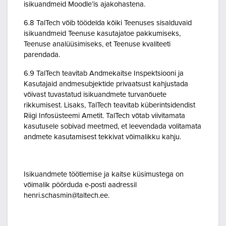
isikuandmeid Moodle’is ajakohastena.
6.8 TalTech võib töödelda kõiki Teenuses sisalduvaid
isikuandmeid Teenuse kasutajatoe pakkumiseks,
Teenuse analüüsimiseks, et Teenuse kvaliteeti
parendada.
6.9 TalTech teavitab Andmekaitse Inspektsiooni ja
Kasutajaid andmesubjektide privaatsust kahjustada
võivast tuvastatud isikuandmete turvanõuete
rikkumisest. Lisaks, TalTech teavitab küberintsidendist
Riigi Infosüsteemi Ametit. TalTech võtab viivitamata
kasutusele sobivad meetmed, et leevendada volitamata
andmete kasutamisest tekkivat võimalikku kahju.
Isikuandmete töötlemise ja kaitse küsimustega on
võimalik pöörduda e-posti aadressil
henri.schasmin@taltech.ee.