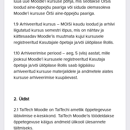
luua uue Moodle’i kursuse põhja, mis seotakse ÕISis
loodud aine-õppejõu paariga või siduda olemasoleva
Moodle’i kursuse ÕISi aine-õppejõu paariga.
1.9 Arhiveeritud kursus – MOISi kaudu loodud ja arhiivi
liigutatud kursus semestri lõpus, mis on nähtav ja
kättesaadav Moodle’is muutmata kujul kursusele
registreeritud Kasutajale õpetaja ja/või üliõpilase Rollis.
1.10 Arhiveerimise periood – aeg, 5 (viis) aastat, mille
jooksul Moodle’i kursusele registreeritud Kasutaja
õpetaja ja/või üliõpilase Rollis saab ligipääsu
arhiveeritud kursuse materjalidele ja andmetele alates
kursuse arhiveerimise kuupäevast.
2. Üldist
2.1 TalTech Moodle on TalTechi ametlik õppetegevuse
läbiviimise e-keskkond. TalTech Moodle’is töödeldakse
õppetegevuse käigus andmeid ülikooli ülesannete
täitmiseks.