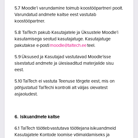
5.7 Moodle’i varundamine toimub koostööpartneri poolt.
Varundatud andmete kaitse eest vastutab
koostööpartner.
5.8 TalTech pakub Kasutajatele ja Üksustele Moodle’i
kasutamisega seotud kasutajatuge. Kasutajatuge
pakutakse e-posti
moodle@taltech.ee
teel.
5.9 Üksused ja Kasutajad vastutavad Moodle’isse
sisestatud andmete ja üleslaaditud materjalide sisu
eest.
5.10 TalTech ei vastuta Teenuse tõrgete eest, mis on
põhjustatud TalTechi kontrolli alt väljas olevatest
asjaoludest.
6. Isikuandmete kaitse
6.1 TalTech töötleb vastutava töötlejana isikuandmeid
Kasutajatele Kontode loomise võimaldamiseks ja