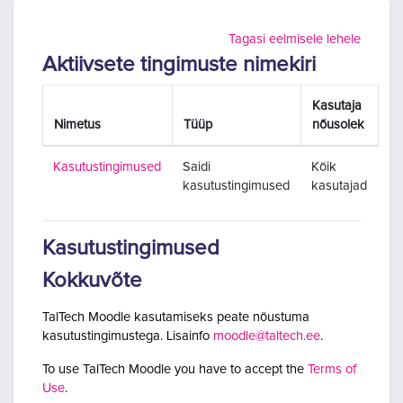
Jäta vahele peasisuni
Tagasi eelmisele lehele
Aktiivsete tingimuste nimekiri
Kasutaja
Nimetus
Tüüp
nõusolek
Kasutustingimused
Saidi
Kõik
kasutustingimused
kasutajad
Kasutustingimused
Kokkuvõte
TalTech Moodle kasutamiseks peate nõustuma
kasutustingimustega. Lisainfo
moodle@taltech.ee
.
To use TalTech Moodle you have to accept the
Terms of
Use
.