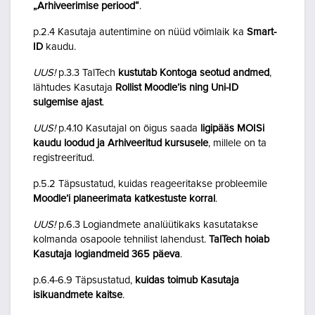
„Arhiveerimise periood“
.
p.2.4 Kasutaja autentimine on nüüd võimlaik ka
Smart-
ID
kaudu.
UUS!
p.3.3 TalTech
kustutab Kontoga seotud andmed
,
lähtudes Kasutaja
Rollist Moodle’is ning Uni-ID
sulgemise ajast
.
UUS!
p.4.10 Kasutajal on õigus saada
ligipääs MOISi
kaudu loodud ja Arhiveeritud kursusele
, millele on ta
registreeritud.
p.5.2 Täpsustatud, kuidas reageeritakse probleemile
Moodle’i planeerimata katkestuste korral
.
UUS!
p.6.3 Logiandmete analüütikaks kasutatakse
kolmanda osapoole tehnilist lahendust.
TalTech hoiab
Kasutaja logiandmeid 365 päeva
.
p.6.4-6.9 Täpsustatud,
kuidas toimub Kasutaja
isikuandmete kaitse
.