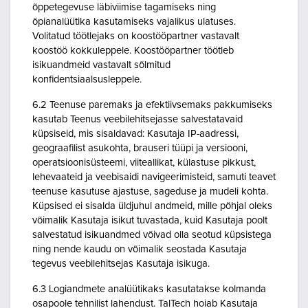
õppetegevuse läbiviimise tagamiseks ning
õpianalüütika kasutamiseks vajalikus ulatuses.
Volitatud töötlejaks on koostööpartner vastavalt
koostöö kokkuleppele. Koostööpartner töötleb
isikuandmeid vastavalt sõlmitud
konfidentsiaalsusleppele.
6.2 Teenuse paremaks ja efektiivsemaks pakkumiseks
kasutab Teenus veebilehitsejasse salvestatavaid
küpsiseid, mis sisaldavad: Kasutaja IP-aadressi,
geograafilist asukohta, brauseri tüüpi ja versiooni,
operatsioonisüsteemi, viiteallikat, külastuse pikkust,
lehevaateid ja veebisaidi navigeerimisteid, samuti teavet
teenuse kasutuse ajastuse, sageduse ja mudeli kohta.
Küpsised ei sisalda üldjuhul andmeid, mille põhjal oleks
võimalik Kasutaja isikut tuvastada, kuid Kasutaja poolt
salvestatud isikuandmed võivad olla seotud küpsistega
ning nende kaudu on võimalik seostada Kasutaja
tegevus veebilehitsejas Kasutaja isikuga.
6.3 Logiandmete analüütikaks kasutatakse kolmanda
osapoole tehnilist lahendust. TalTech hoiab Kasutaja