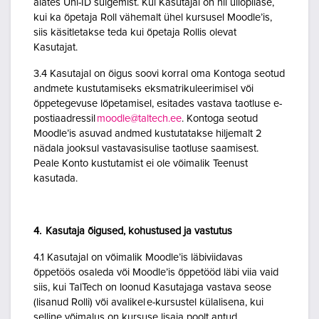
alates Uni-ID sulgemist. Kui Kasutajal on nii üliõpilase,
kui ka õpetaja Roll vähemalt ühel kursusel Moodle’is,
siis käsitletakse teda kui õpetaja Rollis olevat
Kasutajat.
3.4 Kasutajal on õigus soovi korral oma Kontoga seotud
andmete kustutamiseks eksmatrikuleerimisel või
õppetegevuse lõpetamisel, esitades vastava taotluse e-
postiaadressil
moodle@taltech.ee
. Kontoga seotud
Moodle’is asuvad andmed kustutatakse hiljemalt 2
nädala jooksul vastavasisulise taotluse saamisest.
Peale Konto kustutamist ei ole võimalik Teenust
kasutada.
4. Kasutaja õigused, kohustused ja vastutus
4.1 Kasutajal on võimalik Moodle’is läbiviidavas
õppetöös osaleda või Moodle’is õppetööd läbi viia vaid
siis, kui TalTech on loonud Kasutajaga vastava seose
(lisanud Rolli) või avalikel e-kursustel külalisena, kui
selline võimalus on kursuse lisaja poolt antud.