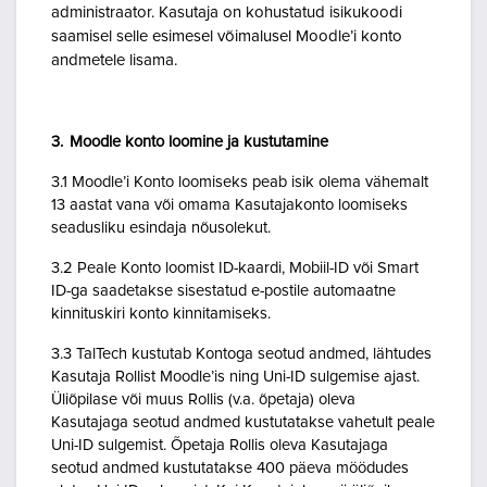
administraator. Kasutaja on kohustatud isikukoodi
saamisel selle esimesel võimalusel Moodle’i konto
andmetele lisama.
3. Moodle konto loomine ja kustutamine
3.1 Moodle’i Konto loomiseks peab isik olema vähemalt
13 aastat vana või omama Kasutajakonto loomiseks
seadusliku esindaja nõusolekut.
3.2 Peale Konto loomist ID-kaardi, Mobiil-ID või Smart
ID-ga saadetakse sisestatud e-postile automaatne
kinnituskiri konto kinnitamiseks.
3.3 TalTech kustutab Kontoga seotud andmed, lähtudes
Kasutaja Rollist Moodle’is ning Uni-ID sulgemise ajast.
Üliõpilase või muus Rollis (v.a. õpetaja) oleva
Kasutajaga seotud andmed kustutatakse vahetult peale
Uni-ID sulgemist. Õpetaja Rollis oleva Kasutajaga
seotud andmed kustutatakse 400 päeva möödudes