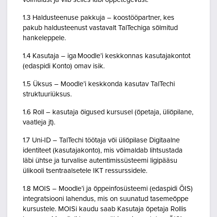
1.3 Haldusteenuse pakkuja – koostööpartner, kes
pakub haldusteenust vastavalt TalTechiga sõlmitud
hankeleppele.
1.4 Kasutaja – iga Moodle’i keskkonnas kasutajakontot
(edaspidi Konto) omav isik.
1.5 Üksus – Moodle’i keskkonda kasutav TalTechi
struktuuriüksus.
1.6 Roll – kasutaja õigused kursusel (õpetaja, üliõpilane,
vaatleja jt).
1.7 Uni-ID – TalTechi töötaja või üliõpilase Digitaalne
identiteet (kasutajakonto), mis võimaldab lihtsustada
läbi ühtse ja turvalise autentimissüsteemi ligipääsu
ülikooli tsentraalsetele IKT ressurssidele.
1.8 MOIS – Moodle’i ja õppeinfosüsteemi (edaspidi ÕIS)
integratsiooni lahendus, mis on suunatud tasemeõppe
kursustele. MOISi kaudu saab Kasutaja õpetaja Rollis