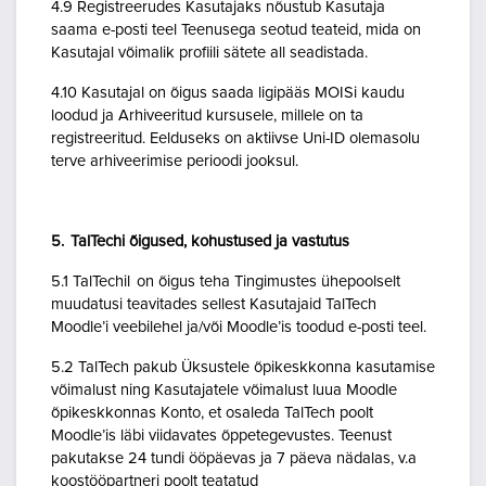
4.9 Registreerudes Kasutajaks nõustub Kasutaja
saama e-posti teel Teenusega seotud teateid, mida on
Kasutajal võimalik profiili sätete all seadistada.
4.10 Kasutajal on õigus saada ligipääs MOISi kaudu
loodud ja Arhiveeritud kursusele, millele on ta
registreeritud. Eelduseks on aktiivse Uni-ID olemasolu
terve arhiveerimise perioodi jooksul.
5. TalTechi õigused, kohustused ja vastutus
5.1 TalTechil on õigus teha Tingimustes ühepoolselt
muudatusi teavitades sellest Kasutajaid TalTech
Moodle’i veebilehel ja/või Moodle’is toodud e-posti teel.
5.2 TalTech pakub Üksustele õpikeskkonna kasutamise
võimalust ning Kasutajatele võimalust luua Moodle
õpikeskkonnas Konto, et osaleda TalTech poolt
Moodle’is läbi viidavates õppetegevustes. Teenust
pakutakse 24 tundi ööpäevas ja 7 päeva nädalas, v.a
koostööpartneri poolt teatatud