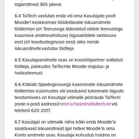
logiandmeid 365 päeva.
6.4 TalTech vastutab enda või oma Kasutajate poolt
Moodle’i keskkonnas töödeldavate isikuandmete
töötlemise (sh Teenusega liidestatud väliste teenustega
kaasneva andmevahetuse) õigusaktidele vastavuse
eest (sh teavitustegevuse eest) olles nende
isikuandmete vastutav töötleja.
6.5 Kasutajaandmete osas on koostööpartner volitatud
töötleja, pakkudes TalTechile Moodle majutus- ja
haldusteenust.
6.6 Kõikide õppetegevusega kaasnevate isikuandmete
töötlemise küsimustes või seadusest tulenevate õiguste
teostamiseks on Kasutajal võimalik pöörduda TalTechi
poole e-posti aadressil
henri.schasmin@taltech.ee
või
telefonil 620 2017.
6.7 Kasutajal on võimalik näha kõiki enda Moodle’is
sisalduvaid isikuandmeid igal hetkel Moodle’is oma
Konto andmete osas. Kasutaja kohustub hoidma on