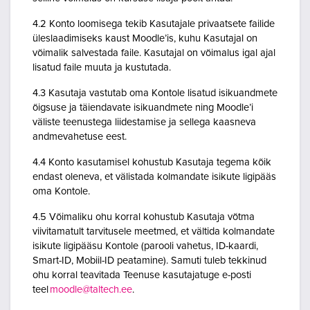
4.2 Konto loomisega tekib Kasutajale privaatsete failide
üleslaadimiseks kaust Moodle’is, kuhu Kasutajal on
võimalik salvestada faile. Kasutajal on võimalus igal ajal
lisatud faile muuta ja kustutada.
4.3 Kasutaja vastutab oma Kontole lisatud isikuandmete
õigsuse ja täiendavate isikuandmete ning Moodle’i
väliste teenustega liidestamise ja sellega kaasneva
andmevahetuse eest.
4.4 Konto kasutamisel kohustub Kasutaja tegema kõik
endast oleneva, et välistada kolmandate isikute ligipääs
oma Kontole.
4.5 Võimaliku ohu korral kohustub Kasutaja võtma
viivitamatult tarvitusele meetmed, et vältida kolmandate
isikute ligipääsu Kontole (parooli vahetus, ID-kaardi,
Smart-ID, Mobiil-ID peatamine). Samuti tuleb tekkinud
ohu korral teavitada Teenuse kasutajatuge e-posti
teel
moodle@taltech.ee
.