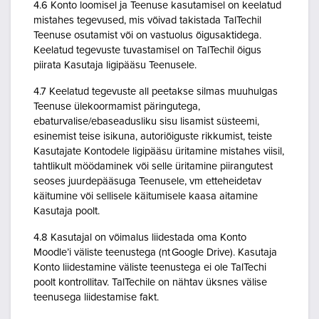
4.6 Konto loomisel ja Teenuse kasutamisel on keelatud
mistahes tegevused, mis võivad takistada TalTechil
Teenuse osutamist või on vastuolus õigusaktidega.
Keelatud tegevuste tuvastamisel on TalTechil õigus
piirata Kasutaja ligipääsu Teenusele.
4.7 Keelatud tegevuste all peetakse silmas muuhulgas
Teenuse ülekoormamist päringutega,
ebaturvalise/ebaseadusliku sisu lisamist süsteemi,
esinemist teise isikuna, autoriõiguste rikkumist, teiste
Kasutajate Kontodele ligipääsu üritamine mistahes viisil,
tahtlikult möödaminek või selle üritamine piirangutest
seoses juurdepääsuga Teenusele, vm etteheidetav
käitumine või sellisele käitumisele kaasa aitamine
Kasutaja poolt.
4.8 Kasutajal on võimalus liidestada oma Konto
Moodle’i väliste teenustega (nt Google Drive). Kasutaja
Konto liidestamine väliste teenustega ei ole TalTechi
poolt kontrollitav. TalTechile on nähtav üksnes välise
teenusega liidestamise fakt.