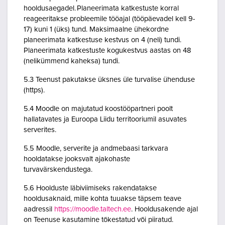
hooldusaegadel. Planeerimata katkestuste korral
reageeritakse probleemile tööajal (tööpäevadel kell 9-
17) kuni 1 (üks) tund. Maksimaalne ühekordne
planeerimata katkestuse kestvus on 4 (neli) tundi.
Planeerimata katkestuste kogukestvus aastas on 48
(nelikümmend kaheksa) tundi.
5.3 Teenust pakutakse üksnes üle turvalise ühenduse
(https).
5.4 Moodle on majutatud koostööpartneri poolt
hallatavates ja Euroopa Liidu territooriumil asuvates
serverites.
5.5 Moodle, serverite ja andmebaasi tarkvara
hooldatakse jooksvalt ajakohaste
turvavärskendustega.
5.6 Hoolduste läbiviimiseks rakendatakse
hooldusaknaid, mille kohta tuuakse täpsem teave
aadressil
https://moodle.taltech.ee
. Hooldusakende ajal
on Teenuse kasutamine tõkestatud või piiratud.