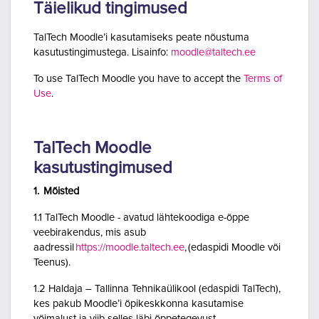
Täielikud tingimused
TalTech Moodle’i kasutamiseks peate nõustuma
kasutustingimustega. Lisainfo:
moodle@taltech.ee
To use TalTech Moodle you have to accept the
Terms of
Use
.
TalTech Moodle
kasutustingimused
1. Mõisted
1.1 TalTech Moodle - avatud lähtekoodiga e-õppe
veebirakendus, mis asub
aadressil
https://moodle.taltech.ee
, (edaspidi Moodle või
Teenus).
1.2 Haldaja – Tallinna Tehnikaülikool (edaspidi TalTech),
kes pakub Moodle’i õpikeskkonna kasutamise
võimalust ja viib selles läbi õppetegevust.