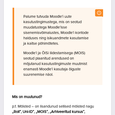
Palume tutvuda Moodle’i uute
kasutustingimustega, mis on seotud
muudatustega Moodle’isse
sisenemisvõimalustes, Moodle’i kontode
halduses ning isikuandmete kasutamise
ja kaitse põhimõtetes.
Moodle’i ja ÕISi liidestamisega (MOIS)
seotud plaanitud arendused on
mõjutanud kasutustingimuste muutmist
enamasti Moodle’i kasutaja õiguste
suurenemise näol.
Mis on muutunud?
p.1. Mõisted – on lisandunud sellised mõisted nagu
„Roll“, Uni-ID“, „MOIS“, „Arhiveeritud kursus“,