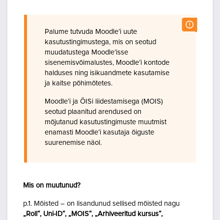
Palume tutvuda Moodle’i uute
kasutustingimustega, mis on seotud
muudatustega Moodle’isse
sisenemisvõimalustes, Moodle’i kontode
halduses ning isikuandmete kasutamise
ja kaitse põhimõtetes.
Moodle’i ja ÕISi liidestamisega (MOIS)
seotud plaanitud arendused on
mõjutanud kasutustingimuste muutmist
enamasti Moodle’i kasutaja õiguste
suurenemise näol.
Mis on muutunud?
p.1. Mõisted – on lisandunud sellised mõisted nagu
„Roll“, Uni-ID“, „MOIS“, „Arhiveeritud kursus“,