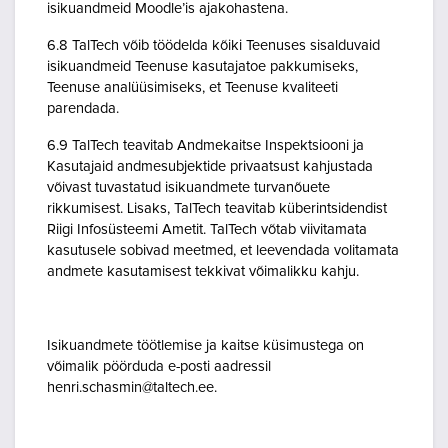
isikuandmeid Moodle’is ajakohastena.
6.8 TalTech võib töödelda kõiki Teenuses sisalduvaid
isikuandmeid Teenuse kasutajatoe pakkumiseks,
Teenuse analüüsimiseks, et Teenuse kvaliteeti
parendada.
6.9 TalTech teavitab Andmekaitse Inspektsiooni ja
Kasutajaid andmesubjektide privaatsust kahjustada
võivast tuvastatud isikuandmete turvanõuete
rikkumisest. Lisaks, TalTech teavitab küberintsidendist
Riigi Infosüsteemi Ametit. TalTech võtab viivitamata
kasutusele sobivad meetmed, et leevendada volitamata
andmete kasutamisest tekkivat võimalikku kahju.
Isikuandmete töötlemise ja kaitse küsimustega on
võimalik pöörduda e-posti aadressil
henri.schasmin@taltech.ee.