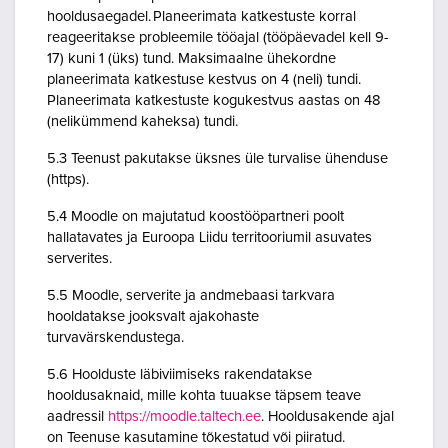
hooldusaegadel. Planeerimata katkestuste korral
reageeritakse probleemile tööajal (tööpäevadel kell 9-
17) kuni 1 (üks) tund. Maksimaalne ühekordne
planeerimata katkestuse kestvus on 4 (neli) tundi.
Planeerimata katkestuste kogukestvus aastas on 48
(nelikümmend kaheksa) tundi.
5.3 Teenust pakutakse üksnes üle turvalise ühenduse
(https).
5.4 Moodle on majutatud koostööpartneri poolt
hallatavates ja Euroopa Liidu territooriumil asuvates
serverites.
5.5 Moodle, serverite ja andmebaasi tarkvara
hooldatakse jooksvalt ajakohaste
turvavärskendustega.
5.6 Hoolduste läbiviimiseks rakendatakse
hooldusaknaid, mille kohta tuuakse täpsem teave
aadressil
https://moodle.taltech.ee
. Hooldusakende ajal
on Teenuse kasutamine tõkestatud või piiratud.