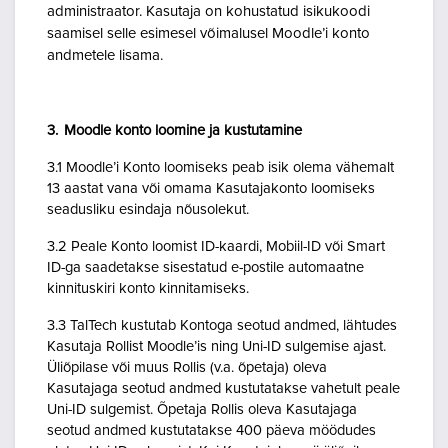
administraator. Kasutaja on kohustatud isikukoodi
saamisel selle esimesel võimalusel Moodle’i konto
andmetele lisama.
3. Moodle konto loomine ja kustutamine
3.1 Moodle’i Konto loomiseks peab isik olema vähemalt
13 aastat vana või omama Kasutajakonto loomiseks
seadusliku esindaja nõusolekut.
3.2 Peale Konto loomist ID-kaardi, Mobiil-ID või Smart
ID-ga saadetakse sisestatud e-postile automaatne
kinnituskiri konto kinnitamiseks.
3.3 TalTech kustutab Kontoga seotud andmed, lähtudes
Kasutaja Rollist Moodle’is ning Uni-ID sulgemise ajast.
Üliõpilase või muus Rollis (v.a. õpetaja) oleva
Kasutajaga seotud andmed kustutatakse vahetult peale
Uni-ID sulgemist. Õpetaja Rollis oleva Kasutajaga
seotud andmed kustutatakse 400 päeva möödudes