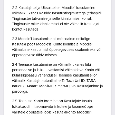
2.2 Kasutajatel ja Üksustel on Moodle’i kasutamine
võimalik üksnes kõikide kasutustingimustega (edaspidi
Tingimuste) tutvumise ja selle kinnitamise korral.
Tingimuste mitte kinnitamisel ei ole võimalik Kasutajal
kontot kasutada.
2.3 Moodle’i kasutamise all mõeldakse eelkõige
Kasutaja poolt Moodle’is Konto loomist ja Moodle’i
võimaluste kasutamist õppetegevuses osalemiseks või
õppetegevuse läbiviimiseks.
2.4 Teenuse kasutamine on võimalik üksnes läbi
personaalse ja isiku tuvastamist võimaldava Konto või
külalisligipääsu vahendusel. Teenuse kasutamisel on
võimalik Kasutaja autentimine TalTech Uni-ID, TARA
kaudu (ID-kaart, Mobiil-ID, Smart-ID) või kasutajanime ja
parooliga.
2.5 Teenuse Konto loomine on Kasutajale tasuta.
Isikukoodi mitteomavate isikutele ja tasemeõppe
välistele õppijatele loob kasutajakonto Moodle’i