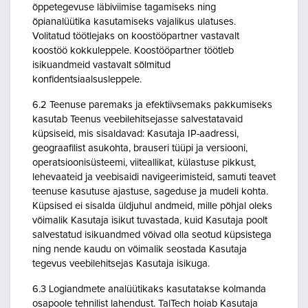
õppetegevuse läbiviimise tagamiseks ning
õpianalüütika kasutamiseks vajalikus ulatuses.
Volitatud töötlejaks on koostööpartner vastavalt
koostöö kokkuleppele. Koostööpartner töötleb
isikuandmeid vastavalt sõlmitud
konfidentsiaalsusleppele.
6.2 Teenuse paremaks ja efektiivsemaks pakkumiseks
kasutab Teenus veebilehitsejasse salvestatavaid
küpsiseid, mis sisaldavad: Kasutaja IP-aadressi,
geograafilist asukohta, brauseri tüüpi ja versiooni,
operatsioonisüsteemi, viiteallikat, külastuse pikkust,
lehevaateid ja veebisaidi navigeerimisteid, samuti teavet
teenuse kasutuse ajastuse, sageduse ja mudeli kohta.
Küpsised ei sisalda üldjuhul andmeid, mille põhjal oleks
võimalik Kasutaja isikut tuvastada, kuid Kasutaja poolt
salvestatud isikuandmed võivad olla seotud küpsistega
ning nende kaudu on võimalik seostada Kasutaja
tegevus veebilehitsejas Kasutaja isikuga.
6.3 Logiandmete analüütikaks kasutatakse kolmanda
osapoole tehnilist lahendust. TalTech hoiab Kasutaja