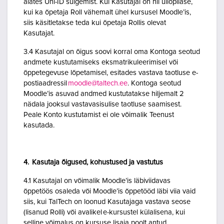
alates Uni-ID sulgemist. Kui Kasutajal on nii üliõpilase,
kui ka õpetaja Roll vähemalt ühel kursusel Moodle’is,
siis käsitletakse teda kui õpetaja Rollis olevat
Kasutajat.
3.4 Kasutajal on õigus soovi korral oma Kontoga seotud
andmete kustutamiseks eksmatrikuleerimisel või
õppetegevuse lõpetamisel, esitades vastava taotluse e-
postiaadressil
moodle@taltech.ee
. Kontoga seotud
Moodle’is asuvad andmed kustutatakse hiljemalt 2
nädala jooksul vastavasisulise taotluse saamisest.
Peale Konto kustutamist ei ole võimalik Teenust
kasutada.
4. Kasutaja õigused, kohustused ja vastutus
4.1 Kasutajal on võimalik Moodle’is läbiviidavas
õppetöös osaleda või Moodle’is õppetööd läbi viia vaid
siis, kui TalTech on loonud Kasutajaga vastava seose
(lisanud Rolli) või avalikel e-kursustel külalisena, kui
selline võimalus on kursuse lisaja poolt antud.