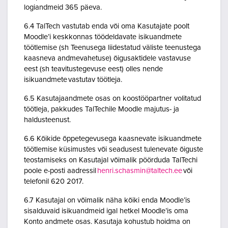
logiandmeid 365 päeva.
6.4 TalTech vastutab enda või oma Kasutajate poolt
Moodle’i keskkonnas töödeldavate isikuandmete
töötlemise (sh Teenusega liidestatud väliste teenustega
kaasneva andmevahetuse) õigusaktidele vastavuse
eest (sh teavitustegevuse eest) olles nende
isikuandmete vastutav töötleja.
6.5 Kasutajaandmete osas on koostööpartner volitatud
töötleja, pakkudes TalTechile Moodle majutus- ja
haldusteenust.
6.6 Kõikide õppetegevusega kaasnevate isikuandmete
töötlemise küsimustes või seadusest tulenevate õiguste
teostamiseks on Kasutajal võimalik pöörduda TalTechi
poole e-posti aadressil
henri.schasmin@taltech.ee
või
telefonil 620 2017.
6.7 Kasutajal on võimalik näha kõiki enda Moodle’is
sisalduvaid isikuandmeid igal hetkel Moodle’is oma
Konto andmete osas. Kasutaja kohustub hoidma on