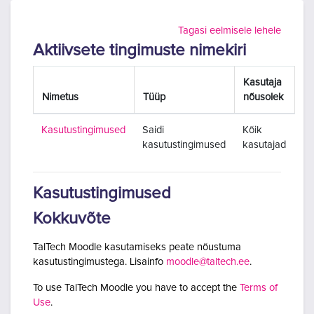
Jäta vahele peasisuni
Tagasi eelmisele lehele
Aktiivsete tingimuste nimekiri
Kasutaja
Nimetus
Tüüp
nõusolek
Kasutustingimused
Saidi
Kõik
kasutustingimused
kasutajad
Kasutustingimused
Kokkuvõte
TalTech Moodle kasutamiseks peate nõustuma
kasutustingimustega. Lisainfo
moodle@taltech.ee
.
To use TalTech Moodle you have to accept the
Terms of
Use
.