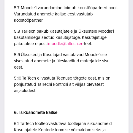
5.7 Moodle’i varundamine toimub koostööpartneri poolt.
Varundatud andmete kaitse eest vastutab
koostööpartner.
5.8 TalTech pakub Kasutajatele ja Üksustele Moodle’i
kasutamisega seotud kasutajatuge. Kasutajatuge
pakutakse e-posti
moodle@taltech.ee
teel.
5.9 Üksused ja Kasutajad vastutavad Moodle’isse
sisestatud andmete ja üleslaaditud materjalide sisu
eest.
5.10 TalTech ei vastuta Teenuse tõrgete eest, mis on
põhjustatud TalTechi kontrolli alt väljas olevatest
asjaoludest.
6. Isikuandmete kaitse
6.1 TalTech töötleb vastutava töötlejana isikuandmeid
Kasutajatele Kontode loomise võimaldamiseks ja