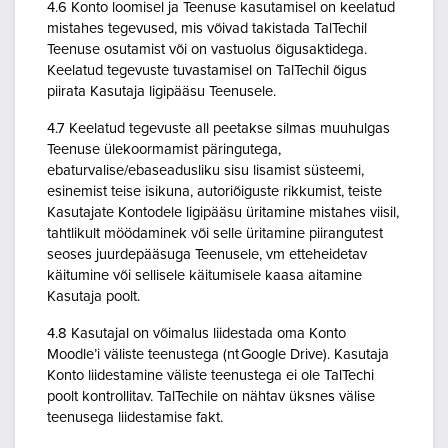
4.6 Konto loomisel ja Teenuse kasutamisel on keelatud
mistahes tegevused, mis võivad takistada TalTechil
Teenuse osutamist või on vastuolus õigusaktidega.
Keelatud tegevuste tuvastamisel on TalTechil õigus
piirata Kasutaja ligipääsu Teenusele.
4.7 Keelatud tegevuste all peetakse silmas muuhulgas
Teenuse ülekoormamist päringutega,
ebaturvalise/ebaseadusliku sisu lisamist süsteemi,
esinemist teise isikuna, autoriõiguste rikkumist, teiste
Kasutajate Kontodele ligipääsu üritamine mistahes viisil,
tahtlikult möödaminek või selle üritamine piirangutest
seoses juurdepääsuga Teenusele, vm etteheidetav
käitumine või sellisele käitumisele kaasa aitamine
Kasutaja poolt.
4.8 Kasutajal on võimalus liidestada oma Konto
Moodle’i väliste teenustega (nt Google Drive). Kasutaja
Konto liidestamine väliste teenustega ei ole TalTechi
poolt kontrollitav. TalTechile on nähtav üksnes välise
teenusega liidestamise fakt.