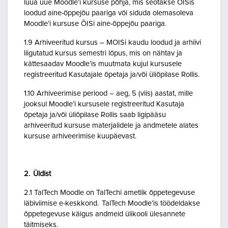
luua uue Moodle’i kursuse põhja, mis seotakse ÕISis
loodud aine-õppejõu paariga või siduda olemasoleva
Moodle’i kursuse ÕISi aine-õppejõu paariga.
1.9 Arhiveeritud kursus – MOISi kaudu loodud ja arhiivi
liigutatud kursus semestri lõpus, mis on nähtav ja
kättesaadav Moodle’is muutmata kujul kursusele
registreeritud Kasutajale õpetaja ja/või üliõpilase Rollis.
1.10 Arhiveerimise periood – aeg, 5 (viis) aastat, mille
jooksul Moodle’i kursusele registreeritud Kasutaja
õpetaja ja/või üliõpilase Rollis saab ligipääsu
arhiveeritud kursuse materjalidele ja andmetele alates
kursuse arhiveerimise kuupäevast.
2. Üldist
2.1 TalTech Moodle on TalTechi ametlik õppetegevuse
läbiviimise e-keskkond. TalTech Moodle’is töödeldakse
õppetegevuse käigus andmeid ülikooli ülesannete
täitmiseks.