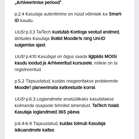
„Arhiveerimise periood“
.
p.2.4 Kasutaja autentimine on nüüd võimlaik ka
Smart-
ID
kaudu.
UUS!
p.3.3 TalTech
kustutab Kontoga seotud andmed
,
lähtudes Kasutaja
Rollist Moodle’is ning Uni-ID
sulgemise ajast
.
UUS!
p.4.10 Kasutajal on õigus saada
ligipääs MOISi
kaudu loodud ja Arhiveeritud kursusele
, millele on ta
registreeritud.
p.5.2 Täpsustatud, kuidas reageeritakse probleemile
Moodle’i planeerimata katkestuste korral
.
UUS!
p.6.3 Logiandmete analüütikaks kasutatakse
kolmanda osapoole tehnilist lahendust.
TalTech hoiab
Kasutaja logiandmeid 365 päeva
.
p.6.4-6.9 Täpsustatud,
kuidas toimub Kasutaja
isikuandmete kaitse
.