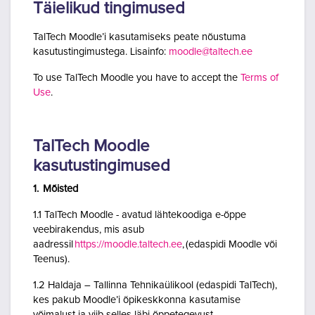
Täielikud tingimused
TalTech Moodle’i kasutamiseks peate nõustuma
kasutustingimustega. Lisainfo:
moodle@taltech.ee
To use TalTech Moodle you have to accept the
Terms of
Use
.
TalTech Moodle
kasutustingimused
1. Mõisted
1.1 TalTech Moodle - avatud lähtekoodiga e-õppe
veebirakendus, mis asub
aadressil
https://moodle.taltech.ee
, (edaspidi Moodle või
Teenus).
1.2 Haldaja – Tallinna Tehnikaülikool (edaspidi TalTech),
kes pakub Moodle’i õpikeskkonna kasutamise
võimalust ja viib selles läbi õppetegevust.