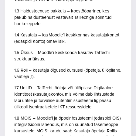
1.3 Haldusteenuse pakkuja – koostööpartner, kes
pakub haldusteenust vastavalt TalTechiga sõlmitud
hankeleppele.
1.4 Kasutaja – iga Moodle’i keskkonnas kasutajakontot
(edaspidi Konto) omav isik.
1.5 Üksus – Moodle’i keskkonda kasutav TalTechi
struktuuriüksus.
1.6 Roll – kasutaja õigused kursusel (õpetaja, üliõpilane,
vaatleja jt).
1.7 Uni-ID – TalTechi töötaja või üliõpilase Digitaalne
identiteet (kasutajakonto), mis võimaldab lihtsustada
läbi ühtse ja turvalise autentimissüsteemi ligipääsu
ülikooli tsentraalsetele IKT ressurssidele.
1.8 MOIS – Moodle’i ja õppeinfosüsteemi (edaspidi ÕIS)
integratsiooni lahendus, mis on suunatud tasemeõppe
kursustele. MOISi kaudu saab Kasutaja õpetaja Rollis