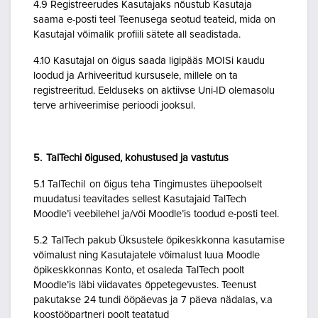
4.9 Registreerudes Kasutajaks nõustub Kasutaja
saama e-posti teel Teenusega seotud teateid, mida on
Kasutajal võimalik profiili sätete all seadistada.
4.10 Kasutajal on õigus saada ligipääs MOISi kaudu
loodud ja Arhiveeritud kursusele, millele on ta
registreeritud. Eelduseks on aktiivse Uni-ID olemasolu
terve arhiveerimise perioodi jooksul.
5. TalTechi õigused, kohustused ja vastutus
5.1 TalTechil on õigus teha Tingimustes ühepoolselt
muudatusi teavitades sellest Kasutajaid TalTech
Moodle’i veebilehel ja/või Moodle’is toodud e-posti teel.
5.2 TalTech pakub Üksustele õpikeskkonna kasutamise
võimalust ning Kasutajatele võimalust luua Moodle
õpikeskkonnas Konto, et osaleda TalTech poolt
Moodle’is läbi viidavates õppetegevustes. Teenust
pakutakse 24 tundi ööpäevas ja 7 päeva nädalas, v.a
koostööpartneri poolt teatatud