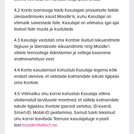
4.2 Konto loomisega tekib Kasutajale privaatsete failide
üleslaadimiseks kaust Moodle’is, kuhu Kasutajal on
võimalik salvestada faile. Kasutajal on võimalus igal ajal
lisatud faile muuta ja kustutada.
4.3 Kasutaja vastutab oma Kontole lisatud isikuandmete
õigsuse ja täiendavate isikuandmete ning Moodle’i
väliste teenustega liidestamise ja sellega kaasneva
andmevahetuse eest.
4.4 Konto kasutamisel kohustub Kasutaja tegema kõik
endast oleneva, et välistada kolmandate isikute ligipääs
oma Kontole.
4.5 Võimaliku ohu korral kohustub Kasutaja võtma
viivitamatult tarvitusele meetmed, et vältida kolmandate
isikute ligipääsu Kontole (parooli vahetus, ID-kaardi,
Smart-ID, Mobiil-ID peatamine). Samuti tuleb tekkinud
ohu korral teavitada Teenuse kasutajatuge e-posti
teel
moodle@taltech.ee
.