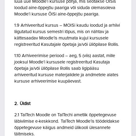
luua uue Moodle’i kursuse põhja, mis seotakse ÕISis
loodud aine-õppejõu paariga või siduda olemasoleva
Moodle’i kursuse ÕISi aine-õppejõu paariga.
1.9 Arhiveeritud kursus – MOISi kaudu loodud ja arhiivi
liigutatud kursus semestri lõpus, mis on nähtav ja
kättesaadav Moodle’is muutmata kujul kursusele
registreeritud Kasutajale õpetaja ja/või üliõpilase Rollis.
1.10 Arhiveerimise periood – aeg, 5 (viis) aastat, mille
jooksul Moodle’i kursusele registreeritud Kasutaja
õpetaja ja/või üliõpilase Rollis saab ligipääsu
arhiveeritud kursuse materjalidele ja andmetele alates
kursuse arhiveerimise kuupäevast.
2. Üldist
2.1 TalTech Moodle on TalTechi ametlik õppetegevuse
läbiviimise e-keskkond. TalTech Moodle’is töödeldakse
õppetegevuse käigus andmeid ülikooli ülesannete
täitmiseks.