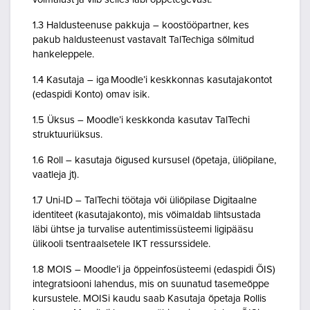
1.3 Haldusteenuse pakkuja – koostööpartner, kes
pakub haldusteenust vastavalt TalTechiga sõlmitud
hankeleppele.
1.4 Kasutaja – iga Moodle’i keskkonnas kasutajakontot
(edaspidi Konto) omav isik.
1.5 Üksus – Moodle’i keskkonda kasutav TalTechi
struktuuriüksus.
1.6 Roll – kasutaja õigused kursusel (õpetaja, üliõpilane,
vaatleja jt).
1.7 Uni-ID – TalTechi töötaja või üliõpilase Digitaalne
identiteet (kasutajakonto), mis võimaldab lihtsustada
läbi ühtse ja turvalise autentimissüsteemi ligipääsu
ülikooli tsentraalsetele IKT ressurssidele.
1.8 MOIS – Moodle’i ja õppeinfosüsteemi (edaspidi ÕIS)
integratsiooni lahendus, mis on suunatud tasemeõppe
kursustele. MOISi kaudu saab Kasutaja õpetaja Rollis