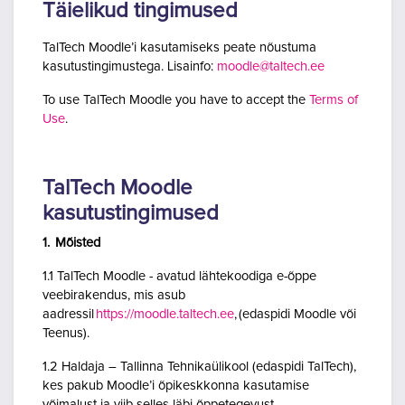
Täielikud tingimused
TalTech Moodle’i kasutamiseks peate nõustuma
kasutustingimustega. Lisainfo:
moodle@taltech.ee
To use TalTech Moodle you have to accept the
Terms of
Use
.
TalTech Moodle
kasutustingimused
1. Mõisted
1.1 TalTech Moodle - avatud lähtekoodiga e-õppe
veebirakendus, mis asub
aadressil
https://moodle.taltech.ee
, (edaspidi Moodle või
Teenus).
1.2 Haldaja – Tallinna Tehnikaülikool (edaspidi TalTech),
kes pakub Moodle’i õpikeskkonna kasutamise
võimalust ja viib selles läbi õppetegevust.