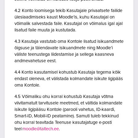
4.2 Konto loomisega tekib Kasutajale privaatsete failide
üleslaadimiseks kaust Moodle’is, kuhu Kasutajal on
võimalik salvestada faile. Kasutajal on võimalus igal ajal
lisatud faile muuta ja kustutada.
4.3 Kasutaja vastutab oma Kontole lisatud isikuandmete
õigsuse ja täiendavate isikuandmete ning Moodle’i
väliste teenustega liidestamise ja sellega kaasneva
andmevahetuse eest.
4.4 Konto kasutamisel kohustub Kasutaja tegema kõik
endast oleneva, et välistada kolmandate isikute ligipääs
oma Kontole.
4.5 Võimaliku ohu korral kohustub Kasutaja võtma
viivitamatult tarvitusele meetmed, et vältida kolmandate
isikute ligipääsu Kontole (parooli vahetus, ID-kaardi,
Smart-ID, Mobiil-ID peatamine). Samuti tuleb tekkinud
ohu korral teavitada Teenuse kasutajatuge e-posti
teel
moodle@taltech.ee
.