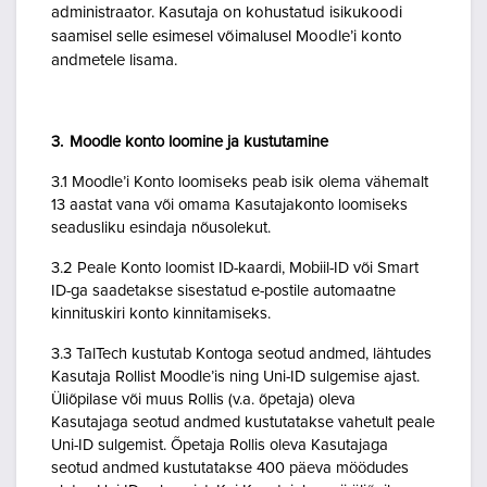
administraator. Kasutaja on kohustatud isikukoodi
saamisel selle esimesel võimalusel Moodle’i konto
andmetele lisama.
3. Moodle konto loomine ja kustutamine
3.1 Moodle’i Konto loomiseks peab isik olema vähemalt
13 aastat vana või omama Kasutajakonto loomiseks
seadusliku esindaja nõusolekut.
3.2 Peale Konto loomist ID-kaardi, Mobiil-ID või Smart
ID-ga saadetakse sisestatud e-postile automaatne
kinnituskiri konto kinnitamiseks.
3.3 TalTech kustutab Kontoga seotud andmed, lähtudes
Kasutaja Rollist Moodle’is ning Uni-ID sulgemise ajast.
Üliõpilase või muus Rollis (v.a. õpetaja) oleva
Kasutajaga seotud andmed kustutatakse vahetult peale
Uni-ID sulgemist. Õpetaja Rollis oleva Kasutajaga
seotud andmed kustutatakse 400 päeva möödudes