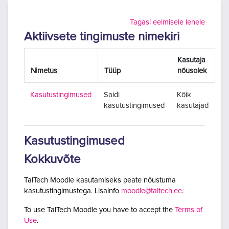
Jäta vahele peasisuni
Tagasi eelmisele lehele
Aktiivsete tingimuste nimekiri
Kasutaja
Nimetus
Tüüp
nõusolek
Kasutustingimused
Saidi
Kõik
kasutustingimused
kasutajad
Kasutustingimused
Kokkuvõte
TalTech Moodle kasutamiseks peate nõustuma
kasutustingimustega. Lisainfo
moodle@taltech.ee
.
To use TalTech Moodle you have to accept the
Terms of
Use
.