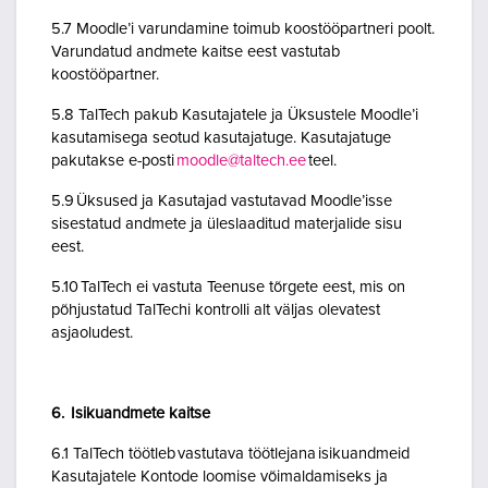
5.7 Moodle’i varundamine toimub koostööpartneri poolt.
Varundatud andmete kaitse eest vastutab
koostööpartner.
5.8 TalTech pakub Kasutajatele ja Üksustele Moodle’i
kasutamisega seotud kasutajatuge. Kasutajatuge
pakutakse e-posti
moodle@taltech.ee
teel.
5.9 Üksused ja Kasutajad vastutavad Moodle’isse
sisestatud andmete ja üleslaaditud materjalide sisu
eest.
5.10 TalTech ei vastuta Teenuse tõrgete eest, mis on
põhjustatud TalTechi kontrolli alt väljas olevatest
asjaoludest.
6. Isikuandmete kaitse
6.1 TalTech töötleb vastutava töötlejana isikuandmeid
Kasutajatele Kontode loomise võimaldamiseks ja