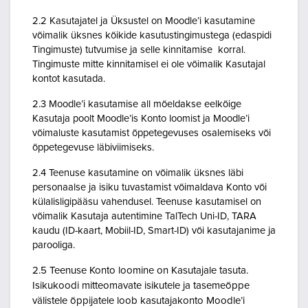
2.2 Kasutajatel ja Üksustel on Moodle’i kasutamine
võimalik üksnes kõikide kasutustingimustega (edaspidi
Tingimuste) tutvumise ja selle kinnitamise korral.
Tingimuste mitte kinnitamisel ei ole võimalik Kasutajal
kontot kasutada.
2.3 Moodle’i kasutamise all mõeldakse eelkõige
Kasutaja poolt Moodle’is Konto loomist ja Moodle’i
võimaluste kasutamist õppetegevuses osalemiseks või
õppetegevuse läbiviimiseks.
2.4 Teenuse kasutamine on võimalik üksnes läbi
personaalse ja isiku tuvastamist võimaldava Konto või
külalisligipääsu vahendusel. Teenuse kasutamisel on
võimalik Kasutaja autentimine TalTech Uni-ID, TARA
kaudu (ID-kaart, Mobiil-ID, Smart-ID) või kasutajanime ja
parooliga.
2.5 Teenuse Konto loomine on Kasutajale tasuta.
Isikukoodi mitteomavate isikutele ja tasemeõppe
välistele õppijatele loob kasutajakonto Moodle’i