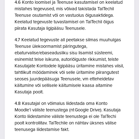
4.6 Konto loomisel ja Teenuse kasutamisel on keelatud
mistahes tegevused, mis võivad takistada TalTechil
Teenuse osutamist või on vastuolus õigusaktidega.
Keelatud tegevuste tuvastamisel on TalTechil õigus
piirata Kasutaja ligipääsu Teenusele.
4.7 Keelatud tegevuste all peetakse silmas muuhulgas
Teenuse ülekoormamist päringutega,
ebaturvalise/ebaseadusliku sisu lisamist süsteemi,
esinemist teise isikuna, autoriõiguste rikkumist, teiste
Kasutajate Kontodele ligipääsu üritamine mistahes viisil,
tahtlikult möödaminek või selle üritamine piirangutest
seoses juurdepääsuga Teenusele, vm etteheidetav
käitumine või sellisele käitumisele kaasa aitamine
Kasutaja poolt.
4.8 Kasutajal on võimalus liidestada oma Konto
Moodle’i väliste teenustega (nt Google Drive). Kasutaja
Konto liidestamine väliste teenustega ei ole TalTechi
poolt kontrollitav. TalTechile on nähtav üksnes välise
teenusega liidestamise fakt.