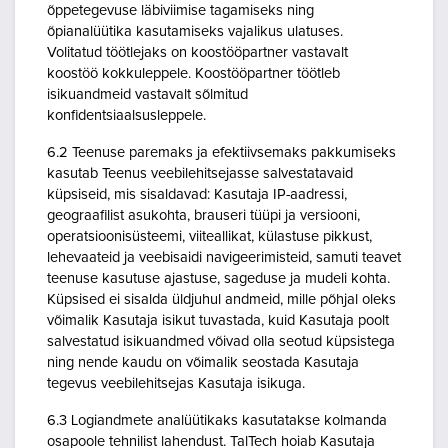
õppetegevuse läbiviimise tagamiseks ning
õpianalüütika kasutamiseks vajalikus ulatuses.
Volitatud töötlejaks on koostööpartner vastavalt
koostöö kokkuleppele. Koostööpartner töötleb
isikuandmeid vastavalt sõlmitud
konfidentsiaalsusleppele.
6.2 Teenuse paremaks ja efektiivsemaks pakkumiseks
kasutab Teenus veebilehitsejasse salvestatavaid
küpsiseid, mis sisaldavad: Kasutaja IP-aadressi,
geograafilist asukohta, brauseri tüüpi ja versiooni,
operatsioonisüsteemi, viiteallikat, külastuse pikkust,
lehevaateid ja veebisaidi navigeerimisteid, samuti teavet
teenuse kasutuse ajastuse, sageduse ja mudeli kohta.
Küpsised ei sisalda üldjuhul andmeid, mille põhjal oleks
võimalik Kasutaja isikut tuvastada, kuid Kasutaja poolt
salvestatud isikuandmed võivad olla seotud küpsistega
ning nende kaudu on võimalik seostada Kasutaja
tegevus veebilehitsejas Kasutaja isikuga.
6.3 Logiandmete analüütikaks kasutatakse kolmanda
osapoole tehnilist lahendust. TalTech hoiab Kasutaja