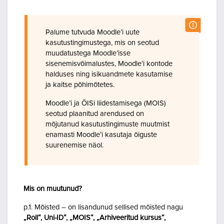
Palume tutvuda Moodle’i uute
kasutustingimustega, mis on seotud
muudatustega Moodle’isse
sisenemisvõimalustes, Moodle’i kontode
halduses ning isikuandmete kasutamise
ja kaitse põhimõtetes.
Moodle’i ja ÕISi liidestamisega (MOIS)
seotud plaanitud arendused on
mõjutanud kasutustingimuste muutmist
enamasti Moodle’i kasutaja õiguste
suurenemise näol.
Mis on muutunud?
p.1. Mõisted – on lisandunud sellised mõisted nagu
„Roll“, Uni-ID“, „MOIS“, „Arhiveeritud kursus“,