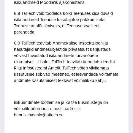
isikuandmeid Moodle’is ajakohastena.
6.8 TalTech võib töödelda kõiki Teenuses sisalduvaid
isikuandmeid Teenuse kasutajatoe pakkumiseks,
Teenuse analüüsimiseks, et Teenuse kvaliteeti
parendada.
6.9 TalTech teavitab Andmekaitse Inspektsiooni ja
Kasutajaid andmesubjektide privaatsust kahjustada
võivast tuvastatud isikuandmete turvanõuete
rikkumisest. Lisaks, TalTech teavitab küberintsidendist
Riigi Infosüsteemi Ametit. TalTech võtab viivitamata
kasutusele sobivad meetmed, et leevendada volitamata
andmete kasutamisest tekkivat võimalikku kahju.
Isikuandmete töötlemise ja kaitse küsimustega on
võimalik pöörduda e-posti aadressil
henri.schasmin@taltech.ee.