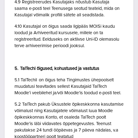
4.9 Registreerudes Kasutajaks nõustub Kasutaja
saama e-posti teel Teenusega seotud teateid, mida on
Kasutajal võimalik profiili sätete all seadistada.
4.10 Kasutajal on õigus saada ligipääs MOISi kaudu
loodud ja Arhiveeritud kursusele, millele on ta
registreeritud. Eelduseks on aktiivse Uni-ID olemasolu
terve arhiveerimise perioodi jooksul.
5. TalTechi õigused, kohustused ja vastutus
5.1 TalTechil on õigus teha Tingimustes ühepoolselt
muudatusi teavitades sellest Kasutajaid TalTech
Moodle’i veebilehel ja/või Moodle’is toodud e-posti teel.
5.2 TalTech pakub Üksustele õpikeskkonna kasutamise
võimalust ning Kasutajatele võimalust luua Moodle
õpikeskkonnas Konto, et osaleda TalTech poolt
Moodle’is läbi viidavates õppetegevustes. Teenust
pakutakse 24 tundi ööpäevas ja 7 päeva nädalas, v.a
koostööpartneri poolt teatatud