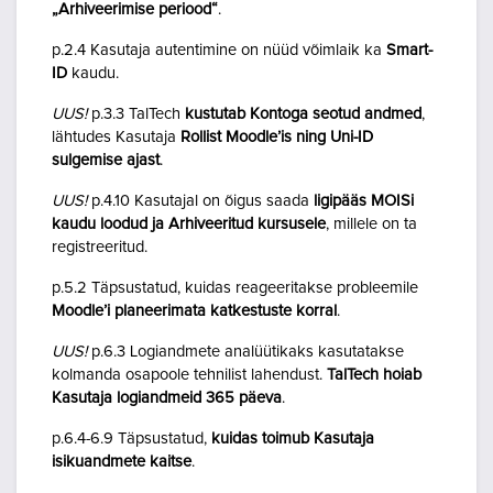
„Arhiveerimise periood“
.
p.2.4 Kasutaja autentimine on nüüd võimlaik ka
Smart-
ID
kaudu.
UUS!
p.3.3 TalTech
kustutab Kontoga seotud andmed
,
lähtudes Kasutaja
Rollist Moodle’is ning Uni-ID
sulgemise ajast
.
UUS!
p.4.10 Kasutajal on õigus saada
ligipääs MOISi
kaudu loodud ja Arhiveeritud kursusele
, millele on ta
registreeritud.
p.5.2 Täpsustatud, kuidas reageeritakse probleemile
Moodle’i planeerimata katkestuste korral
.
UUS!
p.6.3 Logiandmete analüütikaks kasutatakse
kolmanda osapoole tehnilist lahendust.
TalTech hoiab
Kasutaja logiandmeid 365 päeva
.
p.6.4-6.9 Täpsustatud,
kuidas toimub Kasutaja
isikuandmete kaitse
.