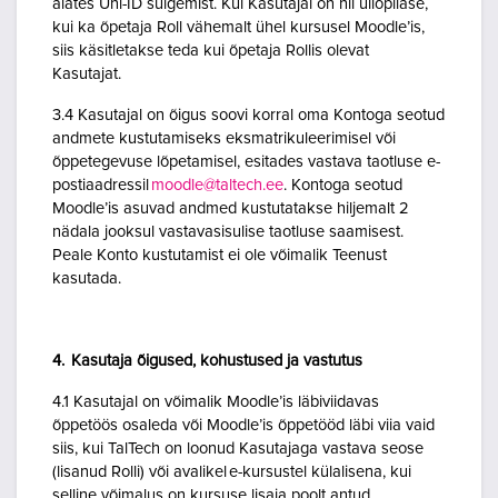
alates Uni-ID sulgemist. Kui Kasutajal on nii üliõpilase,
kui ka õpetaja Roll vähemalt ühel kursusel Moodle’is,
siis käsitletakse teda kui õpetaja Rollis olevat
Kasutajat.
3.4 Kasutajal on õigus soovi korral oma Kontoga seotud
andmete kustutamiseks eksmatrikuleerimisel või
õppetegevuse lõpetamisel, esitades vastava taotluse e-
postiaadressil
moodle@taltech.ee
. Kontoga seotud
Moodle’is asuvad andmed kustutatakse hiljemalt 2
nädala jooksul vastavasisulise taotluse saamisest.
Peale Konto kustutamist ei ole võimalik Teenust
kasutada.
4. Kasutaja õigused, kohustused ja vastutus
4.1 Kasutajal on võimalik Moodle’is läbiviidavas
õppetöös osaleda või Moodle’is õppetööd läbi viia vaid
siis, kui TalTech on loonud Kasutajaga vastava seose
(lisanud Rolli) või avalikel e-kursustel külalisena, kui
selline võimalus on kursuse lisaja poolt antud.