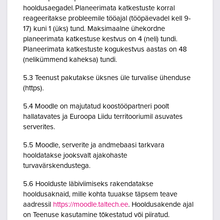
hooldusaegadel. Planeerimata katkestuste korral
reageeritakse probleemile tööajal (tööpäevadel kell 9-
17) kuni 1 (üks) tund. Maksimaalne ühekordne
planeerimata katkestuse kestvus on 4 (neli) tundi.
Planeerimata katkestuste kogukestvus aastas on 48
(nelikümmend kaheksa) tundi.
5.3 Teenust pakutakse üksnes üle turvalise ühenduse
(https).
5.4 Moodle on majutatud koostööpartneri poolt
hallatavates ja Euroopa Liidu territooriumil asuvates
serverites.
5.5 Moodle, serverite ja andmebaasi tarkvara
hooldatakse jooksvalt ajakohaste
turvavärskendustega.
5.6 Hoolduste läbiviimiseks rakendatakse
hooldusaknaid, mille kohta tuuakse täpsem teave
aadressil
https://moodle.taltech.ee
. Hooldusakende ajal
on Teenuse kasutamine tõkestatud või piiratud.