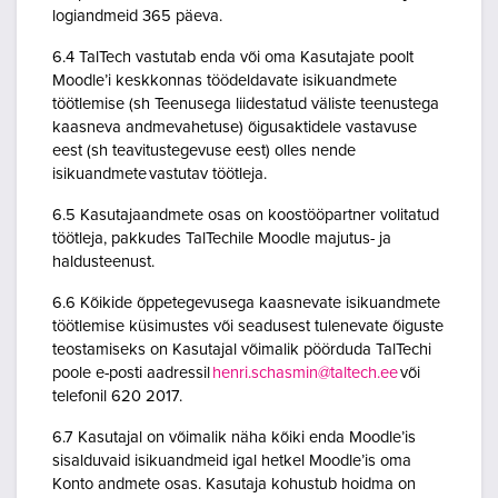
logiandmeid 365 päeva.
6.4 TalTech vastutab enda või oma Kasutajate poolt
Moodle’i keskkonnas töödeldavate isikuandmete
töötlemise (sh Teenusega liidestatud väliste teenustega
kaasneva andmevahetuse) õigusaktidele vastavuse
eest (sh teavitustegevuse eest) olles nende
isikuandmete vastutav töötleja.
6.5 Kasutajaandmete osas on koostööpartner volitatud
töötleja, pakkudes TalTechile Moodle majutus- ja
haldusteenust.
6.6 Kõikide õppetegevusega kaasnevate isikuandmete
töötlemise küsimustes või seadusest tulenevate õiguste
teostamiseks on Kasutajal võimalik pöörduda TalTechi
poole e-posti aadressil
henri.schasmin@taltech.ee
või
telefonil 620 2017.
6.7 Kasutajal on võimalik näha kõiki enda Moodle’is
sisalduvaid isikuandmeid igal hetkel Moodle’is oma
Konto andmete osas. Kasutaja kohustub hoidma on