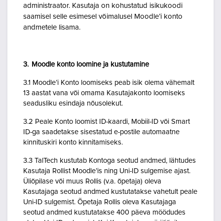
administraator. Kasutaja on kohustatud isikukoodi
saamisel selle esimesel võimalusel Moodle’i konto
andmetele lisama.
3. Moodle konto loomine ja kustutamine
3.1 Moodle’i Konto loomiseks peab isik olema vähemalt
13 aastat vana või omama Kasutajakonto loomiseks
seadusliku esindaja nõusolekut.
3.2 Peale Konto loomist ID-kaardi, Mobiil-ID või Smart
ID-ga saadetakse sisestatud e-postile automaatne
kinnituskiri konto kinnitamiseks.
3.3 TalTech kustutab Kontoga seotud andmed, lähtudes
Kasutaja Rollist Moodle’is ning Uni-ID sulgemise ajast.
Üliõpilase või muus Rollis (v.a. õpetaja) oleva
Kasutajaga seotud andmed kustutatakse vahetult peale
Uni-ID sulgemist. Õpetaja Rollis oleva Kasutajaga
seotud andmed kustutatakse 400 päeva möödudes