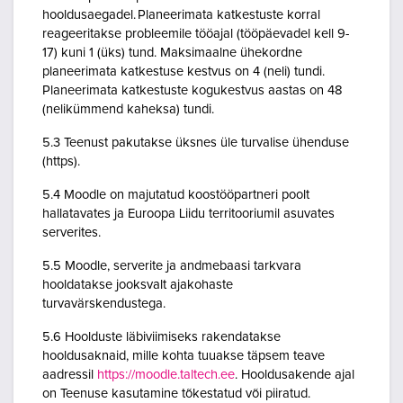
hooldusaegadel. Planeerimata katkestuste korral
reageeritakse probleemile tööajal (tööpäevadel kell 9-
17) kuni 1 (üks) tund. Maksimaalne ühekordne
planeerimata katkestuse kestvus on 4 (neli) tundi.
Planeerimata katkestuste kogukestvus aastas on 48
(nelikümmend kaheksa) tundi.
5.3 Teenust pakutakse üksnes üle turvalise ühenduse
(https).
5.4 Moodle on majutatud koostööpartneri poolt
hallatavates ja Euroopa Liidu territooriumil asuvates
serverites.
5.5 Moodle, serverite ja andmebaasi tarkvara
hooldatakse jooksvalt ajakohaste
turvavärskendustega.
5.6 Hoolduste läbiviimiseks rakendatakse
hooldusaknaid, mille kohta tuuakse täpsem teave
aadressil
https://moodle.taltech.ee
. Hooldusakende ajal
on Teenuse kasutamine tõkestatud või piiratud.