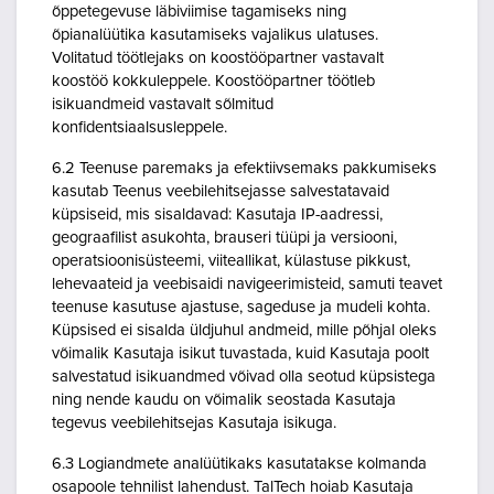
õppetegevuse läbiviimise tagamiseks ning
õpianalüütika kasutamiseks vajalikus ulatuses.
Volitatud töötlejaks on koostööpartner vastavalt
koostöö kokkuleppele. Koostööpartner töötleb
isikuandmeid vastavalt sõlmitud
konfidentsiaalsusleppele.
6.2 Teenuse paremaks ja efektiivsemaks pakkumiseks
kasutab Teenus veebilehitsejasse salvestatavaid
küpsiseid, mis sisaldavad: Kasutaja IP-aadressi,
geograafilist asukohta, brauseri tüüpi ja versiooni,
operatsioonisüsteemi, viiteallikat, külastuse pikkust,
lehevaateid ja veebisaidi navigeerimisteid, samuti teavet
teenuse kasutuse ajastuse, sageduse ja mudeli kohta.
Küpsised ei sisalda üldjuhul andmeid, mille põhjal oleks
võimalik Kasutaja isikut tuvastada, kuid Kasutaja poolt
salvestatud isikuandmed võivad olla seotud küpsistega
ning nende kaudu on võimalik seostada Kasutaja
tegevus veebilehitsejas Kasutaja isikuga.
6.3 Logiandmete analüütikaks kasutatakse kolmanda
osapoole tehnilist lahendust. TalTech hoiab Kasutaja