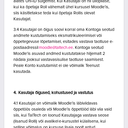
alates Uni-ID sulgemist. Kui Kasutajal on nii üliõpilase,
kui ka õpetaja Roll vähemalt ühel kursusel Moodle’is,
siis käsitletakse teda kui õpetaja Rollis olevat
Kasutajat.
3.4 Kasutajal on õigus soovi korral oma Kontoga seotud
andmete kustutamiseks eksmatrikuleerimisel või
õppetegevuse lõpetamisel, esitades vastava taotluse e-
postiaadressil
moodle@taltech.ee
. Kontoga seotud
Moodle’is asuvad andmed kustutatakse hiljemalt 2
nädala jooksul vastavasisulise taotluse saamisest.
Peale Konto kustutamist ei ole võimalik Teenust
kasutada.
4. Kasutaja õigused, kohustused ja vastutus
4.1 Kasutajal on võimalik Moodle’is läbiviidavas
õppetöös osaleda või Moodle’is õppetööd läbi viia vaid
siis, kui TalTech on loonud Kasutajaga vastava seose
(lisanud Rolli) või avalikel e-kursustel külalisena, kui
selline võimalus on kursuse lisaja poolt antud.