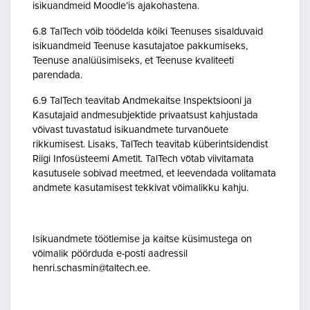
isikuandmeid Moodle’is ajakohastena.
6.8 TalTech võib töödelda kõiki Teenuses sisalduvaid
isikuandmeid Teenuse kasutajatoe pakkumiseks,
Teenuse analüüsimiseks, et Teenuse kvaliteeti
parendada.
6.9 TalTech teavitab Andmekaitse Inspektsiooni ja
Kasutajaid andmesubjektide privaatsust kahjustada
võivast tuvastatud isikuandmete turvanõuete
rikkumisest. Lisaks, TalTech teavitab küberintsidendist
Riigi Infosüsteemi Ametit. TalTech võtab viivitamata
kasutusele sobivad meetmed, et leevendada volitamata
andmete kasutamisest tekkivat võimalikku kahju.
Isikuandmete töötlemise ja kaitse küsimustega on
võimalik pöörduda e-posti aadressil
henri.schasmin@taltech.ee.