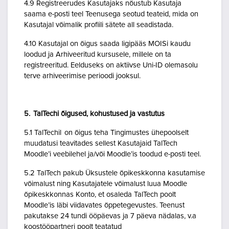
4.9 Registreerudes Kasutajaks nõustub Kasutaja
saama e-posti teel Teenusega seotud teateid, mida on
Kasutajal võimalik profiili sätete all seadistada.
4.10 Kasutajal on õigus saada ligipääs MOISi kaudu
loodud ja Arhiveeritud kursusele, millele on ta
registreeritud. Eelduseks on aktiivse Uni-ID olemasolu
terve arhiveerimise perioodi jooksul.
5. TalTechi õigused, kohustused ja vastutus
5.1 TalTechil on õigus teha Tingimustes ühepoolselt
muudatusi teavitades sellest Kasutajaid TalTech
Moodle’i veebilehel ja/või Moodle’is toodud e-posti teel.
5.2 TalTech pakub Üksustele õpikeskkonna kasutamise
võimalust ning Kasutajatele võimalust luua Moodle
õpikeskkonnas Konto, et osaleda TalTech poolt
Moodle’is läbi viidavates õppetegevustes. Teenust
pakutakse 24 tundi ööpäevas ja 7 päeva nädalas, v.a
koostööpartneri poolt teatatud