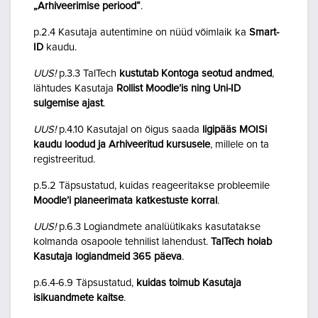
„Arhiveerimise periood“
.
p.2.4 Kasutaja autentimine on nüüd võimlaik ka
Smart-
ID
kaudu.
UUS!
p.3.3 TalTech
kustutab Kontoga seotud andmed
,
lähtudes Kasutaja
Rollist Moodle’is ning Uni-ID
sulgemise ajast
.
UUS!
p.4.10 Kasutajal on õigus saada
ligipääs MOISi
kaudu loodud ja Arhiveeritud kursusele
, millele on ta
registreeritud.
p.5.2 Täpsustatud, kuidas reageeritakse probleemile
Moodle’i planeerimata katkestuste korral
.
UUS!
p.6.3 Logiandmete analüütikaks kasutatakse
kolmanda osapoole tehnilist lahendust.
TalTech hoiab
Kasutaja logiandmeid 365 päeva
.
p.6.4-6.9 Täpsustatud,
kuidas toimub Kasutaja
isikuandmete kaitse
.