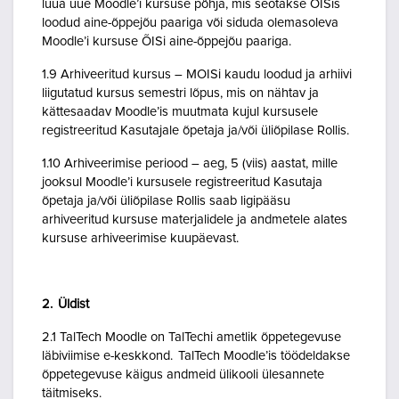
luua uue Moodle’i kursuse põhja, mis seotakse ÕISis
loodud aine-õppejõu paariga või siduda olemasoleva
Moodle’i kursuse ÕISi aine-õppejõu paariga.
1.9 Arhiveeritud kursus – MOISi kaudu loodud ja arhiivi
liigutatud kursus semestri lõpus, mis on nähtav ja
kättesaadav Moodle’is muutmata kujul kursusele
registreeritud Kasutajale õpetaja ja/või üliõpilase Rollis.
1.10 Arhiveerimise periood – aeg, 5 (viis) aastat, mille
jooksul Moodle’i kursusele registreeritud Kasutaja
õpetaja ja/või üliõpilase Rollis saab ligipääsu
arhiveeritud kursuse materjalidele ja andmetele alates
kursuse arhiveerimise kuupäevast.
2. Üldist
2.1 TalTech Moodle on TalTechi ametlik õppetegevuse
läbiviimise e-keskkond. TalTech Moodle’is töödeldakse
õppetegevuse käigus andmeid ülikooli ülesannete
täitmiseks.