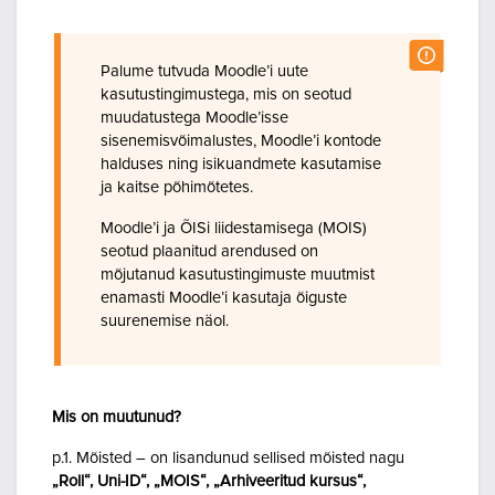
Palume tutvuda Moodle’i uute
kasutustingimustega, mis on seotud
muudatustega Moodle’isse
sisenemisvõimalustes, Moodle’i kontode
halduses ning isikuandmete kasutamise
ja kaitse põhimõtetes.
Moodle’i ja ÕISi liidestamisega (MOIS)
seotud plaanitud arendused on
mõjutanud kasutustingimuste muutmist
enamasti Moodle’i kasutaja õiguste
suurenemise näol.
Mis on muutunud?
p.1. Mõisted – on lisandunud sellised mõisted nagu
„Roll“, Uni-ID“, „MOIS“, „Arhiveeritud kursus“,