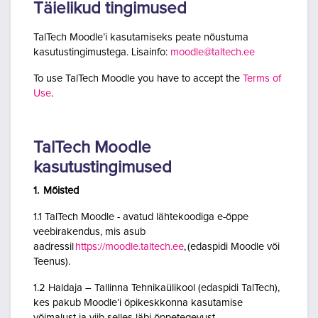
Täielikud tingimused
TalTech Moodle’i kasutamiseks peate nõustuma
kasutustingimustega. Lisainfo:
moodle@taltech.ee
To use TalTech Moodle you have to accept the
Terms of
Use
.
TalTech Moodle
kasutustingimused
1. Mõisted
1.1 TalTech Moodle - avatud lähtekoodiga e-õppe
veebirakendus, mis asub
aadressil
https://moodle.taltech.ee
, (edaspidi Moodle või
Teenus).
1.2 Haldaja – Tallinna Tehnikaülikool (edaspidi TalTech),
kes pakub Moodle’i õpikeskkonna kasutamise
võimalust ja viib selles läbi õppetegevust.