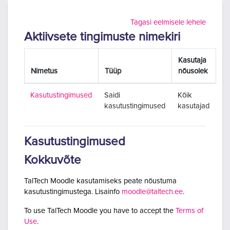
Jäta vahele peasisuni
Tagasi eelmisele lehele
Aktiivsete tingimuste nimekiri
Kasutaja
Nimetus
Tüüp
nõusolek
Kasutustingimused
Saidi
Kõik
kasutustingimused
kasutajad
Kasutustingimused
Kokkuvõte
TalTech Moodle kasutamiseks peate nõustuma
kasutustingimustega. Lisainfo
moodle@taltech.ee
.
To use TalTech Moodle you have to accept the
Terms of
Use
.