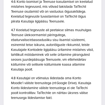
4.6 Konto loomisel ja Teenuse kasutamisel on keelatud
mistahes tegevused, mis võivad takistada TalTechil
Teenuse osutamist või on vastuolus õigusaktidega.
Keelatud tegevuste tuvastamisel on TalTechil õigus
piirata Kasutaja ligipääsu Teenusele.
4.7 Keelatud tegevuste all peetakse silmas muuhulgas
Teenuse ülekoormamist päringutega,
ebaturvalise/ebaseadusliku sisu lisamist süsteemi,
esinemist teise isikuna, autoriõiguste rikkumist, teiste
Kasutajate Kontodele ligipääsu üritamine mistahes viisil,
tahtlikult möödaminek või selle üritamine piirangutest
seoses juurdepääsuga Teenusele, vm etteheidetav
käitumine või sellisele käitumisele kaasa aitamine
Kasutaja poolt.
4.8 Kasutajal on võimalus liidestada oma Konto
Moodle’i väliste teenustega (nt Google Drive). Kasutaja
Konto liidestamine väliste teenustega ei ole TalTechi
poolt kontrollitav. TalTechile on nähtav üksnes välise
teenusega liidestamise fakt.