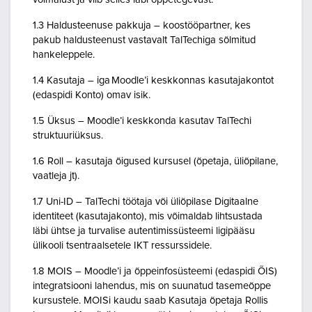
1.3 Haldusteenuse pakkuja – koostööpartner, kes
pakub haldusteenust vastavalt TalTechiga sõlmitud
hankeleppele.
1.4 Kasutaja – iga Moodle’i keskkonnas kasutajakontot
(edaspidi Konto) omav isik.
1.5 Üksus – Moodle’i keskkonda kasutav TalTechi
struktuuriüksus.
1.6 Roll – kasutaja õigused kursusel (õpetaja, üliõpilane,
vaatleja jt).
1.7 Uni-ID – TalTechi töötaja või üliõpilase Digitaalne
identiteet (kasutajakonto), mis võimaldab lihtsustada
läbi ühtse ja turvalise autentimissüsteemi ligipääsu
ülikooli tsentraalsetele IKT ressurssidele.
1.8 MOIS – Moodle’i ja õppeinfosüsteemi (edaspidi ÕIS)
integratsiooni lahendus, mis on suunatud tasemeõppe
kursustele. MOISi kaudu saab Kasutaja õpetaja Rollis