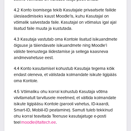
4.2 Konto loomisega tekib Kasutajale privaatsete failide
üleslaadimiseks kaust Moodle’is, kuhu Kasutajal on
võimalik salvestada faile. Kasutajal on võimalus igal ajal
lisatud faile muuta ja kustutada.
4.3 Kasutaja vastutab oma Kontole lisatud isikuandmete
õigsuse ja täiendavate isikuandmete ning Moodle’i
väliste teenustega liidestamise ja sellega kaasneva
andmevahetuse eest.
4.4 Konto kasutamisel kohustub Kasutaja tegema kõik
endast oleneva, et välistada kolmandate isikute ligipääs
oma Kontole.
4.5 Võimaliku ohu korral kohustub Kasutaja võtma
viivitamatult tarvitusele meetmed, et vältida kolmandate
isikute ligipääsu Kontole (parooli vahetus, ID-kaardi,
Smart-ID, Mobiil-ID peatamine). Samuti tuleb tekkinud
ohu korral teavitada Teenuse kasutajatuge e-posti
teel
moodle@taltech.ee
.