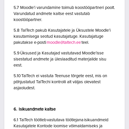
5.7 Moodle’i varundamine toimub koostööpartneri poolt.
Varundatud andmete kaitse eest vastutab
koostööpartner.
5.8 TalTech pakub Kasutajatele ja Üksustele Moodle’i
kasutamisega seotud kasutajatuge. Kasutajatuge
pakutakse e-posti
moodle@taltech.ee
teel.
5.9 Üksused ja Kasutajad vastutavad Moodle’isse
sisestatud andmete ja üleslaaditud materjalide sisu
eest.
5.10 TalTech ei vastuta Teenuse tõrgete eest, mis on
põhjustatud TalTechi kontrolli alt väljas olevatest
asjaoludest.
6. Isikuandmete kaitse
6.1 TalTech töötleb vastutava töötlejana isikuandmeid
Kasutajatele Kontode loomise võimaldamiseks ja