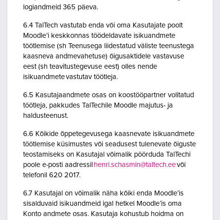
logiandmeid 365 päeva.
6.4 TalTech vastutab enda või oma Kasutajate poolt
Moodle’i keskkonnas töödeldavate isikuandmete
töötlemise (sh Teenusega liidestatud väliste teenustega
kaasneva andmevahetuse) õigusaktidele vastavuse
eest (sh teavitustegevuse eest) olles nende
isikuandmete vastutav töötleja.
6.5 Kasutajaandmete osas on koostööpartner volitatud
töötleja, pakkudes TalTechile Moodle majutus- ja
haldusteenust.
6.6 Kõikide õppetegevusega kaasnevate isikuandmete
töötlemise küsimustes või seadusest tulenevate õiguste
teostamiseks on Kasutajal võimalik pöörduda TalTechi
poole e-posti aadressil
henri.schasmin@taltech.ee
või
telefonil 620 2017.
6.7 Kasutajal on võimalik näha kõiki enda Moodle’is
sisalduvaid isikuandmeid igal hetkel Moodle’is oma
Konto andmete osas. Kasutaja kohustub hoidma on