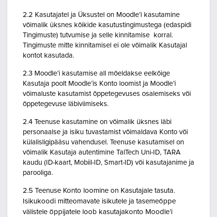
2.2 Kasutajatel ja Üksustel on Moodle’i kasutamine
võimalik üksnes kõikide kasutustingimustega (edaspidi
Tingimuste) tutvumise ja selle kinnitamise korral.
Tingimuste mitte kinnitamisel ei ole võimalik Kasutajal
kontot kasutada.
2.3 Moodle’i kasutamise all mõeldakse eelkõige
Kasutaja poolt Moodle’is Konto loomist ja Moodle’i
võimaluste kasutamist õppetegevuses osalemiseks või
õppetegevuse läbiviimiseks.
2.4 Teenuse kasutamine on võimalik üksnes läbi
personaalse ja isiku tuvastamist võimaldava Konto või
külalisligipääsu vahendusel. Teenuse kasutamisel on
võimalik Kasutaja autentimine TalTech Uni-ID, TARA
kaudu (ID-kaart, Mobiil-ID, Smart-ID) või kasutajanime ja
parooliga.
2.5 Teenuse Konto loomine on Kasutajale tasuta.
Isikukoodi mitteomavate isikutele ja tasemeõppe
välistele õppijatele loob kasutajakonto Moodle’i