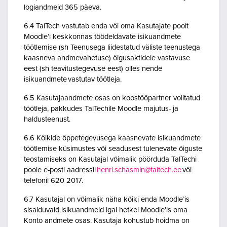
logiandmeid 365 päeva.
6.4 TalTech vastutab enda või oma Kasutajate poolt
Moodle’i keskkonnas töödeldavate isikuandmete
töötlemise (sh Teenusega liidestatud väliste teenustega
kaasneva andmevahetuse) õigusaktidele vastavuse
eest (sh teavitustegevuse eest) olles nende
isikuandmete vastutav töötleja.
6.5 Kasutajaandmete osas on koostööpartner volitatud
töötleja, pakkudes TalTechile Moodle majutus- ja
haldusteenust.
6.6 Kõikide õppetegevusega kaasnevate isikuandmete
töötlemise küsimustes või seadusest tulenevate õiguste
teostamiseks on Kasutajal võimalik pöörduda TalTechi
poole e-posti aadressil
henri.schasmin@taltech.ee
või
telefonil 620 2017.
6.7 Kasutajal on võimalik näha kõiki enda Moodle’is
sisalduvaid isikuandmeid igal hetkel Moodle’is oma
Konto andmete osas. Kasutaja kohustub hoidma on