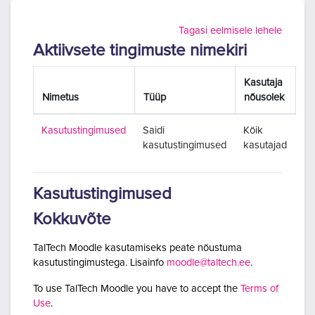
Jäta vahele peasisuni
Tagasi eelmisele lehele
Aktiivsete tingimuste nimekiri
Kasutaja
Nimetus
Tüüp
nõusolek
Kasutustingimused
Saidi
Kõik
kasutustingimused
kasutajad
Kasutustingimused
Kokkuvõte
TalTech Moodle kasutamiseks peate nõustuma
kasutustingimustega. Lisainfo
moodle@taltech.ee
.
To use TalTech Moodle you have to accept the
Terms of
Use
.