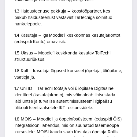
1.3 Haldusteenuse pakkuja – koostööpartner, kes
pakub haldusteenust vastavalt TalTechiga sõlmitud
hankeleppele.
1.4 Kasutaja – iga Moodle’i keskkonnas kasutajakontot
(edaspidi Konto) omav isik.
1.5 Üksus – Moodle’i keskkonda kasutav TalTechi
struktuuriüksus.
1.6 Roll – kasutaja õigused kursusel (õpetaja, üliõpilane,
vaatleja jt).
1.7 Uni-ID – TalTechi töötaja või üliõpilase Digitaalne
identiteet (kasutajakonto), mis võimaldab lihtsustada
läbi ühtse ja turvalise autentimissüsteemi ligipääsu
ülikooli tsentraalsetele IKT ressurssidele.
1.8 MOIS – Moodle’i ja õppeinfosüsteemi (edaspidi ÕIS)
integratsiooni lahendus, mis on suunatud tasemeõppe
kursustele. MOISi kaudu saab Kasutaja õpetaja Rollis