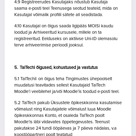
4.9 Registreerudes Kasutajaks nõustub Kasutaja
saama e-posti teel Teenusega seotud teateid, mida on
Kasutajal võimalik profiili sätete all seadistada.
4.10 Kasutajal on õigus saada ligipääs MOISi kaudu
loodud ja Arhiveeritud kursusele, millele on ta
registreeritud. Eelduseks on aktiivse Uni-ID olemasolu
terve arhiveerimise perioodi jooksul.
5. TalTechi õigused, kohustused ja vastutus
5.1 TalTechil on õigus teha Tingimustes ühepoolselt
muudatusi teavitades sellest Kasutajaid TalTech
Moodle’i veebilehel ja/või Moodle’is toodud e-posti teel.
5.2 TalTech pakub Üksustele õpikeskkonna kasutamise
võimalust ning Kasutajatele võimalust luua Moodle
õpikeskkonnas Konto, et osaleda TalTech poolt
Moodle’is läbi viidavates õppetegevustes. Teenust
pakutakse 24 tundi ööpäevas ja 7 päeva nädalas, v.a
koostööpartneri poolt teatatud