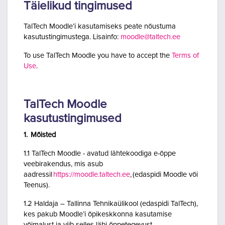
Täielikud tingimused
TalTech Moodle’i kasutamiseks peate nõustuma
kasutustingimustega. Lisainfo:
moodle@taltech.ee
To use TalTech Moodle you have to accept the
Terms of
Use
.
TalTech Moodle
kasutustingimused
1. Mõisted
1.1 TalTech Moodle - avatud lähtekoodiga e-õppe
veebirakendus, mis asub
aadressil
https://moodle.taltech.ee
, (edaspidi Moodle või
Teenus).
1.2 Haldaja – Tallinna Tehnikaülikool (edaspidi TalTech),
kes pakub Moodle’i õpikeskkonna kasutamise
võimalust ja viib selles läbi õppetegevust.