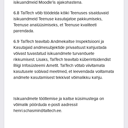
isikuandmeid Moodle’is ajakohastena.
6.8 TalTech võib töödelda kõiki Teenuses sisalduvaid
isikuandmeid Teenuse kasutajatoe pakkumiseks,
Teenuse analüüsimiseks, et Teenuse kvaliteeti
parendada.
6.9 TalTech teavitab Andmekaitse Inspektsiooni ja
Kasutajaid andmesubjektide privaatsust kahjustada
võivast tuvastatud isikuandmete turvanõuete
rikkumisest. Lisaks, TalTech teavitab küberintsidendist
Riigi Infosüsteemi Ametit. TalTech võtab viivitamata
kasutusele sobivad meetmed, et leevendada volitamata
andmete kasutamisest tekkivat võimalikku kahju.
Isikuandmete töötlemise ja kaitse küsimustega on
võimalik pöörduda e-posti aadressil
henri.schasmin@taltech.ee.