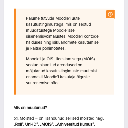
Palume tutvuda Moodle’i uute
kasutustingimustega, mis on seotud
muudatustega Moodle’isse
sisenemisvõimalustes, Moodle’i kontode
halduses ning isikuandmete kasutamise
ja kaitse põhimõtetes.
Moodle’i ja ÕISi liidestamisega (MOIS)
seotud plaanitud arendused on
mõjutanud kasutustingimuste muutmist
enamasti Moodle’i kasutaja õiguste
suurenemise näol.
Mis on muutunud?
p.1. Mõisted – on lisandunud sellised mõisted nagu
„Roll“, Uni-ID“, „MOIS“, „Arhiveeritud kursus“,