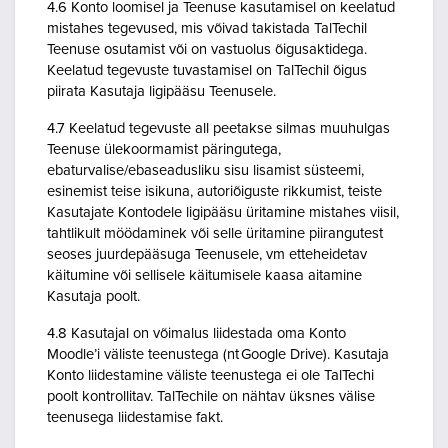
4.6 Konto loomisel ja Teenuse kasutamisel on keelatud
mistahes tegevused, mis võivad takistada TalTechil
Teenuse osutamist või on vastuolus õigusaktidega.
Keelatud tegevuste tuvastamisel on TalTechil õigus
piirata Kasutaja ligipääsu Teenusele.
4.7 Keelatud tegevuste all peetakse silmas muuhulgas
Teenuse ülekoormamist päringutega,
ebaturvalise/ebaseadusliku sisu lisamist süsteemi,
esinemist teise isikuna, autoriõiguste rikkumist, teiste
Kasutajate Kontodele ligipääsu üritamine mistahes viisil,
tahtlikult möödaminek või selle üritamine piirangutest
seoses juurdepääsuga Teenusele, vm etteheidetav
käitumine või sellisele käitumisele kaasa aitamine
Kasutaja poolt.
4.8 Kasutajal on võimalus liidestada oma Konto
Moodle’i väliste teenustega (nt Google Drive). Kasutaja
Konto liidestamine väliste teenustega ei ole TalTechi
poolt kontrollitav. TalTechile on nähtav üksnes välise
teenusega liidestamise fakt.