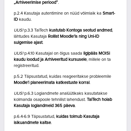
„Arhiveerimise periood“
.
p.2.4 Kasutaja autentimine on nüüd võimlaik ka
Smart-
ID
kaudu.
UUS!
p.3.3 TalTech
kustutab Kontoga seotud andmed
,
lähtudes Kasutaja
Rollist Moodle’is ning Uni-ID
sulgemise ajast
.
UUS!
p.4.10 Kasutajal on õigus saada
ligipääs MOISi
kaudu loodud ja Arhiveeritud kursusele
, millele on ta
registreeritud.
p.5.2 Täpsustatud, kuidas reageeritakse probleemile
Moodle’i planeerimata katkestuste korral
.
UUS!
p.6.3 Logiandmete analüütikaks kasutatakse
kolmanda osapoole tehnilist lahendust.
TalTech hoiab
Kasutaja logiandmeid 365 päeva
.
p.6.4-6.9 Täpsustatud,
kuidas toimub Kasutaja
isikuandmete kaitse
.