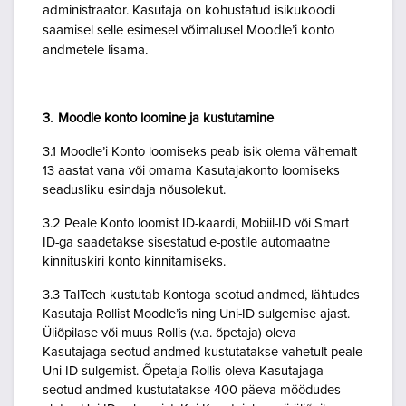
administraator. Kasutaja on kohustatud isikukoodi
saamisel selle esimesel võimalusel Moodle’i konto
andmetele lisama.
3. Moodle konto loomine ja kustutamine
3.1 Moodle’i Konto loomiseks peab isik olema vähemalt
13 aastat vana või omama Kasutajakonto loomiseks
seadusliku esindaja nõusolekut.
3.2 Peale Konto loomist ID-kaardi, Mobiil-ID või Smart
ID-ga saadetakse sisestatud e-postile automaatne
kinnituskiri konto kinnitamiseks.
3.3 TalTech kustutab Kontoga seotud andmed, lähtudes
Kasutaja Rollist Moodle’is ning Uni-ID sulgemise ajast.
Üliõpilase või muus Rollis (v.a. õpetaja) oleva
Kasutajaga seotud andmed kustutatakse vahetult peale
Uni-ID sulgemist. Õpetaja Rollis oleva Kasutajaga
seotud andmed kustutatakse 400 päeva möödudes