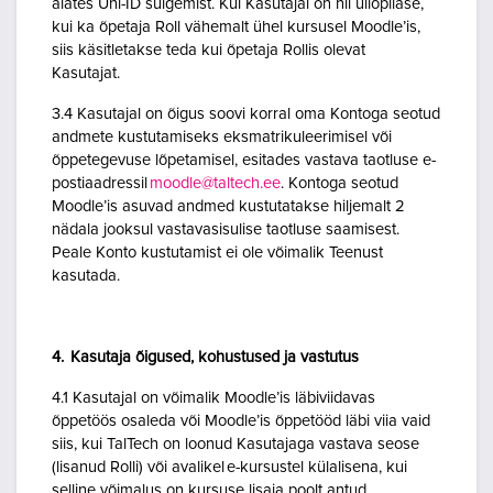
alates Uni-ID sulgemist. Kui Kasutajal on nii üliõpilase,
kui ka õpetaja Roll vähemalt ühel kursusel Moodle’is,
siis käsitletakse teda kui õpetaja Rollis olevat
Kasutajat.
3.4 Kasutajal on õigus soovi korral oma Kontoga seotud
andmete kustutamiseks eksmatrikuleerimisel või
õppetegevuse lõpetamisel, esitades vastava taotluse e-
postiaadressil
moodle@taltech.ee
. Kontoga seotud
Moodle’is asuvad andmed kustutatakse hiljemalt 2
nädala jooksul vastavasisulise taotluse saamisest.
Peale Konto kustutamist ei ole võimalik Teenust
kasutada.
4. Kasutaja õigused, kohustused ja vastutus
4.1 Kasutajal on võimalik Moodle’is läbiviidavas
õppetöös osaleda või Moodle’is õppetööd läbi viia vaid
siis, kui TalTech on loonud Kasutajaga vastava seose
(lisanud Rolli) või avalikel e-kursustel külalisena, kui
selline võimalus on kursuse lisaja poolt antud.