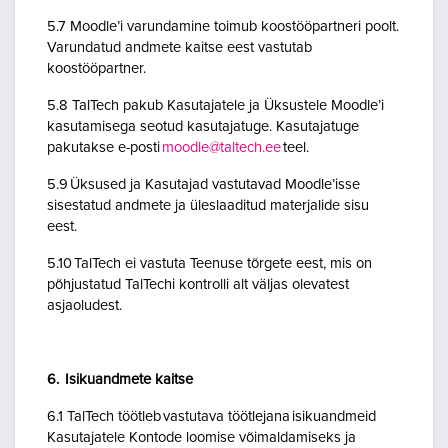
5.7 Moodle’i varundamine toimub koostööpartneri poolt.
Varundatud andmete kaitse eest vastutab
koostööpartner.
5.8 TalTech pakub Kasutajatele ja Üksustele Moodle’i
kasutamisega seotud kasutajatuge. Kasutajatuge
pakutakse e-posti
moodle@taltech.ee
teel.
5.9 Üksused ja Kasutajad vastutavad Moodle’isse
sisestatud andmete ja üleslaaditud materjalide sisu
eest.
5.10 TalTech ei vastuta Teenuse tõrgete eest, mis on
põhjustatud TalTechi kontrolli alt väljas olevatest
asjaoludest.
6. Isikuandmete kaitse
6.1 TalTech töötleb vastutava töötlejana isikuandmeid
Kasutajatele Kontode loomise võimaldamiseks ja