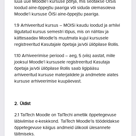
luua uue Moodle’i kursuse põhja, mis seotakse ÕISis
loodud aine-õppejõu paariga või siduda olemasoleva
Moodle’i kursuse ÕISi aine-õppejõu paariga.
1.9 Arhiveeritud kursus – MOISi kaudu loodud ja arhiivi
liigutatud kursus semestri lõpus, mis on nähtav ja
kättesaadav Moodle’is muutmata kujul kursusele
registreeritud Kasutajale õpetaja ja/või üliõpilase Rollis.
1.10 Arhiveerimise periood – aeg, 5 (viis) aastat, mille
jooksul Moodle’i kursusele registreeritud Kasutaja
õpetaja ja/või üliõpilase Rollis saab ligipääsu
arhiveeritud kursuse materjalidele ja andmetele alates
kursuse arhiveerimise kuupäevast.
2. Üldist
2.1 TalTech Moodle on TalTechi ametlik õppetegevuse
läbiviimise e-keskkond. TalTech Moodle’is töödeldakse
õppetegevuse käigus andmeid ülikooli ülesannete
täitmiseks.