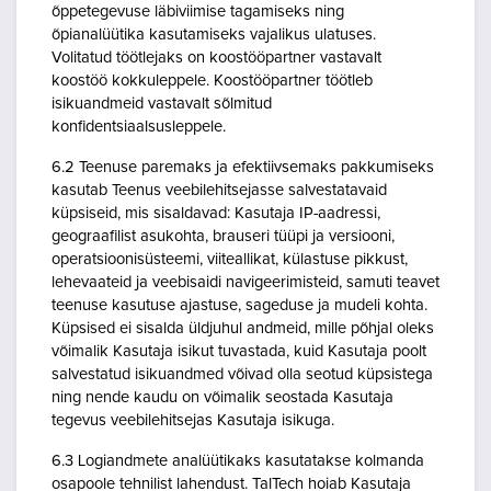
õppetegevuse läbiviimise tagamiseks ning
õpianalüütika kasutamiseks vajalikus ulatuses.
Volitatud töötlejaks on koostööpartner vastavalt
koostöö kokkuleppele. Koostööpartner töötleb
isikuandmeid vastavalt sõlmitud
konfidentsiaalsusleppele.
6.2 Teenuse paremaks ja efektiivsemaks pakkumiseks
kasutab Teenus veebilehitsejasse salvestatavaid
küpsiseid, mis sisaldavad: Kasutaja IP-aadressi,
geograafilist asukohta, brauseri tüüpi ja versiooni,
operatsioonisüsteemi, viiteallikat, külastuse pikkust,
lehevaateid ja veebisaidi navigeerimisteid, samuti teavet
teenuse kasutuse ajastuse, sageduse ja mudeli kohta.
Küpsised ei sisalda üldjuhul andmeid, mille põhjal oleks
võimalik Kasutaja isikut tuvastada, kuid Kasutaja poolt
salvestatud isikuandmed võivad olla seotud küpsistega
ning nende kaudu on võimalik seostada Kasutaja
tegevus veebilehitsejas Kasutaja isikuga.
6.3 Logiandmete analüütikaks kasutatakse kolmanda
osapoole tehnilist lahendust. TalTech hoiab Kasutaja