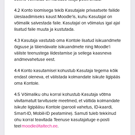
4.2 Konto loomisega tekib Kasutajale privaatsete failide
üleslaadimiseks kaust Moodle’is, kuhu Kasutajal on
võimalik salvestada faile. Kasutajal on võimalus igal ajal
lisatud faile muuta ja kustutada.
4.3 Kasutaja vastutab oma Kontole lisatud isikuandmete
õigsuse ja täiendavate isikuandmete ning Moodle’i
väliste teenustega liidestamise ja sellega kaasneva
andmevahetuse eest.
4.4 Konto kasutamisel kohustub Kasutaja tegema kõik
endast oleneva, et välistada kolmandate isikute ligipääs
oma Kontole.
4.5 Võimaliku ohu korral kohustub Kasutaja võtma
viivitamatult tarvitusele meetmed, et vältida kolmandate
isikute ligipääsu Kontole (parooli vahetus, ID-kaardi,
Smart-ID, Mobiil-ID peatamine). Samuti tuleb tekkinud
ohu korral teavitada Teenuse kasutajatuge e-posti
teel
moodle@taltech.ee
.