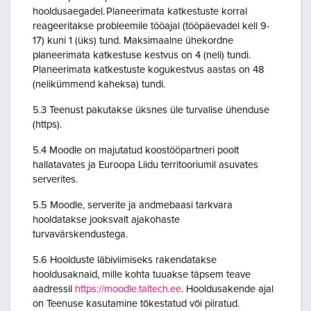
hooldusaegadel. Planeerimata katkestuste korral
reageeritakse probleemile tööajal (tööpäevadel kell 9-
17) kuni 1 (üks) tund. Maksimaalne ühekordne
planeerimata katkestuse kestvus on 4 (neli) tundi.
Planeerimata katkestuste kogukestvus aastas on 48
(nelikümmend kaheksa) tundi.
5.3 Teenust pakutakse üksnes üle turvalise ühenduse
(https).
5.4 Moodle on majutatud koostööpartneri poolt
hallatavates ja Euroopa Liidu territooriumil asuvates
serverites.
5.5 Moodle, serverite ja andmebaasi tarkvara
hooldatakse jooksvalt ajakohaste
turvavärskendustega.
5.6 Hoolduste läbiviimiseks rakendatakse
hooldusaknaid, mille kohta tuuakse täpsem teave
aadressil
https://moodle.taltech.ee
. Hooldusakende ajal
on Teenuse kasutamine tõkestatud või piiratud.