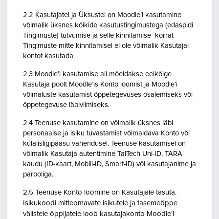
2.2 Kasutajatel ja Üksustel on Moodle’i kasutamine
võimalik üksnes kõikide kasutustingimustega (edaspidi
Tingimuste) tutvumise ja selle kinnitamise korral.
Tingimuste mitte kinnitamisel ei ole võimalik Kasutajal
kontot kasutada.
2.3 Moodle’i kasutamise all mõeldakse eelkõige
Kasutaja poolt Moodle’is Konto loomist ja Moodle’i
võimaluste kasutamist õppetegevuses osalemiseks või
õppetegevuse läbiviimiseks.
2.4 Teenuse kasutamine on võimalik üksnes läbi
personaalse ja isiku tuvastamist võimaldava Konto või
külalisligipääsu vahendusel. Teenuse kasutamisel on
võimalik Kasutaja autentimine TalTech Uni-ID, TARA
kaudu (ID-kaart, Mobiil-ID, Smart-ID) või kasutajanime ja
parooliga.
2.5 Teenuse Konto loomine on Kasutajale tasuta.
Isikukoodi mitteomavate isikutele ja tasemeõppe
välistele õppijatele loob kasutajakonto Moodle’i