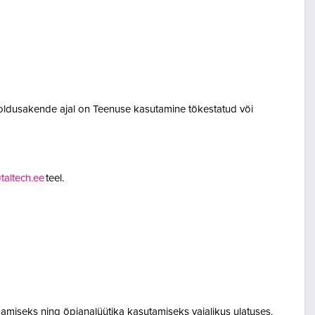
oldusakende ajal on Teenuse kasutamine tõkestatud või
altech.ee
teel.
amiseks ning õpianalüütika kasutamiseks vajalikus ulatuses.