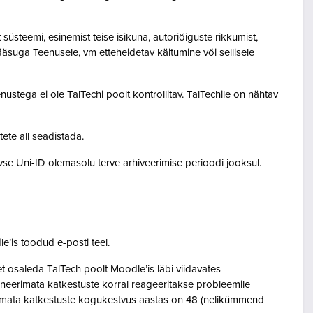
steemi, esinemist teise isikuna, autoriõiguste rikkumist,
pääsuga Teenusele, vm etteheidetav käitumine või sellisele
ustega ei ole TalTechi poolt kontrollitav. TalTechile on nähtav
tete all seadistada.
ivse Uni-ID olemasolu terve arhiveerimise perioodi jooksul.
le’is toodud e-posti teel.
osaleda TalTech poolt Moodle’is läbi viidavates
neerimata katkestuste korral reageeritakse probleemile
eerimata katkestuste kogukestvus aastas on 48 (nelikümmend