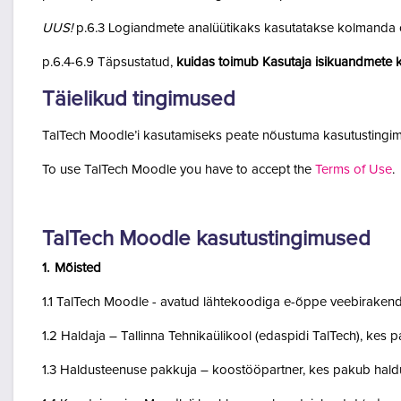
UUS!
p.6.3 Logiandmete analüütikaks kasutatakse kolmanda o
p.6.4-6.9 Täpsustatud,
kuidas toimub Kasutaja isikuandmete k
Täielikud tingimused
TalTech Moodle’i kasutamiseks peate nõustuma kasutustingim
To use TalTech Moodle you have to accept the
Terms of Use
.
TalTech Moodle kasutustingimused
1. Mõisted
1.1 TalTech Moodle - avatud lähtekoodiga e-õppe veebirakend
1.2 Haldaja – Tallinna Tehnikaülikool (edaspidi TalTech), kes
1.3 Haldusteenuse pakkuja – koostööpartner, kes pakub haldu