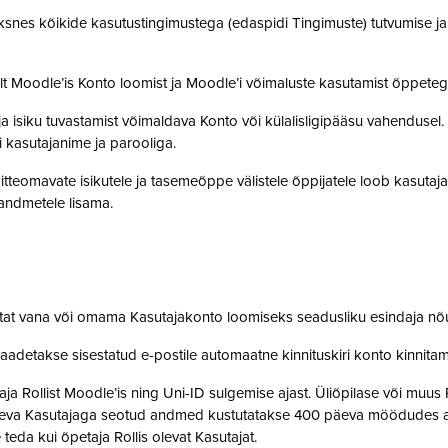
snes kõikide kasutustingimustega (edaspidi Tingimuste) tutvumise ja se
lt Moodle’is Konto loomist ja Moodle’i võimaluste kasutamist õppet
a isiku tuvastamist võimaldava Konto või külalisligipääsu vahendusel
i kasutajanime ja parooliga.
tteomavate isikutele ja tasemeõppe välistele õppijatele loob kasutaj
o andmetele lisama.
stat vana või omama Kasutajakonto loomiseks seadusliku esindaja nõ
saadetakse sisestatud e-postile automaatne kinnituskiri konto kinnit
 Rollist Moodle’is ning Uni-ID sulgemise ajast. Üliõpilase või muus 
oleva Kasutajaga seotud andmed kustutatakse 400 päeva möödudes alate
 teda kui õpetaja Rollis olevat Kasutajat.