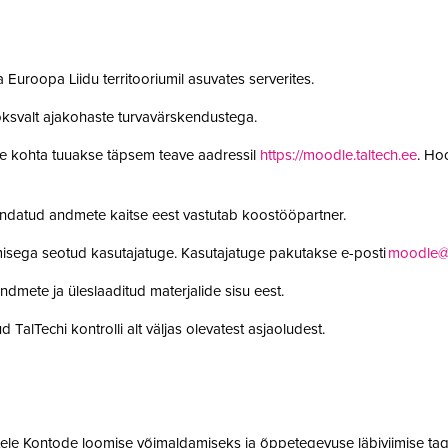
 Euroopa Liidu territooriumil asuvates serverites.
oksvalt ajakohaste turvavärskendustega.
le kohta tuuakse täpsem teave aadressil
https://moodle.taltech.ee
. Ho
undatud andmete kaitse eest vastutab koostööpartner.
misega seotud kasutajatuge. Kasutajatuge pakutakse e-posti
moodle@t
ndmete ja üleslaaditud materjalide sisu eest.
 TalTechi kontrolli alt väljas olevatest asjaoludest.
jatele Kontode loomise võimaldamiseks ja õppetegevuse läbiviimise tag