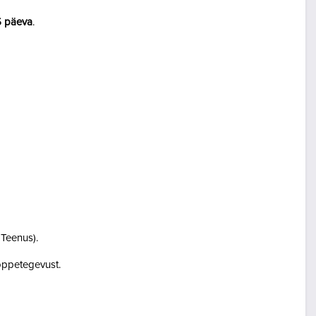
5 päeva
.
i Teenus).
i õppetegevust.