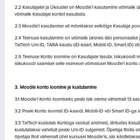
2.2 Kasutajatel ja Üksustel on Moodle’i kasutamine võimalik ük
võimalik Kasutajal kontot kasutada.
2.3 Moodle’i kasutamise all mõeldakse eelkõige Kasutaja poo
2.4 Teenuse kasutamine on võimalik üksnes läbi personaalse j
TalTech Uni-ID, TARA kaudu (ID-kaart, Mobiil-ID, Smart-ID) võ
2.5 Teenuse Konto loomine on Kasutajale tasuta. Isikukoodi mi
isikukoodi saamisel selle esimesel võimalusel Moodle’i kont
3. Moodle konto loomine ja kustutamine
3.1 Moodle’i Konto loomiseks peab isik olema vähemalt 13 aa
3.2 Peale Konto loomist ID-kaardi, Mobiil-ID või Smart ID-ga 
3.3 TalTech kustutab Kontoga seotud andmed, lähtudes Kasutaja
kustutatakse vahetult peale Uni-ID sulgemist. Õpetaja Rollis 
õpetaja Roll vähemalt ühel kursusel Moodle’is, siis käsitletakse