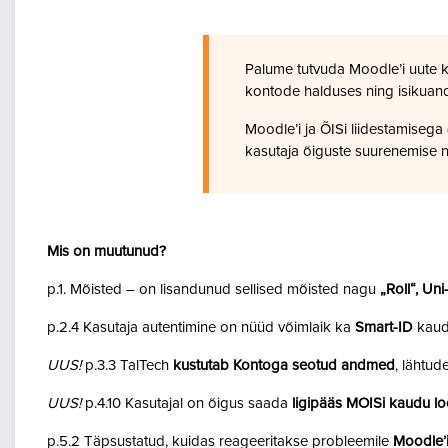
Palume tutvuda Moodle’i uute 
kontode halduses ning isikuan
Moodle’i ja ÕISi liidestamiseg
kasutaja õiguste suurenemise n
Mis on muutunud?
p.1. Mõisted – on lisandunud sellised mõisted nagu
„Roll“, Un
p.2.4 Kasutaja autentimine on nüüd võimlaik ka
Smart-ID
kaud
UUS!
p.3.3 TalTech
kustutab Kontoga seotud andmed
, lähtud
UUS!
p.4.10 Kasutajal on õigus saada
ligipääs MOISi kaudu lo
p.5.2 Täpsustatud, kuidas reageeritakse probleemile
Moodle’i