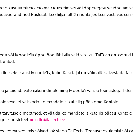
te kustutamiseks eksmatrikuleerimisel või õppetegevuse lõpetamisel,
suvad andmed kustutatakse hiljemalt 2 nädala jooksul vastavasisulise
da või Moodle’is õppetööd läbi viia vaid siis, kui TalTech on loonud K
olt antud.
adimiseks kaust Moodle’is, kuhu Kasutajal on võimalik salvestada faile. 
se ja täiendavate isikuandmete ning Moodle’i väliste teenustega lii
leneva, et välistada kolmandate isikute ligipääs oma Kontole.
 tarvitusele meetmed, et vältida kolmandate isikute ligipääsu Kontole 
ge e-posti teel
moodle@taltech.ee
.
es tegevused, mis võivad takistada TalTechil Teenuse osutamist või o