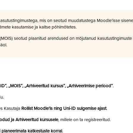
kasutustingimustega, mis on seotud muudatustega Moodle’isse sisene
dmete kasutamise ja kaitse põhimõtetes.
a (MOIS) seotud plaanitud arendused on mõjutanud kasutustingimuste
äol.
i-ID“, „MOIS“, „Arhiveeritud kursus“, „Arhiveerimise periood“
.
u.
es Kasutaja
Rollist Moodle’is ning Uni-ID sulgemise ajast
.
odud ja Arhiveeritud kursusele
, millele on ta registreeritud.
 planeerimata katkestuste korral
.