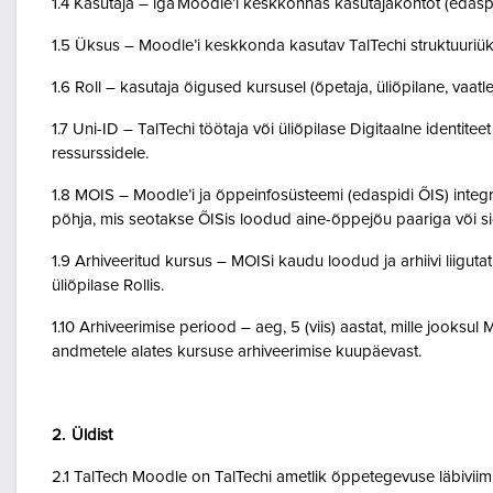
1.4 Kasutaja – iga Moodle’i keskkonnas kasutajakontot (edasp
1.5 Üksus – Moodle’i keskkonda kasutav TalTechi struktuuriü
1.6 Roll – kasutaja õigused kursusel (õpetaja, üliõpilane, vaatlej
1.7 Uni-ID – TalTechi töötaja või üliõpilase Digitaalne identitee
ressurssidele.
1.8 MOIS – Moodle’i ja õppeinfosüsteemi (edaspidi ÕIS) inte
põhja, mis seotakse ÕISis loodud aine-õppejõu paariga või 
1.9 Arhiveeritud kursus – MOISi kaudu loodud ja arhiivi liigut
üliõpilase Rollis.
1.10 Arhiveerimise periood – aeg, 5 (viis) aastat, mille jooksul
andmetele alates kursuse arhiveerimise kuupäevast.
2. Üldist
2.1 TalTech Moodle on TalTechi ametlik õppetegevuse läbivii