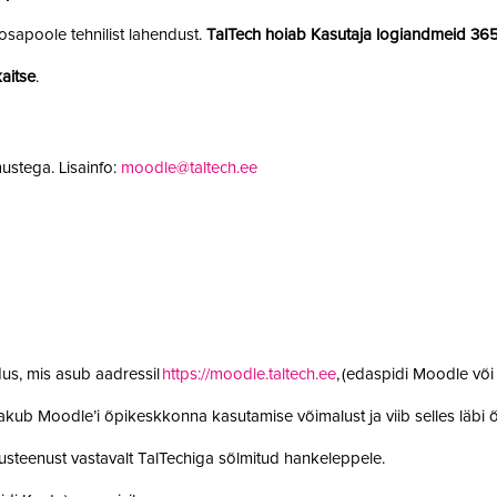
sapoole tehnilist lahendust.
TalTech hoiab Kasutaja logiandmeid 36
aitse
.
ustega. Lisainfo:
moodle@taltech.ee
us, mis asub aadressil
https://moodle.taltech.ee
, (edaspidi Moodle võ
 pakub Moodle’i õpikeskkonna kasutamise võimalust ja viib selles läb
steenust vastavalt TalTechiga sõlmitud hankeleppele.