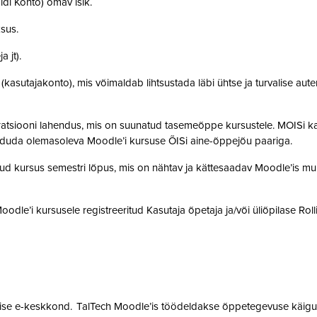
idi Konto) omav isik.
ksus.
a jt).
t (kasutajakonto), mis võimaldab lihtsustada läbi ühtse ja turvalise aut
gratsiooni lahendus, mis on suunatud tasemeõppe kursustele. MOISi k
siduda olemasoleva Moodle’i kursuse ÕISi aine-õppejõu paariga.
atud kursus semestri lõpus, mis on nähtav ja kättesaadav Moodle’is muu
 Moodle’i kursusele registreeritud Kasutaja õpetaja ja/või üliõpilase Rol
mise e-keskkond. TalTech Moodle’is töödeldakse õppetegevuse käigus