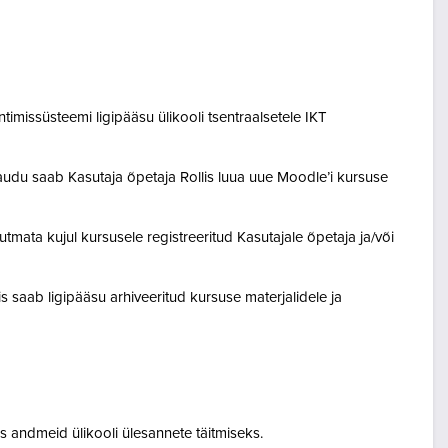
entimissüsteemi ligipääsu ülikooli tsentraalsetele IKT
audu saab Kasutaja õpetaja Rollis luua uue Moodle’i kursuse
tmata kujul kursusele registreeritud Kasutajale õpetaja ja/või
lis saab ligipääsu arhiveeritud kursuse materjalidele ja
 andmeid ülikooli ülesannete täitmiseks.