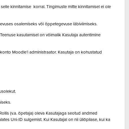
lle kinnitamise korral. Tingimuste mitte kinnitamisel ei ole
egevuses osalemiseks või õppetegevuse läbiviimiseks.
. Teenuse kasutamisel on võimalik Kasutaja autentimine
akonto Moodle’i administraator. Kasutaja on kohustatud
usolekut.
amiseks.
Rollis (v.a. õpetaja) oleva Kasutajaga seotud andmed
s Uni-ID sulgemist. Kui Kasutajal on nii üliõpilase, kui ka