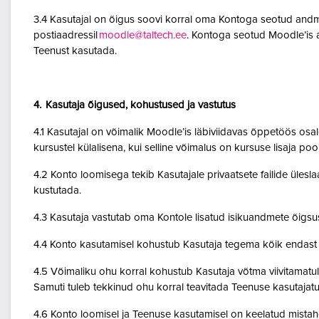
3.4 Kasutajal on õigus soovi korral oma Kontoga seotud andme
postiaadressil
moodle@taltech.ee
. Kontoga seotud Moodle’is a
Teenust kasutada.
4. Kasutaja õigused, kohustused ja vastutus
4.1 Kasutajal on võimalik Moodle’is läbiviidavas õppetöös osale
kursustel külalisena, kui selline võimalus on kursuse lisaja po
4.2 Konto loomisega tekib Kasutajale privaatsete failide ülesla
kustutada.
4.3 Kasutaja vastutab oma Kontole lisatud isikuandmete õigsu
4.4 Konto kasutamisel kohustub Kasutaja tegema kõik endast o
4.5 Võimaliku ohu korral kohustub Kasutaja võtma viivitamatult
Samuti tuleb tekkinud ohu korral teavitada Teenuse kasutajatu
4.6 Konto loomisel ja Teenuse kasutamisel on keelatud mistah