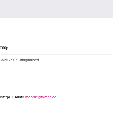
Tüüp
Saidi kasutustingimused
stega. Lisainfo
moodle@taltech.ee
.