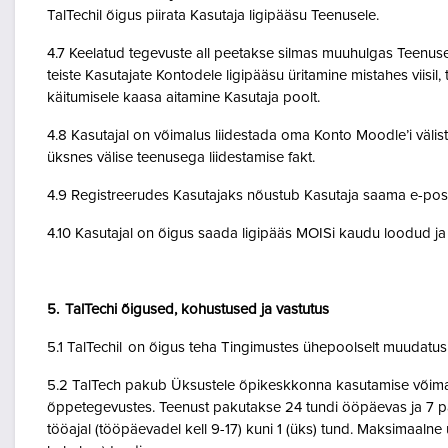
TalTechil õigus piirata Kasutaja ligipääsu Teenusele.
4.7 Keelatud tegevuste all peetakse silmas muuhulgas Teenuse 
teiste Kasutajate Kontodele ligipääsu üritamine mistahes viisil
käitumisele kaasa aitamine Kasutaja poolt.
4.8 Kasutajal on võimalus liidestada oma Konto Moodle’i väliste
üksnes välise teenusega liidestamise fakt.
4.9 Registreerudes Kasutajaks nõustub Kasutaja saama e-posti 
4.10 Kasutajal on õigus saada ligipääs MOISi kaudu loodud ja A
5. TalTechi õigused, kohustused ja vastutus
5.1 TalTechil on õigus teha Tingimustes ühepoolselt muudatusi 
5.2 TalTech pakub Üksustele õpikeskkonna kasutamise võimalu
õppetegevustes. Teenust pakutakse 24 tundi ööpäevas ja 7 pä
tööajal (tööpäevadel kell 9-17) kuni 1 (üks) tund. Maksimaal