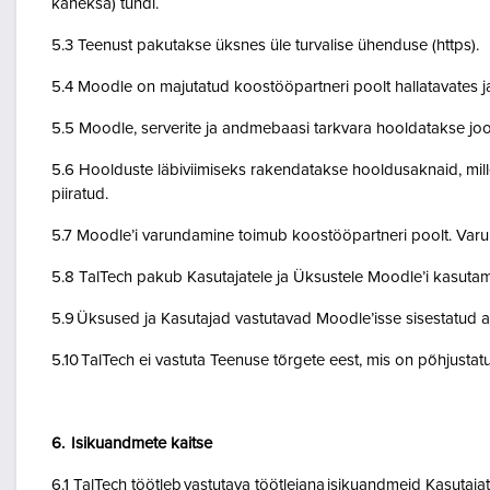
kaheksa) tundi.
5.3 Teenust pakutakse üksnes üle turvalise ühenduse (https).
5.4 Moodle on majutatud koostööpartneri poolt hallatavates ja
5.5 Moodle, serverite ja andmebaasi tarkvara hooldatakse jo
5.6 Hoolduste läbiviimiseks rakendatakse hooldusaknaid, mil
piiratud.
5.7 Moodle’i varundamine toimub koostööpartneri poolt. Var
5.8 TalTech pakub Kasutajatele ja Üksustele Moodle’i kasuta
5.9 Üksused ja Kasutajad vastutavad Moodle’isse sisestatud a
5.10 TalTech ei vastuta Teenuse tõrgete eest, mis on põhjustatud
6. Isikuandmete kaitse
6.1 TalTech töötleb vastutava töötlejana isikuandmeid Kasuta