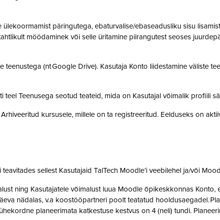
ülekoormamist päringutega, ebaturvalise/ebaseadusliku sisu lisamist sü
, tahtlikult möödaminek või selle üritamine piirangutest seoses juurde
 teenustega (nt Google Drive). Kasutaja Konto liidestamine väliste teen
teel Teenusega seotud teateid, mida on Kasutajal võimalik profiili sä
rhiveeritud kursusele, millele on ta registreeritud. Eelduseks on akti
teavitades sellest Kasutajaid TalTech Moodle’i veebilehel ja/või Mood
st ning Kasutajatele võimalust luua Moodle õpikeskkonnas Konto, et 
eva nädalas, v.a koostööpartneri poolt teatatud hooldusaegadel. Pla
ne ühekordne planeerimata katkestuse kestvus on 4 (neli) tundi. Plan