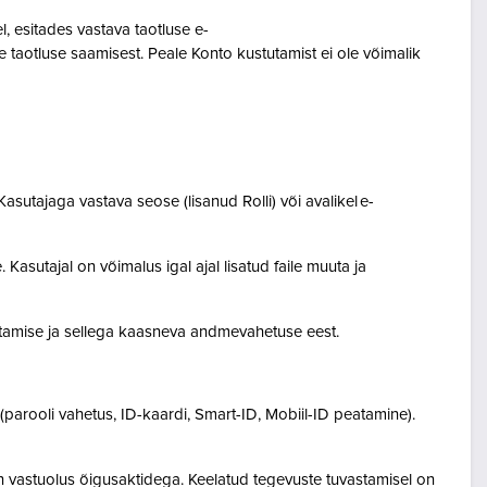
 esitades vastava taotluse e-
 taotluse saamisest. Peale Konto kustutamist ei ole võimalik
asutajaga vastava seose (lisanud Rolli) või avalikel e-
Kasutajal on võimalus igal ajal lisatud faile muuta ja
destamise ja sellega kaasneva andmevahetuse eest.
(parooli vahetus, ID-kaardi, Smart-ID, Mobiil-ID peatamine).
n vastuolus õigusaktidega. Keelatud tegevuste tuvastamisel on