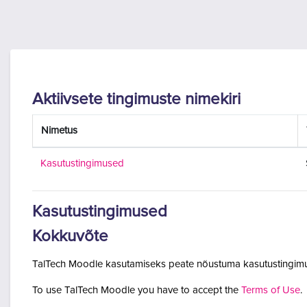
Jäta vahele peasisuni
Aktiivsete tingimuste nimekiri
Nimetus
Kasutustingimused
Kasutustingimused
Kokkuvõte
TalTech Moodle kasutamiseks peate nõustuma kasutustingimu
To use TalTech Moodle you have to accept the
Terms of Use
.