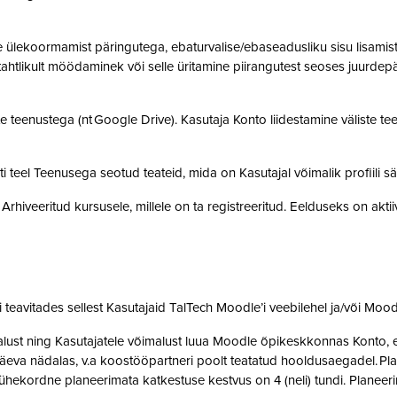
ülekoormamist päringutega, ebaturvalise/ebaseadusliku sisu lisamist sü
, tahtlikult möödaminek või selle üritamine piirangutest seoses juurde
 teenustega (nt Google Drive). Kasutaja Konto liidestamine väliste teen
teel Teenusega seotud teateid, mida on Kasutajal võimalik profiili sä
rhiveeritud kursusele, millele on ta registreeritud. Eelduseks on akti
teavitades sellest Kasutajaid TalTech Moodle’i veebilehel ja/või Mood
st ning Kasutajatele võimalust luua Moodle õpikeskkonnas Konto, et 
eva nädalas, v.a koostööpartneri poolt teatatud hooldusaegadel. Pla
ne ühekordne planeerimata katkestuse kestvus on 4 (neli) tundi. Plan