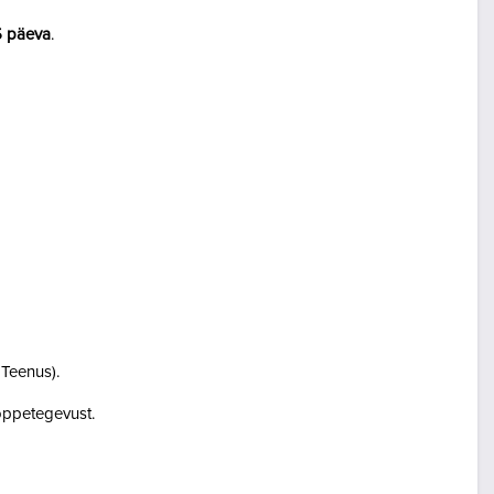
5 päeva
.
i Teenus).
i õppetegevust.