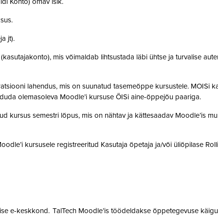
idi Konto) omav isik.
ksus.
a jt).
t (kasutajakonto), mis võimaldab lihtsustada läbi ühtse ja turvalise aut
gratsiooni lahendus, mis on suunatud tasemeõppe kursustele. MOISi k
siduda olemasoleva Moodle’i kursuse ÕISi aine-õppejõu paariga.
atud kursus semestri lõpus, mis on nähtav ja kättesaadav Moodle’is muu
 Moodle’i kursusele registreeritud Kasutaja õpetaja ja/või üliõpilase Rol
mise e-keskkond. TalTech Moodle’is töödeldakse õppetegevuse käigus