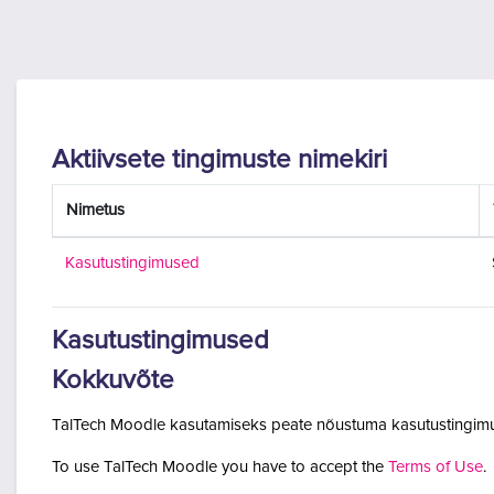
Jäta vahele peasisuni
Aktiivsete tingimuste nimekiri
Nimetus
Kasutustingimused
Kasutustingimused
Kokkuvõte
TalTech Moodle kasutamiseks peate nõustuma kasutustingimu
To use TalTech Moodle you have to accept the
Terms of Use
.