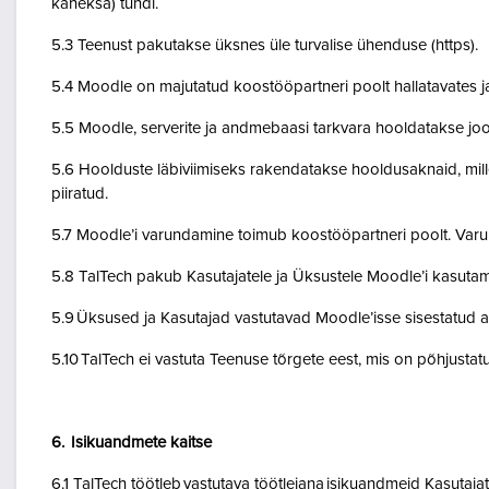
kaheksa) tundi.
5.3 Teenust pakutakse üksnes üle turvalise ühenduse (https).
5.4 Moodle on majutatud koostööpartneri poolt hallatavates ja
5.5 Moodle, serverite ja andmebaasi tarkvara hooldatakse jo
5.6 Hoolduste läbiviimiseks rakendatakse hooldusaknaid, mil
piiratud.
5.7 Moodle’i varundamine toimub koostööpartneri poolt. Var
5.8 TalTech pakub Kasutajatele ja Üksustele Moodle’i kasuta
5.9 Üksused ja Kasutajad vastutavad Moodle’isse sisestatud a
5.10 TalTech ei vastuta Teenuse tõrgete eest, mis on põhjustatud
6. Isikuandmete kaitse
6.1 TalTech töötleb vastutava töötlejana isikuandmeid Kasuta