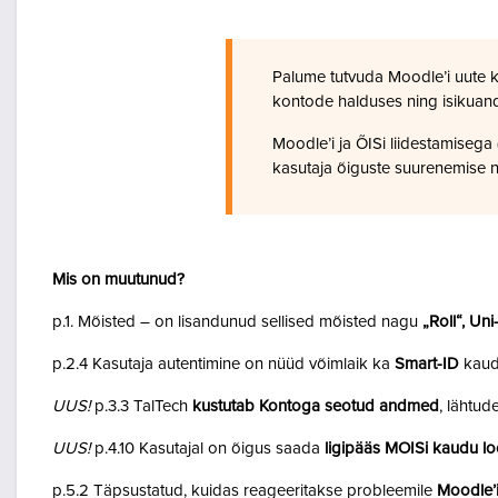
Palume tutvuda Moodle’i uute 
kontode halduses ning isikuan
Moodle’i ja ÕISi liidestamiseg
kasutaja õiguste suurenemise n
Mis on muutunud?
p.1. Mõisted – on lisandunud sellised mõisted nagu
„Roll“, Un
p.2.4 Kasutaja autentimine on nüüd võimlaik ka
Smart-ID
kaud
UUS!
p.3.3 TalTech
kustutab Kontoga seotud andmed
, lähtud
UUS!
p.4.10 Kasutajal on õigus saada
ligipääs MOISi kaudu lo
p.5.2 Täpsustatud, kuidas reageeritakse probleemile
Moodle’i