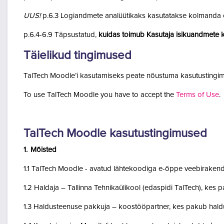
UUS!
p.6.3 Logiandmete analüütikaks kasutatakse kolmanda o
p.6.4-6.9 Täpsustatud,
kuidas toimub Kasutaja isikuandmete k
Täielikud tingimused
TalTech Moodle’i kasutamiseks peate nõustuma kasutustingim
To use TalTech Moodle you have to accept the
Terms of Use
.
TalTech Moodle kasutustingimused
1. Mõisted
1.1 TalTech Moodle - avatud lähtekoodiga e-õppe veebirakend
1.2 Haldaja – Tallinna Tehnikaülikool (edaspidi TalTech), kes
1.3 Haldusteenuse pakkuja – koostööpartner, kes pakub haldu