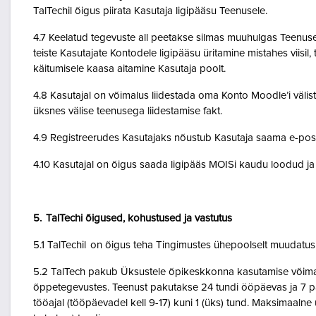
TalTechil õigus piirata Kasutaja ligipääsu Teenusele.
4.7 Keelatud tegevuste all peetakse silmas muuhulgas Teenuse 
teiste Kasutajate Kontodele ligipääsu üritamine mistahes viisil
käitumisele kaasa aitamine Kasutaja poolt.
4.8 Kasutajal on võimalus liidestada oma Konto Moodle’i väliste
üksnes välise teenusega liidestamise fakt.
4.9 Registreerudes Kasutajaks nõustub Kasutaja saama e-posti 
4.10 Kasutajal on õigus saada ligipääs MOISi kaudu loodud ja A
5. TalTechi õigused, kohustused ja vastutus
5.1 TalTechil on õigus teha Tingimustes ühepoolselt muudatusi 
5.2 TalTech pakub Üksustele õpikeskkonna kasutamise võimalu
õppetegevustes. Teenust pakutakse 24 tundi ööpäevas ja 7 pä
tööajal (tööpäevadel kell 9-17) kuni 1 (üks) tund. Maksimaal