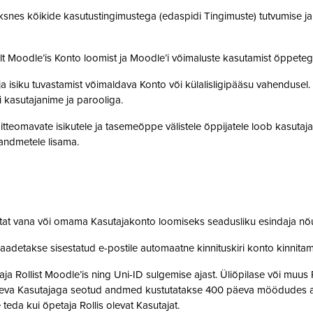
snes kõikide kasutustingimustega (edaspidi Tingimuste) tutvumise ja se
lt Moodle’is Konto loomist ja Moodle’i võimaluste kasutamist õppet
a isiku tuvastamist võimaldava Konto või külalisligipääsu vahendusel
i kasutajanime ja parooliga.
tteomavate isikutele ja tasemeõppe välistele õppijatele loob kasutaj
o andmetele lisama.
stat vana või omama Kasutajakonto loomiseks seadusliku esindaja nõ
saadetakse sisestatud e-postile automaatne kinnituskiri konto kinnit
 Rollist Moodle’is ning Uni-ID sulgemise ajast. Üliõpilase või muus 
oleva Kasutajaga seotud andmed kustutatakse 400 päeva möödudes alate
 teda kui õpetaja Rollis olevat Kasutajat.