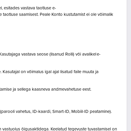
 esitades vastava taotluse e-
 taotluse saamisest. Peale Konto kustutamist ei ole võimalik
asutajaga vastava seose (lisanud Rolli) või avalikel e-
Kasutajal on võimalus igal ajal lisatud faile muuta ja
destamise ja sellega kaasneva andmevahetuse eest.
(parooli vahetus, ID-kaardi, Smart-ID, Mobiil-ID peatamine).
n vastuolus õigusaktidega. Keelatud tegevuste tuvastamisel on