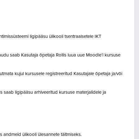
entimissüsteemi ligipääsu ülikooli tsentraalsetele IKT
audu saab Kasutaja õpetaja Rollis luua uue Moodle’i kursuse
tmata kujul kursusele registreeritud Kasutajale õpetaja ja/või
lis saab ligipääsu arhiveeritud kursuse materjalidele ja
 andmeid ülikooli ülesannete täitmiseks.