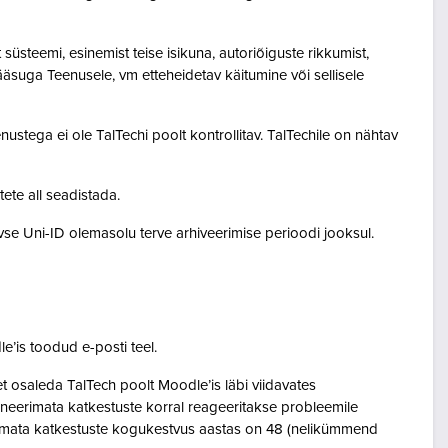
steemi, esinemist teise isikuna, autoriõiguste rikkumist,
pääsuga Teenusele, vm etteheidetav käitumine või sellisele
ustega ei ole TalTechi poolt kontrollitav. TalTechile on nähtav
tete all seadistada.
ivse Uni-ID olemasolu terve arhiveerimise perioodi jooksul.
le’is toodud e-posti teel.
osaleda TalTech poolt Moodle’is läbi viidavates
neerimata katkestuste korral reageeritakse probleemile
eerimata katkestuste kogukestvus aastas on 48 (nelikümmend