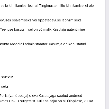
lle kinnitamise korral. Tingimuste mitte kinnitamisel ei ole
egevuses osalemiseks või õppetegevuse läbiviimiseks.
. Teenuse kasutamisel on võimalik Kasutaja autentimine
akonto Moodle’i administraator. Kasutaja on kohustatud
usolekut.
amiseks.
Rollis (v.a. õpetaja) oleva Kasutajaga seotud andmed
s Uni-ID sulgemist. Kui Kasutajal on nii üliõpilase, kui ka