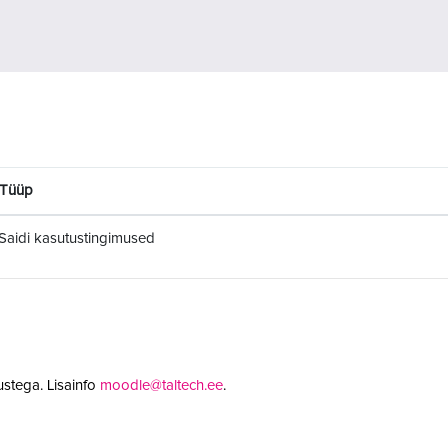
Tüüp
Saidi kasutustingimused
stega. Lisainfo
moodle@taltech.ee
.