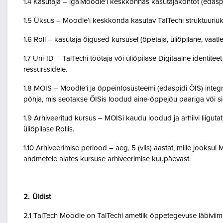
1.4 Kasutaja – iga Moodle’i keskkonnas kasutajakontot (edasp
1.5 Üksus – Moodle’i keskkonda kasutav TalTechi struktuuriü
1.6 Roll – kasutaja õigused kursusel (õpetaja, üliõpilane, vaatlej
1.7 Uni-ID – TalTechi töötaja või üliõpilase Digitaalne identitee
ressurssidele.
1.8 MOIS – Moodle’i ja õppeinfosüsteemi (edaspidi ÕIS) inte
põhja, mis seotakse ÕISis loodud aine-õppejõu paariga või 
1.9 Arhiveeritud kursus – MOISi kaudu loodud ja arhiivi liigut
üliõpilase Rollis.
1.10 Arhiveerimise periood – aeg, 5 (viis) aastat, mille jooksul
andmetele alates kursuse arhiveerimise kuupäevast.
2. Üldist
2.1 TalTech Moodle on TalTechi ametlik õppetegevuse läbivii