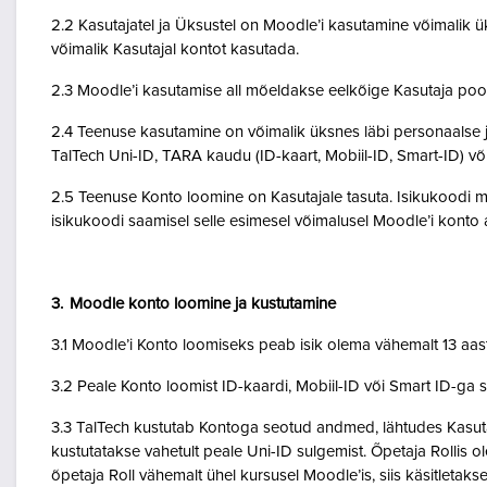
2.2 Kasutajatel ja Üksustel on Moodle’i kasutamine võimalik ük
võimalik Kasutajal kontot kasutada.
2.3 Moodle’i kasutamise all mõeldakse eelkõige Kasutaja poo
2.4 Teenuse kasutamine on võimalik üksnes läbi personaalse j
TalTech Uni-ID, TARA kaudu (ID-kaart, Mobiil-ID, Smart-ID) võ
2.5 Teenuse Konto loomine on Kasutajale tasuta. Isikukoodi mi
isikukoodi saamisel selle esimesel võimalusel Moodle’i kont
3. Moodle konto loomine ja kustutamine
3.1 Moodle’i Konto loomiseks peab isik olema vähemalt 13 aa
3.2 Peale Konto loomist ID-kaardi, Mobiil-ID või Smart ID-ga 
3.3 TalTech kustutab Kontoga seotud andmed, lähtudes Kasutaja
kustutatakse vahetult peale Uni-ID sulgemist. Õpetaja Rollis 
õpetaja Roll vähemalt ühel kursusel Moodle’is, siis käsitletakse