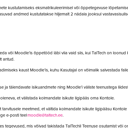
te kustutamiseks eksmatrikuleerimisel või õppetegevuse lõpetamisel,
suvad andmed kustutatakse hiljemalt 2 nädala jooksul vastavasisulise
da või Moodle’is õppetööd läbi viia vaid siis, kui TalTech on loonud K
olt antud.
adimiseks kaust Moodle’is, kuhu Kasutajal on võimalik salvestada faile. 
se ja täiendavate isikuandmete ning Moodle’i väliste teenustega lii
leneva, et välistada kolmandate isikute ligipääs oma Kontole.
 tarvitusele meetmed, et vältida kolmandate isikute ligipääsu Kontole 
ge e-posti teel
moodle@taltech.ee
.
es tegevused, mis võivad takistada TalTechil Teenuse osutamist või o