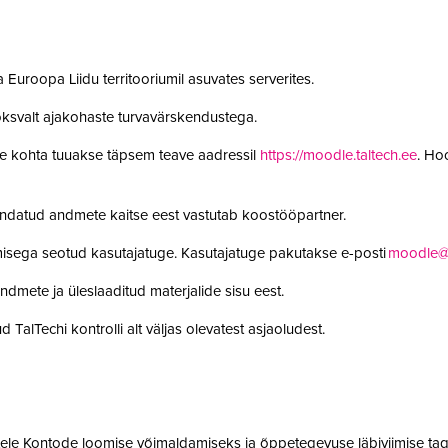
 Euroopa Liidu territooriumil asuvates serverites.
oksvalt ajakohaste turvavärskendustega.
le kohta tuuakse täpsem teave aadressil
https://moodle.taltech.ee
. Ho
undatud andmete kaitse eest vastutab koostööpartner.
misega seotud kasutajatuge. Kasutajatuge pakutakse e-posti
moodle@t
ndmete ja üleslaaditud materjalide sisu eest.
 TalTechi kontrolli alt väljas olevatest asjaoludest.
jatele Kontode loomise võimaldamiseks ja õppetegevuse läbiviimise tag