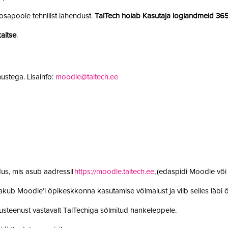
sapoole tehnilist lahendust.
TalTech hoiab Kasutaja logiandmeid 36
aitse
.
ustega. Lisainfo:
moodle@taltech.ee
us, mis asub aadressil
https://moodle.taltech.ee
, (edaspidi Moodle võ
 pakub Moodle’i õpikeskkonna kasutamise võimalust ja viib selles läb
steenust vastavalt TalTechiga sõlmitud hankeleppele.