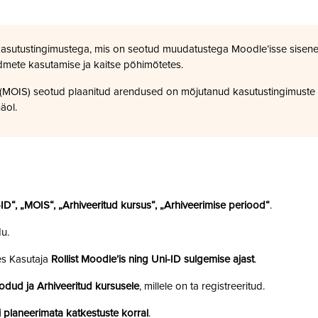
kasutustingimustega, mis on seotud muudatustega Moodle’isse sisene
dmete kasutamise ja kaitse põhimõtetes.
a (MOIS) seotud plaanitud arendused on mõjutanud kasutustingimuste
äol.
i-ID“, „MOIS“, „Arhiveeritud kursus“, „Arhiveerimise periood“
.
u.
es Kasutaja
Rollist Moodle’is ning Uni-ID sulgemise ajast
.
odud ja Arhiveeritud kursusele
, millele on ta registreeritud.
 planeerimata katkestuste korral
.