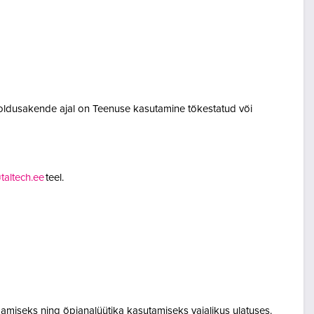
oldusakende ajal on Teenuse kasutamine tõkestatud või
altech.ee
teel.
amiseks ning õpianalüütika kasutamiseks vajalikus ulatuses.