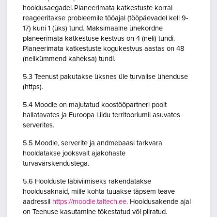
hooldusaegadel. Planeerimata katkestuste korral
reageeritakse probleemile tööajal (tööpäevadel kell 9-
17) kuni 1 (üks) tund. Maksimaalne ühekordne
planeerimata katkestuse kestvus on 4 (neli) tundi.
Planeerimata katkestuste kogukestvus aastas on 48
(nelikümmend kaheksa) tundi.
5.3 Teenust pakutakse üksnes üle turvalise ühenduse
(https).
5.4 Moodle on majutatud koostööpartneri poolt
hallatavates ja Euroopa Liidu territooriumil asuvates
serverites.
5.5 Moodle, serverite ja andmebaasi tarkvara
hooldatakse jooksvalt ajakohaste
turvavärskendustega.
5.6 Hoolduste läbiviimiseks rakendatakse
hooldusaknaid, mille kohta tuuakse täpsem teave
aadressil
https://moodle.taltech.ee
. Hooldusakende ajal
on Teenuse kasutamine tõkestatud või piiratud.