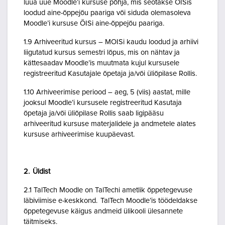
luua uue Moodle’i kursuse põhja, mis seotakse ÕISis
loodud aine-õppejõu paariga või siduda olemasoleva
Moodle’i kursuse ÕISi aine-õppejõu paariga.
1.9 Arhiveeritud kursus – MOISi kaudu loodud ja arhiivi
liigutatud kursus semestri lõpus, mis on nähtav ja
kättesaadav Moodle’is muutmata kujul kursusele
registreeritud Kasutajale õpetaja ja/või üliõpilase Rollis.
1.10 Arhiveerimise periood – aeg, 5 (viis) aastat, mille
jooksul Moodle’i kursusele registreeritud Kasutaja
õpetaja ja/või üliõpilase Rollis saab ligipääsu
arhiveeritud kursuse materjalidele ja andmetele alates
kursuse arhiveerimise kuupäevast.
2. Üldist
2.1 TalTech Moodle on TalTechi ametlik õppetegevuse
läbiviimise e-keskkond. TalTech Moodle’is töödeldakse
õppetegevuse käigus andmeid ülikooli ülesannete
täitmiseks.