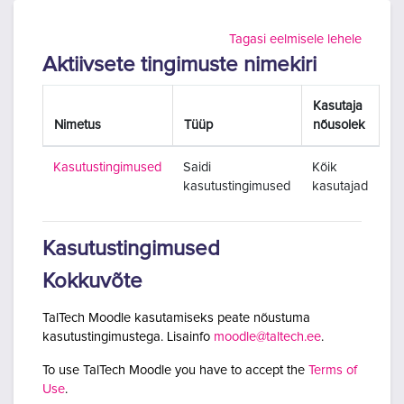
Jäta vahele peasisuni
Tagasi eelmisele lehele
Aktiivsete tingimuste nimekiri
Kasutaja
Nimetus
Tüüp
nõusolek
Kasutustingimused
Saidi
Kõik
kasutustingimused
kasutajad
Kasutustingimused
Kokkuvõte
TalTech Moodle kasutamiseks peate nõustuma
kasutustingimustega. Lisainfo
moodle@taltech.ee
.
To use TalTech Moodle you have to accept the
Terms of
Use
.