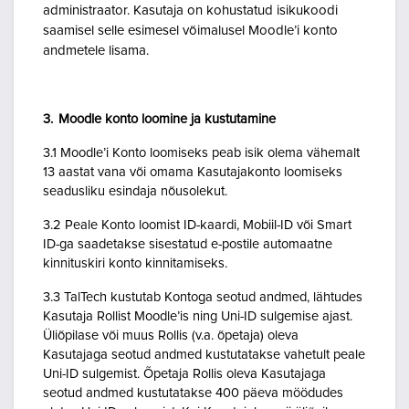
administraator. Kasutaja on kohustatud isikukoodi
saamisel selle esimesel võimalusel Moodle’i konto
andmetele lisama.
3. Moodle konto loomine ja kustutamine
3.1 Moodle’i Konto loomiseks peab isik olema vähemalt
13 aastat vana või omama Kasutajakonto loomiseks
seadusliku esindaja nõusolekut.
3.2 Peale Konto loomist ID-kaardi, Mobiil-ID või Smart
ID-ga saadetakse sisestatud e-postile automaatne
kinnituskiri konto kinnitamiseks.
3.3 TalTech kustutab Kontoga seotud andmed, lähtudes
Kasutaja Rollist Moodle’is ning Uni-ID sulgemise ajast.
Üliõpilase või muus Rollis (v.a. õpetaja) oleva
Kasutajaga seotud andmed kustutatakse vahetult peale
Uni-ID sulgemist. Õpetaja Rollis oleva Kasutajaga
seotud andmed kustutatakse 400 päeva möödudes