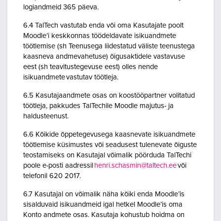
logiandmeid 365 päeva.
6.4 TalTech vastutab enda või oma Kasutajate poolt
Moodle’i keskkonnas töödeldavate isikuandmete
töötlemise (sh Teenusega liidestatud väliste teenustega
kaasneva andmevahetuse) õigusaktidele vastavuse
eest (sh teavitustegevuse eest) olles nende
isikuandmete vastutav töötleja.
6.5 Kasutajaandmete osas on koostööpartner volitatud
töötleja, pakkudes TalTechile Moodle majutus- ja
haldusteenust.
6.6 Kõikide õppetegevusega kaasnevate isikuandmete
töötlemise küsimustes või seadusest tulenevate õiguste
teostamiseks on Kasutajal võimalik pöörduda TalTechi
poole e-posti aadressil
henri.schasmin@taltech.ee
või
telefonil 620 2017.
6.7 Kasutajal on võimalik näha kõiki enda Moodle’is
sisalduvaid isikuandmeid igal hetkel Moodle’is oma
Konto andmete osas. Kasutaja kohustub hoidma on