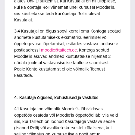
alates Uni-ID sulgemist. Kui Kasutajal on nii üliõpilase,
kui ka õpetaja Roll vähemalt ühel kursusel Moodle’is,
siis käsitletakse teda kui õpetaja Rollis olevat
Kasutajat.
3.4 Kasutajal on õigus soovi korral oma Kontoga seotud
andmete kustutamiseks eksmatrikuleerimisel või
õppetegevuse lõpetamisel, esitades vastava taotluse e-
postiaadressil
moodle@taltech.ee
. Kontoga seotud
Moodle’is asuvad andmed kustutatakse hiljemalt 2
nädala jooksul vastavasisulise taotluse saamisest.
Peale Konto kustutamist ei ole võimalik Teenust
kasutada.
4. Kasutaja õigused, kohustused ja vastutus
4.1 Kasutajal on võimalik Moodle’is läbiviidavas
õppetöös osaleda või Moodle’is õppetööd läbi viia vaid
siis, kui TalTech on loonud Kasutajaga vastava seose
(lisanud Rolli) või avalikel e-kursustel külalisena, kui
selline võimalus on kursuse lisaja poolt antud.