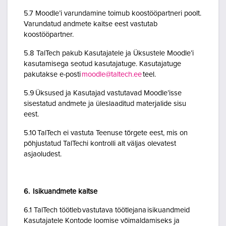
5.7 Moodle’i varundamine toimub koostööpartneri poolt.
Varundatud andmete kaitse eest vastutab
koostööpartner.
5.8 TalTech pakub Kasutajatele ja Üksustele Moodle’i
kasutamisega seotud kasutajatuge. Kasutajatuge
pakutakse e-posti
moodle@taltech.ee
teel.
5.9 Üksused ja Kasutajad vastutavad Moodle’isse
sisestatud andmete ja üleslaaditud materjalide sisu
eest.
5.10 TalTech ei vastuta Teenuse tõrgete eest, mis on
põhjustatud TalTechi kontrolli alt väljas olevatest
asjaoludest.
6. Isikuandmete kaitse
6.1 TalTech töötleb vastutava töötlejana isikuandmeid
Kasutajatele Kontode loomise võimaldamiseks ja