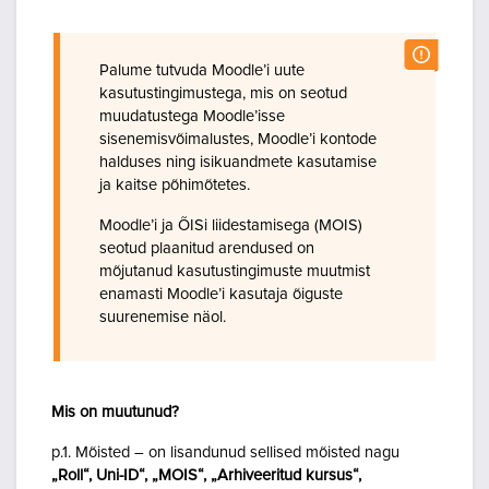
Palume tutvuda Moodle’i uute
kasutustingimustega, mis on seotud
muudatustega Moodle’isse
sisenemisvõimalustes, Moodle’i kontode
halduses ning isikuandmete kasutamise
ja kaitse põhimõtetes.
Moodle’i ja ÕISi liidestamisega (MOIS)
seotud plaanitud arendused on
mõjutanud kasutustingimuste muutmist
enamasti Moodle’i kasutaja õiguste
suurenemise näol.
Mis on muutunud?
p.1. Mõisted – on lisandunud sellised mõisted nagu
„Roll“, Uni-ID“, „MOIS“, „Arhiveeritud kursus“,