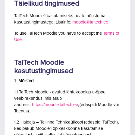
Täielikud tingimused
TalTech Moodle’i kasutamiseks peate nõustuma
kasutustingimustega. Lisainfo:
moodle@taltech.ee
To use TalTech Moodle you have to accept the
Terms of
Use
.
TalTech Moodle
kasutustingimused
1. Mõisted
1.1 TalTech Moodle - avatud lähtekoodiga e-õppe
veebirakendus, mis asub
aadressil
https://moodle.taltech.ee
, (edaspidi Moodle või
Teenus).
1.2 Haldaja – Tallinna Tehnikaülikool (edaspidi TalTech),
kes pakub Moodle’i õpikeskkonna kasutamise
võimalust ja viib selles läbi õppetegevust.