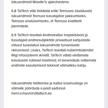
isikuandmeid Moodle’is ajakohastena.
6.8 TalTech võib töödelda kõiki Teenuses sisalduvaid
isikuandmeid Teenuse kasutajatoe pakkumiseks,
Teenuse analüüsimiseks, et Teenuse kvaliteeti
parendada.
6.9 TalTech teavitab Andmekaitse Inspektsiooni ja
Kasutajaid andmesubjektide privaatsust kahjustada
võivast tuvastatud isikuandmete turvanõuete
rikkumisest. Lisaks, TalTech teavitab küberintsidendist
Riigi Infosüsteemi Ametit. TalTech võtab viivitamata
kasutusele sobivad meetmed, et leevendada volitamata
andmete kasutamisest tekkivat võimalikku kahju.
Isikuandmete töötlemise ja kaitse küsimustega on
võimalik pöörduda e-posti aadressil
henri.schasmin@taltech.ee.