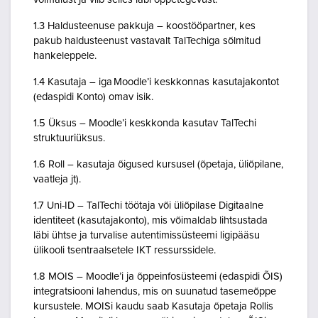
1.3 Haldusteenuse pakkuja – koostööpartner, kes
pakub haldusteenust vastavalt TalTechiga sõlmitud
hankeleppele.
1.4 Kasutaja – iga Moodle’i keskkonnas kasutajakontot
(edaspidi Konto) omav isik.
1.5 Üksus – Moodle’i keskkonda kasutav TalTechi
struktuuriüksus.
1.6 Roll – kasutaja õigused kursusel (õpetaja, üliõpilane,
vaatleja jt).
1.7 Uni-ID – TalTechi töötaja või üliõpilase Digitaalne
identiteet (kasutajakonto), mis võimaldab lihtsustada
läbi ühtse ja turvalise autentimissüsteemi ligipääsu
ülikooli tsentraalsetele IKT ressurssidele.
1.8 MOIS – Moodle’i ja õppeinfosüsteemi (edaspidi ÕIS)
integratsiooni lahendus, mis on suunatud tasemeõppe
kursustele. MOISi kaudu saab Kasutaja õpetaja Rollis