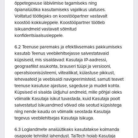
õppetegevuse läbiviimise tagamiseks ning
õpianalüütika kasutamiseks vajalikus ulatuses.
Volitatud töötlejaks on koostööpartner vastavalt
koostöö kokkuleppele. Koostööpartner töötleb
isikuandmeid vastavalt sõlmitud
konfidentsiaalsusleppele.
6.2 Teenuse paremaks ja efektiivsemaks pakkumiseks
kasutab Teenus veebilehitsejasse salvestatavaid
küpsiseid, mis sisaldavad: Kasutaja IP-aadressi,
geograafilist asukohta, brauseri tüüpi ja versiooni,
operatsioonisüsteemi, viiteallikat, külastuse pikkust,
lehevaateid ja veebisaidi navigeerimisteid, samuti teavet
teenuse kasutuse ajastuse, sageduse ja mudeli kohta.
Küpsised ei sisalda üldjuhul andmeid, mille põhjal oleks
võimalik Kasutaja isikut tuvastada, kuid Kasutaja poolt
salvestatud isikuandmed võivad olla seotud küpsistega
ning nende kaudu on võimalik seostada Kasutaja
tegevus veebilehitsejas Kasutaja isikuga.
6.3 Logiandmete analüütikaks kasutatakse kolmanda
osapoole tehnilist lahendust. TalTech hoiab Kasutaja