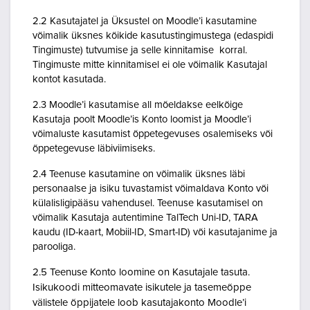
2.2 Kasutajatel ja Üksustel on Moodle’i kasutamine
võimalik üksnes kõikide kasutustingimustega (edaspidi
Tingimuste) tutvumise ja selle kinnitamise korral.
Tingimuste mitte kinnitamisel ei ole võimalik Kasutajal
kontot kasutada.
2.3 Moodle’i kasutamise all mõeldakse eelkõige
Kasutaja poolt Moodle’is Konto loomist ja Moodle’i
võimaluste kasutamist õppetegevuses osalemiseks või
õppetegevuse läbiviimiseks.
2.4 Teenuse kasutamine on võimalik üksnes läbi
personaalse ja isiku tuvastamist võimaldava Konto või
külalisligipääsu vahendusel. Teenuse kasutamisel on
võimalik Kasutaja autentimine TalTech Uni-ID, TARA
kaudu (ID-kaart, Mobiil-ID, Smart-ID) või kasutajanime ja
parooliga.
2.5 Teenuse Konto loomine on Kasutajale tasuta.
Isikukoodi mitteomavate isikutele ja tasemeõppe
välistele õppijatele loob kasutajakonto Moodle’i