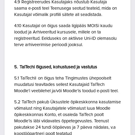
4.9 Registreerudes Kasutajaks nõustub Kasutaja
saama e-posti teel Teenusega seotud teateid, mida on
Kasutajal võimalik profiili sätete all seadistada.
4.10 Kasutajal on õigus saada ligipääs MOISi kaudu
loodud ja Arhiveeritud kursusele, millele on ta
registreeritud. Eelduseks on aktiivse Uni-ID olemasolu
terve arhiveerimise perioodi jooksul.
5. TalTechi õigused, kohustused ja vastutus
5.1 TalTechil on õigus teha Tingimustes ühepoolselt
muudatusi teavitades sellest Kasutajaid TalTech
Moodle’i veebilehel ja/või Moodle’is toodud e-posti teel.
5.2 TalTech pakub Üksustele õpikeskkonna kasutamise
võimalust ning Kasutajatele võimalust luua Moodle
õpikeskkonnas Konto, et osaleda TalTech poolt
Moodle’is läbi viidavates õppetegevustes. Teenust
pakutakse 24 tundi ööpäevas ja 7 päeva nädalas, v.a
koostööpartneri poolt teatatud