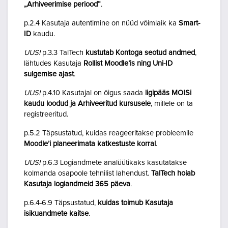
„Arhiveerimise periood“
.
p.2.4 Kasutaja autentimine on nüüd võimlaik ka
Smart-
ID
kaudu.
UUS!
p.3.3 TalTech
kustutab Kontoga seotud andmed
,
lähtudes Kasutaja
Rollist Moodle’is ning Uni-ID
sulgemise ajast
.
UUS!
p.4.10 Kasutajal on õigus saada
ligipääs MOISi
kaudu loodud ja Arhiveeritud kursusele
, millele on ta
registreeritud.
p.5.2 Täpsustatud, kuidas reageeritakse probleemile
Moodle’i planeerimata katkestuste korral
.
UUS!
p.6.3 Logiandmete analüütikaks kasutatakse
kolmanda osapoole tehnilist lahendust.
TalTech hoiab
Kasutaja logiandmeid 365 päeva
.
p.6.4-6.9 Täpsustatud,
kuidas toimub Kasutaja
isikuandmete kaitse
.