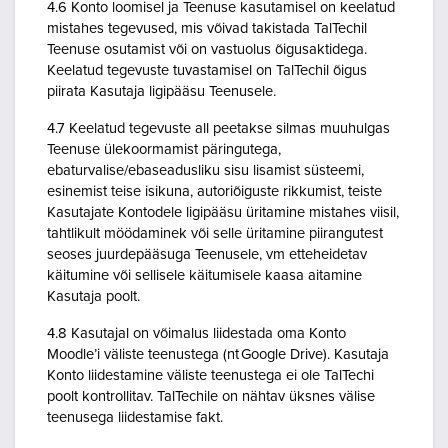
4.6 Konto loomisel ja Teenuse kasutamisel on keelatud
mistahes tegevused, mis võivad takistada TalTechil
Teenuse osutamist või on vastuolus õigusaktidega.
Keelatud tegevuste tuvastamisel on TalTechil õigus
piirata Kasutaja ligipääsu Teenusele.
4.7 Keelatud tegevuste all peetakse silmas muuhulgas
Teenuse ülekoormamist päringutega,
ebaturvalise/ebaseadusliku sisu lisamist süsteemi,
esinemist teise isikuna, autoriõiguste rikkumist, teiste
Kasutajate Kontodele ligipääsu üritamine mistahes viisil,
tahtlikult möödaminek või selle üritamine piirangutest
seoses juurdepääsuga Teenusele, vm etteheidetav
käitumine või sellisele käitumisele kaasa aitamine
Kasutaja poolt.
4.8 Kasutajal on võimalus liidestada oma Konto
Moodle’i väliste teenustega (nt Google Drive). Kasutaja
Konto liidestamine väliste teenustega ei ole TalTechi
poolt kontrollitav. TalTechile on nähtav üksnes välise
teenusega liidestamise fakt.