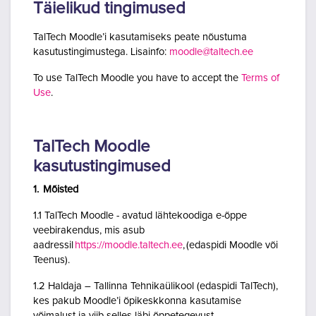
Täielikud tingimused
TalTech Moodle’i kasutamiseks peate nõustuma
kasutustingimustega. Lisainfo:
moodle@taltech.ee
To use TalTech Moodle you have to accept the
Terms of
Use
.
TalTech Moodle
kasutustingimused
1. Mõisted
1.1 TalTech Moodle - avatud lähtekoodiga e-õppe
veebirakendus, mis asub
aadressil
https://moodle.taltech.ee
, (edaspidi Moodle või
Teenus).
1.2 Haldaja – Tallinna Tehnikaülikool (edaspidi TalTech),
kes pakub Moodle’i õpikeskkonna kasutamise
võimalust ja viib selles läbi õppetegevust.