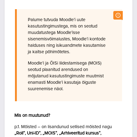
Palume tutvuda Moodle’i uute
kasutustingimustega, mis on seotud
muudatustega Moodle’isse
sisenemisvõimalustes, Moodle’i kontode
halduses ning isikuandmete kasutamise
ja kaitse põhimõtetes.
Moodle’i ja ÕISi liidestamisega (MOIS)
seotud plaanitud arendused on
mõjutanud kasutustingimuste muutmist
enamasti Moodle’i kasutaja õiguste
suurenemise näol.
Mis on muutunud?
p.1. Mõisted – on lisandunud sellised mõisted nagu
„Roll“, Uni-ID“, „MOIS“, „Arhiveeritud kursus“,