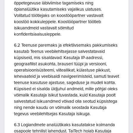
õppetegevuse läbiviimise tagamiseks ning
õpianalüütika kasutamiseks vajalikus ulatuses.
Volitatud töötlejaks on koostööpartner vastavalt
koostöö kokkuleppele. Koostööpartner töötleb
isikuandmeid vastavalt sõlmitud
konfidentsiaalsusleppele.
6.2 Teenuse paremaks ja efektiivsemaks pakkumiseks
kasutab Teenus veebilehitsejasse salvestatavaid
küpsiseid, mis sisaldavad: Kasutaja IP-aadressi,
geograafilist asukohta, brauseri tüüpi ja versiooni,
operatsioonisüsteemi, viiteallikat, külastuse pikkust,
lehevaateid ja veebisaidi navigeerimisteid, samuti teavet
teenuse kasutuse ajastuse, sageduse ja mudeli kohta.
Küpsised ei sisalda üldjuhul andmeid, mille põhjal oleks
võimalik Kasutaja isikut tuvastada, kuid Kasutaja poolt
salvestatud isikuandmed võivad olla seotud küpsistega
ning nende kaudu on võimalik seostada Kasutaja
tegevus veebilehitsejas Kasutaja isikuga.
6.3 Logiandmete analüütikaks kasutatakse kolmanda
osapoole tehnilist lahendust. TalTech hoiab Kasutaja