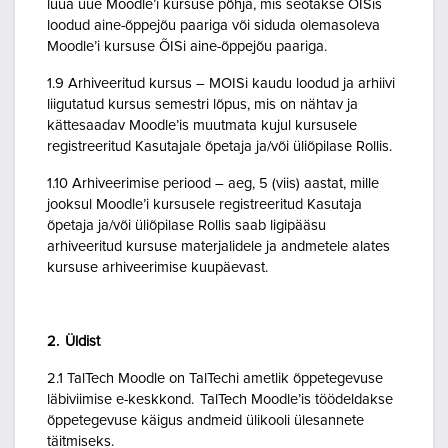
luua uue Moodle’i kursuse põhja, mis seotakse ÕISis
loodud aine-õppejõu paariga või siduda olemasoleva
Moodle’i kursuse ÕISi aine-õppejõu paariga.
1.9 Arhiveeritud kursus – MOISi kaudu loodud ja arhiivi
liigutatud kursus semestri lõpus, mis on nähtav ja
kättesaadav Moodle’is muutmata kujul kursusele
registreeritud Kasutajale õpetaja ja/või üliõpilase Rollis.
1.10 Arhiveerimise periood – aeg, 5 (viis) aastat, mille
jooksul Moodle’i kursusele registreeritud Kasutaja
õpetaja ja/või üliõpilase Rollis saab ligipääsu
arhiveeritud kursuse materjalidele ja andmetele alates
kursuse arhiveerimise kuupäevast.
2. Üldist
2.1 TalTech Moodle on TalTechi ametlik õppetegevuse
läbiviimise e-keskkond. TalTech Moodle’is töödeldakse
õppetegevuse käigus andmeid ülikooli ülesannete
täitmiseks.