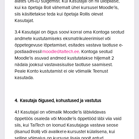
alates Uni-ID sulgemist. Kui Kasutajal on nii üliõpilase,
kui ka õpetaja Roll vähemalt ühel kursusel Moodle’is,
siis käsitletakse teda kui õpetaja Rollis olevat
Kasutajat.
3.4 Kasutajal on õigus soovi korral oma Kontoga seotud
andmete kustutamiseks eksmatrikuleerimisel või
õppetegevuse lõpetamisel, esitades vastava taotluse e-
postiaadressil
moodle@taltech.ee
. Kontoga seotud
Moodle’is asuvad andmed kustutatakse hiljemalt 2
nädala jooksul vastavasisulise taotluse saamisest.
Peale Konto kustutamist ei ole võimalik Teenust
kasutada.
4. Kasutaja õigused, kohustused ja vastutus
4.1 Kasutajal on võimalik Moodle’is läbiviidavas
õppetöös osaleda või Moodle’is õppetööd läbi viia vaid
siis, kui TalTech on loonud Kasutajaga vastava seose
(lisanud Rolli) või avalikel e-kursustel külalisena, kui
selline võimalus on kursuse lisaja poolt antud.