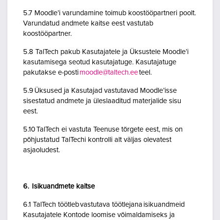
5.7 Moodle’i varundamine toimub koostööpartneri poolt.
Varundatud andmete kaitse eest vastutab
koostööpartner.
5.8 TalTech pakub Kasutajatele ja Üksustele Moodle’i
kasutamisega seotud kasutajatuge. Kasutajatuge
pakutakse e-posti
moodle@taltech.ee
teel.
5.9 Üksused ja Kasutajad vastutavad Moodle’isse
sisestatud andmete ja üleslaaditud materjalide sisu
eest.
5.10 TalTech ei vastuta Teenuse tõrgete eest, mis on
põhjustatud TalTechi kontrolli alt väljas olevatest
asjaoludest.
6. Isikuandmete kaitse
6.1 TalTech töötleb vastutava töötlejana isikuandmeid
Kasutajatele Kontode loomise võimaldamiseks ja