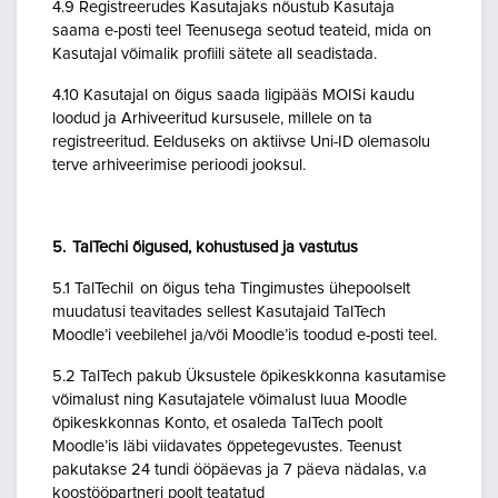
4.9 Registreerudes Kasutajaks nõustub Kasutaja
saama e-posti teel Teenusega seotud teateid, mida on
Kasutajal võimalik profiili sätete all seadistada.
4.10 Kasutajal on õigus saada ligipääs MOISi kaudu
loodud ja Arhiveeritud kursusele, millele on ta
registreeritud. Eelduseks on aktiivse Uni-ID olemasolu
terve arhiveerimise perioodi jooksul.
5. TalTechi õigused, kohustused ja vastutus
5.1 TalTechil on õigus teha Tingimustes ühepoolselt
muudatusi teavitades sellest Kasutajaid TalTech
Moodle’i veebilehel ja/või Moodle’is toodud e-posti teel.
5.2 TalTech pakub Üksustele õpikeskkonna kasutamise
võimalust ning Kasutajatele võimalust luua Moodle
õpikeskkonnas Konto, et osaleda TalTech poolt
Moodle’is läbi viidavates õppetegevustes. Teenust
pakutakse 24 tundi ööpäevas ja 7 päeva nädalas, v.a
koostööpartneri poolt teatatud