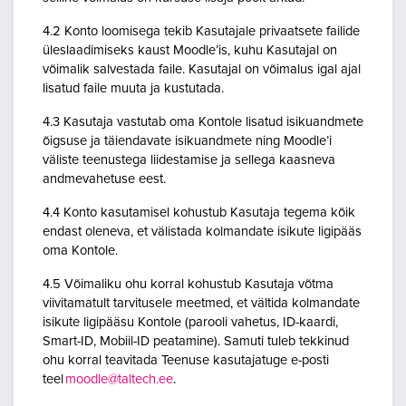
4.2 Konto loomisega tekib Kasutajale privaatsete failide
üleslaadimiseks kaust Moodle’is, kuhu Kasutajal on
võimalik salvestada faile. Kasutajal on võimalus igal ajal
lisatud faile muuta ja kustutada.
4.3 Kasutaja vastutab oma Kontole lisatud isikuandmete
õigsuse ja täiendavate isikuandmete ning Moodle’i
väliste teenustega liidestamise ja sellega kaasneva
andmevahetuse eest.
4.4 Konto kasutamisel kohustub Kasutaja tegema kõik
endast oleneva, et välistada kolmandate isikute ligipääs
oma Kontole.
4.5 Võimaliku ohu korral kohustub Kasutaja võtma
viivitamatult tarvitusele meetmed, et vältida kolmandate
isikute ligipääsu Kontole (parooli vahetus, ID-kaardi,
Smart-ID, Mobiil-ID peatamine). Samuti tuleb tekkinud
ohu korral teavitada Teenuse kasutajatuge e-posti
teel
moodle@taltech.ee
.