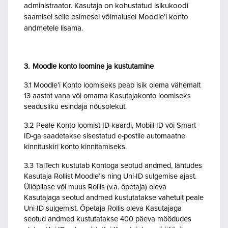
administraator. Kasutaja on kohustatud isikukoodi
saamisel selle esimesel võimalusel Moodle’i konto
andmetele lisama.
3. Moodle konto loomine ja kustutamine
3.1 Moodle’i Konto loomiseks peab isik olema vähemalt
13 aastat vana või omama Kasutajakonto loomiseks
seadusliku esindaja nõusolekut.
3.2 Peale Konto loomist ID-kaardi, Mobiil-ID või Smart
ID-ga saadetakse sisestatud e-postile automaatne
kinnituskiri konto kinnitamiseks.
3.3 TalTech kustutab Kontoga seotud andmed, lähtudes
Kasutaja Rollist Moodle’is ning Uni-ID sulgemise ajast.
Üliõpilase või muus Rollis (v.a. õpetaja) oleva
Kasutajaga seotud andmed kustutatakse vahetult peale
Uni-ID sulgemist. Õpetaja Rollis oleva Kasutajaga
seotud andmed kustutatakse 400 päeva möödudes