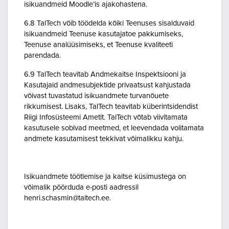
isikuandmeid Moodle’is ajakohastena.
6.8 TalTech võib töödelda kõiki Teenuses sisalduvaid
isikuandmeid Teenuse kasutajatoe pakkumiseks,
Teenuse analüüsimiseks, et Teenuse kvaliteeti
parendada.
6.9 TalTech teavitab Andmekaitse Inspektsiooni ja
Kasutajaid andmesubjektide privaatsust kahjustada
võivast tuvastatud isikuandmete turvanõuete
rikkumisest. Lisaks, TalTech teavitab küberintsidendist
Riigi Infosüsteemi Ametit. TalTech võtab viivitamata
kasutusele sobivad meetmed, et leevendada volitamata
andmete kasutamisest tekkivat võimalikku kahju.
Isikuandmete töötlemise ja kaitse küsimustega on
võimalik pöörduda e-posti aadressil
henri.schasmin@taltech.ee.