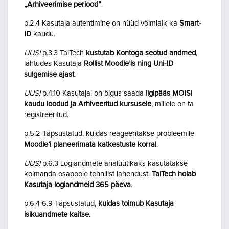
„Arhiveerimise periood“
.
p.2.4 Kasutaja autentimine on nüüd võimlaik ka
Smart-
ID
kaudu.
UUS!
p.3.3 TalTech
kustutab Kontoga seotud andmed
,
lähtudes Kasutaja
Rollist Moodle’is ning Uni-ID
sulgemise ajast
.
UUS!
p.4.10 Kasutajal on õigus saada
ligipääs MOISi
kaudu loodud ja Arhiveeritud kursusele
, millele on ta
registreeritud.
p.5.2 Täpsustatud, kuidas reageeritakse probleemile
Moodle’i planeerimata katkestuste korral
.
UUS!
p.6.3 Logiandmete analüütikaks kasutatakse
kolmanda osapoole tehnilist lahendust.
TalTech hoiab
Kasutaja logiandmeid 365 päeva
.
p.6.4-6.9 Täpsustatud,
kuidas toimub Kasutaja
isikuandmete kaitse
.