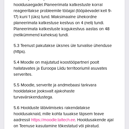
hooldusaegadel. Planeerimata katkestuste korral
reageeritakse probleemile tööajal (tööpäevadel kell 9-
17) kuni 1 (üks) tund. Maksimaalne ühekordne
planeerimata katkestuse kestvus on 4 (neli) tundi.
Planeerimata katkestuste kogukestvus aastas on 48
(nelikümmend kaheksa) tundi.
5.3 Teenust pakutakse üksnes üle turvalise ühenduse
(https).
5.4 Moodle on majutatud koostööpartneri poolt
hallatavates ja Euroopa Liidu territooriumil asuvates
serverites.
5.5 Moodle, serverite ja andmebaasi tarkvara
hooldatakse jooksvalt ajakohaste
turvavärskendustega.
5.6 Hoolduste läbiviimiseks rakendatakse
hooldusaknaid, mille kohta tuuakse täpsem teave
aadressil
https://moodle.taltech.ee
. Hooldusakende ajal
on Teenuse kasutamine tõkestatud või piiratud.