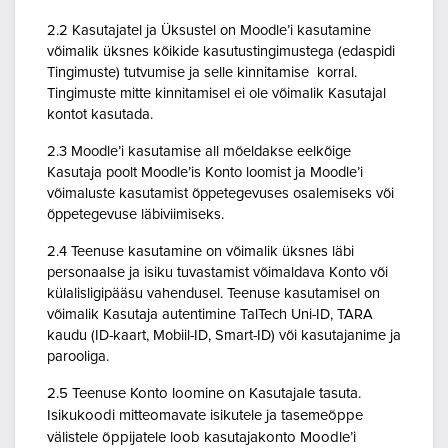
2.2 Kasutajatel ja Üksustel on Moodle’i kasutamine
võimalik üksnes kõikide kasutustingimustega (edaspidi
Tingimuste) tutvumise ja selle kinnitamise korral.
Tingimuste mitte kinnitamisel ei ole võimalik Kasutajal
kontot kasutada.
2.3 Moodle’i kasutamise all mõeldakse eelkõige
Kasutaja poolt Moodle’is Konto loomist ja Moodle’i
võimaluste kasutamist õppetegevuses osalemiseks või
õppetegevuse läbiviimiseks.
2.4 Teenuse kasutamine on võimalik üksnes läbi
personaalse ja isiku tuvastamist võimaldava Konto või
külalisligipääsu vahendusel. Teenuse kasutamisel on
võimalik Kasutaja autentimine TalTech Uni-ID, TARA
kaudu (ID-kaart, Mobiil-ID, Smart-ID) või kasutajanime ja
parooliga.
2.5 Teenuse Konto loomine on Kasutajale tasuta.
Isikukoodi mitteomavate isikutele ja tasemeõppe
välistele õppijatele loob kasutajakonto Moodle’i