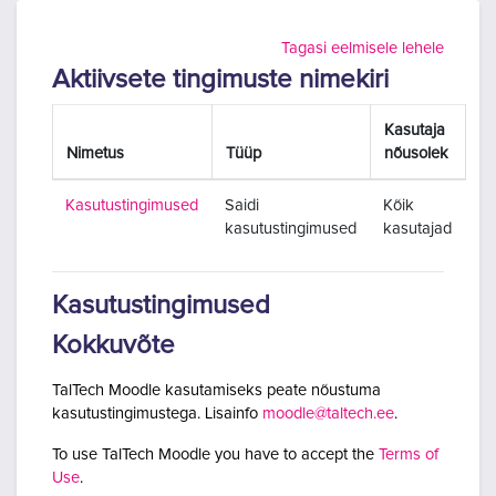
Jäta vahele peasisuni
Tagasi eelmisele lehele
Aktiivsete tingimuste nimekiri
Kasutaja
Nimetus
Tüüp
nõusolek
Kasutustingimused
Saidi
Kõik
kasutustingimused
kasutajad
Kasutustingimused
Kokkuvõte
TalTech Moodle kasutamiseks peate nõustuma
kasutustingimustega. Lisainfo
moodle@taltech.ee
.
To use TalTech Moodle you have to accept the
Terms of
Use
.