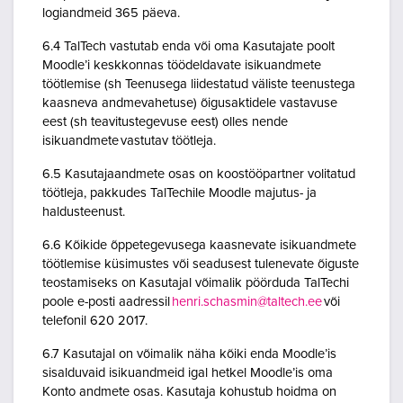
logiandmeid 365 päeva.
6.4 TalTech vastutab enda või oma Kasutajate poolt
Moodle’i keskkonnas töödeldavate isikuandmete
töötlemise (sh Teenusega liidestatud väliste teenustega
kaasneva andmevahetuse) õigusaktidele vastavuse
eest (sh teavitustegevuse eest) olles nende
isikuandmete vastutav töötleja.
6.5 Kasutajaandmete osas on koostööpartner volitatud
töötleja, pakkudes TalTechile Moodle majutus- ja
haldusteenust.
6.6 Kõikide õppetegevusega kaasnevate isikuandmete
töötlemise küsimustes või seadusest tulenevate õiguste
teostamiseks on Kasutajal võimalik pöörduda TalTechi
poole e-posti aadressil
henri.schasmin@taltech.ee
või
telefonil 620 2017.
6.7 Kasutajal on võimalik näha kõiki enda Moodle’is
sisalduvaid isikuandmeid igal hetkel Moodle’is oma
Konto andmete osas. Kasutaja kohustub hoidma on