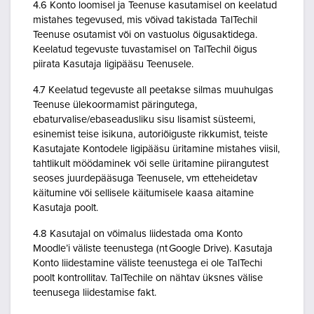
4.6 Konto loomisel ja Teenuse kasutamisel on keelatud
mistahes tegevused, mis võivad takistada TalTechil
Teenuse osutamist või on vastuolus õigusaktidega.
Keelatud tegevuste tuvastamisel on TalTechil õigus
piirata Kasutaja ligipääsu Teenusele.
4.7 Keelatud tegevuste all peetakse silmas muuhulgas
Teenuse ülekoormamist päringutega,
ebaturvalise/ebaseadusliku sisu lisamist süsteemi,
esinemist teise isikuna, autoriõiguste rikkumist, teiste
Kasutajate Kontodele ligipääsu üritamine mistahes viisil,
tahtlikult möödaminek või selle üritamine piirangutest
seoses juurdepääsuga Teenusele, vm etteheidetav
käitumine või sellisele käitumisele kaasa aitamine
Kasutaja poolt.
4.8 Kasutajal on võimalus liidestada oma Konto
Moodle’i väliste teenustega (nt Google Drive). Kasutaja
Konto liidestamine väliste teenustega ei ole TalTechi
poolt kontrollitav. TalTechile on nähtav üksnes välise
teenusega liidestamise fakt.