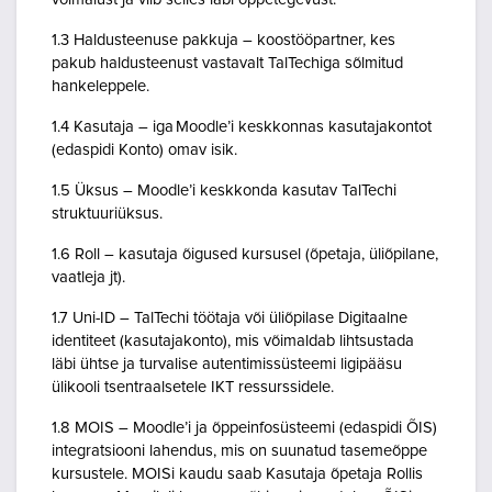
1.3 Haldusteenuse pakkuja – koostööpartner, kes
pakub haldusteenust vastavalt TalTechiga sõlmitud
hankeleppele.
1.4 Kasutaja – iga Moodle’i keskkonnas kasutajakontot
(edaspidi Konto) omav isik.
1.5 Üksus – Moodle’i keskkonda kasutav TalTechi
struktuuriüksus.
1.6 Roll – kasutaja õigused kursusel (õpetaja, üliõpilane,
vaatleja jt).
1.7 Uni-ID – TalTechi töötaja või üliõpilase Digitaalne
identiteet (kasutajakonto), mis võimaldab lihtsustada
läbi ühtse ja turvalise autentimissüsteemi ligipääsu
ülikooli tsentraalsetele IKT ressurssidele.
1.8 MOIS – Moodle’i ja õppeinfosüsteemi (edaspidi ÕIS)
integratsiooni lahendus, mis on suunatud tasemeõppe
kursustele. MOISi kaudu saab Kasutaja õpetaja Rollis