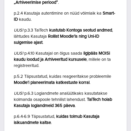
„Arhiveerimise periood“
.
p.2.4 Kasutaja autentimine on nüüd võimlaik ka
Smart-
ID
kaudu.
UUS!
p.3.3 TalTech
kustutab Kontoga seotud andmed
,
lähtudes Kasutaja
Rollist Moodle’is ning Uni-ID
sulgemise ajast
.
UUS!
p.4.10 Kasutajal on õigus saada
ligipääs MOISi
kaudu loodud ja Arhiveeritud kursusele
, millele on ta
registreeritud.
p.5.2 Täpsustatud, kuidas reageeritakse probleemile
Moodle’i planeerimata katkestuste korral
.
UUS!
p.6.3 Logiandmete analüütikaks kasutatakse
kolmanda osapoole tehnilist lahendust.
TalTech hoiab
Kasutaja logiandmeid 365 päeva
.
p.6.4-6.9 Täpsustatud,
kuidas toimub Kasutaja
isikuandmete kaitse
.