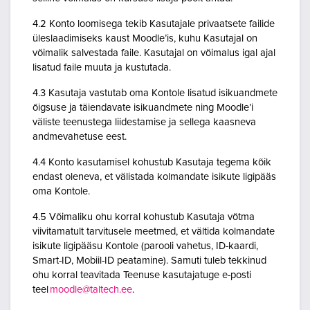
4.2 Konto loomisega tekib Kasutajale privaatsete failide
üleslaadimiseks kaust Moodle’is, kuhu Kasutajal on
võimalik salvestada faile. Kasutajal on võimalus igal ajal
lisatud faile muuta ja kustutada.
4.3 Kasutaja vastutab oma Kontole lisatud isikuandmete
õigsuse ja täiendavate isikuandmete ning Moodle’i
väliste teenustega liidestamise ja sellega kaasneva
andmevahetuse eest.
4.4 Konto kasutamisel kohustub Kasutaja tegema kõik
endast oleneva, et välistada kolmandate isikute ligipääs
oma Kontole.
4.5 Võimaliku ohu korral kohustub Kasutaja võtma
viivitamatult tarvitusele meetmed, et vältida kolmandate
isikute ligipääsu Kontole (parooli vahetus, ID-kaardi,
Smart-ID, Mobiil-ID peatamine). Samuti tuleb tekkinud
ohu korral teavitada Teenuse kasutajatuge e-posti
teel
moodle@taltech.ee
.