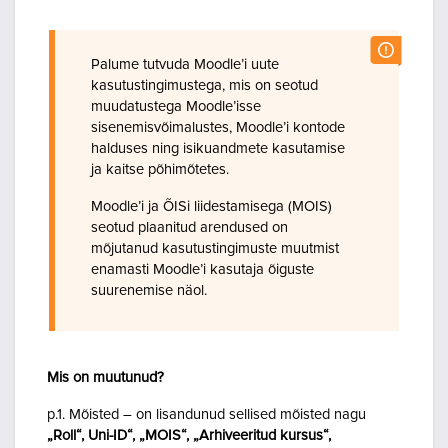
Palume tutvuda Moodle’i uute
kasutustingimustega, mis on seotud
muudatustega Moodle’isse
sisenemisvõimalustes, Moodle’i kontode
halduses ning isikuandmete kasutamise
ja kaitse põhimõtetes.
Moodle’i ja ÕISi liidestamisega (MOIS)
seotud plaanitud arendused on
mõjutanud kasutustingimuste muutmist
enamasti Moodle’i kasutaja õiguste
suurenemise näol.
Mis on muutunud?
p.1. Mõisted – on lisandunud sellised mõisted nagu
„Roll“, Uni-ID“, „MOIS“, „Arhiveeritud kursus“,