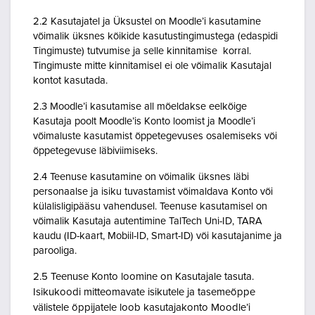
2.2 Kasutajatel ja Üksustel on Moodle’i kasutamine
võimalik üksnes kõikide kasutustingimustega (edaspidi
Tingimuste) tutvumise ja selle kinnitamise korral.
Tingimuste mitte kinnitamisel ei ole võimalik Kasutajal
kontot kasutada.
2.3 Moodle’i kasutamise all mõeldakse eelkõige
Kasutaja poolt Moodle’is Konto loomist ja Moodle’i
võimaluste kasutamist õppetegevuses osalemiseks või
õppetegevuse läbiviimiseks.
2.4 Teenuse kasutamine on võimalik üksnes läbi
personaalse ja isiku tuvastamist võimaldava Konto või
külalisligipääsu vahendusel. Teenuse kasutamisel on
võimalik Kasutaja autentimine TalTech Uni-ID, TARA
kaudu (ID-kaart, Mobiil-ID, Smart-ID) või kasutajanime ja
parooliga.
2.5 Teenuse Konto loomine on Kasutajale tasuta.
Isikukoodi mitteomavate isikutele ja tasemeõppe
välistele õppijatele loob kasutajakonto Moodle’i