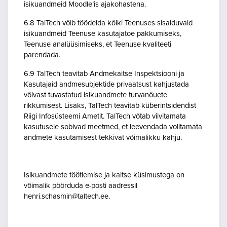
isikuandmeid Moodle’is ajakohastena.
6.8 TalTech võib töödelda kõiki Teenuses sisalduvaid
isikuandmeid Teenuse kasutajatoe pakkumiseks,
Teenuse analüüsimiseks, et Teenuse kvaliteeti
parendada.
6.9 TalTech teavitab Andmekaitse Inspektsiooni ja
Kasutajaid andmesubjektide privaatsust kahjustada
võivast tuvastatud isikuandmete turvanõuete
rikkumisest. Lisaks, TalTech teavitab küberintsidendist
Riigi Infosüsteemi Ametit. TalTech võtab viivitamata
kasutusele sobivad meetmed, et leevendada volitamata
andmete kasutamisest tekkivat võimalikku kahju.
Isikuandmete töötlemise ja kaitse küsimustega on
võimalik pöörduda e-posti aadressil
henri.schasmin@taltech.ee.