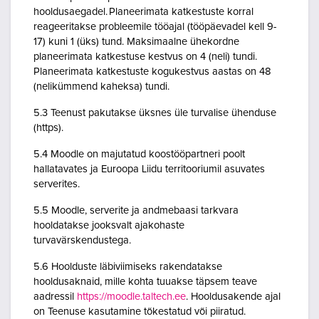
hooldusaegadel. Planeerimata katkestuste korral
reageeritakse probleemile tööajal (tööpäevadel kell 9-
17) kuni 1 (üks) tund. Maksimaalne ühekordne
planeerimata katkestuse kestvus on 4 (neli) tundi.
Planeerimata katkestuste kogukestvus aastas on 48
(nelikümmend kaheksa) tundi.
5.3 Teenust pakutakse üksnes üle turvalise ühenduse
(https).
5.4 Moodle on majutatud koostööpartneri poolt
hallatavates ja Euroopa Liidu territooriumil asuvates
serverites.
5.5 Moodle, serverite ja andmebaasi tarkvara
hooldatakse jooksvalt ajakohaste
turvavärskendustega.
5.6 Hoolduste läbiviimiseks rakendatakse
hooldusaknaid, mille kohta tuuakse täpsem teave
aadressil
https://moodle.taltech.ee
. Hooldusakende ajal
on Teenuse kasutamine tõkestatud või piiratud.