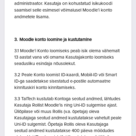
administraator. Kasutaja on kohustatud isikukoodi
saamisel selle esimesel võimalusel Moodle’i konto
andmetele lisama.
3. Moodle konto loomine ja kustutamine
3.1 Moodle’i Konto loomiseks peab isik olema vähemalt
13 aastat vana või omama Kasutajakonto loomiseks
seadusliku esindaja nõusolekut.
3.2 Peale Konto loomist ID-kaardi, Mobiil-ID või Smart
ID-ga saadetakse sisestatud e-postile automaatne
kinnituskiri konto kinnitamiseks.
3.3 TalTech kustutab Kontoga seotud andmed, lähtudes
Kasutaja Rollist Moodle’is ning Uni-ID sulgemise ajast.
Üliõpilase või muus Rollis (v.a. õpetaja) oleva
Kasutajaga seotud andmed kustutatakse vahetult peale
Uni-ID sulgemist. Õpetaja Rollis oleva Kasutajaga
seotud andmed kustutatakse 400 päeva möödudes