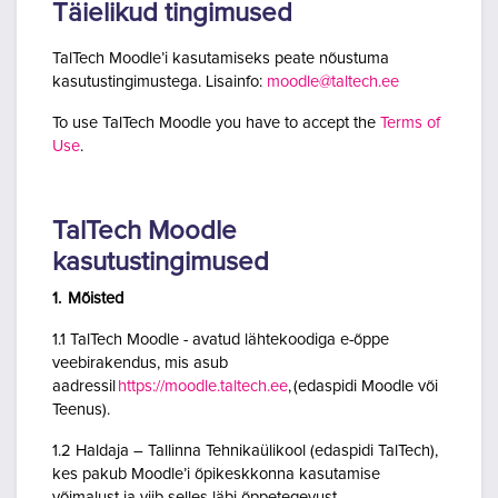
Täielikud tingimused
TalTech Moodle’i kasutamiseks peate nõustuma
kasutustingimustega. Lisainfo:
moodle@taltech.ee
To use TalTech Moodle you have to accept the
Terms of
Use
.
TalTech Moodle
kasutustingimused
1. Mõisted
1.1 TalTech Moodle - avatud lähtekoodiga e-õppe
veebirakendus, mis asub
aadressil
https://moodle.taltech.ee
, (edaspidi Moodle või
Teenus).
1.2 Haldaja – Tallinna Tehnikaülikool (edaspidi TalTech),
kes pakub Moodle’i õpikeskkonna kasutamise
võimalust ja viib selles läbi õppetegevust.