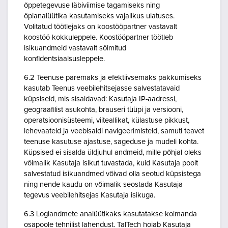
õppetegevuse läbiviimise tagamiseks ning
õpianalüütika kasutamiseks vajalikus ulatuses.
Volitatud töötlejaks on koostööpartner vastavalt
koostöö kokkuleppele. Koostööpartner töötleb
isikuandmeid vastavalt sõlmitud
konfidentsiaalsusleppele.
6.2 Teenuse paremaks ja efektiivsemaks pakkumiseks
kasutab Teenus veebilehitsejasse salvestatavaid
küpsiseid, mis sisaldavad: Kasutaja IP-aadressi,
geograafilist asukohta, brauseri tüüpi ja versiooni,
operatsioonisüsteemi, viiteallikat, külastuse pikkust,
lehevaateid ja veebisaidi navigeerimisteid, samuti teavet
teenuse kasutuse ajastuse, sageduse ja mudeli kohta.
Küpsised ei sisalda üldjuhul andmeid, mille põhjal oleks
võimalik Kasutaja isikut tuvastada, kuid Kasutaja poolt
salvestatud isikuandmed võivad olla seotud küpsistega
ning nende kaudu on võimalik seostada Kasutaja
tegevus veebilehitsejas Kasutaja isikuga.
6.3 Logiandmete analüütikaks kasutatakse kolmanda
osapoole tehnilist lahendust. TalTech hoiab Kasutaja