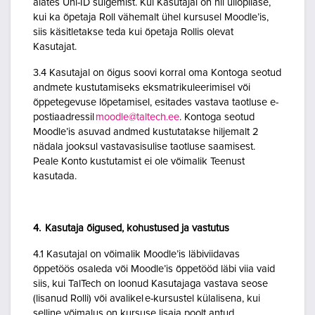
alates Uni-ID sulgemist. Kui Kasutajal on nii üliõpilase,
kui ka õpetaja Roll vähemalt ühel kursusel Moodle’is,
siis käsitletakse teda kui õpetaja Rollis olevat
Kasutajat.
3.4 Kasutajal on õigus soovi korral oma Kontoga seotud
andmete kustutamiseks eksmatrikuleerimisel või
õppetegevuse lõpetamisel, esitades vastava taotluse e-
postiaadressil
moodle@taltech.ee
. Kontoga seotud
Moodle’is asuvad andmed kustutatakse hiljemalt 2
nädala jooksul vastavasisulise taotluse saamisest.
Peale Konto kustutamist ei ole võimalik Teenust
kasutada.
4. Kasutaja õigused, kohustused ja vastutus
4.1 Kasutajal on võimalik Moodle’is läbiviidavas
õppetöös osaleda või Moodle’is õppetööd läbi viia vaid
siis, kui TalTech on loonud Kasutajaga vastava seose
(lisanud Rolli) või avalikel e-kursustel külalisena, kui
selline võimalus on kursuse lisaja poolt antud.