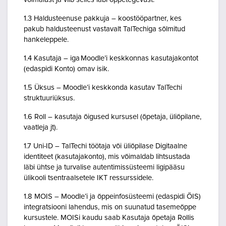
1.3 Haldusteenuse pakkuja – koostööpartner, kes
pakub haldusteenust vastavalt TalTechiga sõlmitud
hankeleppele.
1.4 Kasutaja – iga Moodle’i keskkonnas kasutajakontot
(edaspidi Konto) omav isik.
1.5 Üksus – Moodle’i keskkonda kasutav TalTechi
struktuuriüksus.
1.6 Roll – kasutaja õigused kursusel (õpetaja, üliõpilane,
vaatleja jt).
1.7 Uni-ID – TalTechi töötaja või üliõpilase Digitaalne
identiteet (kasutajakonto), mis võimaldab lihtsustada
läbi ühtse ja turvalise autentimissüsteemi ligipääsu
ülikooli tsentraalsetele IKT ressurssidele.
1.8 MOIS – Moodle’i ja õppeinfosüsteemi (edaspidi ÕIS)
integratsiooni lahendus, mis on suunatud tasemeõppe
kursustele. MOISi kaudu saab Kasutaja õpetaja Rollis