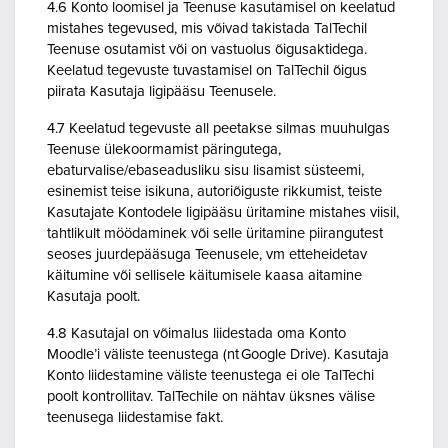
4.6 Konto loomisel ja Teenuse kasutamisel on keelatud
mistahes tegevused, mis võivad takistada TalTechil
Teenuse osutamist või on vastuolus õigusaktidega.
Keelatud tegevuste tuvastamisel on TalTechil õigus
piirata Kasutaja ligipääsu Teenusele.
4.7 Keelatud tegevuste all peetakse silmas muuhulgas
Teenuse ülekoormamist päringutega,
ebaturvalise/ebaseadusliku sisu lisamist süsteemi,
esinemist teise isikuna, autoriõiguste rikkumist, teiste
Kasutajate Kontodele ligipääsu üritamine mistahes viisil,
tahtlikult möödaminek või selle üritamine piirangutest
seoses juurdepääsuga Teenusele, vm etteheidetav
käitumine või sellisele käitumisele kaasa aitamine
Kasutaja poolt.
4.8 Kasutajal on võimalus liidestada oma Konto
Moodle’i väliste teenustega (nt Google Drive). Kasutaja
Konto liidestamine väliste teenustega ei ole TalTechi
poolt kontrollitav. TalTechile on nähtav üksnes välise
teenusega liidestamise fakt.