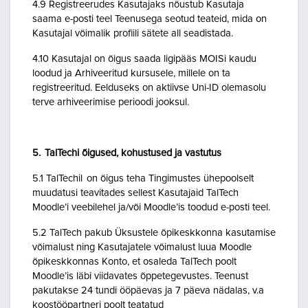
4.9 Registreerudes Kasutajaks nõustub Kasutaja
saama e-posti teel Teenusega seotud teateid, mida on
Kasutajal võimalik profiili sätete all seadistada.
4.10 Kasutajal on õigus saada ligipääs MOISi kaudu
loodud ja Arhiveeritud kursusele, millele on ta
registreeritud. Eelduseks on aktiivse Uni-ID olemasolu
terve arhiveerimise perioodi jooksul.
5. TalTechi õigused, kohustused ja vastutus
5.1 TalTechil on õigus teha Tingimustes ühepoolselt
muudatusi teavitades sellest Kasutajaid TalTech
Moodle’i veebilehel ja/või Moodle’is toodud e-posti teel.
5.2 TalTech pakub Üksustele õpikeskkonna kasutamise
võimalust ning Kasutajatele võimalust luua Moodle
õpikeskkonnas Konto, et osaleda TalTech poolt
Moodle’is läbi viidavates õppetegevustes. Teenust
pakutakse 24 tundi ööpäevas ja 7 päeva nädalas, v.a
koostööpartneri poolt teatatud