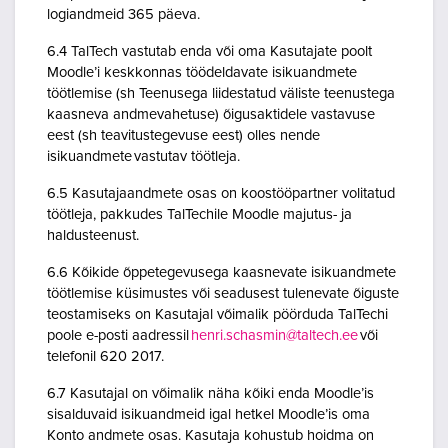
logiandmeid 365 päeva.
6.4 TalTech vastutab enda või oma Kasutajate poolt
Moodle’i keskkonnas töödeldavate isikuandmete
töötlemise (sh Teenusega liidestatud väliste teenustega
kaasneva andmevahetuse) õigusaktidele vastavuse
eest (sh teavitustegevuse eest) olles nende
isikuandmete vastutav töötleja.
6.5 Kasutajaandmete osas on koostööpartner volitatud
töötleja, pakkudes TalTechile Moodle majutus- ja
haldusteenust.
6.6 Kõikide õppetegevusega kaasnevate isikuandmete
töötlemise küsimustes või seadusest tulenevate õiguste
teostamiseks on Kasutajal võimalik pöörduda TalTechi
poole e-posti aadressil
henri.schasmin@taltech.ee
või
telefonil 620 2017.
6.7 Kasutajal on võimalik näha kõiki enda Moodle’is
sisalduvaid isikuandmeid igal hetkel Moodle’is oma
Konto andmete osas. Kasutaja kohustub hoidma on