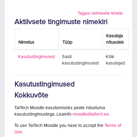
Jäta vahele peasisuni
Tagasi eelmisele lehele
Aktiivsete tingimuste nimekiri
Kasutaja
Nimetus
Tüüp
nõusolek
Kasutustingimused
Saidi
Kõik
kasutustingimused
kasutajad
Kasutustingimused
Kokkuvõte
TalTech Moodle kasutamiseks peate nõustuma
kasutustingimustega. Lisainfo
moodle@taltech.ee
.
To use TalTech Moodle you have to accept the
Terms of
Use
.