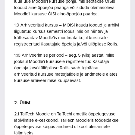
luua uue Moodle’i kursuse põhja, mis seotakse ÕISis
loodud aine-õppejõu paariga või siduda olemasoleva
Moodle’i kursuse ÕISi aine-õppejõu paariga.
1.9 Arhiveeritud kursus – MOISi kaudu loodud ja arhiivi
liigutatud kursus semestri lõpus, mis on nähtav ja
kättesaadav Moodle’is muutmata kujul kursusele
registreeritud Kasutajale õpetaja ja/või üliõpilase Rollis.
1.10 Arhiveerimise periood – aeg, 5 (viis) aastat, mille
jooksul Moodle’i kursusele registreeritud Kasutaja
õpetaja ja/või üliõpilase Rollis saab ligipääsu
arhiveeritud kursuse materjalidele ja andmetele alates
kursuse arhiveerimise kuupäevast.
2. Üldist
2.1 TalTech Moodle on TalTechi ametlik õppetegevuse
läbiviimise e-keskkond. TalTech Moodle’is töödeldakse
õppetegevuse käigus andmeid ülikooli ülesannete
täitmiseks.