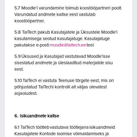
5.7 Moodle’i varundamine toimub koostööpartneri poolt.
Varundatud andmete kaitse eest vastutab
koostööpartner.
5.8 TalTech pakub Kasutajatele ja Üksustele Moodle’i
kasutamisega seotud kasutajatuge. Kasutajatuge
pakutakse e-posti
moodle@taltech.ee
teel.
5.9 Üksused ja Kasutajad vastutavad Moodle’isse
sisestatud andmete ja üleslaaditud materjalide sisu
eest.
5.10 TalTech ei vastuta Teenuse tõrgete eest, mis on
põhjustatud TalTechi kontrolli alt väljas olevatest
asjaoludest.
6. Isikuandmete kaitse
6.1 TalTech töötleb vastutava töötlejana isikuandmeid
Kasutajatele Kontode loomise võimaldamiseks ja