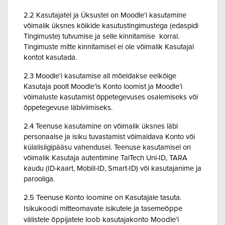
2.2 Kasutajatel ja Üksustel on Moodle’i kasutamine
võimalik üksnes kõikide kasutustingimustega (edaspidi
Tingimuste) tutvumise ja selle kinnitamise korral.
Tingimuste mitte kinnitamisel ei ole võimalik Kasutajal
kontot kasutada.
2.3 Moodle’i kasutamise all mõeldakse eelkõige
Kasutaja poolt Moodle’is Konto loomist ja Moodle’i
võimaluste kasutamist õppetegevuses osalemiseks või
õppetegevuse läbiviimiseks.
2.4 Teenuse kasutamine on võimalik üksnes läbi
personaalse ja isiku tuvastamist võimaldava Konto või
külalisligipääsu vahendusel. Teenuse kasutamisel on
võimalik Kasutaja autentimine TalTech Uni-ID, TARA
kaudu (ID-kaart, Mobiil-ID, Smart-ID) või kasutajanime ja
parooliga.
2.5 Teenuse Konto loomine on Kasutajale tasuta.
Isikukoodi mitteomavate isikutele ja tasemeõppe
välistele õppijatele loob kasutajakonto Moodle’i