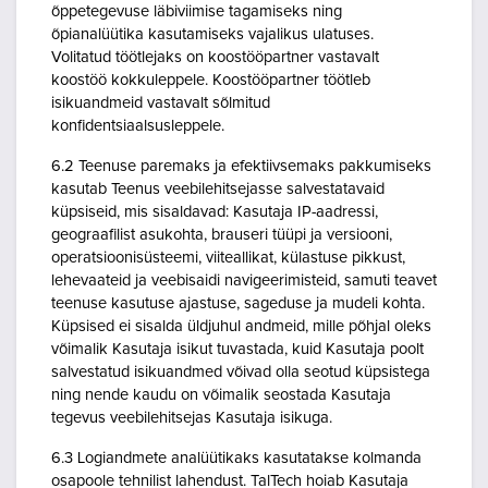
õppetegevuse läbiviimise tagamiseks ning
õpianalüütika kasutamiseks vajalikus ulatuses.
Volitatud töötlejaks on koostööpartner vastavalt
koostöö kokkuleppele. Koostööpartner töötleb
isikuandmeid vastavalt sõlmitud
konfidentsiaalsusleppele.
6.2 Teenuse paremaks ja efektiivsemaks pakkumiseks
kasutab Teenus veebilehitsejasse salvestatavaid
küpsiseid, mis sisaldavad: Kasutaja IP-aadressi,
geograafilist asukohta, brauseri tüüpi ja versiooni,
operatsioonisüsteemi, viiteallikat, külastuse pikkust,
lehevaateid ja veebisaidi navigeerimisteid, samuti teavet
teenuse kasutuse ajastuse, sageduse ja mudeli kohta.
Küpsised ei sisalda üldjuhul andmeid, mille põhjal oleks
võimalik Kasutaja isikut tuvastada, kuid Kasutaja poolt
salvestatud isikuandmed võivad olla seotud küpsistega
ning nende kaudu on võimalik seostada Kasutaja
tegevus veebilehitsejas Kasutaja isikuga.
6.3 Logiandmete analüütikaks kasutatakse kolmanda
osapoole tehnilist lahendust. TalTech hoiab Kasutaja