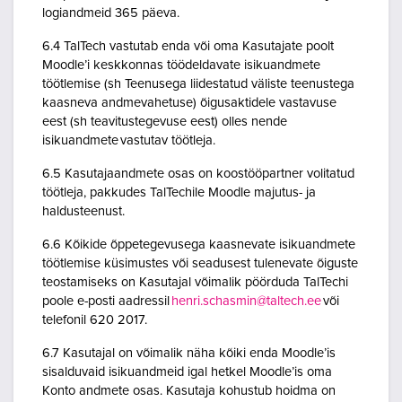
logiandmeid 365 päeva.
6.4 TalTech vastutab enda või oma Kasutajate poolt
Moodle’i keskkonnas töödeldavate isikuandmete
töötlemise (sh Teenusega liidestatud väliste teenustega
kaasneva andmevahetuse) õigusaktidele vastavuse
eest (sh teavitustegevuse eest) olles nende
isikuandmete vastutav töötleja.
6.5 Kasutajaandmete osas on koostööpartner volitatud
töötleja, pakkudes TalTechile Moodle majutus- ja
haldusteenust.
6.6 Kõikide õppetegevusega kaasnevate isikuandmete
töötlemise küsimustes või seadusest tulenevate õiguste
teostamiseks on Kasutajal võimalik pöörduda TalTechi
poole e-posti aadressil
henri.schasmin@taltech.ee
või
telefonil 620 2017.
6.7 Kasutajal on võimalik näha kõiki enda Moodle’is
sisalduvaid isikuandmeid igal hetkel Moodle’is oma
Konto andmete osas. Kasutaja kohustub hoidma on