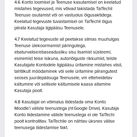
4.6 Konto loomisel ja Teenuse kasutamisel on keelatud
mistahes tegevused, mis võivad takistada TalTechil
Teenuse osutamist või on vastuolus õigusaktidega.
Keelatud tegevuste tuvastamisel on TalTechil õigus
piirata Kasutaja ligipääsu Teenusele.
4.7 Keelatud tegevuste all peetakse silmas muuhulgas
Teenuse ülekoormamist päringutega,
ebaturvalise/ebaseadusliku sisu lisamist süsteemi,
esinemist teise isikuna, autoriõiguste rikkumist, teiste
Kasutajate Kontodele ligipääsu üritamine mistahes viisil,
tahtlikult möödaminek või selle üritamine piirangutest
seoses juurdepääsuga Teenusele, vm etteheidetav
käitumine või sellisele käitumisele kaasa aitamine
Kasutaja poolt.
4.8 Kasutajal on võimalus liidestada oma Konto
Moodle’i väliste teenustega (nt Google Drive). Kasutaja
Konto liidestamine väliste teenustega ei ole TalTechi
poolt kontrollitav. TalTechile on nähtav üksnes välise
teenusega liidestamise fakt.