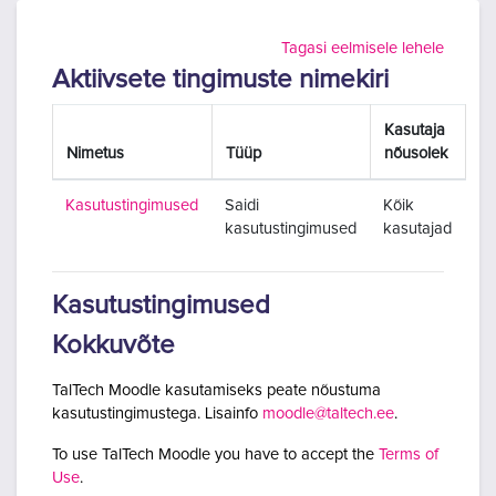
Jäta vahele peasisuni
Tagasi eelmisele lehele
Aktiivsete tingimuste nimekiri
Kasutaja
Nimetus
Tüüp
nõusolek
Kasutustingimused
Saidi
Kõik
kasutustingimused
kasutajad
Kasutustingimused
Kokkuvõte
TalTech Moodle kasutamiseks peate nõustuma
kasutustingimustega. Lisainfo
moodle@taltech.ee
.
To use TalTech Moodle you have to accept the
Terms of
Use
.