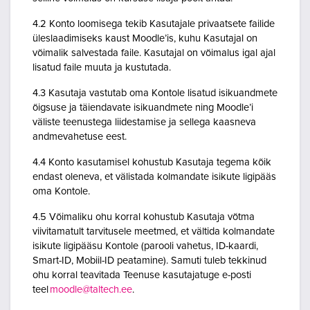
4.2 Konto loomisega tekib Kasutajale privaatsete failide
üleslaadimiseks kaust Moodle’is, kuhu Kasutajal on
võimalik salvestada faile. Kasutajal on võimalus igal ajal
lisatud faile muuta ja kustutada.
4.3 Kasutaja vastutab oma Kontole lisatud isikuandmete
õigsuse ja täiendavate isikuandmete ning Moodle’i
väliste teenustega liidestamise ja sellega kaasneva
andmevahetuse eest.
4.4 Konto kasutamisel kohustub Kasutaja tegema kõik
endast oleneva, et välistada kolmandate isikute ligipääs
oma Kontole.
4.5 Võimaliku ohu korral kohustub Kasutaja võtma
viivitamatult tarvitusele meetmed, et vältida kolmandate
isikute ligipääsu Kontole (parooli vahetus, ID-kaardi,
Smart-ID, Mobiil-ID peatamine). Samuti tuleb tekkinud
ohu korral teavitada Teenuse kasutajatuge e-posti
teel
moodle@taltech.ee
.