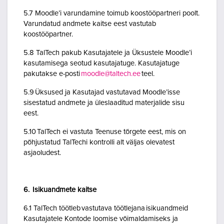
5.7 Moodle’i varundamine toimub koostööpartneri poolt.
Varundatud andmete kaitse eest vastutab
koostööpartner.
5.8 TalTech pakub Kasutajatele ja Üksustele Moodle’i
kasutamisega seotud kasutajatuge. Kasutajatuge
pakutakse e-posti
moodle@taltech.ee
teel.
5.9 Üksused ja Kasutajad vastutavad Moodle’isse
sisestatud andmete ja üleslaaditud materjalide sisu
eest.
5.10 TalTech ei vastuta Teenuse tõrgete eest, mis on
põhjustatud TalTechi kontrolli alt väljas olevatest
asjaoludest.
6. Isikuandmete kaitse
6.1 TalTech töötleb vastutava töötlejana isikuandmeid
Kasutajatele Kontode loomise võimaldamiseks ja