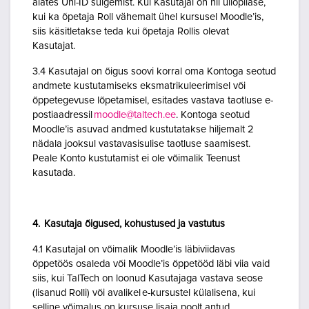
alates Uni-ID sulgemist. Kui Kasutajal on nii üliõpilase,
kui ka õpetaja Roll vähemalt ühel kursusel Moodle’is,
siis käsitletakse teda kui õpetaja Rollis olevat
Kasutajat.
3.4 Kasutajal on õigus soovi korral oma Kontoga seotud
andmete kustutamiseks eksmatrikuleerimisel või
õppetegevuse lõpetamisel, esitades vastava taotluse e-
postiaadressil
moodle@taltech.ee
. Kontoga seotud
Moodle’is asuvad andmed kustutatakse hiljemalt 2
nädala jooksul vastavasisulise taotluse saamisest.
Peale Konto kustutamist ei ole võimalik Teenust
kasutada.
4. Kasutaja õigused, kohustused ja vastutus
4.1 Kasutajal on võimalik Moodle’is läbiviidavas
õppetöös osaleda või Moodle’is õppetööd läbi viia vaid
siis, kui TalTech on loonud Kasutajaga vastava seose
(lisanud Rolli) või avalikel e-kursustel külalisena, kui
selline võimalus on kursuse lisaja poolt antud.