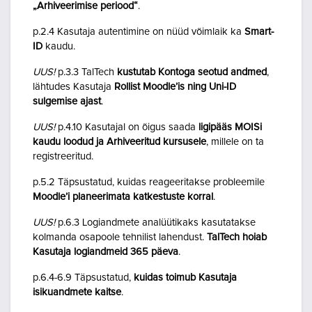
„Arhiveerimise periood“
.
p.2.4 Kasutaja autentimine on nüüd võimlaik ka
Smart-
ID
kaudu.
UUS!
p.3.3 TalTech
kustutab Kontoga seotud andmed
,
lähtudes Kasutaja
Rollist Moodle’is ning Uni-ID
sulgemise ajast
.
UUS!
p.4.10 Kasutajal on õigus saada
ligipääs MOISi
kaudu loodud ja Arhiveeritud kursusele
, millele on ta
registreeritud.
p.5.2 Täpsustatud, kuidas reageeritakse probleemile
Moodle’i planeerimata katkestuste korral
.
UUS!
p.6.3 Logiandmete analüütikaks kasutatakse
kolmanda osapoole tehnilist lahendust.
TalTech hoiab
Kasutaja logiandmeid 365 päeva
.
p.6.4-6.9 Täpsustatud,
kuidas toimub Kasutaja
isikuandmete kaitse
.