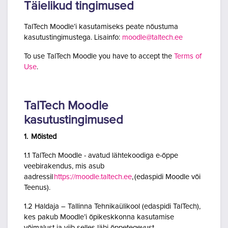
Täielikud tingimused
TalTech Moodle’i kasutamiseks peate nõustuma
kasutustingimustega. Lisainfo:
moodle@taltech.ee
To use TalTech Moodle you have to accept the
Terms of
Use
.
TalTech Moodle
kasutustingimused
1. Mõisted
1.1 TalTech Moodle - avatud lähtekoodiga e-õppe
veebirakendus, mis asub
aadressil
https://moodle.taltech.ee
, (edaspidi Moodle või
Teenus).
1.2 Haldaja – Tallinna Tehnikaülikool (edaspidi TalTech),
kes pakub Moodle’i õpikeskkonna kasutamise
võimalust ja viib selles läbi õppetegevust.