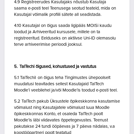
4.9 Registreerudes Kasutajaks nõustub Kasutaja
saama e-posti teel Teenusega seotud teateid, mida on
Kasutajal võimalik profiili sätete all seadistada.
4.10 Kasutajal on õigus saada ligipääs MOISi kaudu
loodud ja Arhiveeritud kursusele, millele on ta
registreeritud. Eelduseks on aktiivse Uni-ID olemasolu
terve arhiveerimise perioodi jooksul.
5. TalTechi õigused, kohustused ja vastutus
5.1 TalTechil on õigus teha Tingimustes ühepoolselt
muudatusi teavitades sellest Kasutajaid TalTech
Moodle’i veebilehel ja/või Moodle’is toodud e-posti teel.
5.2 TalTech pakub Üksustele õpikeskkonna kasutamise
võimalust ning Kasutajatele võimalust luua Moodle
õpikeskkonnas Konto, et osaleda TalTech poolt
Moodle’is läbi viidavates õppetegevustes. Teenust
pakutakse 24 tundi ööpäevas ja 7 päeva nädalas, v.a
koostööpartneri poolt teatatud