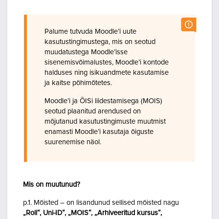
Palume tutvuda Moodle’i uute
kasutustingimustega, mis on seotud
muudatustega Moodle’isse
sisenemisvõimalustes, Moodle’i kontode
halduses ning isikuandmete kasutamise
ja kaitse põhimõtetes.
Moodle’i ja ÕISi liidestamisega (MOIS)
seotud plaanitud arendused on
mõjutanud kasutustingimuste muutmist
enamasti Moodle’i kasutaja õiguste
suurenemise näol.
Mis on muutunud?
p.1. Mõisted – on lisandunud sellised mõisted nagu
„Roll“, Uni-ID“, „MOIS“, „Arhiveeritud kursus“,