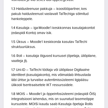
1.3 Haldusteenuse pakkuja – koostööpartner, kes
pakub haldusteenust vastavalt TalTechiga sõlmitud
hankeleppele.
1.4 Kasutaja – iga Moodle’i keskkonnas kasutajakontot
(edaspidi Konto) omav isik.
1.5 Üksus – Moodle’i keskkonda kasutav TalTechi
struktuuriüksus.
1.6 Roll – kasutaja õigused kursusel (õpetaja, üliõpilane,
vaatleja jt).
1.7 Uni-ID – TalTechi töötaja või üliõpilase Digitaalne
identiteet (kasutajakonto), mis võimaldab lihtsustada
läbi ühtse ja turvalise autentimissüsteemi ligipääsu
ülikooli tsentraalsetele IKT ressurssidele.
1.8 MOIS – Moodle’i ja õppeinfosüsteemi (edaspidi ÕIS)
integratsiooni lahendus, mis on suunatud tasemeõppe
kursustele. MOISi kaudu saab Kasutaja õpetaja Rollis