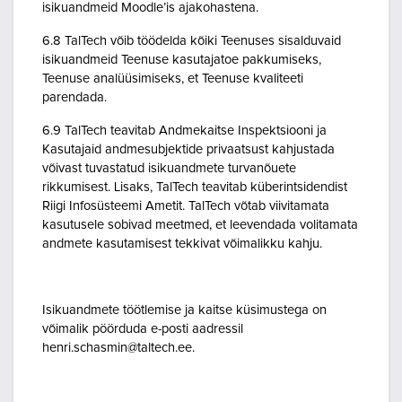
isikuandmeid Moodle’is ajakohastena.
6.8 TalTech võib töödelda kõiki Teenuses sisalduvaid
isikuandmeid Teenuse kasutajatoe pakkumiseks,
Teenuse analüüsimiseks, et Teenuse kvaliteeti
parendada.
6.9 TalTech teavitab Andmekaitse Inspektsiooni ja
Kasutajaid andmesubjektide privaatsust kahjustada
võivast tuvastatud isikuandmete turvanõuete
rikkumisest. Lisaks, TalTech teavitab küberintsidendist
Riigi Infosüsteemi Ametit. TalTech võtab viivitamata
kasutusele sobivad meetmed, et leevendada volitamata
andmete kasutamisest tekkivat võimalikku kahju.
Isikuandmete töötlemise ja kaitse küsimustega on
võimalik pöörduda e-posti aadressil
henri.schasmin@taltech.ee.