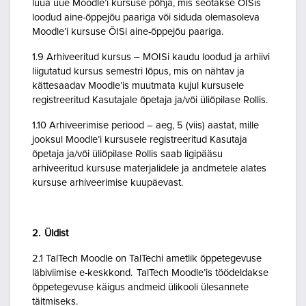
luua uue Moodle’i kursuse põhja, mis seotakse ÕISis
loodud aine-õppejõu paariga või siduda olemasoleva
Moodle’i kursuse ÕISi aine-õppejõu paariga.
1.9 Arhiveeritud kursus – MOISi kaudu loodud ja arhiivi
liigutatud kursus semestri lõpus, mis on nähtav ja
kättesaadav Moodle’is muutmata kujul kursusele
registreeritud Kasutajale õpetaja ja/või üliõpilase Rollis.
1.10 Arhiveerimise periood – aeg, 5 (viis) aastat, mille
jooksul Moodle’i kursusele registreeritud Kasutaja
õpetaja ja/või üliõpilase Rollis saab ligipääsu
arhiveeritud kursuse materjalidele ja andmetele alates
kursuse arhiveerimise kuupäevast.
2. Üldist
2.1 TalTech Moodle on TalTechi ametlik õppetegevuse
läbiviimise e-keskkond. TalTech Moodle’is töödeldakse
õppetegevuse käigus andmeid ülikooli ülesannete
täitmiseks.