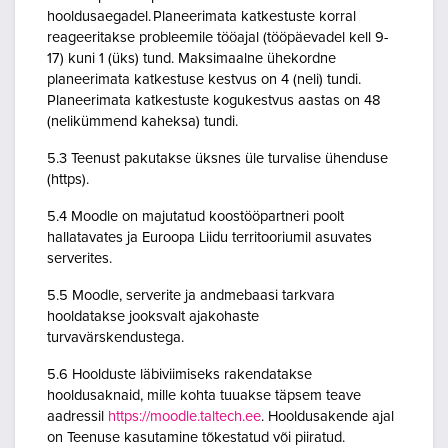
hooldusaegadel. Planeerimata katkestuste korral
reageeritakse probleemile tööajal (tööpäevadel kell 9-
17) kuni 1 (üks) tund. Maksimaalne ühekordne
planeerimata katkestuse kestvus on 4 (neli) tundi.
Planeerimata katkestuste kogukestvus aastas on 48
(nelikümmend kaheksa) tundi.
5.3 Teenust pakutakse üksnes üle turvalise ühenduse
(https).
5.4 Moodle on majutatud koostööpartneri poolt
hallatavates ja Euroopa Liidu territooriumil asuvates
serverites.
5.5 Moodle, serverite ja andmebaasi tarkvara
hooldatakse jooksvalt ajakohaste
turvavärskendustega.
5.6 Hoolduste läbiviimiseks rakendatakse
hooldusaknaid, mille kohta tuuakse täpsem teave
aadressil
https://moodle.taltech.ee
. Hooldusakende ajal
on Teenuse kasutamine tõkestatud või piiratud.