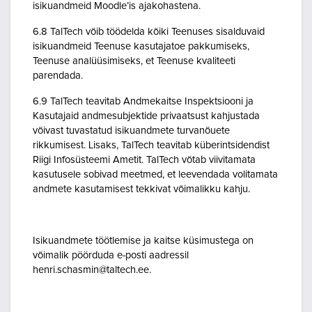
isikuandmeid Moodle’is ajakohastena.
6.8 TalTech võib töödelda kõiki Teenuses sisalduvaid
isikuandmeid Teenuse kasutajatoe pakkumiseks,
Teenuse analüüsimiseks, et Teenuse kvaliteeti
parendada.
6.9 TalTech teavitab Andmekaitse Inspektsiooni ja
Kasutajaid andmesubjektide privaatsust kahjustada
võivast tuvastatud isikuandmete turvanõuete
rikkumisest. Lisaks, TalTech teavitab küberintsidendist
Riigi Infosüsteemi Ametit. TalTech võtab viivitamata
kasutusele sobivad meetmed, et leevendada volitamata
andmete kasutamisest tekkivat võimalikku kahju.
Isikuandmete töötlemise ja kaitse küsimustega on
võimalik pöörduda e-posti aadressil
henri.schasmin@taltech.ee.