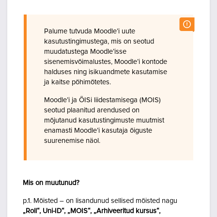
Palume tutvuda Moodle’i uute
kasutustingimustega, mis on seotud
muudatustega Moodle’isse
sisenemisvõimalustes, Moodle’i kontode
halduses ning isikuandmete kasutamise
ja kaitse põhimõtetes.
Moodle’i ja ÕISi liidestamisega (MOIS)
seotud plaanitud arendused on
mõjutanud kasutustingimuste muutmist
enamasti Moodle’i kasutaja õiguste
suurenemise näol.
Mis on muutunud?
p.1. Mõisted – on lisandunud sellised mõisted nagu
„Roll“, Uni-ID“, „MOIS“, „Arhiveeritud kursus“,