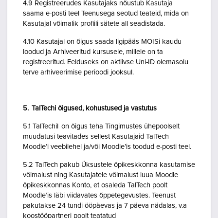
4.9 Registreerudes Kasutajaks nõustub Kasutaja
saama e-posti teel Teenusega seotud teateid, mida on
Kasutajal võimalik profiili sätete all seadistada.
4.10 Kasutajal on õigus saada ligipääs MOISi kaudu
loodud ja Arhiveeritud kursusele, millele on ta
registreeritud. Eelduseks on aktiivse Uni-ID olemasolu
terve arhiveerimise perioodi jooksul.
5. TalTechi õigused, kohustused ja vastutus
5.1 TalTechil on õigus teha Tingimustes ühepoolselt
muudatusi teavitades sellest Kasutajaid TalTech
Moodle’i veebilehel ja/või Moodle’is toodud e-posti teel.
5.2 TalTech pakub Üksustele õpikeskkonna kasutamise
võimalust ning Kasutajatele võimalust luua Moodle
õpikeskkonnas Konto, et osaleda TalTech poolt
Moodle’is läbi viidavates õppetegevustes. Teenust
pakutakse 24 tundi ööpäevas ja 7 päeva nädalas, v.a
koostööpartneri poolt teatatud