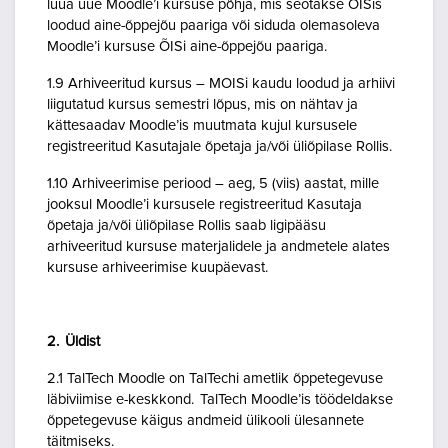
luua uue Moodle’i kursuse põhja, mis seotakse ÕISis
loodud aine-õppejõu paariga või siduda olemasoleva
Moodle’i kursuse ÕISi aine-õppejõu paariga.
1.9 Arhiveeritud kursus – MOISi kaudu loodud ja arhiivi
liigutatud kursus semestri lõpus, mis on nähtav ja
kättesaadav Moodle’is muutmata kujul kursusele
registreeritud Kasutajale õpetaja ja/või üliõpilase Rollis.
1.10 Arhiveerimise periood – aeg, 5 (viis) aastat, mille
jooksul Moodle’i kursusele registreeritud Kasutaja
õpetaja ja/või üliõpilase Rollis saab ligipääsu
arhiveeritud kursuse materjalidele ja andmetele alates
kursuse arhiveerimise kuupäevast.
2. Üldist
2.1 TalTech Moodle on TalTechi ametlik õppetegevuse
läbiviimise e-keskkond. TalTech Moodle’is töödeldakse
õppetegevuse käigus andmeid ülikooli ülesannete
täitmiseks.