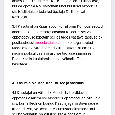
alates Uni-ID sulgemist. Kui Kasutajal on nii üliõpilase,
kui ka õpetaja Roll vähemalt ühel kursusel Moodle’is,
siis käsitletakse teda kui õpetaja Rollis olevat
Kasutajat.
3.4 Kasutajal on õigus soovi korral oma Kontoga seotud
andmete kustutamiseks eksmatrikuleerimisel või
õppetegevuse lõpetamisel, esitades vastava taotluse e-
postiaadressil
moodle@taltech.ee
. Kontoga seotud
Moodle’is asuvad andmed kustutatakse hiljemalt 2
nädala jooksul vastavasisulise taotluse saamisest.
Peale Konto kustutamist ei ole võimalik Teenust
kasutada.
4. Kasutaja õigused, kohustused ja vastutus
4.1 Kasutajal on võimalik Moodle’is läbiviidavas
õppetöös osaleda või Moodle’is õppetööd läbi viia vaid
siis, kui TalTech on loonud Kasutajaga vastava seose
(lisanud Rolli) või avalikel e-kursustel külalisena, kui
selline võimalus on kursuse lisaja poolt antud.