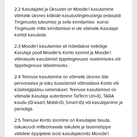
2.2 Kasutajatel ja Üksustel on Moodle’i kasutamine
võimalik üksnes kõikide kasutustingimustega (edaspidi
Tingimuste) tutvumise ja selle kinnitamise korral.
Tingimuste mitte kinnitamisel ei ole võimalik Kasutajal
kontot kasutada.
2.3 Moodle’i kasutamise all mõeldakse eelkõige
Kasutaja poolt Moodle’is Konto loomist ja Moodle’i
võimaluste kasutamist õppetegevuses osalemiseks või
õppetegevuse läbiviimiseks.
2.4 Teenuse kasutamine on võimalik üksnes läbi
personaalse ja isiku tuvastamist võimaldava Konto või
külalisligipääsu vahendusel. Teenuse kasutamisel on
võimalik Kasutaja autentimine TalTech Uni-ID, TARA
kaudu (ID-kaart, Mobiil-ID, Smart-ID) või kasutajanime ja
parooliga.
2.5 Teenuse Konto loomine on Kasutajale tasuta.
Isikukoodi mitteomavate isikutele ja tasemeõppe
välistele õppijatele loob kasutajakonto Moodle’i