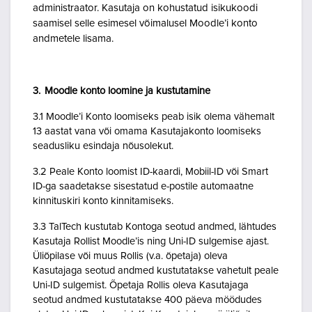
administraator. Kasutaja on kohustatud isikukoodi
saamisel selle esimesel võimalusel Moodle’i konto
andmetele lisama.
3. Moodle konto loomine ja kustutamine
3.1 Moodle’i Konto loomiseks peab isik olema vähemalt
13 aastat vana või omama Kasutajakonto loomiseks
seadusliku esindaja nõusolekut.
3.2 Peale Konto loomist ID-kaardi, Mobiil-ID või Smart
ID-ga saadetakse sisestatud e-postile automaatne
kinnituskiri konto kinnitamiseks.
3.3 TalTech kustutab Kontoga seotud andmed, lähtudes
Kasutaja Rollist Moodle’is ning Uni-ID sulgemise ajast.
Üliõpilase või muus Rollis (v.a. õpetaja) oleva
Kasutajaga seotud andmed kustutatakse vahetult peale
Uni-ID sulgemist. Õpetaja Rollis oleva Kasutajaga
seotud andmed kustutatakse 400 päeva möödudes