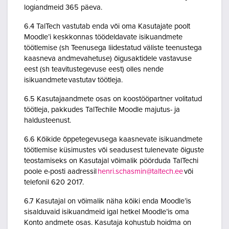
logiandmeid 365 päeva.
6.4 TalTech vastutab enda või oma Kasutajate poolt
Moodle’i keskkonnas töödeldavate isikuandmete
töötlemise (sh Teenusega liidestatud väliste teenustega
kaasneva andmevahetuse) õigusaktidele vastavuse
eest (sh teavitustegevuse eest) olles nende
isikuandmete vastutav töötleja.
6.5 Kasutajaandmete osas on koostööpartner volitatud
töötleja, pakkudes TalTechile Moodle majutus- ja
haldusteenust.
6.6 Kõikide õppetegevusega kaasnevate isikuandmete
töötlemise küsimustes või seadusest tulenevate õiguste
teostamiseks on Kasutajal võimalik pöörduda TalTechi
poole e-posti aadressil
henri.schasmin@taltech.ee
või
telefonil 620 2017.
6.7 Kasutajal on võimalik näha kõiki enda Moodle’is
sisalduvaid isikuandmeid igal hetkel Moodle’is oma
Konto andmete osas. Kasutaja kohustub hoidma on