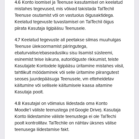
4.6 Konto loomisel ja Teenuse kasutamisel on keelatud
mistahes tegevused, mis võivad takistada TalTechil
Teenuse osutamist või on vastuolus õigusaktidega.
Keelatud tegevuste tuvastamisel on TalTechil õigus
piirata Kasutaja ligipääsu Teenusele.
4.7 Keelatud tegevuste all peetakse silmas muuhulgas
Teenuse ülekoormamist päringutega,
ebaturvalise/ebaseadusliku sisu lisamist süsteemi,
esinemist teise isikuna, autoriõiguste rikkumist, teiste
Kasutajate Kontodele ligipääsu üritamine mistahes viisil,
tahtlikult möödaminek või selle üritamine piirangutest
seoses juurdepääsuga Teenusele, vm etteheidetav
käitumine või sellisele käitumisele kaasa aitamine
Kasutaja poolt.
4.8 Kasutajal on võimalus liidestada oma Konto
Moodle’i väliste teenustega (nt Google Drive). Kasutaja
Konto liidestamine väliste teenustega ei ole TalTechi
poolt kontrollitav. TalTechile on nähtav üksnes välise
teenusega liidestamise fakt.