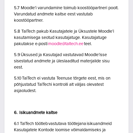
5.7 Moodle’i varundamine toimub koostööpartneri poolt.
Varundatud andmete kaitse eest vastutab
koostööpartner.
5.8 TalTech pakub Kasutajatele ja Üksustele Moodle’i
kasutamisega seotud kasutajatuge. Kasutajatuge
pakutakse e-posti
moodle@taltech.ee
teel.
5.9 Üksused ja Kasutajad vastutavad Moodle’isse
sisestatud andmete ja üleslaaditud materjalide sisu
eest.
5.10 TalTech ei vastuta Teenuse tõrgete eest, mis on
põhjustatud TalTechi kontrolli alt väljas olevatest
asjaoludest.
6. Isikuandmete kaitse
6.1 TalTech töötleb vastutava töötlejana isikuandmeid
Kasutajatele Kontode loomise võimaldamiseks ja