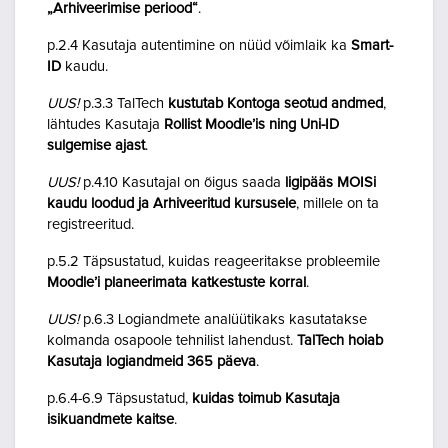
„Arhiveerimise periood“
.
p.2.4 Kasutaja autentimine on nüüd võimlaik ka
Smart-
ID
kaudu.
UUS!
p.3.3 TalTech
kustutab Kontoga seotud andmed
,
lähtudes Kasutaja
Rollist Moodle’is ning Uni-ID
sulgemise ajast
.
UUS!
p.4.10 Kasutajal on õigus saada
ligipääs MOISi
kaudu loodud ja Arhiveeritud kursusele
, millele on ta
registreeritud.
p.5.2 Täpsustatud, kuidas reageeritakse probleemile
Moodle’i planeerimata katkestuste korral
.
UUS!
p.6.3 Logiandmete analüütikaks kasutatakse
kolmanda osapoole tehnilist lahendust.
TalTech hoiab
Kasutaja logiandmeid 365 päeva
.
p.6.4-6.9 Täpsustatud,
kuidas toimub Kasutaja
isikuandmete kaitse
.