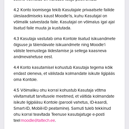
4.2 Konto loomisega tekib Kasutajale privaatsete failide
üleslaadimiseks kaust Moodle’is, kuhu Kasutajal on
võimalik salvestada faile. Kasutajal on võimalus igal ajal
lisatud faile muuta ja kustutada.
4.3 Kasutaja vastutab oma Kontole lisatud isikuandmete
õigsuse ja täiendavate isikuandmete ning Moodle’i
väliste teenustega liidestamise ja sellega kaasneva
andmevahetuse eest.
4.4 Konto kasutamisel kohustub Kasutaja tegema kõik
endast oleneva, et välistada kolmandate isikute ligipääs
oma Kontole.
4.5 Võimaliku ohu korral kohustub Kasutaja võtma
viivitamatult tarvitusele meetmed, et vältida kolmandate
isikute ligipääsu Kontole (parooli vahetus, ID-kaardi,
Smart-ID, Mobiil-ID peatamine). Samuti tuleb tekkinud
ohu korral teavitada Teenuse kasutajatuge e-posti
teel
moodle@taltech.ee
.