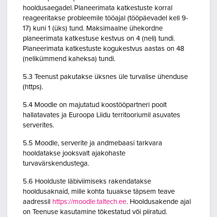
hooldusaegadel. Planeerimata katkestuste korral
reageeritakse probleemile tööajal (tööpäevadel kell 9-
17) kuni 1 (üks) tund. Maksimaalne ühekordne
planeerimata katkestuse kestvus on 4 (neli) tundi.
Planeerimata katkestuste kogukestvus aastas on 48
(nelikümmend kaheksa) tundi.
5.3 Teenust pakutakse üksnes üle turvalise ühenduse
(https).
5.4 Moodle on majutatud koostööpartneri poolt
hallatavates ja Euroopa Liidu territooriumil asuvates
serverites.
5.5 Moodle, serverite ja andmebaasi tarkvara
hooldatakse jooksvalt ajakohaste
turvavärskendustega.
5.6 Hoolduste läbiviimiseks rakendatakse
hooldusaknaid, mille kohta tuuakse täpsem teave
aadressil
https://moodle.taltech.ee
. Hooldusakende ajal
on Teenuse kasutamine tõkestatud või piiratud.