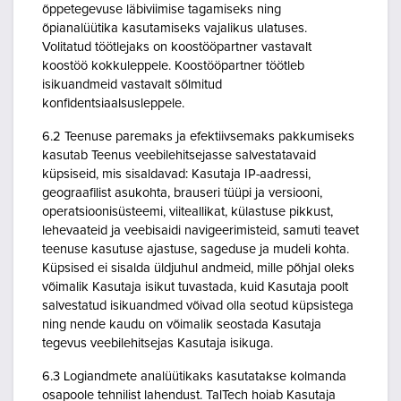
õppetegevuse läbiviimise tagamiseks ning
õpianalüütika kasutamiseks vajalikus ulatuses.
Volitatud töötlejaks on koostööpartner vastavalt
koostöö kokkuleppele. Koostööpartner töötleb
isikuandmeid vastavalt sõlmitud
konfidentsiaalsusleppele.
6.2 Teenuse paremaks ja efektiivsemaks pakkumiseks
kasutab Teenus veebilehitsejasse salvestatavaid
küpsiseid, mis sisaldavad: Kasutaja IP-aadressi,
geograafilist asukohta, brauseri tüüpi ja versiooni,
operatsioonisüsteemi, viiteallikat, külastuse pikkust,
lehevaateid ja veebisaidi navigeerimisteid, samuti teavet
teenuse kasutuse ajastuse, sageduse ja mudeli kohta.
Küpsised ei sisalda üldjuhul andmeid, mille põhjal oleks
võimalik Kasutaja isikut tuvastada, kuid Kasutaja poolt
salvestatud isikuandmed võivad olla seotud küpsistega
ning nende kaudu on võimalik seostada Kasutaja
tegevus veebilehitsejas Kasutaja isikuga.
6.3 Logiandmete analüütikaks kasutatakse kolmanda
osapoole tehnilist lahendust. TalTech hoiab Kasutaja