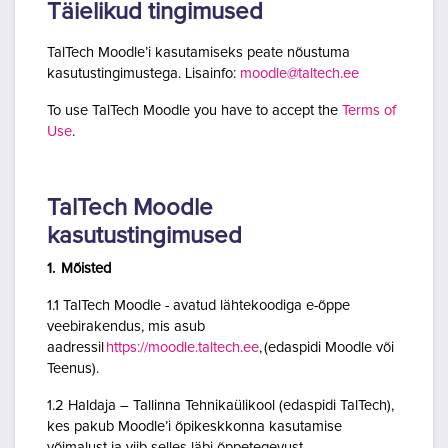
Täielikud tingimused
TalTech Moodle’i kasutamiseks peate nõustuma
kasutustingimustega. Lisainfo:
moodle@taltech.ee
To use TalTech Moodle you have to accept the
Terms of
Use
.
TalTech Moodle
kasutustingimused
1. Mõisted
1.1 TalTech Moodle - avatud lähtekoodiga e-õppe
veebirakendus, mis asub
aadressil
https://moodle.taltech.ee
, (edaspidi Moodle või
Teenus).
1.2 Haldaja – Tallinna Tehnikaülikool (edaspidi TalTech),
kes pakub Moodle’i õpikeskkonna kasutamise
võimalust ja viib selles läbi õppetegevust.