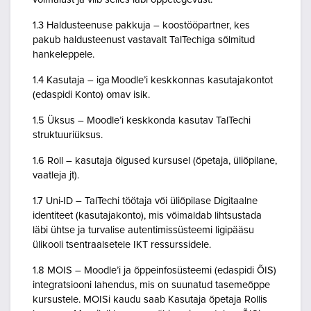
1.3 Haldusteenuse pakkuja – koostööpartner, kes
pakub haldusteenust vastavalt TalTechiga sõlmitud
hankeleppele.
1.4 Kasutaja – iga Moodle’i keskkonnas kasutajakontot
(edaspidi Konto) omav isik.
1.5 Üksus – Moodle’i keskkonda kasutav TalTechi
struktuuriüksus.
1.6 Roll – kasutaja õigused kursusel (õpetaja, üliõpilane,
vaatleja jt).
1.7 Uni-ID – TalTechi töötaja või üliõpilase Digitaalne
identiteet (kasutajakonto), mis võimaldab lihtsustada
läbi ühtse ja turvalise autentimissüsteemi ligipääsu
ülikooli tsentraalsetele IKT ressurssidele.
1.8 MOIS – Moodle’i ja õppeinfosüsteemi (edaspidi ÕIS)
integratsiooni lahendus, mis on suunatud tasemeõppe
kursustele. MOISi kaudu saab Kasutaja õpetaja Rollis