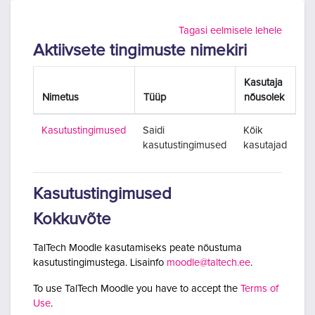
Jäta vahele peasisuni
Tagasi eelmisele lehele
Aktiivsete tingimuste nimekiri
Kasutaja
Nimetus
Tüüp
nõusolek
Kasutustingimused
Saidi
Kõik
kasutustingimused
kasutajad
Kasutustingimused
Kokkuvõte
TalTech Moodle kasutamiseks peate nõustuma
kasutustingimustega. Lisainfo
moodle@taltech.ee
.
To use TalTech Moodle you have to accept the
Terms of
Use
.