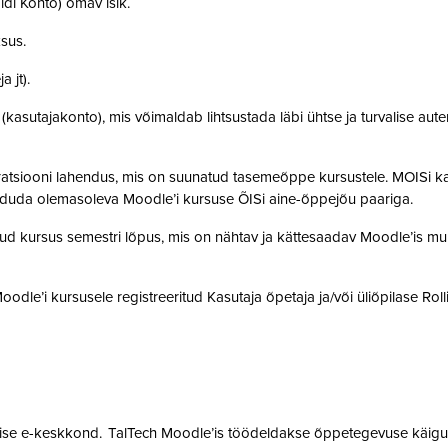
idi Konto) omav isik.
ksus.
a jt).
t (kasutajakonto), mis võimaldab lihtsustada läbi ühtse ja turvalise aut
gratsiooni lahendus, mis on suunatud tasemeõppe kursustele. MOISi k
siduda olemasoleva Moodle’i kursuse ÕISi aine-õppejõu paariga.
atud kursus semestri lõpus, mis on nähtav ja kättesaadav Moodle’is muu
 Moodle’i kursusele registreeritud Kasutaja õpetaja ja/või üliõpilase Rol
mise e-keskkond. TalTech Moodle’is töödeldakse õppetegevuse käigus