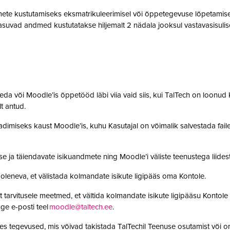
te kustutamiseks eksmatrikuleerimisel või õppetegevuse lõpetamisel,
suvad andmed kustutatakse hiljemalt 2 nädala jooksul vastavasisulise
da või Moodle’is õppetööd läbi viia vaid siis, kui TalTech on loonud K
olt antud.
adimiseks kaust Moodle’is, kuhu Kasutajal on võimalik salvestada faile. 
se ja täiendavate isikuandmete ning Moodle’i väliste teenustega lii
leneva, et välistada kolmandate isikute ligipääs oma Kontole.
 tarvitusele meetmed, et vältida kolmandate isikute ligipääsu Kontole 
ge e-posti teel
moodle@taltech.ee
.
es tegevused, mis võivad takistada TalTechil Teenuse osutamist või o