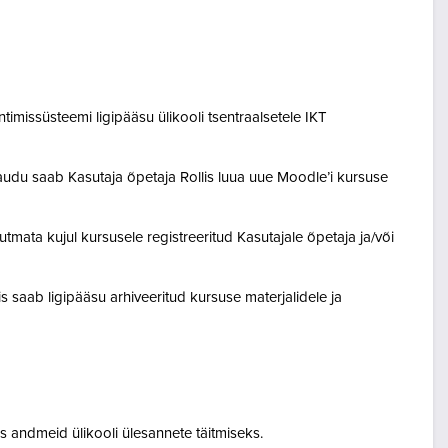
entimissüsteemi ligipääsu ülikooli tsentraalsetele IKT
audu saab Kasutaja õpetaja Rollis luua uue Moodle’i kursuse
tmata kujul kursusele registreeritud Kasutajale õpetaja ja/või
lis saab ligipääsu arhiveeritud kursuse materjalidele ja
 andmeid ülikooli ülesannete täitmiseks.