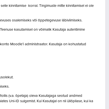
lle kinnitamise korral. Tingimuste mitte kinnitamisel ei ole
egevuses osalemiseks või õppetegevuse läbiviimiseks.
. Teenuse kasutamisel on võimalik Kasutaja autentimine
akonto Moodle’i administraator. Kasutaja on kohustatud
usolekut.
amiseks.
Rollis (v.a. õpetaja) oleva Kasutajaga seotud andmed
s Uni-ID sulgemist. Kui Kasutajal on nii üliõpilase, kui ka