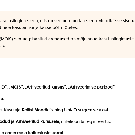
kasutustingimustega, mis on seotud muudatustega Moodle’isse sisene
dmete kasutamise ja kaitse põhimõtetes.
a (MOIS) seotud plaanitud arendused on mõjutanud kasutustingimuste
äol.
i-ID“, „MOIS“, „Arhiveeritud kursus“, „Arhiveerimise periood“
.
u.
es Kasutaja
Rollist Moodle’is ning Uni-ID sulgemise ajast
.
odud ja Arhiveeritud kursusele
, millele on ta registreeritud.
 planeerimata katkestuste korral
.