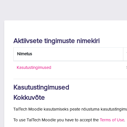
Jäta vahele peasisuni
Aktiivsete tingimuste nimekiri
Nimetus
Kasutustingimused
Kasutustingimused
Kokkuvõte
TalTech Moodle kasutamiseks peate nõustuma kasutustingimu
To use TalTech Moodle you have to accept the
Terms of Use
.