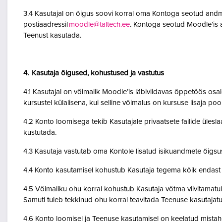
3.4 Kasutajal on õigus soovi korral oma Kontoga seotud andme
postiaadressil
moodle@taltech.ee
. Kontoga seotud Moodle’is a
Teenust kasutada.
4. Kasutaja õigused, kohustused ja vastutus
4.1 Kasutajal on võimalik Moodle’is läbiviidavas õppetöös osale
kursustel külalisena, kui selline võimalus on kursuse lisaja po
4.2 Konto loomisega tekib Kasutajale privaatsete failide ülesla
kustutada.
4.3 Kasutaja vastutab oma Kontole lisatud isikuandmete õigsu
4.4 Konto kasutamisel kohustub Kasutaja tegema kõik endast o
4.5 Võimaliku ohu korral kohustub Kasutaja võtma viivitamatult
Samuti tuleb tekkinud ohu korral teavitada Teenuse kasutajatu
4.6 Konto loomisel ja Teenuse kasutamisel on keelatud mistah