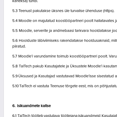
kaheksa) tundi.
5.3 Teenust pakutakse üksnes üle turvalise ühenduse (https).
5.4 Moodle on majutatud koostööpartneri poolt hallatavates ja
5.5 Moodle, serverite ja andmebaasi tarkvara hooldatakse jo
5.6 Hoolduste läbiviimiseks rakendatakse hooldusaknaid, mil
piiratud.
5.7 Moodle’i varundamine toimub koostööpartneri poolt. Var
5.8 TalTech pakub Kasutajatele ja Üksustele Moodle’i kasuta
5.9 Üksused ja Kasutajad vastutavad Moodle’isse sisestatud a
5.10 TalTech ei vastuta Teenuse tõrgete eest, mis on põhjustatud
6. Isikuandmete kaitse
6.1 TalTech töötleb vastutava töötlejana isikuandmeid Kasuta