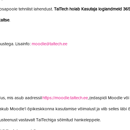
sapoole tehnilist lahendust.
TalTech hoiab Kasutaja logiandmeid 36
aitse
.
ustega. Lisainfo:
moodle@taltech.ee
us, mis asub aadressil
https://moodle.taltech.ee
, (edaspidi Moodle võ
 pakub Moodle’i õpikeskkonna kasutamise võimalust ja viib selles läb
steenust vastavalt TalTechiga sõlmitud hankeleppele.