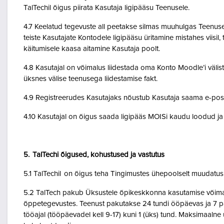
TalTechil õigus piirata Kasutaja ligipääsu Teenusele.
4.7 Keelatud tegevuste all peetakse silmas muuhulgas Teenuse 
teiste Kasutajate Kontodele ligipääsu üritamine mistahes viisil
käitumisele kaasa aitamine Kasutaja poolt.
4.8 Kasutajal on võimalus liidestada oma Konto Moodle’i väliste
üksnes välise teenusega liidestamise fakt.
4.9 Registreerudes Kasutajaks nõustub Kasutaja saama e-posti 
4.10 Kasutajal on õigus saada ligipääs MOISi kaudu loodud ja A
5. TalTechi õigused, kohustused ja vastutus
5.1 TalTechil on õigus teha Tingimustes ühepoolselt muudatusi 
5.2 TalTech pakub Üksustele õpikeskkonna kasutamise võimalu
õppetegevustes. Teenust pakutakse 24 tundi ööpäevas ja 7 pä
tööajal (tööpäevadel kell 9-17) kuni 1 (üks) tund. Maksimaal