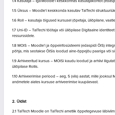
1.4 Kasutaja – iga Moodle’i keskkonnas kasutajakontot (edasp
1.5 Üksus – Moodle’i keskkonda kasutav TalTechi struktuuriü
1.6 Roll – kasutaja õigused kursusel (õpetaja, üliõpilane, vaatlej
1.7 Uni-ID – TalTechi töötaja või üliõpilase Digitaalne identitee
ressurssidele.
1.8 MOIS – Moodle’i ja õppeinfosüsteemi (edaspidi ÕIS) inte
põhja, mis seotakse ÕISis loodud aine-õppejõu paariga või 
1.9 Arhiveeritud kursus – MOISi kaudu loodud ja arhiivi liigut
üliõpilase Rollis.
1.10 Arhiveerimise periood – aeg, 5 (viis) aastat, mille jooksul
andmetele alates kursuse arhiveerimise kuupäevast.
2. Üldist
2.1 TalTech Moodle on TalTechi ametlik õppetegevuse läbivii