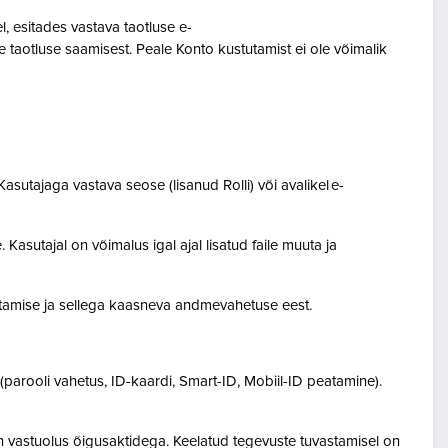
 esitades vastava taotluse e-
 taotluse saamisest. Peale Konto kustutamist ei ole võimalik
asutajaga vastava seose (lisanud Rolli) või avalikel e-
Kasutajal on võimalus igal ajal lisatud faile muuta ja
destamise ja sellega kaasneva andmevahetuse eest.
(parooli vahetus, ID-kaardi, Smart-ID, Mobiil-ID peatamine).
n vastuolus õigusaktidega. Keelatud tegevuste tuvastamisel on