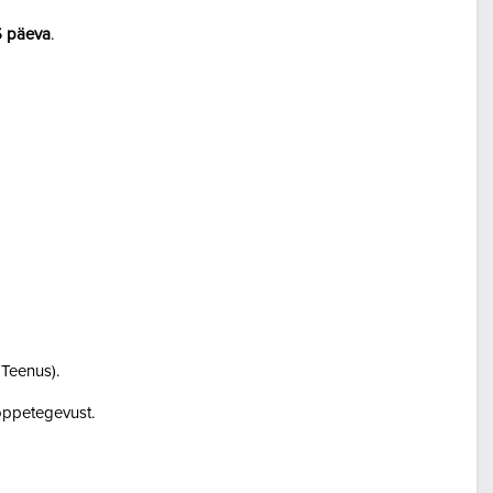
5 päeva
.
i Teenus).
i õppetegevust.