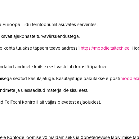
 Euroopa Liidu territooriumil asuvates serverites.
oksvalt ajakohaste turvavärskendustega.
le kohta tuuakse täpsem teave aadressil
https://moodle.taltech.ee
. Ho
undatud andmete kaitse eest vastutab koostööpartner.
misega seotud kasutajatuge. Kasutajatuge pakutakse e-posti
moodle@t
ndmete ja üleslaaditud materjalide sisu eest.
 TalTechi kontrolli alt väljas olevatest asjaoludest.
jatele Kontode loomise võimaldamiseks ja õppetegevuse läbiviimise tag