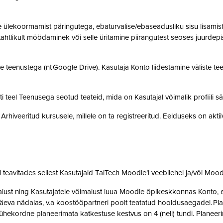
ülekoormamist päringutega, ebaturvalise/ebaseadusliku sisu lisamist sü
, tahtlikult möödaminek või selle üritamine piirangutest seoses juurde
 teenustega (nt Google Drive). Kasutaja Konto liidestamine väliste teen
teel Teenusega seotud teateid, mida on Kasutajal võimalik profiili sä
rhiveeritud kursusele, millele on ta registreeritud. Eelduseks on akti
teavitades sellest Kasutajaid TalTech Moodle’i veebilehel ja/või Mood
st ning Kasutajatele võimalust luua Moodle õpikeskkonnas Konto, et 
eva nädalas, v.a koostööpartneri poolt teatatud hooldusaegadel. Pla
ne ühekordne planeerimata katkestuse kestvus on 4 (neli) tundi. Plan