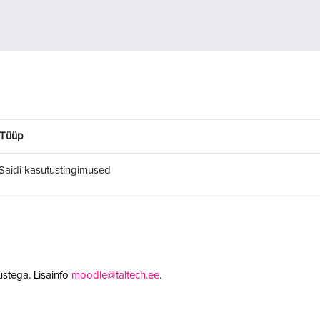
Tüüp
Saidi kasutustingimused
stega. Lisainfo
moodle@taltech.ee
.