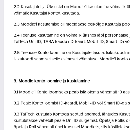
2.2 Kasutajatel ja Üksustel on Moodle’i kasutamine võimalik ük
võimalik Kasutajal kontot kasutada.
2.3 Moodle’i kasutamise all mõeldakse eelkõige Kasutaja poo
2.4 Teenuse kasutamine on võimalik üksnes läbi personaalse j
TalTech Uni-ID, TARA kaudu (ID-kaart, Mobiil-ID, Smart-ID) võ
2.5 Teenuse Konto loomine on Kasutajale tasuta. Isikukoodi mi
isikukoodi saamisel selle esimesel võimalusel Moodle’i kont
3. Moodle konto loomine ja kustutamine
3.1 Moodle’i Konto loomiseks peab isik olema vähemalt 13 aa
3.2 Peale Konto loomist ID-kaardi, Mobiil-ID või Smart ID-ga 
3.3 TalTech kustutab Kontoga seotud andmed, lähtudes Kasutaja
kustutatakse vahetult peale Uni-ID sulgemist. Õpetaja Rollis 
õpetaja Roll vähemalt ühel kursusel Moodle’is, siis käsitletakse