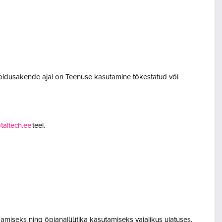
oldusakende ajal on Teenuse kasutamine tõkestatud või
altech.ee
teel.
amiseks ning õpianalüütika kasutamiseks vajalikus ulatuses.