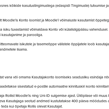
snes kõikide kasutustingimustega (edaspidi Tingimuste) tutvumise ja se
lt Moodle’is Konto loomist ja Moodle’i võimaluste kasutamist õppet
a isiku tuvastamist võimaldava Konto või külalisligipääsu vahendusel
i kasutajanime ja parooliga.
tteomavate isikutele ja tasemeõppe välistele õppijatele loob kasutaj
o andmetele lisama.
stat vana või omama Kasutajakonto loomiseks seadusliku esindaja nõ
saadetakse sisestatud e-postile automaatne kinnituskiri konto kinnit
 Rollist Moodle’is ning Uni-ID sulgemise ajast. Üliõpilase või muus 
oleva Kasutajaga seotud andmed kustutatakse 400 päeva möödudes alate
 teda kui õpetaja Rollis olevat Kasutajat.