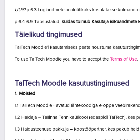
UUS!
p.6.3 Logiandmete analüütikaks kasutatakse kolmanda o
p.6.4-6.9 Täpsustatud,
kuidas toimub Kasutaja isikuandmete k
Täielikud tingimused
TalTech Moodle’i kasutamiseks peate nõustuma kasutustingim
To use TalTech Moodle you have to accept the
Terms of Use
.
TalTech Moodle kasutustingimused
1. Mõisted
1.1 TalTech Moodle - avatud lähtekoodiga e-õppe veebirakend
1.2 Haldaja – Tallinna Tehnikaülikool (edaspidi TalTech), kes
1.3 Haldusteenuse pakkuja – koostööpartner, kes pakub haldu