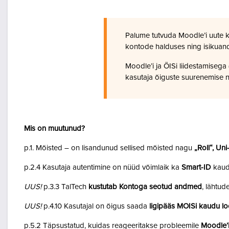
Palume tutvuda Moodle’i uute 
kontode halduses ning isikuan
Moodle’i ja ÕISi liidestamiseg
kasutaja õiguste suurenemise n
Mis on muutunud?
p.1. Mõisted – on lisandunud sellised mõisted nagu
„Roll“, Un
p.2.4 Kasutaja autentimine on nüüd võimlaik ka
Smart-ID
kaud
UUS!
p.3.3 TalTech
kustutab Kontoga seotud andmed
, lähtud
UUS!
p.4.10 Kasutajal on õigus saada
ligipääs MOISi kaudu lo
p.5.2 Täpsustatud, kuidas reageeritakse probleemile
Moodle’i