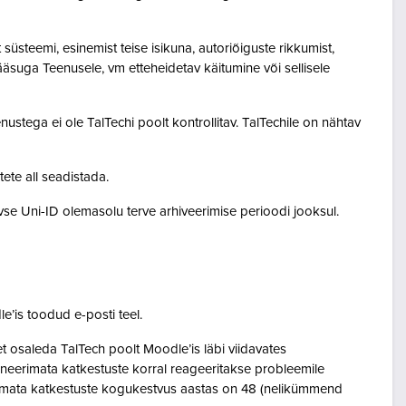
steemi, esinemist teise isikuna, autoriõiguste rikkumist,
pääsuga Teenusele, vm etteheidetav käitumine või sellisele
ustega ei ole TalTechi poolt kontrollitav. TalTechile on nähtav
tete all seadistada.
ivse Uni-ID olemasolu terve arhiveerimise perioodi jooksul.
le’is toodud e-posti teel.
osaleda TalTech poolt Moodle’is läbi viidavates
neerimata katkestuste korral reageeritakse probleemile
eerimata katkestuste kogukestvus aastas on 48 (nelikümmend