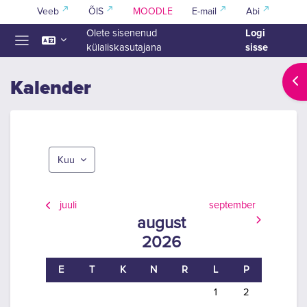
Jäta vahele peasisuni
Veeb
ÕIS
MOODLE
E-mail
Abi
Logi
Olete sisenenud
sisse
külaliskasutajana
Küljepaneel
Ava
Kalender
Kuu
juuli
september
august
2026
Esmaspäev
Teisipäev
Kolmapäev
Neljapäev
Reede
Laupäev
Pühapäev
E
T
K
N
R
L
P
Sündmsued puuduvad la
Sündmsued puud
1
2