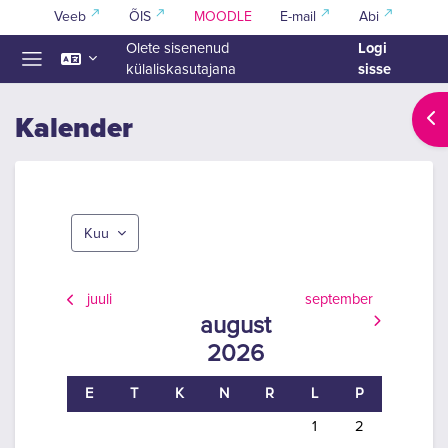
Jäta vahele peasisuni
Veeb
ÕIS
MOODLE
E-mail
Abi
Logi
Olete sisenenud
sisse
külaliskasutajana
Küljepaneel
Ava
Kalender
Kuu
juuli
september
august
2026
Esmaspäev
Teisipäev
Kolmapäev
Neljapäev
Reede
Laupäev
Pühapäev
E
T
K
N
R
L
P
Sündmsued puuduvad la
Sündmsued puud
1
2