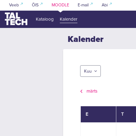
Jäta vahele peasisuni
Veeb
ÕIS
MOODLE
E-mail
Abi
Kataloog
Kalender
Kalender
Kuu
märts
Esmaspäev
Teisipä
E
T