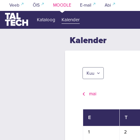
Jäta vahele peasisuni
Veeb
ÕIS
MOODLE
E-mail
Abi
Kataloog
Kalender
Kalender
Kuu
mai
Esmaspäev
Teisipä
E
T
Sündmsued puuduvad esmas
Sündmsued
1
2