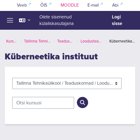
Jäta vahele peasisuni
Veeb
ÕIS
MOODLE
E-mail
Abi
Logi
Olete sisenenud
sisse
külaliskasutajana
Küljepaneel
Kursused
Tallinna Tehnikaülikool
Teaduskonnad
Loodusteaduskond
Küberneetika instituut
Küberneetika instituut
Kursuste kategooriad
Otsi kursusi
Otsi kursusi