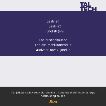
Eesti ‎(et)‎
Eesti ‎(et)‎
English ‎(en)‎
Kasutustingimused
Lae alla mobiilirakendus
Aktiveeri tavakujundus
x
Kui jätkate selle veebisaidi sirvimist, nõustute meie tingimustega:
Kasutustingimused
Jätka