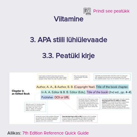
Jäta vahele peasisuni
Prindi see peatükk
Viitamine
3. APA stiili lühiülevaade
3.3. Peatüki kirje
Allikas:
7th Edition Reference Quick Guide