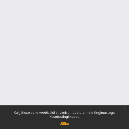
x
Kui jätkate selle veebisaidi sirvimist, nõustute meie tingimustega:
Kasutustingimused
Jätka