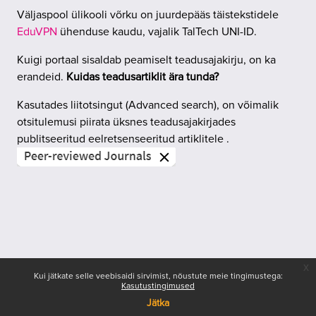
Väljaspool ülikooli võrku on juurdepääs täistekstidele
EduVPN
ühenduse kaudu, vajalik
TalTech UNI-ID.
Kuigi portaal sisaldab peamiselt teadusajakirju, on ka
erandeid.
Kuidas teadusartiklit ära tunda?
Kasutades liitotsingut (Advanced search), on võimalik
otsitulemusi piirata üksnes teadusajakirjades
publitseeritud eelretsenseeritud artiklitele .
x
Kui jätkate selle veebisaidi sirvimist, nõustute meie tingimustega:
Kasutustingimused
Jätka