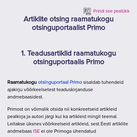
Jäta vahele peasisuni
Prindi see peatükk
Artiklite otsing raamatukogu
otsinguportaalist Primo
1. Teadusartiklid raamatukogu
otsinguportaalis Primo
Raamatukogu
o
tsinguportaal
Primo
sisaldab tuhendeid
ajakirju võõrkeelsetest teaduskirjanduse
andmebaasidest.
Primost on võimalik otsida nii konkreetseid artikleid
pealkirja ja autori järgi kui ka artikleid mingil teemal.
Leitakse üksnes võõrkeelseid artikleid, sest Eesti artiklite
andmebaas
ISE
ei ole Primoga ühendatud