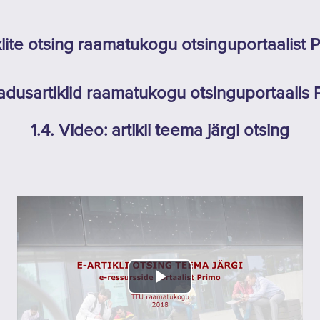
klite otsing raamatukogu otsinguportaalist 
eadusartiklid raamatukogu otsinguportaalis 
1.4. Video: artikli teema järgi otsing
Esita