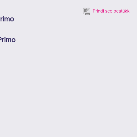
Prindi see peatükk
Primo
Primo