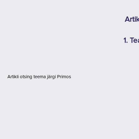
Jäta vahele peasisuni
Arti
1. T
Artikli otsing teema järgi Primos