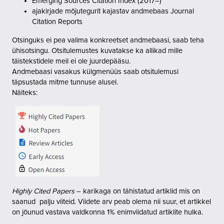
Emerging Sources Citation Index (2017–)
ajakirjade mõjutegurit kajastav andmebaas Journal
Citation Reports
Otsinguks ei pea valima konkreetset andmebaasi, saab teha
ühisotsingu. Otsitulemustes kuvatakse ka allikad mille
täistekstidele meil ei ole juurdepääsu.
Andmebaasi vasakus külgmenüüs saab otsitulemusi
täpsustada mitme tunnuse alusel.
Näiteks:
Highly Cited Papers
– karikaga on tähistatud artiklid mis on
saanud palju viiteid. Viidete arv peab olema nii suur, et artikkel
on jõunud vastava valdkonna 1% enimviidatud artiklite hulka.