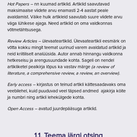
Hot Papers –
nn kuumad artiklid. Artiklid saavutavad
maksimaalse viidete arvu enamasti 2-4 aastat peale
avaldamist. Väike hulk artikleid saavutab suure viidete arvu
väga lühikese ajaga. Need artiklid on oma valdkonnas
võtmetähtsusega.
Review Articles –
ülevaateartiklid. Ülevaateartikli eesmärk on
võtta kokku mingit teemat uurinud varem avaldatud artiklid ja
neid kriitiliselt analüüsida. Autor annab hinnangu valdkonna
hetkeseisu ja arengusuundade kohta. Sageli on nendel
artikliketel pealkirja lõpus ka vastav märge
(
a review of
literature, a comprehensive review, a review, an overview).
Early access –
kirjastus on teinud artikli kättesaadavaks oma
veebilehel, kuid puuduvad veel täpsed andmed ajakirja köite
ja numbri ning artikli lehekülgede kohta.
Open Access –
avatud juurdepääsuga artiklid.
1.1. Teema järgi otsing