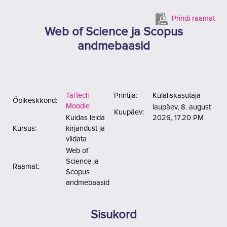
Jäta vahele peasisuni
Prindi raamat
Web of Science ja Scopus
andmebaasid
TalTech
Printija:
Külaliskasutaja
Õpikeskkond:
Moodle
laupäev, 8. august
Kuupäev:
Kuidas leida
2026, 17.20 PM
Kursus:
kirjandust ja
viidata
Web of
Science ja
Raamat:
Scopus
andmebaasid
Sisukord