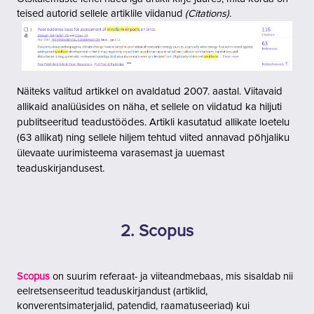
teised autorid sellele artiklile viidanud
(Citations)
.
Näiteks
v
alitud artikkel on avaldatud 2007. aastal. Viitavaid
allikaid analüüsides on näha, et sellele on viidatud ka hiljuti
publitseeritud teadustöödes. Artikli kasutatud allikate loetelu
(63 allikat) ning sellele hiljem tehtud viited annavad põhjaliku
ülevaate uurimisteema varasemast ja uuemast
teaduskirjandusest.
2. Scopus
Scopus
on suurim referaat- ja viiteandmebaas, mis sisaldab nii
eelretsenseeritud teaduskirjandust (artiklid,
konverentsimaterjalid, patendid, raamatuseeriad) kui