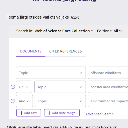
Teema järgi otsides vali otsiväljaks
Topic
Otsitulemuste lehel näed iga artikli kirje juures, mitu korda on