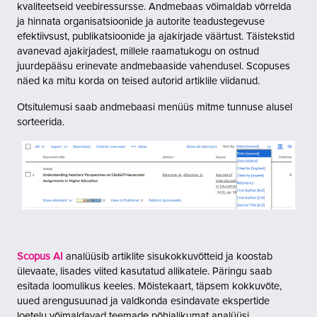
kvaliteetseid veebiressursse. Andmebaas võimaldab võrrelda
ja hinnata organisatsioonide ja autorite teadustegevuse
efektiivsust, publikatsioonide ja ajakirjade väärtust. Täistekstid
avanevad ajakirjadest, millele raamatukogu on ostnud
juurdepääsu erinevate andmebaaside vahendusel. Scopuses
näed ka mitu korda on teised autorid artiklile viidanud.
Otsitulemusi saab andmebaasi menüüs mitme tunnuse alusel
sorteerida.
Scopus AI
analüüsib artiklite sisukokkuvõtteid ja koostab
ülevaate, lisades viited kasutatud allikatele. Päringu saab
esitada loomulikus keeles. Mõistekaart, täpsem kokkuvõte,
uued arengusuunad ja valdkonda esindavate ekspertide
loetelu võimaldavad teemade põhjalikumat analüüsi.