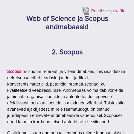
Jäta vahele peasisuni
Prindi see peatükk
Web of Science ja Scopus
andmebaasid
2. Scopus
Scopus
on suurim referaat- ja viiteandmebaas, mis sisaldab nii
eelretsenseeritud teaduskirjandust (artiklid,
konverentsimaterjalid, patendid, raamatuseeriad) kui
kvaliteetseid veebiressursse. Andmebaas võimaldab võrrelda
ja hinnata organisatsioonide ja autorite teadustegevuse
efektiivsust, publikatsioonide ja ajakirjade väärtust. Täistekstid
avanevad ajakirjadest, millele raamatukogu on ostnud
juurdepääsu erinevate andmebaaside vahendusel. Scopuses
näed ka mitu korda on teised autorid artiklile viidanud.
Otsitulemusi saab andmebaasi menüüs mitme tunnuse alusel