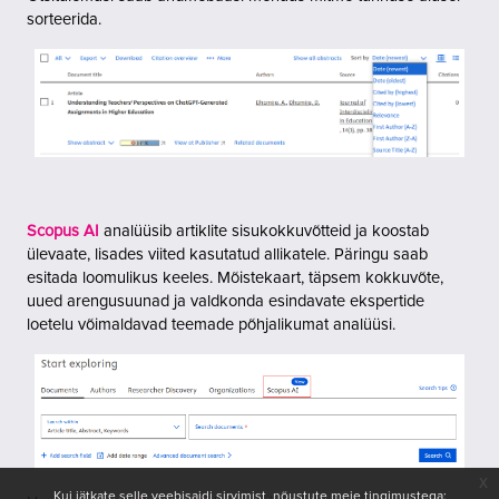
sorteerida.
Scopus AI
analüüsib artiklite sisukokkuvõtteid ja koostab
ülevaate, lisades viited kasutatud allikatele. Päringu saab
esitada loomulikus keeles. Mõistekaart, täpsem kokkuvõte,
uued arengusuunad ja valdkonda esindavate ekspertide
loetelu võimaldavad teemade põhjalikumat analüüsi.
x
Kui jätkate selle veebisaidi sirvimist, nõustute meie tingimustega: